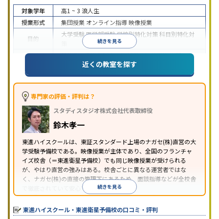
対象学年
高1 ~ 3
浪人生
授業形式
集団授業
オンライン指導
映像授業
大学受験
医学部受験
学校別特化対策
科目別特化対
目的
続きを見る
策
特待生・奨学金制度あり
授業の振替可能
学習に
近くの教室を探す
特徴
PC・タブレットを利用
1科目から受講可能
季節講
習のみの受講可
※2024年6月調査。
大学受験塾・予備校のアンケート調査方法
を参照
専門家の評価・評判は？
スタディスタジオ株式会社代表取締役
鈴木孝一
東進ハイスクールは、東証スタンダード上場のナガセ(株)直営の大
学受験予備校である。映像授業が主体であり、全国のフランチャ
イズ校舎（＝東進衛星予備校）でも同じ映像授業が受けられる
が、やはり直営の強みはある。校舎ごとに異なる運営者ではな
く、ナガセ(株)の直接の管理下にあるため、面談指導などが全校舎
続きを見る
で徹底されていて安心できる。
東進衛星予備校は、運営会社により指導方針や校舎のルールが異
なる。体験授業では、授業のみで判断するのではなく、担当者や
東進ハイスクール・東進衛星予備校の口コミ・評判
校舎雰囲気、校舎での合格実績などを確認すると良いだろう。