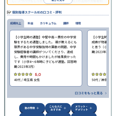
し、ノウハウもしっかりとしています。AIやICTの活用の先駆者的
な個別指導塾です。
個別指導スクールIEの口コミ・評判
成績向上
料金
カリキュラム
講師
環境
【小学生時の通塾】中堅中高一貫校の中学受
【小学生時の通
験をするため通塾しました。 親が教えるにも
成績が物凄く悪
限界がある中学受験独特の算数の問題、中学
と思う（小学6年
受験経験者の講師がついてくださり、達成
期:2023年3月）
し、費用や時間もかけましたが結果良かった
です（小学4〜6年時に子どもが通塾。回答時
期:2023年3月）
5.0
4
40代 / 埼玉県 女性
50代 / 神奈川県
口コミをもっと見る
こんな人に
メリット・
塾の特徴
おすすめ
デメリット