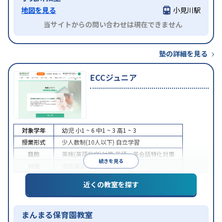
地図を見る
小見川駅
当サイトからの問い合わせは現在できません
塾の詳細を見る
ECCジュニア
対象学年
幼児
小1 ~ 6
中1 ~ 3
高1 ~ 3
授業形式
少人数制(10人以下)
自立学習
目的
英検(英語検定)対策
英語・英会話特化対策
続きを見る
特徴
季節講習のみの受講可
近くの教室を探す
まんまる保育園教室