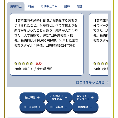
成績向上
料金
カリキュラム
講師
環境
【高校生時の通塾】日頃から勉強する習慣を
【高校生時の通
つけられたこと。入塾前と比べて学校よりも
分のペースで進
進度が早かったこともあり、成績が大きく伸
できた（大学受験
びた（大学受験で、週に7回程度授業・指
導。受講料は月8
導。受講料は月80,000円程度。利用した主な
授業スタイル：映
授業スタイル：映像。回答時期2024年5月）
5.0
5
20歳（学生） / 東京都 男性
24歳（会社員<正
口コミをもっと見る
こんな人に
メリット・
塾の特徴
おすすめ
デメリット
コース内容
コース料金
合格実績