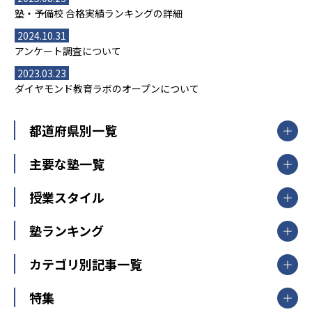
塾・予備校 合格実績ランキングの詳細
2024.10.31
アンケート調査について
2023.03.23
ダイヤモンド教育ラボのオープンについて
都道府県別一覧
北海道・東北
主要な塾一覧
北海道
青森県
岩手県
宮城県
秋田県
【掲載塾一覧を見る】
授業スタイル
山形県
福島県
臨海セミナー
関東
個別指導
塾ランキング
東京個別指導学院
東京都
神奈川県
埼玉県
千葉県
茨城県
集団授業
個別指導塾TOMAS
栃木県
群馬県
中学受験ランキング
カテゴリ別記事一覧
オンライン指導
明光義塾
大学受験ランキング
北陸
映像授業
ナビ個別指導学院
中学受験
特集
新潟県
富山県
石川県
福井県
個別教室のトライ