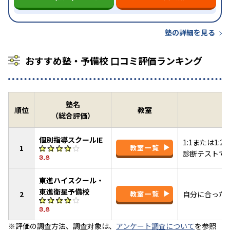
塾の詳細を見る
おすすめ塾・予備校 口コミ評価ランキング
塾名
順位
教室
（総合評価）
個別指導スクールIE
1:1または1
1
教室一覧
診断テストで
3.8
東進ハイスクール・
東進衛星予備校
2
教室一覧
自分に合った
3.8
※評価の調査方法、調査対象は、
アンケート調査について
を参照