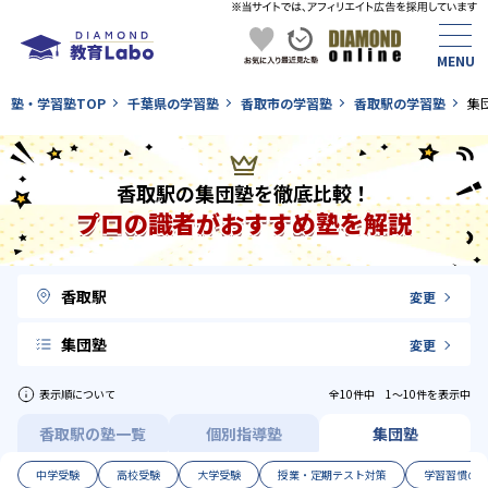
塾・学習塾TOP
千葉県の学習塾
香取市の学習塾
香取駅の学習塾
集
香取駅の集団塾を徹底比較！
プロの識者がおすすめ塾を解説
香取駅
変更
集団塾
変更
表示順について
全10件中 1〜10件を表示中
香取駅の塾一覧
個別指導塾
集団塾
中学受験
高校受験
大学受験
授業・定期テスト対策
学習習慣の