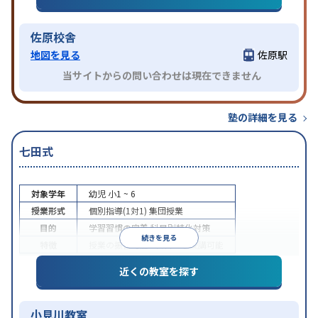
特徴
ライン対応
1科目から受講可能
佐原校舎
地図を見る
佐原駅
当サイトからの問い合わせは現在できません
塾の詳細を見る
七田式
対象学年
幼児
小1 ~ 6
授業形式
個別指導(1対1)
集団授業
目的
学習習慣の定着
科目別特化対策
続きを見る
特徴
授業の振替可能
1科目から受講可能
近くの教室を探す
小見川教室