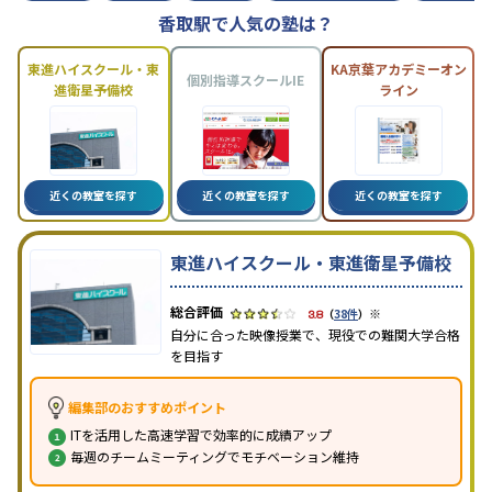
香取駅で人気の塾は？
東進ハイスクール・東
KA京葉アカデミーオン
個別指導スクールIE
進衛星予備校
ライン
近くの教室を探す
近くの教室を探す
近くの教室を探す
東進ハイスクール・東進衛星予備校
※
3.8
（
38件
）
自分に合った映像授業で、現役での難関大学合格
を目指す
編集部のおすすめポイント
ITを活用した高速学習で効率的に成績アップ
毎週のチームミーティングでモチベーション維持