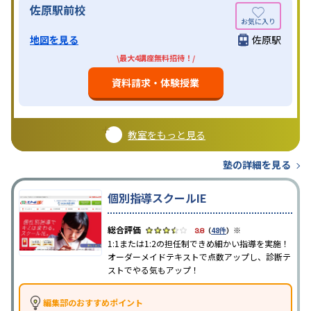
佐原駅前校
地図を見る
佐原駅
\最大4講座無料招待！/
資料請求・体験授業
教室をもっと見る
塾の詳細を見る
個別指導スクールIE
※
3.8
（
48件
）
1:1または1:2の担任制できめ細かい指導を実施！
オーダーメイドテキストで点数アップし、診断テ
ストでやる気もアップ！
編集部のおすすめポイント