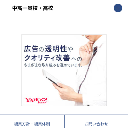
高校受験
東進ハイスクール
中部
開成番長直伝！子どもの受験を成功させる方法
中高一貫校・高校
大学受験
武田塾
愛知県
静岡県
岐阜県
三重県
長野県
令和時代の失敗しない塾選び
資格取得・学び直し
山梨県
2020年代の教育
中学入試最前線
教育費・塾代
中学受験最前線
近畿
てら先生の教育業界基本メソッド
座談会
大学入試改革
大阪府
運動と遊びを考える
兵庫県
京都府
奈良県
和歌山県
教育全般
親子で極める家庭学習
滋賀県
令和の大学受験は情報戦！
大学受験塾の選び方
ママテクエグザム
情報Ⅰ、数学が苦手な人注目！最短距離の学力
中学受験に熱心な市区町村ランキング
中国
進化する中高一貫校・高校
アップ法
小学校受験
鳥取県
島根県
岡山県
広島県
山口県
悩み多き「大学受験」相談室
家庭教師
四国
英語・英会話・英検対策
徳島県
香川県
愛媛県
高知県
小学校教師が解説！中学受験のリアル
教育ニュース最前線
九州・沖縄
教育ジャーナリストが徹底解説！ 大学受験の羅
福岡県
佐賀県
長崎県
熊本県
大分県
針盤
宮崎県
鹿児島県
沖縄県
編集方針・編集体制
お問い合わせ