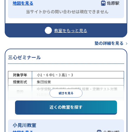
地図を見る
佐原駅
当サイトからの問い合わせは現在できません
教室をもっと見る
塾の詳細を見る
三心ゼミナール
対象学年
小1 ~ 6
中1 ~ 3
高1 ~ 3
授業形式
集団授業
中学受験
高校受験
大学受験
授業・定期テスト対策
目的
続きを見る
科目別特化対策
特徴
授業の振替可能
近くの教室を探す
小見川教室