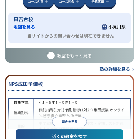
コース内容
コース料金
合格実績
日吉台校
地図を見る
小見川駅
当サイトからの問い合わせは現在できません
教室をもっと見る
塾の詳細を見る
NPS成田予備校
対象学年
小1 ~ 6
中1 ~ 3
高1 ~ 3
個別指導(1対1)
個別指導(1対2~)
集団授業
オンライ
授業形式
ン指導
自立学習
映像授業
続きを見る
中学受験
高校受験
大学受験
授業・定期テスト対策
目的
内申点対策
学習習慣の定着
近くの教室を探す
授業の振替可能
学習にPC・タブレットを利用
オン