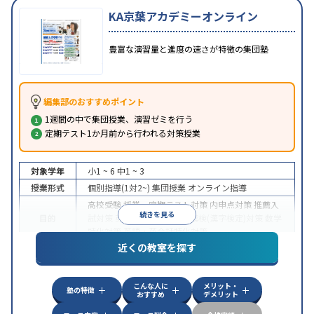
KA京葉アカデミーオンライン
豊富な演習量と進度の速さが特徴の集団塾
編集部のおすすめポイント
1週間の中で集団授業、演習ゼミを行う
定期テスト1か月前から行われる対策授業
対象学年
小1 ~ 6
中1 ~ 3
授業形式
個別指導(1対2~)
集団授業
オンライン指導
高校受験
授業・定期テスト対策
内申点対策
推薦入
続きを見る
目的
試対策
英検(英語検定)対策
漢検(漢字検定)対策
数学
特化対策
英語・英会話特化対策
近くの教室を探す
特徴
オンライン対応
こんな人に
メリット・
塾の特徴
おすすめ
デメリット