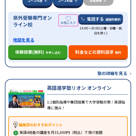
コース内容
コース料金
合格実績
県外受験専門オン
電話する
通話料無料
ライン校
14:00～20:00(土曜・日曜・祝
日を除く)
地図を見る
体験授業(無料)
料金などの資料請求
を申し込む
無料
塾の詳細を見る
英語進学塾リオン オンライン
1:1個別指導や集団授業で大学受験対策！英語指
導に強み！
編集部のおすすめポイント
英語4技能の講座を月33,000円（税込）で受け放題