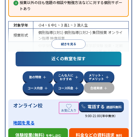
授業以外の日も宿題の相談や勉強方法などに対する個別サポー
トあり
対象学年
小4 ~ 6
中1 ~ 3
高1 ~ 3
浪人生
個別指導(1対1)
個別指導(1対2~)
集団授業
オンライ
授業形式
ン指導
映像授業
続きを見る
中学受験
高校受験
大学受験
医学部受験
授業・定期
目的
テスト対策
内申点対策
学習習慣の定着
総合型選抜
(旧AO)対策
推薦入試対策
学校別特化対策
近くの教室を探す
中高一貫校生に対応
特待生・奨学金制度あり
成績
保証制度あり
授業の振替可能
不登校生に対応
オン
特徴
こんな人に
メリット・
ライン対応
1科目から受講可能
季節講習のみの受講
塾の特徴
おすすめ
デメリット
可
コース内容
コース料金
合格実績
オンライン校
電話する
通話料無料
9:00-21:00(年中無休）
地図を見る
体験授業(無料)
料金などの資料請求
を申し込む
無料