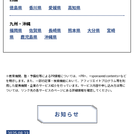
徳島県
香川県
愛媛県
高知県
九州・沖縄
福岡県
佐賀県
長崎県
熊本県
大分県
宮崎
県
鹿児島県
沖縄県
※教育機関、塾・予備校等によるPR情報については、<PR>、<sponsored contents>など
を明示します。また、一部の記事・検索機能において、アフィリエイトプログラム等を利
用した提携機関・企業のサービス紹介を行っています。サービス内容や申し込み方法等に
ついては、リンク先の各サービスのページにある詳細情報を確認してください。
お知らせ
2025.08.23