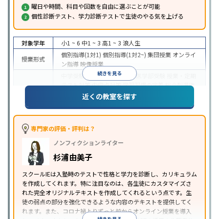
曜日や時間、科目や回数を自由に選ぶことが可能
個性診断テスト、学力診断テストで生徒のやる気を上げる
対象学年
小1 ~ 6
中1 ~ 3
高1 ~ 3
浪人生
個別指導(1対1)
個別指導(1対2~)
集団授業
オンライ
授業形式
ン指導
映像授業
続きを見る
中学受験
高校受験
大学受験
医学部受験
授業・定期
テスト対策
内申点対策
学習習慣の定着
総合型選抜
(旧AO)対策
推薦入試対策
学校別特化対策
国公立大
近くの教室を探す
目的
対策
私大対策
共通テスト対策
英検(英語検定)対策
漢検(漢字検定)対策
数学特化対策
その他科目別特化
対策
専門家の評価・評判は？
中高一貫校生に対応
オンライン対応
1科目から受講
特徴
ノンフィクションライター
可能
季節講習のみの受講可
自習室あり
※2023年3月調査。
小学校高学年の個別指導塾アンケート調査方法
を参
杉浦由美子
照
スクールIEは入塾時のテストで性格と学力を診断し、カリキュラム
を作成してくれます。特に注目なのは、各生徒にカスタマイズさ
れた完全オリジナルテキストを作成してくれるという点です。生
徒の弱点の部分を強化できるような内容のテキストを提供してく
れます。また、コロナ禍よりずっと前からオンライン授業を導入
続きを見る