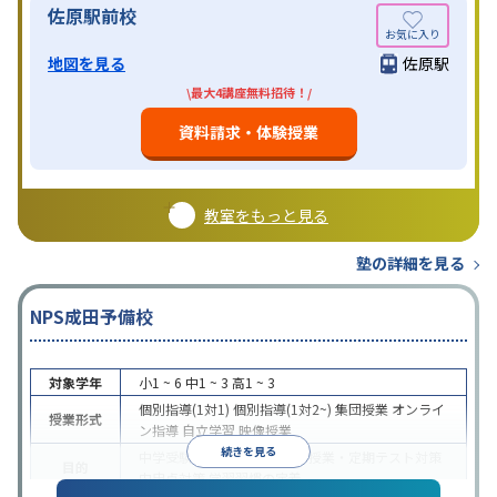
佐原駅前校
地図を見る
佐原駅
\最大4講座無料招待！/
資料請求・体験授業
教室をもっと見る
塾の詳細を見る
NPS成田予備校
対象学年
小1 ~ 6
中1 ~ 3
高1 ~ 3
個別指導(1対1)
個別指導(1対2~)
集団授業
オンライ
授業形式
ン指導
自立学習
映像授業
続きを見る
中学受験
高校受験
大学受験
授業・定期テスト対策
目的
内申点対策
学習習慣の定着