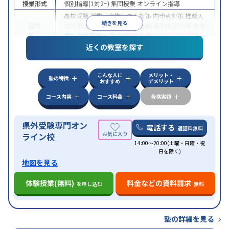
授業形式
個別指導(1対2~)
集団授業
オンライン指導
高校受験
授業・定期テスト対策
内申点対策
推薦入
続きを見る
目的
試対策
英検(英語検定)対策
漢検(漢字検定)対策
数学
特化対策
英語・英会話特化対策
近くの教室を探す
特徴
オンライン対応
こんな人に
メリット・
塾の特徴
おすすめ
デメリット
コース内容
コース料金
合格実績
県外受験専門オン
電話する
通話料無料
ライン校
14:00～20:00(土曜・日曜・祝
日を除く)
地図を見る
体験授業(無料)
料金などの資料請求
を申し込む
無料
塾の詳細を見る