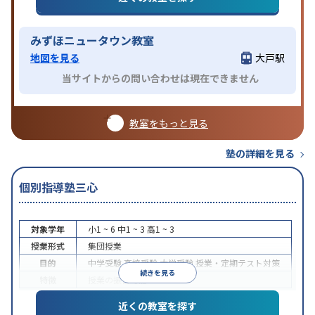
みずほニュータウン教室
地図を見る
大戸駅
当サイトからの問い合わせは現在できません
教室をもっと見る
塾の詳細を見る
個別指導塾三心
対象学年
小1 ~ 6
中1 ~ 3
高1 ~ 3
授業形式
集団授業
目的
中学受験
高校受験
大学受験
授業・定期テスト対策
続きを見る
特徴
授業の振替可能
近くの教室を探す