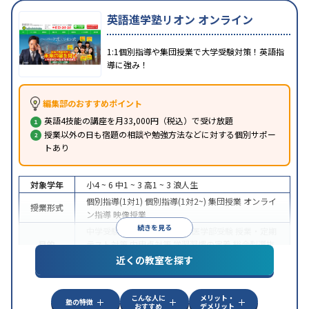
英語進学塾リオン オンライン
1:1個別指導や集団授業で大学受験対策！英語指
導に強み！
編集部のおすすめポイント
英語4技能の講座を月33,000円（税込）で受け放題
授業以外の日も宿題の相談や勉強方法などに対する個別サポー
トあり
対象学年
小4 ~ 6
中1 ~ 3
高1 ~ 3
浪人生
個別指導(1対1)
個別指導(1対2~)
集団授業
オンライ
授業形式
ン指導
映像授業
続きを見る
中学受験
高校受験
大学受験
医学部受験
授業・定期
目的
テスト対策
内申点対策
学習習慣の定着
総合型選抜
(旧AO)対策
推薦入試対策
学校別特化対策
近くの教室を探す
中高一貫校生に対応
特待生・奨学金制度あり
成績
保証制度あり
授業の振替可能
不登校生に対応
オン
特徴
こんな人に
メリット・
ライン対応
1科目から受講可能
季節講習のみの受講
塾の特徴
おすすめ
デメリット