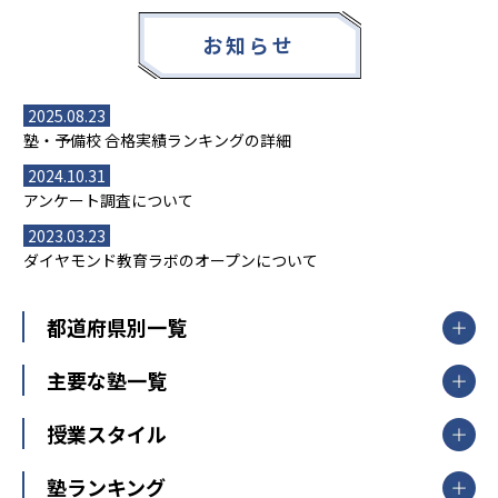
お知らせ
2025.08.23
塾・予備校 合格実績ランキングの詳細
2024.10.31
アンケート調査について
2023.03.23
ダイヤモンド教育ラボのオープンについて
都道府県別一覧
北海道・東北
主要な塾一覧
北海道
青森県
岩手県
宮城県
秋田県
【掲載塾一覧を見る】
授業スタイル
山形県
福島県
臨海セミナー
関東
個別指導
塾ランキング
東京個別指導学院