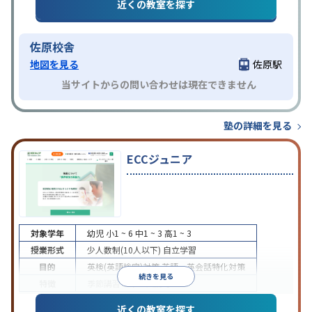
近くの教室を探す
授業の振替可能
学習にPC・タブレットを利用
オン
特徴
ライン対応
1科目から受講可能
佐原校舎
地図を見る
佐原駅
当サイトからの問い合わせは現在できません
塾の詳細を見る
ECCジュニア
対象学年
幼児
小1 ~ 6
中1 ~ 3
高1 ~ 3
授業形式
少人数制(10人以下)
自立学習
目的
英検(英語検定)対策
英語・英会話特化対策
続きを見る
特徴
季節講習のみの受講可
近くの教室を探す