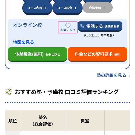
可
コース内容
コース料金
合格実績
オンライン校
電話する
通話料無料
9:00-21:00(年中無休）
地図を見る
体験授業(無料)
料金などの資料請求
を申し込む
無料
塾の詳細を見る
おすすめ塾・予備校 口コミ評価ランキング
塾名
順位
教室
（総合評価）