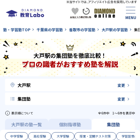
塾・学習塾TOP
千葉県の学習塾
香取市の学習塾
大戸駅の学習塾
集
大戸駅の集団塾を徹底比較！
プロの識者がおすすめ塾を解説
大戸駅
変更
集団塾
変更
表示順について
全6件中 1〜6件を表示中
大戸駅の塾一覧
個別指導塾
集団塾
中学受験
高校受験
大学受験
授業・定期テスト対策
学習習慣の