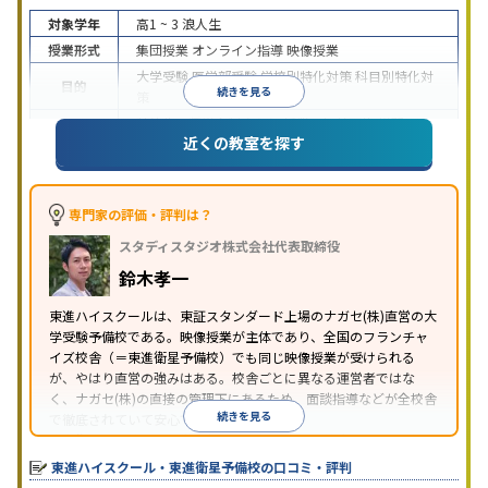
対象学年
高1 ~ 3
浪人生
授業形式
集団授業
オンライン指導
映像授業
大学受験
医学部受験
学校別特化対策
科目別特化対
目的
続きを見る
策
特待生・奨学金制度あり
授業の振替可能
学習に
近くの教室を探す
特徴
PC・タブレットを利用
1科目から受講可能
季節講
習のみの受講可
※2024年6月調査。
大学受験塾・予備校のアンケート調査方法
を参照
専門家の評価・評判は？
スタディスタジオ株式会社代表取締役
鈴木孝一
東進ハイスクールは、東証スタンダード上場のナガセ(株)直営の大
学受験予備校である。映像授業が主体であり、全国のフランチャ
イズ校舎（＝東進衛星予備校）でも同じ映像授業が受けられる
が、やはり直営の強みはある。校舎ごとに異なる運営者ではな
く、ナガセ(株)の直接の管理下にあるため、面談指導などが全校舎
続きを見る
で徹底されていて安心できる。
東進衛星予備校は、運営会社により指導方針や校舎のルールが異
なる。体験授業では、授業のみで判断するのではなく、担当者や
東進ハイスクール・東進衛星予備校の口コミ・評判
校舎雰囲気、校舎での合格実績などを確認すると良いだろう。