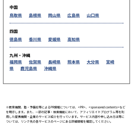
中国
鳥取県
島根県
岡山県
広島県
山口県
四国
徳島県
香川県
愛媛県
高知県
九州・沖縄
福岡県
佐賀県
長崎県
熊本県
大分県
宮崎
県
鹿児島県
沖縄県
※教育機関、塾・予備校等によるPR情報については、<PR>、<sponsored contents>など
を明示します。また、一部の記事・検索機能において、アフィリエイトプログラム等を利
用した提携機関・企業のサービス紹介を行っています。サービス内容や申し込み方法等に
ついては、リンク先の各サービスのページにある詳細情報を確認してください。