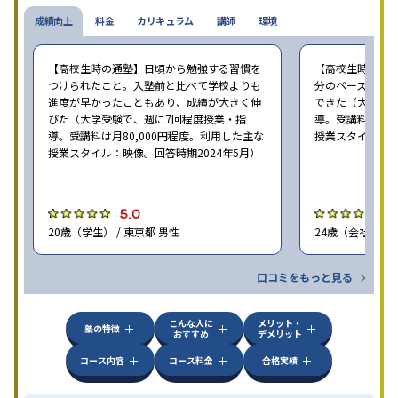
成績向上
料金
カリキュラム
講師
環境
【高校生時の通塾】日頃から勉強する習慣を
【高校生時の通
つけられたこと。入塾前と比べて学校よりも
分のペースで進
進度が早かったこともあり、成績が大きく伸
できた（大学受験
びた（大学受験で、週に7回程度授業・指
導。受講料は月8
導。受講料は月80,000円程度。利用した主な
授業スタイル：映
授業スタイル：映像。回答時期2024年5月）
5.0
5
20歳（学生） / 東京都 男性
24歳（会社員<正
口コミをもっと見る
こんな人に
メリット・
塾の特徴
おすすめ
デメリット
コース内容
コース料金
合格実績