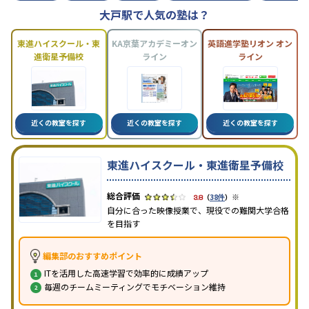
大戸駅で人気の塾は？
東進ハイスクール・東
KA京葉アカデミーオン
英語進学塾リオン オン
進衛星予備校
ライン
ライン
近くの教室を探す
近くの教室を探す
近くの教室を探す
東進ハイスクール・東進衛星予備校
※
3.8
（
38件
）
自分に合った映像授業で、現役での難関大学合格
を目指す
編集部のおすすめポイント
ITを活用した高速学習で効率的に成績アップ
毎週のチームミーティングでモチベーション維持