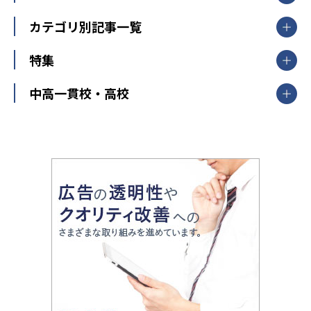
東京都
神奈川県
埼玉県
千葉県
茨城県
集団授業
個別指導塾TOMAS
栃木県
群馬県
中学受験ランキング
カテゴリ別記事一覧
オンライン指導
明光義塾
大学受験ランキング
北陸
映像授業
ナビ個別指導学院
中学受験
特集
新潟県
富山県
石川県
福井県
個別教室のトライ
高校受験
東進ハイスクール
中部
開成番長直伝！子どもの受験を成功させる方法
中高一貫校・高校
大学受験
武田塾
愛知県
静岡県
岐阜県
三重県
長野県
令和時代の失敗しない塾選び
資格取得・学び直し
山梨県
2020年代の教育
中学入試最前線
教育費・塾代
中学受験最前線
近畿
てら先生の教育業界基本メソッド
座談会
大学入試改革
大阪府
運動と遊びを考える
兵庫県
京都府
奈良県
和歌山県
教育全般
親子で極める家庭学習
滋賀県
令和の大学受験は情報戦！
大学受験塾の選び方
ママテクエグザム
情報Ⅰ、数学が苦手な人注目！最短距離の学力
中学受験に熱心な市区町村ランキング
中国
進化する中高一貫校・高校
アップ法
小学校受験
鳥取県
島根県
岡山県
広島県
山口県
悩み多き「大学受験」相談室
家庭教師
四国
英語・英会話・英検対策
徳島県
香川県
愛媛県
高知県
小学校教師が解説！中学受験のリアル
教育ニュース最前線
九州・沖縄
教育ジャーナリストが徹底解説！ 大学受験の羅
福岡県
佐賀県
長崎県
熊本県
大分県