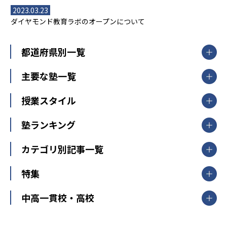
2023.03.23
ダイヤモンド教育ラボのオープンについて
都道府県別一覧
北海道・東北
主要な塾一覧
北海道
青森県
岩手県
宮城県
秋田県
【掲載塾一覧を見る】
授業スタイル
山形県
福島県
臨海セミナー
関東
個別指導
塾ランキング
東京個別指導学院
東京都
神奈川県
埼玉県
千葉県
茨城県
集団授業
個別指導塾TOMAS
栃木県
群馬県
中学受験ランキング
カテゴリ別記事一覧
オンライン指導
明光義塾
大学受験ランキング
北陸
映像授業
ナビ個別指導学院
中学受験
特集
新潟県
富山県
石川県
福井県
個別教室のトライ
高校受験
東進ハイスクール
中部
開成番長直伝！子どもの受験を成功させる方法
中高一貫校・高校
大学受験
武田塾
愛知県
静岡県
岐阜県
三重県
長野県
令和時代の失敗しない塾選び
資格取得・学び直し
山梨県
2020年代の教育
中学入試最前線
教育費・塾代