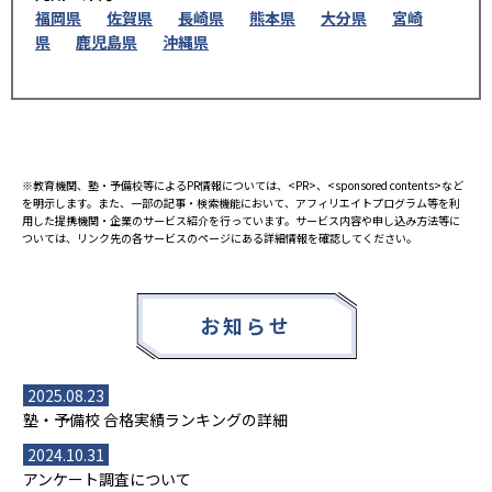
福岡県
佐賀県
長崎県
熊本県
大分県
宮崎
県
鹿児島県
沖縄県
※教育機関、塾・予備校等によるPR情報については、<PR>、<sponsored contents>など
を明示します。また、一部の記事・検索機能において、アフィリエイトプログラム等を利
用した提携機関・企業のサービス紹介を行っています。サービス内容や申し込み方法等に
ついては、リンク先の各サービスのページにある詳細情報を確認してください。
お知らせ
2025.08.23
塾・予備校 合格実績ランキングの詳細
2024.10.31
アンケート調査について