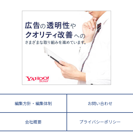
中学受験最前線
近畿
てら先生の教育業界基本メソッド
座談会
大学入試改革
大阪府
運動と遊びを考える
兵庫県
京都府
奈良県
和歌山県
教育全般
親子で極める家庭学習
滋賀県
令和の大学受験は情報戦！
大学受験塾の選び方
ママテクエグザム
情報Ⅰ、数学が苦手な人注目！最短距離の学力
中学受験に熱心な市区町村ランキング
中国
進化する中高一貫校・高校
アップ法
小学校受験
鳥取県
島根県
岡山県
広島県
山口県
悩み多き「大学受験」相談室
家庭教師
四国
英語・英会話・英検対策
徳島県
香川県
愛媛県
高知県
小学校教師が解説！中学受験のリアル
教育ニュース最前線
九州・沖縄
教育ジャーナリストが徹底解説！ 大学受験の羅
福岡県
佐賀県
長崎県
熊本県
大分県
針盤
宮崎県
鹿児島県
沖縄県
編集方針・編集体制
お問い合わせ
会社概要
プライバシーポリシー