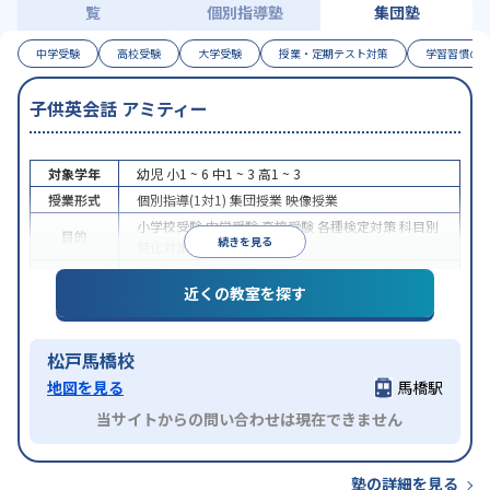
覧
個別指導塾
集団塾
中学受験
高校受験
大学受験
授業・定期テスト対策
学習習慣の
子供英会話 アミティー
対象学年
幼児
小1 ~ 6
中1 ~ 3
高1 ~ 3
授業形式
個別指導(1対1)
集団授業
映像授業
小学校受験
中学受験
高校受験
各種検定対策
科目別
目的
続きを見る
特化対策
授業の振替可能
学習にPC・タブレットを利用
オン
特徴
近くの教室を探す
ライン対応
1科目から受講可能
松戸馬橋校
地図を見る
馬橋駅
当サイトからの問い合わせは現在できません
塾の詳細を見る