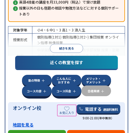
英語4技能の講座を月33,000円（税込）で受け放題
授業以外の日も宿題の相談や勉強方法などに対する個別サポー
トあり
対象学年
小4 ~ 6
中1 ~ 3
高1 ~ 3
浪人生
個別指導(1対1)
個別指導(1対2~)
集団授業
オンライ
授業形式
ン指導
映像授業
続きを見る
中学受験
高校受験
大学受験
医学部受験
授業・定期
目的
テスト対策
内申点対策
学習習慣の定着
総合型選抜
(旧AO)対策
推薦入試対策
学校別特化対策
近くの教室を探す
中高一貫校生に対応
特待生・奨学金制度あり
成績
保証制度あり
授業の振替可能
不登校生に対応
オン
特徴
こんな人に
メリット・
ライン対応
1科目から受講可能
季節講習のみの受講
塾の特徴
おすすめ
デメリット
可
コース内容
コース料金
合格実績
オンライン校
電話する
通話料無料
9:00-21:00(年中無休）
地図を見る