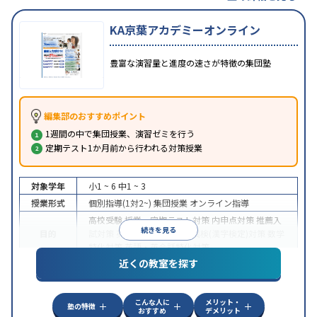
KA京葉アカデミーオンライン
豊富な演習量と進度の速さが特徴の集団塾
編集部のおすすめポイント
1週間の中で集団授業、演習ゼミを行う
定期テスト1か月前から行われる対策授業
対象学年
小1 ~ 6
中1 ~ 3
授業形式
個別指導(1対2~)
集団授業
オンライン指導
高校受験
授業・定期テスト対策
内申点対策
推薦入
続きを見る
目的
試対策
英検(英語検定)対策
漢検(漢字検定)対策
数学
特化対策
英語・英会話特化対策
近くの教室を探す
特徴
オンライン対応
こんな人に
メリット・
塾の特徴
おすすめ
デメリット