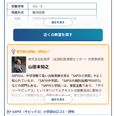
対象学年
小1 ~ 6
授業形式
集団授業
目的
学校別特化対策
科目別特化対策
続きを見る
特徴
入塾に学力基準あり
季節講習のみの受講可
※2023年10月調査。
小学校高学年の集団塾アンケート調査方法
を参照
近くの教室を探す
専門家の評価・評判は？
株式会社私塾界 （全国私塾情報センター）代表取締役
山田未知之
SAPIXは、中学受験で高い合格実績を誇る「SAPIX小学部」がよく
知られているが、「SAPIX中学部」「SAPIXの個別指導PRIVATO」
などの部門もある。「SAPIX小学部」は、復習主義であり、「デイ
リーサピックス」というオリジナルテキストは授業当日に配布さ
れるという特徴がある。課題の量も多いが、御三家を目指すよう
続きを見る
なハイレベルな授業を受けることができる。
SAPIX（サピックス）小学部の口コミ・評判