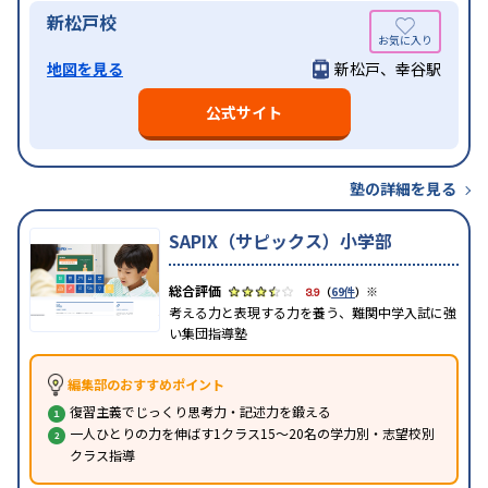
新松戸校
地図を見る
新松戸、幸谷駅
公式サイト
塾の詳細を見る
SAPIX（サピックス）小学部
※
3.9
（
69件
）
考える力と表現する力を養う、難関中学入試に強
い集団指導塾
編集部のおすすめポイント
復習主義でじっくり思考力・記述力を鍛える
一人ひとりの力を伸ばす1クラス15〜20名の学力別・志望校別
クラス指導