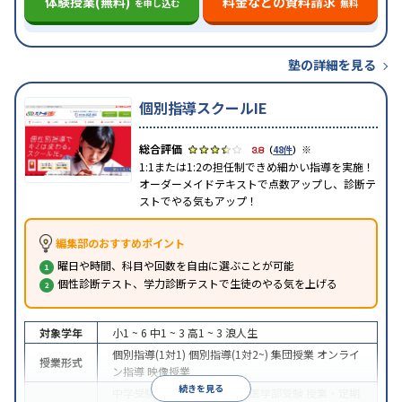
体験授業(無料)
料金などの資料請求
を申し込む
無料
塾の詳細を見る
個別指導スクールIE
※
3.8
（
48件
）
1:1または1:2の担任制できめ細かい指導を実施！
オーダーメイドテキストで点数アップし、診断テ
ストでやる気もアップ！
編集部のおすすめポイント
曜日や時間、科目や回数を自由に選ぶことが可能
個性診断テスト、学力診断テストで生徒のやる気を上げる
対象学年
小1 ~ 6
中1 ~ 3
高1 ~ 3
浪人生
個別指導(1対1)
個別指導(1対2~)
集団授業
オンライ
授業形式
ン指導
映像授業
続きを見る
中学受験
高校受験
大学受験
医学部受験
授業・定期