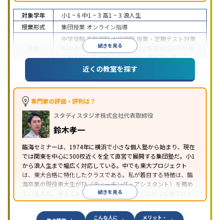
対象学年
小1 ~ 6
中1 ~ 3
高1 ~ 3
浪人生
授業形式
集団授業
オンライン指導
中学受験
高校受験
大学受験
授業・定期テスト対策
続きを見る
目的
内申点対策
学習習慣の定着
総合型選抜(旧AO)対策
推薦入試対策
学校別特化対策
各種検定対策
近くの教室を探す
特待生・奨学金制度あり
入塾に学力基準あり
不登
特徴
校生に対応
オンライン対応
1科目から受講可能
専門家の評価・評判は？
スタディスタジオ株式会社代表取締役
鈴木孝一
臨海セミナーは、1974年に横浜で小さな個人塾から始まり、現在
では関東を中心に500校近くを全て直営で展開する集団塾だ。小1
から浪人生まで幅広く対応している。中でも東大プロジェクト
は、東大合格に特化したクラスである。私が着目する特徴は、臨
海卒業の現役東大生がTA（ティーチング・アシスタント）を務め
続きを見る
ている点だ。考えてみてほしい。自分が満足しなかった塾でバイ
トをしたいと思うだろうか？OBOGが戻ってきてくれる塾は良い塾
だと私は思う。
こんな人に
メリット・