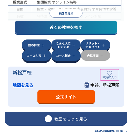
授業形式
集団授業
オンライン指導
目的
授業・定期テスト対策
内申点対策
学習習慣の定着
続きを見る
特徴
特待生・奨学金制度あり
オンライン対応
近くの教室を探す
こんな人に
メリット・
塾の特徴
おすすめ
デメリット
コース内容
コース料金
合格実績
新松戸校
地図を見る
幸谷、新松戸駅
公式サイト
教室をもっと見る
塾の詳細を見る