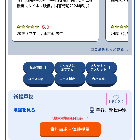
授業スタイル：映像。回答時期2024年5月）
5.0
5
20歳（学生） / 東京都 男性
24歳（会社員<正
口コミをもっと見る
こんな人に
メリット・
塾の特徴
おすすめ
デメリット
コース内容
コース料金
合格実績
新松戸校
地図を見る
幸谷、新松戸駅
\最大4講座無料招待！/
資料請求・体験授業