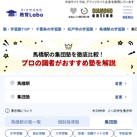
塾・学習塾TOP
千葉県の学習塾
松戸市の学習塾
馬橋駅の学習塾
集
馬橋駅の集団塾を徹底比較！
プロの識者がおすすめ塾を解説
馬橋駅
変更
集団塾
変更
表示順について
全26件中 1〜20件を表示中
馬橋駅の塾一覧
個別指導塾
集団塾
中学受験
高校受験
大学受験
授業・定期テスト対策
学習習慣の