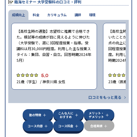
臨海セミナー 大学受験科の口コミ・評判
成績向上
料金
カリキュラム
講師
環境
【高校生時の通塾】志望校に推薦で合格でき
【高校生時の通
た。模試等の成績が目に見えるように伸びた
いたことから、
（大学受験で、週に3回程度授業・指導。受
点の向上につなが
講料は月30,000円程度。利用した主な授業ス
回程度授業・指導
タイル：集団、自習・自立。回答時期2024年
度。利用した主
5月）
時期2024年5月
5.0
5
21歳（学生） / 神奈川県 女性
23歳（医療関係者
口コミをもっと見る
こんな人に
メリット・
塾の特徴
おすすめ
デメリット
コース内容
コース料金
合格実績