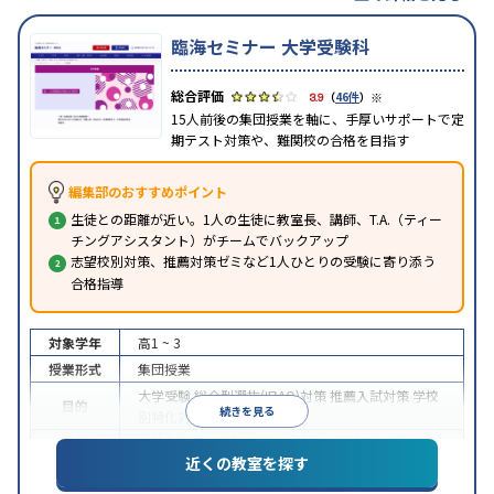
臨海セミナー 大学受験科
※
3.9
（
46件
）
15人前後の集団授業を軸に、手厚いサポートで定
期テスト対策や、難関校の合格を目指す
編集部のおすすめポイント
生徒との距離が近い。1人の生徒に教室長、講師、T.A.（ティー
チングアシスタント）がチームでバックアップ
志望校別対策、推薦対策ゼミなど1人ひとりの受験に寄り添う
合格指導
対象学年
高1 ~ 3
授業形式
集団授業
大学受験
総合型選抜(旧AO)対策
推薦入試対策
学校
目的
続きを見る
別特化対策
各種検定対策
特徴
特待生・奨学金制度あり
1科目から受講可能
近くの教室を探す
※2024年6月調査。
大学受験塾・予備校のアンケート調査方法
を参照