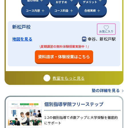
塾の特徴
おすすめ
デメリット
コース内容
コース料金
合格実績
新松戸校
地図を見る
幸谷、新松戸駅
\夏期講習の無料体験授業実施中！/
資料請求・体験授業はこちら
教室をもっと見る
塾の詳細を見る
個別指導学院フリーステップ
1:2の個別指導で点数アップと大学受験を徹底的
にサポート