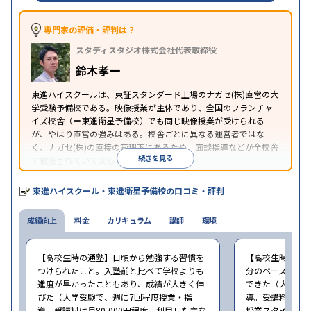
※2024年6月調査。
大学受験塾・予備校のアンケート調査方法
を参照
専門家の評価・評判は？
スタディスタジオ株式会社代表取締役
鈴木孝一
東進ハイスクールは、東証スタンダード上場のナガセ(株)直営の大
学受験予備校である。映像授業が主体であり、全国のフランチャ
イズ校舎（＝東進衛星予備校）でも同じ映像授業が受けられる
が、やはり直営の強みはある。校舎ごとに異なる運営者ではな
く、ナガセ(株)の直接の管理下にあるため、面談指導などが全校舎
続きを見る
で徹底されていて安心できる。
東進衛星予備校は、運営会社により指導方針や校舎のルールが異
なる。体験授業では、授業のみで判断するのではなく、担当者や
東進ハイスクール・東進衛星予備校の口コミ・評判
校舎雰囲気、校舎での合格実績などを確認すると良いだろう。
成績向上
料金
カリキュラム
講師
環境
【高校生時の通塾】日頃から勉強する習慣を
【高校生時の通
つけられたこと。入塾前と比べて学校よりも
分のペースで進
進度が早かったこともあり、成績が大きく伸
できた（大学受験
びた（大学受験で、週に7回程度授業・指
導。受講料は月8
導。受講料は月80,000円程度。利用した主な
授業スタイル：映