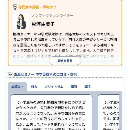
専門家の評価・評判は？
ノンフィクションライター
杉浦由美子
臨海セミナーの中学受験対策は、四谷大塚のテキストやカリキュ
ラムを使用して指導をしています。四谷大塚の予習シリーズは難関
校を意識したもので難しいですが、そこをフォローする補助テキ
ストを臨海オリジナルで制作し導入もしています。大手塾で校舎
によって差はありますが、基本、非常に面倒見がいいですし、特
続きを見る
待生制度も充実しています。臨海セミナーというと高校受験対策
のイメージですが中学受験対策も充実しているように見えます。
臨海セミナー 中学受験科の口コミ・評判
成績向上
料金
カリキュラム
講師
環境
【小学生時の通塾】勉強習慣を身につけさせ
【小学生時の通
たかったので、毎日自分で時間を決めて机に
が増えた。数学
向かえるようになった。苦手な国語が得意に
ているので、学
なった。ノートの取り方がめちゃくちゃでし
です。国語はま
たが、工夫してノートを取れるようになった
（小学4年時に子
（小学5〜6年時に子どもが通塾。塾のおすす
度合い：あまり勧