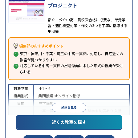
プロジェクト
都立・公立中高一貫校受合格に必要な、単元学
習・適性検査対策・作文の3つを丁寧に指導する
集団塾
編集部のおすすめポイント
東京・神奈川・千葉・埼玉の中高一貫校に対応し、自宅近くの
教室が見つかりやすい
対応している中高一貫校の出題傾向に即した形式の授業が受け
られる
対象学年
小1 ~ 6
授業形式
集団授業
オンライン指導
目的
中学受験
続きを見る
中高一貫校生に対応
特待生・奨学金制度あり
入塾
特徴
に学力基準あり
不登校生に対応
オンライン対応
1
近くの教室を探す
科目から受講可能