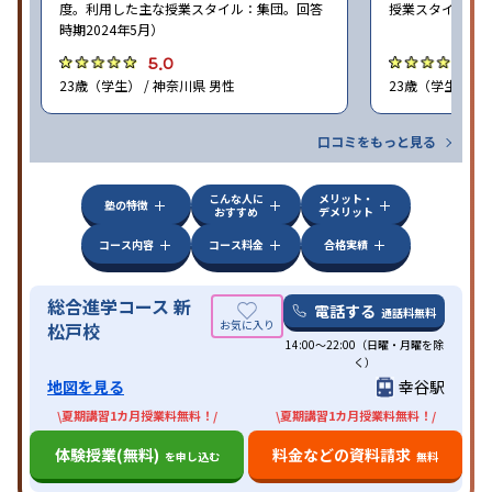
度。利用した主な授業スタイル：集団。回答
授業スタイル：個
時期2024年5月）
5.0
5
23歳（学生） / 神奈川県 男性
23歳（学生） /
口コミをもっと見る
こんな人に
メリット・
塾の特徴
おすすめ
デメリット
コース内容
コース料金
合格実績
総合進学コース 新
電話する
通話料無料
松戸校
14:00〜22:00（日曜・月曜を除
く）
地図を見る
幸谷駅
\夏期講習1カ月授業料無料！/
\夏期講習1カ月授業料無料！/
体験授業(無料)
料金などの資料請求
を申し込む
無料