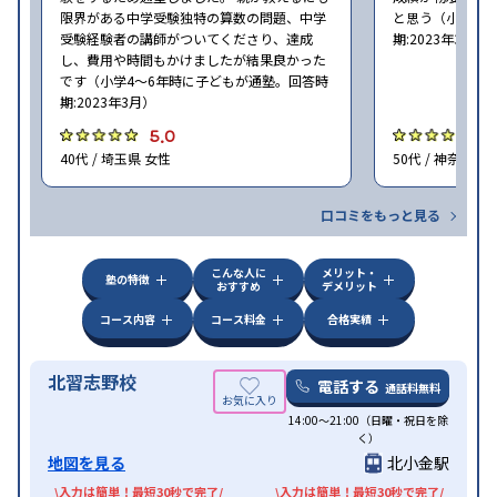
限界がある中学受験独特の算数の問題、中学
と思う（小学6年
受験経験者の講師がついてくださり、達成
期:2023年3月）
し、費用や時間もかけましたが結果良かった
です（小学4〜6年時に子どもが通塾。回答時
期:2023年3月）
5.0
4
40代 / 埼玉県 女性
50代 / 神奈川県
口コミをもっと見る
こんな人に
メリット・
塾の特徴
おすすめ
デメリット
コース内容
コース料金
合格実績
北習志野校
電話する
通話料無料
14:00〜21:00（日曜・祝日を除
く）
地図を見る
北小金駅
\入力は簡単！最短30秒で完了/
\入力は簡単！最短30秒で完了/