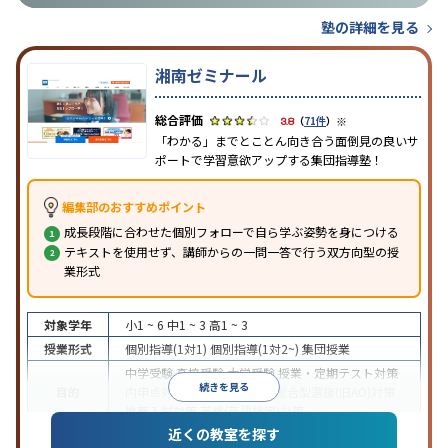
塾の詳細を見る
湘南ゼミナール
※
3.8
（
71件
）
「わかる」までとことん向き合う面倒見の良いサ
ポートで学習意欲アップする集団指導塾！
編集部のおすすめポイント
成長段階に合わせた個別フォローで自ら学ぶ姿勢を身につける
テキストを使用せず、講師からの一問一答で行う双方向型の授
業形式
対象学年
小1 ~ 6
中1 ~ 3
高1 ~ 3
授業形式
個別指導(1対1)
個別指導(1対2~)
集団授業
中学受験
高校受験
大学受験
授業・定期テスト対策
続きを見る
目的
内申点対策
学習習慣の定着
総合型選抜(旧AO)対策
推薦入試対策
英検(英語検定)対策
近くの教室を探す
中高一貫校生に対応
特待生・奨学金制度あり
入塾