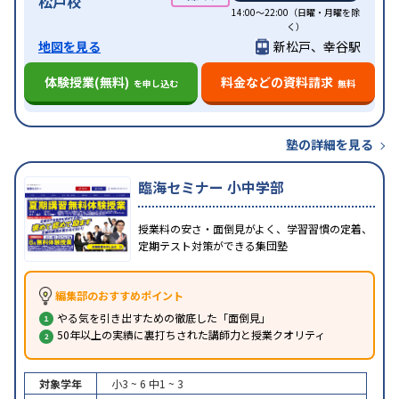
松戸校
14:00〜22:00（日曜・月曜を除
く）
地図を見る
新松戸、幸谷駅
体験授業(無料)
料金などの資料請求
を申し込む
無料
塾の詳細を見る
臨海セミナー 小中学部
授業料の安さ・面倒見がよく、学習習慣の定着、
定期テスト対策ができる集団塾
編集部のおすすめポイント
やる気を引き出すための徹底した「面倒見」
50年以上の実績に裏打ちされた講師力と授業クオリティ
対象学年
小3 ~ 6
中1 ~ 3