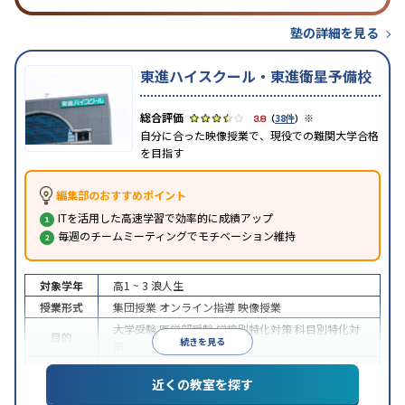
塾の詳細を見る
東進ハイスクール・東進衛星予備校
※
3.8
（
38件
）
自分に合った映像授業で、現役での難関大学合格
を目指す
編集部のおすすめポイント
ITを活用した高速学習で効率的に成績アップ
毎週のチームミーティングでモチベーション維持
対象学年
高1 ~ 3
浪人生
授業形式
集団授業
オンライン指導
映像授業
大学受験
医学部受験
学校別特化対策
科目別特化対
目的
続きを見る
策
特待生・奨学金制度あり
授業の振替可能
学習に
近くの教室を探す
特徴
PC・タブレットを利用
1科目から受講可能
季節講
習のみの受講可