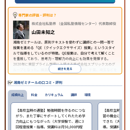
に学力基準あり
授業の振替可能
学習にPC・タブレ
特徴
ットを利用
1科目から受講可能
季節講習のみの受講
可
自習室あり
専門家の評価・評判は？
※2023年10月調査。
小学校高学年の集団塾アンケート調査方法
を参照
株式会社私塾界 （全国私塾情報センター）代表取締役
山田未知之
湘南ゼミナールは、原則テキストを使わずに講師との一問一答で
授業を進める「QE（クイックエクササイズ）授業」というスタイ
ルで指導をしているのが特徴。QE授業は、自分で考えて解くこと
を重視しており、思考力・理解力の向上にも効果を発揮する。
2020年に東証プライム市場に上場する株式会社スプリックスのグ
続きを見る
ループとなった。横浜市に本部を置き、神奈川、千葉、埼玉などを
中心に教室を展開している。
湘南ゼミナールの口コミ・評判
成績向上
料金
カリキュラム
講師
環境
【高校生時の通塾】勉強時間を作るのにつな
【高校生時の通
がり、また丁寧にサポートしてくれたため学
習の機会になっ
力向上にもつながった（大学受験で、週に3
できた（大学受験
回程度授業・指導。受講料は月50,000円程
導。受講料は月1