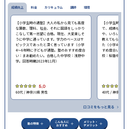
成績向上
料金
カリキュラム
講師
環境
【小学生時の通塾】大人の私から見ても高度
【小学生時の通
な算数、理科、社会、それに国語をしっかり
で、成績ももち
こなして第一志望に合格。現在、大変楽しそ
や、いろいろな
うに中学に通っています。学力のベースはサ
教えてもらえた
ピックスであったと深く思っています（小学
た（小学4〜6年
4〜6年時に子どもが通塾。塾のおすすめ度合
すめ度合い：ま
い：まあ勧めたい。合格した中学校：浅野中
校：桜蔭中学。回
学。回答時期2023年11月）
5.0
5
60代 / 神奈川県 男性
40代 / 神奈川県
口コミをもっと見る
こんな人に
メリット・
塾の特徴
おすすめ
デメリット