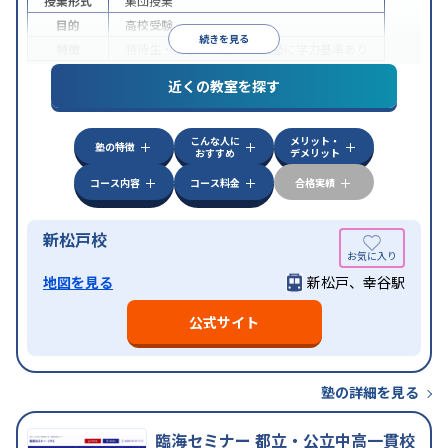
授業形式
集団授業
目的
高校受験
続きを見る
特徴
特待生・奨学金制度あり
入塾に学力基準あり
近くの教室を探す
こんな人に
メリット・
塾の特徴
おすすめ
デメリット
コース内容
コース料金
合格実績
新松戸校
地図を見る
新松戸、幸谷駅
公式サイト
塾の詳細を見る
臨海セミナー 都立・公立中高一貫校