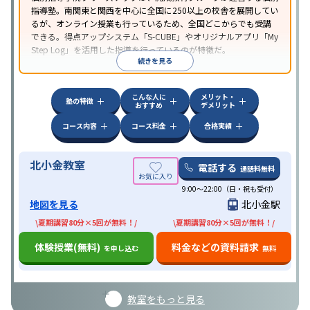
指導塾。南関東と関西を中心に全国に250以上の校舎を展開してい
るが、オンライン授業も行っているため、全国どこからでも受講
できる。得点アップシステム「S-CUBE」やオリジナルアプリ「My
Step Log」を活用した指導を行っているのが特徴だ。
続きを見る
こんな人に
メリット・
塾の特徴
おすすめ
デメリット
コース内容
コース料金
合格実績
北小金教室
電話する
通話料無料
9:00～22:00（日・祝も受付）
地図を見る
北小金駅
\夏期講習80分×5回が無料！/
\夏期講習80分×5回が無料！/
体験授業(無料)
料金などの資料請求
を申し込む
無料
教室をもっと見る