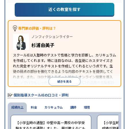
テスト対策
内申点対策
学習習慣の定着
総合型選抜
(旧AO)対策
推薦入試対策
学校別特化対策
国公立大
近くの教室を探す
目的
対策
私大対策
共通テスト対策
英検(英語検定)対策
漢検(漢字検定)対策
数学特化対策
その他科目別特化
対策
専門家の評価・評判は？
中高一貫校生に対応
オンライン対応
1科目から受講
特徴
ノンフィクションライター
可能
季節講習のみの受講可
自習室あり
※2023年3月調査。
小学校高学年の個別指導塾アンケート調査方法
を参
杉浦由美子
照
スクールIEは入塾時のテストで性格と学力を診断し、カリキュラム
を作成してくれます。特に注目なのは、各生徒にカスタマイズさ
れた完全オリジナルテキストを作成してくれるという点です。生
徒の弱点の部分を強化できるような内容のテキストを提供してく
れます。また、コロナ禍よりずっと前からオンライン授業を導入
続きを見る
し、ノウハウもしっかりとしています。AIやICTの活用の先駆者的
な個別指導塾です。
個別指導スクールIEの口コミ・評判
成績向上
料金
カリキュラム
講師
環境
【小学生時の通塾】中堅中高一貫校の中学受
【小学生時の通
験をするため通塾しました。 親が教えるにも
成績が物凄く悪