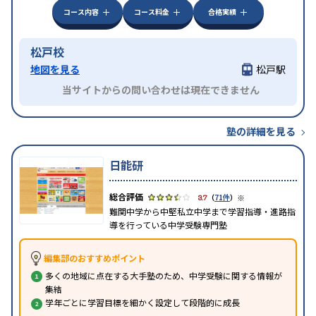
コース内容
コース料金
合格実績
松戸校
地図を見る
松戸駅
当サイトからの問い合わせは現在できません
塾の詳細を見る
日能研
※
3.7
（
71件
）
難関中学から中堅私立中学まで学習指導・進路指
導を行っている中学受験専門塾
編集部のおすすめポイント
多くの地域に点在する大手塾のため、中学受験に関する情報が
集結
学年ごとに学習目標を細かく設定して段階的に成長