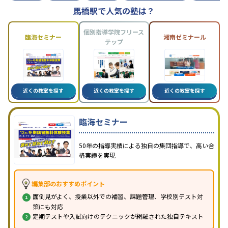
馬橋駅で人気の塾は？
個別指導学院フリース
臨海セミナー
湘南ゼミナール
テップ
近くの教室を探す
近くの教室を探す
近くの教室を探す
臨海セミナー
50年の指導実績による独自の集団指導で、高い合
格実績を実現
編集部のおすすめポイント
面倒見がよく、授業以外での補習、課題管理、学校別テスト対
策にも対応
定期テストや入試向けのテクニックが網羅された独自テキスト