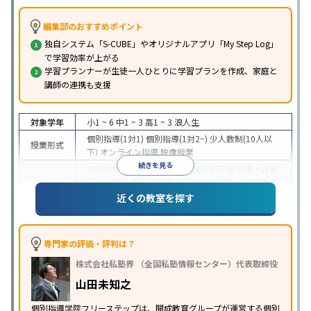
編集部のおすすめポイント
独自システム「S-CUBE」やオリジナルアプリ「My Step Log」
で学習効率が上がる
学習プランナーが生徒一人ひとりに学習プランを作成、家庭と
講師の連携も支援
対象学年
小1 ~ 6
中1 ~ 3
高1 ~ 3
浪人生
個別指導(1対1)
個別指導(1対2~)
少人数制(10人以
授業形式
下)
オンライン指導
映像授業
続きを見る
中学受験
高校受験
大学受験
医学部受験
授業・定期
テスト対策
内申点対策
学習習慣の定着
総合型選抜
(旧AO)対策
推薦入試対策
学校別特化対策
国公立大
近くの教室を探す
目的
対策
私大対策
共通テスト対策
英検(英語検定)対策
漢検(漢字検定)対策
数学特化対策
英語・英会話特化
対策
その他科目別特化対策
専門家の評価・評判は？
中高一貫校生に対応
特待生・奨学金制度あり
成績
株式会社私塾界 （全国私塾情報センター）代表取締役
保証制度あり
授業の振替可能
学習にPC・タブレッ
特徴
トを利用
オンライン対応
1科目から受講可能
季節
山田未知之
講習のみの受講可
自習室あり
個別指導学院フリーステップは、開成教育グループが運営する個別