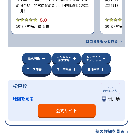
め度合い：非常に勧めたい。回答時期2023年
年11月）
11月）
5.0
4
50代 / 神奈川県 女性
30代 / 神奈川県
口コミをもっと見る
こんな人に
メリット・
塾の特徴
おすすめ
デメリット
コース内容
コース料金
合格実績
松戸校
地図を見る
松戸駅
公式サイト
塾の詳細を見る