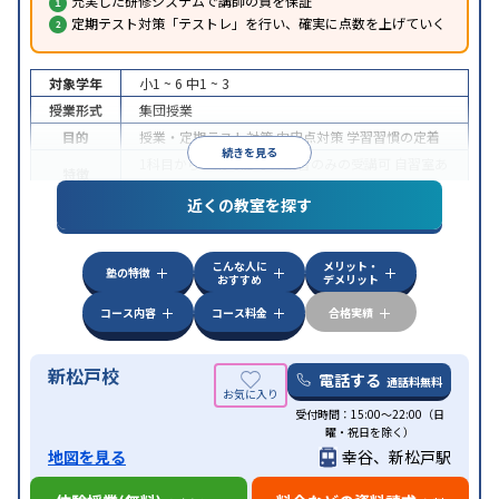
充実した研修システムで講師の質を保証
定期テスト対策「テストレ」を行い、確実に点数を上げていく
対象学年
小1 ~ 6
中1 ~ 3
授業形式
集団授業
目的
授業・定期テスト対策
内申点対策
学習習慣の定着
続きを見る
1科目から受講可能
季節講習のみの受講可
自習室あ
特徴
り
近くの教室を探す
こんな人に
メリット・
塾の特徴
おすすめ
デメリット
コース内容
コース料金
合格実績
新松戸校
電話する
通話料無料
受付時間：15:00～22:00（日
曜・祝日を除く）
地図を見る
幸谷、新松戸駅