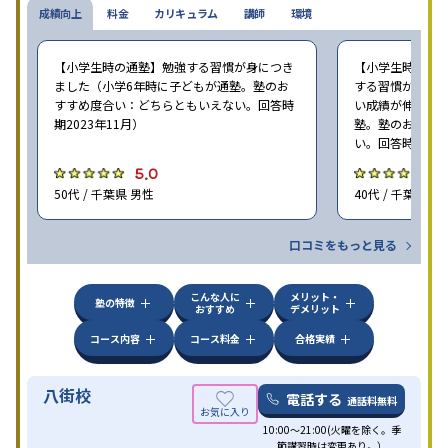
成績向上
料金
カリキュラム
講師
環境
【小学生時の通塾】勉強する習慣が身につき
【小学生時の通
ました（小学6年時に子どもが通塾。塾のお
する習慣がつい
すすめ度合い：どちらともいえない。回答時
い成績が伸びた（
期2023年11月）
塾。塾のおすす
い。回答時期202
5.0
4
50代 / 千葉県 男性
40代 / 千葉県 女
口コミをもっと見る
こんな人に
メリット・
塾の特徴
おすすめ
デメリット
コース内容
コース料金
合格実績
八街校
電話する
通話料無料
10:00～21:00(火曜を除く。季
節講習時は変更あり。）