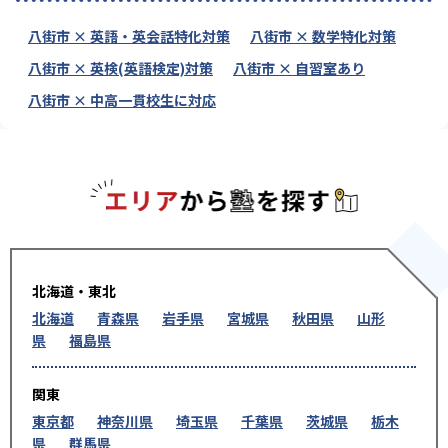
八街市 × 英語・英会話特化対策
八街市 × 数学特化対策
八街市 × 英検(英語検定)対策
八街市 × 自習室あり
八街市 × 中高一貫校生に対応
エリアか
北海道・東北
北海道
青森県
岩手県
宮城県
秋田県
山形
県
福島県
関東
東京都
神奈川県
埼玉県
千葉県
茨城県
栃木
県
群馬県