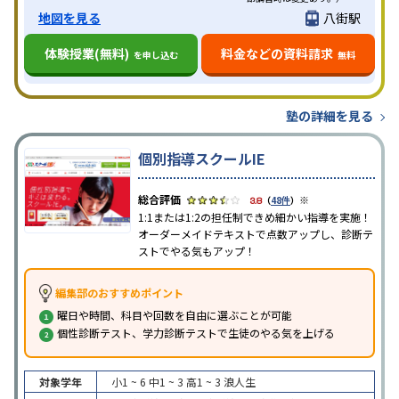
地図を見る
八街駅
体験授業(無料)
料金などの資料請求
を申し込む
無料
塾の詳細を見る
個別指導スクールIE
※
3.8
（
48件
）
1:1または1:2の担任制できめ細かい指導を実施！
オーダーメイドテキストで点数アップし、診断テ
ストでやる気もアップ！
編集部のおすすめポイント
曜日や時間、科目や回数を自由に選ぶことが可能
個性診断テスト、学力診断テストで生徒のやる気を上げる
対象学年
小1 ~ 6
中1 ~ 3
高1 ~ 3
浪人生