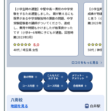
【小学生時の通塾】中堅中高一貫校の中学受
【小学生時の通
験をするため通塾しました。 親が教えるにも
成績が物凄く悪
限界がある中学受験独特の算数の問題、中学
と思う（小学6年
受験経験者の講師がついてくださり、達成
期:2023年3月）
し、費用や時間もかけましたが結果良かった
です（小学4〜6年時に子どもが通塾。回答時
期:2023年3月）
5.0
4
40代 / 埼玉県 女性
50代 / 神奈川県
口コミをもっと見る
こんな人に
メリット・
塾の特徴
おすすめ
デメリット
コース内容
コース料金
合格実績
八街校
地図を見る
白井駅