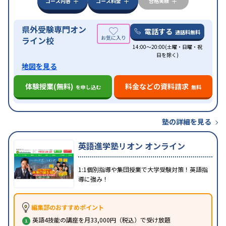
コース内容
コース料金
合格実績
県外受験専門オン
電話する
通話料無料
ライン校
14:00～20:00(土曜・日曜・祝
日を除く)
地図を見る
体験授業(無料)
料金などの資料請求
を申し込む
無料
塾の詳細を見る
英語進学塾リオン オンライン
1:1個別指導や集団授業で大学受験対策！英語指
導に強み！
編集部のおすすめポイント
英語4技能の講座を月33,000円（税込）で受け放題