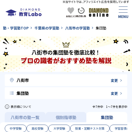
塾・学習塾TOP
千葉県の学習塾
八街市の学習塾
集団塾
八街市の集団塾を徹底比較！
プロの識者がおすすめ塾を解説
八街市
変更
集団塾
変更
表示順について
全7件中 1〜7件を表示中
八街市の塾一覧
個別指導塾
集団塾
中学受験
高校受験
大学受験
授業・定期テスト対策
学習習慣の