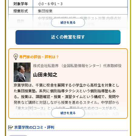
対象学年
小3 ~ 6
中1 ~ 3
授業形式
集団授業
中学受験
高校受験
授業・定期テスト対策
内申点対
目的
続きを見る
策
学習習慣の定着
学校別特化対策
中高一貫校生に対応
入塾に学力基準あり
季節講習
特徴
近くの教室を探す
のみの受講可
自習室あり
※2023年10月調査。
小学校高学年の集団塾アンケート調査方法
を参照
専門家の評価・評判は？
株式会社私塾界 （全国私塾情報センター）代表取締役
山田未知之
京葉学院は、千葉に校舎を展開する小学生から高校生を対象とし
た集団授業塾。系列に個別指導タクシスという個別指導塾もあ
る。授業は、課題確認・授業・演習タイムという構成で、発問や
発表など講師と対話しながら授業を進めるスタイル。中学部から
「東大Jr.[R]コース」という中高一貫校生のためのコースがあり、
続きを見る
ハイレベルの授業を受けられる。高校部は映像授業のため、先取
り学習もできる。
京葉学院の口コミ・評判