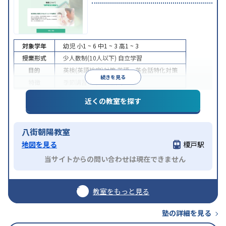
対象学年
幼児
小1 ~ 6
中1 ~ 3
高1 ~ 3
授業形式
少人数制(10人以下)
自立学習
目的
英検(英語検定)対策
英語・英会話特化対策
続きを見る
特徴
季節講習のみの受講可
近くの教室を探す
八街朝陽教室
地図を見る
榎戸駅
当サイトからの問い合わせは現在できません
教室をもっと見る
塾の詳細を見る