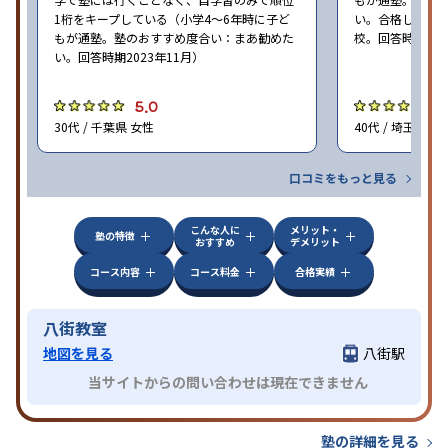
1桁をキープしている（小学4〜6年時に子ど
い。合格した中
もが通塾。塾のおすすめ度合い：まあ勧めた
校。回答時期202
い。回答時期2023年11月）
5.0
5
30代 / 千葉県 女性
40代 / 埼玉県 男
口コミをもっと見る
こんな人に
メリット・
塾の特徴
おすすめ
デメリット
コース内容
コース料金
合格実績
八街教室
地図を見る
八街駅
当サイトからの問い合わせは現在できません
塾の詳細を見る