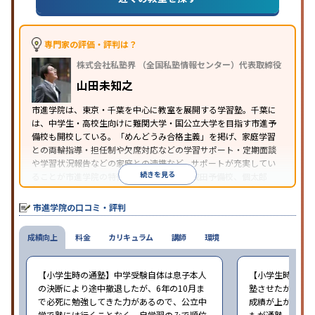
専門家の評価・評判は？
株式会社私塾界 （全国私塾情報センター）代表取締役
山田未知之
市進学院は、東京・千葉を中心に教室を展開する学習塾。千葉に
は、中学生・高校生向けに難関大学・国公立大学を目指す市進予
備校も開校している。「めんどうみ合格主義」を掲げ、家庭学習
との両輪指導・担任制や欠席対応などの学習サポート・定期面談
や学習状況報告などの家庭との連携など、サポートが充実してい
続きを見る
ることが市進学院の特徴。桐杏学園、NPS成田予備校、個太郎
塾、茨進、典和進学ゼミナールなども市進グループの学習塾・予
備校だ。
市進学院の口コミ・評判
成績向上
料金
カリキュラム
講師
環境
【小学生時の通塾】中学受験自体は息子本人
【小学生時の通
の決断により途中撤退したが、6年の10月ま
塾させたが、無
で必死に勉強してきた力があるので、公立中
成績が上がったと
学で塾には行くことなく、自学習のみで順位
もが通塾。塾の