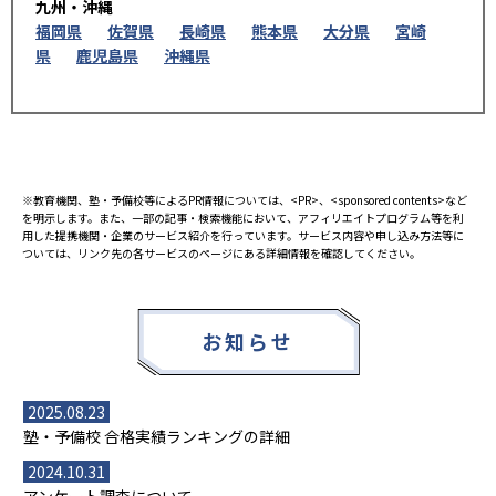
九州・沖縄
福岡県
佐賀県
長崎県
熊本県
大分県
宮崎
県
鹿児島県
沖縄県
※教育機関、塾・予備校等によるPR情報については、<PR>、<sponsored contents>など
を明示します。また、一部の記事・検索機能において、アフィリエイトプログラム等を利
用した提携機関・企業のサービス紹介を行っています。サービス内容や申し込み方法等に
ついては、リンク先の各サービスのページにある詳細情報を確認してください。
お知らせ
2025.08.23
塾・予備校 合格実績ランキングの詳細
2024.10.31