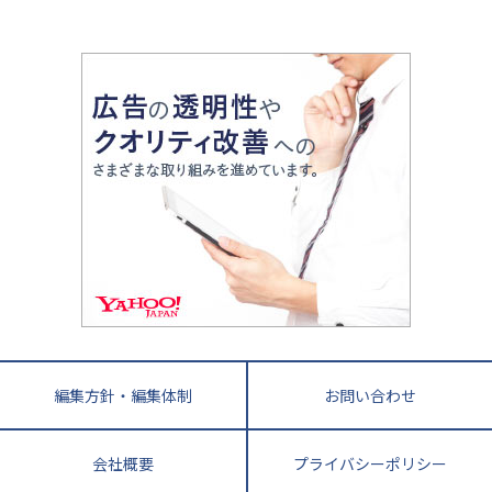
2020年代の教育
中学入試最前線
教育費・塾代
中学受験最前線
近畿
てら先生の教育業界基本メソッド
座談会
大学入試改革
大阪府
運動と遊びを考える
兵庫県
京都府
奈良県
和歌山県
教育全般
親子で極める家庭学習
滋賀県
令和の大学受験は情報戦！
大学受験塾の選び方
ママテクエグザム
情報Ⅰ、数学が苦手な人注目！最短距離の学力
中学受験に熱心な市区町村ランキング
中国
進化する中高一貫校・高校
アップ法
小学校受験
鳥取県
島根県
岡山県
広島県
山口県
悩み多き「大学受験」相談室
家庭教師
四国
英語・英会話・英検対策
徳島県
香川県
愛媛県
高知県
小学校教師が解説！中学受験のリアル
教育ニュース最前線
九州・沖縄
教育ジャーナリストが徹底解説！ 大学受験の羅
福岡県
佐賀県
長崎県
熊本県
大分県
針盤
宮崎県
鹿児島県
沖縄県
編集方針・編集体制
お問い合わせ
会社概要
プライバシーポリシー