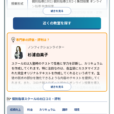
個別指導(1対1)
個別指導(1対2~)
集団授業
オンライ
授業形式
ン指導
映像授業
続きを見る
中学受験
高校受験
大学受験
医学部受験
授業・定期
テスト対策
内申点対策
学習習慣の定着
総合型選抜
(旧AO)対策
推薦入試対策
学校別特化対策
国公立大
近くの教室を探す
目的
対策
私大対策
共通テスト対策
英検(英語検定)対策
漢検(漢字検定)対策
数学特化対策
その他科目別特化
対策
専門家の評価・評判は？
中高一貫校生に対応
オンライン対応
1科目から受講
特徴
ノンフィクションライター
可能
季節講習のみの受講可
自習室あり
※2023年3月調査。
小学校高学年の個別指導塾アンケート調査方法
を参
杉浦由美子
照
スクールIEは入塾時のテストで性格と学力を診断し、カリキュラム
を作成してくれます。特に注目なのは、各生徒にカスタマイズさ
れた完全オリジナルテキストを作成してくれるという点です。生
徒の弱点の部分を強化できるような内容のテキストを提供してく
れます。また、コロナ禍よりずっと前からオンライン授業を導入
続きを見る
し、ノウハウもしっかりとしています。AIやICTの活用の先駆者的
な個別指導塾です。
個別指導スクールIEの口コミ・評判
成績向上
料金
カリキュラム
講師
環境