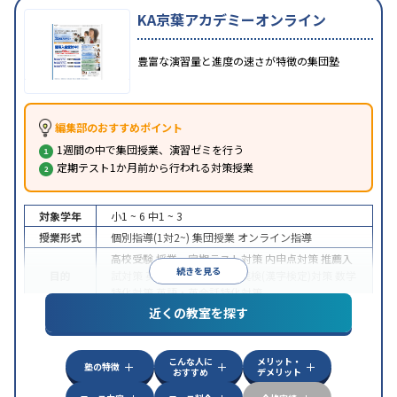
KA京葉アカデミーオンライン
豊富な演習量と進度の速さが特徴の集団塾
編集部のおすすめポイント
1週間の中で集団授業、演習ゼミを行う
定期テスト1か月前から行われる対策授業
対象学年
小1 ~ 6
中1 ~ 3
授業形式
個別指導(1対2~)
集団授業
オンライン指導
高校受験
授業・定期テスト対策
内申点対策
推薦入
続きを見る
目的
試対策
英検(英語検定)対策
漢検(漢字検定)対策
数学
特化対策
英語・英会話特化対策
近くの教室を探す
特徴
オンライン対応
こんな人に
メリット・
塾の特徴
おすすめ
デメリット