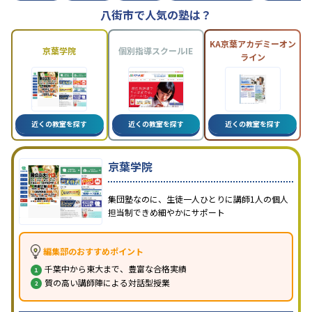
八街市で人気の塾は？
KA京葉アカデミーオン
京葉学院
個別指導スクールIE
ライン
近くの教室を探す
近くの教室を探す
近くの教室を探す
京葉学院
集団塾なのに、生徒一人ひとりに講師1人の個人
担当制できめ細やかにサポート
編集部のおすすめポイント
千葉中から東大まで、豊富な合格実績
質の高い講師陣による対話型授業