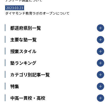
アンケート調査について
2023.03.23
ダイヤモンド教育ラボのオープンについて
都道府県別一覧
北海道・東北
主要な塾一覧
北海道
青森県
岩手県
宮城県
秋田県
【掲載塾一覧を見る】
授業スタイル
山形県
福島県
臨海セミナー
関東
個別指導
塾ランキング
東京個別指導学院
東京都
神奈川県
埼玉県
千葉県
茨城県
集団授業
個別指導塾TOMAS
栃木県
群馬県
中学受験ランキング
カテゴリ別記事一覧
オンライン指導
明光義塾
大学受験ランキング
北陸
映像授業
ナビ個別指導学院
中学受験
特集
新潟県
富山県
石川県
福井県
個別教室のトライ
高校受験
東進ハイスクール
中部
開成番長直伝！子どもの受験を成功させる方法
中高一貫校・高校
大学受験
武田塾
愛知県
静岡県
岐阜県
三重県
長野県
令和時代の失敗しない塾選び
資格取得・学び直し
山梨県