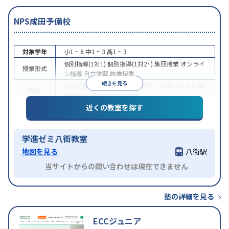
NPS成田予備校
対象学年
小1 ~ 6
中1 ~ 3
高1 ~ 3
個別指導(1対1)
個別指導(1対2~)
集団授業
オンライ
授業形式
ン指導
自立学習
映像授業
続きを見る
中学受験
高校受験
大学受験
授業・定期テスト対策
目的
内申点対策
学習習慣の定着
近くの教室を探す
授業の振替可能
学習にPC・タブレットを利用
オン
特徴
ライン対応
1科目から受講可能
学進ゼミ八街教室
地図を見る
八街駅
当サイトからの問い合わせは現在できません
塾の詳細を見る
ECCジュニア