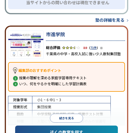
当サイトからの問い合わせは現在できません
塾の詳細を見る
市進学院
※
3.9
（
71件
）
千葉県の中学・高校入試に強い少人数制集団塾
編集部のおすすめポイント
授業の理解を深める家庭学習専用テキスト
いつ、何をやるかを明確にした学習計画表
対象学年
小1 ~ 6
中1 ~ 3
授業形式
集団授業
目的
中学受験
高校受験
授業・定期テスト対策
続きを見る
特徴
入塾に学力基準あり
季節講習のみの受講可
※2023年10月調査。
小学校高学年の集団塾アンケート調査方法
を参照
近くの教室を探す