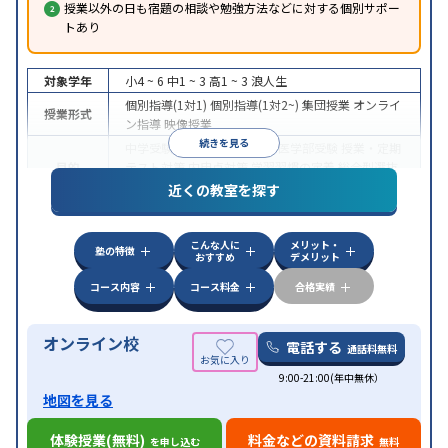
授業以外の日も宿題の相談や勉強方法などに対する個別サポー
トあり
対象学年
小4 ~ 6
中1 ~ 3
高1 ~ 3
浪人生
個別指導(1対1)
個別指導(1対2~)
集団授業
オンライ
授業形式
ン指導
映像授業
続きを見る
中学受験
高校受験
大学受験
医学部受験
授業・定期
目的
テスト対策
内申点対策
学習習慣の定着
総合型選抜
(旧AO)対策
推薦入試対策
学校別特化対策
近くの教室を探す
中高一貫校生に対応
特待生・奨学金制度あり
成績
保証制度あり
授業の振替可能
不登校生に対応
オン
特徴
こんな人に
メリット・
ライン対応
1科目から受講可能
季節講習のみの受講
塾の特徴
おすすめ
デメリット
可
コース内容
コース料金
合格実績
オンライン校
電話する
通話料無料
9:00-21:00(年中無休）
地図を見る
体験授業(無料)
料金などの資料請求
を申し込む
無料