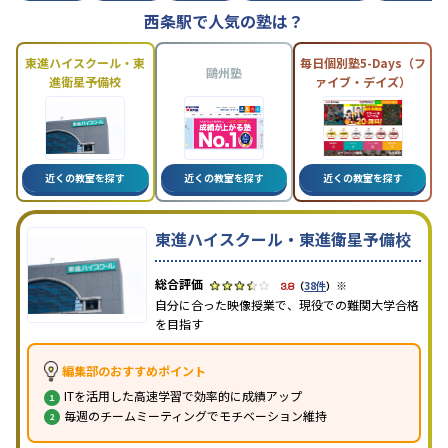
西条駅で人気の塾は？
東進ハイスクール・東
毎日個別塾5-Days（フ
鷗州塾
進衛星予備校
ァイブ・デイズ）
近くの教室を探す
近くの教室を探す
近くの教室を探す
東進ハイスクール・東進衛星予備校
※
3.8
（
38件
）
自分に合った映像授業で、現役での難関大学合格
を目指す
編集部のおすすめポイント
ITを活用した高速学習で効率的に成績アップ
毎週のチームミーティングでモチベーション維持