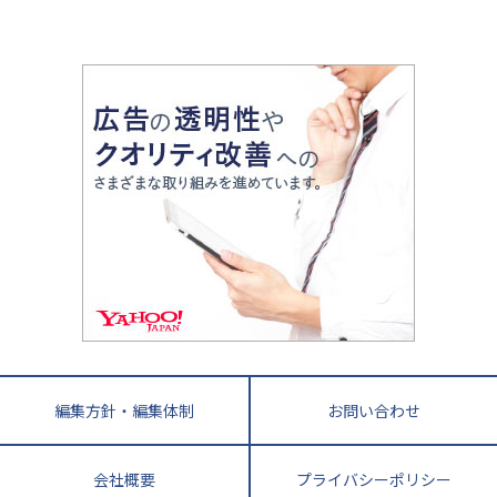
山梨県
2020年代の教育
中学入試最前線
教育費・塾代
中学受験最前線
近畿
てら先生の教育業界基本メソッド
座談会
大学入試改革
大阪府
運動と遊びを考える
兵庫県
京都府
奈良県
和歌山県
教育全般
親子で極める家庭学習
滋賀県
令和の大学受験は情報戦！
大学受験塾の選び方
ママテクエグザム
情報Ⅰ、数学が苦手な人注目！最短距離の学力
中学受験に熱心な市区町村ランキング
中国
進化する中高一貫校・高校
アップ法
小学校受験
鳥取県
島根県
岡山県
広島県
山口県
悩み多き「大学受験」相談室
家庭教師
四国
英語・英会話・英検対策
徳島県
香川県
愛媛県
高知県
小学校教師が解説！中学受験のリアル
教育ニュース最前線
九州・沖縄
教育ジャーナリストが徹底解説！ 大学受験の羅
福岡県
佐賀県
長崎県
熊本県
大分県
針盤
宮崎県
鹿児島県
沖縄県
編集方針・編集体制
お問い合わせ
会社概要
プライバシーポリシー