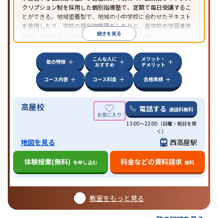
クリプション制を採用した個別指導塾で、定額で毎日受講するこ
とができる。地域密着型で、地域の小中学校に合わせたテキスト
を使用したり、学校の提出物管理をしたりと、各学校の学習進捗
続きを見る
状況に合わせたカリキュラムで指導が受けられる。
こんな人に
メリット・
塾の特徴
おすすめ
デメリット
コース内容
コース料金
合格実績
高屋校
電話する
通話料無料
13:00～22:00（日曜・祝日を除
く）
地図を見る
西高屋駅
体験授業(無料)
料金などの資料請求
を申し込む
無料
教室をもっと見る