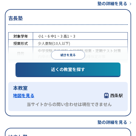
塾の詳細を見る
吉長塾
対象学年
小1 ~ 6
中1 ~ 3
高1 ~ 3
授業形式
少人数制(10人以下)
中学受験
高校受験
大学受験
授業・定期テスト対策
目的
続きを見る
内申点対策
学習習慣の定着
各種検定対策
近くの教室を探す
本教室
地図を見る
西条駅
当サイトからの問い合わせは現在できません
塾の詳細を見る