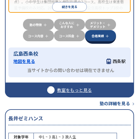
点）。小中学生は集団授業と個別指導の2コース。高校生は東進衛
続きを見る
星予備校のみ対応。2022、2023年と広島県公立高校トップ3校の
合格者数No.1（同社調べ）という実績。
こんな人に
メリット・
塾の特徴
おすすめ
デメリット
コース内容
コース料金
合格実績
広島西条校
地図を見る
西条駅
当サイトからの問い合わせは現在できません
教室をもっと見る
塾の詳細を見る
長井ゼミハンス
対象学年
中1 ~ 3
高1 ~ 3
浪人生