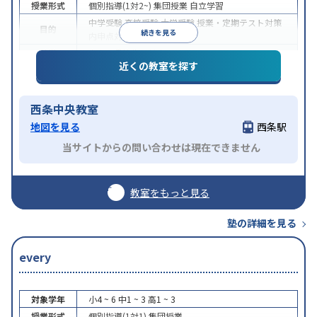
授業形式
個別指導(1対2~)
集団授業
自立学習
中学受験
高校受験
大学受験
授業・定期テスト対策
目的
続きを見る
内申点対策
各種検定対策
特徴
中高一貫校生に対応
近くの教室を探す
西条中央教室
地図を見る
西条駅
当サイトからの問い合わせは現在できません
教室をもっと見る
塾の詳細を見る
every
対象学年
小4 ~ 6
中1 ~ 3
高1 ~ 3
授業形式
個別指導(1対1)
集団授業