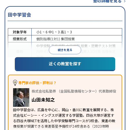
塾の詳細を見る
田中学習会
対象学年
小1 ~ 6
中1 ~ 3
高1 ~ 3
授業形式
個別指導(1対1)
集団授業
中学受験
高校受験
大学受験
授業・定期テスト対策
続きを見る
目的
内申点対策
学習習慣の定着
推薦入試対策
各種検定
対策
近くの教室を探す
特徴
中高一貫校生に対応
季節講習のみの受講可
専門家の評価・評判は？
株式会社私塾界 （全国私塾情報センター）代表取締役
山田未知之
田中学習会は、広島を中心に、岡山・香川に教室を展開する、株
式会社ビーシー・イングスが運営する学習塾。四谷大塚が運営す
る四谷大塚NETを活用した中学受験専門コースが3校舎、東進の映
像授業が受講できる東進衛星予備校が24校舎ある（2023年時