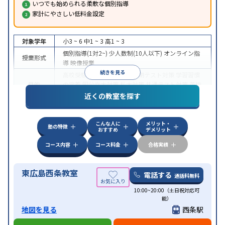
いつでも始められる柔軟な個別指導
家計にやさしい低料金設定
対象学年
小3 ~ 6
中1 ~ 3
高1 ~ 3
個別指導(1対2~)
少人数制(10人以下)
オンライン指
授業形式
導
映像授業
続きを見る
高校受験
大学受験
授業・定期テスト対策
学習習慣
目的
の定着
国公立大対策
私大対策
共通テスト対策
英検
(英語検定)対策
近くの教室を探す
授業の振替可能
不登校生に対応
学習にPC・タブレ
特徴
ットを利用
1科目から受講可能
季節講習のみの受講
こんな人に
メリット・
可
自習室あり
塾の特徴
おすすめ
デメリット
コース内容
コース料金
合格実績
東広島西条教室
電話する
通話料無料
10:00~20:00（土日祝対応可
能）
地図を見る
西条駅