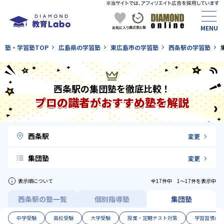
塾・学習塾TOP
広島県の学習塾
東広島市の学習塾
西条駅の学習塾
西条駅の集団塾を徹底比較！
プロの識者がおすすめ塾を解説
西条駅
変更
集団塾
変更
表示順について
全17件中 1〜17件を表示中
西条駅の塾一覧
個別指導塾
集団塾
中学受験
高校受験
大学受験
授業・定期テスト対策
学習習慣の