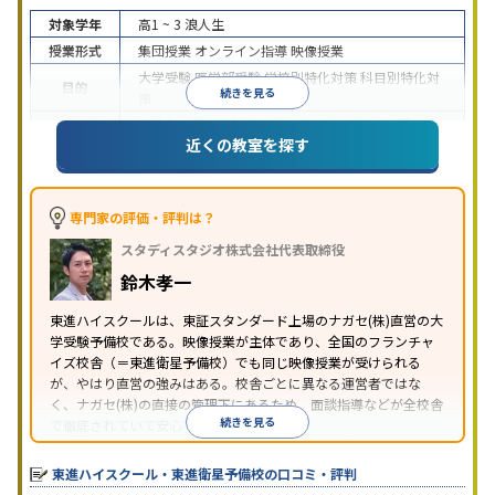
対象学年
高1 ~ 3
浪人生
授業形式
集団授業
オンライン指導
映像授業
大学受験
医学部受験
学校別特化対策
科目別特化対
目的
続きを見る
策
特待生・奨学金制度あり
授業の振替可能
学習に
近くの教室を探す
特徴
PC・タブレットを利用
1科目から受講可能
季節講
習のみの受講可
※2024年6月調査。
大学受験塾・予備校のアンケート調査方法
を参照
専門家の評価・評判は？
スタディスタジオ株式会社代表取締役
鈴木孝一
東進ハイスクールは、東証スタンダード上場のナガセ(株)直営の大
学受験予備校である。映像授業が主体であり、全国のフランチャ
イズ校舎（＝東進衛星予備校）でも同じ映像授業が受けられる
が、やはり直営の強みはある。校舎ごとに異なる運営者ではな
く、ナガセ(株)の直接の管理下にあるため、面談指導などが全校舎
続きを見る
で徹底されていて安心できる。
東進衛星予備校は、運営会社により指導方針や校舎のルールが異
なる。体験授業では、授業のみで判断するのではなく、担当者や
東進ハイスクール・東進衛星予備校の口コミ・評判
校舎雰囲気、校舎での合格実績などを確認すると良いだろう。