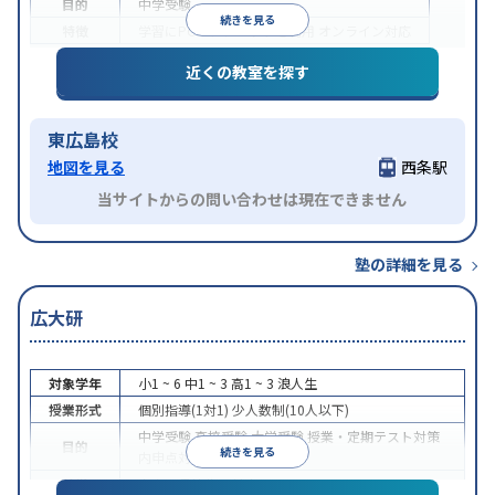
目的
中学受験
続きを見る
特徴
学習にPC・タブレットを利用
オンライン対応
近くの教室を探す
東広島校
地図を見る
西条駅
当サイトからの問い合わせは現在できません
塾の詳細を見る
広大研
対象学年
小1 ~ 6
中1 ~ 3
高1 ~ 3
浪人生
授業形式
個別指導(1対1)
少人数制(10人以下)
中学受験
高校受験
大学受験
授業・定期テスト対策
目的
続きを見る
内申点対策
特徴
中高一貫校生に対応