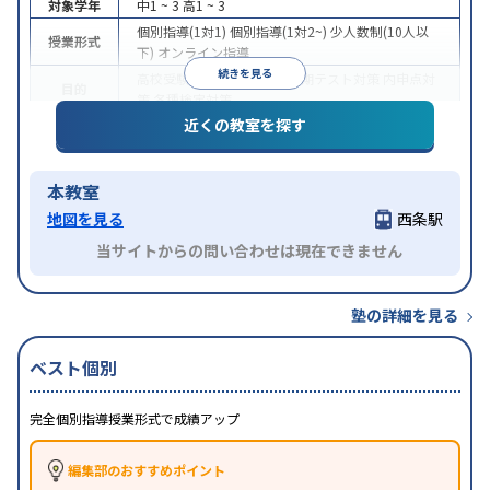
対象学年
中1 ~ 3
高1 ~ 3
個別指導(1対1)
個別指導(1対2~)
少人数制(10人以
授業形式
下)
オンライン指導
続きを見る
高校受験
大学受験
授業・定期テスト対策
内申点対
目的
策
各種検定対策
近くの教室を探す
特徴
オンライン対応
1科目から受講可能
本教室
地図を見る
西条駅
当サイトからの問い合わせは現在できません
塾の詳細を見る
ベスト個別
完全個別指導授業形式で成績アップ
編集部のおすすめポイント