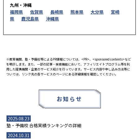
九州・沖縄
福岡県
佐賀県
長崎県
熊本県
大分県
宮崎
県
鹿児島県
沖縄県
※教育機関、塾・予備校等によるPR情報については、<PR>、<sponsored contents>など
を明示します。また、一部の記事・検索機能において、アフィリエイトプログラム等を利
用した提携機関・企業のサービス紹介を行っています。サービス内容や申し込み方法等に
ついては、リンク先の各サービスのページにある詳細情報を確認してください。
お知らせ
2025.08.23
塾・予備校 合格実績ランキングの詳細
2024.10.31