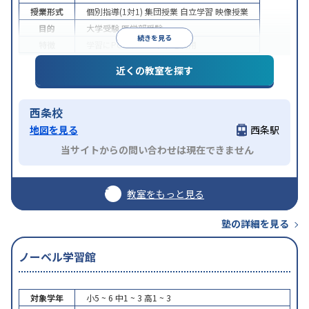
授業形式
個別指導(1対1)
集団授業
自立学習
映像授業
目的
大学受験
医学部受験
続きを見る
特徴
学習にPC・タブレットを利用
近くの教室を探す
西条校
地図を見る
西条駅
当サイトからの問い合わせは現在できません
教室をもっと見る
塾の詳細を見る
ノーベル学習館
対象学年
小5 ~ 6
中1 ~ 3
高1 ~ 3