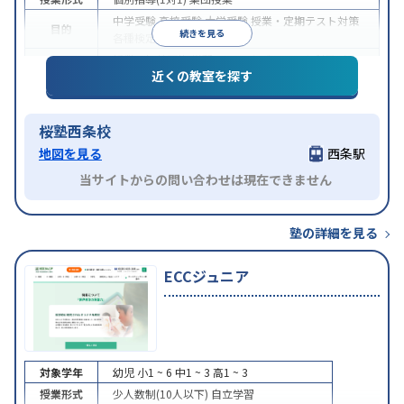
中学受験
高校受験
大学受験
授業・定期テスト対策
目的
続きを見る
各種検定対策
授業の振替可能
学習にPC・タブレットを利用
オン
特徴
近くの教室を探す
ライン対応
1科目から受講可能
桜塾西条校
地図を見る
西条駅
当サイトからの問い合わせは現在できません
塾の詳細を見る
ECCジュニア
対象学年
幼児
小1 ~ 6
中1 ~ 3
高1 ~ 3
授業形式
少人数制(10人以下)
自立学習