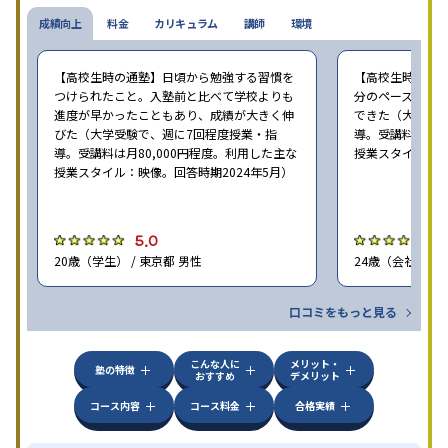
成績向上
料金
カリキュラム
講師
環境
【高校生時の通塾】日頃から勉強する習慣を
【高校生時の通
つけられたこと。入塾前と比べて学校よりも
分のペースで進
進度が早かったこともあり、成績が大きく伸
できた（大学受験
びた（大学受験で、週に7回程度授業・指
導。受講料は月8
導。受講料は月80,000円程度。利用した主な
授業スタイル：映
授業スタイル：映像。回答時期2024年5月）
5.0
5
20歳（学生） / 東京都 男性
24歳（会社員<正
口コミをもっと見る
こんな人に
メリット・
塾の特徴
おすすめ
デメリット
コース内容
コース料金
合格実績