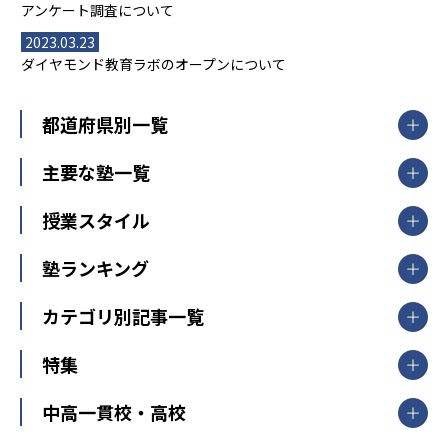
アンケート調査について
2023.03.23
ダイヤモンド教育ラボのオープンについて
都道府県別一覧
北海道・東北
主要な塾一覧
北海道
青森県
岩手県
宮城県
秋田県
【掲載塾一覧を見る】
授業スタイル
山形県
福島県
臨海セミナー
関東
個別指導
塾ランキング
東京個別指導学院
東京都
神奈川県
埼玉県
千葉県
茨城県
集団授業
個別指導塾TOMAS
栃木県
群馬県
中学受験ランキング
カテゴリ別記事一覧
オンライン指導
明光義塾
大学受験ランキング
北陸
映像授業
ナビ個別指導学院
中学受験
特集
新潟県
富山県
石川県
福井県
個別教室のトライ
高校受験
東進ハイスクール
中部
開成番長直伝！子どもの受験を成功させる方法
中高一貫校・高校
大学受験
武田塾
愛知県
静岡県
岐阜県
三重県
長野県
令和時代の失敗しない塾選び
資格取得・学び直し