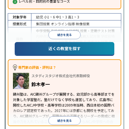
レベル別・目的別の豊富なコース
対象学年
幼児
小1 ~ 6
中1 ~ 3
高1 ~ 3
授業形式
集団授業
オンライン指導
映像授業
中学受験
高校受験
大学受験
授業・定期テスト対策
続きを見る
内申点対策
学習習慣の定着
推薦入試対策
学校別特
目的
化対策
国公立大対策
私大対策
共通テスト対策
英検
(英語検定)対策
近くの教室を探す
中高一貫校生に対応
特待生・奨学金制度あり
入塾
に学力基準あり
学習にPC・タブレットを利用
オン
特徴
ライン対応
1科目から受講可能
季節講習のみの受講
専門家の評価・評判は？
可
自習室あり
スタディスタジオ株式会社代表取締役
鈴木孝一
鷗州塾は、AIC鷗州グループが展開する、幼児部から高等部までを
対象した学習塾だ。塾だけでなく学校も運営しており、広島市に
開校したAICJ中学校・高等学校は2009年当時、西日本初の国際バ
カロレア認定校であった。2027年には京都にも開校を予定してお
り、AIC鷗州グループが、国際社会で活躍するリーダーの育成に相
続きを見る
当の力を入れていることがわかる。鷗州塾からAICJ中学校への合
格者は当然に多く、AICJ中高を目指すなら第一候補の塾となるだ