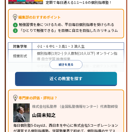
定額で毎日通える1:1〜1:6の個別指導塾！
編集部のおすすめポイント
勉強習慣を身につけるため、平日毎日個別指導を受けられる
「ひとりで勉強できる」を目標に自立を目指したカリキュラム
対象学年
小1 ~ 6
中1 ~ 3
高1 ~ 3
浪人生
個別指導(1対2~)
少人数制(10人以下)
オンライン指
授業形式
導
自立学習
映像授業
続きを見る
中学受験
高校受験
大学受験
授業・定期テスト対策
内申点対策
学習習慣の定着
総合型選抜(旧AO)対策
推薦入試対策
学校別特化対策
国公立大対策
私大対
近くの教室を探す
目的
策
共通テスト対策
英検(英語検定)対策
漢検(漢字検
定)対策
数学特化対策
英語・英会話特化対策
その他
科目別特化対策
専門家の評価・評判は？
中高一貫校生に対応
成績保証制度あり
授業の振替
株式会社私塾界 （全国私塾情報センター）代表取締役
可能
不登校生に対応
オンライン対応
1科目から受
特徴
講可能
季節講習のみの受講可
発達障害の子どもに
山田未知之
対応
自習室あり
毎日個別塾5-Daysは、西日本を中心に株式会社5コーポレーション
が運営する個別指導塾。学習塾業界で初めて、個別指導のサブス