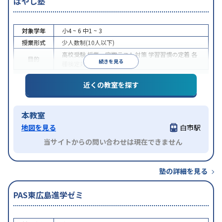
はやし塾
対象学年
小4 ~ 6
中1 ~ 3
授業形式
少人数制(10人以下)
高校受験
授業・定期テスト対策
学習習慣の定着
各
目的
続きを見る
種検定対策
近くの教室を探す
本教室
地図を見る
白市駅
当サイトからの問い合わせは現在できません
塾の詳細を見る
PAS東広島進学ゼミ