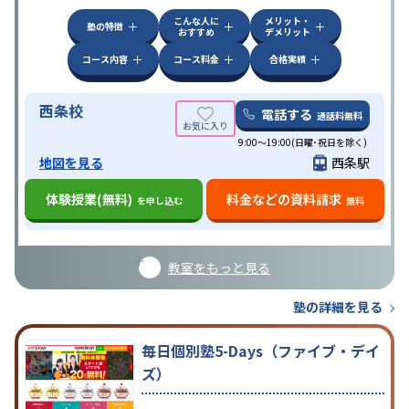
ろう。
こんな人に
メリット・
塾の特徴
おすすめ
デメリット
コース内容
コース料金
合格実績
西条校
電話する
通話料無料
9:00～19:00(日曜･祝日を除く)
地図を見る
西条駅
体験授業(無料)
料金などの資料請求
を申し込む
無料
教室をもっと見る
塾の詳細を見る
毎日個別塾5-Days（ファイブ・デイ
ズ）