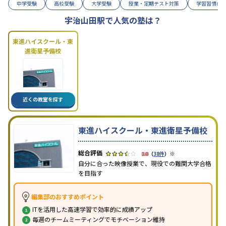
中学受験
高校受験
大学受験
授業・定期テスト対策
学習習慣の
宇治山田駅で人気の塾は？
東進ハイスクール・東
進衛星予備校
近くの教室を探す
東進ハイスクール・東進衛星予備校
※
3.8
（
38件
）
自分に合った映像授業で、現役での難関大学合格
を目指す
編集部のおすすめポイント
ITを活用した高速学習で効率的に成績アップ
毎週のチームミーティングでモチベーション維持