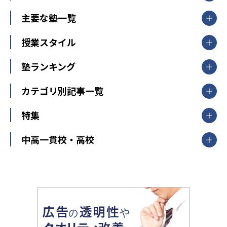
北海道・東北
主要な塾一覧
北海道
青森県
岩手県
宮城県
秋田県
【掲載塾一覧を見る】
授業スタイル
山形県
福島県
臨海セミナー
関東
個別指導
塾ランキング
東京個別指導学院
東京都
神奈川県
埼玉県
千葉県
茨城県
集団授業
個別指導塾TOMAS
栃木県
群馬県
中学受験ランキング
カテゴリ別記事一覧
オンライン指導
明光義塾
大学受験ランキング
北陸
映像授業
ナビ個別指導学院
中学受験
特集
新潟県
富山県
石川県
福井県
個別教室のトライ
高校受験
東進ハイスクール
中部
開成番長直伝！子どもの受験を成功させる方法
中高一貫校・高校
大学受験
武田塾
愛知県
静岡県
岐阜県
三重県
長野県
令和時代の失敗しない塾選び
資格取得・学び直し
山梨県
2020年代の教育
中学入試最前線
教育費・塾代
中学受験最前線
近畿
てら先生の教育業界基本メソッド
座談会
大学入試改革
大阪府
運動と遊びを考える
兵庫県
京都府
奈良県
和歌山県
教育全般
親子で極める家庭学習
滋賀県
令和の大学受験は情報戦！
大学受験塾の選び方
ママテクエグザム
情報Ⅰ、数学が苦手な人注目！最短距離の学力
中学受験に熱心な市区町村ランキング
中国
進化する中高一貫校・高校