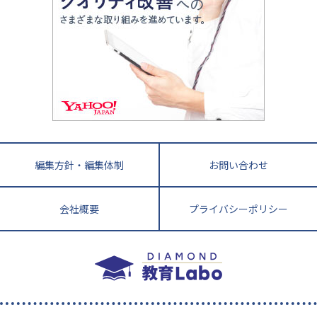
アップ法
小学校受験
鳥取県
島根県
岡山県
広島県
山口県
悩み多き「大学受験」相談室
家庭教師
四国
英語・英会話・英検対策
徳島県
香川県
愛媛県
高知県
小学校教師が解説！中学受験のリアル
教育ニュース最前線
九州・沖縄
教育ジャーナリストが徹底解説！ 大学受験の羅
福岡県
佐賀県
長崎県
熊本県
大分県
針盤
宮崎県
鹿児島県
沖縄県
編集方針・編集体制
お問い合わせ
会社概要
プライバシーポリシー