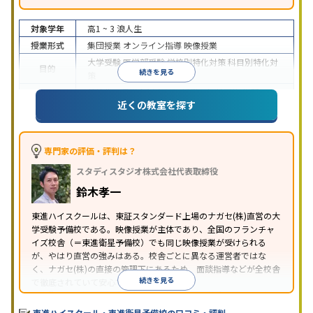
対象学年
高1 ~ 3
浪人生
授業形式
集団授業
オンライン指導
映像授業
大学受験
医学部受験
学校別特化対策
科目別特化対
目的
続きを見る
策
特待生・奨学金制度あり
授業の振替可能
学習に
近くの教室を探す
特徴
PC・タブレットを利用
1科目から受講可能
季節講
習のみの受講可
※2024年6月調査。
大学受験塾・予備校のアンケート調査方法
を参照
専門家の評価・評判は？
スタディスタジオ株式会社代表取締役
鈴木孝一
東進ハイスクールは、東証スタンダード上場のナガセ(株)直営の大
学受験予備校である。映像授業が主体であり、全国のフランチャ
イズ校舎（＝東進衛星予備校）でも同じ映像授業が受けられる
が、やはり直営の強みはある。校舎ごとに異なる運営者ではな
く、ナガセ(株)の直接の管理下にあるため、面談指導などが全校舎
続きを見る
で徹底されていて安心できる。
東進衛星予備校は、運営会社により指導方針や校舎のルールが異
なる。体験授業では、授業のみで判断するのではなく、担当者や
東進ハイスクール・東進衛星予備校の口コミ・評判