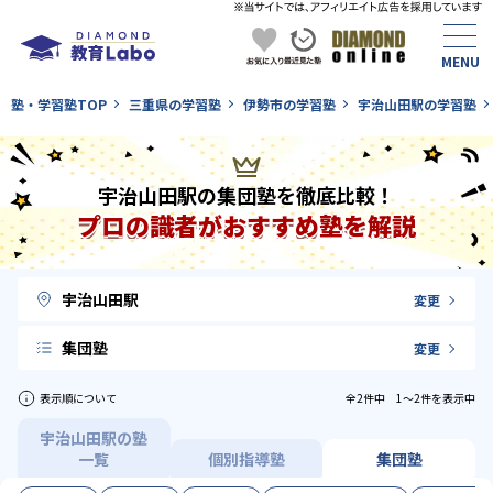
塾・学習塾TOP
三重県の学習塾
伊勢市の学習塾
宇治山田駅の学習塾
宇治山田駅の集団塾を徹底比較！
プロの識者がおすすめ塾を解説
宇治山田駅
変更
集団塾
変更
表示順について
全2件中 1〜2件を表示中
宇治山田駅の塾
一覧
個別指導塾
集団塾