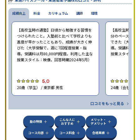
校舎雰囲気、校舎での合格実績などを確認すると良いだろう。
成績向上
料金
カリキュラム
講師
環境
【高校生時の通塾】日頃から勉強する習慣を
【高校生時の通
つけられたこと。入塾前と比べて学校よりも
分のペースで進
進度が早かったこともあり、成績が大きく伸
できた（大学受験
びた（大学受験で、週に7回程度授業・指
導。受講料は月8
導。受講料は月80,000円程度。利用した主な
授業スタイル：映
授業スタイル：映像。回答時期2024年5月）
5.0
5
20歳（学生） / 東京都 男性
24歳（会社員<正
口コミをもっと見る
こんな人に
メリット・
塾の特徴
おすすめ
デメリット
コース内容
コース料金
合格実績