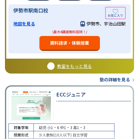
伊勢市駅南口校
地図を見る
伊勢市、宇治山田駅
\最大4講座無料招待！/
資料請求・体験授業
教室をもっと見る
塾の詳細を見る
ECCジュニア
対象学年
幼児
小1 ~ 6
中1 ~ 3
高1 ~ 3
授業形式
少人数制(10人以下)
自立学習