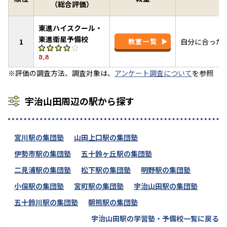
（総合評価）
東進ハイスクール・
東進衛星予備校
1
教室一覧
自分に合った
3.8
※評価の調査方法、調査対象は、
アンケート調査について
を参照
宇治山田周辺の駅から探す
宮川駅の集団塾
山田上口駅の集団塾
伊勢市駅の集団塾
五十鈴ヶ丘駅の集団塾
二見浦駅の集団塾
松下駅の集団塾
明野駅の集団塾
小俣駅の集団塾
宮町駅の集団塾
宇治山田駅の集団塾
五十鈴川駅の集団塾
朝熊駅の集団塾
宇治山田駅の学習塾・予備校一覧に戻る