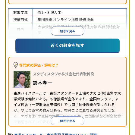
対象学年
高1 ~ 3
浪人生
授業形式
集団授業
オンライン指導
映像授業
大学受験
医学部受験
学校別特化対策
科目別特化対
目的
続きを見る
策
特待生・奨学金制度あり
授業の振替可能
学習に
近くの教室を探す
特徴
PC・タブレットを利用
1科目から受講可能
季節講
習のみの受講可
※2024年6月調査。
大学受験塾・予備校のアンケート調査方法
を参照
専門家の評価・評判は？
スタディスタジオ株式会社代表取締役
鈴木孝一
東進ハイスクールは、東証スタンダード上場のナガセ(株)直営の大
学受験予備校である。映像授業が主体であり、全国のフランチャ
イズ校舎（＝東進衛星予備校）でも同じ映像授業が受けられる
が、やはり直営の強みはある。校舎ごとに異なる運営者ではな
く、ナガセ(株)の直接の管理下にあるため、面談指導などが全校舎
続きを見る
で徹底されていて安心できる。
東進衛星予備校は、運営会社により指導方針や校舎のルールが異
なる。体験授業では、授業のみで判断するのではなく、担当者や
東進ハイスクール・東進衛星予備校の口コミ・評判