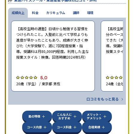
校舎雰囲気、校舎での合格実績などを確認すると良いだろう。
成績向上
料金
カリキュラム
講師
環境
【高校生時の通塾】日頃から勉強する習慣を
【高校生時の通
つけられたこと。入塾前と比べて学校よりも
分のペースで進
進度が早かったこともあり、成績が大きく伸
できた（大学受験
びた（大学受験で、週に7回程度授業・指
導。受講料は月8
導。受講料は月80,000円程度。利用した主な
授業スタイル：映
授業スタイル：映像。回答時期2024年5月）
5.0
5
20歳（学生） / 東京都 男性
24歳（会社員<正
口コミをもっと見る
こんな人に
メリット・
塾の特徴
おすすめ
デメリット
コース内容
コース料金
合格実績