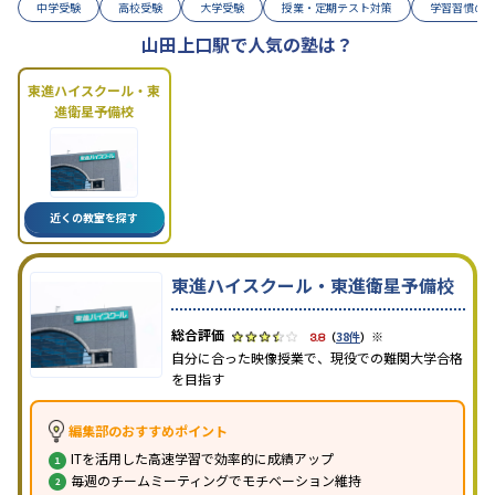
中学受験
高校受験
大学受験
授業・定期テスト対策
学習習慣の
山田上口駅で人気の塾は？
東進ハイスクール・東
進衛星予備校
近くの教室を探す
東進ハイスクール・東進衛星予備校
※
3.8
（
38件
）
自分に合った映像授業で、現役での難関大学合格
を目指す
編集部のおすすめポイント
ITを活用した高速学習で効率的に成績アップ
毎週のチームミーティングでモチベーション維持