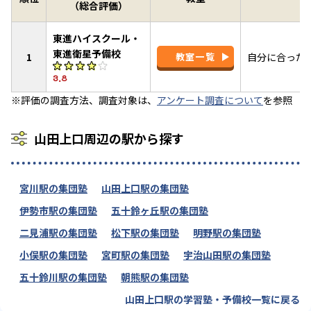
（総合評価）
東進ハイスクール・
東進衛星予備校
1
教室一覧
自分に合った
3.8
※評価の調査方法、調査対象は、
アンケート調査について
を参照
山田上口周辺の駅から探す
宮川駅の集団塾
山田上口駅の集団塾
伊勢市駅の集団塾
五十鈴ヶ丘駅の集団塾
二見浦駅の集団塾
松下駅の集団塾
明野駅の集団塾
小俣駅の集団塾
宮町駅の集団塾
宇治山田駅の集団塾
五十鈴川駅の集団塾
朝熊駅の集団塾
山田上口駅の学習塾・予備校一覧に戻る