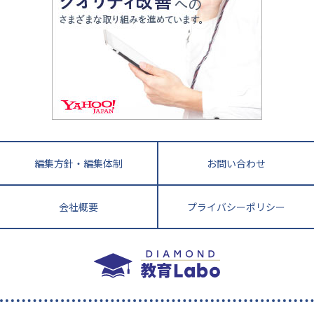
アップ法
小学校受験
鳥取県
島根県
岡山県
広島県
山口県
悩み多き「大学受験」相談室
家庭教師
四国
英語・英会話・英検対策
徳島県
香川県
愛媛県
高知県
小学校教師が解説！中学受験のリアル
教育ニュース最前線
九州・沖縄
教育ジャーナリストが徹底解説！ 大学受験の羅
福岡県
佐賀県
長崎県
熊本県
大分県
針盤
宮崎県
鹿児島県
沖縄県
編集方針・編集体制
お問い合わせ
会社概要
プライバシーポリシー