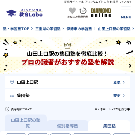
塾・学習塾TOP
三重県の学習塾
伊勢市の学習塾
山田上口駅の学習塾
山田上口駅の集団塾を徹底比較！
プロの識者がおすすめ塾を解説
山田上口駅
変更
集団塾
変更
表示順について
全2件中 1〜2件を表示中
山田上口駅の塾
一覧
個別指導塾
集団塾