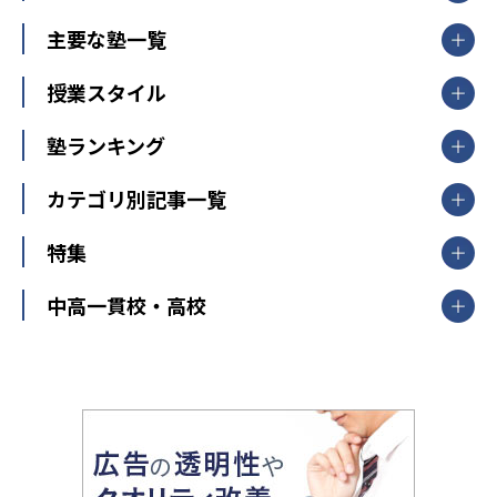
北海道・東北
主要な塾一覧
北海道
青森県
岩手県
宮城県
秋田県
【掲載塾一覧を見る】
授業スタイル
山形県
福島県
臨海セミナー
関東
個別指導
塾ランキング
東京個別指導学院
東京都
神奈川県
埼玉県
千葉県
茨城県
集団授業
個別指導塾TOMAS
栃木県
群馬県
中学受験ランキング
カテゴリ別記事一覧
オンライン指導
明光義塾
大学受験ランキング
北陸
映像授業
ナビ個別指導学院
中学受験
特集
新潟県
富山県
石川県
福井県
個別教室のトライ
高校受験
東進ハイスクール
中部
開成番長直伝！子どもの受験を成功させる方法
中高一貫校・高校
大学受験
武田塾
愛知県
静岡県
岐阜県
三重県
長野県
令和時代の失敗しない塾選び
資格取得・学び直し
山梨県
2020年代の教育
中学入試最前線
教育費・塾代
中学受験最前線
近畿
てら先生の教育業界基本メソッド
座談会
大学入試改革
大阪府
運動と遊びを考える
兵庫県
京都府
奈良県
和歌山県
教育全般
親子で極める家庭学習
滋賀県
令和の大学受験は情報戦！
大学受験塾の選び方
ママテクエグザム
情報Ⅰ、数学が苦手な人注目！最短距離の学力
中学受験に熱心な市区町村ランキング
中国
進化する中高一貫校・高校