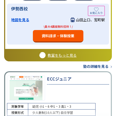
伊勢西校
地図を見る
山田上口、宮町駅
\最大4講座無料招待！/
資料請求・体験授業
教室をもっと見る
塾の詳細を見る
ECCジュニア
対象学年
幼児
小1 ~ 6
中1 ~ 3
高1 ~ 3
授業形式
少人数制(10人以下)
自立学習