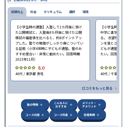
成績向上
料金
カリキュラム
講師
環境
【小学生時の通塾】入塾して1カ月後に受け
【小学生時の通
た公開模試と、入塾後8カ月後に受けた公開
中学に進学して
模試の偏差値を比べると、約8ポイントアッ
る。 志望校に合
プした。塾での勉強がしっかり身についてい
ンを落とさずに頑
る証拠（小学4年時に子どもが通塾。塾のお
どもが通塾。塾
すすめ度合い：非常に勧めたい。回答時期
たい。回答時期20
2023年11月）
5.0
5
40代 / 東京都 男性
40代 / 千葉県 女
口コミをもっと見る
こんな人に
メリット・
塾の特徴
おすすめ
デメリット
コース内容
コース料金
合格実績