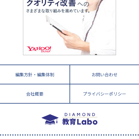
進化する中高一貫校・高校
アップ法
小学校受験
鳥取県
島根県
岡山県
広島県
山口県
悩み多き「大学受験」相談室
家庭教師
四国
英語・英会話・英検対策
徳島県
香川県
愛媛県
高知県
小学校教師が解説！中学受験のリアル
教育ニュース最前線
九州・沖縄
教育ジャーナリストが徹底解説！ 大学受験の羅
福岡県
佐賀県
長崎県
熊本県
大分県
針盤
宮崎県
鹿児島県
沖縄県
編集方針・編集体制
お問い合わせ
会社概要
プライバシーポリシー