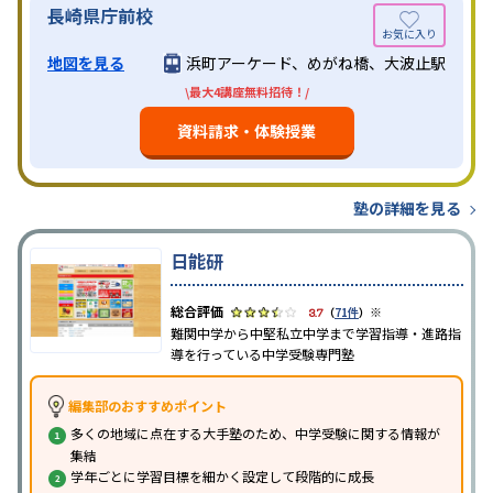
長崎県庁前校
地図を見る
浜町アーケード、めがね橋、大波止駅
\最大4講座無料招待！/
資料請求・体験授業
塾の詳細を見る
日能研
※
3.7
（
71件
）
難関中学から中堅私立中学まで学習指導・進路指
導を行っている中学受験専門塾
編集部のおすすめポイント
多くの地域に点在する大手塾のため、中学受験に関する情報が
集結
学年ごとに学習目標を細かく設定して段階的に成長