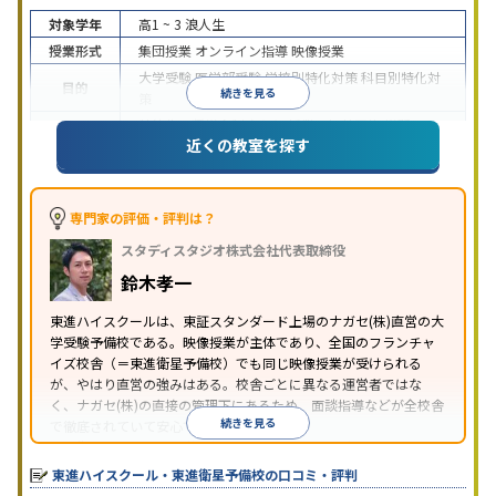
対象学年
高1 ~ 3
浪人生
授業形式
集団授業
オンライン指導
映像授業
大学受験
医学部受験
学校別特化対策
科目別特化対
目的
続きを見る
策
特待生・奨学金制度あり
授業の振替可能
学習に
近くの教室を探す
特徴
PC・タブレットを利用
1科目から受講可能
季節講
習のみの受講可
※2024年6月調査。
大学受験塾・予備校のアンケート調査方法
を参照
専門家の評価・評判は？
スタディスタジオ株式会社代表取締役
鈴木孝一
東進ハイスクールは、東証スタンダード上場のナガセ(株)直営の大
学受験予備校である。映像授業が主体であり、全国のフランチャ
イズ校舎（＝東進衛星予備校）でも同じ映像授業が受けられる
が、やはり直営の強みはある。校舎ごとに異なる運営者ではな
く、ナガセ(株)の直接の管理下にあるため、面談指導などが全校舎
続きを見る
で徹底されていて安心できる。
東進衛星予備校は、運営会社により指導方針や校舎のルールが異
なる。体験授業では、授業のみで判断するのではなく、担当者や
東進ハイスクール・東進衛星予備校の口コミ・評判
校舎雰囲気、校舎での合格実績などを確認すると良いだろう。