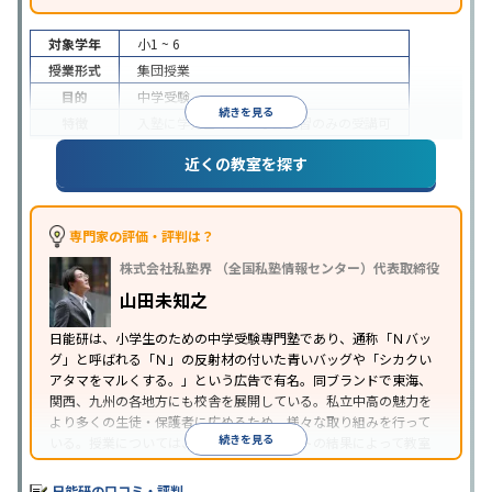
対象学年
小1 ~ 6
授業形式
集団授業
目的
中学受験
続きを見る
特徴
入塾に学力基準あり
季節講習のみの受講可
※2023年10月調査。
小学校高学年の集団塾アンケート調査方法
を参照
近くの教室を探す
専門家の評価・評判は？
株式会社私塾界 （全国私塾情報センター）代表取締役
山田未知之
日能研は、小学生のための中学受験専門塾であり、通称「Ｎバッ
グ」と呼ばれる「Ｎ」の反射材の付いた青いバッグや「シカクい
アタマをマルくする。」という広告で有名。同ブランドで東海、
関西、九州の各地方にも校舎を展開している。私立中高の魅力を
より多くの生徒・保護者に広めるため、様々な取り組みを行って
続きを見る
いる。授業については、カリキュラムテストの結果によって教室
の座席が変わるという独自のスタイルを採用している。
日能研の口コミ・評判