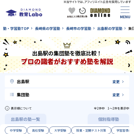
塾・学習塾TOP
長崎県の学習塾
長崎市の学習塾
出島駅の学習塾
集
出島駅の集団塾を徹底比較！
プロの識者がおすすめ塾を解説
出島駅
変更
集団塾
変更
表示順について
全2件中 1〜2件を表示中
出島駅の塾一覧
個別指導塾
中学受験
高校受験
大学受験
授業・定期テスト対策
学習習慣の