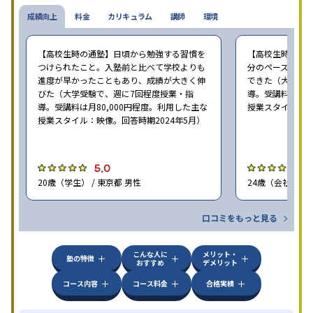
成績向上
料金
カリキュラム
講師
環境
【高校生時の通塾】日頃から勉強する習慣を
【高校生時の通
つけられたこと。入塾前と比べて学校よりも
分のペースで進
進度が早かったこともあり、成績が大きく伸
できた（大学受験
びた（大学受験で、週に7回程度授業・指
導。受講料は月8
導。受講料は月80,000円程度。利用した主な
授業スタイル：映
授業スタイル：映像。回答時期2024年5月）
5.0
5
20歳（学生） / 東京都 男性
24歳（会社員<正
口コミをもっと見る
こんな人に
メリット・
塾の特徴
おすすめ
デメリット
コース内容
コース料金
合格実績