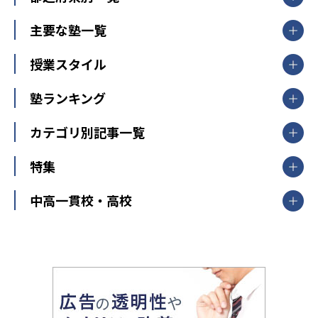
北海道・東北
主要な塾一覧
北海道
青森県
岩手県
宮城県
秋田県
【掲載塾一覧を見る】
授業スタイル
山形県
福島県
臨海セミナー
関東
個別指導
塾ランキング
東京個別指導学院
東京都
神奈川県
埼玉県
千葉県
茨城県
集団授業
個別指導塾TOMAS
栃木県
群馬県
中学受験ランキング
カテゴリ別記事一覧
オンライン指導
明光義塾
大学受験ランキング
北陸
映像授業
ナビ個別指導学院
中学受験
特集
新潟県
富山県
石川県
福井県
個別教室のトライ
高校受験
東進ハイスクール
中部
開成番長直伝！子どもの受験を成功させる方法
中高一貫校・高校
大学受験
武田塾
愛知県
静岡県
岐阜県
三重県
長野県
令和時代の失敗しない塾選び
資格取得・学び直し
山梨県
2020年代の教育
中学入試最前線
教育費・塾代
中学受験最前線
近畿
てら先生の教育業界基本メソッド
座談会
大学入試改革
大阪府
運動と遊びを考える
兵庫県
京都府
奈良県
和歌山県
教育全般
親子で極める家庭学習
滋賀県
令和の大学受験は情報戦！
大学受験塾の選び方
ママテクエグザム
情報Ⅰ、数学が苦手な人注目！最短距離の学力
中学受験に熱心な市区町村ランキング
中国