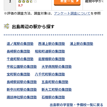
2
教室一覧
難関中学から
3.7
※評価の調査方法、調査対象は、
アンケート調査について
を参照
出島周辺の駅から探す
道ノ尾駅の集団塾
西浦上駅の集団塾
浦上駅の集団塾
長崎駅の集団塾
昭和町通駅の集団塾
千歳町駅の集団塾
岩屋橋駅の集団塾
平和公園駅の集団塾
大学病院駅の集団塾
宝町駅の集団塾
八千代町駅の集団塾
長崎駅前駅の集団塾
五島町駅の集団塾
新中川町駅の集団塾
新大工町駅の集団塾
諏訪神社駅の集団塾
石橋駅の集団塾
出島駅の学習塾・予備校一覧に戻る