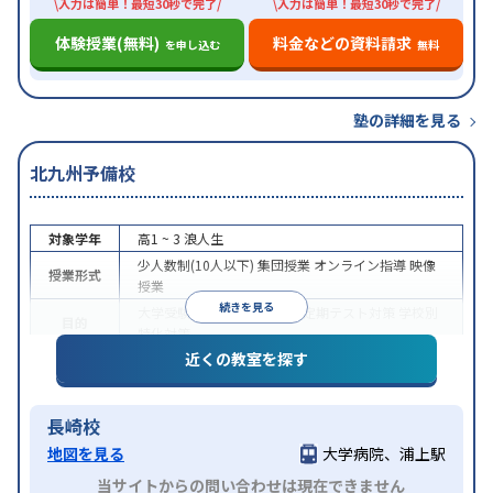
\入力は簡単！最短30秒で完了/
\入力は簡単！最短30秒で完了/
体験授業(無料)
料金などの資料請求
を申し込む
無料
塾の詳細を見る
北九州予備校
対象学年
高1 ~ 3
浪人生
少人数制(10人以下)
集団授業
オンライン指導
映像
授業形式
授業
続きを見る
大学受験
医学部受験
授業・定期テスト対策
学校別
目的
特化対策
近くの教室を探す
入塾に学力基準あり
学習にPC・タブレットを利用
特徴
オンライン対応
長崎校
地図を見る
大学病院、浦上駅
当サイトからの問い合わせは現在できません