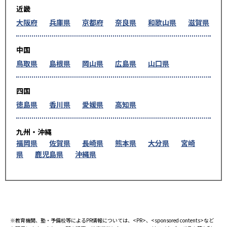
近畿
大阪府
兵庫県
京都府
奈良県
和歌山県
滋賀県
中国
鳥取県
島根県
岡山県
広島県
山口県
四国
徳島県
香川県
愛媛県
高知県
九州・沖縄
福岡県
佐賀県
長崎県
熊本県
大分県
宮崎
県
鹿児島県
沖縄県
※教育機関、塾・予備校等によるPR情報については、<PR>、<sponsored contents>など