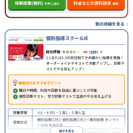
体験授業(無料)
料金などの資料請求
を申し込む
無料
塾の詳細を見る
個別指導スクールIE
※
3.8
（
48件
）
1:1または1:2の担任制できめ細かい指導を実施！
オーダーメイドテキストで点数アップし、診断テ
ストでやる気もアップ！
編集部のおすすめポイント
曜日や時間、科目や回数を自由に選ぶことが可能
個性診断テスト、学力診断テストで生徒のやる気を上げる
対象学年
小1 ~ 6
中1 ~ 3
高1 ~ 3
浪人生
個別指導(1対1)
個別指導(1対2~)
集団授業
オンライ
授業形式
ン指導
映像授業
続きを見る
中学受験
高校受験
大学受験
医学部受験
授業・定期