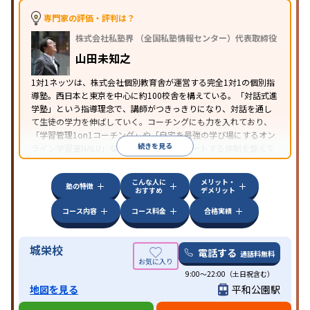
中高一貫校生に対応
授業の振替可能
学習にPC・タ
専門家の評価・評判は？
特徴
ブレットを利用
オンライン対応
1科目から受講可能
株式会社私塾界 （全国私塾情報センター）代表取締役
季節講習のみの受講可
自習室あり
山田未知之
1対1ネッツは、株式会社個別教育舎が運営する完全1対1の個別指
導塾。西日本と東京を中心に約100校舎を構えている。「対話式進
学塾」という指導理念で、講師がつきっきりになり、対話を通し
て生徒の学力を伸ばしていく。コーチングにも力を入れており、
「学習管理1on1コーチング」や「自宅を最強の学び場にするオン
続きを見る
ライン学習室NALU」など、自宅学習もサポートする体制を整えて
いる。
こんな人に
メリット・
塾の特徴
おすすめ
デメリット
コース内容
コース料金
合格実績
城栄校
電話する
通話料無料
9:00～22:00（土日祝含む）
地図を見る
平和公園駅