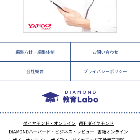
徳島県
香川県
愛媛県
高知県
小学校教師が解説！中学受験のリアル
教育ニュース最前線
九州・沖縄
教育ジャーナリストが徹底解説！ 大学受験の羅
福岡県
佐賀県
長崎県
熊本県
大分県
針盤
宮崎県
鹿児島県
沖縄県
編集方針・編集体制
お問い合わせ
会社概要
プライバシーポリシー
ダイヤモンド・オンライン
週刊ダイヤモンド
DIAMONDハーバード・ビジネス・レビュー
書籍オンライン