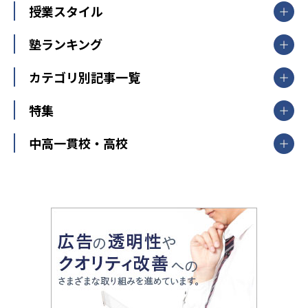
【掲載塾一覧を見る】
授業スタイル
山形県
福島県
臨海セミナー
関東
個別指導
塾ランキング
東京個別指導学院
東京都
神奈川県
埼玉県
千葉県
茨城県
集団授業
個別指導塾TOMAS
栃木県
群馬県
中学受験ランキング
カテゴリ別記事一覧
オンライン指導
明光義塾
大学受験ランキング
北陸
映像授業
ナビ個別指導学院
中学受験
特集
新潟県
富山県
石川県
福井県
個別教室のトライ
高校受験
東進ハイスクール
中部
開成番長直伝！子どもの受験を成功させる方法
中高一貫校・高校
大学受験
武田塾
愛知県
静岡県
岐阜県
三重県
長野県
令和時代の失敗しない塾選び
資格取得・学び直し
山梨県
2020年代の教育
中学入試最前線
教育費・塾代
中学受験最前線
近畿
てら先生の教育業界基本メソッド
座談会
大学入試改革
大阪府
運動と遊びを考える
兵庫県
京都府
奈良県
和歌山県
教育全般
親子で極める家庭学習
滋賀県
令和の大学受験は情報戦！
大学受験塾の選び方
ママテクエグザム
情報Ⅰ、数学が苦手な人注目！最短距離の学力
中学受験に熱心な市区町村ランキング
中国
進化する中高一貫校・高校
アップ法
小学校受験
鳥取県
島根県
岡山県
広島県
山口県
悩み多き「大学受験」相談室
家庭教師
四国
英語・英会話・英検対策