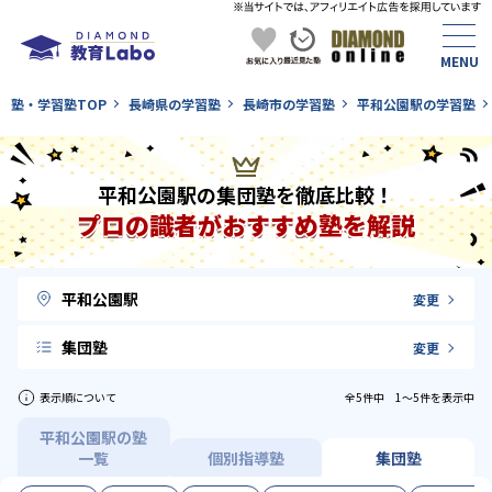
塾・学習塾TOP
長崎県の学習塾
長崎市の学習塾
平和公園駅の学習塾
平和公園駅の集団塾を徹底比較！
プロの識者がおすすめ塾を解説
平和公園駅
変更
集団塾
変更
表示順について
全5件中 1〜5件を表示中
平和公園駅の塾
一覧
個別指導塾
集団塾