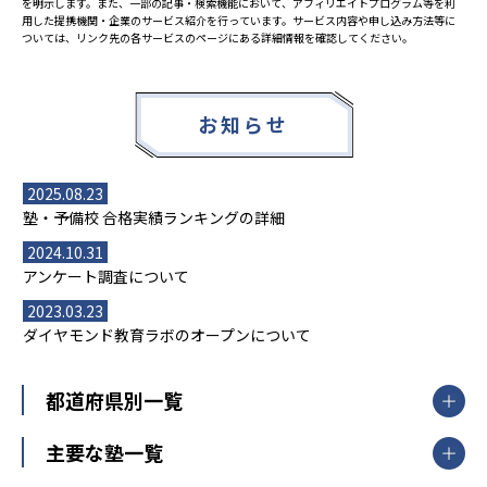
を明示します。また、一部の記事・検索機能において、アフィリエイトプログラム等を利
用した提携機関・企業のサービス紹介を行っています。サービス内容や申し込み方法等に
ついては、リンク先の各サービスのページにある詳細情報を確認してください。
お知らせ
2025.08.23
塾・予備校 合格実績ランキングの詳細
2024.10.31
アンケート調査について
2023.03.23
ダイヤモンド教育ラボのオープンについて
都道府県別一覧
北海道・東北
主要な塾一覧
北海道
青森県
岩手県
宮城県
秋田県