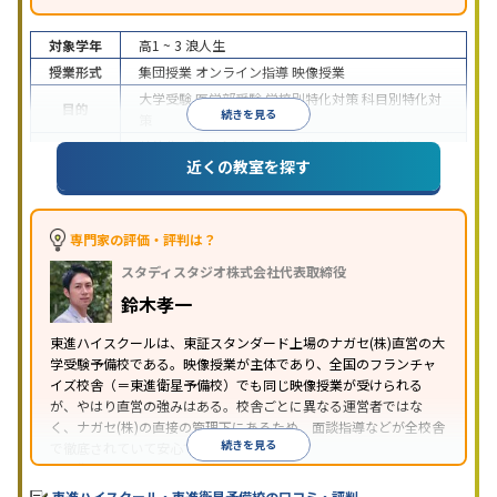
対象学年
高1 ~ 3
浪人生
授業形式
集団授業
オンライン指導
映像授業
大学受験
医学部受験
学校別特化対策
科目別特化対
目的
続きを見る
策
特待生・奨学金制度あり
授業の振替可能
学習に
近くの教室を探す
特徴
PC・タブレットを利用
1科目から受講可能
季節講
習のみの受講可
※2024年6月調査。
大学受験塾・予備校のアンケート調査方法
を参照
専門家の評価・評判は？
スタディスタジオ株式会社代表取締役
鈴木孝一
東進ハイスクールは、東証スタンダード上場のナガセ(株)直営の大
学受験予備校である。映像授業が主体であり、全国のフランチャ
イズ校舎（＝東進衛星予備校）でも同じ映像授業が受けられる
が、やはり直営の強みはある。校舎ごとに異なる運営者ではな
く、ナガセ(株)の直接の管理下にあるため、面談指導などが全校舎
続きを見る
で徹底されていて安心できる。
東進衛星予備校は、運営会社により指導方針や校舎のルールが異
なる。体験授業では、授業のみで判断するのではなく、担当者や
東進ハイスクール・東進衛星予備校の口コミ・評判