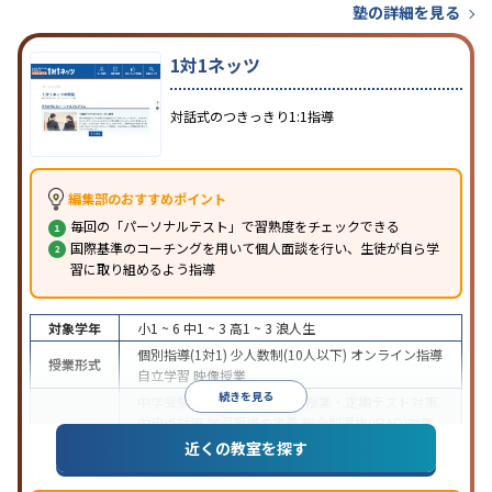
塾の詳細を見る
1対1ネッツ
対話式のつきっきり1:1指導
編集部のおすすめポイント
毎回の「パーソナルテスト」で習熟度をチェックできる
国際基準のコーチングを用いて個人面談を行い、生徒が自ら学
習に取り組めるよう指導
対象学年
小1 ~ 6
中1 ~ 3
高1 ~ 3
浪人生
個別指導(1対1)
少人数制(10人以下)
オンライン指導
授業形式
自立学習
映像授業
続きを見る
中学受験
高校受験
大学受験
授業・定期テスト対策
内申点対策
学習習慣の定着
総合型選抜(旧AO)対策
目的
推薦入試対策
学校別特化対策
国公立大対策
私大対
近くの教室を探す
策
共通テスト対策
英検(英語検定)対策
数学特化対
策
英語・英会話特化対策
その他科目別特化対策