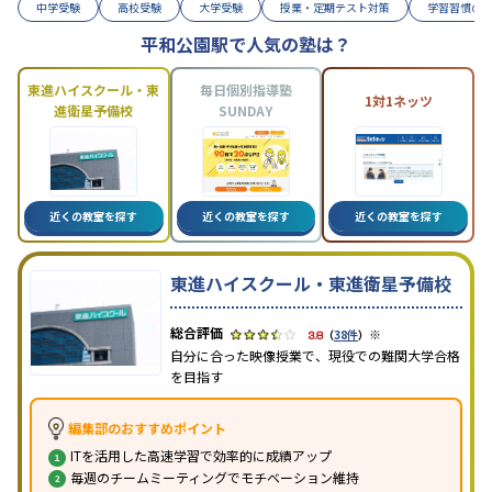
中学受験
高校受験
大学受験
授業・定期テスト対策
学習習慣の
平和公園駅で人気の塾は？
東進ハイスクール・東
毎日個別指導塾
1対1ネッツ
進衛星予備校
SUNDAY
近くの教室を探す
近くの教室を探す
近くの教室を探す
東進ハイスクール・東進衛星予備校
※
3.8
（
38件
）
自分に合った映像授業で、現役での難関大学合格
を目指す
編集部のおすすめポイント
ITを活用した高速学習で効率的に成績アップ
毎週のチームミーティングでモチベーション維持