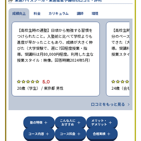
校舎雰囲気、校舎での合格実績などを確認すると良いだろう。
成績向上
料金
カリキュラム
講師
環境
【高校生時の通塾】日頃から勉強する習慣を
【高校生時の通
つけられたこと。入塾前と比べて学校よりも
分のペースで進
進度が早かったこともあり、成績が大きく伸
できた（大学受験
びた（大学受験で、週に7回程度授業・指
導。受講料は月8
導。受講料は月80,000円程度。利用した主な
授業スタイル：映
授業スタイル：映像。回答時期2024年5月）
5.0
5
20歳（学生） / 東京都 男性
24歳（会社員<正
口コミをもっと見る
こんな人に
メリット・
塾の特徴
おすすめ
デメリット
コース内容
コース料金
合格実績