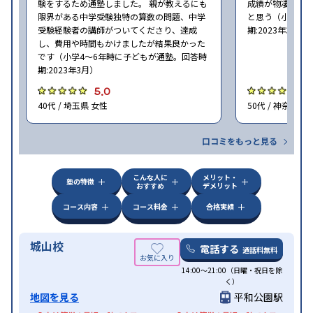
験をするため通塾しました。 親が教えるにも
成績が物凄く悪
限界がある中学受験独特の算数の問題、中学
と思う（小学6年
受験経験者の講師がついてくださり、達成
期:2023年3月）
し、費用や時間もかけましたが結果良かった
です（小学4〜6年時に子どもが通塾。回答時
期:2023年3月）
5.0
4
40代 / 埼玉県 女性
50代 / 神奈川県
口コミをもっと見る
こんな人に
メリット・
塾の特徴
おすすめ
デメリット
コース内容
コース料金
合格実績
城山校
電話する
通話料無料
14:00〜21:00（日曜・祝日を除
く）
地図を見る
平和公園駅