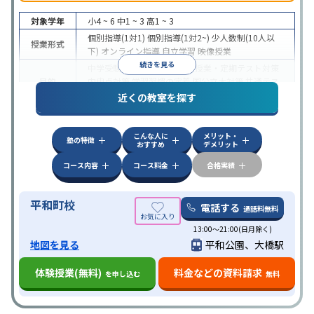
対象学年
小4 ~ 6
中1 ~ 3
高1 ~ 3
個別指導(1対1)
個別指導(1対2~)
少人数制(10人以
授業形式
下)
オンライン指導
自立学習
映像授業
続きを見る
中学受験
高校受験
大学受験
授業・定期テスト対策
目的
内申点対策
学習習慣の定着
国公立大対策
共通テス
ト対策
近くの教室を探す
特徴
授業の振替可能
1科目から受講可能
自習室あり
こんな人に
メリット・
塾の特徴
おすすめ
デメリット
コース内容
コース料金
合格実績
平和町校
電話する
通話料無料
13:00〜21:00(日月除く)
地図を見る
平和公園、大橋駅
体験授業(無料)
料金などの資料請求
を申し込む
無料