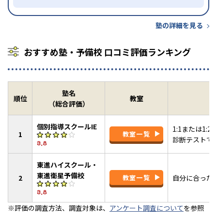
塾の詳細を見る
おすすめ塾・予備校 口コミ評価ランキング
塾名
順位
教室
（総合評価）
個別指導スクールIE
1:1または1
1
教室一覧
診断テストで
3.8
東進ハイスクール・
東進衛星予備校
2
教室一覧
自分に合った
3.8
※評価の調査方法、調査対象は、
アンケート調査について
を参照