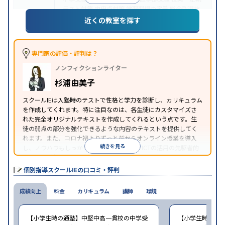
テスト対策
内申点対策
学習習慣の定着
総合型選抜
(旧AO)対策
推薦入試対策
学校別特化対策
国公立大
近くの教室を探す
目的
対策
私大対策
共通テスト対策
英検(英語検定)対策
漢検(漢字検定)対策
数学特化対策
その他科目別特化
対策
専門家の評価・評判は？
中高一貫校生に対応
オンライン対応
1科目から受講
特徴
ノンフィクションライター
可能
季節講習のみの受講可
自習室あり
※2023年3月調査。
小学校高学年の個別指導塾アンケート調査方法
を参
杉浦由美子
照
スクールIEは入塾時のテストで性格と学力を診断し、カリキュラム
を作成してくれます。特に注目なのは、各生徒にカスタマイズさ
れた完全オリジナルテキストを作成してくれるという点です。生
徒の弱点の部分を強化できるような内容のテキストを提供してく
れます。また、コロナ禍よりずっと前からオンライン授業を導入
続きを見る
し、ノウハウもしっかりとしています。AIやICTの活用の先駆者的
な個別指導塾です。
個別指導スクールIEの口コミ・評判
成績向上
料金
カリキュラム
講師
環境
【小学生時の通塾】中堅中高一貫校の中学受
【小学生時の通