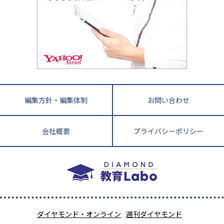
四国
英語・英会話・英検対策
徳島県
香川県
愛媛県
高知県
小学校教師が解説！中学受験のリアル
教育ニュース最前線
九州・沖縄
教育ジャーナリストが徹底解説！ 大学受験の羅
福岡県
佐賀県
長崎県
熊本県
大分県
針盤
宮崎県
鹿児島県
沖縄県
編集方針・編集体制
お問い合わせ
会社概要
プライバシーポリシー
ダイヤモンド・オンライン
週刊ダイヤモンド