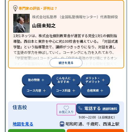
中高一貫校生に対応
授業の振替可能
学習にPC・タ
専門家の評価・評判は？
特徴
ブレットを利用
オンライン対応
1科目から受講可能
株式会社私塾界 （全国私塾情報センター）代表取締役
季節講習のみの受講可
自習室あり
山田未知之
1対1ネッツは、株式会社個別教育舎が運営する完全1対1の個別指
導塾。西日本と東京を中心に約100校舎を構えている。「対話式進
学塾」という指導理念で、講師がつきっきりになり、対話を通し
て生徒の学力を伸ばしていく。コーチングにも力を入れており、
「学習管理1on1コーチング」や「自宅を最強の学び場にするオン
続きを見る
ライン学習室NALU」など、自宅学習もサポートする体制を整えて
いる。
こんな人に
メリット・
塾の特徴
おすすめ
デメリット
コース内容
コース料金
合格実績
住吉校
電話する
通話料無料
9:00～22:00（土日祝含む）
地図を見る
昭和町通、千歳町、西浦上駅