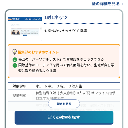
塾の詳細を見る
1対1ネッツ
対話式のつきっきり1:1指導
編集部のおすすめポイント
毎回の「パーソナルテスト」で習熟度をチェックできる
国際基準のコーチングを用いて個人面談を行い、生徒が自ら学
習に取り組めるよう指導
対象学年
小1 ~ 6
中1 ~ 3
高1 ~ 3
浪人生
個別指導(1対1)
少人数制(10人以下)
オンライン指導
授業形式
自立学習
映像授業
続きを見る
中学受験
高校受験
大学受験
授業・定期テスト対策
内申点対策
学習習慣の定着
総合型選抜(旧AO)対策
目的
推薦入試対策
学校別特化対策
国公立大対策
私大対
近くの教室を探す
策
共通テスト対策
英検(英語検定)対策
数学特化対
策
英語・英会話特化対策
その他科目別特化対策