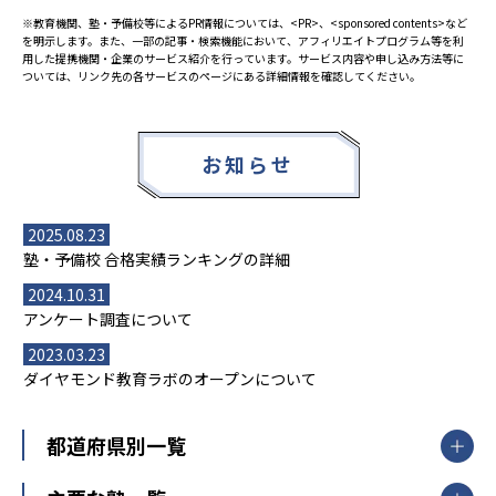
※教育機関、塾・予備校等によるPR情報については、<PR>、<sponsored contents>など
を明示します。また、一部の記事・検索機能において、アフィリエイトプログラム等を利
用した提携機関・企業のサービス紹介を行っています。サービス内容や申し込み方法等に
ついては、リンク先の各サービスのページにある詳細情報を確認してください。
お知らせ
2025.08.23
塾・予備校 合格実績ランキングの詳細
2024.10.31
アンケート調査について
2023.03.23
ダイヤモンド教育ラボのオープンについて
都道府県別一覧
北海道・東北