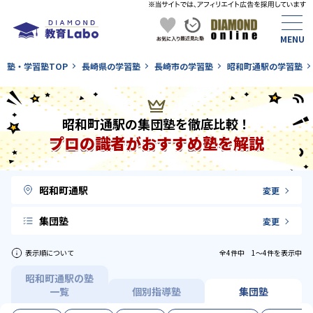
塾・学習塾TOP
長崎県の学習塾
長崎市の学習塾
昭和町通駅の学習塾
昭和町通駅の集団塾を徹底比較！
プロの識者がおすすめ塾を解説
昭和町通駅
変更
集団塾
変更
表示順について
全4件中 1〜4件を表示中
昭和町通駅の塾
一覧
個別指導塾
集団塾