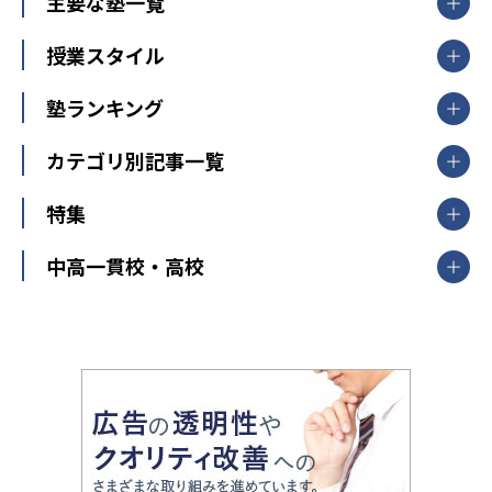
主要な塾一覧
北海道
青森県
岩手県
宮城県
秋田県
【掲載塾一覧を見る】
授業スタイル
山形県
福島県
臨海セミナー
関東
個別指導
塾ランキング
東京個別指導学院
東京都
神奈川県
埼玉県
千葉県
茨城県
集団授業
個別指導塾TOMAS
栃木県
群馬県
中学受験ランキング
カテゴリ別記事一覧
オンライン指導
明光義塾
大学受験ランキング
北陸
映像授業
ナビ個別指導学院
中学受験
特集
新潟県
富山県
石川県
福井県
個別教室のトライ
高校受験
東進ハイスクール
中部
開成番長直伝！子どもの受験を成功させる方法
中高一貫校・高校
大学受験
武田塾
愛知県
静岡県
岐阜県
三重県
長野県
令和時代の失敗しない塾選び
資格取得・学び直し
山梨県
2020年代の教育
中学入試最前線
教育費・塾代
中学受験最前線
近畿
てら先生の教育業界基本メソッド
座談会
大学入試改革
大阪府
運動と遊びを考える
兵庫県
京都府
奈良県
和歌山県
教育全般
親子で極める家庭学習
滋賀県
令和の大学受験は情報戦！
大学受験塾の選び方
ママテクエグザム
情報Ⅰ、数学が苦手な人注目！最短距離の学力
中学受験に熱心な市区町村ランキング
中国
進化する中高一貫校・高校
アップ法
小学校受験
鳥取県
島根県
岡山県
広島県
山口県
悩み多き「大学受験」相談室
家庭教師