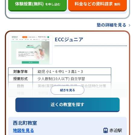
体験授業(無料)
料金などの資料請求
を申し込む
無料
塾の詳細を見る
ECCジュニア
対象学年
幼児
小1 ~ 6
中1 ~ 3
高1 ~ 3
授業形式
少人数制(10人以下)
自立学習
目的
英検(英語検定)対策
英語・英会話特化対策
続きを見る
特徴
季節講習のみの受講可
近くの教室を探す
西北町教室
地図を見る
赤迫駅