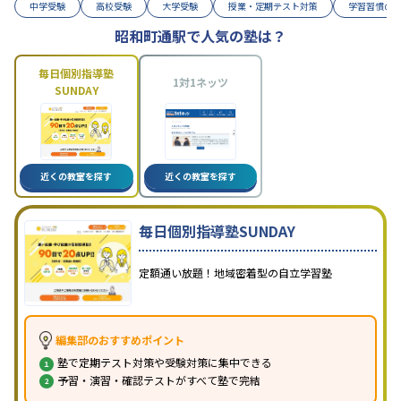
中学受験
高校受験
大学受験
授業・定期テスト対策
学習習慣の
昭和町通駅で人気の塾は？
毎日個別指導塾
1対1ネッツ
SUNDAY
近くの教室を探す
近くの教室を探す
毎日個別指導塾SUNDAY
定額通い放題！地域密着型の自立学習塾
編集部のおすすめポイント
塾で定期テスト対策や受験対策に集中できる
予習・演習・確認テストがすべて塾で完結