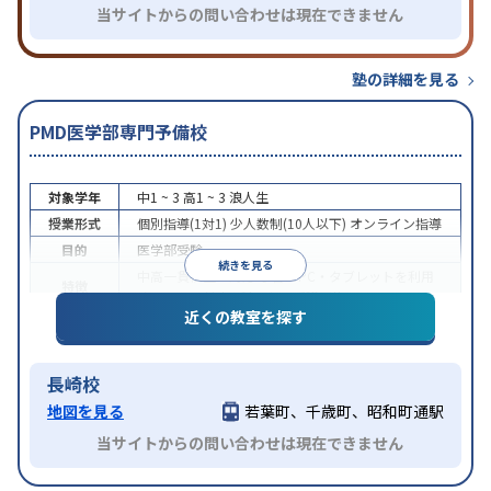
当サイトからの問い合わせは現在できません
塾の詳細を見る
PMD医学部専門予備校
対象学年
中1 ~ 3
高1 ~ 3
浪人生
授業形式
個別指導(1対1)
少人数制(10人以下)
オンライン指導
目的
医学部受験
続きを見る
中高一貫校生に対応
学習にPC・タブレットを利用
特徴
オンライン対応
1科目から受講可能
近くの教室を探す
長崎校
地図を見る
若葉町、千歳町、昭和町通駅
当サイトからの問い合わせは現在できません