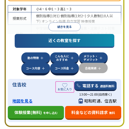
対象学年
小4 ~ 6
中1 ~ 3
高1 ~ 3
個別指導(1対1)
個別指導(1対2~)
少人数制(10人以
授業形式
下)
オンライン指導
自立学習
映像授業
続きを見る
中学受験
高校受験
大学受験
授業・定期テスト対策
目的
内申点対策
学習習慣の定着
国公立大対策
共通テス
ト対策
近くの教室を探す
特徴
授業の振替可能
1科目から受講可能
自習室あり
こんな人に
メリット・
塾の特徴
おすすめ
デメリット
コース内容
コース料金
合格実績
住吉校
電話する
通話料無料
13:00〜21:00(日月除く)
地図を見る
昭和町通、住吉駅
体験授業(無料)
料金などの資料請求
を申し込む
無料