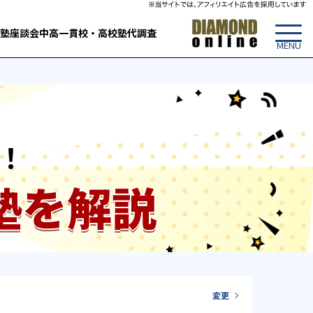
塾
座談会
中高一貫校・高校
塾代調査
！
塾を解説
変更