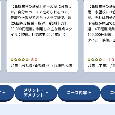
【高校生時の通塾】第一志望に合格し
【高校生時の通
た。自分のペースで進められるので、
第一志望校には
先取り学習ができた（大学受験で、週
だ、それは自分
に6回程度授業・指導。受講料は月
予備校が原因で
80,000円程度。利用した主な授業スタ
週に4回程度授
イル：映像。回答時期2024年5月）
100,000円程
タイル：映像。回
5.0
4.0
24歳（会社員<正社員>） / 兵庫県 女性
21歳（学生） / 
に
メリット・
コース内容
コ
デメリット