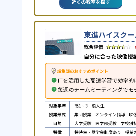
近くの教室を探す
東進ハイスクー
自分に合った映像授
編集部のおすすめポイント
ITを活用した高速学習で効率的
毎週のチームミーティングでモ
対象学年
高1 ~ 3
浪人生
授業形式
集団授業
オンライン指導
映
目的
大学受験
医学部受験
学校別
特徴
特待生・奨学金制度あり
授業