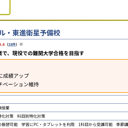
ル・東進衛星予備校
※
3.8
（
38件
）
業で、現役での難関大学合格を目指す
に成績アップ
チベーション維持
像授業
特化対策
科目別特化対策
の振替可能
学習にPC・タブレットを利用
1科目から受講可能
季節