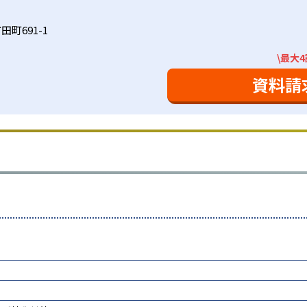
町691-1
\最大
資料請