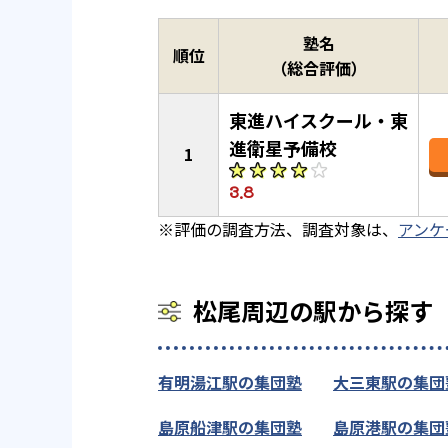
塾名
順位
（総合評価）
東進ハイスクール・東
進衛星予備校
1
3.8
※評価の調査方法、調査対象は、
アンケ
松尾周辺の駅から探す
有明湯江駅の集団塾
大三東駅の集団
島原船津駅の集団塾
島原港駅の集団