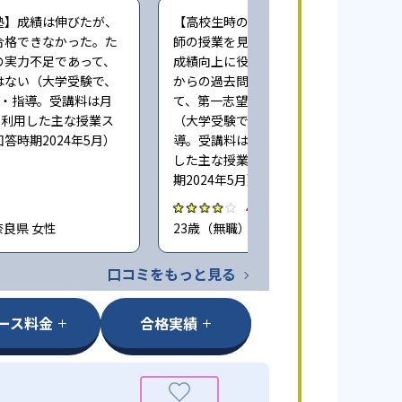
塾】成績は伸びたが、
【高校生時の通塾】映像授業で一流講
合格できなかった。た
師の授業を見続けることができた点は
の実力不足であって、
成績向上に役立った。また、早い時期
はない（大学受験で、
からの過去問演習による指導も相まっ
業・指導。受講料は月
て、第一志望に合格することができた
度。利用した主な授業ス
（大学受験で、週に5回程度授業・指
答時期2024年5月）
導。受講料は月100,000円程度。利用
した主な授業スタイル：映像。回答時
期2024年5月）
4.0
奈良県 女性
23歳（無職） / 神奈川県 男性
口コミをもっと見る
ース料金
合格実績