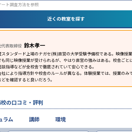
ケート調査方法
を参照
近くの教室を探す
鈴木孝一
社代表取締役
証スタンダード上場のナガセ(株)直営の大学受験予備校である。映像授
でも同じ映像授業が受けられるが、やはり直営の強みはある。校舎ごとに
面談指導などが全校舎で徹底されていて安心できる。
会社により指導方針や校舎のルールが異なる。体験授業では、授業のみ
などを確認すると良いだろう。
備校の口コミ・評判
ュラム
講師
環境