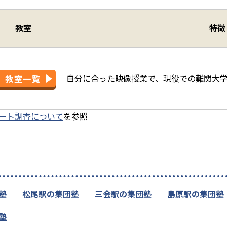
教室
特徴
自分に合った映像授業で、現役での難関大
教室一覧
ート調査について
を参照
塾
松尾駅の集団塾
三会駅の集団塾
島原駅の集団塾
塾