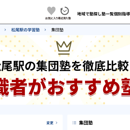
地域で塾探し
塾一覧
個別指導
松尾駅の学習塾
集団塾
松尾駅の集団塾を徹底比較
識者がおすすめ
集団塾
変更