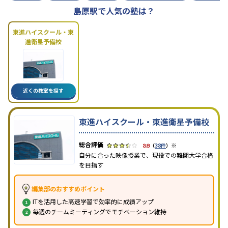
島原駅で人気の塾は？
東進ハイスクール・東
進衛星予備校
近くの教室を探す
東進ハイスクール・東進衛星予備校
※
3.8
（
38件
）
自分に合った映像授業で、現役での難関大学合格
を目指す
編集部のおすすめポイント
ITを活用した高速学習で効率的に成績アップ
毎週のチームミーティングでモチベーション維持