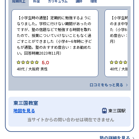
成績向上
料金
カリキュラム
講師
環境
【小学生時の通塾】定期的に勉強するように
【小学生時の通
なりました。学校に行けない期間があったの
のまま中学でも
ですが、塾の宿題などで勉強する時間を取れ
た（小学6年時に
たので、授業についていけないこともなく過
め度合い：まあ勧
ごすことができました（小学4〜6年時に子ど
月）
もが通塾。塾のおすすめ度合い：まあ勧めた
い。回答時期2023年11月）
5.0
5
40代 / 大阪府 男性
40代 / 大阪府 女
口コミをもっと見る
東三国教室
地図を見る
東三国駅
当サイトからの問い合わせは現在できません
塾の詳細を見る