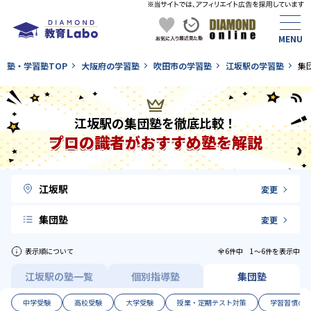
塾・学習塾TOP
大阪府の学習塾
吹田市の学習塾
江坂駅の学習塾
集
江坂駅の集団塾を徹底比較！
プロの識者がおすすめ塾を解説
江坂駅
変更
集団塾
変更
表示順について
全6件中 1〜6件を表示中
江坂駅の塾一覧
個別指導塾
集団塾
中学受験
高校受験
大学受験
授業・定期テスト対策
学習習慣の