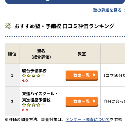
塾の詳細を見る
おすすめ塾・予備校 口コミ評価ランキング
塾名
順位
教室
（総合評価）
駿台予備学校
1
教室一覧
1コマ50分
4.0
東進ハイスクール・
東進衛星予備校
2
教室一覧
自分に合った
3.8
※評価の調査方法、調査対象は、
アンケート調査について
を参照