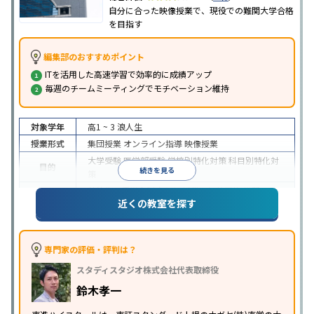
自分に合った映像授業で、現役での難関大学合格
を目指す
編集部のおすすめポイント
ITを活用した高速学習で効率的に成績アップ
毎週のチームミーティングでモチベーション維持
対象学年
高1 ~ 3
浪人生
授業形式
集団授業
オンライン指導
映像授業
大学受験
医学部受験
学校別特化対策
科目別特化対
目的
続きを見る
策
特待生・奨学金制度あり
授業の振替可能
学習に
近くの教室を探す
特徴
PC・タブレットを利用
1科目から受講可能
季節講
習のみの受講可
※2024年6月調査。
大学受験塾・予備校のアンケート調査方法
を参照
専門家の評価・評判は？
スタディスタジオ株式会社代表取締役
鈴木孝一