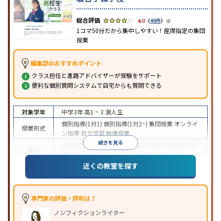
※
4.0
（
40件
）
1コマ50分だから集中しやすい！座席指定の集団
授業
編集部のおすすめポイント
クラス担任と進路アドバイザーが受験をサポート
便利な個別質問システムで自宅からも質問できる
対象学年
中学3年
高1 ~ 3
浪人生
個別指導(1対1)
個別指導(1対2~)
集団授業
オンライ
授業形式
ン指導
自立学習
映像授業
続きを見る
大学受験
医学部受験
学校別特化対策
科目別特化対
目的
策
近くの教室を探す
特待生・奨学金制度あり
授業の振替可能
学習に
特徴
PC・タブレットを利用
オンライン対応
1科目から
受講可能
季節講習のみの受講可
※2024年6月調査。
大学受験塾・予備校のアンケート調査方法
を参照
専門家の評価・評判は？
ノンフィクションライター