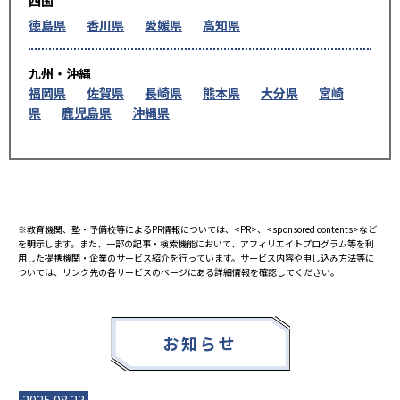
四国
徳島県
香川県
愛媛県
高知県
九州・沖縄
福岡県
佐賀県
長崎県
熊本県
大分県
宮崎
県
鹿児島県
沖縄県
※教育機関、塾・予備校等によるPR情報については、<PR>、<sponsored contents>など
を明示します。また、一部の記事・検索機能において、アフィリエイトプログラム等を利
用した提携機関・企業のサービス紹介を行っています。サービス内容や申し込み方法等に
ついては、リンク先の各サービスのページにある詳細情報を確認してください。
お知らせ
2025.08.23