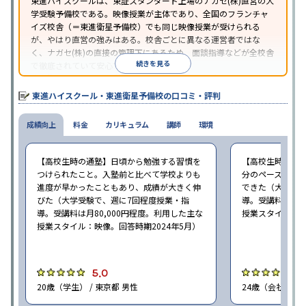
東進ハイスクールは、東証スタンダード上場のナガセ(株)直営の大
学受験予備校である。映像授業が主体であり、全国のフランチャ
イズ校舎（＝東進衛星予備校）でも同じ映像授業が受けられる
が、やはり直営の強みはある。校舎ごとに異なる運営者ではな
く、ナガセ(株)の直接の管理下にあるため、面談指導などが全校舎
続きを見る
で徹底されていて安心できる。
東進衛星予備校は、運営会社により指導方針や校舎のルールが異
なる。体験授業では、授業のみで判断するのではなく、担当者や
東進ハイスクール・東進衛星予備校の口コミ・評判
校舎雰囲気、校舎での合格実績などを確認すると良いだろう。
成績向上
料金
カリキュラム
講師
環境
【高校生時の通塾】日頃から勉強する習慣を
【高校生時の通
つけられたこと。入塾前と比べて学校よりも
分のペースで進
進度が早かったこともあり、成績が大きく伸
できた（大学受験
びた（大学受験で、週に7回程度授業・指
導。受講料は月8
導。受講料は月80,000円程度。利用した主な
授業スタイル：映
授業スタイル：映像。回答時期2024年5月）
5.0
5
20歳（学生） / 東京都 男性
24歳（会社員<正