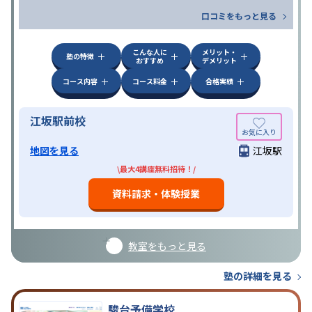
口コミをもっと見る
こんな人に
メリット・
塾の特徴
おすすめ
デメリット
コース内容
コース料金
合格実績
江坂駅前校
地図を見る
江坂駅
\最大4講座無料招待！/
資料請求・体験授業
教室をもっと見る
塾の詳細を見る
駿台予備学校