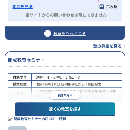
地図を見る
江坂駅
当サイトからの問い合わせは現在できません
教室をもっと見る
塾の詳細を見る
開成教育セミナー
対象学年
幼児
小1 ~ 6
中1 ~ 3
高1 ~ 3
授業形式
個別指導(1対1)
個別指導(1対2~)
集団授業
小学校受験
中学受験
高校受験
大学受験
授業・定期
目的
続きを見る
テスト対策
学習習慣の定着
科目別特化対策
特徴
授業の振替可能
1科目から受講可能
近くの教室を探す
※2023年10月調査。
小学校高学年の集団塾アンケート調査方法
を参照
開成教育セミナーの口コミ・評判