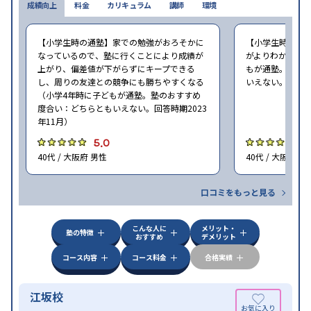
成績向上
料金
カリキュラム
講師
環境
※2023年10月調査。
小学校高学年の集団塾アンケート調査方法
を参照
【小学生時の通塾】家での勉強がおろそかに
【小学生時の通
なっているので、塾に行くことにより成績が
がよりわかるよう
上がり、偏差値が下がらずにキープできる
もが通塾。塾の
し、周りの友達との競争にも勝ちやすくなる
いえない。回答時期
（小学4年時に子どもが通塾。塾のおすすめ
度合い：どちらともいえない。回答時期2023
年11月）
5.0
4
40代 / 大阪府 男性
40代 / 大阪府 男
口コミをもっと見る
こんな人に
メリット・
塾の特徴
おすすめ
デメリット
コース内容
コース料金
合格実績
江坂校