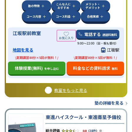
こんな人に
メリット・
塾の特徴
おすすめ
デメリット
コース内容
コース料金
合格実績
江坂駅前教室
電話する
通話料無料
9:00～22:00（日・祝も受付）
地図を見る
江坂駅
\夏期講習80分×5回が無料！/
\夏期講習80分×5回が無料！/
体験授業(無料)
料金などの資料請求
を申し込む
無料
教室をもっと見る
塾の詳細を見る
東進ハイスクール・東進衛星予備校
※
3.8
（
38件
）