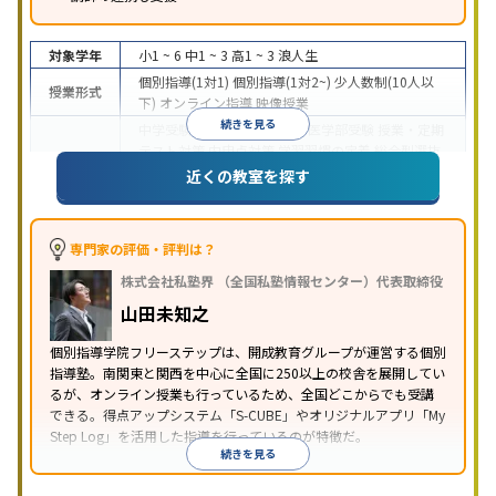
対象学年
小1 ~ 6
中1 ~ 3
高1 ~ 3
浪人生
個別指導(1対1)
個別指導(1対2~)
少人数制(10人以
授業形式
下)
オンライン指導
映像授業
続きを見る
中学受験
高校受験
大学受験
医学部受験
授業・定期
テスト対策
内申点対策
学習習慣の定着
総合型選抜
(旧AO)対策
推薦入試対策
学校別特化対策
国公立大
近くの教室を探す
目的
対策
私大対策
共通テスト対策
英検(英語検定)対策
漢検(漢字検定)対策
数学特化対策
英語・英会話特化
対策
その他科目別特化対策
専門家の評価・評判は？
中高一貫校生に対応
特待生・奨学金制度あり
成績
株式会社私塾界 （全国私塾情報センター）代表取締役
保証制度あり
授業の振替可能
学習にPC・タブレッ
特徴
トを利用
オンライン対応
1科目から受講可能
季節
山田未知之
講習のみの受講可
自習室あり
個別指導学院フリーステップは、開成教育グループが運営する個別
指導塾。南関東と関西を中心に全国に250以上の校舎を展開してい
るが、オンライン授業も行っているため、全国どこからでも受講
できる。得点アップシステム「S-CUBE」やオリジナルアプリ「My
Step Log」を活用した指導を行っているのが特徴だ。
続きを見る