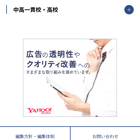
高校受験
東進ハイスクール
中部
開成番長直伝！子どもの受験を成功させる方法
中高一貫校・高校
大学受験
武田塾
愛知県
静岡県
岐阜県
三重県
長野県
令和時代の失敗しない塾選び
資格取得・学び直し
山梨県
2020年代の教育
中学入試最前線
教育費・塾代
中学受験最前線
近畿
てら先生の教育業界基本メソッド
座談会
大学入試改革
大阪府
運動と遊びを考える
兵庫県
京都府
奈良県
和歌山県
教育全般
親子で極める家庭学習
滋賀県
令和の大学受験は情報戦！
大学受験塾の選び方
ママテクエグザム
情報Ⅰ、数学が苦手な人注目！最短距離の学力
中学受験に熱心な市区町村ランキング
中国
進化する中高一貫校・高校
アップ法
小学校受験
鳥取県
島根県
岡山県
広島県
山口県
悩み多き「大学受験」相談室
家庭教師
四国
英語・英会話・英検対策
徳島県
香川県
愛媛県
高知県
小学校教師が解説！中学受験のリアル
教育ニュース最前線
九州・沖縄
教育ジャーナリストが徹底解説！ 大学受験の羅
福岡県
佐賀県
長崎県
熊本県
大分県
針盤
宮崎県
鹿児島県
沖縄県
編集方針・編集体制
お問い合わせ