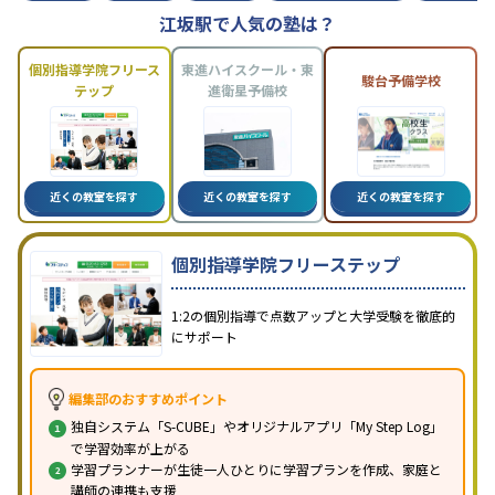
江坂駅で人気の塾は？
個別指導学院フリース
東進ハイスクール・東
駿台予備学校
テップ
進衛星予備校
近くの教室を探す
近くの教室を探す
近くの教室を探す
個別指導学院フリーステップ
1:2の個別指導で点数アップと大学受験を徹底的
にサポート
編集部のおすすめポイント
独自システム「S-CUBE」やオリジナルアプリ「My Step Log」
で学習効率が上がる
学習プランナーが生徒一人ひとりに学習プランを作成、家庭と
講師の連携も支援