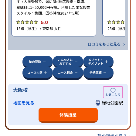
す（大学受験で、週に3回程度授業・指導。
受講料は月50,000円程度。利用した主な授業
スタイル：集団。回答時期2024年5月）
5.0
4
18歳（学生） / 東京都 女性
23歳（学生） /
口コミをもっと見る
こんな人に
メリット・
塾の特徴
おすすめ
デメリット
コース内容
コース料金
合格実績
大阪校
地図を見る
緑地公園駅
体験授業