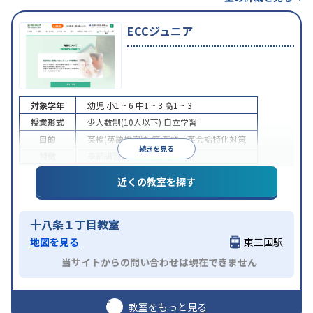
ECCジュニア
対象学年
幼児
小1 ~ 6
中1 ~ 3
高1 ~ 3
授業形式
少人数制(10人以下)
自立学習
目的
英検(英語検定)対策
英語・英会話特化対策
続きを見る
特徴
季節講習のみの受講可
近くの教室を探す
十八条１丁目教室
地図を見る
東三国駅
当サイトからの問い合わせは現在できません
教室をもっと見る