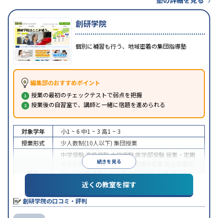
塾の詳細を見る
創研学院
個別に補習も行う、地域密着の集団指導塾
編集部のおすすめポイント
授業の最初のチェックテストで弱点を把握
授業後の自習室で、講師と一緒に宿題を進められる
対象学年
小1 ~ 6
中1 ~ 3
高1 ~ 3
授業形式
少人数制(10人以下)
集団授業
中学受験
高校受験
大学受験
医学部受験
授業・定期
続きを見る
テスト対策
内申点対策
学習習慣の定着
総合型選抜
目的
(旧AO)対策
推薦入試対策
学校別特化対策
国公立大
対策
私大対策
共通テスト対策
英検(英語検定)対策
近くの教室を探す
漢検(漢字検定)対策
英語・英会話特化対策
創研学院の口コミ・評判
中高一貫校生に対応
1科目から受講可能
季節講習の
特徴
みの受講可
自習室あり