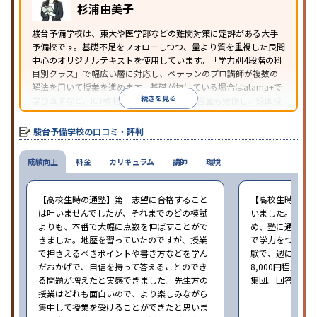
杉浦由美子
駿台予備学校は、東大や医学部などの難関対策に定評がある大手
予備校です。基礎不足をフォローしつつ、量より質を重視した良問
中心のオリジナルテキストを使用しています。「学力別4段階の科
目別クラス」で幅広い層に対応し、ベテランのプロ講師が複数の
解法を用いて授業を進めます。基礎が抜けている場合はatama+で
続きを見る
学び直すなど、ICT教材・アプリを活用。自習室も完備し、録画授
業の視聴による欠席フォローや、データに基づく進路アドバイス
を行っています。
駿台予備学校の口コミ・評判
成績向上
料金
カリキュラム
講師
環境
【高校生時の通塾】第一志望に合格すること
【高校生時の通
は叶いませんでしたが、それまでのどの模試
いました。高校
よりも、本番で大幅に点数を伸ばすことがで
め、塾に通うこ
きました。地歴を習っていたのですが、授業
で学力をつけら
で押さえるべきポイントや書き方などを学ん
験で、週に1回程
だおかげで、自信を持って答えることのでき
8,000円程度
る問題が増えたと実感できました。先生方の
集団。回答時期20
授業はどれも面白いので、より楽しみながら
集中して授業を受けることができたと思いま