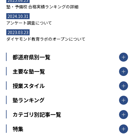
塾・予備校 合格実績ランキングの詳細
2024.10.31
アンケート調査について
2023.03.23
ダイヤモンド教育ラボのオープンについて
都道府県別一覧
北海道・東北
主要な塾一覧
北海道
青森県
岩手県
宮城県
秋田県
【掲載塾一覧を見る】
授業スタイル
山形県
福島県
臨海セミナー
関東
個別指導
塾ランキング
東京個別指導学院
東京都
神奈川県
埼玉県
千葉県
茨城県
集団授業
個別指導塾TOMAS
栃木県
群馬県
中学受験ランキング
カテゴリ別記事一覧
オンライン指導
明光義塾
大学受験ランキング
北陸
映像授業
ナビ個別指導学院
中学受験
特集
新潟県
富山県
石川県
福井県
個別教室のトライ