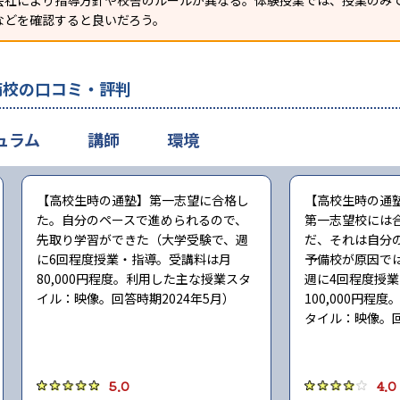
会社により指導方針や校舎のルールが異なる。体験授業では、授業のみ
などを確認すると良いだろう。
備校の口コミ・評判
ュラム
講師
環境
【高校生時の通塾】第一志望に合格し
【高校生時の通
た。自分のペースで進められるので、
第一志望校には
先取り学習ができた（大学受験で、週
だ、それは自分
に6回程度授業・指導。受講料は月
予備校が原因で
80,000円程度。利用した主な授業スタ
週に4回程度授
イル：映像。回答時期2024年5月）
100,000円程
タイル：映像。回
5.0
4.0