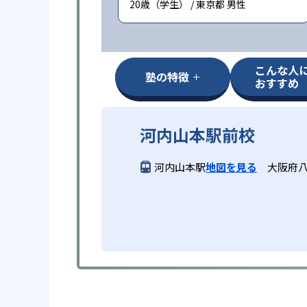
20歳（学生） / 東京都 男性
こんな人
塾の特徴
おすすめ
河内山本駅前校
河内山本駅
地図を見る
大阪府八