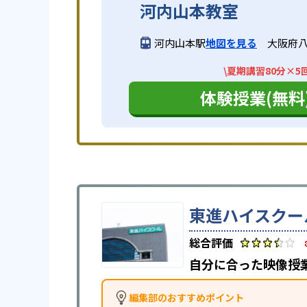
河内山本教室
河内山本駅
地図を見る
大阪府八
\夏期講習80分×5
体験授業(無料
東進ハイスクー
自分に合った映像授
編集部のおすすめポイント