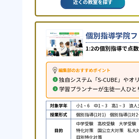
近くの教室を探す
個別指導学院フ
1:2の個別指導で点
編集部のおすすめポイント
独自システム「S-CUBE」やオリ
学習プランナーが生徒一人ひと
対象学年
小1 ~ 6
中1 ~ 3
高1 ~ 3
浪人
授業形式
個別指導(1対1)
個別指導(1対2~
中学受験
高校受験
大学受験
目的
特化対策
国公立大対策
私大
目別特化対策