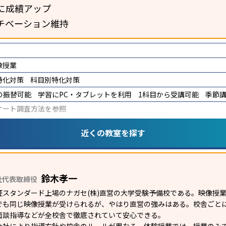
に成績アップ
チベーション維持
像授業
特化対策
科目別特化対策
の振替可能
学習にPC・タブレットを利用
1科目から受講可能
季節
ケート調査方法
を参照
近くの教室を探す
鈴木孝一
社代表取締役
証スタンダード上場のナガセ(株)直営の大学受験予備校である。映像授
でも同じ映像授業が受けられるが、やはり直営の強みはある。校舎ごとに
面談指導などが全校舎で徹底されていて安心できる。