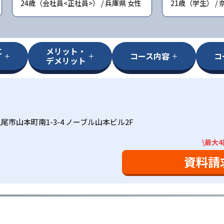
24歳（会社員<正社員>） / 兵庫県 女性
21歳（学生） / 
に
メリット・
コース内容
コ
デメリット
尾市山本町南1-3-4 ノーブル山本ビル2F
\最大
資料請