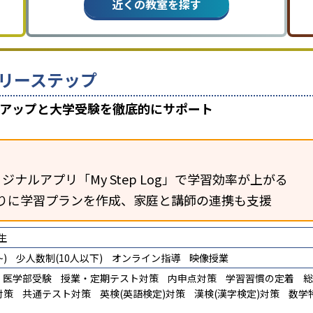
近くの教室を探す
リーステップ
数アップと大学受験を徹底的にサポート
ジナルアプリ「My Step Log」で学習効率が上がる
りに学習プランを作成、家庭と講師の連携も支援
生
)
少人数制(10人以下)
オンライン指導
映像授業
医学部受験
授業・定期テスト対策
内申点対策
学習習慣の定着
総
対策
共通テスト対策
英検(英語検定)対策
漢検(漢字検定)対策
数学