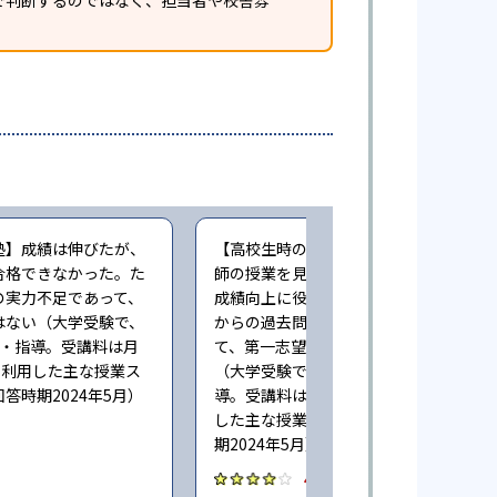
で判断するのではなく、担当者や校舎雰
塾】成績は伸びたが、
【高校生時の通塾】映像授業で一流講
合格できなかった。た
師の授業を見続けることができた点は
の実力不足であって、
成績向上に役立った。また、早い時期
はない（大学受験で、
からの過去問演習による指導も相まっ
業・指導。受講料は月
て、第一志望に合格することができた
度。利用した主な授業ス
（大学受験で、週に5回程度授業・指
答時期2024年5月）
導。受講料は月100,000円程度。利用
した主な授業スタイル：映像。回答時
期2024年5月）
4.0