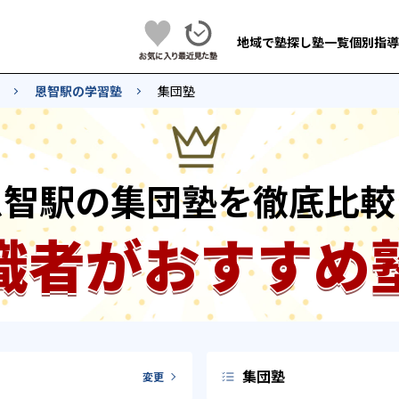
地域で塾探し
塾一覧
個別指導
恩智駅の学習塾
集団塾
恩智駅の集団塾を徹底比較
識者がおすすめ
集団塾
変更