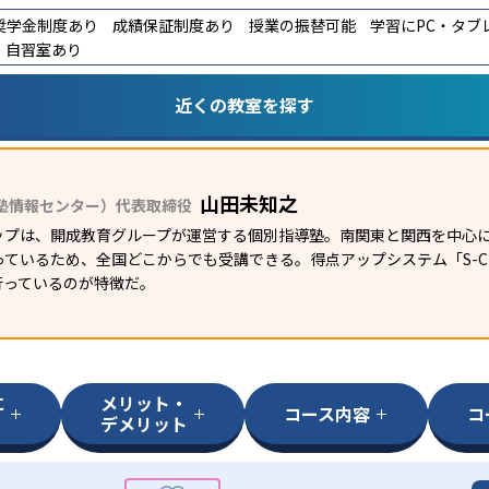
奨学金制度あり
成績保証制度あり
授業の振替可能
学習にPC・タブ
自習室あり
近くの教室を探す
山田未知之
塾情報センター）代表取締役
ップは、開成教育グループが運営する個別指導塾。南関東と関西を中心に
ているため、全国どこからでも受講できる。得点アップシステム「S-CUB
行っているのが特徴だ。
に
メリット・
コース内容
コ
デメリット