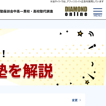
塾
座談会
中高一貫校・高校
塾代調査
！
塾を解説
変更