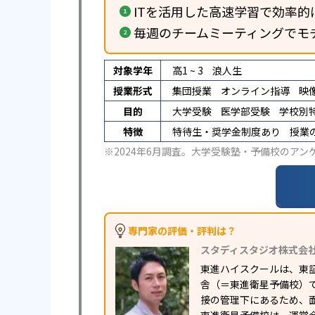
ITを活用した高速学習で効率的
毎週のチームミーティングでモ
対象学年
高1 ~ 3
浪人生
授業形式
集団授業
オンライン指導
映
目的
大学受験
医学部受験
学校別
特徴
特待生・奨学金制度あり
授業
※2024年6月調査。
大学受験塾・予備校のアン
専門家の評価・評判は？
スタディスタジオ株式会
東進ハイスクールは、東
舎（＝東進衛星予備校）
接の管理下にあるため、