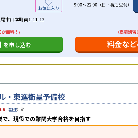
9:00～22:00（日・祝も受付）
尾市山本町南1-11-12
回が無料！/
\夏期講習
)
料金など
を申し込む
ル・東進衛星予備校
※
3.8
（
38件
）
業で、現役での難関大学合格を目指す