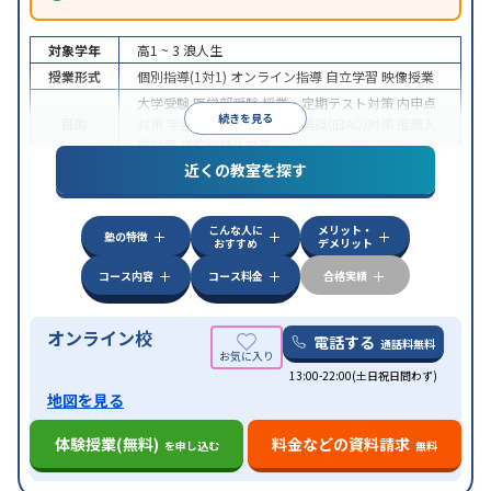
対象学年
高1 ~ 3
浪人生
授業形式
個別指導(1対1)
オンライン指導
自立学習
映像授業
大学受験
医学部受験
授業・定期テスト対策
内申点
続きを見る
目的
対策
学習習慣の定着
総合型選抜(旧AO)対策
推薦入
試対策
学校別特化対策
近くの教室を探す
中高一貫校生に対応
授業の振替可能
不登校生に対
特徴
応
学習にPC・タブレットを利用
オンライン対応
1
科目から受講可能
こんな人に
メリット・
塾の特徴
おすすめ
デメリット
コース内容
コース料金
合格実績
オンライン校
電話する
通話料無料
13:00-22:00(土日祝日問わず)
地図を見る
体験授業(無料)
料金などの資料請求
を申し込む
無料