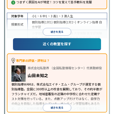
つまずく原因をAIが特定！コツを覚えて苦手教科を克服
対象学年
小1 ~ 6
中1 ~ 3
高1 ~ 3
浪人生
個別指導(1対1)
個別指導(1対2~)
オンライン指導
自
授業形式
立学習
続きを見る
小学校受験
中学受験
高校受験
大学受験
医学部受験
授業・定期テスト対策
内申点対策
学習習慣の定着
目的
総合型選抜(旧AO)対策
推薦入試対策
学校別特化対
近くの教室を探す
策
英検(英語検定)対策
漢検(漢字検定)対策
数学特化
対策
英語・英会話特化対策
その他科目別特化対策
中高一貫校生に対応
授業の振替可能
オンライン対
専門家の評価・評判は？
特徴
応
1科目から受講可能
季節講習のみの受講可
株式会社私塾界 （全国私塾情報センター）代表取締役
※2023年3月調査。
小学校高学年の個別指導塾アンケート調査方法
を参
山田未知之
照
個別指導WAMは、株式会社エイチ・エム・グループが運営する個
別指導塾。全国に300校以上の校舎を展開しており、その約半数が
フランチャイズだ。地域密着型の近隣の中学校に合わせた定期テ
スト対策を行っている。また、点数アップだけではなく、自学力
の向上を目指した指導をしている。オンライン学習指導もあるた
続きを見る
め、近くにWAMの教室がなくても、オンラインで指導を受けるこ
とができる。