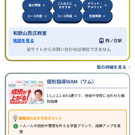
こんな人に
メリット・
塾の特徴
おすすめ
デメリット
コース内容
コース料金
合格実績
和歌山西庄教室
地図を見る
西ノ庄駅
当サイトからの問い合わせは現在できません
塾の詳細を見る
個別指導WAM（ワム）
1:1,1:2,1:4の3通りで、地域や学校に合わせた個
別指導
編集部のおすすめポイント
一人一人の目的や理想を叶える学習プランで、成績アップを実
現