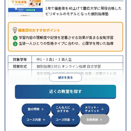
1年で偏差値を40上げて慶応大学に現役合格した
ビリギャルのモデルとなった個別指導塾
編集部のおすすめポイント
学習内容の理解度や記憶を定着させる効果が高まる反転学習
生徒一人ひとりの性格タイプに合わせ、心理学を用いた指導
対象学年
中1 ~ 3
高1 ~ 3
浪人生
授業形式
個別指導(1対1)
オンライン指導
自立学習
高校受験
大学受験
医学部受験
授業・定期テスト対
続きを見る
策
内申点対策
学習習慣の定着
総合型選抜(旧AO)対
策
推薦入試対策
学校別特化対策
国公立大対策
私大
目的
対策
共通テスト対策
英検(英語検定)対策
漢検(漢字
近くの教室を探す
検定)対策
数学特化対策
英語・英会話特化対策
その
他科目別特化対策
こんな人に
メリット・
中高一貫校生に対応
授業の振替可能
不登校生に対
塾の特徴
おすすめ
デメリット
応
学習にPC・タブレットを利用
オンライン対応
1
特徴
科目から受講可能
季節講習のみの受講可
発達障害
コース内容
コース料金
合格実績
の子どもに対応