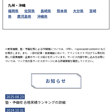
九州・沖縄
福岡県
佐賀県
長崎県
熊本県
大分県
宮崎
県
鹿児島県
沖縄県
※教育機関、塾・予備校等によるPR情報については、<PR>、<sponsored contents>など
を明示します。また、一部の記事・検索機能において、アフィリエイトプログラム等を利
用した提携機関・企業のサービス紹介を行っています。サービス内容や申し込み方法等に
ついては、リンク先の各サービスのページにある詳細情報を確認してください。
お知らせ
2025.08.23
塾・予備校 合格実績ランキングの詳細
2024.10.31