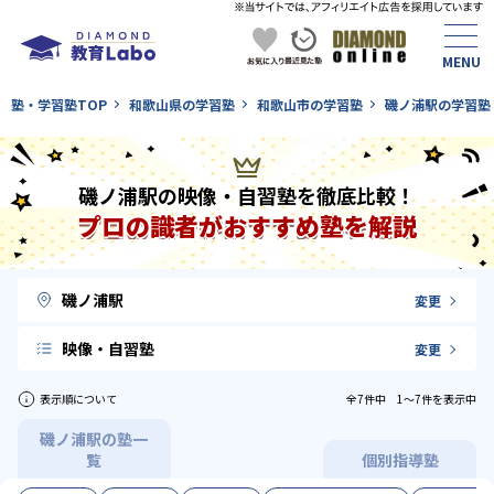
塾・学習塾TOP
和歌山県の学習塾
和歌山市の学習塾
磯ノ浦駅の学習塾
磯ノ浦駅の映像・自習塾を徹底比較！
プロの識者がおすすめ塾を解説
磯ノ浦駅
変更
映像・自習塾
変更
表示順について
全7件中 1〜7件を表示中
磯ノ浦駅の塾一
覧
個別指導塾