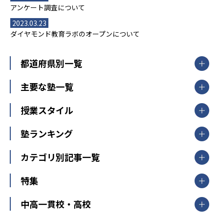
アンケート調査について
2023.03.23
ダイヤモンド教育ラボのオープンについて
都道府県別一覧
北海道・東北
主要な塾一覧
北海道
青森県
岩手県
宮城県
秋田県
【掲載塾一覧を見る】
授業スタイル
山形県
福島県
臨海セミナー
関東
個別指導
塾ランキング
東京個別指導学院
東京都
神奈川県
埼玉県
千葉県
茨城県
集団授業
個別指導塾TOMAS
栃木県
群馬県
中学受験ランキング
カテゴリ別記事一覧
オンライン指導
明光義塾
大学受験ランキング
北陸
映像授業
ナビ個別指導学院
中学受験
特集
新潟県
富山県
石川県
福井県
個別教室のトライ
高校受験
東進ハイスクール
中部
開成番長直伝！子どもの受験を成功させる方法
中高一貫校・高校
大学受験
武田塾
愛知県
静岡県
岐阜県
三重県
長野県
令和時代の失敗しない塾選び
資格取得・学び直し