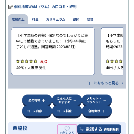
個別指導WAM（ワム）の口コミ・評判
成績向上
料金
カリキュラム
講師
環境
【小学生時の通塾】個別なのでしっかりと集
【小学生時の通
中して勉強できていました！（小学4年時に
もらった（小学5
子どもが通塾。回答時期:2023年3月）
時期:2023年3月
5.0
5
40代 / 大阪府 男性
40代 / 大阪府 女
口コミをもっと見る
こんな人に
メリット・
塾の特徴
おすすめ
デメリット
コース内容
コース料金
合格実績
西脇校
電話する
通話料無料