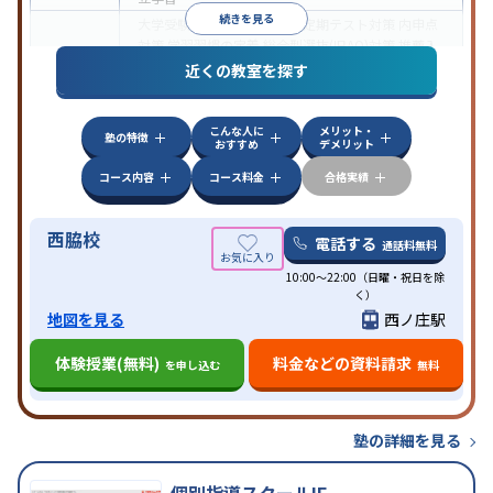
続きを見る
大学受験
医学部受験
授業・定期テスト対策
内申点
対策
学習習慣の定着
総合型選抜(旧AO)対策
推薦入
目的
試対策
学校別特化対策
国公立大対策
私大対策
共通
近くの教室を探す
テスト対策
授業の振替可能
オンライン対応
1科目から受講可能
特徴
こんな人に
メリット・
季節講習のみの受講可
塾の特徴
おすすめ
デメリット
コース内容
コース料金
合格実績
西脇校
電話する
通話料無料
10:00～22:00（日曜・祝日を除
く）
地図を見る
西ノ庄駅
体験授業(無料)
料金などの資料請求
を申し込む
無料
塾の詳細を見る