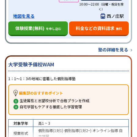
10:00～22:00（日曜・祝日を除
く）
地図を見る
西ノ庄駅
体験授業(無料)
料金などの資料請求
を申し込む
無料
塾の詳細を見る
大学受験予備校WAM
1：1～1：3の地域に密着した個別指導塾
編集部のおすすめポイント
生徒属性と志望校分析で合格プランを作成
自宅学習もケアする徹底した学習管理
対象学年
高1 ~ 3
個別指導(1対1)
個別指導(1対2~)
オンライン指導
自
授業形式
立学習