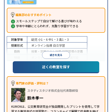
編集部のおすすめポイント
スモールステップで自分で解ける喜びが味わえる
学年や年齢にとらわれず、先取り学習ができる
対象学年
幼児
小1 ~ 6
中1 ~ 3
高1 ~ 3
授業形式
オンライン指導
自立学習
目的
授業・定期テスト対策
学習習慣の定着
続きを見る
特徴
オンライン対応
1科目から受講可能
近くの教室を探す
専門家の評価・評判は？
スタディスタジオ株式会社代表取締役
鈴木孝一
KUMONは、公文教育研究会が独自開発したプリントを使用して学
習する無学年式の学習塾だ。フランチャイズ展開で校舎数を伸ば