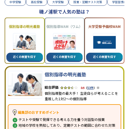
中学受験
高校受験
大学受験
授業・定期テスト対策
学習習慣の
磯ノ浦駅で人気の塾は？
個別指導の明光義塾
個別指導WAM（ワム）
大学受験予備校WAM
近くの教室を探す
近くの教室を探す
近くの教室を探す
個別指導の明光義塾
※
3.6
（
53件
）
個別指導塾の最大手！ 生徒自らが考えることを
重視した1対2〜の個別指導
編集部のおすすめポイント
テストや受験で発揮できる考える力を養う対話型の授業
地域の学校を熟知しており、定期テストの範囲に合わせた対策