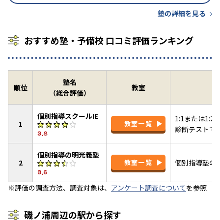
塾の詳細を見る
おすすめ塾・予備校 口コミ評価ランキング
塾名
順位
教室
（総合評価）
個別指導スクールIE
1:1または1
1
教室一覧
診断テストで
3.8
個別指導の明光義塾
2
教室一覧
個別指導塾の
3.6
※評価の調査方法、調査対象は、
アンケート調査について
を参照
磯ノ浦周辺の駅から探す