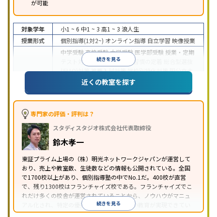
が可能
対象学年
小1 ~ 6
中1 ~ 3
高1 ~ 3
浪人生
授業形式
個別指導(1対2~)
オンライン指導
自立学習
映像授業
中学受験
高校受験
大学受験
医学部受験
授業・定期
続きを見る
テスト対策
内申点対策
学習習慣の定着
総合型選抜
(旧AO)対策
推薦入試対策
学校別特化対策
国公立大
目的
対策
私大対策
共通テスト対策
英検(英語検定)対策
近くの教室を探す
漢検(漢字検定)対策
数学特化対策
英語・英会話特化
対策
その他科目別特化対策
中高一貫校生に対応
特待生・奨学金制度あり
授業
専門家の評価・評判は？
の振替可能
不登校生に対応
学習にPC・タブレット
スタディスタジオ株式会社代表取締役
特徴
を利用
オンライン対応
1科目から受講可能
季節講
習のみの受講可
発達障害の子どもに対応
自習室あ
鈴木孝一
り
※2023年3月調査。
小学校高学年の個別指導塾アンケート調査方法
を参
東証プライム上場の（株）明光ネットワークジャパンが運営して
おり、売上や教室数、生徒数などの情報も公開されている。全国
照
で1700校以上があり、個別指導塾の中でNo.1だ。400校が直営
で、残り1300校はフランチャイズ校である。フランチャイズでこ
れだけ多くの校舎が運営されていることから、ノウハウがマニュ
続きを見る
アル化され、特定の優秀な人材に依存しない教育が実現できてい
ることが推測される。