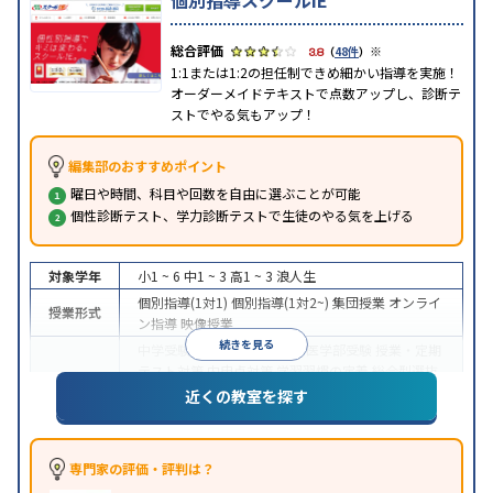
個別指導スクールIE
※
3.8
（
48件
）
1:1または1:2の担任制できめ細かい指導を実施！
オーダーメイドテキストで点数アップし、診断テ
ストでやる気もアップ！
編集部のおすすめポイント
曜日や時間、科目や回数を自由に選ぶことが可能
個性診断テスト、学力診断テストで生徒のやる気を上げる
対象学年
小1 ~ 6
中1 ~ 3
高1 ~ 3
浪人生
個別指導(1対1)
個別指導(1対2~)
集団授業
オンライ
授業形式
ン指導
映像授業
続きを見る
中学受験
高校受験
大学受験
医学部受験
授業・定期
テスト対策
内申点対策
学習習慣の定着
総合型選抜
(旧AO)対策
推薦入試対策
学校別特化対策
国公立大
近くの教室を探す
目的
対策
私大対策
共通テスト対策
英検(英語検定)対策
漢検(漢字検定)対策
数学特化対策
その他科目別特化
対策
専門家の評価・評判は？
中高一貫校生に対応
オンライン対応
1科目から受講
特徴