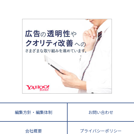
山梨県
2020年代の教育
中学入試最前線
教育費・塾代
中学受験最前線
近畿
てら先生の教育業界基本メソッド
座談会
大学入試改革
大阪府
運動と遊びを考える
兵庫県
京都府
奈良県
和歌山県
教育全般
親子で極める家庭学習
滋賀県
令和の大学受験は情報戦！
大学受験塾の選び方
ママテクエグザム
情報Ⅰ、数学が苦手な人注目！最短距離の学力
中学受験に熱心な市区町村ランキング
中国
進化する中高一貫校・高校
アップ法
小学校受験
鳥取県
島根県
岡山県
広島県
山口県
悩み多き「大学受験」相談室
家庭教師
四国
英語・英会話・英検対策
徳島県
香川県
愛媛県
高知県
小学校教師が解説！中学受験のリアル
教育ニュース最前線
九州・沖縄
教育ジャーナリストが徹底解説！ 大学受験の羅
福岡県
佐賀県
長崎県
熊本県
大分県
針盤
宮崎県
鹿児島県
沖縄県
編集方針・編集体制
お問い合わせ
会社概要
プライバシーポリシー