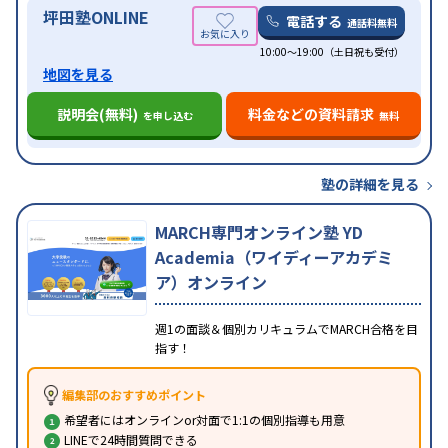
坪田塾ONLINE
電話する
通話料無料
10:00～19:00（土日祝も受付）
地図を見る
説明会(無料)
料金などの資料請求
を申し込む
無料
塾の詳細を見る
MARCH専門オンライン塾 YD
Academia（ワイディーアカデミ
ア）オンライン
週1の面談＆個別カリキュラムでMARCH合格を目
指す！
編集部のおすすめポイント
希望者にはオンラインor対面で1:1の個別指導も用意
LINEで24時間質問できる