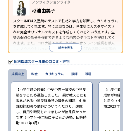
ノンフィクションライター
可能
季節講習のみの受講可
自習室あり
※2023年3月調査。
小学校高学年の個別指導塾アンケート調査方法
を参
杉浦由美子
照
スクールIEは入塾時のテストで性格と学力を診断し、カリキュラム
を作成してくれます。特に注目なのは、各生徒にカスタマイズさ
れた完全オリジナルテキストを作成してくれるという点です。生
徒の弱点の部分を強化できるような内容のテキストを提供してく
れます。また、コロナ禍よりずっと前からオンライン授業を導入
続きを見る
し、ノウハウもしっかりとしています。AIやICTの活用の先駆者的
な個別指導塾です。
個別指導スクールIEの口コミ・評判
成績向上
料金
カリキュラム
講師
環境
【小学生時の通塾】中堅中高一貫校の中学受
【小学生時の通
験をするため通塾しました。 親が教えるにも
成績が物凄く悪
限界がある中学受験独特の算数の問題、中学
と思う（小学6年
受験経験者の講師がついてくださり、達成
期:2023年3月）
し、費用や時間もかけましたが結果良かった
です（小学4〜6年時に子どもが通塾。回答時
期:2023年3月）