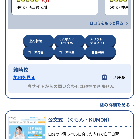
5.0
4
40代 / 埼玉県 女性
50代 / 神奈川県
口コミをもっと見る
こんな人に
メリット・
塾の特徴
おすすめ
デメリット
コース内容
コース料金
合格実績
結崎校
地図を見る
西ノ庄駅
当サイトからの問い合わせは現在できません
塾の詳細を見る
公文式 （くもん・KUMON）
自分の学習レベルに合った内容で自学自習