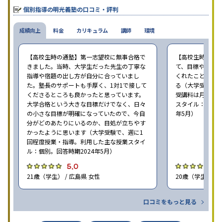
個別指導の明光義塾の口コミ・評判
成績向上
料金
カリキュラム
講師
環境
【高校生時の通塾】第一志望校に無事合格で
【高校生時の通
きました。当時、大学生だった先生の丁寧な
て、目標や勉強
指導や宿題の出し方が自分に合っていまし
くれたことが、
た。塾長のサポートも手厚く、1対1で接して
る（大学受験で、
くださるところも良かったと思っています。
受講料は月35,
大学合格という大きな目標だけでなく、日々
スタイル：個別、
の小さな目標が明確になっていたので、今自
年5月）
分がどのあたりにいるのか、目処が立ちやす
かったように思います（大学受験で、週に1
回程度授業・指導。利用した主な授業スタイ
ル：個別。回答時期2024年5月）
5.0
4
21歳（学生） / 広島県 女性
20歳（学生） / 
口コミをもっと見る