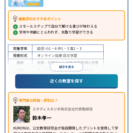
編集部のおすすめポイント
スモールステップで自分で解ける喜びが味わえる
学年や年齢にとらわれず、先取り学習ができる
対象学年
幼児
小1 ~ 6
中1 ~ 3
高1 ~ 3
授業形式
オンライン指導
自立学習
目的
授業・定期テスト対策
学習習慣の定着
続きを見る
特徴
オンライン対応
1科目から受講可能
近くの教室を探す
専門家の評価・評判は？
スタディスタジオ株式会社代表取締役
鈴木孝一
KUMONは、公文教育研究会が独自開発したプリントを使用して学