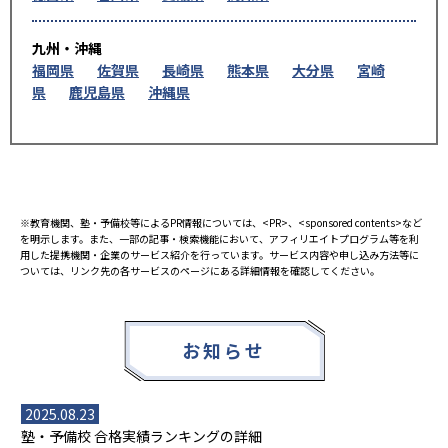
九州・沖縄
福岡県
佐賀県
長崎県
熊本県
大分県
宮崎
県
鹿児島県
沖縄県
※教育機関、塾・予備校等によるPR情報については、<PR>、<sponsored contents>など
を明示します。また、一部の記事・検索機能において、アフィリエイトプログラム等を利
用した提携機関・企業のサービス紹介を行っています。サービス内容や申し込み方法等に
ついては、リンク先の各サービスのページにある詳細情報を確認してください。
お知らせ
2025.08.23
塾・予備校 合格実績ランキングの詳細