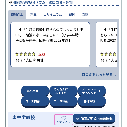
個別指導WAM（ワム）の口コミ・評判
成績向上
料金
カリキュラム
講師
環境
【小学生時の通塾】個別なのでしっかりと集
【小学生時の通
中して勉強できていました！（小学4年時に
もらった（小学5
子どもが通塾。回答時期:2023年3月）
時期:2023年3月
5.0
5
40代 / 大阪府 男性
40代 / 大阪府 女
口コミをもっと見る
こんな人に
メリット・
塾の特徴
おすすめ
デメリット
コース内容
コース料金
合格実績
東中学前校
電話する
通話料無料
10:00～22:00（日曜・祝日を除