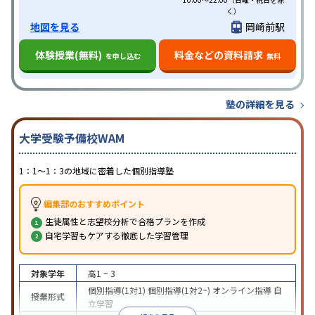
く）
地図を見る
岡崎前駅
体験授業(無料)
料金などの資料請求
を申し込む
無料
塾の詳細を見る
大学受験予備校WAM
1：1～1：3の地域に密着した個別指導塾
編集部のおすすめポイント
生徒属性と志望校分析で合格プランを作成
自宅学習もケアする徹底した学習管理
対象学年
高1 ~ 3
個別指導(1対1)
個別指導(1対2~)
オンライン指導
自
授業形式
立学習