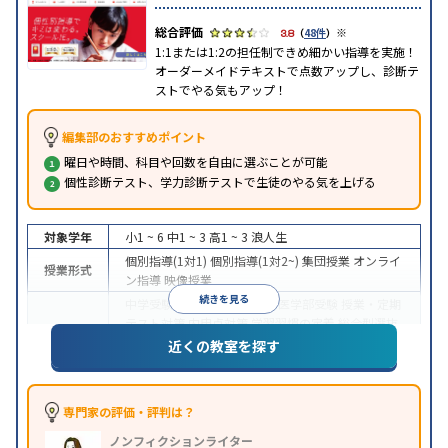
※
3.8
（
48件
）
1:1または1:2の担任制できめ細かい指導を実施！
オーダーメイドテキストで点数アップし、診断テ
ストでやる気もアップ！
編集部のおすすめポイント
曜日や時間、科目や回数を自由に選ぶことが可能
個性診断テスト、学力診断テストで生徒のやる気を上げる
対象学年
小1 ~ 6
中1 ~ 3
高1 ~ 3
浪人生
個別指導(1対1)
個別指導(1対2~)
集団授業
オンライ
授業形式
ン指導
映像授業
続きを見る
中学受験
高校受験
大学受験
医学部受験
授業・定期
テスト対策
内申点対策
学習習慣の定着
総合型選抜
(旧AO)対策
推薦入試対策
学校別特化対策
国公立大
近くの教室を探す
目的
対策
私大対策
共通テスト対策
英検(英語検定)対策
漢検(漢字検定)対策
数学特化対策
その他科目別特化
対策
専門家の評価・評判は？
中高一貫校生に対応
オンライン対応
1科目から受講
特徴
ノンフィクションライター
可能
季節講習のみの受講可
自習室あり