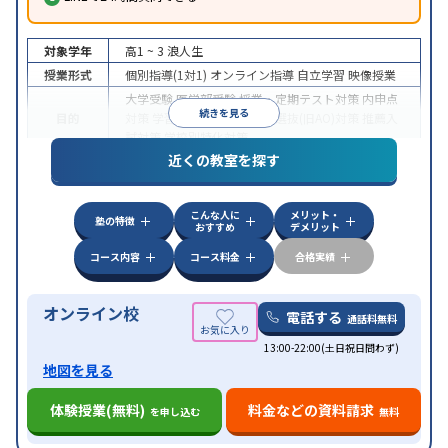
対象学年
高1 ~ 3
浪人生
授業形式
個別指導(1対1)
オンライン指導
自立学習
映像授業
大学受験
医学部受験
授業・定期テスト対策
内申点
続きを見る
目的
対策
学習習慣の定着
総合型選抜(旧AO)対策
推薦入
試対策
学校別特化対策
近くの教室を探す
中高一貫校生に対応
授業の振替可能
不登校生に対
特徴
応
学習にPC・タブレットを利用
オンライン対応
1
科目から受講可能
こんな人に
メリット・
塾の特徴
おすすめ
デメリット
コース内容
コース料金
合格実績
オンライン校
電話する
通話料無料
13:00-22:00(土日祝日問わず)
地図を見る
体験授業(無料)
料金などの資料請求
を申し込む
無料