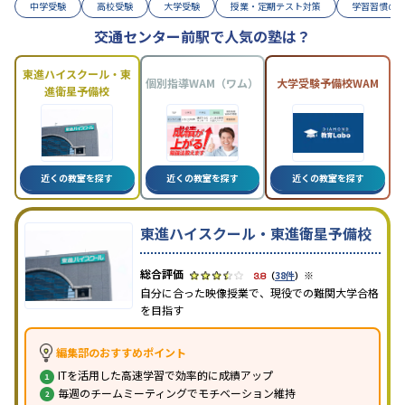
中学受験
高校受験
大学受験
授業・定期テスト対策
学習習慣の
交通センター前駅で人気の塾は？
東進ハイスクール・東
個別指導WAM（ワム）
大学受験予備校WAM
進衛星予備校
近くの教室を探す
近くの教室を探す
近くの教室を探す
東進ハイスクール・東進衛星予備校
※
3.8
（
38件
）
自分に合った映像授業で、現役での難関大学合格
を目指す
編集部のおすすめポイント
ITを活用した高速学習で効率的に成績アップ
毎週のチームミーティングでモチベーション維持