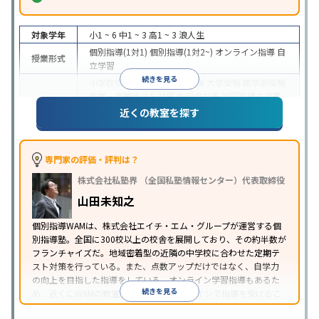
対象学年
小1 ~ 6
中1 ~ 3
高1 ~ 3
浪人生
個別指導(1対1)
個別指導(1対2~)
オンライン指導
自
授業形式
立学習
続きを見る
小学校受験
中学受験
高校受験
大学受験
医学部受験
授業・定期テスト対策
内申点対策
学習習慣の定着
目的
総合型選抜(旧AO)対策
推薦入試対策
学校別特化対
近くの教室を探す
策
英検(英語検定)対策
漢検(漢字検定)対策
数学特化
対策
英語・英会話特化対策
その他科目別特化対策
中高一貫校生に対応
授業の振替可能
オンライン対
専門家の評価・評判は？
特徴
応
1科目から受講可能
季節講習のみの受講可
株式会社私塾界 （全国私塾情報センター）代表取締役
※2023年3月調査。
小学校高学年の個別指導塾アンケート調査方法
を参
山田未知之
照
個別指導WAMは、株式会社エイチ・エム・グループが運営する個
別指導塾。全国に300校以上の校舎を展開しており、その約半数が
フランチャイズだ。地域密着型の近隣の中学校に合わせた定期テ
スト対策を行っている。また、点数アップだけではなく、自学力
の向上を目指した指導をしている。オンライン学習指導もあるた
続きを見る
め、近くにWAMの教室がなくても、オンラインで指導を受けるこ
とができる。