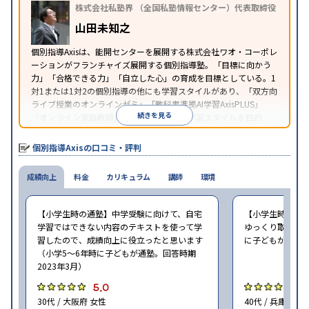
照
株式会社私塾界 （全国私塾情報センター）代表取締役
山田未知之
個別指導Axisは、能開センターを展開する株式会社ワオ・コーポレ
ーションがフランチャイズ展開する個別指導塾。「目標に向かう
力」「合格できる力」「自立した心」の育成を目標としている。1
対1または1対2の個別指導の他にも学習スタイルがあり、「双方向
ライブ授業のオンラインゼミ」「教科書準拠AI学習AxisPLUS」
続きを見る
「オンライン家庭教師」など、さまざまな学習スタイルを目的
別・科目別に選択することができる。
個別指導Axisの口コミ・評判
成績向上
料金
カリキュラム
講師
環境
【小学生時の通塾】中学受験に向けて、自宅
【小学生時の通
学習ではできない内容のテキストを使って学
ゆっくり取り組む
習したので、成績向上に役立ったと思います
に子どもが通塾。
（小学5〜6年時に子どもが通塾。回答時期
2023年3月）
5.0
5
30代 / 大阪府 女性
40代 / 兵庫県 女