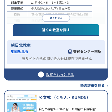
対象学年
幼児
小1 ~ 6
中1 ~ 3
高1 ~ 3
授業形式
少人数制(10人以下)
自立学習
目的
英検(英語検定)対策
英語・英会話特化対策
続きを見る
特徴
季節講習のみの受講可
近くの教室を探す
朝日北教室
地図を見る
交通センター前駅
当サイトからの問い合わせは現在できません
教室をもっと見る
塾の詳細を見る
公文式 （くもん・KUMON）
自分の学習レベルに合った内容で自学自習