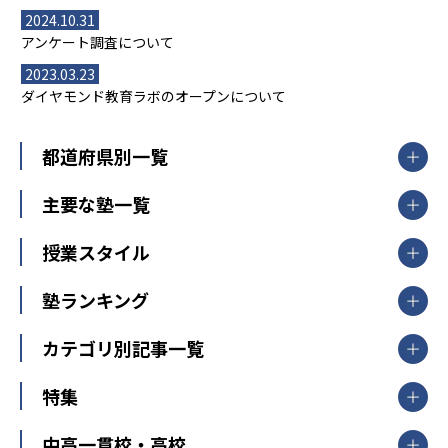
2024.10.31
アンケート調査について
2023.03.23
ダイヤモンド教育ラボのオープンについて
都道府県別一覧
北海道・東北
主要な塾一覧
北海道
青森県
岩手県
宮城県
秋田県
【掲載塾一覧を見る】
授業スタイル
山形県
福島県
臨海セミナー
関東
個別指導
塾ランキング
東京個別指導学院
東京都
神奈川県
埼玉県
千葉県
茨城県
集団授業
個別指導塾TOMAS
栃木県
群馬県
中学受験ランキング
カテゴリ別記事一覧
オンライン指導
明光義塾
大学受験ランキング
北陸
映像授業
ナビ個別指導学院
中学受験
特集
新潟県
富山県
石川県
福井県
個別教室のトライ
高校受験
東進ハイスクール
中部
開成番長直伝！子どもの受験を成功させる方法
中高一貫校・高校
大学受験