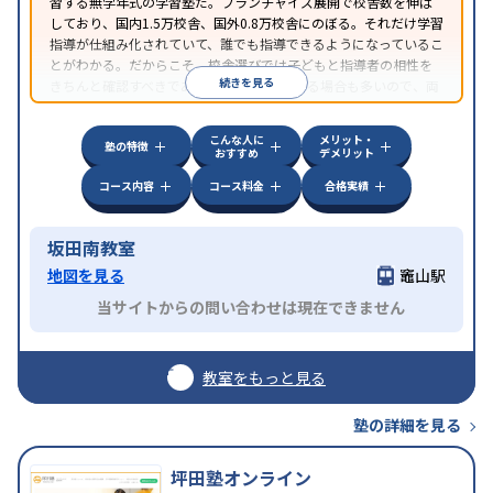
習する無学年式の学習塾だ。フランチャイズ展開で校舎数を伸ば
しており、国内1.5万校舎、国外0.8万校舎にのぼる。それだけ学習
指導が仕組み化されていて、誰でも指導できるようになっているこ
とがわかる。だからこそ、校舎選びでは子どもと指導者の相性を
続きを見る
きちんと確認すべきである。近所に2校舎ある場合も多いので、両
方見学してみることをオススメする。
こんな人に
メリット・
塾の特徴
おすすめ
デメリット
コース内容
コース料金
合格実績
坂田南教室
地図を見る
竈山駅
当サイトからの問い合わせは現在できません
教室をもっと見る
塾の詳細を見る
坪田塾オンライン