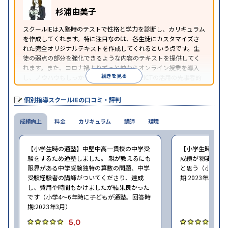
※2023年3月調査。
小学校高学年の個別指導塾アンケート調査方法
を参
杉浦由美子
照
スクールIEは入塾時のテストで性格と学力を診断し、カリキュラム
を作成してくれます。特に注目なのは、各生徒にカスタマイズさ
れた完全オリジナルテキストを作成してくれるという点です。生
徒の弱点の部分を強化できるような内容のテキストを提供してく
れます。また、コロナ禍よりずっと前からオンライン授業を導入
続きを見る
し、ノウハウもしっかりとしています。AIやICTの活用の先駆者的
な個別指導塾です。
個別指導スクールIEの口コミ・評判
成績向上
料金
カリキュラム
講師
環境
【小学生時の通塾】中堅中高一貫校の中学受
【小学生時の通
験をするため通塾しました。 親が教えるにも
成績が物凄く悪
限界がある中学受験独特の算数の問題、中学
と思う（小学6年
受験経験者の講師がついてくださり、達成
期:2023年3月）
し、費用や時間もかけましたが結果良かった
です（小学4〜6年時に子どもが通塾。回答時
期:2023年3月）
5.0
4