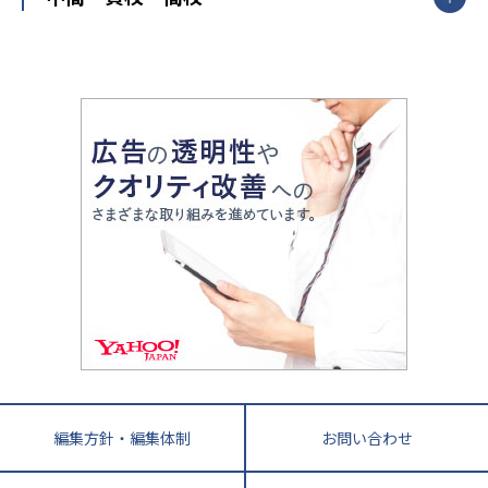
武田塾
愛知県
静岡県
岐阜県
三重県
長野県
令和時代の失敗しない塾選び
資格取得・学び直し
山梨県
2020年代の教育
中学入試最前線
教育費・塾代
中学受験最前線
近畿
てら先生の教育業界基本メソッド
座談会
大学入試改革
大阪府
運動と遊びを考える
兵庫県
京都府
奈良県
和歌山県
教育全般
親子で極める家庭学習
滋賀県
令和の大学受験は情報戦！
大学受験塾の選び方
ママテクエグザム
情報Ⅰ、数学が苦手な人注目！最短距離の学力
中学受験に熱心な市区町村ランキング
中国
進化する中高一貫校・高校
アップ法
小学校受験
鳥取県
島根県
岡山県
広島県
山口県
悩み多き「大学受験」相談室
家庭教師
四国
英語・英会話・英検対策
徳島県
香川県
愛媛県
高知県
小学校教師が解説！中学受験のリアル
教育ニュース最前線
九州・沖縄
教育ジャーナリストが徹底解説！ 大学受験の羅
福岡県
佐賀県
長崎県
熊本県
大分県
針盤
宮崎県
鹿児島県
沖縄県
編集方針・編集体制
お問い合わせ