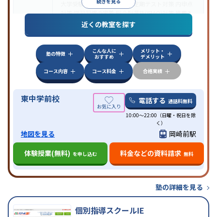
続きを見る
大学受験
医学部受験
授業・定期テスト対策
内申点
対策
学習習慣の定着
総合型選抜(旧AO)対策
推薦入
目的
試対策
学校別特化対策
国公立大対策
私大対策
共通
近くの教室を探す
テスト対策
授業の振替可能
オンライン対応
1科目から受講可能
特徴
こんな人に
メリット・
季節講習のみの受講可
塾の特徴
おすすめ
デメリット
コース内容
コース料金
合格実績
東中学前校
電話する
通話料無料
10:00～22:00（日曜・祝日を除
く）
地図を見る
岡崎前駅
体験授業(無料)
料金などの資料請求
を申し込む
無料
塾の詳細を見る
個別指導スクールIE