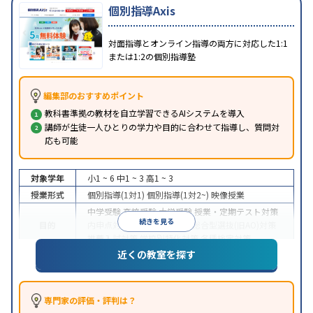
個別指導Axis
対面指導とオンライン指導の両方に対応した1:1
または1:2の個別指導塾
編集部のおすすめポイント
教科書準拠の教材を自立学習できるAIシステムを導入
講師が生徒一人ひとりの学力や目的に合わせて指導し、質問対
応も可能
対象学年
小1 ~ 6
中1 ~ 3
高1 ~ 3
授業形式
個別指導(1対1)
個別指導(1対2~)
映像授業
中学受験
高校受験
大学受験
授業・定期テスト対策
続きを見る
目的
内申点対策
学習習慣の定着
総合型選抜(旧AO)対策
推薦入試対策
学校別特化対策
各種検定対策
近くの教室を探す
授業の振替可能
学習にPC・タブレットを利用
オン
特徴
ライン対応
1科目から受講可能
季節講習のみの受講
可
※2023年3月調査。
小学校高学年の個別指導塾アンケート調査方法
を参
専門家の評価・評判は？