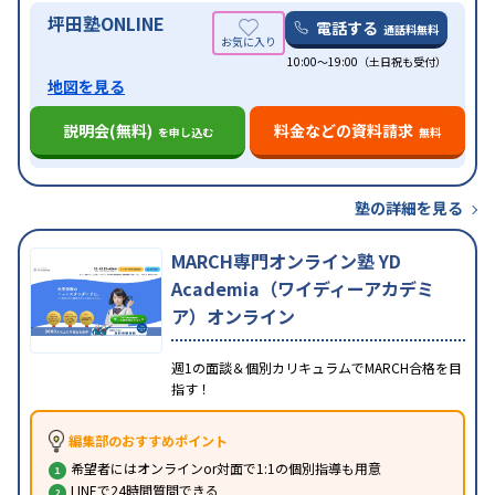
坪田塾ONLINE
電話する
通話料無料
10:00～19:00（土日祝も受付）
地図を見る
説明会(無料)
料金などの資料請求
を申し込む
無料
塾の詳細を見る
MARCH専門オンライン塾 YD
Academia（ワイディーアカデミ
ア）オンライン
週1の面談＆個別カリキュラムでMARCH合格を目
指す！
編集部のおすすめポイント
希望者にはオンラインor対面で1:1の個別指導も用意
LINEで24時間質問できる