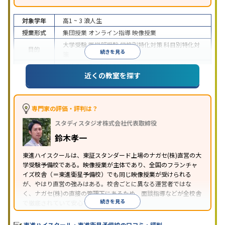
対象学年
高1 ~ 3
浪人生
授業形式
集団授業
オンライン指導
映像授業
大学受験
医学部受験
学校別特化対策
科目別特化対
目的
続きを見る
策
特待生・奨学金制度あり
授業の振替可能
学習に
近くの教室を探す
特徴
PC・タブレットを利用
1科目から受講可能
季節講
習のみの受講可
※2024年6月調査。
大学受験塾・予備校のアンケート調査方法
を参照
専門家の評価・評判は？
スタディスタジオ株式会社代表取締役
鈴木孝一
東進ハイスクールは、東証スタンダード上場のナガセ(株)直営の大
学受験予備校である。映像授業が主体であり、全国のフランチャ
イズ校舎（＝東進衛星予備校）でも同じ映像授業が受けられる
が、やはり直営の強みはある。校舎ごとに異なる運営者ではな
く、ナガセ(株)の直接の管理下にあるため、面談指導などが全校舎
続きを見る
で徹底されていて安心できる。
東進衛星予備校は、運営会社により指導方針や校舎のルールが異
なる。体験授業では、授業のみで判断するのではなく、担当者や
東進ハイスクール・東進衛星予備校の口コミ・評判