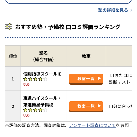
塾の詳細を見る
おすすめ塾・予備校 口コミ評価ランキング
塾名
順位
教室
（総合評価）
個別指導スクールIE
1:1または1
1
教室一覧
診断テストで
3.8
東進ハイスクール・
東進衛星予備校
2
教室一覧
自分に合った
3.8
※評価の調査方法、調査対象は、
アンケート調査について
を参照