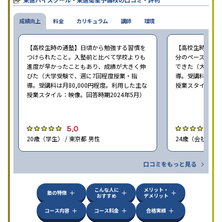
校舎雰囲気、校舎での合格実績などを確認すると良いだろう。
成績向上
料金
カリキュラム
講師
環境
【高校生時の通塾】日頃から勉強する習慣を
【高校生時の通
つけられたこと。入塾前と比べて学校よりも
分のペースで進
進度が早かったこともあり、成績が大きく伸
できた（大学受験
びた（大学受験で、週に7回程度授業・指
導。受講料は月8
導。受講料は月80,000円程度。利用した主な
授業スタイル：映
授業スタイル：映像。回答時期2024年5月）
5.0
5
20歳（学生） / 東京都 男性
24歳（会社員<正
口コミをもっと見る
こんな人に
メリット・
塾の特徴
おすすめ
デメリット
コース内容
コース料金
合格実績