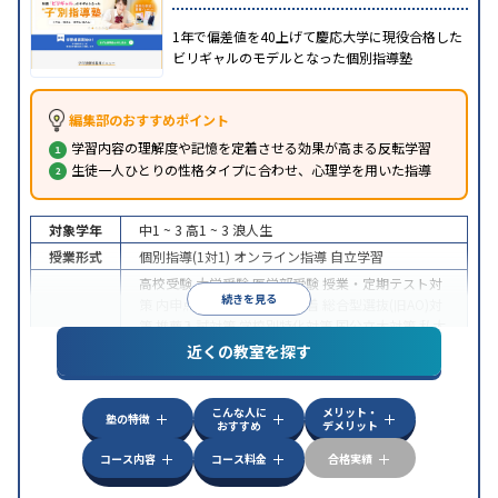
1年で偏差値を40上げて慶応大学に現役合格した
ビリギャルのモデルとなった個別指導塾
編集部のおすすめポイント
学習内容の理解度や記憶を定着させる効果が高まる反転学習
生徒一人ひとりの性格タイプに合わせ、心理学を用いた指導
対象学年
中1 ~ 3
高1 ~ 3
浪人生
授業形式
個別指導(1対1)
オンライン指導
自立学習
高校受験
大学受験
医学部受験
授業・定期テスト対
続きを見る
策
内申点対策
学習習慣の定着
総合型選抜(旧AO)対
策
推薦入試対策
学校別特化対策
国公立大対策
私大
目的
対策
共通テスト対策
英検(英語検定)対策
漢検(漢字
近くの教室を探す
検定)対策
数学特化対策
英語・英会話特化対策
その
他科目別特化対策
こんな人に
メリット・
中高一貫校生に対応
授業の振替可能
不登校生に対
塾の特徴
おすすめ
デメリット
応
学習にPC・タブレットを利用
オンライン対応
1
特徴
科目から受講可能
季節講習のみの受講可
発達障害
コース内容
コース料金
合格実績
の子どもに対応