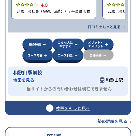
4.0
4
24歳（会社員（契約、派遣）） / 千葉県 女性
22歳（会社員<正
口コミをもっと見る
こんな人に
メリット・
塾の特徴
おすすめ
デメリット
コース内容
コース料金
合格実績
和歌山駅前校
地図を見る
和歌山駅
当サイトからの問い合わせは現在できません
教室をもっと見る
塾の詳細を見る
PTN塾