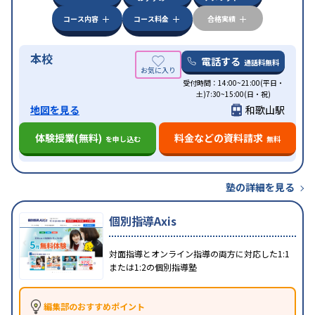
コース内容
コース料金
合格実績
本校
電話する
通話料無料
受付時間：14:00~21:00(平日・
土)7:30~15:00(日・祝)
地図を見る
和歌山駅
体験授業(無料)
料金などの資料請求
を申し込む
無料
塾の詳細を見る
個別指導Axis
対面指導とオンライン指導の両方に対応した1:1
または1:2の個別指導塾
編集部のおすすめポイント