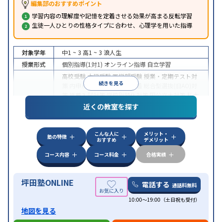
編集部のおすすめポイント
学習内容の理解度や記憶を定着させる効果が高まる反転学習
生徒一人ひとりの性格タイプに合わせ、心理学を用いた指導
対象学年
中1 ~ 3
高1 ~ 3
浪人生
授業形式
個別指導(1対1)
オンライン指導
自立学習
高校受験
大学受験
医学部受験
授業・定期テスト対
続きを見る
策
内申点対策
学習習慣の定着
総合型選抜(旧AO)対
策
推薦入試対策
学校別特化対策
国公立大対策
私大
目的
対策
共通テスト対策
英検(英語検定)対策
漢検(漢字
近くの教室を探す
検定)対策
数学特化対策
英語・英会話特化対策
その
他科目別特化対策
こんな人に
メリット・
中高一貫校生に対応
授業の振替可能
不登校生に対
塾の特徴
おすすめ
デメリット
応
学習にPC・タブレットを利用
オンライン対応
1
特徴
科目から受講可能
季節講習のみの受講可
発達障害
コース内容
コース料金
合格実績
の子どもに対応
坪田塾ONLINE
電話する
通話料無料
10:00～19:00（土日祝も受付）
地図を見る