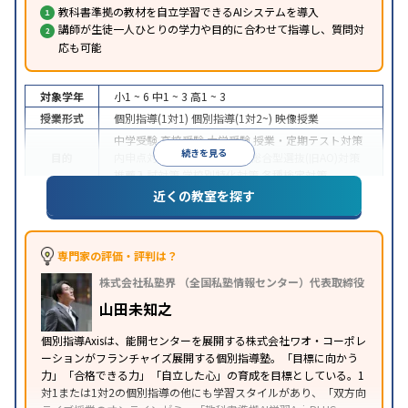
教科書準拠の教材を自立学習できるAIシステムを導入
講師が生徒一人ひとりの学力や目的に合わせて指導し、質問対
応も可能
対象学年
小1 ~ 6
中1 ~ 3
高1 ~ 3
授業形式
個別指導(1対1)
個別指導(1対2~)
映像授業
中学受験
高校受験
大学受験
授業・定期テスト対策
続きを見る
目的
内申点対策
学習習慣の定着
総合型選抜(旧AO)対策
推薦入試対策
学校別特化対策
各種検定対策
近くの教室を探す
授業の振替可能
学習にPC・タブレットを利用
オン
特徴
ライン対応
1科目から受講可能
季節講習のみの受講
可
※2023年3月調査。
小学校高学年の個別指導塾アンケート調査方法
を参
専門家の評価・評判は？
照
株式会社私塾界 （全国私塾情報センター）代表取締役
山田未知之
個別指導Axisは、能開センターを展開する株式会社ワオ・コーポレ
ーションがフランチャイズ展開する個別指導塾。「目標に向かう
力」「合格できる力」「自立した心」の育成を目標としている。1
対1または1対2の個別指導の他にも学習スタイルがあり、「双方向