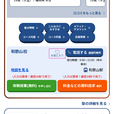
口コミをもっと見る
こんな人に
メリット・
塾の特徴
おすすめ
デメリット
コース内容
コース料金
合格実績
和歌山校
電話する
通話料無料
受付時間：9:00〜22:00（年中
無休）
地図を見る
和歌山駅
\入力は簡単！最短30秒で完了/
\入力は簡単！最短30秒で完了/
体験授業(無料)
料金などの資料請求
を申し込む
無料
塾の詳細を見る