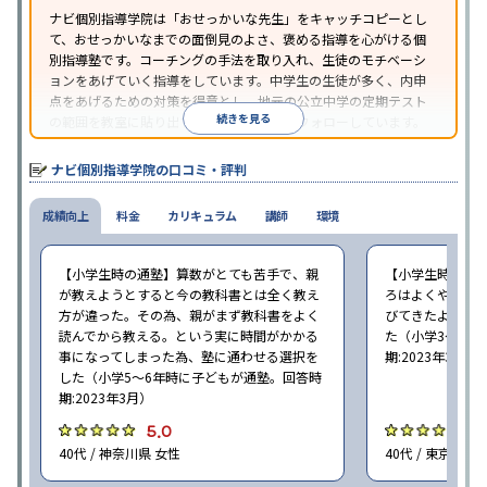
ナビ個別指導学院は「おせっかいな先生」をキャッチコピーとし
て、おせっかいなまでの面倒見のよさ、褒める指導を心がける個
別指導塾です。コーチングの手法を取り入れ、生徒のモチベーシ
ョンをあげていく指導をしています。中学生の生徒が多く、内申
点をあげるための対策を得意とし、地元の公立中学の定期テスト
続きを見る
の範囲を教室に貼り出すなど手厚く学習をフォローしています。
オリジナルテキストを使用しており、特に英語は各教科書に合わ
せたテキストを使った「先取り学習」で理解度を深められます。
ナビ個別指導学院の口コミ・評判
成績向上
料金
カリキュラム
講師
環境
【小学生時の通塾】算数がとても苦手で、親
【小学生時の通
が教えようとすると今の教科書とは全く教え
ろはよくやり方
方が違った。その為、親がまず教科書をよく
びてきたようで
読んでから教える。という実に時間がかかる
た（小学3〜6年
事になってしまった為、塾に通わせる選択を
期:2023年3月）
した（小学5〜6年時に子どもが通塾。回答時
期:2023年3月）
5.0
4
40代 / 神奈川県 女性
40代 / 東京都 女