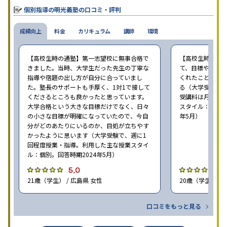
個別指導の明光義塾の口コミ・評判
成績向上
料金
カリキュラム
講師
環境
【高校生時の通塾】第一志望校に無事合格で
【高校生時の通
きました。当時、大学生だった先生の丁寧な
て、目標や勉強
指導や宿題の出し方が自分に合っていまし
くれたことが、
た。塾長のサポートも手厚く、1対1で接して
る（大学受験で、
くださるところも良かったと思っています。
受講料は月35,
大学合格という大きな目標だけでなく、日々
スタイル：個別、
の小さな目標が明確になっていたので、今自
年5月）
分がどのあたりにいるのか、目処が立ちやす
かったように思います（大学受験で、週に1
回程度授業・指導。利用した主な授業スタイ
ル：個別。回答時期2024年5月）
5.0
4
21歳（学生） / 広島県 女性
20歳（学生） / 
口コミをもっと見る