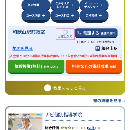
こんな人に
メリット・
塾の特徴
おすすめ
デメリット
コース内容
コース料金
合格実績
和歌山駅前教室
電話する
通話料無料
10:00〜21:00（土日祝含む）
地図を見る
和歌山駅
\入会金と90分×4回の授業料が無料！/
\入会金と90分×4回の授業料が無料！/
体験授業(無料)
料金などの資料請求
を申し込む
無料
教室をもっと見る
塾の詳細を見る
ナビ個別指導学院
※
3.5
（
51件
）