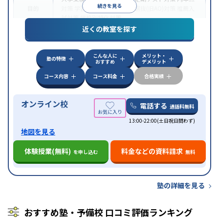
続きを見る
目的
対策
学習習慣の定着
総合型選抜(旧AO)対策
推薦入
試対策
学校別特化対策
近くの教室を探す
中高一貫校生に対応
授業の振替可能
不登校生に対
特徴
応
学習にPC・タブレットを利用
オンライン対応
1
科目から受講可能
こんな人に
メリット・
塾の特徴
おすすめ
デメリット
コース内容
コース料金
合格実績
オンライン校
電話する
通話料無料
13:00-22:00(土日祝日問わず)
地図を見る
体験授業(無料)
料金などの資料請求
を申し込む
無料
塾の詳細を見る
おすすめ塾・予備校 口コミ評価ランキング