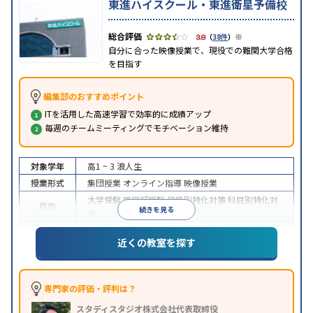
東進ハイスクール・東進衛星予備校
※
3.8
（
38件
）
自分に合った映像授業で、現役での難関大学合格
を目指す
編集部のおすすめポイント
ITを活用した高速学習で効率的に成績アップ
毎週のチームミーティングでモチベーション維持
対象学年
高1 ~ 3
浪人生
授業形式
集団授業
オンライン指導
映像授業
大学受験
医学部受験
学校別特化対策
科目別特化対
目的
続きを見る
策
特待生・奨学金制度あり
授業の振替可能
学習に
近くの教室を探す
特徴
PC・タブレットを利用
1科目から受講可能
季節講
習のみの受講可
※2024年6月調査。
大学受験塾・予備校のアンケート調査方法
を参照
専門家の評価・評判は？
スタディスタジオ株式会社代表取締役