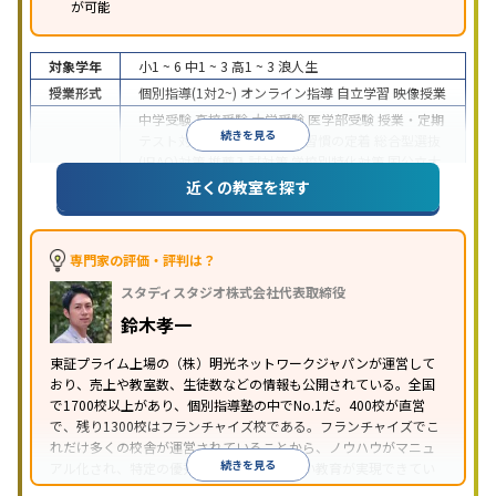
が可能
対象学年
小1 ~ 6
中1 ~ 3
高1 ~ 3
浪人生
授業形式
個別指導(1対2~)
オンライン指導
自立学習
映像授業
中学受験
高校受験
大学受験
医学部受験
授業・定期
続きを見る
テスト対策
内申点対策
学習習慣の定着
総合型選抜
(旧AO)対策
推薦入試対策
学校別特化対策
国公立大
目的
対策
私大対策
共通テスト対策
英検(英語検定)対策
近くの教室を探す
漢検(漢字検定)対策
数学特化対策
英語・英会話特化
対策
その他科目別特化対策
中高一貫校生に対応
特待生・奨学金制度あり
授業
専門家の評価・評判は？
の振替可能
不登校生に対応
学習にPC・タブレット
スタディスタジオ株式会社代表取締役
特徴
を利用
オンライン対応
1科目から受講可能
季節講
習のみの受講可
発達障害の子どもに対応
自習室あ
鈴木孝一
り
※2023年3月調査。
小学校高学年の個別指導塾アンケート調査方法
を参
東証プライム上場の（株）明光ネットワークジャパンが運営して
おり、売上や教室数、生徒数などの情報も公開されている。全国
照
で1700校以上があり、個別指導塾の中でNo.1だ。400校が直営
で、残り1300校はフランチャイズ校である。フランチャイズでこ
れだけ多くの校舎が運営されていることから、ノウハウがマニュ
続きを見る
アル化され、特定の優秀な人材に依存しない教育が実現できてい
ることが推測される。