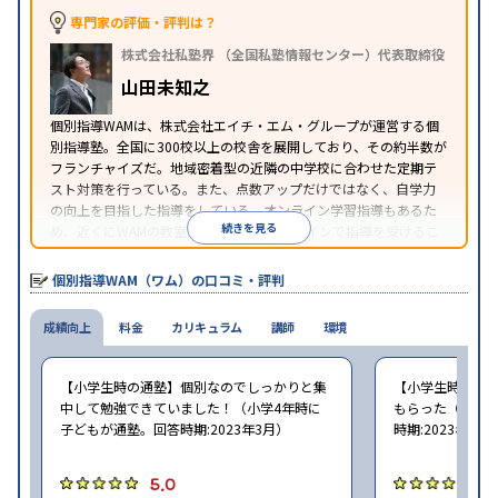
中高一貫校生に対応
授業の振替可能
オンライン対
専門家の評価・評判は？
特徴
応
1科目から受講可能
季節講習のみの受講可
株式会社私塾界 （全国私塾情報センター）代表取締役
※2023年3月調査。
小学校高学年の個別指導塾アンケート調査方法
を参
山田未知之
照
個別指導WAMは、株式会社エイチ・エム・グループが運営する個
別指導塾。全国に300校以上の校舎を展開しており、その約半数が
フランチャイズだ。地域密着型の近隣の中学校に合わせた定期テ
スト対策を行っている。また、点数アップだけではなく、自学力
の向上を目指した指導をしている。オンライン学習指導もあるた
続きを見る
め、近くにWAMの教室がなくても、オンラインで指導を受けるこ
とができる。
個別指導WAM（ワム）の口コミ・評判
成績向上
料金
カリキュラム
講師
環境
【小学生時の通塾】個別なのでしっかりと集
【小学生時の通
中して勉強できていました！（小学4年時に
もらった（小学5
子どもが通塾。回答時期:2023年3月）
時期:2023年3月
5.0
5