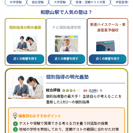
中学受験
高校受験
大学受験
授業・定期テスト対策
学習習慣の
和歌山駅で人気の塾は？
東進ハイスクール・東
個別指導の明光義塾
ナビ個別指導学院
進衛星予備校
近くの教室を探す
近くの教室を探す
近くの教室を探す
個別指導の明光義塾
※
3.6
（
53件
）
個別指導塾の最大手！ 生徒自らが考えることを
重視した1対2〜の個別指導
編集部のおすすめポイント
テストや受験で発揮できる考える力を養う対話型の授業
地域の学校を熟知しており、定期テストの範囲に合わせた対策