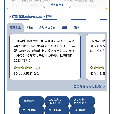
ライブ授業のオンラインゼミ」「教科書準拠AI学習AxisPLUS」
続きを見る
「オンライン家庭教師」など、さまざまな学習スタイルを目的
別・科目別に選択することができる。
個別指導Axisの口コミ・評判
成績向上
料金
カリキュラム
講師
環境
【小学生時の通塾】中学受験に向けて、自宅
【小学生時の通
学習ではできない内容のテキストを使って学
ゆっくり取り組む
習したので、成績向上に役立ったと思います
に子どもが通塾。
（小学5〜6年時に子どもが通塾。回答時期
2023年3月）
5.0
5
30代 / 大阪府 女性
40代 / 兵庫県 女
口コミをもっと見る
こんな人に
メリット・
塾の特徴
おすすめ
デメリット
コース内容
コース料金
合格実績