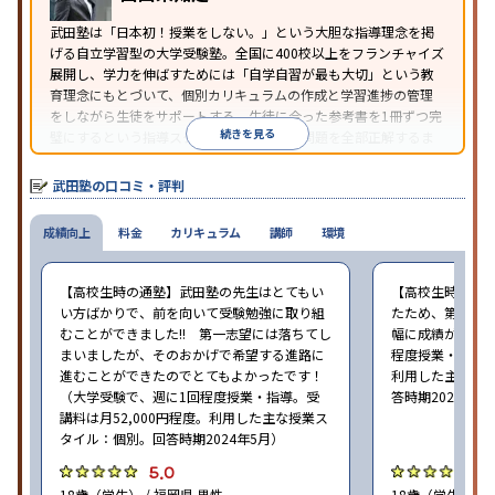
武田塾は「日本初！授業をしない。」という大胆な指導理念を掲
げる自立学習型の大学受験塾。全国に400校以上をフランチャイズ
展開し、学力を伸ばすためには「自学自習が最も大切」という教
育理念にもとづいて、個別カリキュラムの作成と学習進捗の管理
をしながら生徒をサポートする。生徒に合った参考書を1冊ずつ完
続きを見る
璧にするという指導スタイルで、参考書の問題を全部正解するま
で繰り返し問題を解くことで偏差値をあげるという手法を取って
いる。
武田塾の口コミ・評判
成績向上
料金
カリキュラム
講師
環境
【高校生時の通塾】武田塾の先生はとてもい
【高校生時の通
い方ばかりで、前を向いて受験勉強に取り組
たため、第一志
むことができました!! 第一志望には落ちてし
幅に成績が向上し
まいましたが、そのおかげで希望する進路に
程度授業・指導。
進むことができたのでとてもよかったです！
利用した主な授
（大学受験で、週に1回程度授業・指導。受
答時期2024年5
講料は月52,000円程度。利用した主な授業ス
タイル：個別。回答時期2024年5月）
5.0
4
18歳（学生） / 福岡県 男性
18歳（学生） / 