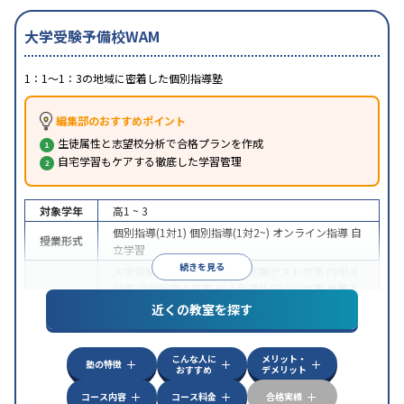
大学受験予備校WAM
1：1～1：3の地域に密着した個別指導塾
編集部のおすすめポイント
生徒属性と志望校分析で合格プランを作成
自宅学習もケアする徹底した学習管理
対象学年
高1 ~ 3
個別指導(1対1)
個別指導(1対2~)
オンライン指導
自
授業形式
立学習
続きを見る
大学受験
医学部受験
授業・定期テスト対策
内申点
対策
学習習慣の定着
総合型選抜(旧AO)対策
推薦入
目的
試対策
学校別特化対策
国公立大対策
私大対策
共通
近くの教室を探す
テスト対策
授業の振替可能
オンライン対応
1科目から受講可能
特徴
こんな人に
メリット・
季節講習のみの受講可
塾の特徴
おすすめ
デメリット
コース内容
コース料金
合格実績