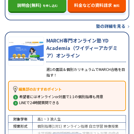
説明会(無料)
料金などの資料請求
を申し込む
無料
塾の詳細を見る
MARCH専門オンライン塾 YD
Academia（ワイディーアカデミ
ア）オンライン
週1の面談＆個別カリキュラムでMARCH合格を目
指す！
編集部のおすすめポイント
希望者にはオンラインor対面で1:1の個別指導も用意
LINEで24時間質問できる
対象学年
高1 ~ 3
浪人生
授業形式
個別指導(1対1)
オンライン指導
自立学習
映像授業
大学受験
医学部受験
授業・定期テスト対策
内申点