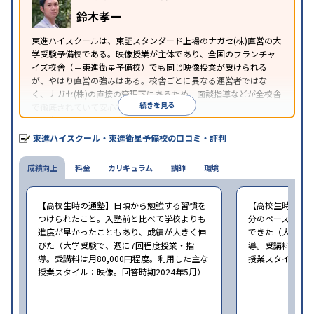
鈴木孝一
東進ハイスクールは、東証スタンダード上場のナガセ(株)直営の大
学受験予備校である。映像授業が主体であり、全国のフランチャ
イズ校舎（＝東進衛星予備校）でも同じ映像授業が受けられる
が、やはり直営の強みはある。校舎ごとに異なる運営者ではな
く、ナガセ(株)の直接の管理下にあるため、面談指導などが全校舎
続きを見る
で徹底されていて安心できる。
東進衛星予備校は、運営会社により指導方針や校舎のルールが異
なる。体験授業では、授業のみで判断するのではなく、担当者や
東進ハイスクール・東進衛星予備校の口コミ・評判
校舎雰囲気、校舎での合格実績などを確認すると良いだろう。
成績向上
料金
カリキュラム
講師
環境
【高校生時の通塾】日頃から勉強する習慣を
【高校生時の通
つけられたこと。入塾前と比べて学校よりも
分のペースで進
進度が早かったこともあり、成績が大きく伸
できた（大学受験
びた（大学受験で、週に7回程度授業・指
導。受講料は月8
導。受講料は月80,000円程度。利用した主な
授業スタイル：映
授業スタイル：映像。回答時期2024年5月）