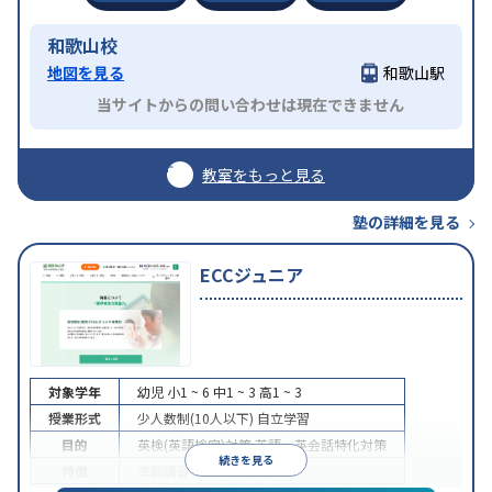
和歌山校
地図を見る
和歌山駅
当サイトからの問い合わせは現在できません
教室をもっと見る
塾の詳細を見る
ECCジュニア
対象学年
幼児
小1 ~ 6
中1 ~ 3
高1 ~ 3
授業形式
少人数制(10人以下)
自立学習
目的
英検(英語検定)対策
英語・英会話特化対策
続きを見る
特徴
季節講習のみの受講可