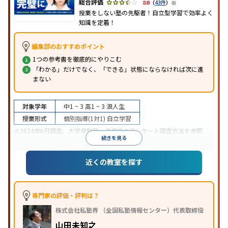
※
3.8
（
43件
）
授業をしない塾の先駆者！自立型学習で効率よく
知識を定着！
編集部のおすすめポイント
1つの参考書を徹底的にやりこむ
「わかる」だけでなく、「できる」状態にならなければ次に進
まない
対象学年
中1 ~ 3
高1 ~ 3
浪人生
授業形式
個別指導(1対1)
自立学習
※2024年6月調査。
大学受験塾・予備校のアンケート調査方法
を参照
続きを見る
近くの教室を探す
専門家の評価・評判は？
株式会社私塾界 （全国私塾情報センター）代表取締役
山田未知之