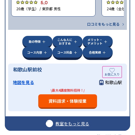
5.0
5
20歳（学生） / 東京都 男性
24歳（会社員<正
口コミをもっと見る
こんな人に
メリット・
塾の特徴
おすすめ
デメリット
コース内容
コース料金
合格実績
和歌山駅前校
地図を見る
和歌山駅
\最大4講座無料招待！/
資料請求・体験授業
教室をもっと見る