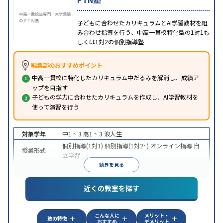
子どもに合わせたカリキュラムとAI学習教材を組
み合わせ指導を行う、中高一貫校特化型の1対1も
しくは1対2の個別指導塾
編集部のおすすめポイント
中高一貫校に特化したカリキュラム中だるみを解消し、成績ア
ップを目指す
子どもの学力に合わせたカリキュラムを作成し、AI学習教材を
使って演習を行う
対象学年
中1 ~ 3
高1 ~ 3
浪人生
個別指導(1対1)
個別指導(1対2~)
オンライン指導
自
授業形式
立学習
続きを見る
近くの教室を探す
こんな人に
メリット・
塾の特徴
おすすめ
デメリット