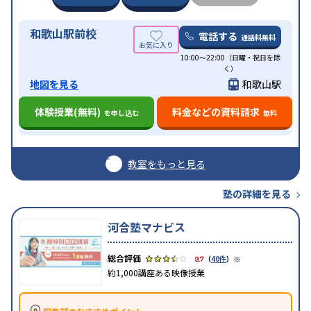
和歌山駅前校
電話する
通話料無料
10:00～22:00（日曜・祝日を除
く）
地図を見る
和歌山駅
体験授業(無料)
料金などの資料請求
を申し込む
無料
教室をもっと見る
塾の詳細を見る
河合塾マナビス
※
3.7
（
40件
）
約1,000講座ある映像授業