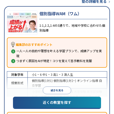
塾の詳細を見る
個別指導WAM（ワム）
1:1,1:2,1:4の3通りで、地域や学校に合わせた個
別指導
編集部のおすすめポイント
一人一人の目的や理想を叶える学習プランで、成績アップを実
現
つまずく原因をAIが特定！コツを覚えて苦手教科を克服
対象学年
小1 ~ 6
中1 ~ 3
高1 ~ 3
浪人生
個別指導(1対1)
個別指導(1対2~)
オンライン指導
自
授業形式
立学習
続きを見る
小学校受験
中学受験
高校受験
大学受験
医学部受験
授業・定期テスト対策
内申点対策
学習習慣の定着
目的
総合型選抜(旧AO)対策
推薦入試対策
学校別特化対
近くの教室を探す
策
英検(英語検定)対策
漢検(漢字検定)対策
数学特化
対策
英語・英会話特化対策
その他科目別特化対策