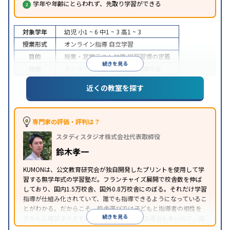
学年や年齢にとらわれず、先取り学習ができる
対象学年
幼児
小1 ~ 6
中1 ~ 3
高1 ~ 3
授業形式
オンライン指導
自立学習
目的
授業・定期テスト対策
学習習慣の定着
続きを見る
特徴
オンライン対応
1科目から受講可能
近くの教室を探す
専門家の評価・評判は？
スタディスタジオ株式会社代表取締役
鈴木孝一
KUMONは、公文教育研究会が独自開発したプリントを使用して学
習する無学年式の学習塾だ。フランチャイズ展開で校舎数を伸ば
しており、国内1.5万校舎、国外0.8万校舎にのぼる。それだけ学習
指導が仕組み化されていて、誰でも指導できるようになっているこ
とがわかる。だからこそ、校舎選びでは子どもと指導者の相性を
続きを見る
きちんと確認すべきである。近所に2校舎ある場合も多いので、両
方見学してみることをオススメする。