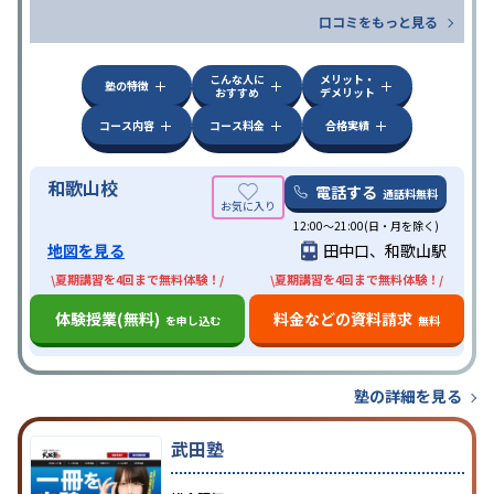
口コミをもっと見る
こんな人に
メリット・
塾の特徴
おすすめ
デメリット
コース内容
コース料金
合格実績
和歌山校
電話する
通話料無料
12:00～21:00(日・月を除く)
地図を見る
田中口、和歌山駅
\夏期講習を4回まで無料体験！/
\夏期講習を4回まで無料体験！/
体験授業(無料)
料金などの資料請求
を申し込む
無料
塾の詳細を見る
武田塾