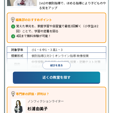
1vs2の個別指導で、ほめる指導により子どものや
る気をアップ
編集部のおすすめポイント
覚えた単元を、家庭学習や自習室で最低3回解く（小学生は2
回）ことで、学習の定着を図る
4回まで無料体験が可能！
対象学年
小1 ~ 6
中1 ~ 3
高1 ~ 3
授業形式
個別指導(1対2~)
オンライン指導
映像授業
中学受験
高校受験
大学受験
授業・定期テスト対策
目的
続きを見る
内申点対策
学習習慣の定着
成績保証制度あり
授業の振替可能
オンライン対応
近くの教室を探す
特徴
1科目から受講可能
季節講習のみの受講可
自習室あ
り
※2023年3月調査。
小学校高学年の個別指導塾アンケート調査方法
を参
照
専門家の評価・評判は？
ノンフィクションライター
杉浦由美子