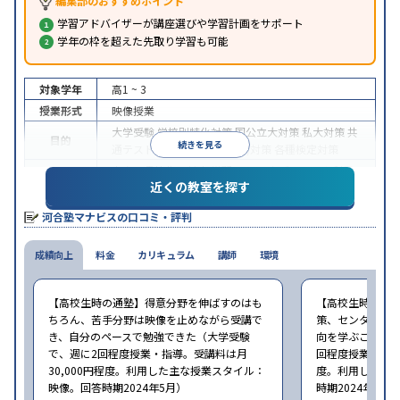
編集部のおすすめポイント
学習アドバイザーが講座選びや学習計画をサポート
学年の枠を超えた先取り学習も可能
対象学年
高1 ~ 3
授業形式
映像授業
大学受験
学校別特化対策
国公立大対策
私大対策
共
目的
続きを見る
通テスト対策
英検(英語検定)対策
各種検定対策
中高一貫校生に対応
学習にPC・タブレットを利用
近くの教室を探す
特徴
1科目から受講可能
季節講習のみの受講可
自習室あ
り
河合塾マナビスの口コミ・評判
※2024年6月調査。
大学受験塾・予備校のアンケート調査方法
を参照
成績向上
料金
カリキュラム
講師
環境
【高校生時の通塾】得意分野を伸ばすのはも
【高校生時の通
ちろん、苦手分野は映像を止めながら受講で
策、センター試
き、自分のペースで勉強できた（大学受験
向を学ぶことがで
で、週に2回程度授業・指導。受講料は月
回程度授業・指導
30,000円程度。利用した主な授業スタイル：
度。利用した主
映像。回答時期2024年5月）
時期2024年5月