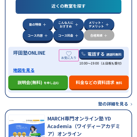
目的
対策
共通テスト対策
英検(英語検定)対策
漢検(漢字
近くの教室を探す
検定)対策
数学特化対策
英語・英会話特化対策
その
他科目別特化対策
こんな人に
メリット・
中高一貫校生に対応
授業の振替可能
不登校生に対
塾の特徴
おすすめ
デメリット
応
学習にPC・タブレットを利用
オンライン対応
1
特徴
科目から受講可能
季節講習のみの受講可
発達障害
コース内容
コース料金
合格実績
の子どもに対応
坪田塾ONLINE
電話する
通話料無料
10:00～19:00（土日祝も受付）
地図を見る
説明会(無料)
料金などの資料請求
を申し込む
無料
塾の詳細を見る
MARCH専門オンライン塾 YD
Academia（ワイディーアカデミ
ア）オンライン