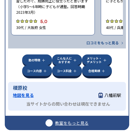
習したので、成績向上に役立ったと思います
に子どもが通塾。
（小学5〜6年時に子どもが通塾。回答時期
2023年3月）
5.0
5
30代 / 大阪府 女性
40代 / 兵庫県 女
口コミをもっと見る
こんな人に
メリット・
塾の特徴
おすすめ
デメリット
コース内容
コース料金
合格実績
榎原校
地図を見る
八幡前駅
当サイトからの問い合わせは現在できません
教室をもっと見る