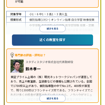
が可能
対象学年
小1 ~ 6
中1 ~ 3
高1 ~ 3
浪人生
授業形式
個別指導(1対2~)
オンライン指導
自立学習
映像授業
中学受験
高校受験
大学受験
医学部受験
授業・定期
続きを見る
テスト対策
内申点対策
学習習慣の定着
総合型選抜
(旧AO)対策
推薦入試対策
学校別特化対策
国公立大
目的
対策
私大対策
共通テスト対策
英検(英語検定)対策
近くの教室を探す
漢検(漢字検定)対策
数学特化対策
英語・英会話特化
対策
その他科目別特化対策
中高一貫校生に対応
特待生・奨学金制度あり
授業
専門家の評価・評判は？
の振替可能
不登校生に対応
学習にPC・タブレット
スタディスタジオ株式会社代表取締役
特徴
を利用
オンライン対応
1科目から受講可能
季節講
習のみの受講可
発達障害の子どもに対応
自習室あ
鈴木孝一
り
※2023年3月調査。
小学校高学年の個別指導塾アンケート調査方法
を参
東証プライム上場の（株）明光ネットワークジャパンが運営して
おり、売上や教室数、生徒数などの情報も公開されている。全国
照
で1700校以上があり、個別指導塾の中でNo.1だ。400校が直営
で、残り1300校はフランチャイズ校である。フランチャイズでこ
れだけ多くの校舎が運営されていることから、ノウハウがマニュ
続きを見る
アル化され、特定の優秀な人材に依存しない教育が実現できてい
ることが推測される。