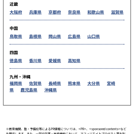
近畿
大阪府
兵庫県
京都府
奈良県
和歌山県
滋賀県
中国
鳥取県
島根県
岡山県
広島県
山口県
四国
徳島県
香川県
愛媛県
高知県
九州・沖縄
福岡県
佐賀県
長崎県
熊本県
大分県
宮崎
県
鹿児島県
沖縄県
※教育機関、塾・予備校等によるPR情報については、<PR>、<sponsored contents>など
を明示します。また、一部の記事・検索機能において、アフィリエイトプログラム等を利