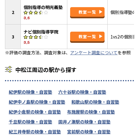
個別指導の明光義塾
2
教室一覧
個別指導塾の
3.6
ナビ個別指導学院
3
教室一覧
1vs2の個別
3.5
※評価の調査方法、調査対象は、
アンケート調査について
を参照
中松江周辺の駅から探す
紀伊駅の映像・自習塾
六十谷駅の映像・自習塾
紀伊中ノ島駅の映像・自習塾
和歌山駅の映像・自習塾
紀伊小倉駅の映像・自習塾
布施屋駅の映像・自習塾
千旦駅の映像・自習塾
田井ノ瀬駅の映像・自習塾
紀三井寺駅の映像・自習塾
宮前駅の映像・自習塾