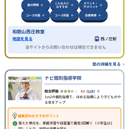
こんな人に
メリット・
塾の特徴
おすすめ
デメリット
コース内容
コース料金
合格実績
和歌山西庄教室
地図を見る
西ノ庄駅
当サイトからの問い合わせは現在できません
塾の詳細を見る
ナビ個別指導学院
※
3.5
（
51件
）
1vs2の個別指導で、ほめる指導により子どものや
る気をアップ
編集部のおすすめポイント
覚えた単元を、家庭学習や自習室で最低3回解く（小学生は2
回）ことで、学習の定着を図る