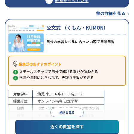
教室をもっと見る
塾の詳細を見る
公文式 （くもん・KUMON）
自分の学習レベルに合った内容で自学自習
編集部のおすすめポイント
スモールステップで自分で解ける喜びが味わえる
学年や年齢にとらわれず、先取り学習ができる
対象学年
幼児
小1 ~ 6
中1 ~ 3
高1 ~ 3
授業形式
オンライン指導
自立学習
目的
授業・定期テスト対策
学習習慣の定着
続きを見る
特徴
オンライン対応
1科目から受講可能
近くの教室を探す