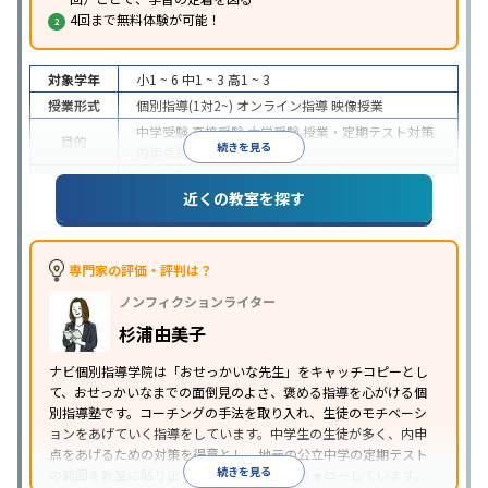
4回まで無料体験が可能！
対象学年
小1 ~ 6
中1 ~ 3
高1 ~ 3
授業形式
個別指導(1対2~)
オンライン指導
映像授業
中学受験
高校受験
大学受験
授業・定期テスト対策
目的
続きを見る
内申点対策
学習習慣の定着
成績保証制度あり
授業の振替可能
オンライン対応
近くの教室を探す
特徴
1科目から受講可能
季節講習のみの受講可
自習室あ
り
※2023年3月調査。
小学校高学年の個別指導塾アンケート調査方法
を参
照
専門家の評価・評判は？
ノンフィクションライター
杉浦由美子
ナビ個別指導学院は「おせっかいな先生」をキャッチコピーとし
て、おせっかいなまでの面倒見のよさ、褒める指導を心がける個
別指導塾です。コーチングの手法を取り入れ、生徒のモチベーシ
ョンをあげていく指導をしています。中学生の生徒が多く、内申
点をあげるための対策を得意とし、地元の公立中学の定期テスト
続きを見る
の範囲を教室に貼り出すなど手厚く学習をフォローしています。