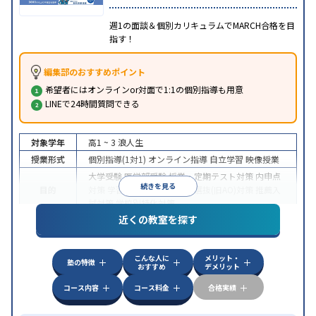
週1の面談＆個別カリキュラムでMARCH合格を目
指す！
編集部のおすすめポイント
希望者にはオンラインor対面で1:1の個別指導も用意
LINEで24時間質問できる
対象学年
高1 ~ 3
浪人生
授業形式
個別指導(1対1)
オンライン指導
自立学習
映像授業
大学受験
医学部受験
授業・定期テスト対策
内申点
続きを見る
目的
対策
学習習慣の定着
総合型選抜(旧AO)対策
推薦入
試対策
学校別特化対策
近くの教室を探す
中高一貫校生に対応
授業の振替可能
不登校生に対
特徴
応
学習にPC・タブレットを利用
オンライン対応
1
科目から受講可能
こんな人に
メリット・
塾の特徴
おすすめ
デメリット
コース内容
コース料金
合格実績