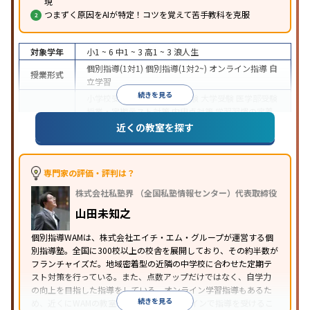
現
つまずく原因をAIが特定！コツを覚えて苦手教科を克服
対象学年
小1 ~ 6
中1 ~ 3
高1 ~ 3
浪人生
個別指導(1対1)
個別指導(1対2~)
オンライン指導
自
授業形式
立学習
続きを見る
小学校受験
中学受験
高校受験
大学受験
医学部受験
授業・定期テスト対策
内申点対策
学習習慣の定着
目的
総合型選抜(旧AO)対策
推薦入試対策
学校別特化対
近くの教室を探す
策
英検(英語検定)対策
漢検(漢字検定)対策
数学特化
対策
英語・英会話特化対策
その他科目別特化対策
中高一貫校生に対応
授業の振替可能
オンライン対
専門家の評価・評判は？
特徴
応
1科目から受講可能
季節講習のみの受講可
株式会社私塾界 （全国私塾情報センター）代表取締役
※2023年3月調査。
小学校高学年の個別指導塾アンケート調査方法
を参
山田未知之
照
個別指導WAMは、株式会社エイチ・エム・グループが運営する個
別指導塾。全国に300校以上の校舎を展開しており、その約半数が
フランチャイズだ。地域密着型の近隣の中学校に合わせた定期テ
スト対策を行っている。また、点数アップだけではなく、自学力
の向上を目指した指導をしている。オンライン学習指導もあるた
続きを見る
め、近くにWAMの教室がなくても、オンラインで指導を受けるこ