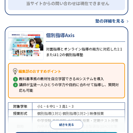
当サイトからの問い合わせは現在できません
塾の詳細を見る
個別指導Axis
対面指導とオンライン指導の両方に対応した1:1
または1:2の個別指導塾
編集部のおすすめポイント
教科書準拠の教材を自立学習できるAIシステムを導入
講師が生徒一人ひとりの学力や目的に合わせて指導し、質問対
応も可能
対象学年
小1 ~ 6
中1 ~ 3
高1 ~ 3
授業形式
個別指導(1対1)
個別指導(1対2~)
映像授業
中学受験
高校受験
大学受験
授業・定期テスト対策
続きを見る
目的
内申点対策
学習習慣の定着
総合型選抜(旧AO)対策
推薦入試対策
学校別特化対策
各種検定対策