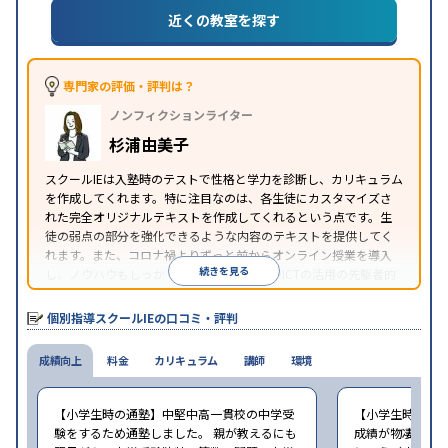
(旧AO)対策
推薦入試対策
学校別特化対策
国公立大
近くの教室を探す
目的
対策
私大対策
共通テスト対策
英検(英語検定)対策
漢検(漢字検定)対策
数学特化対策
その他科目別特化
対策
専門家の評価・評判は？
中高一貫校生に対応
オンライン対応
1科目から受講
特徴
ノンフィクションライター
可能
季節講習のみの受講可
自習室あり
※2023年3月調査。
小学校高学年の個別指導塾アンケート調査方法
を参
杉浦由美子
照
スクールIEは入塾時のテストで性格と学力を診断し、カリキュラム
を作成してくれます。特に注目なのは、各生徒にカスタマイズさ
れた完全オリジナルテキストを作成してくれるという点です。生
徒の弱点の部分を強化できるような内容のテキストを提供してく
れます。また、コロナ禍よりずっと前からオンライン授業を導入
続きを見る
し、ノウハウもしっかりとしています。AIやICTの活用の先駆者的
な個別指導塾です。
個別指導スクールIEの口コミ・評判
成績向上
料金
カリキュラム
講師
環境
【小学生時の通塾】中堅中高一貫校の中学受
【小学生時の通
験をするため通塾しました。 親が教えるにも
成績が物凄く悪