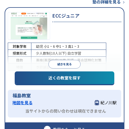
塾の詳細を見る
ECCジュニア
対象学年
幼児
小1 ~ 6
中1 ~ 3
高1 ~ 3
授業形式
少人数制(10人以下)
自立学習
目的
英検(英語検定)対策
英語・英会話特化対策
続きを見る
特徴
季節講習のみの受講可
近くの教室を探す
福島教室
地図を見る
紀ノ川駅
当サイトからの問い合わせは現在できません