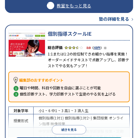
教室をもっと見る
塾の詳細を見る
個別指導スクールIE
※
3.8
（
48件
）
1:1または1:2の担任制できめ細かい指導を実施！
オーダーメイドテキストで点数アップし、診断テ
ストでやる気もアップ！
編集部のおすすめポイント
曜日や時間、科目や回数を自由に選ぶことが可能
個性診断テスト、学力診断テストで生徒のやる気を上げる
対象学年
小1 ~ 6
中1 ~ 3
高1 ~ 3
浪人生
個別指導(1対1)
個別指導(1対2~)
集団授業
オンライ
授業形式
ン指導
映像授業
続きを見る
中学受験
高校受験
大学受験
医学部受験
授業・定期
テスト対策
内申点対策
学習習慣の定着
総合型選抜