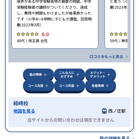
限界がある中学受験独特の算数の問題、中学
と思う（小学6年
受験経験者の講師がついてくださり、達成
期:2023年3月）
し、費用や時間もかけましたが結果良かった
です（小学4〜6年時に子どもが通塾。回答時
期:2023年3月）
5.0
4
40代 / 埼玉県 女性
50代 / 神奈川県
口コミをもっと見る
こんな人に
メリット・
塾の特徴
おすすめ
デメリット
コース内容
コース料金
合格実績
結崎校
地図を見る
西ノ庄駅
当サイトからの問い合わせは現在できません
塾の詳細を見る