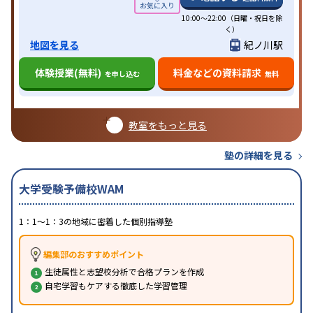
10:00～22:00（日曜・祝日を除
く）
地図を見る
紀ノ川駅
体験授業(無料)
料金などの資料請求
を申し込む
無料
教室をもっと見る
塾の詳細を見る
大学受験予備校WAM
1：1～1：3の地域に密着した個別指導塾
編集部のおすすめポイント
生徒属性と志望校分析で合格プランを作成
自宅学習もケアする徹底した学習管理