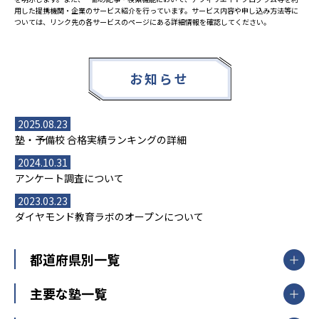
用した提携機関・企業のサービス紹介を行っています。サービス内容や申し込み方法等に
ついては、リンク先の各サービスのページにある詳細情報を確認してください。
お知らせ
2025.08.23
塾・予備校 合格実績ランキングの詳細
2024.10.31
アンケート調査について
2023.03.23
ダイヤモンド教育ラボのオープンについて
都道府県別一覧
北海道・東北
主要な塾一覧
北海道
青森県
岩手県
宮城県
秋田県