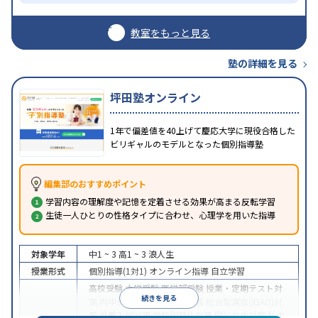
教室をもっと見る
塾の詳細を見る
坪田塾オンライン
1年で偏差値を40上げて慶応大学に現役合格した
ビリギャルのモデルとなった個別指導塾
編集部のおすすめポイント
学習内容の理解度や記憶を定着させる効果が高まる反転学習
生徒一人ひとりの性格タイプに合わせ、心理学を用いた指導
対象学年
中1 ~ 3
高1 ~ 3
浪人生
授業形式
個別指導(1対1)
オンライン指導
自立学習
高校受験
大学受験
医学部受験
授業・定期テスト対
続きを見る
策
内申点対策
学習習慣の定着
総合型選抜(旧AO)対
策
推薦入試対策
学校別特化対策
国公立大対策
私大