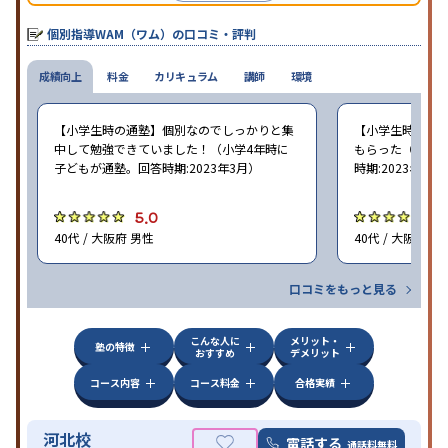
とができる。
個別指導WAM（ワム）の口コミ・評判
成績向上
料金
カリキュラム
講師
環境
【小学生時の通塾】個別なのでしっかりと集
【小学生時の通
中して勉強できていました！（小学4年時に
もらった（小学5
子どもが通塾。回答時期:2023年3月）
時期:2023年3月
5.0
5
40代 / 大阪府 男性
40代 / 大阪府 女
口コミをもっと見る
こんな人に
メリット・
塾の特徴
おすすめ
デメリット
コース内容
コース料金
合格実績
河北校
電話する
通話料無料