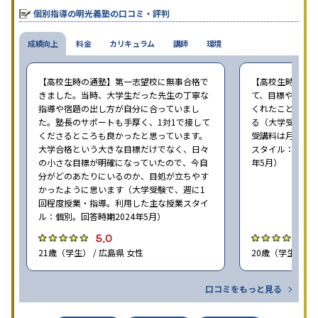
個別指導の明光義塾の口コミ・評判
成績向上
料金
カリキュラム
講師
環境
【高校生時の通塾】第一志望校に無事合格で
【高校生時の通
きました。当時、大学生だった先生の丁寧な
て、目標や勉強
指導や宿題の出し方が自分に合っていまし
くれたことが、
た。塾長のサポートも手厚く、1対1で接して
る（大学受験で、
くださるところも良かったと思っています。
受講料は月35,
大学合格という大きな目標だけでなく、日々
スタイル：個別、
の小さな目標が明確になっていたので、今自
年5月）
分がどのあたりにいるのか、目処が立ちやす
かったように思います（大学受験で、週に1
回程度授業・指導。利用した主な授業スタイ
ル：個別。回答時期2024年5月）
5.0
4
21歳（学生） / 広島県 女性
20歳（学生） / 
口コミをもっと見る