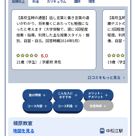
成績向上
料金
カリキュラム
講師
環境
【高校生時の通塾】話し言葉と書き言葉の違
【高校生時の通
いがわかり、将来働くにあたっても勉強にな
期テストの点数
ったと考えます（大学受験で、週に3回程度
に3回程度授業・指
授業・指導。利用した主な授業スタイル：個
程度。利用した
別、自習・自立。回答時期2024年5月）
像、自習・自立。
5.0
5
21歳（学生） / 京都府 男性
19歳（学生） / 
口コミをもっと見る
こんな人に
メリット・
塾の特徴
おすすめ
デメリット
コース内容
コース料金
合格実績
榎原教室
地図を見る
中松江駅