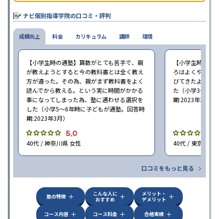
オリジナルテキストを使用しており、特に英語は各教科書に合わ
せたテキストを使った「先取り学習」で理解度を深められます。
ナビ個別指導学院の口コミ・評判
成績向上
料金
カリキュラム
講師
環境
【小学生時の通塾】算数がとても苦手で、親
【小学生時の通
が教えようとすると今の教科書とは全く教え
ろはよくやり方
方が違った。その為、親がまず教科書をよく
びてきたようで
読んでから教える。という実に時間がかかる
た（小学3〜6年
事になってしまった為、塾に通わせる選択を
期:2023年3月）
した（小学5〜6年時に子どもが通塾。回答時
期:2023年3月）
5.0
4
40代 / 神奈川県 女性
40代 / 東京都 女
口コミをもっと見る
こんな人に
メリット・
塾の特徴
おすすめ
デメリット
コース内容
コース料金
合格実績