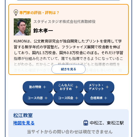
専門家の評価・評判は？
スタディスタジオ株式会社代表取締役
鈴木孝一
KUMONは、公文教育研究会が独自開発したプリントを使用して学
習する無学年式の学習塾だ。フランチャイズ展開で校舎数を伸ば
しており、国内1.5万校舎、国外0.8万校舎にのぼる。それだけ学習
指導が仕組み化されていて、誰でも指導できるようになっているこ
とがわかる。だからこそ、校舎選びでは子どもと指導者の相性を
続きを見る
きちんと確認すべきである。近所に2校舎ある場合も多いので、両
方見学してみることをオススメする。
こんな人に
メリット・
塾の特徴
おすすめ
デメリット
コース内容
コース料金
合格実績
松江教室
地図を見る
中松江、東松江駅
当サイトからの問い合わせは現在できません