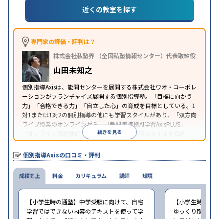
近くの教室を探す
授業の振替可能
学習にPC・タブレットを利用
オン
特徴
ライン対応
1科目から受講可能
季節講習のみの受講
可
※2023年3月調査。
小学校高学年の個別指導塾アンケート調査方法
を参
専門家の評価・評判は？
照
株式会社私塾界 （全国私塾情報センター）代表取締役
山田未知之
個別指導Axisは、能開センターを展開する株式会社ワオ・コーポレ
ーションがフランチャイズ展開する個別指導塾。「目標に向かう
力」「合格できる力」「自立した心」の育成を目標としている。1
対1または1対2の個別指導の他にも学習スタイルがあり、「双方向
ライブ授業のオンラインゼミ」「教科書準拠AI学習AxisPLUS」
続きを見る
「オンライン家庭教師」など、さまざまな学習スタイルを目的
別・科目別に選択することができる。
個別指導Axisの口コミ・評判
成績向上
料金
カリキュラム
講師
環境
【小学生時の通塾】中学受験に向けて、自宅
【小学生時の通
学習ではできない内容のテキストを使って学
ゆっくり取り組む