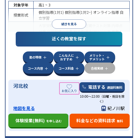
対象学年
高1 ~ 3
個別指導(1対1)
個別指導(1対2~)
オンライン指導
自
授業形式
立学習
続きを見る
大学受験
医学部受験
授業・定期テスト対策
内申点
対策
学習習慣の定着
総合型選抜(旧AO)対策
推薦入
目的
試対策
学校別特化対策
国公立大対策
私大対策
共通
近くの教室を探す
テスト対策
授業の振替可能
オンライン対応
1科目から受講可能
特徴
こんな人に
メリット・
季節講習のみの受講可
塾の特徴
おすすめ
デメリット
コース内容
コース料金
合格実績
河北校
電話する
通話料無料
10:00～22:00（日曜・祝日を除
く）
地図を見る
紀ノ川駅
体験授業(無料)
料金などの資料請求
を申し込む
無料