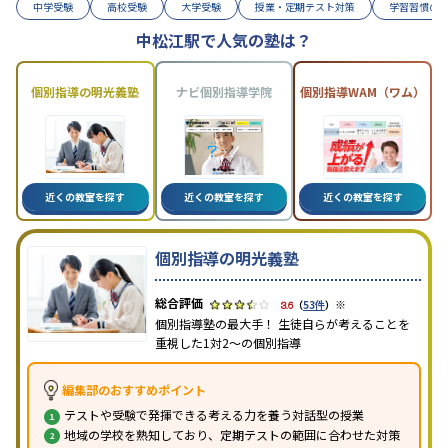
中学受験
高校受験
大学受験
授業・定期テスト対策
学習習慣の
中松江駅で人気の塾は？
個別指導の明光義塾
ナビ個別指導学院
個別指導WAM（ワム）
近くの教室を探す
近くの教室を探す
近くの教室を探す
個別指導の明光義塾
※
3.6
（
53件
）
個別指導塾の最大手！ 生徒自らが考えることを
重視した1対2〜の個別指導
編集部のおすすめポイント
テストや受験で発揮できる考える力を養う対話型の授業
地域の学校を熟知しており、定期テストの範囲に合わせた対策