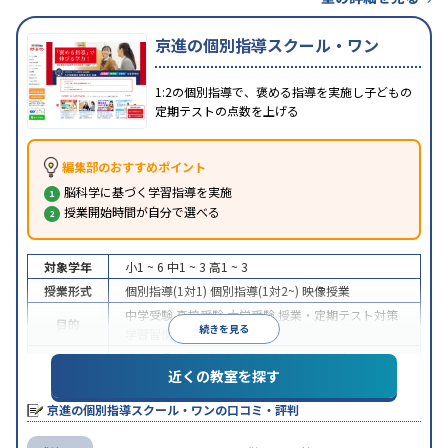
京進の個別指導スクール・ワン
1:2の個別指導で、褒める指導を実施し子どもの
定期テストの点数を上げる
編集部のおすすめポイント
脳科学に基づく学習指導を実施
授業開始時間が自分で選べる
対象学年
小1 ~ 6
中1 ~ 3
高1 ~ 3
授業形式
個別指導(1対1)
個別指導(1対2~)
映像授業
中学受験
高校受験
大学受験
授業・定期テスト対策
目的
続きを見る
学習習慣の定着
中高一貫校生に対応
授業の振替可能
学習にPC・タ
特徴
近くの教室を探す
ブレットを利用
季節講習のみの受講可
※2024年6月調査。
大学受験塾・予備校のアンケート調査方法
を参照
京進の個別指導スクール・ワンの口コミ・評判