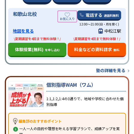
和歌山北校
電話する
通話料無料
12:00～21:00(日・月を除く)
地図を見る
中松江駅
\夏期講習を4回まで無料体験！/
\夏期講習を4回まで無料体験！/
体験授業(無料)
料金などの資料請求
を申し込む
無料
塾の詳細を見る
個別指導WAM（ワム）
1:1,1:2,1:4の3通りで、地域や学校に合わせた個
別指導
編集部のおすすめポイント
一人一人の目的や理想を叶える学習プランで、成績アップを実