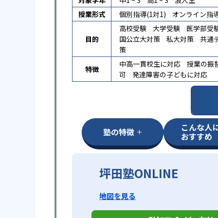
対象学年
中1 ~ 3
高1 ~ 3
浪人生
授業形式
個別指導(1対1)
オンライン指
高校受験
大学受験
医学部受
目的
国公立大対策
私大対策
共通
策
中高一貫校生に対応
授業の振
特徴
可
発達障害の子どもに対応
こんな人
塾の特徴
おすすめ
坪田塾ONLINE
地図を見る