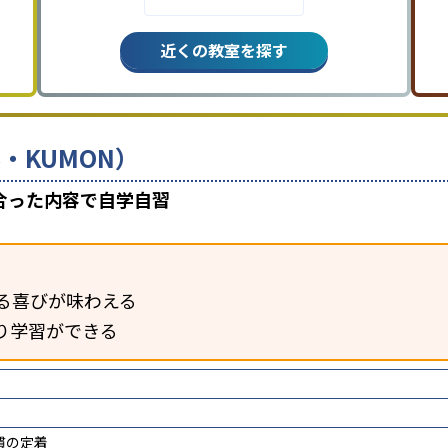
近くの教室を探す
・KUMON）
合った内容で自学自習
る喜びが味わえる
り学習ができる
慣の定着