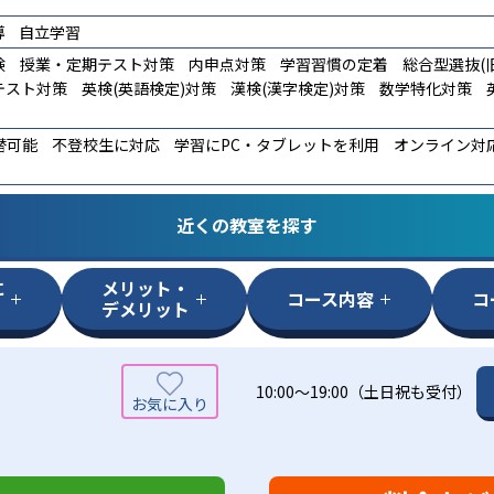
導
自立学習
験
授業・定期テスト対策
内申点対策
学習習慣の定着
総合型選抜(旧
テスト対策
英検(英語検定)対策
漢検(漢字検定)対策
数学特化対策
替可能
不登校生に対応
学習にPC・タブレットを利用
オンライン対
近くの教室を探す
に
メリット・
コース内容
コ
デメリット
10:00～19:00（土日祝も受付）