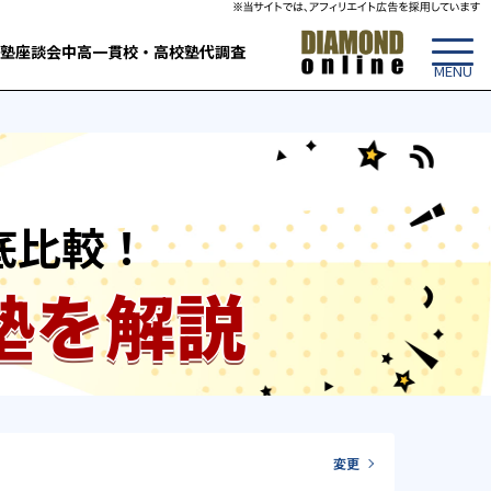
塾
座談会
中高一貫校・高校
塾代調査
底比較！
塾を解説
変更