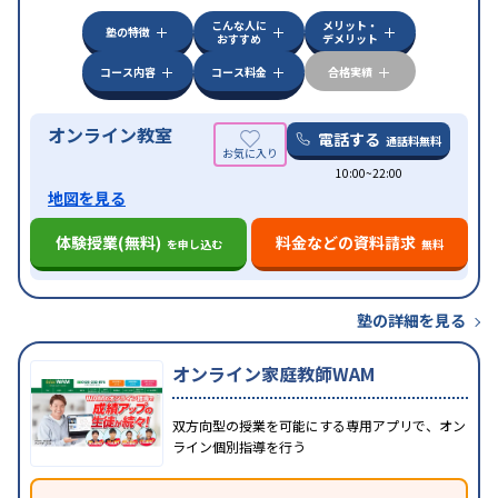
対策
その他科目別特化対策
こんな人に
メリット・
中高一貫校生に対応
授業の振替可能
不登校生に対
塾の特徴
おすすめ
デメリット
特徴
応
オンライン対応
1科目から受講可能
季節講習の
みの受講可
自習室あり
コース内容
コース料金
合格実績
オンライン教室
電話する
通話料無料
10:00~22:00
地図を見る
体験授業(無料)
料金などの資料請求
を申し込む
無料
塾の詳細を見る
オンライン家庭教師WAM
双方向型の授業を可能にする専用アプリで、オン
ライン個別指導を行う