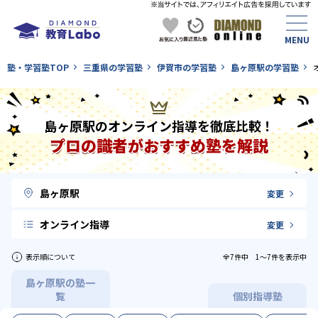
塾・学習塾TOP
三重県の学習塾
伊賀市の学習塾
島ヶ原駅の学習塾
島ヶ原駅のオンライン指導を徹底比較！
プロの識者がおすすめ塾を解説
島ヶ原駅
変更
オンライン指導
変更
表示順について
全7件中 1〜7件を表示中
島ヶ原駅の塾一
覧
個別指導塾