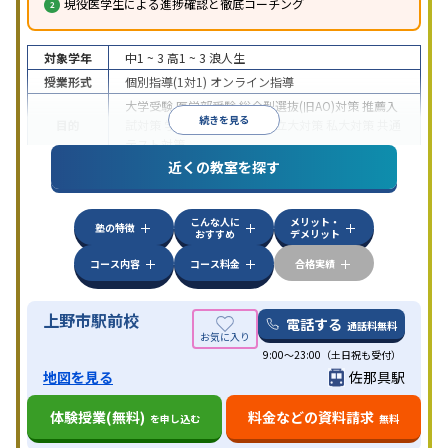
現役医学生による進捗確認と徹底コーチング
対象学年
中1 ~ 3
高1 ~ 3
浪人生
授業形式
個別指導(1対1)
オンライン指導
大学受験
医学部受験
総合型選抜(旧AO)対策
推薦入
続きを見る
目的
試対策
学校別特化対策
国公立大対策
私大対策
共通
テスト対策
近くの教室を探す
中高一貫校生に対応
授業の振替可能
不登校生に対
特徴
応
オンライン対応
1科目から受講可能
季節講習の
みの受講可
自習室あり
こんな人に
メリット・
塾の特徴
おすすめ
デメリット
コース内容
コース料金
合格実績
上野市駅前校
電話する
通話料無料
9:00～23:00（土日祝も受付）
地図を見る
佐那具駅
体験授業(無料)
料金などの資料請求
を申し込む
無料