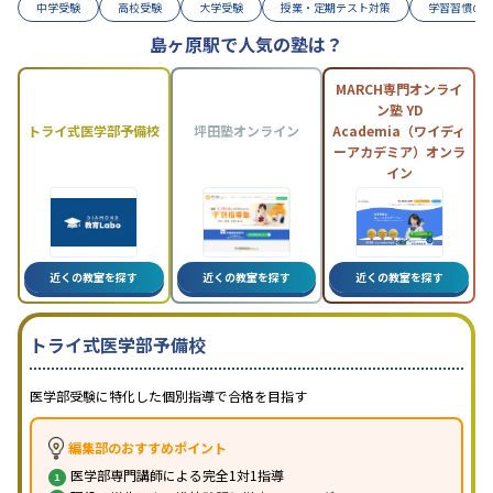
中学受験
高校受験
大学受験
授業・定期テスト対策
学習習慣の
島ヶ原駅で人気の塾は？
MARCH専門オンライ
ン塾 YD
トライ式医学部予備校
坪田塾オンライン
Academia（ワイディ
ーアカデミア）オンラ
イン
近くの教室を探す
近くの教室を探す
近くの教室を探す
トライ式医学部予備校
医学部受験に特化した個別指導で合格を目指す
編集部のおすすめポイント
医学部専門講師による完全1対1指導