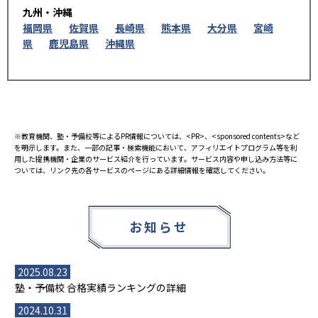
九州・沖縄
福岡県
佐賀県
長崎県
熊本県
大分県
宮崎
県
鹿児島県
沖縄県
※教育機関、塾・予備校等によるPR情報については、<PR>、<sponsored contents>など
を明示します。また、一部の記事・検索機能において、アフィリエイトプログラム等を利
用した提携機関・企業のサービス紹介を行っています。サービス内容や申し込み方法等に
ついては、リンク先の各サービスのページにある詳細情報を確認してください。
お知らせ
2025.08.23
塾・予備校 合格実績ランキングの詳細
2024.10.31