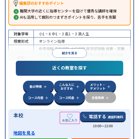
編集部のおすすめポイント
難関大学の近くに指導センターを設けて優秀な講師を確保
AIも活用して個別のつまずきポイントを探り、苦手を克服
対象学年
小1 ~ 6
中1 ~ 3
高1 ~ 3
浪人生
授業形式
オンライン指導
中学受験
高校受験
大学受験
医学部受験
授業・定期
続きを見る
テスト対策
内申点対策
学習習慣の定着
総合型選抜
目的
(旧AO)対策
推薦入試対策
英検(英語検定)対策
漢検
(漢字検定)対策
近くの教室を探す
中高一貫校生に対応
成績保証制度あり
授業の振替
特徴
可能
不登校生に対応
学習にPC・タブレットを利用
こんな人に
メリット・
オンライン対応
1科目から受講可能
塾の特徴
おすすめ
デメリット
コース内容
コース料金
合格実績
本校
電話する
通話料無料
10:00〜22:00
地図を見る