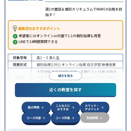
週1の面談＆個別カリキュラムでMARCH合格を目
指す！
編集部のおすすめポイント
希望者にはオンラインor対面で1:1の個別指導も用意
LINEで24時間質問できる
対象学年
高1 ~ 3
浪人生
授業形式
個別指導(1対1)
オンライン指導
自立学習
映像授業
大学受験
医学部受験
授業・定期テスト対策
内申点
続きを見る
目的
対策
学習習慣の定着
総合型選抜(旧AO)対策
推薦入
試対策
学校別特化対策
近くの教室を探す
中高一貫校生に対応
授業の振替可能
不登校生に対
特徴
応
学習にPC・タブレットを利用
オンライン対応
1
科目から受講可能
こんな人に
メリット・
塾の特徴
おすすめ
デメリット
コース内容
コース料金
合格実績