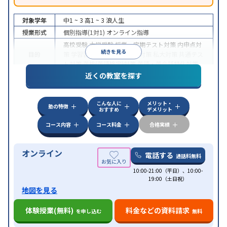
対象学年
中1 ~ 3
高1 ~ 3
浪人生
授業形式
個別指導(1対1)
オンライン指導
高校受験
大学受験
授業・定期テスト対策
内申点対
続きを見る
目的
策
学習習慣の定着
国公立大対策
私大対策
共通テス
ト対策
英検(英語検定)対策
英語・英会話特化対策
近くの教室を探す
中高一貫校生に対応
授業の振替可能
不登校生に対
特徴
応
学習にPC・タブレットを利用
オンライン対応
1
科目から受講可能
こんな人に
メリット・
塾の特徴
おすすめ
デメリット
コース内容
コース料金
合格実績
オンライン
電話する
通話料無料
10:00-21:00（平日）、10:00-
19:00（土日祝）
地図を見る
体験授業(無料)
料金などの資料請求
を申し込む
無料