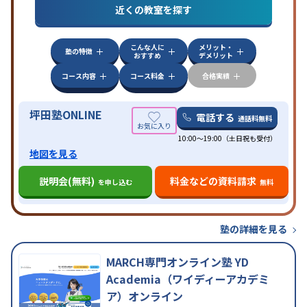
対策
共通テスト対策
英検(英語検定)対策
漢検(漢字
近くの教室を探す
検定)対策
数学特化対策
英語・英会話特化対策
その
他科目別特化対策
こんな人に
メリット・
中高一貫校生に対応
授業の振替可能
不登校生に対
塾の特徴
おすすめ
デメリット
応
学習にPC・タブレットを利用
オンライン対応
1
特徴
科目から受講可能
季節講習のみの受講可
発達障害
コース内容
コース料金
合格実績
の子どもに対応
坪田塾ONLINE
電話する
通話料無料
10:00～19:00（土日祝も受付）
地図を見る
説明会(無料)
料金などの資料請求
を申し込む
無料
塾の詳細を見る
MARCH専門オンライン塾 YD
Academia（ワイディーアカデミ
ア）オンライン