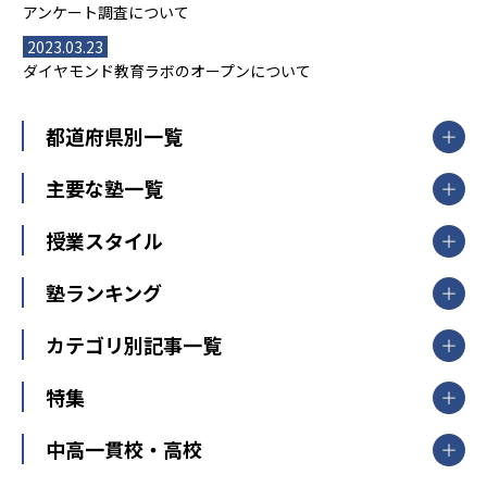
アンケート調査について
2023.03.23
ダイヤモンド教育ラボのオープンについて
都道府県別一覧
北海道・東北
主要な塾一覧
北海道
青森県
岩手県
宮城県
秋田県
【掲載塾一覧を見る】
授業スタイル
山形県
福島県
臨海セミナー
関東
個別指導
塾ランキング
東京個別指導学院
東京都
神奈川県
埼玉県
千葉県
茨城県
集団授業
個別指導塾TOMAS
栃木県
群馬県
中学受験ランキング
カテゴリ別記事一覧
オンライン指導
明光義塾
大学受験ランキング
北陸
映像授業
ナビ個別指導学院
中学受験
特集
新潟県
富山県
石川県
福井県
個別教室のトライ
高校受験
東進ハイスクール
中部
開成番長直伝！子どもの受験を成功させる方法
中高一貫校・高校
大学受験
武田塾
愛知県
静岡県
岐阜県
三重県
長野県
令和時代の失敗しない塾選び
資格取得・学び直し