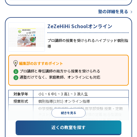
塾の詳細を見る
ZeZeHiHi Schoolオンライン
プロ講師の授業を受けられるハイブリッド個別指
導
編集部のおすすめポイント
プロ講師と専任講師の両方から授業を受けられる
通塾だけでなく、家庭教師、オンラインにも対応
対象学年
小1 ~ 6
中1 ~ 3
高1 ~ 3
浪人生
授業形式
個別指導(1対1)
オンライン指導
中学受験
高校受験
大学受験
医学部受験
授業・定期
続きを見る
テスト対策
内申点対策
学習習慣の定着
総合型選抜
(旧AO)対策
推薦入試対策
学校別特化対策
国公立大
目的
対策
私大対策
共通テスト対策
英検(英語検定)対策
近くの教室を探す
漢検(漢字検定)対策
数学特化対策
英語・英会話特化