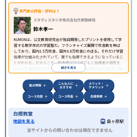
専門家の評価・評判は？
スタディスタジオ株式会社代表取締役
鈴木孝一
KUMONは、公文教育研究会が独自開発したプリントを使用して学
習する無学年式の学習塾だ。フランチャイズ展開で校舎数を伸ば
しており、国内1.5万校舎、国外0.8万校舎にのぼる。それだけ学習
指導が仕組み化されていて、誰でも指導できるようになっているこ
とがわかる。だからこそ、校舎選びでは子どもと指導者の相性を
続きを見る
きちんと確認すべきである。近所に2校舎ある場合も多いので、両
方見学してみることをオススメする。
こんな人に
メリット・
塾の特徴
おすすめ
デメリット
コース内容
コース料金
合格実績
白樫教室
地図を見る
島ヶ原駅
当サイトからの問い合わせは現在できません