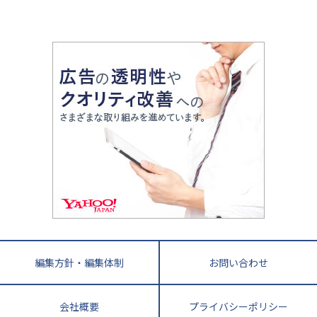
山梨県
2020年代の教育
中学入試最前線
教育費・塾代
中学受験最前線
近畿
てら先生の教育業界基本メソッド
座談会
大学入試改革
大阪府
運動と遊びを考える
兵庫県
京都府
奈良県
和歌山県
教育全般
親子で極める家庭学習
滋賀県
令和の大学受験は情報戦！
大学受験塾の選び方
ママテクエグザム
情報Ⅰ、数学が苦手な人注目！最短距離の学力
中学受験に熱心な市区町村ランキング
中国
進化する中高一貫校・高校
アップ法
小学校受験
鳥取県
島根県
岡山県
広島県
山口県
悩み多き「大学受験」相談室
家庭教師
四国
英語・英会話・英検対策
徳島県
香川県
愛媛県
高知県
小学校教師が解説！中学受験のリアル
教育ニュース最前線
九州・沖縄
教育ジャーナリストが徹底解説！ 大学受験の羅
福岡県
佐賀県
長崎県
熊本県
大分県
針盤
宮崎県
鹿児島県
沖縄県
編集方針・編集体制
お問い合わせ
会社概要
プライバシーポリシー