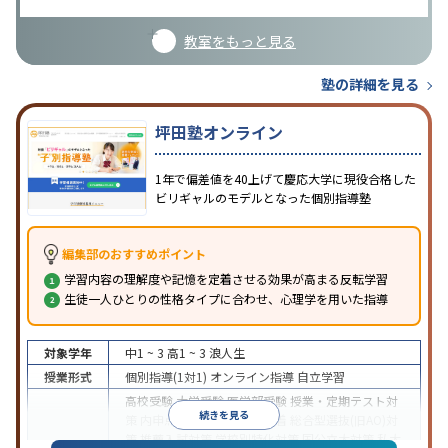
教室をもっと見る
塾の詳細を見る
坪田塾オンライン
1年で偏差値を40上げて慶応大学に現役合格した
ビリギャルのモデルとなった個別指導塾
編集部のおすすめポイント
学習内容の理解度や記憶を定着させる効果が高まる反転学習
生徒一人ひとりの性格タイプに合わせ、心理学を用いた指導
対象学年
中1 ~ 3
高1 ~ 3
浪人生
授業形式
個別指導(1対1)
オンライン指導
自立学習
高校受験
大学受験
医学部受験
授業・定期テスト対
続きを見る
策
内申点対策
学習習慣の定着
総合型選抜(旧AO)対
策
推薦入試対策
学校別特化対策
国公立大対策
私大
目的