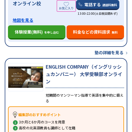
オンライン校
電話する
通話料無料
13:00-22:00(土日祝日問わず)
地図を見る
体験授業(無料)
料金などの資料請求
を申し込む
無料
塾の詳細を見る
ENGLISH COMPANY（イングリッシ
ュカンパニー） 大学受験部オンライ
ン
短期間のマンツーマン指導で英語を集中的に鍛え
る
編集部のおすすめポイント
3か月と6か月のコースを用意
高校の元英語教員も講師として在籍