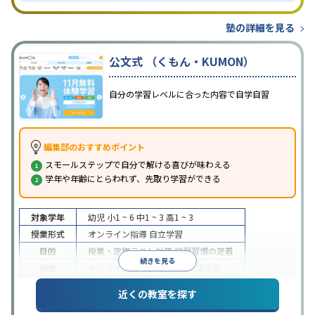
塾の詳細を見る
公文式 （くもん・KUMON）
自分の学習レベルに合った内容で自学自習
編集部のおすすめポイント
スモールステップで自分で解ける喜びが味わえる
学年や年齢にとらわれず、先取り学習ができる
対象学年
幼児
小1 ~ 6
中1 ~ 3
高1 ~ 3
授業形式
オンライン指導
自立学習
目的
授業・定期テスト対策
学習習慣の定着
続きを見る
特徴
オンライン対応
1科目から受講可能
近くの教室を探す