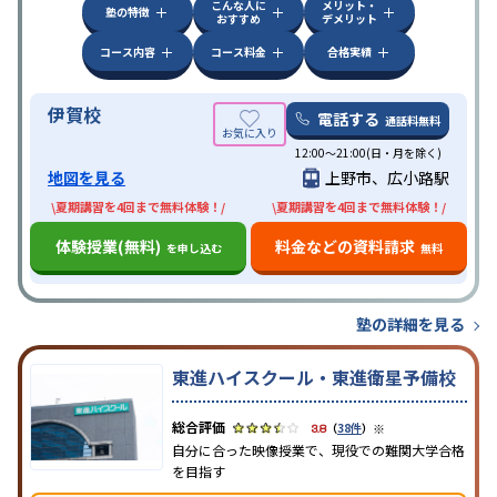
こんな人に
メリット・
塾の特徴
おすすめ
デメリット
コース内容
コース料金
合格実績
伊賀校
電話する
通話料無料
12:00～21:00(日・月を除く)
地図を見る
上野市、広小路駅
\夏期講習を4回まで無料体験！/
\夏期講習を4回まで無料体験！/
体験授業(無料)
料金などの資料請求
を申し込む
無料
塾の詳細を見る
東進ハイスクール・東進衛星予備校
※
3.8
（
38件
）
自分に合った映像授業で、現役での難関大学合格
を目指す