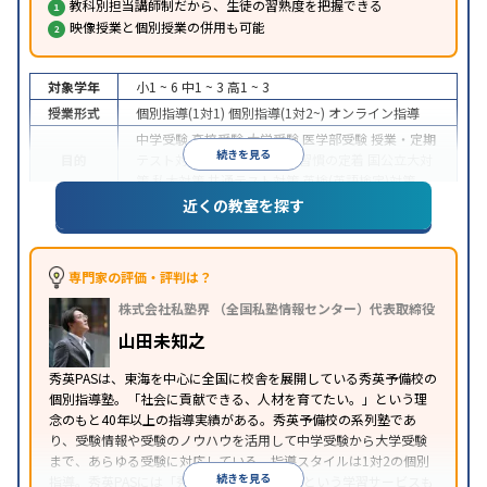
教科別担当講師制だから、生徒の習熟度を把握できる
映像授業と個別授業の併用も可能
対象学年
小1 ~ 6
中1 ~ 3
高1 ~ 3
授業形式
個別指導(1対1)
個別指導(1対2~)
オンライン指導
中学受験
高校受験
大学受験
医学部受験
授業・定期
続きを見る
目的
テスト対策
内申点対策
学習習慣の定着
国公立大対
策
私大対策
共通テスト対策
英検(英語検定)対策
近くの教室を探す
入塾に学力基準あり
授業の振替可能
学習にPC・タ
特徴
ブレットを利用
オンライン対応
1科目から受講可能
季節講習のみの受講可
自習室あり
※2024年6月調査。
大学受験塾・予備校のアンケート調査方法
を参照
専門家の評価・評判は？
株式会社私塾界 （全国私塾情報センター）代表取締役
山田未知之
秀英PASは、東海を中心に全国に校舎を展開している秀英予備校の
個別指導塾。「社会に貢献できる、人材を育てたい。」という理
念のもと40年以上の指導実績がある。秀英予備校の系列塾であ
り、受験情報や受験のノウハウを活用して中学受験から大学受験
まで、あらゆる受験に対応している。指導スタイルは1対2の個別
続きを見る
指導。秀英PASには「秀英PASオンライン」という学習サービスも