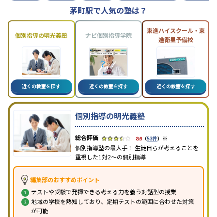
茅町駅で人気の塾は？
東進ハイスクール・東
個別指導の明光義塾
ナビ個別指導学院
進衛星予備校
近くの教室を探す
近くの教室を探す
近くの教室を探す
個別指導の明光義塾
※
3.6
（
53件
）
個別指導塾の最大手！ 生徒自らが考えることを
重視した1対2〜の個別指導
編集部のおすすめポイント
テストや受験で発揮できる考える力を養う対話型の授業
地域の学校を熟知しており、定期テストの範囲に合わせた対策
が可能