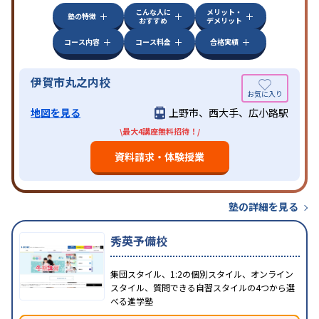
こんな人に
メリット・
塾の特徴
おすすめ
デメリット
コース内容
コース料金
合格実績
伊賀市丸之内校
地図を見る
上野市、西大手、広小路駅
\最大4講座無料招待！/
資料請求・体験授業
塾の詳細を見る
秀英予備校
集団スタイル、1:2の個別スタイル、オンライン
スタイル、質問できる自習スタイルの4つから選
べる進学塾