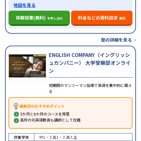
地図を見る
体験授業(無料)
料金などの資料請求
を申し込む
無料
塾の詳細を見る
ENGLISH COMPANY（イングリッシ
ュカンパニー） 大学受験部オンライ
ン
短期間のマンツーマン指導で英語を集中的に鍛え
る
編集部のおすすめポイント
3か月と6か月のコースを用意
高校の元英語教員も講師として在籍
対象学年
中1 ~ 3
高1 ~ 3
浪人生