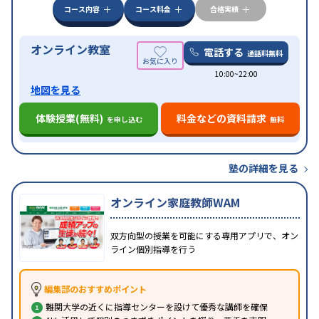
みの受講可
自習室あり
コース内容
コース料金
合格実績
オンライン教室
電話する
通話料無料
10:00~22:00
地図を見る
体験授業(無料)
料金などの資料請求
を申し込む
無料
塾の詳細を見る
オンライン家庭教師WAM
双方向型の授業を可能にする専用アプリで、オン
ライン個別指導を行う
編集部のおすすめポイント
難関大学の近くに指導センターを設けて優秀な講師を確保