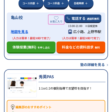
コース内容
コース料金
合格実績
亀山校
電話する
通話料無料
15:00-21:00 ※日祝定休
地図を見る
広小路、上野市駅
\入力は簡単！最短30秒で完了/
\入力は簡単！最短30秒で完了/
体験授業(無料)
料金などの資料請求
を申し込む
無料
塾の詳細を見る
秀英PAS
1:1or1:2の個別指導で志望校を目指す！
編集部のおすすめポイント