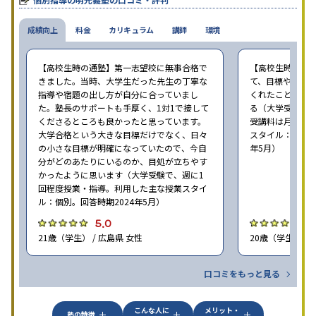
成績向上
料金
カリキュラム
講師
環境
【高校生時の通塾】第一志望校に無事合格で
【高校生時の通
きました。当時、大学生だった先生の丁寧な
て、目標や勉強
指導や宿題の出し方が自分に合っていまし
くれたことが、
た。塾長のサポートも手厚く、1対1で接して
る（大学受験で、
くださるところも良かったと思っています。
受講料は月35,
大学合格という大きな目標だけでなく、日々
スタイル：個別、
の小さな目標が明確になっていたので、今自
年5月）
分がどのあたりにいるのか、目処が立ちやす
かったように思います（大学受験で、週に1
回程度授業・指導。利用した主な授業スタイ
ル：個別。回答時期2024年5月）
5.0
4
21歳（学生） / 広島県 女性
20歳（学生） / 
口コミをもっと見る
こんな人に
メリット・
塾の特徴