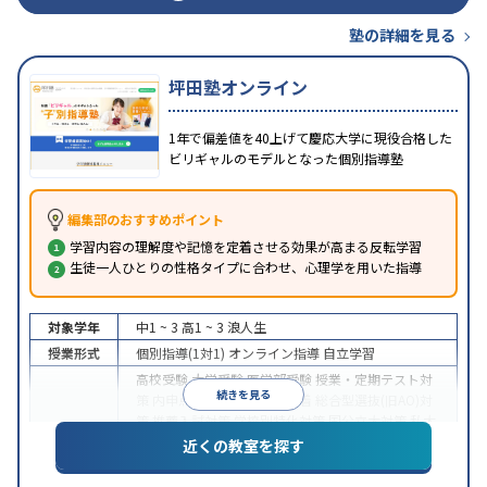
塾の詳細を見る
坪田塾オンライン
1年で偏差値を40上げて慶応大学に現役合格した
ビリギャルのモデルとなった個別指導塾
編集部のおすすめポイント
学習内容の理解度や記憶を定着させる効果が高まる反転学習
生徒一人ひとりの性格タイプに合わせ、心理学を用いた指導
対象学年
中1 ~ 3
高1 ~ 3
浪人生
授業形式
個別指導(1対1)
オンライン指導
自立学習
高校受験
大学受験
医学部受験
授業・定期テスト対
続きを見る
策
内申点対策
学習習慣の定着
総合型選抜(旧AO)対
策
推薦入試対策
学校別特化対策
国公立大対策
私大
目的
対策
共通テスト対策
英検(英語検定)対策
漢検(漢字
近くの教室を探す
検定)対策
数学特化対策
英語・英会話特化対策
その
他科目別特化対策