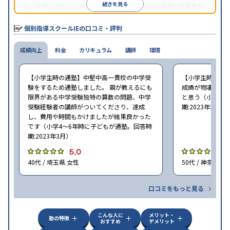
続きを見る
し、ノウハウもしっかりとしています。AIやICTの活用の先駆者的
な個別指導塾です。
個別指導スクールIEの口コミ・評判
成績向上
料金
カリキュラム
講師
環境
【小学生時の通塾】中堅中高一貫校の中学受
【小学生時の通
験をするため通塾しました。 親が教えるにも
成績が物凄く悪
限界がある中学受験独特の算数の問題、中学
と思う（小学6年
受験経験者の講師がついてくださり、達成
期:2023年3月）
し、費用や時間もかけましたが結果良かった
です（小学4〜6年時に子どもが通塾。回答時
期:2023年3月）
5.0
4
40代 / 埼玉県 女性
50代 / 神奈川県
口コミをもっと見る
こんな人に
メリット・
塾の特徴
おすすめ
デメリット