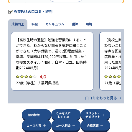
あり、自宅からも受講できる。
秀英PASの口コミ・評判
成績向上
料金
カリキュラム
講師
環境
【高校生時の通塾】勉強を習慣的にすること
【高校生時の通
ができた。わからない箇所を気軽に聞くこと
わないことがあ
ができた（大学受験で、週に2回程度授業・
赤点を回避できた
指導。受講料は月20,000円程度。利用した主
度授業・指導。受
な授業スタイル：個別、自習・自立。回答時
用した主な授業
期2024年5月）
2024年5月）
4.0
4
22歳（学生） / 福岡県 男性
21歳（学生） / 
口コミをもっと見る
こんな人に
メリット・
塾の特徴
おすすめ
デメリット
コース内容
コース料金
合格実績