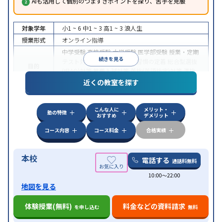
AIも活用して個別のつまずきポイントを探り、苦手を克服
対象学年
小1 ~ 6
中1 ~ 3
高1 ~ 3
浪人生
授業形式
オンライン指導
中学受験
高校受験
大学受験
医学部受験
授業・定期
続きを見る
テスト対策
内申点対策
学習習慣の定着
総合型選抜
目的
(旧AO)対策
推薦入試対策
英検(英語検定)対策
漢検
(漢字検定)対策
近くの教室を探す
中高一貫校生に対応
成績保証制度あり
授業の振替
特徴
可能
不登校生に対応
学習にPC・タブレットを利用
こんな人に
メリット・
オンライン対応
1科目から受講可能
塾の特徴
おすすめ
デメリット
コース内容
コース料金
合格実績
本校
電話する
通話料無料
10:00〜22:00
地図を見る
体験授業(無料)
料金などの資料請求
を申し込む
無料