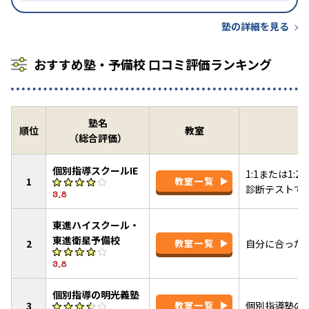
塾の詳細を見る
おすすめ塾・予備校 口コミ評価ランキング
塾名
順位
教室
（総合評価）
個別指導スクールIE
1:1または1
1
教室一覧
診断テストで
3.8
東進ハイスクール・
東進衛星予備校
2
教室一覧
自分に合った
3.8
個別指導の明光義塾
3
教室一覧
個別指導塾の