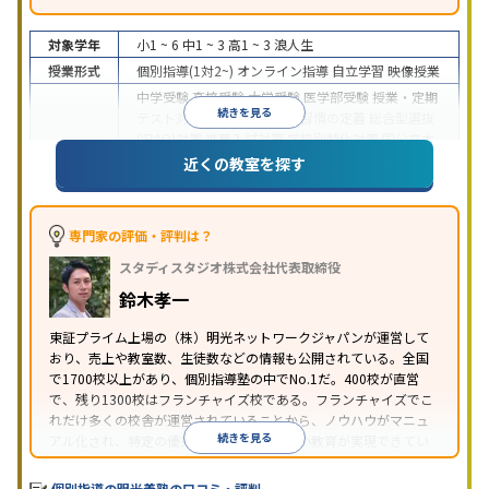
対象学年
小1 ~ 6
中1 ~ 3
高1 ~ 3
浪人生
授業形式
個別指導(1対2~)
オンライン指導
自立学習
映像授業
中学受験
高校受験
大学受験
医学部受験
授業・定期
続きを見る
テスト対策
内申点対策
学習習慣の定着
総合型選抜
(旧AO)対策
推薦入試対策
学校別特化対策
国公立大
目的
対策
私大対策
共通テスト対策
英検(英語検定)対策
近くの教室を探す
漢検(漢字検定)対策
数学特化対策
英語・英会話特化
対策
その他科目別特化対策
中高一貫校生に対応
特待生・奨学金制度あり
授業
専門家の評価・評判は？
の振替可能
不登校生に対応
学習にPC・タブレット
スタディスタジオ株式会社代表取締役
特徴
を利用
オンライン対応
1科目から受講可能
季節講
習のみの受講可
発達障害の子どもに対応
自習室あ
鈴木孝一
り
※2023年3月調査。
小学校高学年の個別指導塾アンケート調査方法
を参
東証プライム上場の（株）明光ネットワークジャパンが運営して
おり、売上や教室数、生徒数などの情報も公開されている。全国
照
で1700校以上があり、個別指導塾の中でNo.1だ。400校が直営
で、残り1300校はフランチャイズ校である。フランチャイズでこ
れだけ多くの校舎が運営されていることから、ノウハウがマニュ
続きを見る
アル化され、特定の優秀な人材に依存しない教育が実現できてい
ることが推測される。
個別指導の明光義塾の口コミ・評判