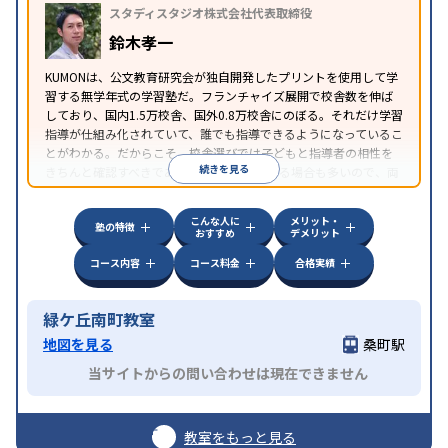
スタディスタジオ株式会社代表取締役
鈴木孝一
KUMONは、公文教育研究会が独自開発したプリントを使用して学
習する無学年式の学習塾だ。フランチャイズ展開で校舎数を伸ば
しており、国内1.5万校舎、国外0.8万校舎にのぼる。それだけ学習
指導が仕組み化されていて、誰でも指導できるようになっているこ
とがわかる。だからこそ、校舎選びでは子どもと指導者の相性を
続きを見る
きちんと確認すべきである。近所に2校舎ある場合も多いので、両
方見学してみることをオススメする。
こんな人に
メリット・
塾の特徴
おすすめ
デメリット
コース内容
コース料金
合格実績
緑ケ丘南町教室
地図を見る
桑町駅
当サイトからの問い合わせは現在できません
教室をもっと見る