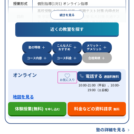
授業形式
個別指導(1対1)
オンライン指導
高校受験
大学受験
授業・定期テスト対策
内申点対
続きを見る
目的
策
学習習慣の定着
国公立大対策
私大対策
共通テス
ト対策
英検(英語検定)対策
英語・英会話特化対策
近くの教室を探す
中高一貫校生に対応
授業の振替可能
不登校生に対
特徴
応
学習にPC・タブレットを利用
オンライン対応
1
科目から受講可能
こんな人に
メリット・
塾の特徴
おすすめ
デメリット
コース内容
コース料金
合格実績
オンライン
電話する
通話料無料
10:00-21:00（平日）、10:00-
19:00（土日祝）
地図を見る
体験授業(無料)
料金などの資料請求
を申し込む
無料
塾の詳細を見る