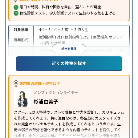
曜日や時間、科目や回数を自由に選ぶことが可能
個性診断テスト、学力診断テストで生徒のやる気を上げる
対象学年
小1 ~ 6
中1 ~ 3
高1 ~ 3
浪人生
個別指導(1対1)
個別指導(1対2~)
集団授業
オンライ
授業形式
ン指導
映像授業
続きを見る
中学受験
高校受験
大学受験
医学部受験
授業・定期
テスト対策
内申点対策
学習習慣の定着
総合型選抜
(旧AO)対策
推薦入試対策
学校別特化対策
国公立大
近くの教室を探す
目的
対策
私大対策
共通テスト対策
英検(英語検定)対策
漢検(漢字検定)対策
数学特化対策
その他科目別特化
対策
専門家の評価・評判は？
中高一貫校生に対応
オンライン対応
1科目から受講
特徴
ノンフィクションライター
可能
季節講習のみの受講可
自習室あり
※2023年3月調査。
小学校高学年の個別指導塾アンケート調査方法
を参
杉浦由美子
照
スクールIEは入塾時のテストで性格と学力を診断し、カリキュラム
を作成してくれます。特に注目なのは、各生徒にカスタマイズさ
れた完全オリジナルテキストを作成してくれるという点です。生
徒の弱点の部分を強化できるような内容のテキストを提供してく
れます。また、コロナ禍よりずっと前からオンライン授業を導入