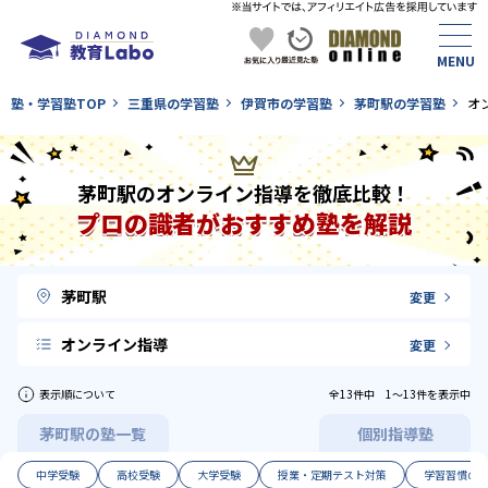
塾・学習塾TOP
三重県の学習塾
伊賀市の学習塾
茅町駅の学習塾
オ
茅町駅のオンライン指導を徹底比較！
プロの識者がおすすめ塾を解説
茅町駅
変更
オンライン指導
変更
表示順について
全13件中 1〜13件を表示中
茅町駅の塾一覧
個別指導塾
中学受験
高校受験
大学受験
授業・定期テスト対策
学習習慣の