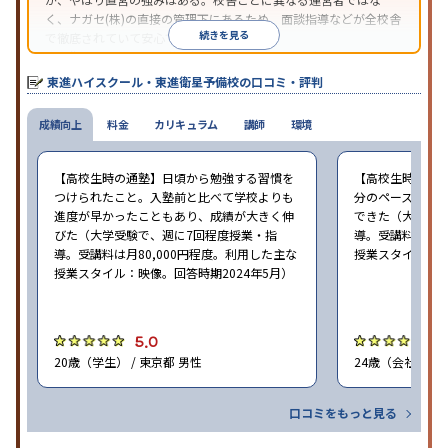
く、ナガセ(株)の直接の管理下にあるため、面談指導などが全校舎
続きを見る
で徹底されていて安心できる。
東進衛星予備校は、運営会社により指導方針や校舎のルールが異
なる。体験授業では、授業のみで判断するのではなく、担当者や
東進ハイスクール・東進衛星予備校の口コミ・評判
校舎雰囲気、校舎での合格実績などを確認すると良いだろう。
成績向上
料金
カリキュラム
講師
環境
【高校生時の通塾】日頃から勉強する習慣を
【高校生時の通
つけられたこと。入塾前と比べて学校よりも
分のペースで進
進度が早かったこともあり、成績が大きく伸
できた（大学受験
びた（大学受験で、週に7回程度授業・指
導。受講料は月8
導。受講料は月80,000円程度。利用した主な
授業スタイル：映
授業スタイル：映像。回答時期2024年5月）
5.0
5
20歳（学生） / 東京都 男性
24歳（会社員<正
口コミをもっと見る