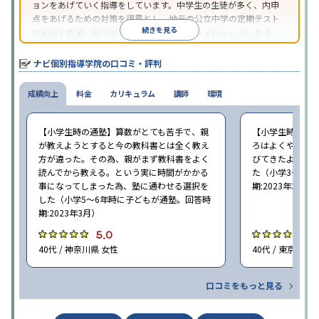
ョンをあげていく指導をしています。中学生の生徒が多く、内申
点をあげるための対策を得意とし、地元の公立中学の定期テスト
続きを見る
の範囲を教室に貼り出すなど手厚く学習をフォローしています。
オリジナルテキストを使用しており、特に英語は各教科書に合わ
せたテキストを使った「先取り学習」で理解度を深められます。
ナビ個別指導学院の口コミ・評判
成績向上
料金
カリキュラム
講師
環境
【小学生時の通塾】算数がとても苦手で、親
【小学生時の通
が教えようとすると今の教科書とは全く教え
ろはよくやり方
方が違った。その為、親がまず教科書をよく
びてきたようで
読んでから教える。という実に時間がかかる
た（小学3〜6年
事になってしまった為、塾に通わせる選択を
期:2023年3月）
した（小学5〜6年時に子どもが通塾。回答時
期:2023年3月）
5.0
4
40代 / 神奈川県 女性
40代 / 東京都 女
口コミをもっと見る