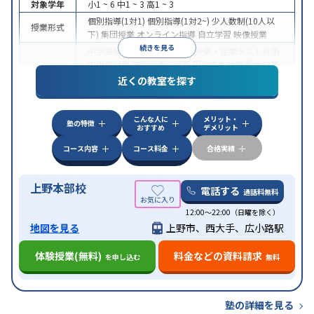
対象学年
小1 ~ 6
中1 ~ 3
高1 ~ 3
個別指導(1対1)
個別指導(1対2~)
少人数制(10人以
授業形式
下)
集団授業
オンライン指導
自立学習
映像授業
続きを見る
中学受験
高校受験
大学受験
授業・定期テスト対策
内申点対策
学習習慣の定着
国公立大対策
私大対策
目的
共通テスト対策
英検(英語検定)対策
英語・英会話特
近くの教室を探す
化対策
中高一貫校生に対応
授業の振替可能
不登校生に対
こんな人に
メリット・
応
学習にPC・タブレットを利用
オンライン対応
1
塾の特徴
特徴
おすすめ
デメリット
科目から受講可能
季節講習のみの受講可
自習室あ
り
コース内容
コース料金
合格実績
上野本部校
電話する
通話料無料
12:00～22:00（日曜を除く）
地図を見る
上野市、西大手、広小路駅
体験授業(無料)
料金などの資料請求
を申し込む
無料
塾の詳細を見る