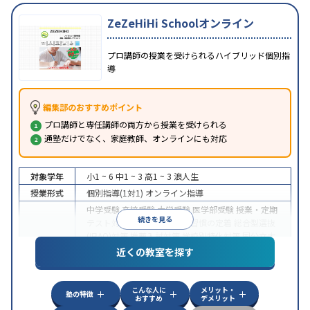
ZeZeHiHi Schoolオンライン
プロ講師の授業を受けられるハイブリッド個別指
導
編集部のおすすめポイント
プロ講師と専任講師の両方から授業を受けられる
通塾だけでなく、家庭教師、オンラインにも対応
対象学年
小1 ~ 6
中1 ~ 3
高1 ~ 3
浪人生
授業形式
個別指導(1対1)
オンライン指導
中学受験
高校受験
大学受験
医学部受験
授業・定期
続きを見る
テスト対策
内申点対策
学習習慣の定着
総合型選抜
(旧AO)対策
推薦入試対策
学校別特化対策
国公立大
目的
対策
私大対策
共通テスト対策
英検(英語検定)対策
近くの教室を探す
漢検(漢字検定)対策
数学特化対策
英語・英会話特化
対策
その他科目別特化対策
こんな人に
メリット・
中高一貫校生に対応
授業の振替可能
不登校生に対
塾の特徴
おすすめ
デメリット
特徴
応
オンライン対応
1科目から受講可能
季節講習の