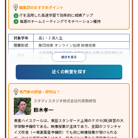
編集部のおすすめポイント
ITを活用した高速学習で効率的に成績アップ
毎週のチームミーティングでモチベーション維持
対象学年
高1 ~ 3
浪人生
授業形式
集団授業
オンライン指導
映像授業
大学受験
医学部受験
学校別特化対策
科目別特化対
目的
続きを見る
策
特待生・奨学金制度あり
授業の振替可能
学習に
近くの教室を探す
特徴
PC・タブレットを利用
1科目から受講可能
季節講
習のみの受講可
※2024年6月調査。
大学受験塾・予備校のアンケート調査方法
を参照
専門家の評価・評判は？
スタディスタジオ株式会社代表取締役
鈴木孝一
東進ハイスクールは、東証スタンダード上場のナガセ(株)直営の大
学受験予備校である。映像授業が主体であり、全国のフランチャ
イズ校舎（＝東進衛星予備校）でも同じ映像授業が受けられる
が、やはり直営の強みはある。校舎ごとに異なる運営者ではな