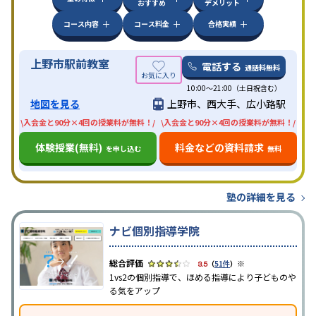
おすすめ
デメリット
コース内容
コース料金
合格実績
上野市駅前教室
電話する
通話料無料
10:00〜21:00（土日祝含む）
地図を見る
上野市、西大手、広小路駅
\入会金と90分×4回の授業料が無料！/
\入会金と90分×4回の授業料が無料！/
体験授業(無料)
料金などの資料請求
を申し込む
無料
塾の詳細を見る
ナビ個別指導学院
※
3.5
（
51件
）
1vs2の個別指導で、ほめる指導により子どものや
る気をアップ