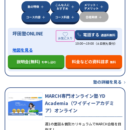
こんな人に
メリット・
中高一貫校生に対応
授業の振替可能
不登校生に対
塾の特徴
おすすめ
デメリット
応
学習にPC・タブレットを利用
オンライン対応
1
特徴
科目から受講可能
季節講習のみの受講可
発達障害
コース内容
コース料金
合格実績
の子どもに対応
坪田塾ONLINE
電話する
通話料無料
10:00～19:00（土日祝も受付）
地図を見る
説明会(無料)
料金などの資料請求
を申し込む
無料
塾の詳細を見る
MARCH専門オンライン塾 YD
Academia（ワイディーアカデミ
ア）オンライン
週1の面談＆個別カリキュラムでMARCH合格を目
指す！