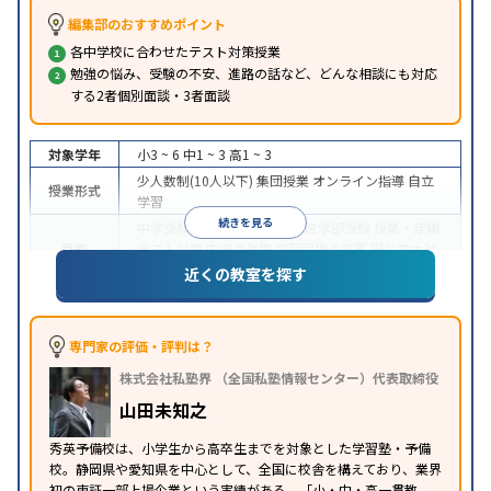
編集部のおすすめポイント
各中学校に合わせたテスト対策授業
勉強の悩み、受験の不安、進路の話など、どんな相談にも対応
する2者個別面談・3者面談
対象学年
小3 ~ 6
中1 ~ 3
高1 ~ 3
少人数制(10人以下)
集団授業
オンライン指導
自立
授業形式
学習
続きを見る
中学受験
高校受験
大学受験
医学部受験
授業・定期
目的
テスト対策
内申点対策
学習習慣の定着
国公立大対
策
私大対策
共通テスト対策
英検(英語検定)対策
近くの教室を探す
入塾に学力基準あり
授業の振替可能
学習にPC・タ
特徴
ブレットを利用
オンライン対応
1科目から受講可能
季節講習のみの受講可
自習室あり
専門家の評価・評判は？
※2023年10月調査。
小学校高学年の集団塾アンケート調査方法
を参照
株式会社私塾界 （全国私塾情報センター）代表取締役
山田未知之
秀英予備校は、小学生から高卒生までを対象とした学習塾・予備
校。静岡県や愛知県を中心として、全国に校舎を構えており、業界
初の東証一部上場企業という実績がある。「小・中・高一貫教