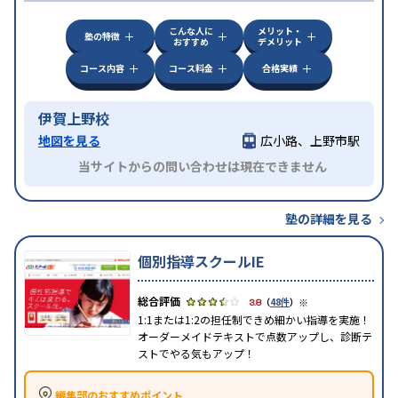
こんな人に
メリット・
塾の特徴
おすすめ
デメリット
コース内容
コース料金
合格実績
伊賀上野校
地図を見る
広小路、上野市駅
当サイトからの問い合わせは現在できません
塾の詳細を見る
個別指導スクールIE
※
3.8
（
48件
）
1:1または1:2の担任制できめ細かい指導を実施！
オーダーメイドテキストで点数アップし、診断テ
ストでやる気もアップ！
編集部のおすすめポイント