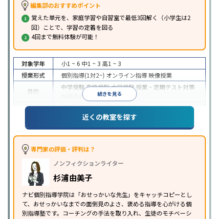
編集部のおすすめポイント
覚えた単元を、家庭学習や自習室で最低3回解く（小学生は2
回）ことで、学習の定着を図る
4回まで無料体験が可能！
対象学年
小1 ~ 6
中1 ~ 3
高1 ~ 3
授業形式
個別指導(1対2~)
オンライン指導
映像授業
中学受験
高校受験
大学受験
授業・定期テスト対策
目的
続きを見る
内申点対策
学習習慣の定着
成績保証制度あり
授業の振替可能
オンライン対応
近くの教室を探す
特徴
1科目から受講可能
季節講習のみの受講可
自習室あ
り
※2023年3月調査。
小学校高学年の個別指導塾アンケート調査方法
を参
照
専門家の評価・評判は？
ノンフィクションライター
杉浦由美子
ナビ個別指導学院は「おせっかいな先生」をキャッチコピーとし
て、おせっかいなまでの面倒見のよさ、褒める指導を心がける個
別指導塾です。コーチングの手法を取り入れ、生徒のモチベーシ