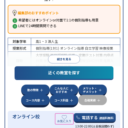
編集部のおすすめポイント
希望者にはオンラインor対面で1:1の個別指導も用意
LINEで24時間質問できる
対象学年
高1 ~ 3
浪人生
授業形式
個別指導(1対1)
オンライン指導
自立学習
映像授業
大学受験
医学部受験
授業・定期テスト対策
内申点
続きを見る
目的
対策
学習習慣の定着
総合型選抜(旧AO)対策
推薦入
試対策
学校別特化対策
近くの教室を探す
中高一貫校生に対応
授業の振替可能
不登校生に対
特徴
応
学習にPC・タブレットを利用
オンライン対応
1
科目から受講可能
こんな人に
メリット・
塾の特徴
おすすめ
デメリット
コース内容
コース料金
合格実績
オンライン校
電話する
通話料無料
13:00-22:00(土日祝日問わず)