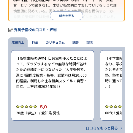
育」という特徴を有し、生徒が効果的に学習していけるような環
境整備に努めている。秀英予備校では集団授業を提供する一方、
続きを見る
秀英i D予備校では映像授業による学習スタイルを提供している。
秀英予備校の口コミ・評判
成績向上
料金
カリキュラム
講師
環境
【高校生時の通塾】自習室を使えたことによ
【小学生時の通
って、ダラダラするなどの無駄な時間が省け
なり、学校での
たため成績向上につながった（大学受験で、
たと考えている（
週に7回程度授業・指導。受講料は月20,000
塾。塾のおすす
円程度。利用した主な授業スタイル：自習・
時に通っていた塾：
自立。回答時期2024年5月）
月）
5.0
4
20歳（学生） / 愛知県 男性
60代 / 愛知県 男
口コミをもっと見る