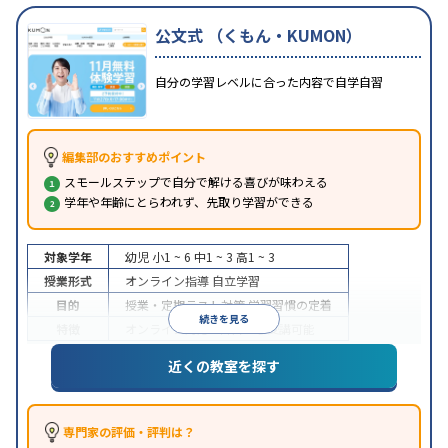
公文式 （くもん・KUMON）
自分の学習レベルに合った内容で自学自習
編集部のおすすめポイント
スモールステップで自分で解ける喜びが味わえる
学年や年齢にとらわれず、先取り学習ができる
対象学年
幼児
小1 ~ 6
中1 ~ 3
高1 ~ 3
授業形式
オンライン指導
自立学習
目的
授業・定期テスト対策
学習習慣の定着
続きを見る
特徴
オンライン対応
1科目から受講可能
近くの教室を探す
専門家の評価・評判は？