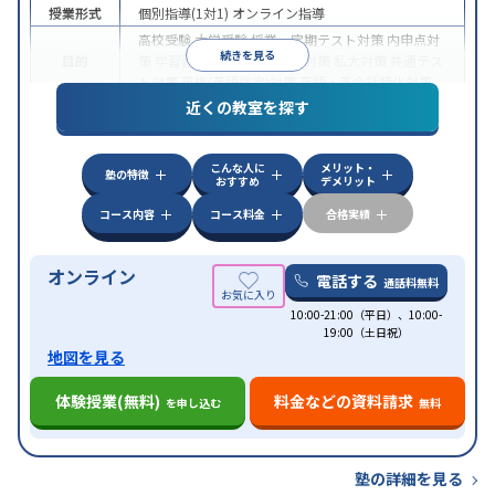
授業形式
個別指導(1対1)
オンライン指導
高校受験
大学受験
授業・定期テスト対策
内申点対
続きを見る
目的
策
学習習慣の定着
国公立大対策
私大対策
共通テス
ト対策
英検(英語検定)対策
英語・英会話特化対策
近くの教室を探す
中高一貫校生に対応
授業の振替可能
不登校生に対
特徴
応
学習にPC・タブレットを利用
オンライン対応
1
科目から受講可能
こんな人に
メリット・
塾の特徴
おすすめ
デメリット
コース内容
コース料金
合格実績
オンライン
電話する
通話料無料
10:00-21:00（平日）、10:00-
19:00（土日祝）
地図を見る
体験授業(無料)
料金などの資料請求
を申し込む
無料
塾の詳細を見る