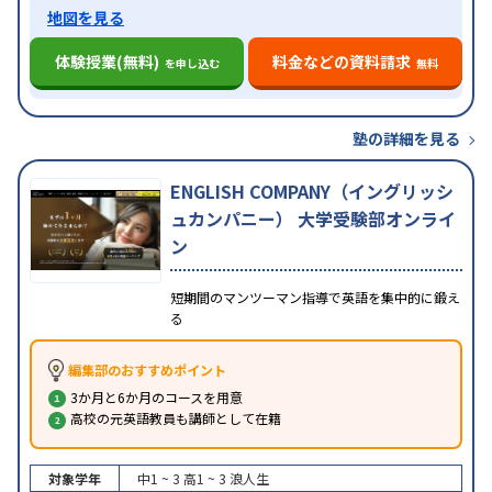
地図を見る
体験授業(無料)
料金などの資料請求
を申し込む
無料
塾の詳細を見る
ENGLISH COMPANY（イングリッシ
ュカンパニー） 大学受験部オンライ
ン
短期間のマンツーマン指導で英語を集中的に鍛え
る
編集部のおすすめポイント
3か月と6か月のコースを用意
高校の元英語教員も講師として在籍
対象学年
中1 ~ 3
高1 ~ 3
浪人生