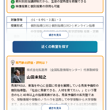
教科別担当講師制だから、生徒の習熟度を把握できる
映像授業と個別授業の併用も可能
対象学年
小1 ~ 6
中1 ~ 3
高1 ~ 3
授業形式
個別指導(1対1)
個別指導(1対2~)
オンライン指導
中学受験
高校受験
大学受験
医学部受験
授業・定期
続きを見る
目的
テスト対策
内申点対策
学習習慣の定着
国公立大対
策
私大対策
共通テスト対策
英検(英語検定)対策
近くの教室を探す
入塾に学力基準あり
授業の振替可能
学習にPC・タ
特徴
ブレットを利用
オンライン対応
1科目から受講可能
季節講習のみの受講可
自習室あり
※2024年6月調査。
大学受験塾・予備校のアンケート調査方法
を参照
専門家の評価・評判は？
株式会社私塾界 （全国私塾情報センター）代表取締役
山田未知之
秀英PASは、東海を中心に全国に校舎を展開している秀英予備校の
個別指導塾。「社会に貢献できる、人材を育てたい。」という理
念のもと40年以上の指導実績がある。秀英予備校の系列塾であ
り、受験情報や受験のノウハウを活用して中学受験から大学受験
まで、あらゆる受験に対応している。指導スタイルは1対2の個別
続きを見る
指導。秀英PASには「秀英PASオンライン」という学習サービスも