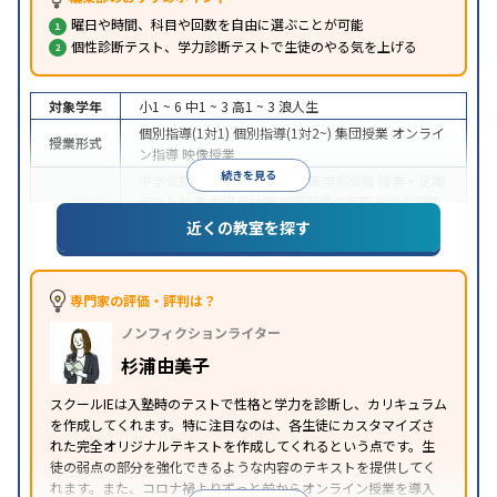
曜日や時間、科目や回数を自由に選ぶことが可能
個性診断テスト、学力診断テストで生徒のやる気を上げる
対象学年
小1 ~ 6
中1 ~ 3
高1 ~ 3
浪人生
個別指導(1対1)
個別指導(1対2~)
集団授業
オンライ
授業形式
ン指導
映像授業
続きを見る
中学受験
高校受験
大学受験
医学部受験
授業・定期
テスト対策
内申点対策
学習習慣の定着
総合型選抜
(旧AO)対策
推薦入試対策
学校別特化対策
国公立大
近くの教室を探す
目的
対策
私大対策
共通テスト対策
英検(英語検定)対策
漢検(漢字検定)対策
数学特化対策
その他科目別特化
対策
専門家の評価・評判は？
中高一貫校生に対応
オンライン対応
1科目から受講
特徴
ノンフィクションライター
可能
季節講習のみの受講可
自習室あり
※2023年3月調査。
小学校高学年の個別指導塾アンケート調査方法
を参
杉浦由美子
照
スクールIEは入塾時のテストで性格と学力を診断し、カリキュラム
を作成してくれます。特に注目なのは、各生徒にカスタマイズさ
れた完全オリジナルテキストを作成してくれるという点です。生
徒の弱点の部分を強化できるような内容のテキストを提供してく
れます。また、コロナ禍よりずっと前からオンライン授業を導入