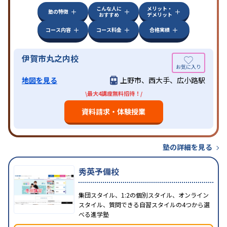
こんな人に
メリット・
塾の特徴
おすすめ
デメリット
コース内容
コース料金
合格実績
伊賀市丸之内校
地図を見る
上野市、西大手、広小路駅
\最大4講座無料招待！/
資料請求・体験授業
塾の詳細を見る
秀英予備校
集団スタイル、1:2の個別スタイル、オンライン
スタイル、質問できる自習スタイルの4つから選
べる進学塾