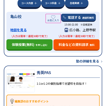
コース内容
コース料金
合格実績
亀山校
電話する
通話料無料
15:00-21:00 ※日祝定休
地図を見る
広小路、上野市駅
\入力は簡単！最短30秒で完了/
\入力は簡単！最短30秒で完了/
体験授業(無料)
料金などの資料請求
を申し込む
無料
塾の詳細を見る
秀英PAS
1:1or1:2の個別指導で志望校を目指す！
編集部のおすすめポイント