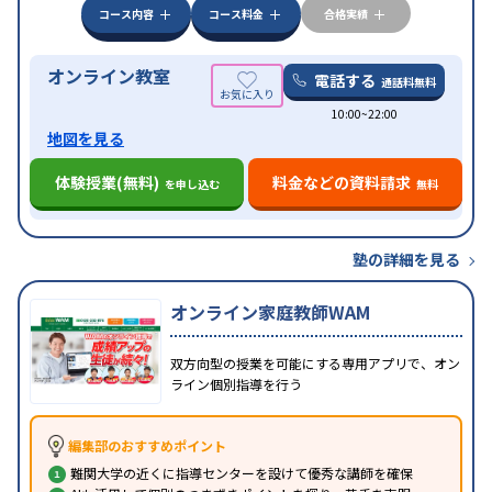
みの受講可
自習室あり
コース内容
コース料金
合格実績
オンライン教室
電話する
通話料無料
10:00~22:00
地図を見る
体験授業(無料)
料金などの資料請求
を申し込む
無料
塾の詳細を見る
オンライン家庭教師WAM
双方向型の授業を可能にする専用アプリで、オン
ライン個別指導を行う
編集部のおすすめポイント
難関大学の近くに指導センターを設けて優秀な講師を確保