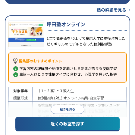
塾の詳細を見る
坪田塾オンライン
1年で偏差値を40上げて慶応大学に現役合格した
ビリギャルのモデルとなった個別指導塾
編集部のおすすめポイント
学習内容の理解度や記憶を定着させる効果が高まる反転学習
生徒一人ひとりの性格タイプに合わせ、心理学を用いた指導
対象学年
中1 ~ 3
高1 ~ 3
浪人生
授業形式
個別指導(1対1)
オンライン指導
自立学習
高校受験
大学受験
医学部受験
授業・定期テスト対
続きを見る
策
内申点対策
学習習慣の定着
総合型選抜(旧AO)対
策
推薦入試対策
学校別特化対策
国公立大対策
私大
目的
対策
共通テスト対策
英検(英語検定)対策
漢検(漢字
近くの教室を探す
検定)対策
数学特化対策
英語・英会話特化対策
その
他科目別特化対策