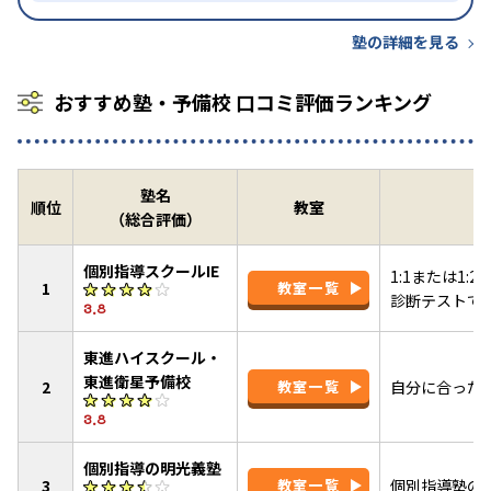
塾の詳細を見る
おすすめ塾・予備校 口コミ評価ランキング
塾名
順位
教室
（総合評価）
個別指導スクールIE
1:1または1
1
教室一覧
診断テストで
3.8
東進ハイスクール・
東進衛星予備校
2
教室一覧
自分に合った
3.8
個別指導の明光義塾
3
教室一覧
個別指導塾の