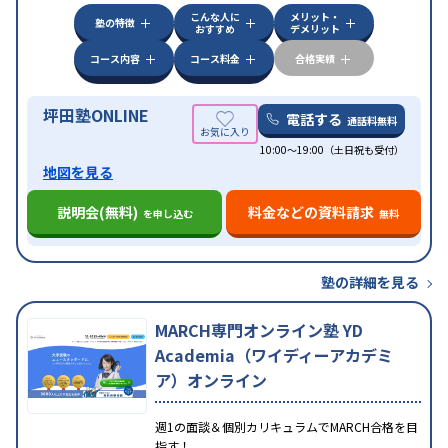
こんな人に
メリット・
中高一貫校生に対応
授業の振替可能
不登校生に対
塾の特徴
おすすめ
デメリット
応
学習にPC・タブレットを利用
オンライン対応
1
特徴
科目から受講可能
季節講習のみの受講可
発達障害
コース内容
コース料金
合格実績
の子どもに対応
坪田塾ONLINE
電話する
通話料無料
10:00～19:00（土日祝も受付）
地図を見る
説明会(無料)
料金などの資料請求
を申し込む
無料
塾の詳細を見る
MARCH専門オンライン塾 YD
Academia（ワイディーアカデミ
ア）オンライン
週1の面談＆個別カリキュラムでMARCH合格を目
指す！