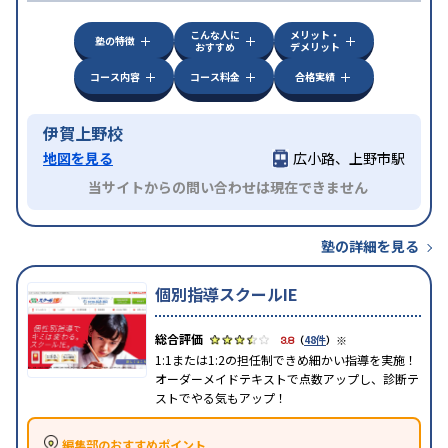
こんな人に
メリット・
塾の特徴
おすすめ
デメリット
コース内容
コース料金
合格実績
伊賀上野校
地図を見る
広小路、上野市駅
当サイトからの問い合わせは現在できません
塾の詳細を見る
個別指導スクールIE
※
3.8
（
48件
）
1:1または1:2の担任制できめ細かい指導を実施！
オーダーメイドテキストで点数アップし、診断テ
ストでやる気もアップ！
編集部のおすすめポイント