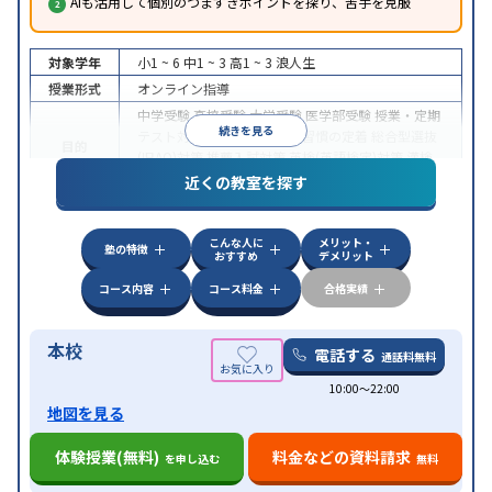
AIも活用して個別のつまずきポイントを探り、苦手を克服
対象学年
小1 ~ 6
中1 ~ 3
高1 ~ 3
浪人生
授業形式
オンライン指導
中学受験
高校受験
大学受験
医学部受験
授業・定期
続きを見る
テスト対策
内申点対策
学習習慣の定着
総合型選抜
目的
(旧AO)対策
推薦入試対策
英検(英語検定)対策
漢検
(漢字検定)対策
近くの教室を探す
中高一貫校生に対応
成績保証制度あり
授業の振替
特徴
可能
不登校生に対応
学習にPC・タブレットを利用
こんな人に
メリット・
オンライン対応
1科目から受講可能
塾の特徴
おすすめ
デメリット
コース内容
コース料金
合格実績
本校
電話する
通話料無料
10:00〜22:00
地図を見る
体験授業(無料)
料金などの資料請求
を申し込む
無料