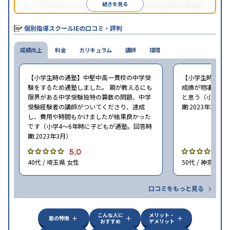
続きを見る
し、ノウハウもしっかりとしています。AIやICTの活用の先駆者的
な個別指導塾です。
個別指導スクールIEの口コミ・評判
成績向上
料金
カリキュラム
講師
環境
【小学生時の通塾】中堅中高一貫校の中学受
【小学生時の通
験をするため通塾しました。 親が教えるにも
成績が物凄く悪
限界がある中学受験独特の算数の問題、中学
と思う（小学6年
受験経験者の講師がついてくださり、達成
期:2023年3月）
し、費用や時間もかけましたが結果良かった
です（小学4〜6年時に子どもが通塾。回答時
期:2023年3月）
5.0
4
40代 / 埼玉県 女性
50代 / 神奈川県
口コミをもっと見る
こんな人に
メリット・
塾の特徴
おすすめ
デメリット