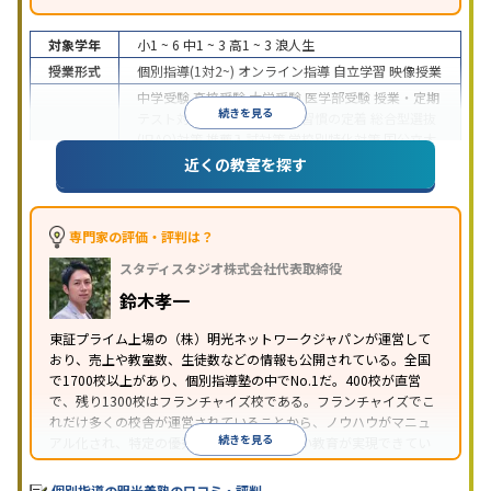
対象学年
小1 ~ 6
中1 ~ 3
高1 ~ 3
浪人生
授業形式
個別指導(1対2~)
オンライン指導
自立学習
映像授業
中学受験
高校受験
大学受験
医学部受験
授業・定期
続きを見る
テスト対策
内申点対策
学習習慣の定着
総合型選抜
(旧AO)対策
推薦入試対策
学校別特化対策
国公立大
目的
対策
私大対策
共通テスト対策
英検(英語検定)対策
近くの教室を探す
漢検(漢字検定)対策
数学特化対策
英語・英会話特化
対策
その他科目別特化対策
中高一貫校生に対応
特待生・奨学金制度あり
授業
専門家の評価・評判は？
の振替可能
不登校生に対応
学習にPC・タブレット
スタディスタジオ株式会社代表取締役
特徴
を利用
オンライン対応
1科目から受講可能
季節講
習のみの受講可
発達障害の子どもに対応
自習室あ
鈴木孝一
り
※2023年3月調査。
小学校高学年の個別指導塾アンケート調査方法
を参
東証プライム上場の（株）明光ネットワークジャパンが運営して
おり、売上や教室数、生徒数などの情報も公開されている。全国
照
で1700校以上があり、個別指導塾の中でNo.1だ。400校が直営
で、残り1300校はフランチャイズ校である。フランチャイズでこ
れだけ多くの校舎が運営されていることから、ノウハウがマニュ
続きを見る
アル化され、特定の優秀な人材に依存しない教育が実現できてい
ることが推測される。
個別指導の明光義塾の口コミ・評判