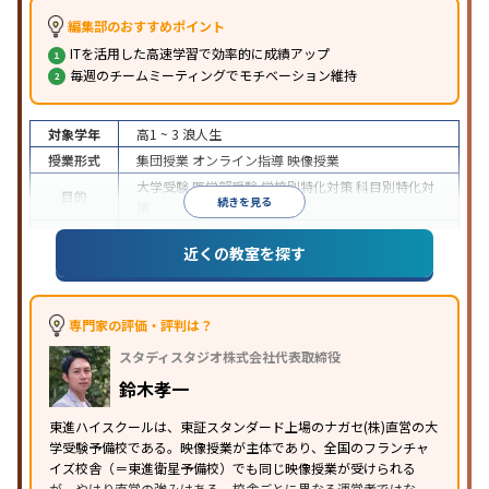
編集部のおすすめポイント
ITを活用した高速学習で効率的に成績アップ
毎週のチームミーティングでモチベーション維持
対象学年
高1 ~ 3
浪人生
授業形式
集団授業
オンライン指導
映像授業
大学受験
医学部受験
学校別特化対策
科目別特化対
目的
続きを見る
策
特待生・奨学金制度あり
授業の振替可能
学習に
近くの教室を探す
特徴
PC・タブレットを利用
1科目から受講可能
季節講
習のみの受講可
※2024年6月調査。
大学受験塾・予備校のアンケート調査方法
を参照
専門家の評価・評判は？
スタディスタジオ株式会社代表取締役
鈴木孝一
東進ハイスクールは、東証スタンダード上場のナガセ(株)直営の大
学受験予備校である。映像授業が主体であり、全国のフランチャ
イズ校舎（＝東進衛星予備校）でも同じ映像授業が受けられる
が、やはり直営の強みはある。校舎ごとに異なる運営者ではな