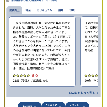
成績向上
料金
カリキュラム
講師
環境
【高校生時の通塾】第一志望校に無事合格で
【高校生時の通
きました。当時、大学生だった先生の丁寧な
て、目標や勉強
指導や宿題の出し方が自分に合っていまし
くれたことが、
た。塾長のサポートも手厚く、1対1で接して
る（大学受験で、
くださるところも良かったと思っています。
受講料は月35,
大学合格という大きな目標だけでなく、日々
スタイル：個別、
の小さな目標が明確になっていたので、今自
年5月）
分がどのあたりにいるのか、目処が立ちやす
かったように思います（大学受験で、週に1
回程度授業・指導。利用した主な授業スタイ
ル：個別。回答時期2024年5月）
5.0
4
21歳（学生） / 広島県 女性
20歳（学生） / 
口コミをもっと見る
こんな人に
メリット・
塾の特徴