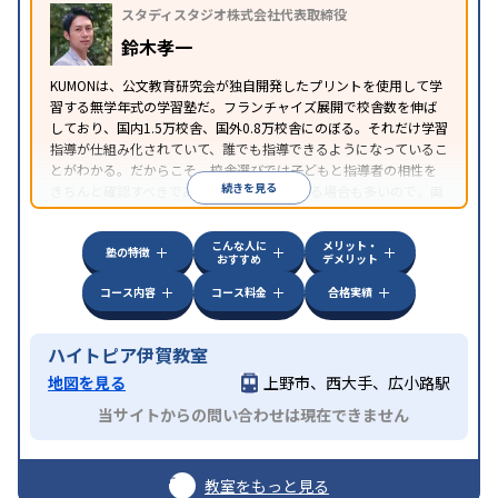
スタディスタジオ株式会社代表取締役
鈴木孝一
KUMONは、公文教育研究会が独自開発したプリントを使用して学
習する無学年式の学習塾だ。フランチャイズ展開で校舎数を伸ば
しており、国内1.5万校舎、国外0.8万校舎にのぼる。それだけ学習
指導が仕組み化されていて、誰でも指導できるようになっているこ
とがわかる。だからこそ、校舎選びでは子どもと指導者の相性を
続きを見る
きちんと確認すべきである。近所に2校舎ある場合も多いので、両
方見学してみることをオススメする。
こんな人に
メリット・
塾の特徴
おすすめ
デメリット
コース内容
コース料金
合格実績
ハイトピア伊賀教室
地図を見る
上野市、西大手、広小路駅
当サイトからの問い合わせは現在できません
教室をもっと見る