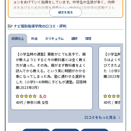
ョンをあげていく指導をしています。中学生の生徒が多く、内申
点をあげるための対策を得意とし、地元の公立中学の定期テスト
続きを見る
の範囲を教室に貼り出すなど手厚く学習をフォローしています。
オリジナルテキストを使用しており、特に英語は各教科書に合わ
せたテキストを使った「先取り学習」で理解度を深められます。
ナビ個別指導学院の口コミ・評判
成績向上
料金
カリキュラム
講師
環境
【小学生時の通塾】算数がとても苦手で、親
【小学生時の通
が教えようとすると今の教科書とは全く教え
ろはよくやり方
方が違った。その為、親がまず教科書をよく
びてきたようで
読んでから教える。という実に時間がかかる
た（小学3〜6年
事になってしまった為、塾に通わせる選択を
期:2023年3月）
した（小学5〜6年時に子どもが通塾。回答時
期:2023年3月）
5.0
4
40代 / 神奈川県 女性
40代 / 東京都 女
口コミをもっと見る