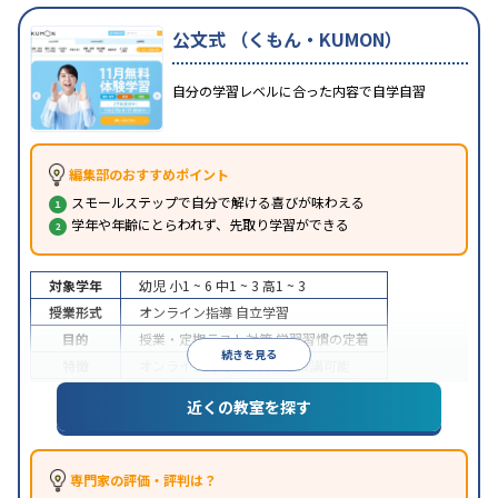
公文式 （くもん・KUMON）
自分の学習レベルに合った内容で自学自習
編集部のおすすめポイント
スモールステップで自分で解ける喜びが味わえる
学年や年齢にとらわれず、先取り学習ができる
対象学年
幼児
小1 ~ 6
中1 ~ 3
高1 ~ 3
授業形式
オンライン指導
自立学習
目的
授業・定期テスト対策
学習習慣の定着
続きを見る
特徴
オンライン対応
1科目から受講可能
近くの教室を探す
専門家の評価・評判は？