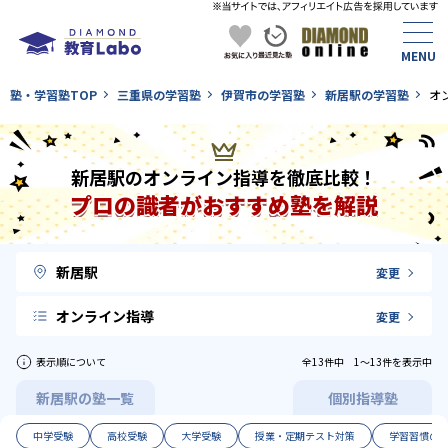
塾・学習塾TOP
三重県の学習塾
伊賀市の学習塾
新居駅の学習塾
オ
新居駅のオンライン指導を徹底比較！
プロの識者がおすすめ塾を解説
新居駅
変更
オンライン指導
変更
表示順について
全13件中 1〜13件を表示中
新居駅の塾一覧
個別指導塾
中学受験
高校受験
大学受験
授業・定期テスト対策
学習習慣の