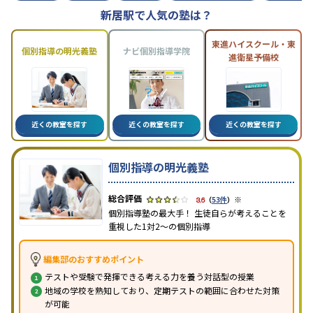
新居駅で人気の塾は？
東進ハイスクール・東
個別指導の明光義塾
ナビ個別指導学院
進衛星予備校
近くの教室を探す
近くの教室を探す
近くの教室を探す
個別指導の明光義塾
※
3.6
（
53件
）
個別指導塾の最大手！ 生徒自らが考えることを
重視した1対2〜の個別指導
編集部のおすすめポイント
テストや受験で発揮できる考える力を養う対話型の授業
地域の学校を熟知しており、定期テストの範囲に合わせた対策
が可能