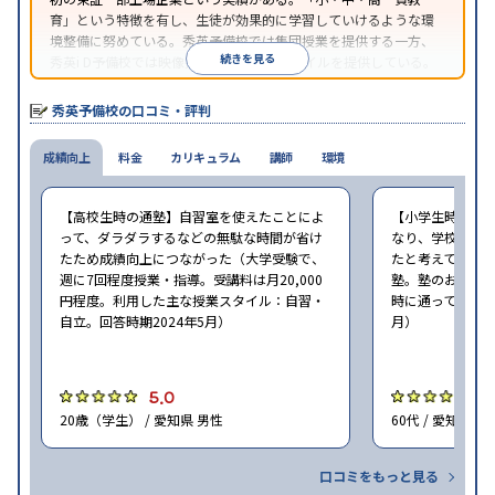
育」という特徴を有し、生徒が効果的に学習していけるような環
境整備に努めている。秀英予備校では集団授業を提供する一方、
続きを見る
秀英i D予備校では映像授業による学習スタイルを提供している。
秀英予備校の口コミ・評判
成績向上
料金
カリキュラム
講師
環境
【高校生時の通塾】自習室を使えたことによ
【小学生時の通
って、ダラダラするなどの無駄な時間が省け
なり、学校での
たため成績向上につながった（大学受験で、
たと考えている（
週に7回程度授業・指導。受講料は月20,000
塾。塾のおすす
円程度。利用した主な授業スタイル：自習・
時に通っていた塾：
自立。回答時期2024年5月）
月）
5.0
4
20歳（学生） / 愛知県 男性
60代 / 愛知県 男
口コミをもっと見る