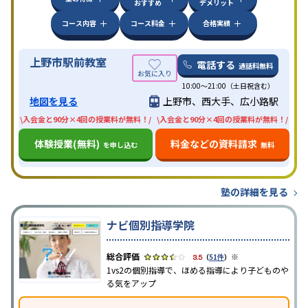
おすすめ
デメリット
コース内容
コース料金
合格実績
上野市駅前教室
電話する
通話料無料
10:00〜21:00（土日祝含む）
地図を見る
上野市、西大手、広小路駅
\入会金と90分×4回の授業料が無料！/
\入会金と90分×4回の授業料が無料！/
体験授業(無料)
料金などの資料請求
を申し込む
無料
塾の詳細を見る
ナビ個別指導学院
※
3.5
（
51件
）
1vs2の個別指導で、ほめる指導により子どものや
る気をアップ