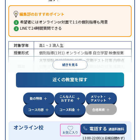
編集部のおすすめポイント
希望者にはオンラインor対面で1:1の個別指導も用意
LINEで24時間質問できる
対象学年
高1 ~ 3
浪人生
授業形式
個別指導(1対1)
オンライン指導
自立学習
映像授業
大学受験
医学部受験
授業・定期テスト対策
内申点
続きを見る
目的
対策
学習習慣の定着
総合型選抜(旧AO)対策
推薦入
試対策
学校別特化対策
近くの教室を探す
中高一貫校生に対応
授業の振替可能
不登校生に対
特徴
応
学習にPC・タブレットを利用
オンライン対応
1
科目から受講可能
こんな人に
メリット・
塾の特徴
おすすめ
デメリット
コース内容
コース料金
合格実績
オンライン校
電話する
通話料無料
13:00-22:00(土日祝日問わず)