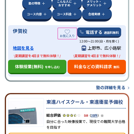
こんな人に
メリット・
塾の特徴
おすすめ
デメリット
コース内容
コース料金
合格実績
伊賀校
電話する
通話料無料
12:00～21:00(日・月を除く)
地図を見る
上野市、広小路駅
\夏期講習を4回まで無料体験！/
\夏期講習を4回まで無料体験！/
体験授業(無料)
料金などの資料請求
を申し込む
無料
塾の詳細を見る
東進ハイスクール・東進衛星予備校
※
3.8
（
38件
）
自分に合った映像授業で、現役での難関大学合格
を目指す