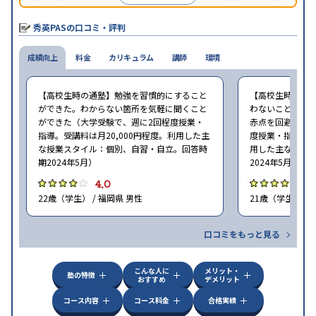
あり、自宅からも受講できる。
秀英PASの口コミ・評判
成績向上
料金
カリキュラム
講師
環境
【高校生時の通塾】勉強を習慣的にすること
【高校生時の通
ができた。わからない箇所を気軽に聞くこと
わないことがあ
ができた（大学受験で、週に2回程度授業・
赤点を回避できた
指導。受講料は月20,000円程度。利用した主
度授業・指導。受
な授業スタイル：個別、自習・自立。回答時
用した主な授業
期2024年5月）
2024年5月）
4.0
4
22歳（学生） / 福岡県 男性
21歳（学生） / 
口コミをもっと見る
こんな人に
メリット・
塾の特徴
おすすめ
デメリット
コース内容
コース料金
合格実績