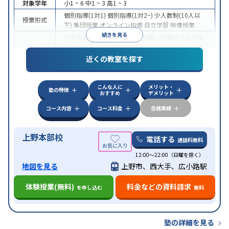
対象学年
小1 ~ 6
中1 ~ 3
高1 ~ 3
個別指導(1対1)
個別指導(1対2~)
少人数制(10人以
授業形式
下)
集団授業
オンライン指導
自立学習
映像授業
続きを見る
中学受験
高校受験
大学受験
授業・定期テスト対策
内申点対策
学習習慣の定着
国公立大対策
私大対策
目的
共通テスト対策
英検(英語検定)対策
英語・英会話特
近くの教室を探す
化対策
中高一貫校生に対応
授業の振替可能
不登校生に対
こんな人に
メリット・
応
学習にPC・タブレットを利用
オンライン対応
1
塾の特徴
特徴
おすすめ
デメリット
科目から受講可能
季節講習のみの受講可
自習室あ
り
コース内容
コース料金
合格実績
上野本部校
電話する
通話料無料
12:00～22:00（日曜を除く）
地図を見る
上野市、西大手、広小路駅
体験授業(無料)
料金などの資料請求
を申し込む
無料
塾の詳細を見る