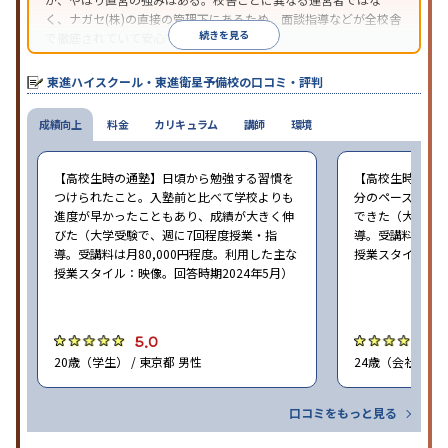
く、ナガセ(株)の直接の管理下にあるため、面談指導などが全校舎
続きを見る
で徹底されていて安心できる。
東進衛星予備校は、運営会社により指導方針や校舎のルールが異
なる。体験授業では、授業のみで判断するのではなく、担当者や
東進ハイスクール・東進衛星予備校の口コミ・評判
校舎雰囲気、校舎での合格実績などを確認すると良いだろう。
成績向上
料金
カリキュラム
講師
環境
【高校生時の通塾】日頃から勉強する習慣を
【高校生時の通
つけられたこと。入塾前と比べて学校よりも
分のペースで進
進度が早かったこともあり、成績が大きく伸
できた（大学受験
びた（大学受験で、週に7回程度授業・指
導。受講料は月8
導。受講料は月80,000円程度。利用した主な
授業スタイル：映
授業スタイル：映像。回答時期2024年5月）
5.0
5
20歳（学生） / 東京都 男性
24歳（会社員<正
口コミをもっと見る