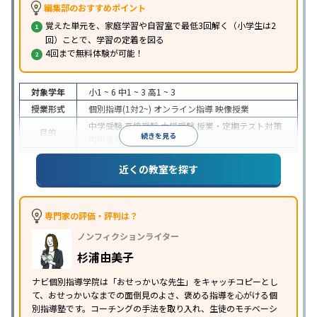
編集部のおすすめポイント
覚えた単元を、家庭学習や自習室で最低3回解く（小学生は2
回）ことで、学習の定着を図る
4回まで無料体験が可能！
対象学年
小1 ~ 6
中1 ~ 3
高1 ~ 3
授業形式
個別指導(1対2~)
オンライン指導
映像授業
中学受験
高校受験
大学受験
授業・定期テスト対策
目的
続きを見る
内申点対策
学習習慣の定着
成績保証制度あり
授業の振替可能
オンライン対応
近くの教室を探す
特徴
1科目から受講可能
季節講習のみの受講可
自習室あ
り
※2023年3月調査。
小学校高学年の個別指導塾アンケート調査方法
を参
照
専門家の評価・評判は？
ノンフィクションライター
杉浦由美子
ナビ個別指導学院は「おせっかいな先生」をキャッチコピーとし
て、おせっかいなまでの面倒見のよさ、褒める指導を心がける個
別指導塾です。コーチングの手法を取り入れ、生徒のモチベーシ