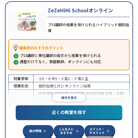
ZeZeHiHi Schoolオンライン
プロ講師の授業を受けられるハイブリッド個別指
導
編集部のおすすめポイント
プロ講師と専任講師の両方から授業を受けられる
通塾だけでなく、家庭教師、オンラインにも対応
対象学年
小1 ~ 6
中1 ~ 3
高1 ~ 3
浪人生
授業形式
個別指導(1対1)
オンライン指導
中学受験
高校受験
大学受験
医学部受験
授業・定期
続きを見る
テスト対策
内申点対策
学習習慣の定着
総合型選抜
(旧AO)対策
推薦入試対策
学校別特化対策
国公立大
目的
対策
私大対策
共通テスト対策
英検(英語検定)対策
近くの教室を探す
漢検(漢字検定)対策
数学特化対策
英語・英会話特化
対策
その他科目別特化対策
こんな人に
メリット・
中高一貫校生に対応
授業の振替可能
不登校生に対
塾の特徴
おすすめ
デメリット
特徴
応
オンライン対応
1科目から受講可能
季節講習の