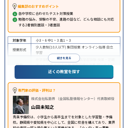
編集部のおすすめポイント
各中学校に合わせたテスト対策授業
勉強の悩み、受験の不安、進路の話など、どんな相談にも対応
する2者個別面談・3者面談
対象学年
小3 ~ 6
中1 ~ 3
高1 ~ 3
少人数制(10人以下)
集団授業
オンライン指導
自立
授業形式
学習
続きを見る
中学受験
高校受験
大学受験
医学部受験
授業・定期
目的
テスト対策
内申点対策
学習習慣の定着
国公立大対
策
私大対策
共通テスト対策
英検(英語検定)対策
近くの教室を探す
入塾に学力基準あり
授業の振替可能
学習にPC・タ
特徴
ブレットを利用
オンライン対応
1科目から受講可能
季節講習のみの受講可
自習室あり
専門家の評価・評判は？
※2023年10月調査。
小学校高学年の集団塾アンケート調査方法
を参照
株式会社私塾界 （全国私塾情報センター）代表取締役
山田未知之
秀英予備校は、小学生から高卒生までを対象とした学習塾・予備
校。静岡県や愛知県を中心として、全国に校舎を構えており、業界
初の東証一部上場企業という実績がある。「小・中・高一貫教