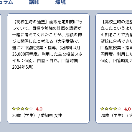
ュラム
講師
環境
【高校生時の通塾】面談を定期的に行
【高校生時の通
っていて、目標や勉強の計画を講師が
立ったというよ
一緒に考えてくれたことが、成績の伸
ん知ることで負
びに関係したと考える（大学受験で、
望校に合格でき
週に2回程度授業・指導。受講料は月
回程度授業・指導
35,000円程度。利用した主な授業スタ
円程度。利用し
イル：個別、自習・自立。回答時期
個別。回答時期2
2024年5月）
4.0
4.0
20歳（学生） / 愛知県 女性
20歳（学生） / 