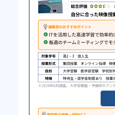
自分に合った映像授
編集部のおすすめポイント
ITを活用した高速学習で効率的
毎週のチームミーティングでモ
対象学年
高1 ~ 3
浪人生
授業形式
集団授業
オンライン指導
映
目的
大学受験
医学部受験
学校別
特徴
特待生・奨学金制度あり
授業
※2024年6月調査。
大学受験塾・予備校のアン
専門家の評価・評判は？