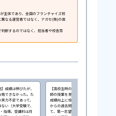
業が主体であり、全国のフランチャイズ校
異なる運営者ではなく、ナガセ(株)の直
で判断するのではなく、担当者や校舎雰
塾】成績は伸びたが、
【高校生時の通塾】映像授業で一流講
合格できなかった。た
師の授業を見続けることができた点は
の実力不足であって、
成績向上に役立った。また、早い時期
はない（大学受験で、
からの過去問演習による指導も相まっ
業・指導。受講料は月
て、第一志望に合格することができた