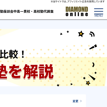
塾
座談会
中高一貫校・高校
塾代調査
比較！
塾を解説
変更