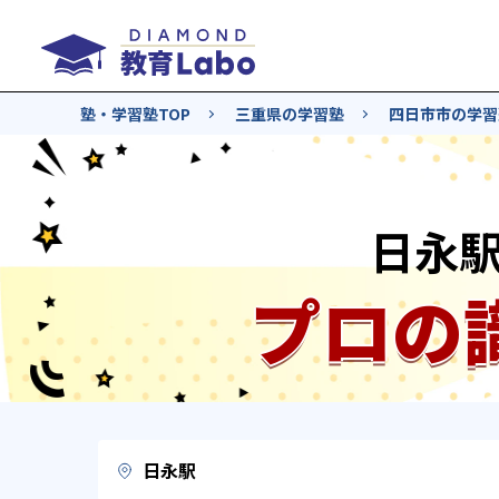
塾・学習塾TOP
三重県の学習塾
四日市市の学習
日永
プロの
日永駅