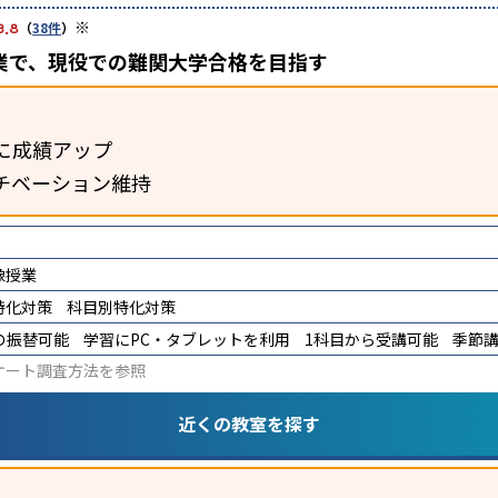
※
3.8
（
38件
）
業で、現役での難関大学合格を目指す
に成績アップ
チベーション維持
像授業
特化対策
科目別特化対策
の振替可能
学習にPC・タブレットを利用
1科目から受講可能
季節
ケート調査方法
を参照
近くの教室を探す