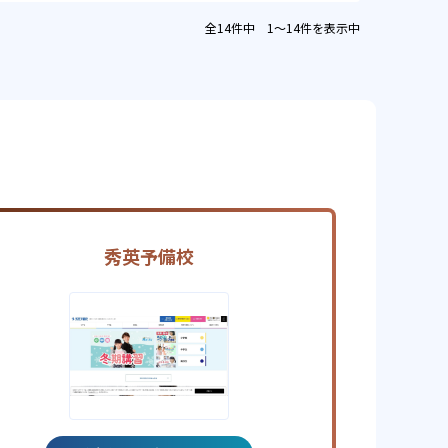
全14件中 1〜14件を表示中
秀英予備校