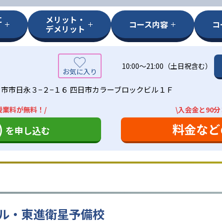
に
メリット・
コース内容
コ
デメリット
10:00〜21:00（土日祝含む）
市市日永３−２−１６ 四日市カラーブロックビル１Ｆ
授業料が無料！/
\入会金と90
)
料金など
を申し込む
ル・東進衛星予備校