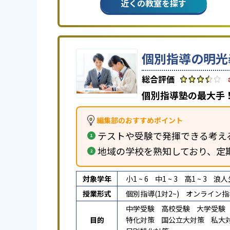
近くの教室を探す
個別指導の明光
個別指導塾の最大手！
編集部のおすすめポイント
テストや受験で発揮できる考え
地域の学校を熟知しており、定
対象学年
小1 ~ 6
中1 ~ 3
高1 ~ 3
浪人
授業形式
個別指導(1対2~)
オンライン指
中学受験
高校受験
大学受験
目的
特化対策
国公立大対策
私大