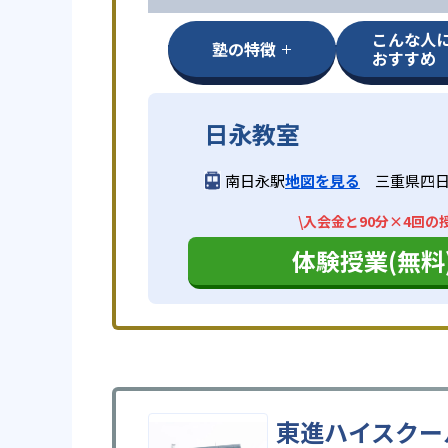
こんな人
塾の特徴
おすすめ
日永教室
南日永駅
地図を見る
三重県四日
\入会金と90分×4回の
体験授業(無料
東進ハイスクー