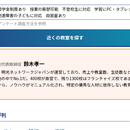
奨学金制度あり
授業の振替可能
不登校生に対応
学習にPC・タブレ
発達障害の子どもに対応
自習室あり
アンケート調査方法
を参照
近くの教室を探す
鈴木孝一
社代表取締役
）明光ネットワークジャパンが運営しており、売上や教室数、生徒数など
の中でNo.1だ。400校が直営で、残り1300校はフランチャイズ校で
から、ノウハウがマニュアル化され、特定の優秀な人材に依存しない教
評判