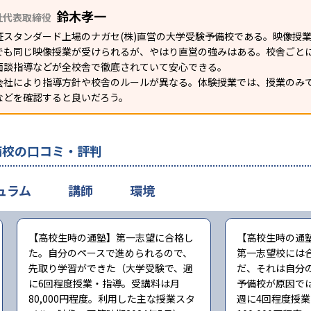
鈴木孝一
社代表取締役
証スタンダード上場のナガセ(株)直営の大学受験予備校である。映像授
でも同じ映像授業が受けられるが、やはり直営の強みはある。校舎ごとに
面談指導などが全校舎で徹底されていて安心できる。
会社により指導方針や校舎のルールが異なる。体験授業では、授業のみ
などを確認すると良いだろう。
備校の口コミ・評判
ュラム
講師
環境
【高校生時の通塾】第一志望に合格し
【高校生時の通
た。自分のペースで進められるので、
第一志望校には
先取り学習ができた（大学受験で、週
だ、それは自分
に6回程度授業・指導。受講料は月
予備校が原因で
80,000円程度。利用した主な授業スタ
週に4回程度授