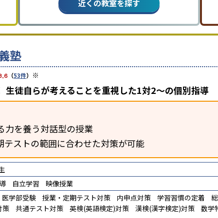
近くの教室を探す
義塾
※
3.6
（
53件
）
 生徒自らが考えることを重視した1対2〜の個別指導
る力を養う対話型の授業
期テストの範囲に合わせた対策が可能
生
導
自立学習
映像授業
医学部受験
授業・定期テスト対策
内申点対策
学習習慣の定着
総
対策
共通テスト対策
英検(英語検定)対策
漢検(漢字検定)対策
数学