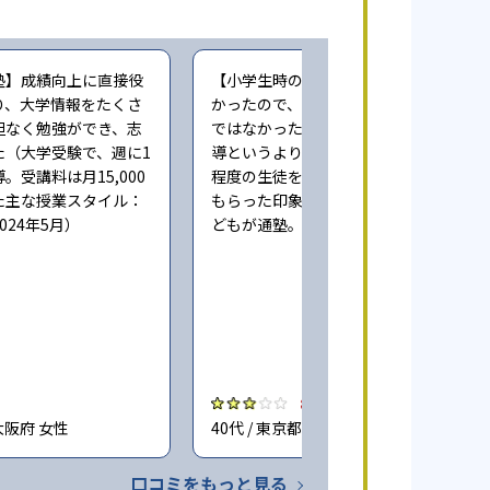
塾】成績向上に直接役
【小学生時の通塾】本人にやる気が無
り、大学情報をたくさ
かったので、成績向上するという感じ
担なく勉強ができ、志
ではなかった。また指導自体も個人指
た（大学受験で、週に1
導というより、一人の先生が一度に3人
。受講料は月15,000
程度の生徒をみており、きちんとみて
た主な授業スタイル：
もらった印象ではない（小学6年時に子
024年5月）
どもが通塾。回答時期:2023年3月）
3.0
大阪府 女性
40代 / 東京都 女性
口コミをもっと見る