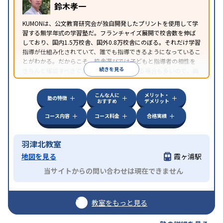
鈴木孝一
KUMONは、公文教育研究会が独自開発したプリントを使用して学
習する無学年式の学習塾だ。フランチャイズ展開で校舎数を伸ば
しており、国内1.5万校舎、国外0.8万校舎にのぼる。それだけ学習
指導が仕組み化されていて、誰でも指導できるようになっているこ
とがわかる。だからこそ、校舎選びでは子どもと指導者の相性を
続きを見る
きちんと確認すべきである。近所に2校舎ある場合も多いので、両
方見学してみることをオススメする。
こんな人に
メリット・
塾の特徴
おすすめ
デメリット
コース内容
コース料金
合格実績
羽津北教室
地図を見る
霞ヶ浦駅
当サイトからの問い合わせは現在できません
教室をもっと見る