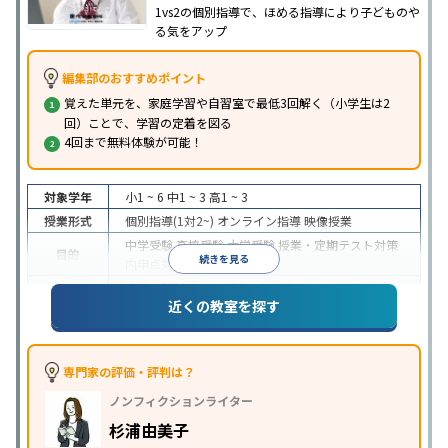
1vs2の個別指導で、ほめる指導により子どものや
る気をアップ
編集部のおすすめポイント
覚えた単元を、家庭学習や自習室で最低3回解く（小学生は2
回）ことで、学習の定着を図る
4回まで無料体験が可能！
対象学年
小1 ~ 6
中1 ~ 3
高1 ~ 3
授業形式
個別指導(1対2~)
オンライン指導
映像授業
中学受験
高校受験
大学受験
授業・定期テスト対策
目的
続きを見る
内申点対策
学習習慣の定着
成績保証制度あり
授業の振替可能
オンライン対応
近くの教室を探す
特徴
1科目から受講可能
季節講習のみの受講可
自習室あ
り
※2023年3月調査。
小学校高学年の個別指導塾アンケート調査方法
を参
照
専門家の評価・評判は？
ノンフィクションライター
杉浦由美子