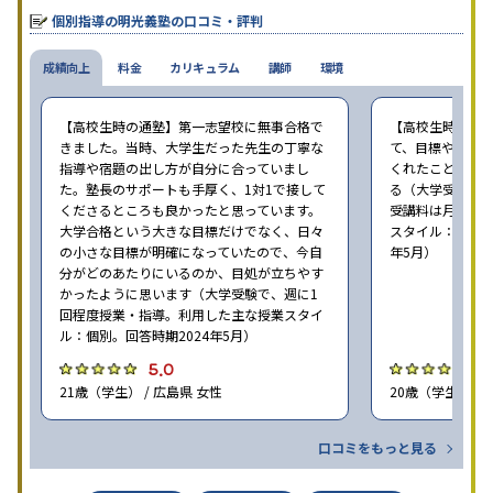
個別指導の明光義塾の口コミ・評判
成績向上
料金
カリキュラム
講師
環境
【高校生時の通塾】第一志望校に無事合格で
【高校生時の通
きました。当時、大学生だった先生の丁寧な
て、目標や勉強
指導や宿題の出し方が自分に合っていまし
くれたことが、
た。塾長のサポートも手厚く、1対1で接して
る（大学受験で、
くださるところも良かったと思っています。
受講料は月35,
大学合格という大きな目標だけでなく、日々
スタイル：個別、
の小さな目標が明確になっていたので、今自
年5月）
分がどのあたりにいるのか、目処が立ちやす
かったように思います（大学受験で、週に1
回程度授業・指導。利用した主な授業スタイ
ル：個別。回答時期2024年5月）
5.0
4
21歳（学生） / 広島県 女性
20歳（学生） / 
口コミをもっと見る