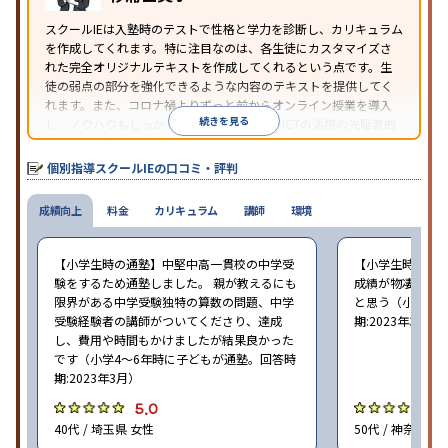
照
スクールIEは入塾時のテストで性格と学力を診断し、カリキュラム
を作成してくれます。特に注目なのは、各生徒にカスタマイズさ
れた完全オリジナルテキストを作成してくれるという点です。生
徒の弱点の部分を強化できるような内容のテキストを提供してく
れます。また、コロナ禍よりずっと前からオンライン授業を導入
続きを見る
し、ノウハウもしっかりとしています。AIやICTの活用の先駆者的
な個別指導塾です。
個別指導スクールIEの口コミ・評判
成績向上
料金
カリキュラム
講師
環境
【小学生時の通塾】中堅中高一貫校の中学受
【小学生時の通
験をするため通塾しました。 親が教えるにも
成績が物凄く悪
限界がある中学受験独特の算数の問題、中学
と思う（小学6年
受験経験者の講師がついてくださり、達成
期:2023年3月）
し、費用や時間もかけましたが結果良かった
です（小学4〜6年時に子どもが通塾。回答時
期:2023年3月）
5.0
4
40代 / 埼玉県 女性
50代 / 神奈川県