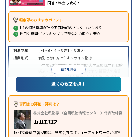
回答！料金も安め！
編集部のおすすめポイント
1:1の個別指導が叶う家庭教師のオプションもあり
曜日や時間がフレキシブルで部活との両立も安心
対象学年
小4 ~ 6
中1 ~ 3
高1 ~ 3
浪人生
授業形式
個別指導(1対2~)
オンライン指導
小学校受験
中学受験
高校受験
大学受験
医学部受験
続きを見る
授業・定期テスト対策
内申点対策
学習習慣の定着
総合型選抜(旧AO)対策
推薦入試対策
学校別特化対
目的
策
国公立大対策
私大対策
共通テスト対策
英検(英
近くの教室を探す
語検定)対策
漢検(漢字検定)対策
数学特化対策
英
語・英会話特化対策
その他科目別特化対策
中高一貫校生に対応
成績保証制度あり
授業の振替
専門家の評価・評判は？
可能
不登校生に対応
学習にPC・タブレットを利用
特徴
株式会社私塾界 （全国私塾情報センター）代表取締役
オンライン対応
季節講習のみの受講可
発達障害の
子どもに対応
山田未知之
個別指導塾 学習空間は、株式会社スタディーネットワークが運営