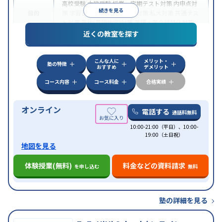
高校受験
大学受験
授業・定期テスト対策
内申点対
続きを見る
目的
策
学習習慣の定着
国公立大対策
私大対策
共通テス
ト対策
英検(英語検定)対策
英語・英会話特化対策
近くの教室を探す
中高一貫校生に対応
授業の振替可能
不登校生に対
特徴
応
学習にPC・タブレットを利用
オンライン対応
1
科目から受講可能
こんな人に
メリット・
塾の特徴
おすすめ
デメリット
コース内容
コース料金
合格実績
オンライン
電話する
通話料無料
10:00-21:00（平日）、10:00-
19:00（土日祝）
地図を見る
体験授業(無料)
料金などの資料請求
を申し込む
無料
塾の詳細を見る