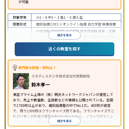
が可能
対象学年
小1 ~ 6
中1 ~ 3
高1 ~ 3
浪人生
授業形式
個別指導(1対2~)
オンライン指導
自立学習
映像授業
中学受験
高校受験
大学受験
医学部受験
授業・定期
続きを見る
テスト対策
内申点対策
学習習慣の定着
総合型選抜
(旧AO)対策
推薦入試対策
学校別特化対策
国公立大
目的
対策
私大対策
共通テスト対策
英検(英語検定)対策
近くの教室を探す
漢検(漢字検定)対策
数学特化対策
英語・英会話特化
対策
その他科目別特化対策
中高一貫校生に対応
特待生・奨学金制度あり
授業
専門家の評価・評判は？
の振替可能
不登校生に対応
学習にPC・タブレット
スタディスタジオ株式会社代表取締役
特徴
を利用
オンライン対応
1科目から受講可能
季節講
習のみの受講可
発達障害の子どもに対応
自習室あ
鈴木孝一
り
※2023年3月調査。
小学校高学年の個別指導塾アンケート調査方法
を参
東証プライム上場の（株）明光ネットワークジャパンが運営して
おり、売上や教室数、生徒数などの情報も公開されている。全国
照
で1700校以上があり、個別指導塾の中でNo.1だ。400校が直営
で、残り1300校はフランチャイズ校である。フランチャイズでこ
れだけ多くの校舎が運営されていることから、ノウハウがマニュ
続きを見る
アル化され、特定の優秀な人材に依存しない教育が実現できてい
ることが推測される。