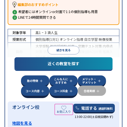
編集部のおすすめポイント
希望者にはオンラインor対面で1:1の個別指導も用意
LINEで24時間質問できる
対象学年
高1 ~ 3
浪人生
授業形式
個別指導(1対1)
オンライン指導
自立学習
映像授業
大学受験
医学部受験
授業・定期テスト対策
内申点
続きを見る
目的
対策
学習習慣の定着
総合型選抜(旧AO)対策
推薦入
試対策
学校別特化対策
近くの教室を探す
中高一貫校生に対応
授業の振替可能
不登校生に対
特徴
応
学習にPC・タブレットを利用
オンライン対応
1
科目から受講可能
こんな人に
メリット・
塾の特徴
おすすめ
デメリット
コース内容
コース料金
合格実績
オンライン校
電話する
通話料無料
13:00-22:00(土日祝日問わず)
地図を見る