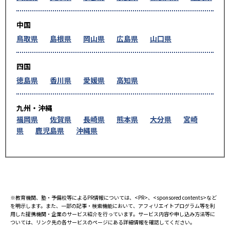
中国
鳥取県
島根県
岡山県
広島県
山口県
四国
徳島県
香川県
愛媛県
高知県
九州・沖縄
福岡県
佐賀県
長崎県
熊本県
大分県
宮崎
県
鹿児島県
沖縄県
※教育機関、塾・予備校等によるPR情報については、<PR>、<sponsored contents>など
を明示します。また、一部の記事・検索機能において、アフィリエイトプログラム等を利
用した提携機関・企業のサービス紹介を行っています。サービス内容や申し込み方法等に
ついては、リンク先の各サービスのページにある詳細情報を確認してください。