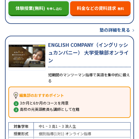
体験授業(無料)
料金などの資料請求
を申し込む
無料
塾の詳細を見る
ENGLISH COMPANY（イングリッシ
ュカンパニー） 大学受験部オンライ
ン
短期間のマンツーマン指導で英語を集中的に鍛え
る
編集部のおすすめポイント
3か月と6か月のコースを用意
高校の元英語教員も講師として在籍
対象学年
中1 ~ 3
高1 ~ 3
浪人生
授業形式
個別指導(1対1)
オンライン指導