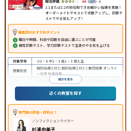
※
3.8
（
48件
）
1:1または1:2の担任制できめ細かい指導を実施！
オーダーメイドテキストで点数アップし、診断テ
ストでやる気もアップ！
編集部のおすすめポイント
曜日や時間、科目や回数を自由に選ぶことが可能
個性診断テスト、学力診断テストで生徒のやる気を上げる
対象学年
小1 ~ 6
中1 ~ 3
高1 ~ 3
浪人生
個別指導(1対1)
個別指導(1対2~)
集団授業
オンライ
授業形式
ン指導
映像授業
続きを見る
中学受験
高校受験
大学受験
医学部受験
授業・定期
テスト対策
内申点対策
学習習慣の定着
総合型選抜
(旧AO)対策
推薦入試対策
学校別特化対策
国公立大
近くの教室を探す
目的
対策
私大対策
共通テスト対策
英検(英語検定)対策
漢検(漢字検定)対策
数学特化対策
その他科目別特化
対策
専門家の評価・評判は？
中高一貫校生に対応
オンライン対応
1科目から受講
特徴
ノンフィクションライター
可能
季節講習のみの受講可
自習室あり
※2023年3月調査。
小学校高学年の個別指導塾アンケート調査方法
を参
杉浦由美子