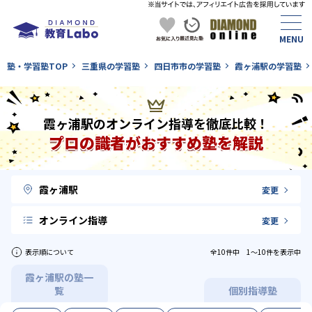
塾・学習塾TOP
三重県の学習塾
四日市市の学習塾
霞ヶ浦駅の学習塾
霞ヶ浦駅のオンライン指導を徹底比較！
プロの識者がおすすめ塾を解説
霞ヶ浦駅
変更
オンライン指導
変更
表示順について
全10件中 1〜10件を表示中
霞ヶ浦駅の塾一
覧
個別指導塾