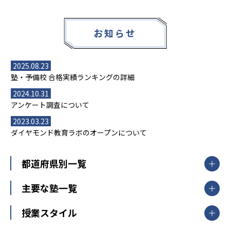
お知らせ
2025.08.23
塾・予備校 合格実績ランキングの詳細
2024.10.31
アンケート調査について
2023.03.23
ダイヤモンド教育ラボのオープンについて
都道府県別一覧
北海道・東北
主要な塾一覧
北海道
青森県
岩手県
宮城県
秋田県
【掲載塾一覧を見る】
授業スタイル
山形県
福島県
臨海セミナー