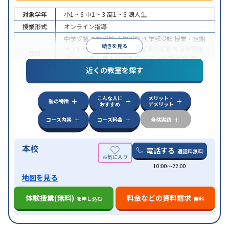
対象学年
小1 ~ 6
中1 ~ 3
高1 ~ 3
浪人生
授業形式
オンライン指導
中学受験
高校受験
大学受験
医学部受験
授業・定期
続きを見る
テスト対策
内申点対策
学習習慣の定着
総合型選抜
目的
(旧AO)対策
推薦入試対策
英検(英語検定)対策
漢検
(漢字検定)対策
近くの教室を探す
中高一貫校生に対応
成績保証制度あり
授業の振替
特徴
可能
不登校生に対応
学習にPC・タブレットを利用
こんな人に
メリット・
オンライン対応
1科目から受講可能
塾の特徴
おすすめ
デメリット
コース内容
コース料金
合格実績
本校
電話する
通話料無料
10:00〜22:00
地図を見る
体験授業(無料)
料金などの資料請求
を申し込む
無料