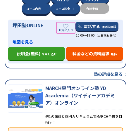
応
学習にPC・タブレットを利用
オンライン対応
1
特徴
科目から受講可能
季節講習のみの受講可
発達障害
コース内容
コース料金
合格実績
の子どもに対応
坪田塾ONLINE
電話する
通話料無料
10:00～19:00（土日祝も受付）
地図を見る
説明会(無料)
料金などの資料請求
を申し込む
無料
塾の詳細を見る
MARCH専門オンライン塾 YD
Academia（ワイディーアカデミ
ア）オンライン
週1の面談＆個別カリキュラムでMARCH合格を目
指す！