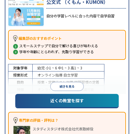
公文式 （くもん・KUMON）
自分の学習レベルに合った内容で自学自習
編集部のおすすめポイント
スモールステップで自分で解ける喜びが味わえる
学年や年齢にとらわれず、先取り学習ができる
対象学年
幼児
小1 ~ 6
中1 ~ 3
高1 ~ 3
授業形式
オンライン指導
自立学習
目的
授業・定期テスト対策
学習習慣の定着
続きを見る
特徴
オンライン対応
1科目から受講可能
近くの教室を探す
専門家の評価・評判は？
スタディスタジオ株式会社代表取締役