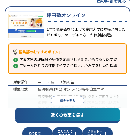
塾の詳細を見る
坪田塾オンライン
1年で偏差値を40上げて慶応大学に現役合格した
ビリギャルのモデルとなった個別指導塾
編集部のおすすめポイント
学習内容の理解度や記憶を定着させる効果が高まる反転学習
生徒一人ひとりの性格タイプに合わせ、心理学を用いた指導
対象学年
中1 ~ 3
高1 ~ 3
浪人生
授業形式
個別指導(1対1)
オンライン指導
自立学習
高校受験
大学受験
医学部受験
授業・定期テスト対
続きを見る
策
内申点対策
学習習慣の定着
総合型選抜(旧AO)対
策
推薦入試対策
学校別特化対策
国公立大対策
私大
目的
対策
共通テスト対策
英検(英語検定)対策
漢検(漢字
近くの教室を探す
検定)対策
数学特化対策
英語・英会話特化対策
その
他科目別特化対策
こんな人に
メリット・
中高一貫校生に対応
授業の振替可能
不登校生に対
塾の特徴
おすすめ
デメリット