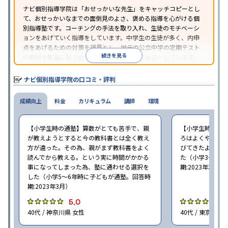
ナビ個別指導学院は「おせっかいな先生」をキャッチコピーとし
て、おせっかいなまでの面倒見のよさ、褒める指導を心がける個
別指導塾です。コーチングの手法を取り入れ、生徒のモチベーシ
ョンをあげていく指導をしています。中学生の生徒が多く、内申
点をあげるための対策を得意とし、地元の公立中学の定期テスト
続きを見る
の範囲を教室に貼り出すなど手厚く学習をフォローしています。
オリジナルテキストを使用しており、特に英語は各教科書に合わ
せたテキストを使った「先取り学習」で理解度を深められます。
ナビ個別指導学院の口コミ・評判
成績向上
料金
カリキュラム
講師
環境
【小学生時の通塾】算数がとても苦手で、親
【小学生時の通
が教えようとすると今の教科書とは全く教え
ろはよくやり方
方が違った。その為、親がまず教科書をよく
びてきたようで
読んでから教える。という実に時間がかかる
た（小学3〜6年
事になってしまった為、塾に通わせる選択を
期:2023年3月）
した（小学5〜6年時に子どもが通塾。回答時
期:2023年3月）
5.0
4
40代 / 神奈川県 女性
40代 / 東京都 女