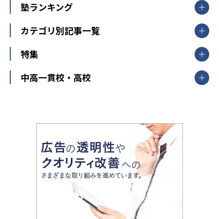
関東
個別指導
塾ランキング
東京個別指導学院
東京都
神奈川県
埼玉県
千葉県
茨城県
集団授業
個別指導塾TOMAS
栃木県
群馬県
中学受験ランキング
カテゴリ別記事一覧
オンライン指導
明光義塾
大学受験ランキング
北陸
映像授業
ナビ個別指導学院
中学受験
特集
新潟県
富山県
石川県
福井県
個別教室のトライ
高校受験
東進ハイスクール
中部
開成番長直伝！子どもの受験を成功させる方法
中高一貫校・高校
大学受験
武田塾
愛知県
静岡県
岐阜県
三重県
長野県
令和時代の失敗しない塾選び
資格取得・学び直し
山梨県
2020年代の教育
中学入試最前線
教育費・塾代
中学受験最前線
近畿
てら先生の教育業界基本メソッド
座談会
大学入試改革
大阪府
運動と遊びを考える
兵庫県
京都府
奈良県
和歌山県
教育全般
親子で極める家庭学習
滋賀県
令和の大学受験は情報戦！
大学受験塾の選び方
ママテクエグザム
情報Ⅰ、数学が苦手な人注目！最短距離の学力
中学受験に熱心な市区町村ランキング
中国
進化する中高一貫校・高校
アップ法
小学校受験
鳥取県
島根県
岡山県
広島県
山口県
悩み多き「大学受験」相談室
家庭教師
四国
英語・英会話・英検対策
徳島県
香川県
愛媛県
高知県
小学校教師が解説！中学受験のリアル
教育ニュース最前線
九州・沖縄