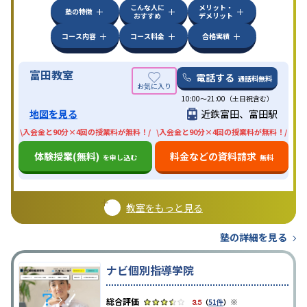
こんな人に
メリット・
塾の特徴
おすすめ
デメリット
コース内容
コース料金
合格実績
富田教室
電話する
通話料無料
10:00〜21:00（土日祝含む）
地図を見る
近鉄富田、富田駅
\入会金と90分×4回の授業料が無料！/
\入会金と90分×4回の授業料が無料！/
体験授業(無料)
料金などの資料請求
を申し込む
無料
教室をもっと見る
塾の詳細を見る
ナビ個別指導学院
※
3.5
（
51件
）