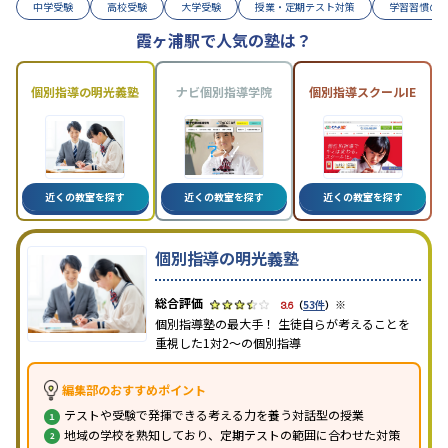
中学受験
高校受験
大学受験
授業・定期テスト対策
学習習慣の
霞ヶ浦駅で人気の塾は？
個別指導の明光義塾
ナビ個別指導学院
個別指導スクールIE
近くの教室を探す
近くの教室を探す
近くの教室を探す
個別指導の明光義塾
※
3.6
（
53件
）
個別指導塾の最大手！ 生徒自らが考えることを
重視した1対2〜の個別指導
編集部のおすすめポイント
テストや受験で発揮できる考える力を養う対話型の授業
地域の学校を熟知しており、定期テストの範囲に合わせた対策