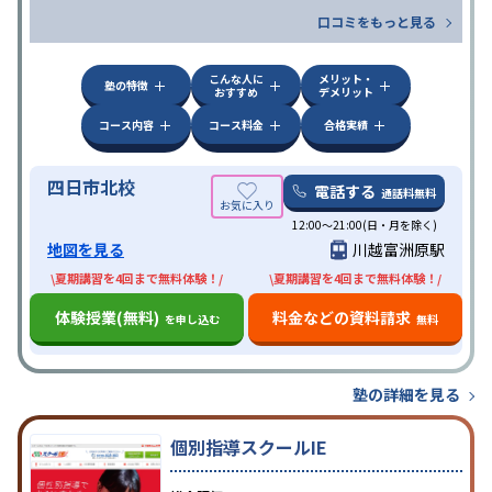
口コミをもっと見る
こんな人に
メリット・
塾の特徴
おすすめ
デメリット
コース内容
コース料金
合格実績
四日市北校
電話する
通話料無料
12:00～21:00(日・月を除く)
地図を見る
川越富洲原駅
\夏期講習を4回まで無料体験！/
\夏期講習を4回まで無料体験！/
体験授業(無料)
料金などの資料請求
を申し込む
無料
塾の詳細を見る
個別指導スクールIE