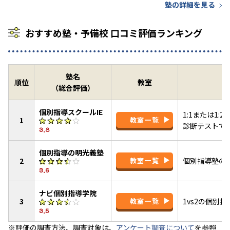
塾の詳細を見る
おすすめ塾・予備校 口コミ評価ランキング
塾名
順位
教室
（総合評価）
個別指導スクールIE
1:1または1
1
教室一覧
診断テストで
3.8
個別指導の明光義塾
2
教室一覧
個別指導塾の
3.6
ナビ個別指導学院
3
教室一覧
1vs2の個別
3.5
※評価の調査方法、調査対象は、
アンケート調査について
を参照