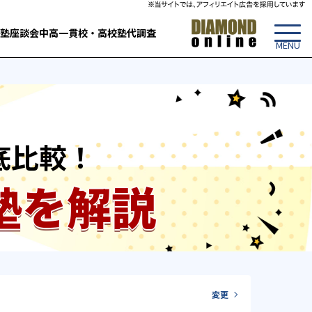
塾
座談会
中高一貫校・高校
塾代調査
底比較！
塾を解説
変更