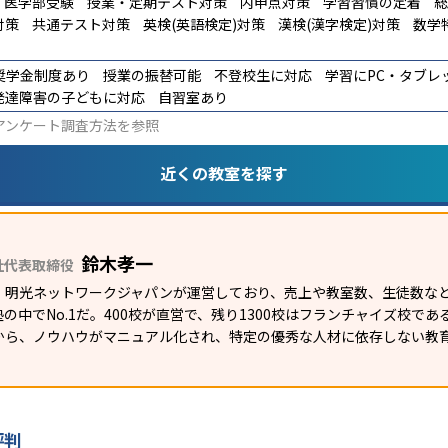
医学部受験
授業・定期テスト対策
内申点対策
学習習慣の定着
総
対策
共通テスト対策
英検(英語検定)対策
漢検(漢字検定)対策
数学
奨学金制度あり
授業の振替可能
不登校生に対応
学習にPC・タブレ
発達障害の子どもに対応
自習室あり
アンケート調査方法
を参照
近くの教室を探す
鈴木孝一
社代表取締役
）明光ネットワークジャパンが運営しており、売上や教室数、生徒数など
の中でNo.1だ。400校が直営で、残り1300校はフランチャイズ校で
から、ノウハウがマニュアル化され、特定の優秀な人材に依存しない教
評判