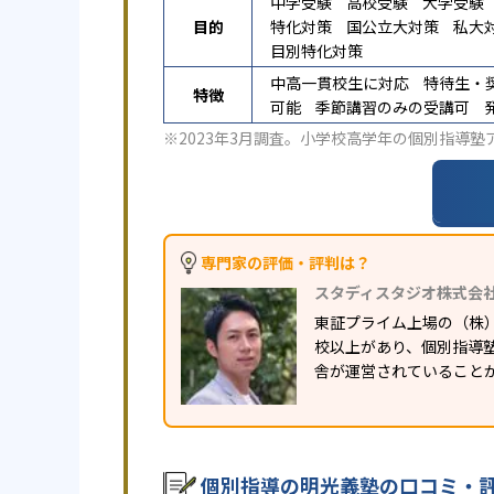
中学受験
高校受験
大学受験
目的
特化対策
国公立大対策
私大
目別特化対策
中高一貫校生に対応
特待生・
特徴
可能
季節講習のみの受講可
※2023年3月調査。
小学校高学年の個別指導塾
専門家の評価・評判は？
スタディスタジオ株式会
東証プライム上場の（株
校以上があり、個別指導塾
舎が運営されていること
個別指導の明光義塾の口コミ・