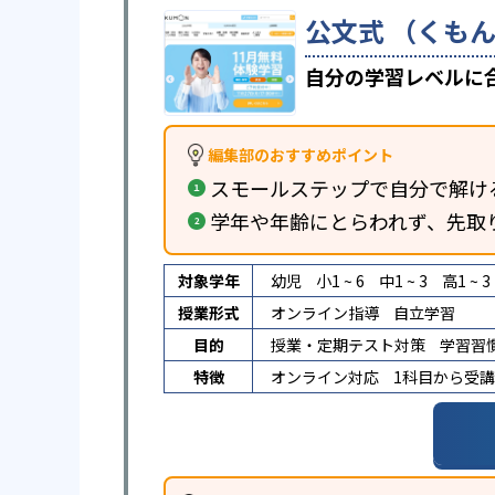
公文式 （くもん
自分の学習レベルに
編集部のおすすめポイント
スモールステップで自分で解け
学年や年齢にとらわれず、先取
対象学年
幼児
小1 ~ 6
中1 ~ 3
高1 ~ 3
授業形式
オンライン指導
自立学習
目的
授業・定期テスト対策
学習習
特徴
オンライン対応
1科目から受