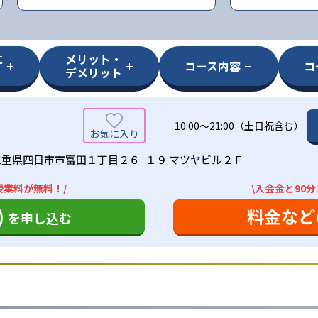
に
メリット・
コース内容
コ
デメリット
10:00〜21:00（土日祝含む）
三重県四日市市富田１丁目２６−１９ マツヤビル２Ｆ
授業料が無料！/
\入会金と90
)
料金など
を申し込む