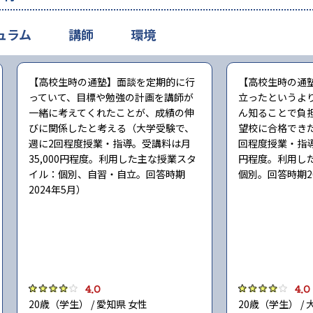
ュラム
講師
環境
【高校生時の通塾】面談を定期的に行
【高校生時の通
っていて、目標や勉強の計画を講師が
立ったというよ
一緒に考えてくれたことが、成績の伸
ん知ることで負
びに関係したと考える（大学受験で、
望校に合格でき
週に2回程度授業・指導。受講料は月
回程度授業・指導
35,000円程度。利用した主な授業スタ
円程度。利用し
イル：個別、自習・自立。回答時期
個別。回答時期2
2024年5月）
4.0
4.0
20歳（学生） / 愛知県 女性
20歳（学生） / 