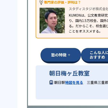
専門家の評価・評判は？
スタディスタジオ株式会
KUMONは、公文教育
り、国内1.5万校舎、国
る。だからこそ、校舎選
ことをオススメする。
こんな人
塾の特徴
おすすめ
朝日梅ヶ丘教室
朝日駅
地図を見る
三重県三重郡