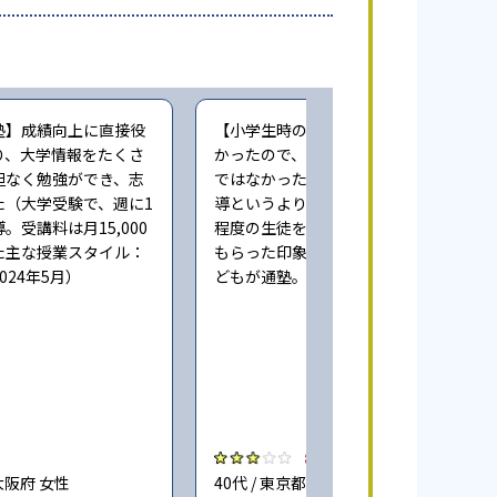
塾】成績向上に直接役
【小学生時の通塾】本人にやる気が無
り、大学情報をたくさ
かったので、成績向上するという感じ
担なく勉強ができ、志
ではなかった。また指導自体も個人指
た（大学受験で、週に1
導というより、一人の先生が一度に3人
。受講料は月15,000
程度の生徒をみており、きちんとみて
た主な授業スタイル：
もらった印象ではない（小学6年時に子
024年5月）
どもが通塾。回答時期:2023年3月）
3.0
大阪府 女性
40代 / 東京都 女性