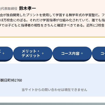
鈴木孝一
社代表取締役
研究会が独自開発したプリントを使用して学習する無学年式の学習塾だ。
外0.8万校舎にのぼる。それだけ学習指導が仕組み化されていて、誰でも
びでは子どもと指導者の相性をきちんと確認すべきである。近所に2校舎
に
メリット・
コース内容
コ
デメリット
朝日町柿2760
当サイトからの問い合わせは現在できません