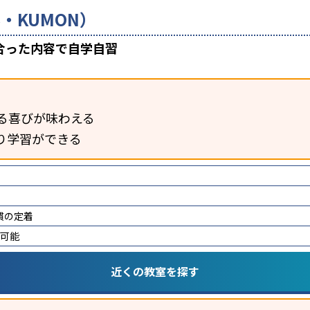
・KUMON）
合った内容で自学自習
る喜びが味わえる
り学習ができる
慣の定着
講可能
近くの教室を探す