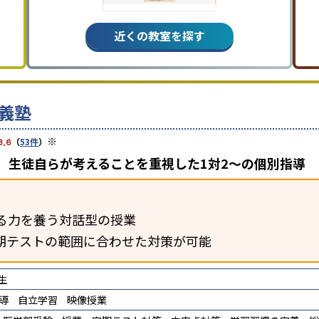
近くの教室を探す
義塾
※
3.6
（
53件
）
 生徒自らが考えることを重視した1対2〜の個別指導
る力を養う対話型の授業
期テストの範囲に合わせた対策が可能
生
導
自立学習
映像授業