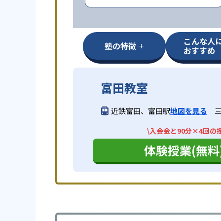
こんな人
塾の特徴
おすすめ
富田教室
近鉄富田、富田駅
地図を見る
\入会金と90分×4回の
体験授業(無料