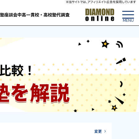
塾
座談会
中高一貫校・高校
塾代調査
比較！
塾を解説
変更