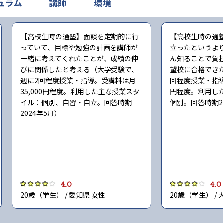
ュラム
講師
環境
【高校生時の通塾】面談を定期的に行
【高校生時の通
っていて、目標や勉強の計画を講師が
立ったというよ
一緒に考えてくれたことが、成績の伸
ん知ることで負
びに関係したと考える（大学受験で、
望校に合格でき
週に2回程度授業・指導。受講料は月
回程度授業・指導
35,000円程度。利用した主な授業スタ
円程度。利用し
イル：個別、自習・自立。回答時期
個別。回答時期2
2024年5月）
4.0
4.0
20歳（学生） / 愛知県 女性
20歳（学生） / 