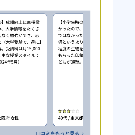
塾】成績向上に直接役
【小学生時の通塾】本人にやる気が無
り、大学情報をたくさ
かったので、成績向上するという感じ
担なく勉強ができ、志
ではなかった。また指導自体も個人指
た（大学受験で、週に1
導というより、一人の先生が一度に3人
。受講料は月15,000
程度の生徒をみており、きちんとみて
た主な授業スタイル：
もらった印象ではない（小学6年時に子
024年5月）
どもが通塾。回答時期:2023年3月）
3.0
大阪府 女性
40代 / 東京都 女性
口コミをもっと見る