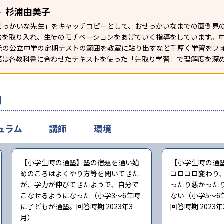
杉浦由美子
ー
せっかいな先生」をキャッチコピーとして、おせっかいなまでの面倒見
法を取り入れ、生徒のモチベーションをあげていく指導をしています。
元の公立中学の定期テストの範囲を教室に貼り出すなど手厚く学習をフ
語は各教科書に合わせたテキストを使った「先取り学習」で理解度を深
判
ュラム
講師
環境
【小学生時の通塾】塾の宿題を通い始
【小学生時の通
めのころはよくやり方等を聞いてきた
コロコロ変わり
が、学力が伸びてきたようで、自分で
ったり悪かった
こなせるようになった（小学3〜6年時
ない（小学5〜6
に子どもが通塾。回答時期:2023年3
回答時期:2023
月）