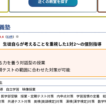
近くの教室を探す
義塾
※
3.6
（
53件
）
 生徒自らが考えることを重視した1対2〜の個別指導
る力を養う対話型の授業
期テストの範囲に合わせた対策が可能
生
導
自立学習
映像授業
医学部受験
授業・定期テスト対策
内申点対策
学習習慣の定着
総
対策
共通テスト対策
英検(英語検定)対策
漢検(漢字検定)対策
数学