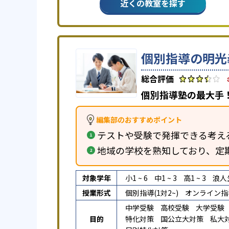
近くの教室を探す
個別指導の明光
個別指導塾の最大手！
編集部のおすすめポイント
テストや受験で発揮できる考え
地域の学校を熟知しており、定
対象学年
小1 ~ 6
中1 ~ 3
高1 ~ 3
浪人
授業形式
個別指導(1対2~)
オンライン指
中学受験
高校受験
大学受験
目的
特化対策
国公立大対策
私大