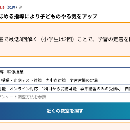
※
3.5
（
51件
）
、ほめる指導により子どものやる気をアップ
室で最低3回解く（小学生は2回）ことで、学習の定着を
導
映像授業
授業・定期テスト対策
内申点対策
学習習慣の定着
可能
オンライン対応
1科目から受講可能
季節講習のみの受講可
自
アンケート調査方法
を参照
近くの教室を探す