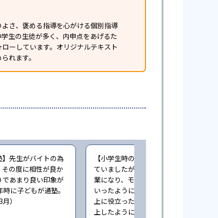
のよさ、褒める指導を心がける個別指導
中学生の生徒が多く、内申点をあげるた
ォローしています。オリジナルテキスト
められます。
塾】先生がバイトの為
【小学生時の通塾】最初は楽しく通っ
、その度に相性が良か
ていましたが、コロナ禍でリモート授
りであまり良い印象が
業になり、モチベーションが下がって
年時に子どもが通塾。
いったように思います。多少の成績向
年3月）
上に役立ったと思いますが目立って向
上したようには思っておりません（小