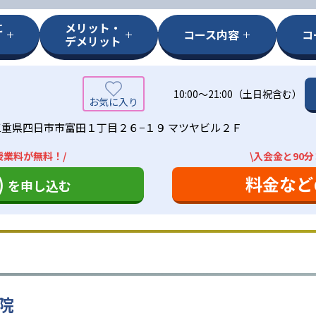
に
メリット・
コース内容
コ
デメリット
10:00〜21:00（土日祝含む）
三重県四日市市富田１丁目２６−１９ マツヤビル２Ｆ
授業料が無料！/
\入会金と90
)
料金など
を申し込む
院