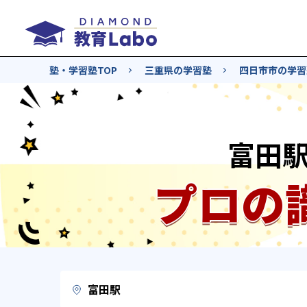
塾・学習塾TOP
三重県の学習塾
四日市市の学習
富田
プロの
富田駅