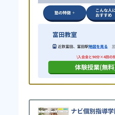
こんな人
塾の特徴
おすすめ
富田教室
近鉄富田、富田駅
地図を見る
\入会金と90分×4回の
体験授業(無料
ナビ個別指導学