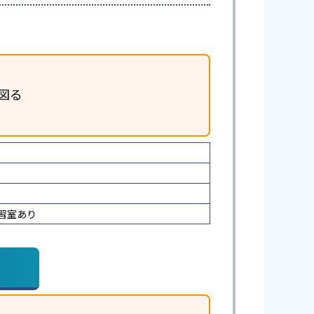
図る
習室あり