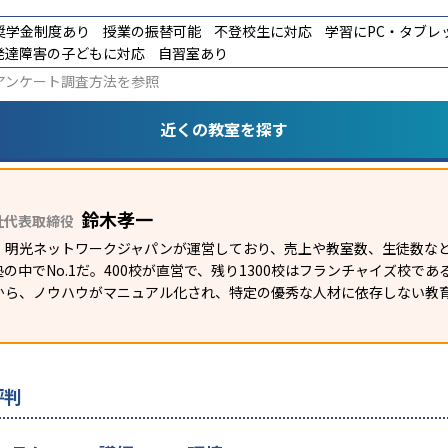
奨学金制度あり
授業の振替可能
不登校生に対応
学習にPC・タブレ
発達障害の子どもに対応
自習室あり
アンケート調査方法
を参照
近くの教室を探す
鈴木孝一
社代表取締役
）明光ネットワークジャパンが運営しており、売上や教室数、生徒数など
の中でNo.1だ。400校が直営で、残り1300校はフランチャイズ校で
から、ノウハウがマニュアル化され、特定の優秀な人材に依存しない教
評判