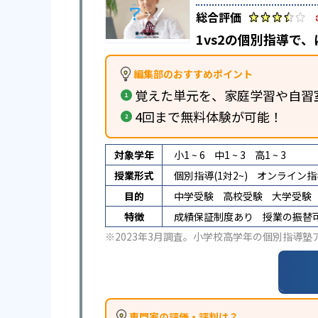
1vs2の個別指導で
編集部のおすすめポイント
覚えた単元を、家庭学習や自習
4回まで無料体験が可能！
対象学年
小1 ~ 6
中1 ~ 3
高1 ~ 3
授業形式
個別指導(1対2~)
オンライン指
目的
中学受験
高校受験
大学受験
特徴
成績保証制度あり
授業の振替
※2023年3月調査。
小学校高学年の個別指導塾
専門家の評価・評判は？