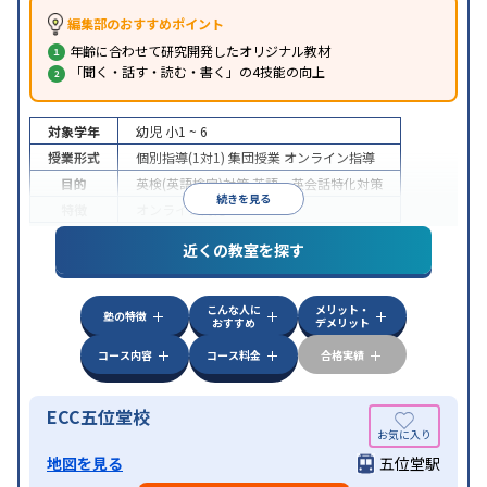
編集部のおすすめポイント
年齢に合わせて研究開発したオリジナル教材
「聞く・話す・読む・書く」の4技能の向上
対象学年
幼児
小1 ~ 6
授業形式
個別指導(1対1)
集団授業
オンライン指導
目的
英検(英語検定)対策
英語・英会話特化対策
続きを見る
特徴
オンライン対応
近くの教室を探す
こんな人に
メリット・
塾の特徴
おすすめ
デメリット
コース内容
コース料金
合格実績
ECC五位堂校
地図を見る
五位堂駅