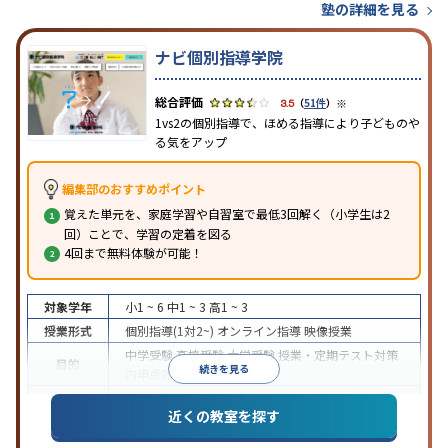
塾の詳細を見る
ナビ個別指導学院
※
3.5
（
51件
）
1vs2の個別指導で、ほめる指導により子どものや
る気をアップ
編集部のおすすめポイント
覚えた単元を、家庭学習や自習室で最低3回解く（小学生は2
回）ことで、学習の定着を図る
4回まで無料体験が可能！
対象学年
小1 ~ 6
中1 ~ 3
高1 ~ 3
授業形式
個別指導(1対2~)
オンライン指導
映像授業
中学受験
高校受験
大学受験
授業・定期テスト対策
目的
続きを見る
内申点対策
学習習慣の定着
成績保証制度あり
授業の振替可能
オンライン対応
近くの教室を探す
特徴
1科目から受講可能
季節講習のみの受講可
自習室あ
り