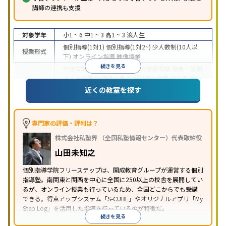
講師の連携も支援
対象学年
小1 ~ 6
中1 ~ 3
高1 ~ 3
浪人生
個別指導(1対1)
個別指導(1対2~)
少人数制(10人以
授業形式
下)
オンライン指導
映像授業
続きを見る
中学受験
高校受験
大学受験
医学部受験
授業・定期
テスト対策
内申点対策
学習習慣の定着
総合型選抜
(旧AO)対策
推薦入試対策
学校別特化対策
国公立大
近くの教室を探す
目的
対策
私大対策
共通テスト対策
英検(英語検定)対策
漢検(漢字検定)対策
数学特化対策
英語・英会話特化
対策
その他科目別特化対策
専門家の評価・評判は？
中高一貫校生に対応
特待生・奨学金制度あり
成績
株式会社私塾界 （全国私塾情報センター）代表取締役
保証制度あり
授業の振替可能
学習にPC・タブレッ
特徴
トを利用
オンライン対応
1科目から受講可能
季節
山田未知之
講習のみの受講可
自習室あり
個別指導学院フリーステップは、開成教育グループが運営する個別
指導塾。南関東と関西を中心に全国に250以上の校舎を展開してい
るが、オンライン授業も行っているため、全国どこからでも受講
できる。得点アップシステム「S-CUBE」やオリジナルアプリ「My
Step Log」を活用した指導を行っているのが特徴だ。
続きを見る