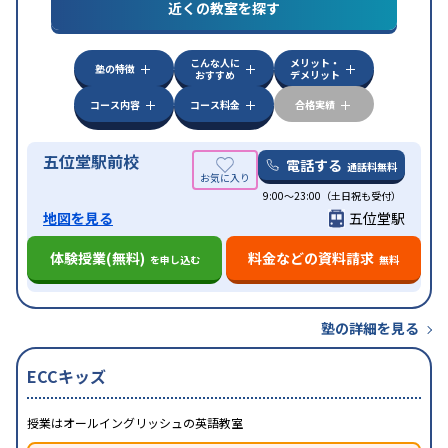
近くの教室を探す
中高一貫校生に対応
授業の振替可能
不登校生に対
特徴
応
オンライン対応
1科目から受講可能
季節講習の
みの受講可
自習室あり
こんな人に
メリット・
塾の特徴
おすすめ
デメリット
コース内容
コース料金
合格実績
五位堂駅前校
電話する
通話料無料
9:00～23:00（土日祝も受付）
地図を見る
五位堂駅
体験授業(無料)
料金などの資料請求
を申し込む
無料
塾の詳細を見る
ECCキッズ
授業はオールイングリッシュの英語教室