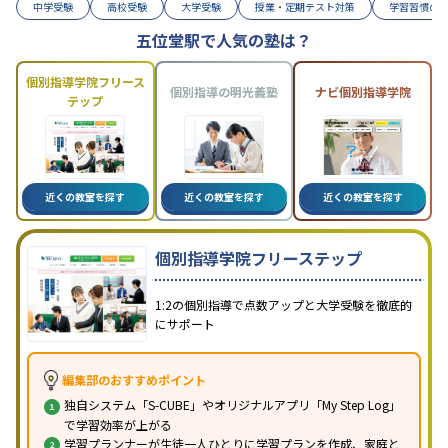
中学受験
高校受験
大学受験
授業・定期テスト対策
学習習慣の
五位堂駅で人気の塾は？
個別指導学院フリース
個別指導の明光義塾
ナビ個別指導学院
テップ
近くの教室を探す
近くの教室を探す
近くの教室を探す
個別指導学院フリーステップ
1:2の個別指導で点数アップと大学受験を徹底的
にサポート
編集部のおすすめポイント
独自システム「S-CUBE」やオリジナルアプリ「My Step Log」
で学習効率が上がる
学習プランナーが生徒一人ひとりに学習プランを作成、家庭と