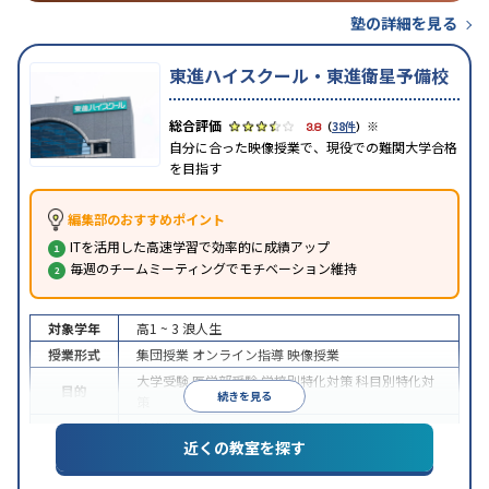
塾の詳細を見る
東進ハイスクール・東進衛星予備校
※
3.8
（
38件
）
自分に合った映像授業で、現役での難関大学合格
を目指す
編集部のおすすめポイント
ITを活用した高速学習で効率的に成績アップ
毎週のチームミーティングでモチベーション維持
対象学年
高1 ~ 3
浪人生
授業形式
集団授業
オンライン指導
映像授業
大学受験
医学部受験
学校別特化対策
科目別特化対
目的
続きを見る
策
特待生・奨学金制度あり
授業の振替可能
学習に
近くの教室を探す
特徴
PC・タブレットを利用
1科目から受講可能
季節講
習のみの受講可