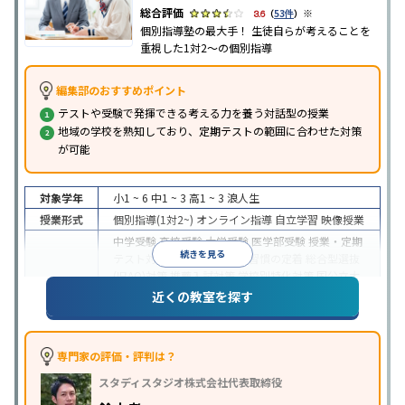
※
3.6
（
53件
）
個別指導塾の最大手！ 生徒自らが考えることを
重視した1対2〜の個別指導
編集部のおすすめポイント
テストや受験で発揮できる考える力を養う対話型の授業
地域の学校を熟知しており、定期テストの範囲に合わせた対策
が可能
対象学年
小1 ~ 6
中1 ~ 3
高1 ~ 3
浪人生
授業形式
個別指導(1対2~)
オンライン指導
自立学習
映像授業
中学受験
高校受験
大学受験
医学部受験
授業・定期
続きを見る
テスト対策
内申点対策
学習習慣の定着
総合型選抜
(旧AO)対策
推薦入試対策
学校別特化対策
国公立大
目的
対策
私大対策
共通テスト対策
英検(英語検定)対策
近くの教室を探す
漢検(漢字検定)対策
数学特化対策
英語・英会話特化
対策
その他科目別特化対策
中高一貫校生に対応
特待生・奨学金制度あり
授業
専門家の評価・評判は？
の振替可能
不登校生に対応
学習にPC・タブレット
スタディスタジオ株式会社代表取締役
特徴
を利用
オンライン対応
1科目から受講可能
季節講
習のみの受講可
発達障害の子どもに対応
自習室あ