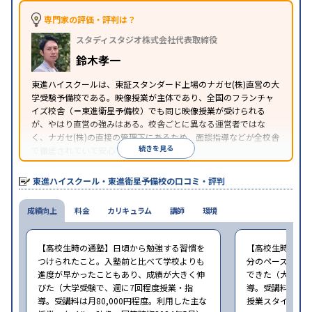
※2024年6月調査。
大学受験塾・予備校のアンケート調査方法
を参照
専門家の評価・評判は？
スタディスタジオ株式会社代表取締役
鈴木孝一
東進ハイスクールは、東証スタンダード上場のナガセ(株)直営の大
学受験予備校である。映像授業が主体であり、全国のフランチャ
イズ校舎（＝東進衛星予備校）でも同じ映像授業が受けられる
が、やはり直営の強みはある。校舎ごとに異なる運営者ではな
く、ナガセ(株)の直接の管理下にあるため、面談指導などが全校舎
続きを見る
で徹底されていて安心できる。
東進衛星予備校は、運営会社により指導方針や校舎のルールが異
なる。体験授業では、授業のみで判断するのではなく、担当者や
東進ハイスクール・東進衛星予備校の口コミ・評判
校舎雰囲気、校舎での合格実績などを確認すると良いだろう。
成績向上
料金
カリキュラム
講師
環境
【高校生時の通塾】日頃から勉強する習慣を
【高校生時の通
つけられたこと。入塾前と比べて学校よりも
分のペースで進
進度が早かったこともあり、成績が大きく伸
できた（大学受験
びた（大学受験で、週に7回程度授業・指
導。受講料は月8
導。受講料は月80,000円程度。利用した主な
授業スタイル：映