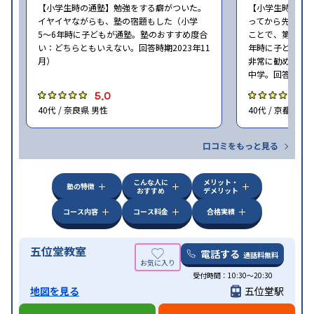
【小学生時の通塾】勉強をする癖がついた。
【小学生時の通
イヤイヤながらも、塾の宿題もした（小学
ってから先生に
5〜6年時に子どもが通塾。塾のおすすめ度合
ことで、第一志望
い：どちらともいえない。回答時期2023年11
年時に子どもが
月）
非常に勧めたい
中学。回答時期20
5.0
5
40代 / 奈良県 男性
40代 / 京都府 男
口コミをもっと見る
こんな人に
メリット・
塾の特徴
おすすめ
デメリット
コース内容
コース料金
合格実績
五位堂教室
電話する
通話料無料
受付時間：10:30～20:30
地図を見る
五位堂駅