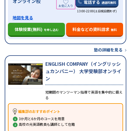
オンライン校
電話する
通話料無料
13:00-22:00(土日祝日問わず)
地図を見る
体験授業(無料)
料金などの資料請求
を申し込む
無料
塾の詳細を見る
ENGLISH COMPANY（イングリッシ
ュカンパニー） 大学受験部オンライ
ン
短期間のマンツーマン指導で英語を集中的に鍛え
る
編集部のおすすめポイント
3か月と6か月のコースを用意
高校の元英語教員も講師として在籍