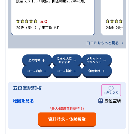
授業スタイル：映像。回答時期2024年5月）
5.0
5
20歳（学生） / 東京都 男性
24歳（会社員<正
口コミをもっと見る
こんな人に
メリット・
塾の特徴
おすすめ
デメリット
コース内容
コース料金
合格実績
五位堂駅前校
地図を見る
五位堂駅
\最大4講座無料招待！/
資料請求・体験授業