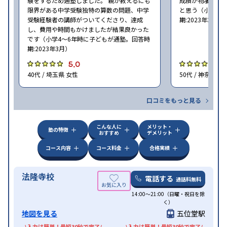
験をするため通塾しました。 親が教えるにも
成績が物凄く悪
限界がある中学受験独特の算数の問題、中学
と思う（小学6年
受験経験者の講師がついてくださり、達成
期:2023年3月）
し、費用や時間もかけましたが結果良かった
です（小学4〜6年時に子どもが通塾。回答時
期:2023年3月）
5.0
4
40代 / 埼玉県 女性
50代 / 神奈川県
口コミをもっと見る
こんな人に
メリット・
塾の特徴
おすすめ
デメリット
コース内容
コース料金
合格実績
法隆寺校
電話する
通話料無料
14:00〜21:00（日曜・祝日を除
く）
地図を見る
五位堂駅
\入力は簡単！最短30秒で完了/
\入力は簡単！最短30秒で完了/