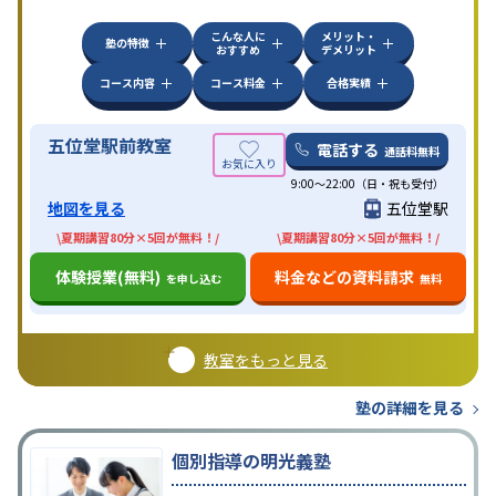
こんな人に
メリット・
塾の特徴
おすすめ
デメリット
コース内容
コース料金
合格実績
五位堂駅前教室
電話する
通話料無料
9:00～22:00（日・祝も受付）
地図を見る
五位堂駅
\夏期講習80分×5回が無料！/
\夏期講習80分×5回が無料！/
体験授業(無料)
料金などの資料請求
を申し込む
無料
教室をもっと見る
塾の詳細を見る
個別指導の明光義塾