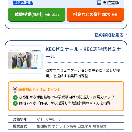
地図を見る
五位堂駅
体験授業(無料)
料金などの資料請求
を申し込む
無料
塾の詳細を見る
KECゼミナール・KEC志学館ゼミナ
ール
双方向コミュニケーションを中心に「楽しい授
業」を提供する集団指導塾
編集部のおすすめポイント
きめ細かな添削指導で中学受験向けの記述力・表現力アップ
目指すべき「目標」から逆算した勉強計画の立て方を指導
対象学年
小1 ~ 6
中1 ~ 3
授業形式
集団授業
オンライン指導
自立学習
映像授業