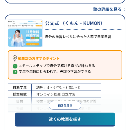
塾の詳細を見る
公文式 （くもん・KUMON）
自分の学習レベルに合った内容で自学自習
編集部のおすすめポイント
スモールステップで自分で解ける喜びが味わえる
学年や年齢にとらわれず、先取り学習ができる
対象学年
幼児
小1 ~ 6
中1 ~ 3
高1 ~ 3
授業形式
オンライン指導
自立学習
目的
授業・定期テスト対策
学習習慣の定着
続きを見る
特徴
オンライン対応
1科目から受講可能
近くの教室を探す