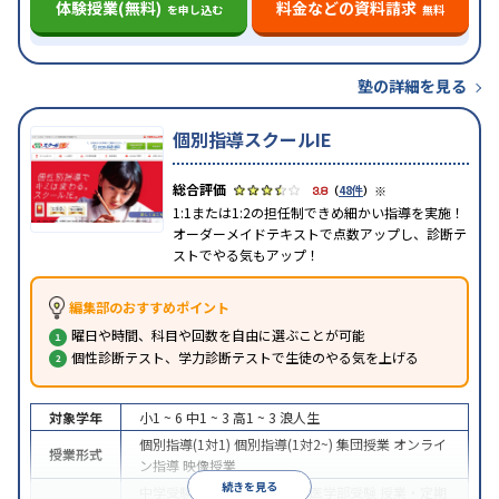
体験授業(無料)
料金などの資料請求
を申し込む
無料
塾の詳細を見る
個別指導スクールIE
※
3.8
（
48件
）
1:1または1:2の担任制できめ細かい指導を実施！
オーダーメイドテキストで点数アップし、診断テ
ストでやる気もアップ！
編集部のおすすめポイント
曜日や時間、科目や回数を自由に選ぶことが可能
個性診断テスト、学力診断テストで生徒のやる気を上げる
対象学年
小1 ~ 6
中1 ~ 3
高1 ~ 3
浪人生
個別指導(1対1)
個別指導(1対2~)
集団授業
オンライ
授業形式
ン指導
映像授業
続きを見る
中学受験
高校受験
大学受験
医学部受験
授業・定期