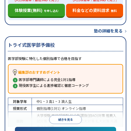
体験授業(無料)
料金などの資料請求
を申し込む
無料
塾の詳細を見る
トライ式医学部予備校
医学部受験に特化した個別指導で合格を目指す
編集部のおすすめポイント
医学部専門講師による完全1対1指導
現役医学生による進捗確認と徹底コーチング
対象学年
中1 ~ 3
高1 ~ 3
浪人生
授業形式
個別指導(1対1)
オンライン指導
大学受験
医学部受験
総合型選抜(旧AO)対策
推薦入
続きを見る
目的
試対策
学校別特化対策
国公立大対策
私大対策
共通
テスト対策