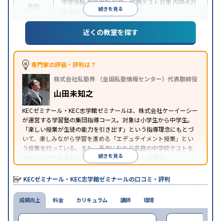
中学受験
高校受験
授業・定期テスト対策
内申点対
目的
続きを見る
策
学習習慣の定着
中高一貫校生に対応
入塾に学力基準あり
学習に
近くの教室を探す
特徴
PC・タブレットを利用
オンライン対応
季節講習の
みの受講可
自習室あり
※2023年10月調査。
小学校高学年の集団塾アンケート調査方法
を参照
専門家の評価・評判は？
株式会社私塾界 （全国私塾情報センター）代表取締役
山田未知之
KECゼミナール・KEC志学館ゼミナールは、株式会社ケーイーシー
が運営する学習塾の集団指導コース。対象は小学生から中学生。
「楽しい授業が生徒の能力を引き出す」という指導理念にもとづ
いて、楽しみながら学習を進める「エデュテイメント授業」とい
う授業を行っている。また、長年にわたり奈良の中学校テストを
続きを見る
分析したデータをもとに、学校別の定期テスト対策の
『KECCADAS』という授業を行っている。
KECゼミナール・KEC志学館ゼミナールの口コミ・評判
成績向上
料金
カリキュラム
講師
環境