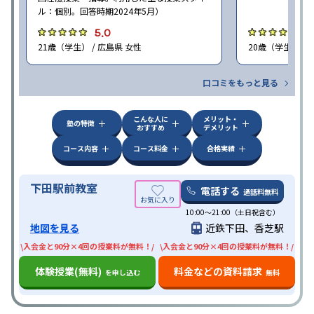
ル：個別。回答時期2024年5月）
5.0
4
21歳（学生） / 広島県 女性
20歳（学生） / 
口コミをもっと見る
こんな人に
メリット・
塾の特徴
おすすめ
デメリット
コース内容
コース料金
合格実績
下田駅前教室
電話する
通話料無料
10:00〜21:00（土日祝含む）
地図を見る
近鉄下田、香芝駅
\入会金と90分×4回の授業料が無料！/
\入会金と90分×4回の授業料が無料！/
体験授業(無料)
料金などの資料請求
を申し込む
無料