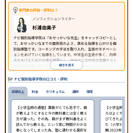
※2023年3月調査。
小学校高学年の個別指導塾アンケート調査方法
を参
照
専門家の評価・評判は？
ノンフィクションライター
杉浦由美子
ナビ個別指導学院は「おせっかいな先生」をキャッチコピーとし
て、おせっかいなまでの面倒見のよさ、褒める指導を心がける個
別指導塾です。コーチングの手法を取り入れ、生徒のモチベーシ
ョンをあげていく指導をしています。中学生の生徒が多く、内申
点をあげるための対策を得意とし、地元の公立中学の定期テスト
続きを見る
の範囲を教室に貼り出すなど手厚く学習をフォローしています。
オリジナルテキストを使用しており、特に英語は各教科書に合わ
せたテキストを使った「先取り学習」で理解度を深められます。
ナビ個別指導学院の口コミ・評判
成績向上
料金
カリキュラム
講師
環境
【小学生時の通塾】算数がとても苦手で、親
【小学生時の通
が教えようとすると今の教科書とは全く教え
ろはよくやり方
方が違った。その為、親がまず教科書をよく
びてきたようで
読んでから教える。という実に時間がかかる
た（小学3〜6年
事になってしまった為、塾に通わせる選択を
期:2023年3月）