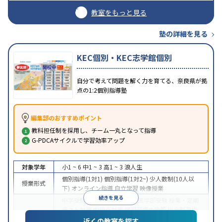
教室をもっと見る
塾の詳細を見る
KEC個別・KEC志学館個別
自分で考えて問題を解く力を育てる、奈良県が拠
点の1:2個別指導塾
編集部のおすすめポイント
教科担任制を採用し、チーム一丸となって指導
G-PDCAサイクルで学習効率アップ
対象学年
小1 ~ 6
中1 ~ 3
高1 ~ 3
浪人生
個別指導(1対1)
個別指導(1対2~)
少人数制(10人以
授業形式
下)
オンライン指導
自立学習
映像授業
続きを見る
中学受験
高校受験
大学受験
医学部受験
授業・定期
テスト対策
内申点対策
学習習慣の定着
総合型選抜
目的
(旧AO)対策
推薦入試対策
学校別特化対策
国公立大
近くの教室を探す