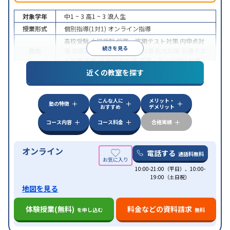
対象学年
中1 ~ 3
高1 ~ 3
浪人生
授業形式
個別指導(1対1)
オンライン指導
高校受験
大学受験
授業・定期テスト対策
内申点対
続きを見る
目的
策
学習習慣の定着
国公立大対策
私大対策
共通テス
ト対策
英検(英語検定)対策
英語・英会話特化対策
近くの教室を探す
中高一貫校生に対応
授業の振替可能
不登校生に対
特徴
応
学習にPC・タブレットを利用
オンライン対応
1
科目から受講可能
こんな人に
メリット・
塾の特徴
おすすめ
デメリット
コース内容
コース料金
合格実績
オンライン
電話する
通話料無料
10:00-21:00（平日）、10:00-
19:00（土日祝）
地図を見る
体験授業(無料)
料金などの資料請求
を申し込む
無料