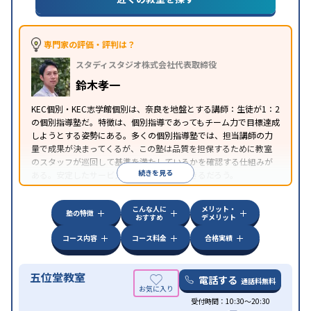
対策
私大対策
共通テスト対策
英検(英語検定)対策
中高一貫校生に対応
授業の振替可能
学習にPC・タ
特徴
ブレットを利用
オンライン対応
1科目から受講可能
専門家の評価・評判は？
季節講習のみの受講可
自習室あり
スタディスタジオ株式会社代表取締役
鈴木孝一
KEC個別・KEC志学館個別は、奈良を地盤とする講師：生徒が1：2
の個別指導塾だ。特徴は、個別指導であってもチーム力で目標達成
しようとする姿勢にある。多くの個別指導塾では、担当講師の力
量で成果が決まってくるが、この塾は品質を担保するために教室
のスタッフが巡回して基準を満たしているかを確認する仕組みが
続きを見る
ある。安定したサービスを受けることができるだろう。
こんな人に
メリット・
塾の特徴
おすすめ
デメリット
コース内容
コース料金
合格実績
五位堂教室
電話する
通話料無料
受付時間：10:30～20:30