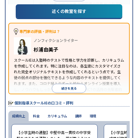
テスト対策
内申点対策
学習習慣の定着
総合型選抜
(旧AO)対策
推薦入試対策
学校別特化対策
国公立大
近くの教室を探す
目的
対策
私大対策
共通テスト対策
英検(英語検定)対策
漢検(漢字検定)対策
数学特化対策
その他科目別特化
対策
専門家の評価・評判は？
中高一貫校生に対応
オンライン対応
1科目から受講
特徴
ノンフィクションライター
可能
季節講習のみの受講可
自習室あり
※2023年3月調査。
小学校高学年の個別指導塾アンケート調査方法
を参
杉浦由美子
照
スクールIEは入塾時のテストで性格と学力を診断し、カリキュラム
を作成してくれます。特に注目なのは、各生徒にカスタマイズさ
れた完全オリジナルテキストを作成してくれるという点です。生
徒の弱点の部分を強化できるような内容のテキストを提供してく
れます。また、コロナ禍よりずっと前からオンライン授業を導入
続きを見る
し、ノウハウもしっかりとしています。AIやICTの活用の先駆者的
な個別指導塾です。
個別指導スクールIEの口コミ・評判
成績向上
料金
カリキュラム
講師
環境
【小学生時の通塾】中堅中高一貫校の中学受
【小学生時の通