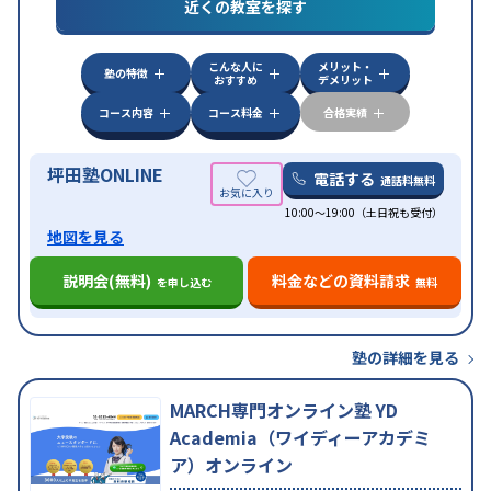
対策
共通テスト対策
英検(英語検定)対策
漢検(漢字
近くの教室を探す
検定)対策
数学特化対策
英語・英会話特化対策
その
他科目別特化対策
こんな人に
メリット・
中高一貫校生に対応
授業の振替可能
不登校生に対
塾の特徴
おすすめ
デメリット
応
学習にPC・タブレットを利用
オンライン対応
1
特徴
科目から受講可能
季節講習のみの受講可
発達障害
コース内容
コース料金
合格実績
の子どもに対応
坪田塾ONLINE
電話する
通話料無料
10:00～19:00（土日祝も受付）
地図を見る
説明会(無料)
料金などの資料請求
を申し込む
無料
塾の詳細を見る
MARCH専門オンライン塾 YD
Academia（ワイディーアカデミ
ア）オンライン