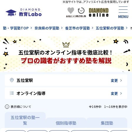
塾・学習塾TOP
奈良県の学習塾
香芝市の学習塾
五位堂駅の学習塾
五位堂駅のオンライン指導を徹底比較！
プロの識者がおすすめ塾を解説
五位堂駅
変更
オンライン指導
変更
表示順について
全16件中 1〜16件を表示中
五位堂駅の塾一
覧
個別指導塾
集団塾