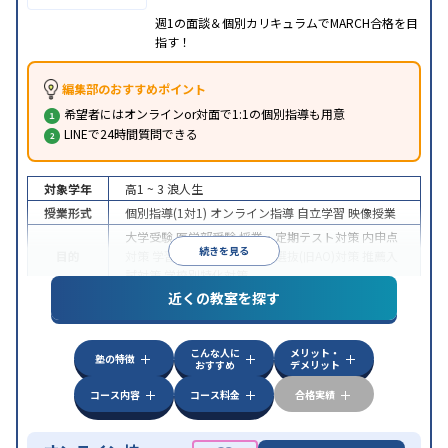
週1の面談＆個別カリキュラムでMARCH合格を目
指す！
編集部のおすすめポイント
希望者にはオンラインor対面で1:1の個別指導も用意
LINEで24時間質問できる
対象学年
高1 ~ 3
浪人生
授業形式
個別指導(1対1)
オンライン指導
自立学習
映像授業
大学受験
医学部受験
授業・定期テスト対策
内申点
続きを見る
目的
対策
学習習慣の定着
総合型選抜(旧AO)対策
推薦入
試対策
学校別特化対策
近くの教室を探す
中高一貫校生に対応
授業の振替可能
不登校生に対
特徴
応
学習にPC・タブレットを利用
オンライン対応
1
科目から受講可能
こんな人に
メリット・
塾の特徴
おすすめ
デメリット
コース内容
コース料金
合格実績