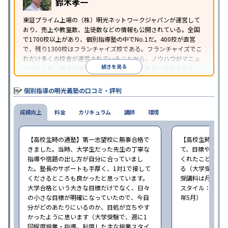
鈴木孝一
り
※2023年3月調査。
小学校高学年の個別指導塾アンケート調査方法
を参
東証プライム上場の（株）明光ネットワークジャパンが運営して
おり、売上や教室数、生徒数などの情報も公開されている。全国
照
で1700校以上があり、個別指導塾の中でNo.1だ。400校が直営
で、残り1300校はフランチャイズ校である。フランチャイズでこ
れだけ多くの校舎が運営されていることから、ノウハウがマニュ
続きを見る
アル化され、特定の優秀な人材に依存しない教育が実現できてい
ることが推測される。
個別指導の明光義塾の口コミ・評判
成績向上
料金
カリキュラム
講師
環境
【高校生時の通塾】第一志望校に無事合格で
【高校生時の通
きました。当時、大学生だった先生の丁寧な
て、目標や勉強
指導や宿題の出し方が自分に合っていまし
くれたことが、
た。塾長のサポートも手厚く、1対1で接して
る（大学受験で、
くださるところも良かったと思っています。
受講料は月35,
大学合格という大きな目標だけでなく、日々
スタイル：個別、
の小さな目標が明確になっていたので、今自
年5月）
分がどのあたりにいるのか、目処が立ちやす
かったように思います（大学受験で、週に1
回程度授業・指導。利用した主な授業スタイ