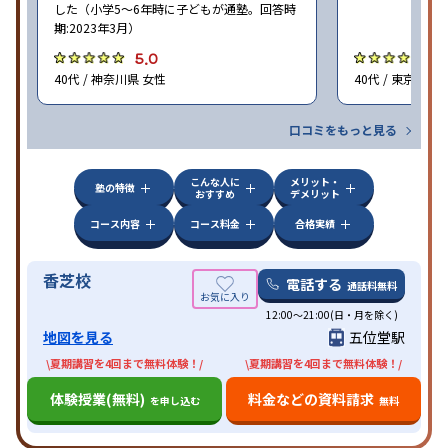
した（小学5〜6年時に子どもが通塾。回答時
期:2023年3月）
5.0
4
40代 / 神奈川県 女性
40代 / 東京都 女
口コミをもっと見る
こんな人に
メリット・
塾の特徴
おすすめ
デメリット
コース内容
コース料金
合格実績
香芝校
電話する
通話料無料
12:00～21:00(日・月を除く)
地図を見る
五位堂駅
\夏期講習を4回まで無料体験！/
\夏期講習を4回まで無料体験！/
体験授業(無料)
料金などの資料請求
を申し込む
無料