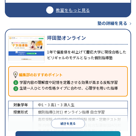
教室をもっと見る
塾の詳細を見る
坪田塾オンライン
1年で偏差値を40上げて慶応大学に現役合格した
ビリギャルのモデルとなった個別指導塾
編集部のおすすめポイント
学習内容の理解度や記憶を定着させる効果が高まる反転学習
生徒一人ひとりの性格タイプに合わせ、心理学を用いた指導
対象学年
中1 ~ 3
高1 ~ 3
浪人生
授業形式
個別指導(1対1)
オンライン指導
自立学習
高校受験
大学受験
医学部受験
授業・定期テスト対
続きを見る
策
内申点対策
学習習慣の定着
総合型選抜(旧AO)対
策
推薦入試対策
学校別特化対策
国公立大対策
私大
目的