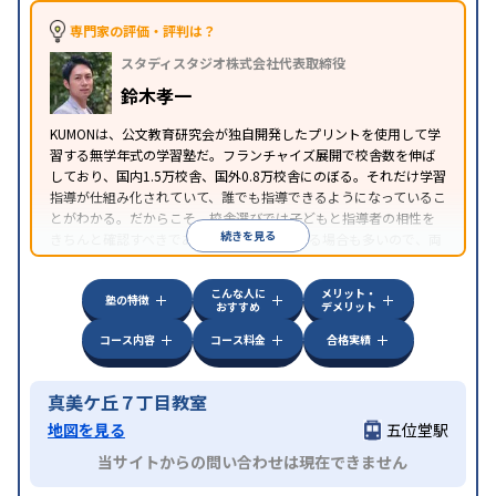
専門家の評価・評判は？
スタディスタジオ株式会社代表取締役
鈴木孝一
KUMONは、公文教育研究会が独自開発したプリントを使用して学
習する無学年式の学習塾だ。フランチャイズ展開で校舎数を伸ば
しており、国内1.5万校舎、国外0.8万校舎にのぼる。それだけ学習
指導が仕組み化されていて、誰でも指導できるようになっているこ
とがわかる。だからこそ、校舎選びでは子どもと指導者の相性を
続きを見る
きちんと確認すべきである。近所に2校舎ある場合も多いので、両
方見学してみることをオススメする。
こんな人に
メリット・
塾の特徴
おすすめ
デメリット
コース内容
コース料金
合格実績
真美ケ丘７丁目教室
地図を見る
五位堂駅
当サイトからの問い合わせは現在できません