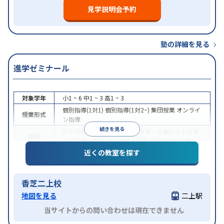
見学説明会予約
塾の詳細を見る
進学ゼミナール
対象学年
小1 ~ 6
中1 ~ 3
高1 ~ 3
個別指導(1対1)
個別指導(1対2~)
集団授業
オンライ
授業形式
ン指導
続きを見る
中学受験
高校受験
大学受験
授業・定期テスト対策
目的
学習習慣の定着
学校別特化対策
科目別特化対策
近くの教室を探す
授業の振替可能
学習にPC・タブレットを利用
オン
特徴
ライン対応
1科目から受講可能
香芝二上校
地図を見る
二上駅
当サイトからの問い合わせは現在できません