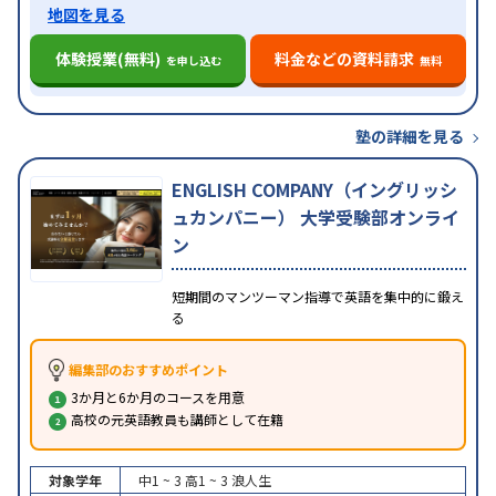
地図を見る
体験授業(無料)
料金などの資料請求
を申し込む
無料
塾の詳細を見る
ENGLISH COMPANY（イングリッシ
ュカンパニー） 大学受験部オンライ
ン
短期間のマンツーマン指導で英語を集中的に鍛え
る
編集部のおすすめポイント
3か月と6か月のコースを用意
高校の元英語教員も講師として在籍
対象学年
中1 ~ 3
高1 ~ 3
浪人生