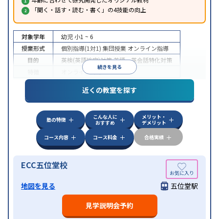
「聞く・話す・読む・書く」の4技能の向上
対象学年
幼児
小1 ~ 6
授業形式
個別指導(1対1)
集団授業
オンライン指導
目的
英検(英語検定)対策
英語・英会話特化対策
続きを見る
特徴
オンライン対応
近くの教室を探す
こんな人に
メリット・
塾の特徴
おすすめ
デメリット
コース内容
コース料金
合格実績
ECC五位堂校
地図を見る
五位堂駅
見学説明会予約