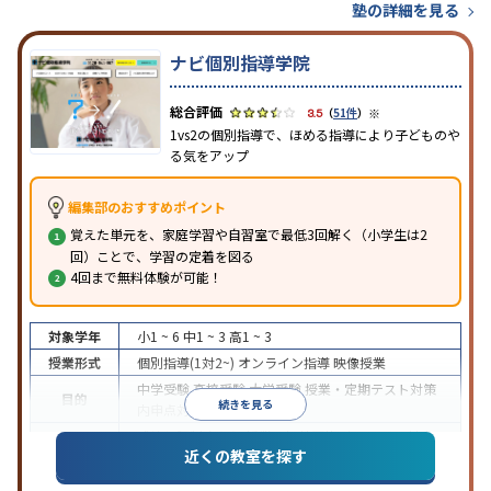
塾の詳細を見る
ナビ個別指導学院
※
3.5
（
51件
）
1vs2の個別指導で、ほめる指導により子どものや
る気をアップ
編集部のおすすめポイント
覚えた単元を、家庭学習や自習室で最低3回解く（小学生は2
回）ことで、学習の定着を図る
4回まで無料体験が可能！
対象学年
小1 ~ 6
中1 ~ 3
高1 ~ 3
授業形式
個別指導(1対2~)
オンライン指導
映像授業
中学受験
高校受験
大学受験
授業・定期テスト対策
目的
続きを見る
内申点対策
学習習慣の定着
成績保証制度あり
授業の振替可能
オンライン対応
近くの教室を探す
特徴
1科目から受講可能
季節講習のみの受講可
自習室あ
り