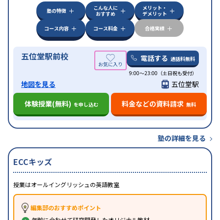
こんな人に
メリット・
塾の特徴
おすすめ
デメリット
コース内容
コース料金
合格実績
五位堂駅前校
電話する
通話料無料
9:00～23:00（土日祝も受付）
地図を見る
五位堂駅
体験授業(無料)
料金などの資料請求
を申し込む
無料
塾の詳細を見る
ECCキッズ
授業はオールイングリッシュの英語教室
編集部のおすすめポイント
年齢に合わせて研究開発したオリジナル教材