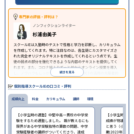
対策
私大対策
共通テスト対策
英検(英語検定)対策
漢検(漢字検定)対策
数学特化対策
その他科目別特化
対策
専門家の評価・評判は？
中高一貫校生に対応
オンライン対応
1科目から受講
特徴
ノンフィクションライター
可能
季節講習のみの受講可
自習室あり
※2023年3月調査。
小学校高学年の個別指導塾アンケート調査方法
を参
杉浦由美子
照
スクールIEは入塾時のテストで性格と学力を診断し、カリキュラム
を作成してくれます。特に注目なのは、各生徒にカスタマイズさ
れた完全オリジナルテキストを作成してくれるという点です。生
徒の弱点の部分を強化できるような内容のテキストを提供してく
れます。また、コロナ禍よりずっと前からオンライン授業を導入
続きを見る
し、ノウハウもしっかりとしています。AIやICTの活用の先駆者的
な個別指導塾です。
個別指導スクールIEの口コミ・評判
成績向上
料金
カリキュラム
講師
環境
【小学生時の通塾】中堅中高一貫校の中学受
【小学生時の通
験をするため通塾しました。 親が教えるにも
成績が物凄く悪
限界がある中学受験独特の算数の問題、中学
と思う（小学6年
受験経験者の講師がついてくださり、達成
期:2023年3月）