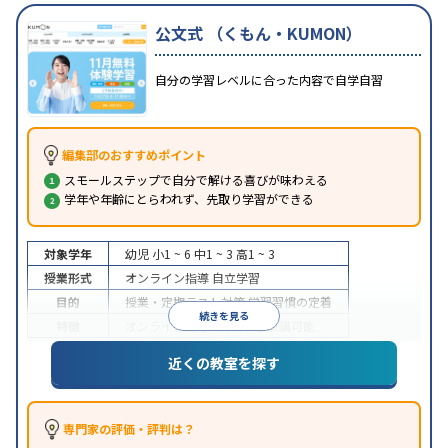
公文式 （くもん・KUMON）
自分の学習レベルに合った内容で自学自習
編集部のおすすめポイント
スモールステップで自分で解ける喜びが味わえる
学年や年齢にとらわれず、先取り学習ができる
対象学年
幼児
小1 ~ 6
中1 ~ 3
高1 ~ 3
授業形式
オンライン指導
自立学習
目的
授業・定期テスト対策
学習習慣の定着
続きを見る
特徴
オンライン対応
1科目から受講可能
近くの教室を探す
専門家の評価・評判は？