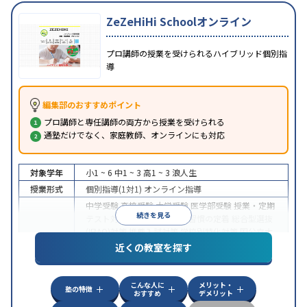
ZeZeHiHi Schoolオンライン
プロ講師の授業を受けられるハイブリッド個別指
導
編集部のおすすめポイント
プロ講師と専任講師の両方から授業を受けられる
通塾だけでなく、家庭教師、オンラインにも対応
対象学年
小1 ~ 6
中1 ~ 3
高1 ~ 3
浪人生
授業形式
個別指導(1対1)
オンライン指導
中学受験
高校受験
大学受験
医学部受験
授業・定期
続きを見る
テスト対策
内申点対策
学習習慣の定着
総合型選抜
(旧AO)対策
推薦入試対策
学校別特化対策
国公立大
目的
対策
私大対策
共通テスト対策
英検(英語検定)対策
近くの教室を探す
漢検(漢字検定)対策
数学特化対策
英語・英会話特化
対策
その他科目別特化対策
こんな人に
メリット・
中高一貫校生に対応
授業の振替可能
不登校生に対
塾の特徴
おすすめ
デメリット
特徴
応
オンライン対応
1科目から受講可能
季節講習の