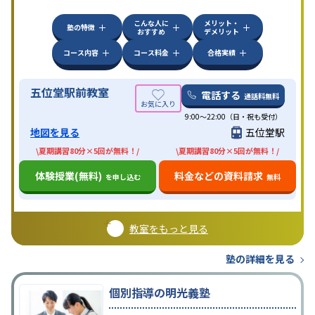
こんな人に
メリット・
塾の特徴
おすすめ
デメリット
コース内容
コース料金
合格実績
五位堂駅前教室
電話する
通話料無料
9:00～22:00（日・祝も受付）
地図を見る
五位堂駅
\夏期講習80分×5回が無料！/
\夏期講習80分×5回が無料！/
体験授業(無料)
料金などの資料請求
を申し込む
無料
教室をもっと見る
塾の詳細を見る
個別指導の明光義塾