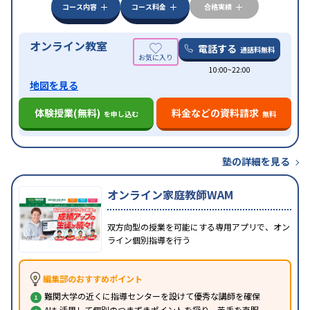
みの受講可
自習室あり
コース内容
コース料金
合格実績
オンライン教室
電話する
通話料無料
10:00~22:00
地図を見る
体験授業(無料)
料金などの資料請求
を申し込む
無料
塾の詳細を見る
オンライン家庭教師WAM
双方向型の授業を可能にする専用アプリで、オン
ライン個別指導を行う
編集部のおすすめポイント
難関大学の近くに指導センターを設けて優秀な講師を確保
AIも活用して個別のつまずきポイントを探り、苦手を克服