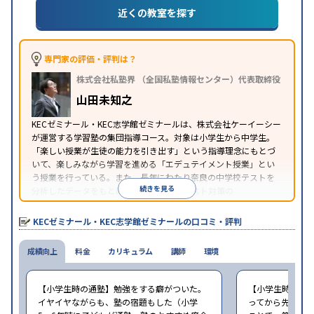
近くの教室を探す
特徴
PC・タブレットを利用
オンライン対応
季節講習の
みの受講可
自習室あり
※2023年10月調査。
小学校高学年の集団塾アンケート調査方法
を参照
専門家の評価・評判は？
株式会社私塾界 （全国私塾情報センター）代表取締役
山田未知之
KECゼミナール・KEC志学館ゼミナールは、株式会社ケーイーシー
が運営する学習塾の集団指導コース。対象は小学生から中学生。
「楽しい授業が生徒の能力を引き出す」という指導理念にもとづ
いて、楽しみながら学習を進める「エデュテイメント授業」とい
う授業を行っている。また、長年にわたり奈良の中学校テストを
続きを見る
分析したデータをもとに、学校別の定期テスト対策の
『KECCADAS』という授業を行っている。
KECゼミナール・KEC志学館ゼミナールの口コミ・評判
成績向上
料金
カリキュラム
講師
環境
【小学生時の通塾】勉強をする癖がついた。
【小学生時の通
イヤイヤながらも、塾の宿題もした（小学
ってから先生に