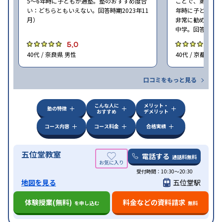
5〜6年時に子どもが通塾。塾のおすすめ度合
ことで、第一志望
い：どちらともいえない。回答時期2023年11
年時に子どもが
月）
非常に勧めたい
中学。回答時期20
5.0
5
40代 / 奈良県 男性
40代 / 京都府 男
口コミをもっと見る
こんな人に
メリット・
塾の特徴
おすすめ
デメリット
コース内容
コース料金
合格実績
五位堂教室
電話する
通話料無料
受付時間：10:30～20:30
地図を見る
五位堂駅
体験授業(無料)
料金などの資料請求
を申し込む
無料