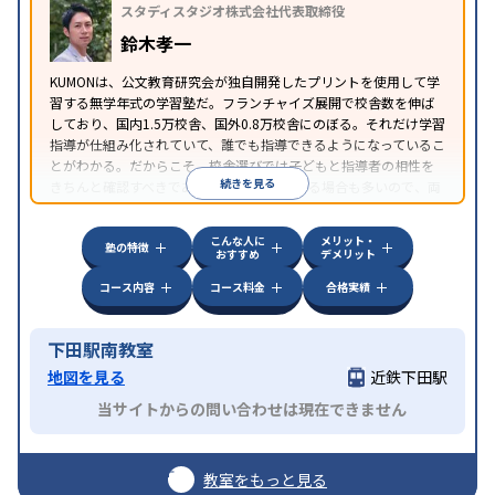
スタディスタジオ株式会社代表取締役
鈴木孝一
KUMONは、公文教育研究会が独自開発したプリントを使用して学
習する無学年式の学習塾だ。フランチャイズ展開で校舎数を伸ば
しており、国内1.5万校舎、国外0.8万校舎にのぼる。それだけ学習
指導が仕組み化されていて、誰でも指導できるようになっているこ
とがわかる。だからこそ、校舎選びでは子どもと指導者の相性を
続きを見る
きちんと確認すべきである。近所に2校舎ある場合も多いので、両
方見学してみることをオススメする。
こんな人に
メリット・
塾の特徴
おすすめ
デメリット
コース内容
コース料金
合格実績
下田駅南教室
地図を見る
近鉄下田駅
当サイトからの問い合わせは現在できません
教室をもっと見る