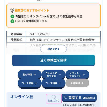
編集部のおすすめポイント
希望者にはオンラインor対面で1:1の個別指導も用意
LINEで24時間質問できる
対象学年
高1 ~ 3
浪人生
授業形式
個別指導(1対1)
オンライン指導
自立学習
映像授業
大学受験
医学部受験
授業・定期テスト対策
内申点
続きを見る
目的
対策
学習習慣の定着
総合型選抜(旧AO)対策
推薦入
試対策
学校別特化対策
近くの教室を探す
中高一貫校生に対応
授業の振替可能
不登校生に対
特徴
応
学習にPC・タブレットを利用
オンライン対応
1
科目から受講可能
こんな人に
メリット・
塾の特徴
おすすめ
デメリット
コース内容
コース料金
合格実績
オンライン校
電話する
通話料無料
13:00-22:00(土日祝日問わず)