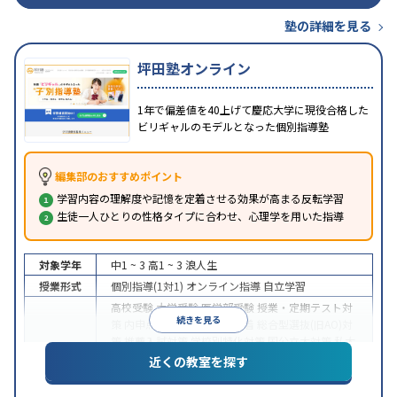
塾の詳細を見る
坪田塾オンライン
1年で偏差値を40上げて慶応大学に現役合格した
ビリギャルのモデルとなった個別指導塾
編集部のおすすめポイント
学習内容の理解度や記憶を定着させる効果が高まる反転学習
生徒一人ひとりの性格タイプに合わせ、心理学を用いた指導
対象学年
中1 ~ 3
高1 ~ 3
浪人生
授業形式
個別指導(1対1)
オンライン指導
自立学習
高校受験
大学受験
医学部受験
授業・定期テスト対
続きを見る
策
内申点対策
学習習慣の定着
総合型選抜(旧AO)対
策
推薦入試対策
学校別特化対策
国公立大対策
私大
目的
対策
共通テスト対策
英検(英語検定)対策
漢検(漢字
近くの教室を探す
検定)対策
数学特化対策
英語・英会話特化対策
その
他科目別特化対策