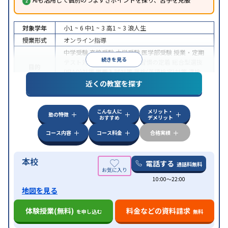
対象学年
小1 ~ 6
中1 ~ 3
高1 ~ 3
浪人生
授業形式
オンライン指導
中学受験
高校受験
大学受験
医学部受験
授業・定期
続きを見る
テスト対策
内申点対策
学習習慣の定着
総合型選抜
目的
(旧AO)対策
推薦入試対策
英検(英語検定)対策
漢検
(漢字検定)対策
近くの教室を探す
中高一貫校生に対応
成績保証制度あり
授業の振替
特徴
可能
不登校生に対応
学習にPC・タブレットを利用
こんな人に
メリット・
オンライン対応
1科目から受講可能
塾の特徴
おすすめ
デメリット
コース内容
コース料金
合格実績
本校
電話する
通話料無料
10:00〜22:00
地図を見る
体験授業(無料)
料金などの資料請求
を申し込む
無料