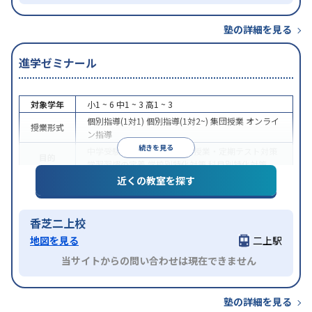
塾の詳細を見る
進学ゼミナール
対象学年
小1 ~ 6
中1 ~ 3
高1 ~ 3
個別指導(1対1)
個別指導(1対2~)
集団授業
オンライ
授業形式
ン指導
続きを見る
中学受験
高校受験
大学受験
授業・定期テスト対策
目的
学習習慣の定着
学校別特化対策
科目別特化対策
近くの教室を探す
授業の振替可能
学習にPC・タブレットを利用
オン
特徴
ライン対応
1科目から受講可能
香芝二上校
地図を見る
二上駅
当サイトからの問い合わせは現在できません
塾の詳細を見る