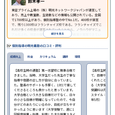
鈴木孝一
り
※2023年3月調査。
小学校高学年の個別指導塾アンケート調査方法
を参
東証プライム上場の（株）明光ネットワークジャパンが運営して
おり、売上や教室数、生徒数などの情報も公開されている。全国
照
で1700校以上があり、個別指導塾の中でNo.1だ。400校が直営
で、残り1300校はフランチャイズ校である。フランチャイズでこ
れだけ多くの校舎が運営されていることから、ノウハウがマニュ
続きを見る
アル化され、特定の優秀な人材に依存しない教育が実現できてい
ることが推測される。
個別指導の明光義塾の口コミ・評判
成績向上
料金
カリキュラム
講師
環境
【高校生時の通塾】第一志望校に無事合格で
【高校生時の通
きました。当時、大学生だった先生の丁寧な
て、目標や勉強
指導や宿題の出し方が自分に合っていまし
くれたことが、
た。塾長のサポートも手厚く、1対1で接して
る（大学受験で、
くださるところも良かったと思っています。
受講料は月35,
大学合格という大きな目標だけでなく、日々
スタイル：個別、
の小さな目標が明確になっていたので、今自
年5月）
分がどのあたりにいるのか、目処が立ちやす
かったように思います（大学受験で、週に1
回程度授業・指導。利用した主な授業スタイ