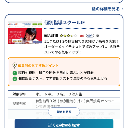
塾の詳細を見る
個別指導スクールIE
※
3.8
（
48件
）
1:1または1:2の担任制できめ細かい指導を実施！
オーダーメイドテキストで点数アップし、診断テ
ストでやる気もアップ！
編集部のおすすめポイント
曜日や時間、科目や回数を自由に選ぶことが可能
個性診断テスト、学力診断テストで生徒のやる気を上げる
対象学年
小1 ~ 6
中1 ~ 3
高1 ~ 3
浪人生
個別指導(1対1)
個別指導(1対2~)
集団授業
オンライ
授業形式
ン指導
映像授業
続きを見る
中学受験
高校受験
大学受験
医学部受験
授業・定期
テスト対策
内申点対策
学習習慣の定着
総合型選抜
(旧AO)対策
推薦入試対策
学校別特化対策
国公立大
近くの教室を探す
目的