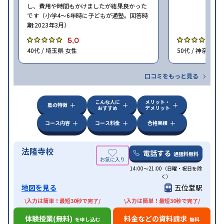
し、費用や時間もかけましたが結果良かった
です（小学4〜6年時に子どもが通塾。回答時
期:2023年3月）
5.0
4
40代 / 埼玉県 女性
50代 / 神奈川県
口コミをもっと見る
こんな人に
メリット・
塾の特徴
おすすめ
デメリット
コース内容
コース料金
合格実績
法隆寺校
電話する
通話料無料
14:00〜21:00（日曜・祝日を除
く）
地図を見る
五位堂駅
\入力は簡単！最短30秒で完了/
\入力は簡単！最短30秒で完了/
体験授業(無料)
料金などの資料請求
を申し込む
無料