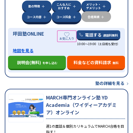
こんな人に
メリット・
中高一貫校生に対応
授業の振替可能
不登校生に対
塾の特徴
おすすめ
デメリット
応
学習にPC・タブレットを利用
オンライン対応
1
特徴
科目から受講可能
季節講習のみの受講可
発達障害
コース内容
コース料金
合格実績
の子どもに対応
坪田塾ONLINE
電話する
通話料無料
10:00～19:00（土日祝も受付）
地図を見る
説明会(無料)
料金などの資料請求
を申し込む
無料
塾の詳細を見る
MARCH専門オンライン塾 YD
Academia（ワイディーアカデミ
ア）オンライン
週1の面談＆個別カリキュラムでMARCH合格を目
指す！