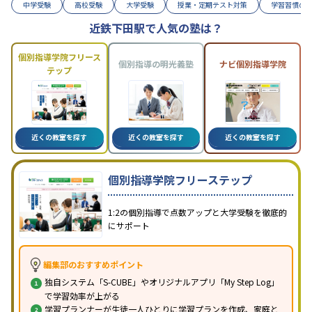
中学受験
高校受験
大学受験
授業・定期テスト対策
学習習慣の
近鉄下田駅で人気の塾は？
個別指導学院フリース
個別指導の明光義塾
ナビ個別指導学院
テップ
近くの教室を探す
近くの教室を探す
近くの教室を探す
個別指導学院フリーステップ
1:2の個別指導で点数アップと大学受験を徹底的
にサポート
編集部のおすすめポイント
独自システム「S-CUBE」やオリジナルアプリ「My Step Log」
で学習効率が上がる
学習プランナーが生徒一人ひとりに学習プランを作成、家庭と