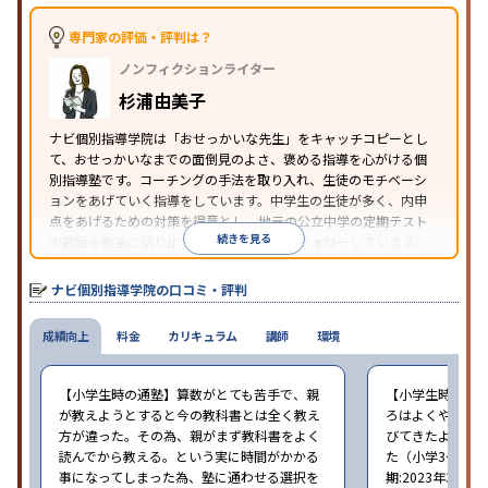
※2023年3月調査。
小学校高学年の個別指導塾アンケート調査方法
を参
照
専門家の評価・評判は？
ノンフィクションライター
杉浦由美子
ナビ個別指導学院は「おせっかいな先生」をキャッチコピーとし
て、おせっかいなまでの面倒見のよさ、褒める指導を心がける個
別指導塾です。コーチングの手法を取り入れ、生徒のモチベーシ
ョンをあげていく指導をしています。中学生の生徒が多く、内申
点をあげるための対策を得意とし、地元の公立中学の定期テスト
続きを見る
の範囲を教室に貼り出すなど手厚く学習をフォローしています。
オリジナルテキストを使用しており、特に英語は各教科書に合わ
せたテキストを使った「先取り学習」で理解度を深められます。
ナビ個別指導学院の口コミ・評判
成績向上
料金
カリキュラム
講師
環境
【小学生時の通塾】算数がとても苦手で、親
【小学生時の通
が教えようとすると今の教科書とは全く教え
ろはよくやり方
方が違った。その為、親がまず教科書をよく
びてきたようで
読んでから教える。という実に時間がかかる
た（小学3〜6年
事になってしまった為、塾に通わせる選択を
期:2023年3月）