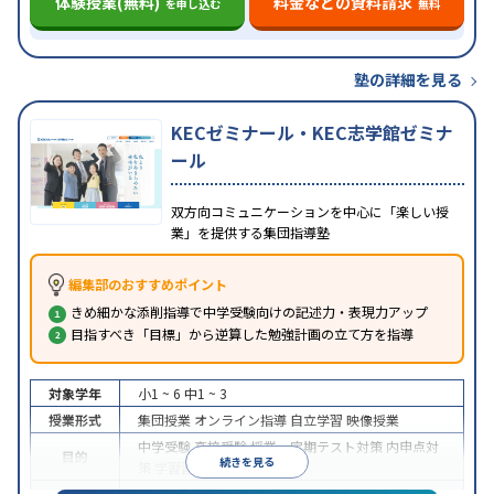
体験授業(無料)
料金などの資料請求
を申し込む
無料
塾の詳細を見る
KECゼミナール・KEC志学館ゼミナ
ール
双方向コミュニケーションを中心に「楽しい授
業」を提供する集団指導塾
編集部のおすすめポイント
きめ細かな添削指導で中学受験向けの記述力・表現力アップ
目指すべき「目標」から逆算した勉強計画の立て方を指導
対象学年
小1 ~ 6
中1 ~ 3
授業形式
集団授業
オンライン指導
自立学習
映像授業
中学受験
高校受験
授業・定期テスト対策
内申点対
目的
続きを見る
策
学習習慣の定着
中高一貫校生に対応
入塾に学力基準あり
学習に