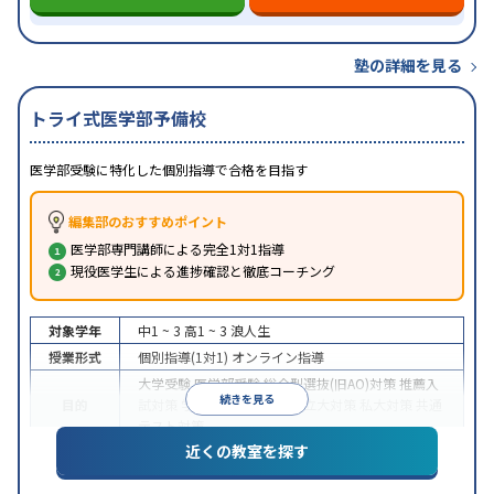
塾の詳細を見る
トライ式医学部予備校
医学部受験に特化した個別指導で合格を目指す
編集部のおすすめポイント
医学部専門講師による完全1対1指導
現役医学生による進捗確認と徹底コーチング
対象学年
中1 ~ 3
高1 ~ 3
浪人生
授業形式
個別指導(1対1)
オンライン指導
大学受験
医学部受験
総合型選抜(旧AO)対策
推薦入
続きを見る
目的
試対策
学校別特化対策
国公立大対策
私大対策
共通
テスト対策
近くの教室を探す
中高一貫校生に対応
授業の振替可能
不登校生に対
特徴
応
オンライン対応
1科目から受講可能
季節講習の
みの受講可
自習室あり