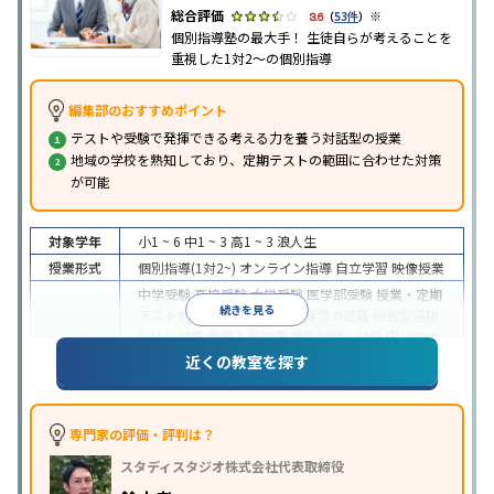
※
3.6
（
53件
）
個別指導塾の最大手！ 生徒自らが考えることを
重視した1対2〜の個別指導
編集部のおすすめポイント
テストや受験で発揮できる考える力を養う対話型の授業
地域の学校を熟知しており、定期テストの範囲に合わせた対策
が可能
対象学年
小1 ~ 6
中1 ~ 3
高1 ~ 3
浪人生
授業形式
個別指導(1対2~)
オンライン指導
自立学習
映像授業
中学受験
高校受験
大学受験
医学部受験
授業・定期
続きを見る
テスト対策
内申点対策
学習習慣の定着
総合型選抜
(旧AO)対策
推薦入試対策
学校別特化対策
国公立大
目的
対策
私大対策
共通テスト対策
英検(英語検定)対策
近くの教室を探す
漢検(漢字検定)対策
数学特化対策
英語・英会話特化
対策
その他科目別特化対策
中高一貫校生に対応
特待生・奨学金制度あり
授業
専門家の評価・評判は？
の振替可能
不登校生に対応
学習にPC・タブレット
スタディスタジオ株式会社代表取締役
特徴
を利用
オンライン対応
1科目から受講可能
季節講
習のみの受講可
発達障害の子どもに対応
自習室あ