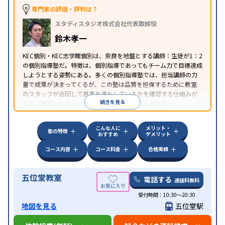
特徴
ブレットを利用
オンライン対応
1科目から受講可能
専門家の評価・評判は？
季節講習のみの受講可
自習室あり
スタディスタジオ株式会社代表取締役
鈴木孝一
KEC個別・KEC志学館個別は、奈良を地盤とする講師：生徒が1：2
の個別指導塾だ。特徴は、個別指導であってもチーム力で目標達成
しようとする姿勢にある。多くの個別指導塾では、担当講師の力
量で成果が決まってくるが、この塾は品質を担保するために教室
のスタッフが巡回して基準を満たしているかを確認する仕組みが
続きを見る
ある。安定したサービスを受けることができるだろう。
こんな人に
メリット・
塾の特徴
おすすめ
デメリット
コース内容
コース料金
合格実績
五位堂教室
電話する
通話料無料
受付時間：10:30～20:30
地図を見る
五位堂駅