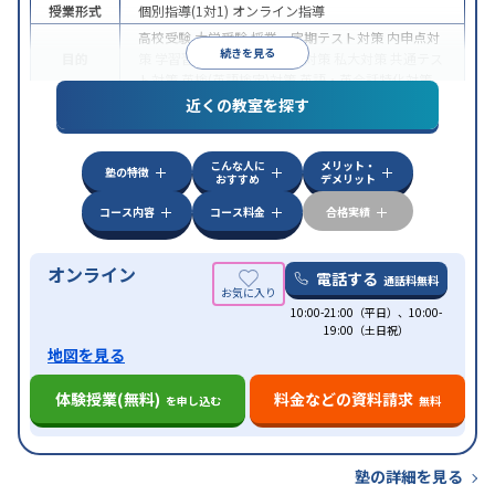
授業形式
個別指導(1対1)
オンライン指導
高校受験
大学受験
授業・定期テスト対策
内申点対
続きを見る
目的
策
学習習慣の定着
国公立大対策
私大対策
共通テス
ト対策
英検(英語検定)対策
英語・英会話特化対策
近くの教室を探す
中高一貫校生に対応
授業の振替可能
不登校生に対
特徴
応
学習にPC・タブレットを利用
オンライン対応
1
科目から受講可能
こんな人に
メリット・
塾の特徴
おすすめ
デメリット
コース内容
コース料金
合格実績
オンライン
電話する
通話料無料
10:00-21:00（平日）、10:00-
19:00（土日祝）
地図を見る
体験授業(無料)
料金などの資料請求
を申し込む
無料
塾の詳細を見る