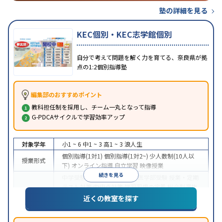
塾の詳細を見る
KEC個別・KEC志学館個別
自分で考えて問題を解く力を育てる、奈良県が拠
点の1:2個別指導塾
編集部のおすすめポイント
教科担任制を採用し、チーム一丸となって指導
G-PDCAサイクルで学習効率アップ
対象学年
小1 ~ 6
中1 ~ 3
高1 ~ 3
浪人生
個別指導(1対1)
個別指導(1対2~)
少人数制(10人以
授業形式
下)
オンライン指導
自立学習
映像授業
続きを見る
中学受験
高校受験
大学受験
医学部受験
授業・定期
テスト対策
内申点対策
学習習慣の定着
総合型選抜
目的
(旧AO)対策
推薦入試対策
学校別特化対策
国公立大
近くの教室を探す
対策
私大対策
共通テスト対策
英検(英語検定)対策
中高一貫校生に対応
授業の振替可能
学習にPC・タ