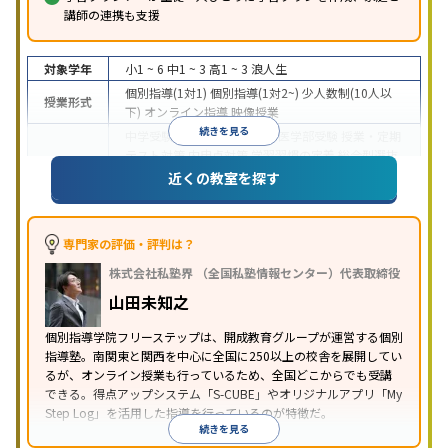
講師の連携も支援
対象学年
小1 ~ 6
中1 ~ 3
高1 ~ 3
浪人生
個別指導(1対1)
個別指導(1対2~)
少人数制(10人以
授業形式
下)
オンライン指導
映像授業
続きを見る
中学受験
高校受験
大学受験
医学部受験
授業・定期
テスト対策
内申点対策
学習習慣の定着
総合型選抜
(旧AO)対策
推薦入試対策
学校別特化対策
国公立大
近くの教室を探す
目的
対策
私大対策
共通テスト対策
英検(英語検定)対策
漢検(漢字検定)対策
数学特化対策
英語・英会話特化
対策
その他科目別特化対策
専門家の評価・評判は？
中高一貫校生に対応
特待生・奨学金制度あり
成績
株式会社私塾界 （全国私塾情報センター）代表取締役
保証制度あり
授業の振替可能
学習にPC・タブレッ
特徴
トを利用
オンライン対応
1科目から受講可能
季節
山田未知之
講習のみの受講可
自習室あり
個別指導学院フリーステップは、開成教育グループが運営する個別
指導塾。南関東と関西を中心に全国に250以上の校舎を展開してい
るが、オンライン授業も行っているため、全国どこからでも受講
できる。得点アップシステム「S-CUBE」やオリジナルアプリ「My
Step Log」を活用した指導を行っているのが特徴だ。
続きを見る