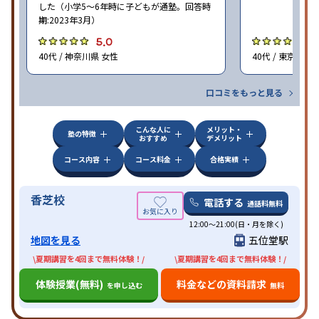
した（小学5〜6年時に子どもが通塾。回答時
期:2023年3月）
5.0
4
40代 / 神奈川県 女性
40代 / 東京都 女
口コミをもっと見る
こんな人に
メリット・
塾の特徴
おすすめ
デメリット
コース内容
コース料金
合格実績
香芝校
電話する
通話料無料
12:00～21:00(日・月を除く)
地図を見る
五位堂駅
\夏期講習を4回まで無料体験！/
\夏期講習を4回まで無料体験！/
体験授業(無料)
料金などの資料請求
を申し込む
無料