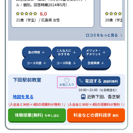
ル：個別。回答時期2024年5月）
5.0
4
21歳（学生） / 広島県 女性
20歳（学生） / 
口コミをもっと見る
こんな人に
メリット・
塾の特徴
おすすめ
デメリット
コース内容
コース料金
合格実績
下田駅前教室
電話する
通話料無料
10:00〜21:00（土日祝含む）
地図を見る
近鉄下田、香芝駅
\入会金と90分×4回の授業料が無料！/
\入会金と90分×4回の授業料が無料！/
体験授業(無料)
料金などの資料請求
を申し込む
無料