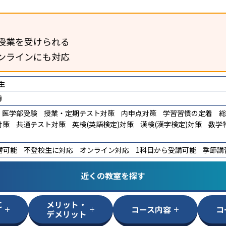
授業を受けられる
ンラインにも対応
生
導
医学部受験
授業・定期テスト対策
内申点対策
学習習慣の定着
総
対策
共通テスト対策
英検(英語検定)対策
漢検(漢字検定)対策
数学
替可能
不登校生に対応
オンライン対応
1科目から受講可能
季節講
近くの教室を探す
に
メリット・
コース内容
コ
デメリット