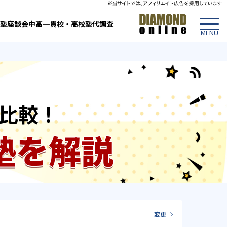
塾
座談会
中高一貫校・高校
塾代調査
比較！
塾を解説
変更