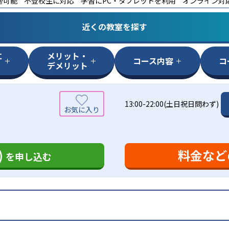
替可能
不登校生に対応
学習にPC・タブレットを利用
オンライン対
近くの教室を探す
に
メリット・
コース内容
コ
デメリット
13:00-22:00(土日祝日問わず)
)
料金など
を申し込む