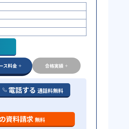
ース料金
合格実績
電話する
通話料無料
の資料請求
無料