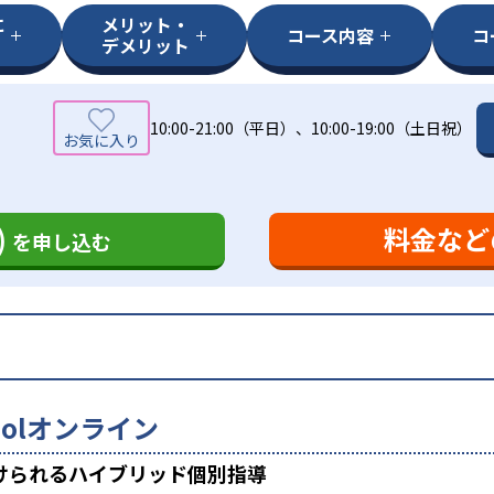
に
メリット・
コース内容
コ
デメリット
10:00-21:00（平日）、10:00-19:00（土日祝）
)
料金など
を申し込む
choolオンライン
けられるハイブリッド個別指導