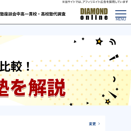
塾
座談会
中高一貫校・高校
塾代調査
比較！
塾を解説
変更