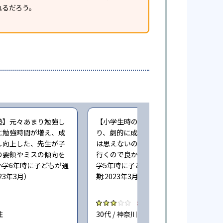
れるだろう。
塾】元々あまり勉強し
【小学生時の通塾】本人の力量もあ
に勉強時間が増え、成
り、劇的に成績が向上しているように
し向上した、先生が子
は思えないのですが、嫌がらずに塾に
の要領やミスの傾向を
行くので良かったと思っています（小
小学6年時に子どもが通
学5年時に子どもが通塾。回答時
23年3月）
期:2023年3月）
3.0
性
30代 / 神奈川県 女性