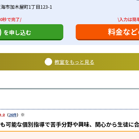
海市加木屋町1丁目123-1
0秒で完了/
\入力は簡
)
料金など
を申し込む
教室をもっと見る
※
3.2
（
26件
）
どちらも可能な個別指導で苦手分野や興味、関心から生徒に