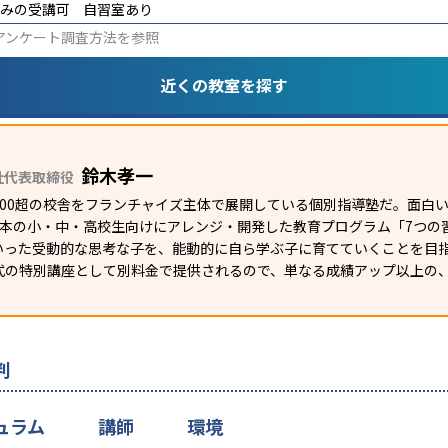
みの受講可
自習室あり
アンケート調査方法
を参照
近くの教室を探す
鈴木孝一
社代表取締役
1200超の校舎をフランチャイズ主体で展開している個別指導塾だ。面
日本の小・中・高校生向けにアレンジ・開発した教育プログラム「7つの
いった受動的な思考な子を、能動的に自ら学ぶ子に育てていくことを目
式の特別講座として別料金で提供されるので、単なる成績アップ以上の
判
ュラム
講師
環境