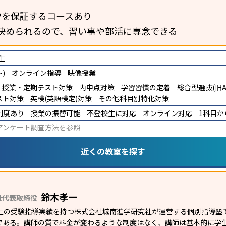
Pを保証するコースあり
決められるので、習い事や部活に専念できる
生
)
オンライン指導
映像授業
授業・定期テスト対策
内申点対策
学習習慣の定着
総合型選抜(旧A
スト対策
英検(英語検定)対策
その他科目別特化対策
制度あり
授業の振替可能
不登校生に対応
オンライン対応
1科目か
アンケート調査方法
を参照
近くの教室を探す
鈴木孝一
社代表取締役
上の受験指導実績を持つ株式会社城南進学研究社が運営する個別指導塾であ
である。講師の質で料金が変わるような制度はなく、講師は基本的に学生