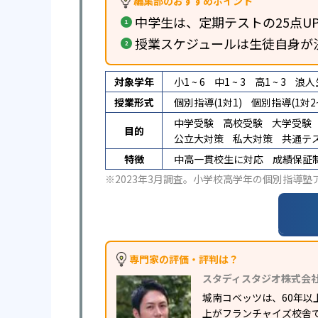
編集部のおすすめポイント
中学生は、定期テストの25点U
授業スケジュールは生徒自身が
対象学年
小1 ~ 6
中1 ~ 3
高1 ~ 3
浪人
授業形式
個別指導(1対1)
個別指導(1対2~
中学受験
高校受験
大学受験
目的
公立大対策
私大対策
共通テ
特徴
中高一貫校生に対応
成績保証
※2023年3月調査。
小学校高学年の個別指導塾
専門家の評価・評判は？
スタディスタジオ株式会
城南コベッツは、60年以
上がフランチャイズ校舎