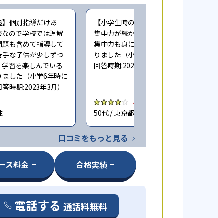
塾】個別指導だけあ
【小学生時の通塾】家だとどうしても
密なので学校では理解
集中力が続かない事があるため 塾では
問題も含めて指導して
集中力も身について成績向上につなが
苦手な子供が少しずつ
りました（小学6年時に子どもが通塾。
、学習を楽しんでいる
回答時期:2023年3月）
りました（小学6年時に
答時期:2023年3月）
4.0
性
50代 / 東京都 男性
口コミをもっと見る
ース料金
合格実績
電話する
通話料無料