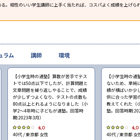
ある。相性のいい学生講師に上手く当たれば、コスパよく成績を上げら
ュラム
講師
環境
【小学生時の通塾】算数が苦手でテス
【小学生時の通
トでは50点以下でしたが、計算問題と
ないため、単純
文章問題を繰り返しやることで、成績
績が横ばいか少
が少しずつよくなり、テストの点数も
供に合った学習
80点以上とれるようになりました（小
教えてくれた（
学2〜4年時に子どもが通塾。回答時
塾。回答時期:20
期:2023年3月）
4.0
4.0
40代 / 東京都 女性
40代 / 東京都 女