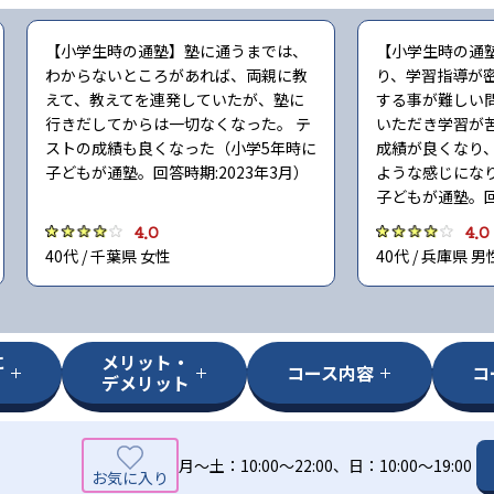
【小学生時の通塾】塾に通うまでは、
【小学生時の通
わからないところがあれば、両親に教
り、学習指導が
えて、教えてを連発していたが、塾に
する事が難しい
行きだしてからは一切なくなった。 テ
いただき学習が
ストの成績も良くなった（小学5年時に
成績が良くなり
子どもが通塾。回答時期:2023年3月）
ような感じにな
子どもが通塾。回
4.0
4.0
40代 / 千葉県 女性
40代 / 兵庫県 男
に
メリット・
コース内容
コ
デメリット
月〜土：10:00〜22:00、日：10:00〜19:00