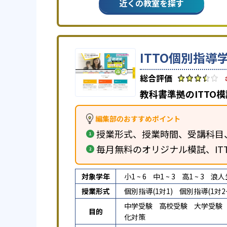
近くの教室を探す
ITTO個別指導
教科書準拠のITTO
編集部のおすすめポイント
授業形式、授業時間、受講科目
毎月無料のオリジナル模試、IT
対象学年
小1 ~ 6
中1 ~ 3
高1 ~ 3
浪人
授業形式
個別指導(1対1)
個別指導(1対2~
中学受験
高校受験
大学受験
目的
化対策