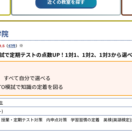
近くの教室を探す
学院
※
3.5
（
47件
）
模試で定期テストの点数UP！1対1、1対2、1対3から選
、すべて自分で選べる
TO模試で知識の定着を図る
生
)
授業・定期テスト対策
内申点対策
学習習慣の定着
英検(英語検定