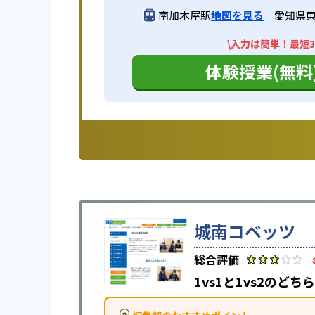
南加木屋駅
地図を見る
愛知県東
\入力は簡単！最短3
体験授業(無料
城南コベッツ
1vs1と1vs2の