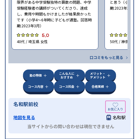
限界がある中学受験独特の算数の問題、中学
と思う（小学6年
受験経験者の講師がついてくださり、達成
期:2023年3月）
し、費用や時間もかけましたが結果良かった
です（小学4〜6年時に子どもが通塾。回答時
期:2023年3月）
5.0
4
40代 / 埼玉県 女性
50代 / 神奈川県
口コミをもっと見る
こんな人に
メリット・
塾の特徴
おすすめ
デメリット
コース内容
コース料金
合格実績
名和駅前校
地図を見る
名和駅
当サイトからの問い合わせは現在できません