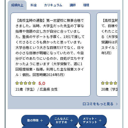
成績向上
料金
カリキュラム
講師
環境
【高校生時の通塾】第一志望校に無事合格で
【高校生時の通
きました。当時、大学生だった先生の丁寧な
て、目標や勉強
指導や宿題の出し方が自分に合っていまし
くれたことが、
た。塾長のサポートも手厚く、1対1で接して
る（大学受験で、
くださるところも良かったと思っています。
受講料は月35,
大学合格という大きな目標だけでなく、日々
スタイル：個別、
の小さな目標が明確になっていたので、今自
年5月）
分がどのあたりにいるのか、目処が立ちやす
かったように思います（大学受験で、週に1
回程度授業・指導。利用した主な授業スタイ
ル：個別。回答時期2024年5月）
5.0
4
21歳（学生） / 広島県 女性
20歳（学生） / 
口コミをもっと見る
こんな人に
メリット・
塾の特徴
おすすめ
デメリット