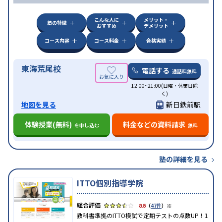
こんな人に
メリット・
塾の特徴
おすすめ
デメリット
コース内容
コース料金
合格実績
東海荒尾校
電話する
通話料無料
12:00~21:00(日曜・休業日除
く)
地図を見る
新日鉄前駅
体験授業(無料)
料金などの資料請求
を申し込む
無料
塾の詳細を見る
ITTO個別指導学院
※
3.5
（
47件
）
教科書準拠のITTO模試で定期テストの点数UP！1