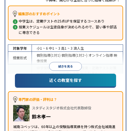
編集部のおすすめポイント
中学生は、定期テストの25点UPを保証するコースあり
授業スケジュールは生徒自身が決められるので、習い事や部活
に専念できる
対象学年
小1 ~ 6
中1 ~ 3
高1 ~ 3
浪人生
個別指導(1対1)
個別指導(1対2~)
オンライン指導
映
授業形式
像授業
続きを見る
中学受験
高校受験
大学受験
授業・定期テスト対策
内申点対策
学習習慣の定着
総合型選抜(旧AO)対策
目的
推薦入試対策
学校別特化対策
国公立大対策
私大対
近くの教室を探す
策
共通テスト対策
英検(英語検定)対策
その他科目
別特化対策
中高一貫校生に対応
成績保証制度あり
授業の振替
専門家の評価・評判は？
特徴
可能
不登校生に対応
オンライン対応
1科目から受
スタディスタジオ株式会社代表取締役
講可能
季節講習のみの受講可
※2023年3月調査。
小学校高学年の個別指導塾アンケート調査方法
を参
鈴木孝一
照
城南コベッツは、60年以上の受験指導実績を持つ株式会社城南進