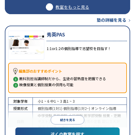
教室をもっと見る
塾の詳細を見る
秀英PAS
1:1or1:2の個別指導で志望校を目指す！
編集部のおすすめポイント
教科別担当講師制だから、生徒の習熟度を把握できる
映像授業と個別授業の併用も可能
対象学年
小1 ~ 6
中1 ~ 3
高1 ~ 3
授業形式
個別指導(1対1)
個別指導(1対2~)
オンライン指導
中学受験
高校受験
大学受験
医学部受験
授業・定期
続きを見る
目的
テスト対策
内申点対策
学習習慣の定着
国公立大対
策
私大対策
共通テスト対策
英検(英語検定)対策
近くの教室を探す
入塾に学力基準あり
授業の振替可能
学習にPC・タ