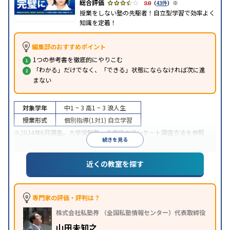
※
3.8
（
43件
）
授業をしない塾の先駆者！自立型学習で効率よく
知識を定着！
編集部のおすすめポイント
1つの参考書を徹底的にやりこむ
「わかる」だけでなく、「できる」状態にならなければ次に進
まない
対象学年
中1 ~ 3
高1 ~ 3
浪人生
授業形式
個別指導(1対1)
自立学習
※2024年6月調査。
大学受験塾・予備校のアンケート調査方法
を参照
続きを見る
近くの教室を探す
専門家の評価・評判は？
株式会社私塾界 （全国私塾情報センター）代表取締役
山田未知之