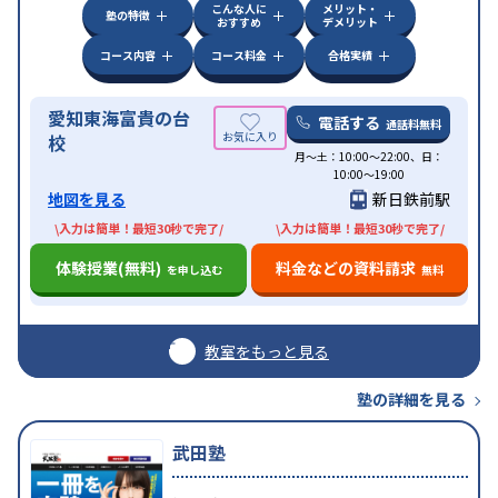
こんな人に
メリット・
塾の特徴
おすすめ
デメリット
コース内容
コース料金
合格実績
愛知東海富貴の台
電話する
通話料無料
校
月〜土：10:00〜22:00、日：
10:00〜19:00
地図を見る
新日鉄前駅
\入力は簡単！最短30秒で完了/
\入力は簡単！最短30秒で完了/
体験授業(無料)
料金などの資料請求
を申し込む
無料
教室をもっと見る
塾の詳細を見る
武田塾