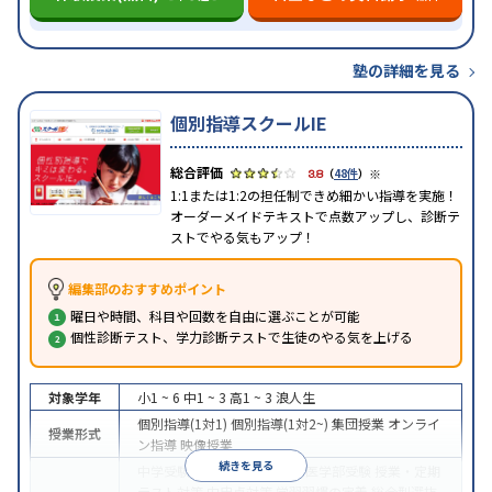
塾の詳細を見る
個別指導スクールIE
※
3.8
（
48件
）
1:1または1:2の担任制できめ細かい指導を実施！
オーダーメイドテキストで点数アップし、診断テ
ストでやる気もアップ！
編集部のおすすめポイント
曜日や時間、科目や回数を自由に選ぶことが可能
個性診断テスト、学力診断テストで生徒のやる気を上げる
対象学年
小1 ~ 6
中1 ~ 3
高1 ~ 3
浪人生
個別指導(1対1)
個別指導(1対2~)
集団授業
オンライ
授業形式
ン指導
映像授業
続きを見る
中学受験
高校受験
大学受験
医学部受験
授業・定期
テスト対策
内申点対策
学習習慣の定着
総合型選抜