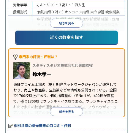
対象学年
小1 ~ 6
中1 ~ 3
高1 ~ 3
浪人生
授業形式
個別指導(1対2~)
オンライン指導
自立学習
映像授業
中学受験
高校受験
大学受験
医学部受験
授業・定期
続きを見る
テスト対策
内申点対策
学習習慣の定着
総合型選抜
(旧AO)対策
推薦入試対策
学校別特化対策
国公立大
目的
対策
私大対策
共通テスト対策
英検(英語検定)対策
近くの教室を探す
漢検(漢字検定)対策
数学特化対策
英語・英会話特化
対策
その他科目別特化対策
中高一貫校生に対応
特待生・奨学金制度あり
授業
専門家の評価・評判は？
の振替可能
不登校生に対応
学習にPC・タブレット
スタディスタジオ株式会社代表取締役
特徴
を利用
オンライン対応
1科目から受講可能
季節講
習のみの受講可
発達障害の子どもに対応
自習室あ
鈴木孝一
り
※2023年3月調査。
小学校高学年の個別指導塾アンケート調査方法
を参
東証プライム上場の（株）明光ネットワークジャパンが運営して
おり、売上や教室数、生徒数などの情報も公開されている。全国
照
で1700校以上があり、個別指導塾の中でNo.1だ。400校が直営
で、残り1300校はフランチャイズ校である。フランチャイズでこ
れだけ多くの校舎が運営されていることから、ノウハウがマニュ
続きを見る
アル化され、特定の優秀な人材に依存しない教育が実現できてい
ることが推測される。
個別指導の明光義塾の口コミ・評判