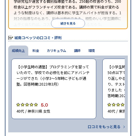
学研究社が運営する個別指導塾である。250超の校舎のうち、200
校舎以上がフランチャイズ校舎である。講師の質で料金が変わる
ような制度はなく、講師は基本的に学生アルバイトが担当する。1
対2の指導なのもあり、料金は安めである。相性のいい学生講師に
続きを見る
上手く当たれば、コスパよく成績を上げられるだろう。
城南コベッツの口コミ・評判
成績向上
料金
カリキュラム
講師
環境
【小学生時の通塾】プログラミングを習って
【小学生時の通
いたので、学校での必修化を前にアドバンテ
50点以下でした
ージができた（小学3〜5年時に子どもが通
り返しやること
塾。回答時期:2023年3月）
り、テストの点数
りました（小学2
答時期:2023年3
5.0
4
40代 / 神奈川県 女性
40代 / 東京都 女
口コミをもっと見る