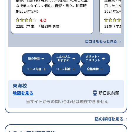
な授業スタイル：個別、自習・自立。回答時
用した主な授業
期2024年5月）
2024年5月）
4.0
4
22歳（学生） / 福岡県 男性
21歳（学生） / 
口コミをもっと見る
こんな人に
メリット・
塾の特徴
おすすめ
デメリット
コース内容
コース料金
合格実績
東海校
地図を見る
新日鉄前駅
当サイトからの問い合わせは現在できません
塾の詳細を見る