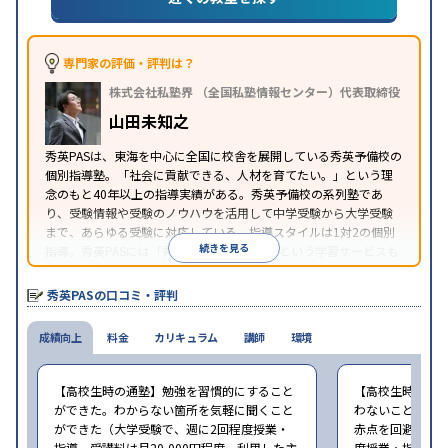
特徴
ブレットを利用
オンライン対応
1科目から受講可能
季節講習のみの受講可
自習室あり
※2024年6月調査。
大学受験塾・予備校のアンケート調査方法
を参照
専門家の評価・評判は？
株式会社私塾界 （全国私塾情報センター）代表取締役
山田未知之
秀英PASは、東海を中心に全国に校舎を展開している秀英予備校の
個別指導塾。「社会に貢献できる、人材を育てたい。」という理
念のもと40年以上の指導実績がある。秀英予備校の系列塾であ
り、受験情報や受験のノウハウを活用して中学受験から大学受験
まで、あらゆる受験に対応している。指導スタイルは1対2の個別
続きを見る
指導。秀英PASには「秀英PASオンライン」という学習サービスも
あり、自宅からも受講できる。
秀英PASの口コミ・評判
成績向上
料金
カリキュラム
講師
環境
【高校生時の通塾】勉強を習慣的にすること
【高校生時の通
ができた。わからない箇所を気軽に聞くこと
わないことがあ
ができた（大学受験で、週に2回程度授業・
赤点を回避できた
指導。受講料は月20,000円程度。利用した主
度授業・指導。受