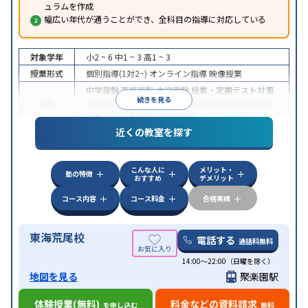
ュラムを作成
幅広い年代が通うことができ、全科目の指導に対応している
対象学年
小2 ~ 6
中1 ~ 3
高1 ~ 3
授業形式
個別指導(1対2~)
オンライン指導
映像授業
中学受験
高校受験
大学受験
授業・定期テスト対策
続きを見る
目的
内申点対策
学習習慣の定着
総合型選抜(旧AO)対策
推薦入試対策
学校別特化対策
近くの教室を探す
中高一貫校生に対応
授業の振替可能
不登校生に対
特徴
応
オンライン対応
1科目から受講可能
季節講習の
みの受講可
こんな人に
メリット・
塾の特徴
おすすめ
デメリット
コース内容
コース料金
合格実績
東海荒尾校
電話する
通話料無料
14:00〜22:00（日曜を除く）
地図を見る
聚楽園駅
体験授業(無料)
料金などの資料請求
を申し込む
無料