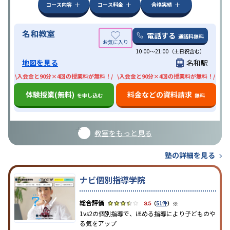
コース内容
コース料金
合格実績
名和教室
電話する
通話料無料
10:00〜21:00（土日祝含む）
地図を見る
名和駅
\入会金と90分×4回の授業料が無料！/
\入会金と90分×4回の授業料が無料！/
体験授業(無料)
料金などの資料請求
を申し込む
無料
教室をもっと見る
塾の詳細を見る
ナビ個別指導学院
※
3.5
（
51件
）
1vs2の個別指導で、ほめる指導により子どものや
る気をアップ