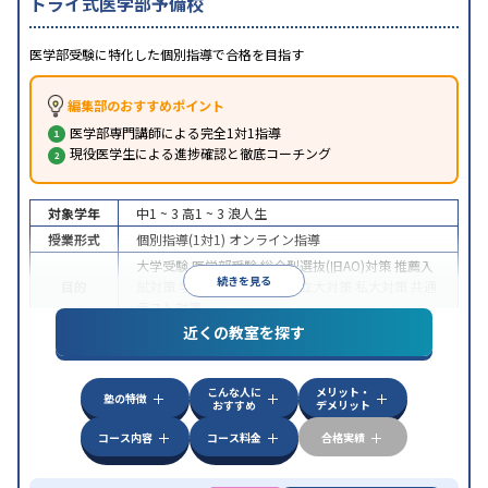
トライ式医学部予備校
医学部受験に特化した個別指導で合格を目指す
編集部のおすすめポイント
医学部専門講師による完全1対1指導
現役医学生による進捗確認と徹底コーチング
対象学年
中1 ~ 3
高1 ~ 3
浪人生
授業形式
個別指導(1対1)
オンライン指導
大学受験
医学部受験
総合型選抜(旧AO)対策
推薦入
続きを見る
目的
試対策
学校別特化対策
国公立大対策
私大対策
共通
テスト対策
近くの教室を探す
中高一貫校生に対応
授業の振替可能
不登校生に対
特徴
応
オンライン対応
1科目から受講可能
季節講習の
みの受講可
自習室あり
こんな人に
メリット・
塾の特徴
おすすめ
デメリット
コース内容
コース料金
合格実績