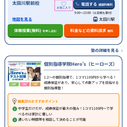
太田川駅前校
電話する
通話料無料
9:00～23:00（土日祝も受付）
地図を見る
太田川駅
体験授業(無料)
料金などの資料請求
を申し込む
無料
塾の詳細を見る
個別指導学院Hero’s（ヒーローズ）
1:2～の個別指導で、1コマ1100円から学べる！
成績保証があり、安心して点数アップを目指せる
個別指導塾！
編集部のおすすめポイント
中学生だけだが、成績保証が最大の強み！1コマ1100円～で学
べるのは家計に優しい
通いたい時間帯を相談して決めることが可能