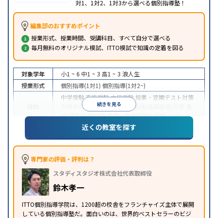
対1、1対2、1対3から選べる個別指導塾！
編集部のおすすめポイント
授業形式、授業時間、受講科目、すべて自分で選べる
毎月無料のオリジナル模試、ITTO模試で知識の定着を図る
対象学年
小1 ~ 6
中1 ~ 3
高1 ~ 3
浪人生
授業形式
個別指導(1対1)
個別指導(1対2~)
中学受験
高校受験
大学受験
授業・定期テスト対策
続きを見る
目的
内申点対策
学習習慣の定着
英検(英語検定)対策
漢
検(漢字検定)対策
英語・英会話特化対策
近くの教室を探す
1科目から受講可能
季節講習のみの受講可
自習室あ
特徴
り
※2023年3月調査。
小学校高学年の個別指導塾アンケート調査方法
を参
照
専門家の評価・評判は？
スタディスタジオ株式会社代表取締役
鈴木孝一
ITTO個別指導学院は、1200超の校舎をフランチャイズ主体で展開
している個別指導塾だ。面白いのは、世界的ベストセラーのビジ