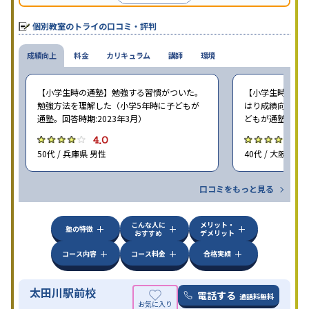
個別教室のトライの口コミ・評判
成績向上
料金
カリキュラム
講師
環境
【小学生時の通塾】勉強する習慣がついた。
【小学生時の通塾
勉強方法を理解した（小学5年時に子どもが
はり成績向上には
通塾。回答時期:2023年3月）
どもが通塾。回答時
4.0
4
50代 / 兵庫県 男性
40代 / 大阪府 女
口コミをもっと見る
こんな人に
メリット・
塾の特徴
おすすめ
デメリット
コース内容
コース料金
合格実績
太田川駅前校
電話する
通話料無料