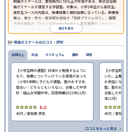
明倫ゼミナールは、愛知県内に50以上の校舎がある、株式会社明
倫ゼミナールが運営する学習塾。対象は、小学3年生から高校生。
高校生コースの内容は、映像授業と個別指導になっている。映像授
業は、東大・京大・医学部を目指す「学研プライムゼミ」、難関
大学を目指す「ウイングネットコース」、高校基礎の「ベーシッ
続きを見る
クウィングコース」が用意されている。
明倫ゼミナールの口コミ・評判
成績向上
料金
カリキュラム
講師
環境
【小学生時の通塾】日頃から勉強するように
【小学生時の通
なり、授業についていけている実感があった
いた。土曜ゼミ
（小学6年時に子どもが通塾。塾のおすすめ
お世話になった（
度合い：どちらともいえない。合格した中学
塾。塾のおすす
校：椙山女学園中学。回答時期2023年11月）
合格した中学校：
年11月）
5.0
5
40代 / 愛知県 男性
40代 / 愛知県 女
口コミをもっと見る