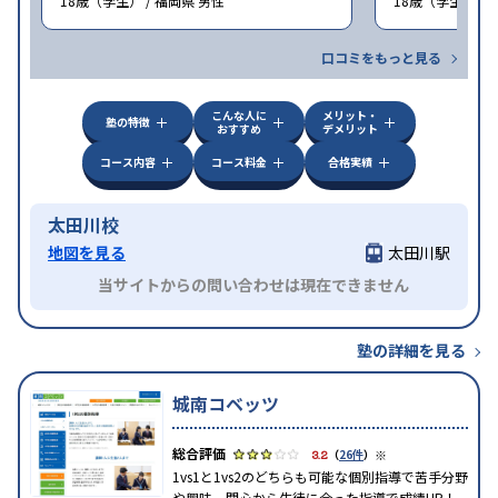
18歳（学生） / 福岡県 男性
18歳（学生） / 
口コミをもっと見る
こんな人に
メリット・
塾の特徴
おすすめ
デメリット
コース内容
コース料金
合格実績
太田川校
地図を見る
太田川駅
当サイトからの問い合わせは現在できません
塾の詳細を見る
城南コベッツ
※
3.2
（
26件
）
1vs1と1vs2のどちらも可能な個別指導で苦手分野
や興味、関心から生徒に合った指導で成績UP！