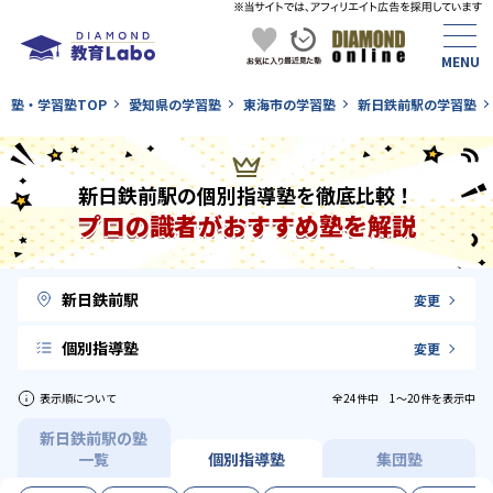
塾・学習塾TOP
愛知県の学習塾
東海市の学習塾
新日鉄前駅の学習塾
新日鉄前駅の個別指導塾を徹底比較！
プロの識者がおすすめ塾を解説
新日鉄前駅
変更
個別指導塾
変更
表示順について
全24件中 1〜20件を表示中
新日鉄前駅の塾
一覧
個別指導塾
集団塾