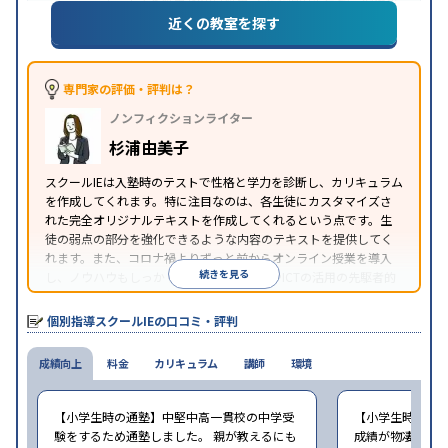
(旧AO)対策
推薦入試対策
学校別特化対策
国公立大
近くの教室を探す
目的
対策
私大対策
共通テスト対策
英検(英語検定)対策
漢検(漢字検定)対策
数学特化対策
その他科目別特化
対策
専門家の評価・評判は？
中高一貫校生に対応
オンライン対応
1科目から受講
特徴
ノンフィクションライター
可能
季節講習のみの受講可
自習室あり
※2023年3月調査。
小学校高学年の個別指導塾アンケート調査方法
を参
杉浦由美子
照
スクールIEは入塾時のテストで性格と学力を診断し、カリキュラム
を作成してくれます。特に注目なのは、各生徒にカスタマイズさ
れた完全オリジナルテキストを作成してくれるという点です。生
徒の弱点の部分を強化できるような内容のテキストを提供してく
れます。また、コロナ禍よりずっと前からオンライン授業を導入
続きを見る
し、ノウハウもしっかりとしています。AIやICTの活用の先駆者的
な個別指導塾です。
個別指導スクールIEの口コミ・評判
成績向上
料金
カリキュラム
講師
環境
【小学生時の通塾】中堅中高一貫校の中学受
【小学生時の通
験をするため通塾しました。 親が教えるにも
成績が物凄く悪