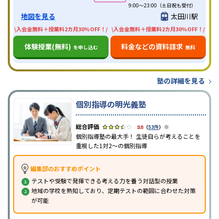
9:00～23:00（土日祝も受付）
地図を見る
太田川駅
\入会金無料＋授業料2カ月30%OFF！/
\入会金無料＋授業料2カ月30%OFF！/
体験授業(無料)
料金などの資料請求
を申し込む
無料
塾の詳細を見る
個別指導の明光義塾
※
3.6
（
53件
）
個別指導塾の最大手！ 生徒自らが考えることを
重視した1対2〜の個別指導
編集部のおすすめポイント
テストや受験で発揮できる考える力を養う対話型の授業
地域の学校を熟知しており、定期テストの範囲に合わせた対策
が可能