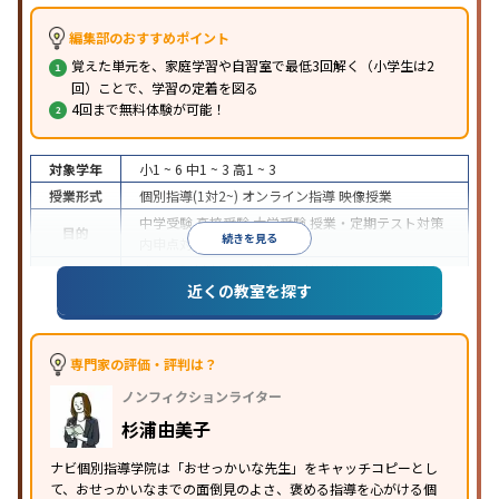
編集部のおすすめポイント
覚えた単元を、家庭学習や自習室で最低3回解く（小学生は2
回）ことで、学習の定着を図る
4回まで無料体験が可能！
対象学年
小1 ~ 6
中1 ~ 3
高1 ~ 3
授業形式
個別指導(1対2~)
オンライン指導
映像授業
中学受験
高校受験
大学受験
授業・定期テスト対策
目的
続きを見る
内申点対策
学習習慣の定着
成績保証制度あり
授業の振替可能
オンライン対応
近くの教室を探す
特徴
1科目から受講可能
季節講習のみの受講可
自習室あ
り
※2023年3月調査。
小学校高学年の個別指導塾アンケート調査方法
を参
照
専門家の評価・評判は？
ノンフィクションライター
杉浦由美子
ナビ個別指導学院は「おせっかいな先生」をキャッチコピーとし
て、おせっかいなまでの面倒見のよさ、褒める指導を心がける個