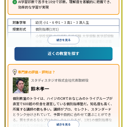
AI学習診断で苦手を10分で診断。理解度を客観的に把握でき、
効率的な学習が実現
対象学年
幼児
小1 ~ 6
中1 ~ 3
高1 ~ 3
浪人生
授業形式
個別指導(1対1)
小学校受験
中学受験
高校受験
大学受験
医学部受験
続きを見る
授業・定期テスト対策
内申点対策
学習習慣の定着
総合型選抜(旧AO)対策
推薦入試対策
学校別特化対
目的
策
国公立大対策
私大対策
共通テスト対策
英検(英
近くの教室を探す
語検定)対策
漢検(漢字検定)対策
数学特化対策
英
語・英会話特化対策
その他科目別特化対策
中高一貫校生に対応
授業の振替可能
不登校生に対
専門家の評価・評判は？
応
学習にPC・タブレットを利用
オンライン対応
1
特徴
スタディスタジオ株式会社代表取締役
科目から受講可能
季節講習のみの受講可
発達障害
の子どもに対応
自習室あり
鈴木孝一
※2023年3月調査。
小学校高学年の個別指導塾アンケート調査方法
を参
個別教室のトライは、ハイジのCMでおなじみのトライグループが
照
直営で600超の校舎を運営している個別指導塾だ。知名度も高く、
所属する講師の数も多い。講師がプロ、セレクト、スタンダード
とランク分けされていて、予算や目的に合わせて選ぶことができ
る。質を求めるならプロかセレクトになるが、1対1の個別指導な
続きを見る
のでそれなりの料金になる。