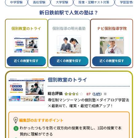
中学受験
高校受験
大学受験
授業・定期テスト対策
学習習慣の
新日鉄前駅で人気の塾は？
個別教室のトライ
個別指導の明光義塾
ナビ個別指導学院
近くの教室を探す
近くの教室を探す
近くの教室を探す
個別教室のトライ
※
3.7
（
54件
）
専任制マンツーマンの個別塾×ダイアログ学習法
×最新AIで、確実・最短で成績アップ！
編集部のおすすめポイント
わかったつもりを防ぐ双方向の授業を実現し、1回の授業で本
質的に理解ができる