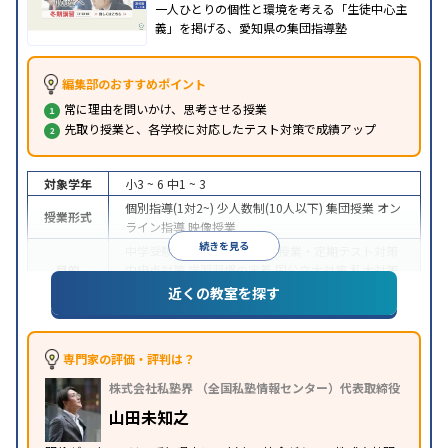
一人ひとりの個性と環境を考える「生徒中心主
義」を掲げる、愛知県の集団指導塾
編集部のおすすめポイント
常に理由を問いかけ、思考させる授業
先取り授業と、各学校に対応したテスト対策で成績アップ
対象学年
小3 ~ 6
中1 ~ 3
個別指導(1対2~)
少人数制(10人以下)
集団授業
オン
授業形式
ライン指導
映像授業
続きを見る
中学受験
高校受験
大学受験
授業・定期テスト対策
目的
内申点対策
学習習慣の定着
国公立大対策
私大対策
共通テスト対策
英語・英会話特化対策
近くの教室を探す
中高一貫校生に対応
特待生・奨学金制度あり
授業
特徴
の振替可能
学習にPC・タブレットを利用
オンライ
ン対応
季節講習のみの受講可
自習室あり
専門家の評価・評判は？
※2023年10月調査。
小学校高学年の集団塾アンケート調査方法
を参照
株式会社私塾界 （全国私塾情報センター）代表取締役
山田未知之