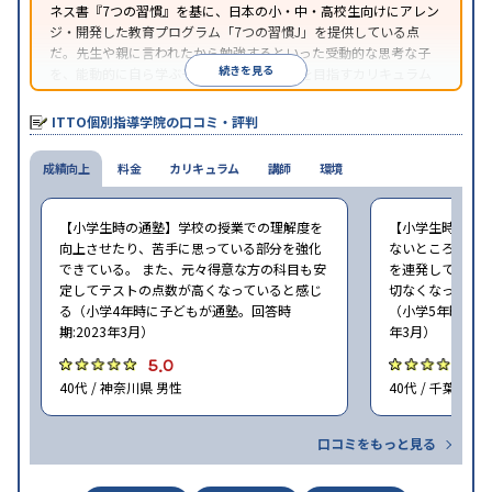
ネス書『7つの習慣』を基に、日本の小・中・高校生向けにアレン
ジ・開発した教育プログラム「7つの習慣J」を提供している点
だ。先生や親に言われたから勉強するといった受動的な思考な子
続きを見る
を、能動的に自ら学ぶ子に育てていくことを目指すカリキュラム
である。個別指導の授業とは別に、集団授業形式の特別講座とし
て別料金で提供されるので、単なる成績アップ以上の、子どもの
ITTO個別指導学院の口コミ・評判
心の成長を求める家庭にオススメだ。
成績向上
料金
カリキュラム
講師
環境
【小学生時の通塾】学校の授業での理解度を
【小学生時の通
向上させたり、苦手に思っている部分を強化
ないところがあ
できている。 また、元々得意な方の科目も安
を連発していた
定してテストの点数が高くなっていると感じ
切なくなった。 
る（小学4年時に子どもが通塾。回答時
（小学5年時に子
期:2023年3月）
年3月）
5.0
4
40代 / 神奈川県 男性
40代 / 千葉県 女
口コミをもっと見る