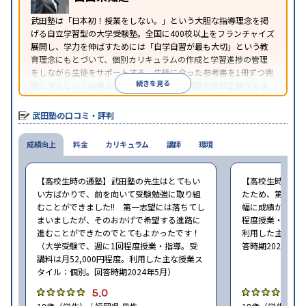
武田塾は「日本初！授業をしない。」という大胆な指導理念を掲
げる自立学習型の大学受験塾。全国に400校以上をフランチャイズ
展開し、学力を伸ばすためには「自学自習が最も大切」という教
育理念にもとづいて、個別カリキュラムの作成と学習進捗の管理
をしながら生徒をサポートする。生徒に合った参考書を1冊ずつ完
続きを見る
璧にするという指導スタイルで、参考書の問題を全部正解するま
で繰り返し問題を解くことで偏差値をあげるという手法を取って
いる。
武田塾の口コミ・評判
成績向上
料金
カリキュラム
講師
環境
【高校生時の通塾】武田塾の先生はとてもい
【高校生時の通
い方ばかりで、前を向いて受験勉強に取り組
たため、第一志
むことができました!! 第一志望には落ちてし
幅に成績が向上し
まいましたが、そのおかげで希望する進路に
程度授業・指導。
進むことができたのでとてもよかったです！
利用した主な授
（大学受験で、週に1回程度授業・指導。受
答時期2024年5
講料は月52,000円程度。利用した主な授業ス
タイル：個別。回答時期2024年5月）
5.0
4