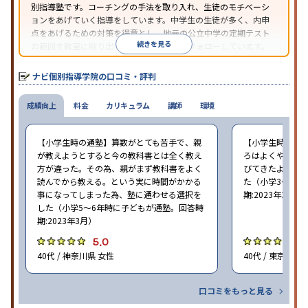
別指導塾です。コーチングの手法を取り入れ、生徒のモチベーシ
ョンをあげていく指導をしています。中学生の生徒が多く、内申
点をあげるための対策を得意とし、地元の公立中学の定期テスト
続きを見る
の範囲を教室に貼り出すなど手厚く学習をフォローしています。
オリジナルテキストを使用しており、特に英語は各教科書に合わ
せたテキストを使った「先取り学習」で理解度を深められます。
ナビ個別指導学院の口コミ・評判
成績向上
料金
カリキュラム
講師
環境
【小学生時の通塾】算数がとても苦手で、親
【小学生時の通
が教えようとすると今の教科書とは全く教え
ろはよくやり方
方が違った。その為、親がまず教科書をよく
びてきたようで
読んでから教える。という実に時間がかかる
た（小学3〜6年
事になってしまった為、塾に通わせる選択を
期:2023年3月）
した（小学5〜6年時に子どもが通塾。回答時
期:2023年3月）
5.0
4
40代 / 神奈川県 女性
40代 / 東京都 女
口コミをもっと見る