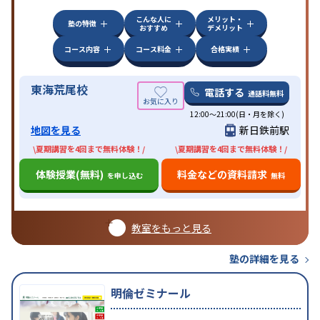
こんな人に
メリット・
塾の特徴
おすすめ
デメリット
コース内容
コース料金
合格実績
東海荒尾校
電話する
通話料無料
12:00～21:00(日・月を除く)
地図を見る
新日鉄前駅
\夏期講習を4回まで無料体験！/
\夏期講習を4回まで無料体験！/
体験授業(無料)
料金などの資料請求
を申し込む
無料
教室をもっと見る
塾の詳細を見る
明倫ゼミナール