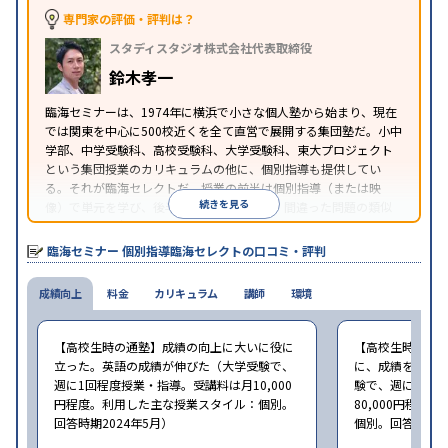
から受講可能
季節講習のみの受講可
専門家の評価・評判は？
※2024年6月調査。
大学受験塾・予備校のアンケート調査方法
を参照
スタディスタジオ株式会社代表取締役
鈴木孝一
臨海セミナーは、1974年に横浜で小さな個人塾から始まり、現在
では関東を中心に500校近くを全て直営で展開する集団塾だ。小中
学部、中学受験科、高校受験科、大学受験科、東大プロジェクト
という集団授業のカリキュラムの他に、個別指導も提供してい
る。それが臨海セレクトだ。授業の前半は個別指導（または映
続きを見る
像）で単元を学び、後半は問題演習を行う。間違った問題の類似
問題を解き、全て正解したらその日の授業が終了するというスタ
イルの個別指導だ。
臨海セミナー 個別指導臨海セレクトの口コミ・評判
成績向上
料金
カリキュラム
講師
環境
【高校生時の通塾】成績の向上に大いに役に
【高校生時の通
立った。英語の成績が伸びた（大学受験で、
に、成績をアッ
週に1回程度授業・指導。受講料は月10,000
験で、週に2回程
円程度。利用した主な授業スタイル：個別。
80,000円程
回答時期2024年5月）
個別。回答時期20