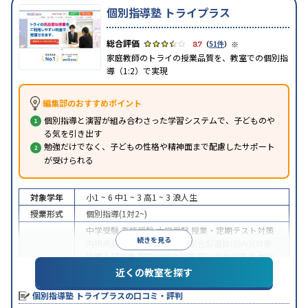
個別指導塾 トライプラス
※
3.7
（
51件
）
家庭教師のトライの授業品質を、教室での個別指
導（1:2）で実現
編集部のおすすめポイント
個別指導と演習が組み合わさった学習システムで、子どものや
る気を引き出す
勉強だけでなく、子どもの性格や精神面まで配慮したサポート
が受けられる
対象学年
小1 ~ 6
中1 ~ 3
高1 ~ 3
浪人生
授業形式
個別指導(1対2~)
中学受験
高校受験
大学受験
授業・定期テスト対策
続きを見る
内申点対策
学習習慣の定着
総合型選抜(旧AO)対策
推薦入試対策
学校別特化対策
国公立大対策
私大対
目的
策
共通テスト対策
英検(英語検定)対策
漢検(漢字検
近くの教室を探す
定)対策
数学特化対策
英語・英会話特化対策
その他
個別指導塾 トライプラスの口コミ・評判
科目別特化対策