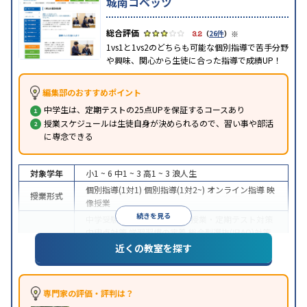
城南コベッツ
※
3.2
（
26件
）
1vs1と1vs2のどちらも可能な個別指導で苦手分野
や興味、関心から生徒に合った指導で成績UP！
編集部のおすすめポイント
中学生は、定期テストの25点UPを保証するコースあり
授業スケジュールは生徒自身が決められるので、習い事や部活
に専念できる
対象学年
小1 ~ 6
中1 ~ 3
高1 ~ 3
浪人生
個別指導(1対1)
個別指導(1対2~)
オンライン指導
映
授業形式
像授業
続きを見る
中学受験
高校受験
大学受験
授業・定期テスト対策
内申点対策
学習習慣の定着
総合型選抜(旧AO)対策
目的
推薦入試対策
学校別特化対策
国公立大対策
私大対
近くの教室を探す
策
共通テスト対策
英検(英語検定)対策
その他科目
別特化対策
中高一貫校生に対応
成績保証制度あり
授業の振替
専門家の評価・評判は？
特徴
可能
不登校生に対応
オンライン対応
1科目から受