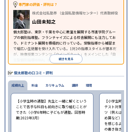
中高一貫校生に対応
授業の振替可能
不登校生に対
専門家の評価・評判は？
応
学習にPC・タブレットを利用
オンライン対応
1
特徴
株式会社私塾界 （全国私塾情報センター）代表取締役
科目から受講可能
季節講習のみの受講可
自習室あ
り
山田未知之
※2023年3月調査。
小学校高学年の個別指導塾アンケート調査方法
を参
個太郎塾は、東京・千葉を中心に教室を展開する市進学院グルー
照
プの個別指導塾。フランチャイズによる校舎展開にも注力してお
り、ドミナント展開を積極的に行っている。受験指導から補習ま
で幅広い生徒層を受け入れている。1対2の指導スタイルが基本だ
が、映像授業コンテンツ「ウイングネット」をメインにした「自
続きを見る
立型個別指導MANA」も選択できる。
個太郎塾の口コミ・評判
成績向上
料金
カリキュラム
講師
環境
【小学生時の通塾】先生と一緒に解くという
【小学生時の通
ことで苦手な科目も前向きに取り組むことが
テスト対策はし
できた（小学6年時に子どもが通塾。回答時
ツ（例えば国語
期:2023年3月）
め算など）を習
を感じるように
の書き抜きのコ