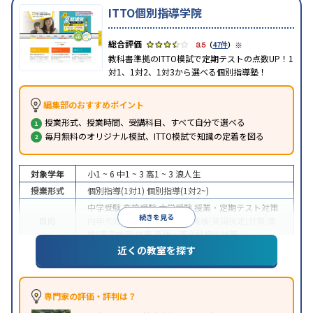
ITTO個別指導学院
※
3.5
（
47件
）
教科書準拠のITTO模試で定期テストの点数UP！1
対1、1対2、1対3から選べる個別指導塾！
編集部のおすすめポイント
授業形式、授業時間、受講科目、すべて自分で選べる
毎月無料のオリジナル模試、ITTO模試で知識の定着を図る
対象学年
小1 ~ 6
中1 ~ 3
高1 ~ 3
浪人生
授業形式
個別指導(1対1)
個別指導(1対2~)
中学受験
高校受験
大学受験
授業・定期テスト対策
続きを見る
目的
内申点対策
学習習慣の定着
英検(英語検定)対策
漢
検(漢字検定)対策
英語・英会話特化対策
近くの教室を探す
1科目から受講可能
季節講習のみの受講可
自習室あ
特徴
り
※2023年3月調査。
小学校高学年の個別指導塾アンケート調査方法
を参
照
専門家の評価・評判は？