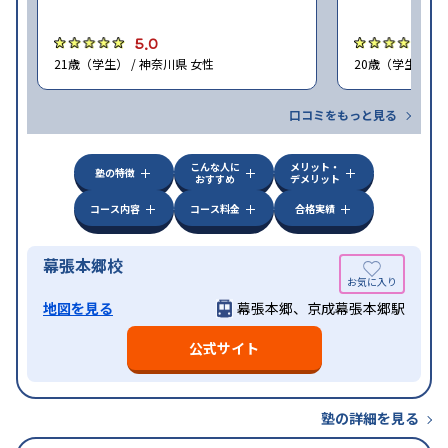
5.0
4
21歳（学生） / 神奈川県 女性
20歳（学生） /
口コミをもっと見る
こんな人に
メリット・
塾の特徴
おすすめ
デメリット
コース内容
コース料金
合格実績
幕張本郷校
地図を見る
幕張本郷、京成幕張本郷駅
公式サイト
塾の詳細を見る