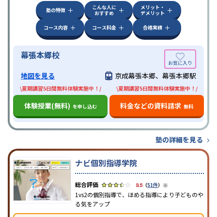
こんな人に
メリット・
塾の特徴
おすすめ
デメリット
コース内容
コース料金
合格実績
幕張本郷校
地図を見る
京成幕張本郷、幕張本郷駅
\夏期講習5日間無料体験実施中！/
\夏期講習5日間無料体験実施中！/
体験授業(無料)
料金などの資料請求
を申し込む
無料
塾の詳細を見る
ナビ個別指導学院
※
3.5
（
51件
）
1vs2の個別指導で、ほめる指導により子どものや
る気をアップ