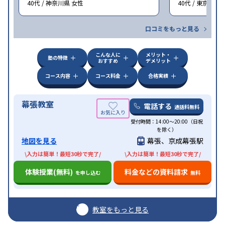
40代 / 神奈川県 女性
40代 / 東京都 女
口コミをもっと見る
こんな人に
メリット・
塾の特徴
おすすめ
デメリット
コース内容
コース料金
合格実績
幕張教室
電話する
通話料無料
受付時間：14:00〜20:00（日祝
を除く）
地図を見る
幕張、京成幕張駅
\入力は簡単！最短30秒で完了/
\入力は簡単！最短30秒で完了/
体験授業(無料)
料金などの資料請求
を申し込む
無料
教室をもっと見る