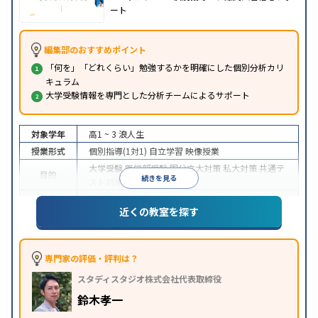
ート
編集部のおすすめポイント
「何を」「どれくらい」勉強するかを明確にした個別分析カリ
キュラム
大学受験情報を専門とした分析チームによるサポート
対象学年
高1 ~ 3
浪人生
授業形式
個別指導(1対1)
自立学習
映像授業
大学受験
医学部受験
国公立大対策
私大対策
共通テ
目的
続きを見る
スト対策
特徴
オンライン対応
近くの教室を探す
専門家の評価・評判は？
スタディスタジオ株式会社代表取締役
鈴木孝一