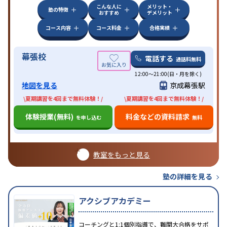
こんな人に
メリット・
塾の特徴
おすすめ
デメリット
コース内容
コース料金
合格実績
幕張校
電話する
通話料無料
12:00～21:00(日・月を除く)
地図を見る
京成幕張駅
\夏期講習を4回まで無料体験！/
\夏期講習を4回まで無料体験！/
体験授業(無料)
料金などの資料請求
を申し込む
無料
教室をもっと見る
塾の詳細を見る
アクシブアカデミー
コーチングと1:1個別指導で、難関大合格をサポ