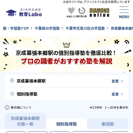
塾・学習塾TOP
千葉県の学習塾
千葉市花見川区の学習塾
京成幕張本郷
京成幕張本郷駅の個別指導塾を徹底比較！
プロの識者がおすすめ塾を解説
京成幕張本郷駅
変更
個別指導塾
変更
表示順について
全23件中 1〜20件を表示中
京成幕張本郷駅
の塾一覧
個別指導塾
集団塾