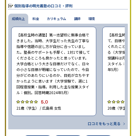
個別指導の明光義塾の口コミ・評判
成績向上
料金
カリキュラム
講師
環境
【高校生時の通塾】第一志望校に無事合格で
【高校生時の通
きました。当時、大学生だった先生の丁寧な
て、目標や勉強
指導や宿題の出し方が自分に合っていまし
くれたことが、
た。塾長のサポートも手厚く、1対1で接して
る（大学受験で、
くださるところも良かったと思っています。
受講料は月35,
大学合格という大きな目標だけでなく、日々
スタイル：個別、
の小さな目標が明確になっていたので、今自
年5月）
分がどのあたりにいるのか、目処が立ちやす
かったように思います（大学受験で、週に1
回程度授業・指導。利用した主な授業スタイ
ル：個別。回答時期2024年5月）
5.0
4
21歳（学生） / 広島県 女性
20歳（学生） / 
口コミをもっと見る