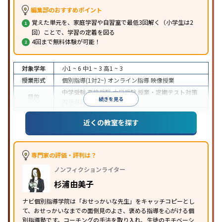
編集部のおすすめポイント
覚えた単元を、家庭学習や自習室で最低3回解く（小学生は2
回）ことで、学習の定着を図る
4回まで無料体験が可能！
対象学年
小1 ~ 6
中1 ~ 3
高1 ~ 3
授業形式
個別指導(1対2~)
オンライン指導
映像授業
中学受験
高校受験
大学受験
授業・定期テスト対策
目的
続きを見る
内申点対策
学習習慣の定着
成績保証制度あり
授業の振替可能
オンライン対応
近くの教室を探す
特徴
1科目から受講可能
季節講習のみの受講可
自習室あ
り
※2023年3月調査。
小学校高学年の個別指導塾アンケート調査方法
を参
照
専門家の評価・評判は？
ノンフィクションライター
杉浦由美子
ナビ個別指導学院は「おせっかいな先生」をキャッチコピーとし
て、おせっかいなまでの面倒見のよさ、褒める指導を心がける個
別指導塾です。コーチングの手法を取り入れ、生徒のモチベーシ