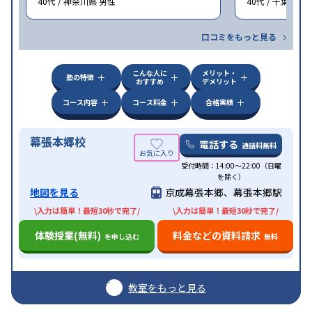
40代 / 神奈川県 男性
40代 / 千葉県 女
口コミをもっと見る
こんな人に
メリット・
塾の特徴
おすすめ
デメリット
コース内容
コース料金
合格実績
幕張本郷校
電話する
通話料無料
受付時間：14:00〜22:00（日曜
を除く）
地図を見る
京成幕張本郷、幕張本郷駅
\入力は簡単！最短30秒で完了/
\入力は簡単！最短30秒で完了/
体験授業(無料)
料金などの資料請求
を申し込む
無料
教室をもっと見る