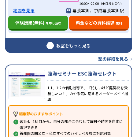
10:00～22:00（土日祝も受付）
地図を見る
幕張本郷、京成幕張本郷駅
体験授業(無料)
料金などの資料請求
を申し込む
無料
教室をもっと見る
塾の詳細を見る
臨海セミナー ESC臨海セレクト
1:1、1:2の個別指導で、「忙しいけど難関校を受
験したい！」のやる気に応えるオーダーメイド指
導
編集部のおすすめポイント
週1回、1科目から。自分の都合に合わせて曜日や時間を自由に
選択できる
首都圏の国公立・私立すべてのハイレベル校に対応可能