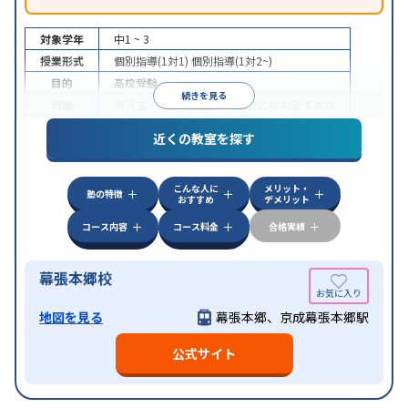
対象学年
中1 ~ 3
授業形式
個別指導(1対1)
個別指導(1対2~)
目的
高校受験
続きを見る
特徴
特待生・奨学金制度あり
入塾に学力基準あり
近くの教室を探す
こんな人に
メリット・
塾の特徴
おすすめ
デメリット
コース内容
コース料金
合格実績
幕張本郷校
地図を見る
幕張本郷、京成幕張本郷駅
公式サイト