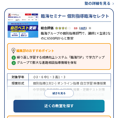
塾の詳細を見る
臨海セミナー 個別指導臨海セレクト
※
3.9
（
46件
）
臨海グループの個別指導部門で、講師1×生徒2な
のに6500円からと割安
編集部のおすすめポイント
繰り返し学習する成績向上システム「臨海TSP」で学力アップ
グループで膨大な進路相談指導情報を保有
対象学年
小3 ~ 6
中1 ~ 3
高1 ~ 3
授業形式
個別指導(1対2~)
オンライン指導
自立学習
映像授業
中学受験
高校受験
大学受験
授業・定期テスト対策
続きを見る
内申点対策
学習習慣の定着
総合型選抜(旧AO)対策
目的
推薦入試対策
学校別特化対策
各種検定対策
科目別
特化対策
近くの教室を探す
中高一貫校生に対応
特待生・奨学金制度あり
授業
特徴
の振替可能
不登校生に対応
オンライン対応
1科目