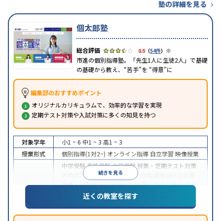
塾の詳細を見る
個太郎塾
※
3.5
（
54件
）
市進の個別指導塾。「先生1人に生徒2人」で基礎
の基礎から教え、“苦手”を “得意”に
編集部のおすすめポイント
オリジナルカリキュラムで、効率的な学習を実現
定期テスト対策や入試対策に多くの知見を持つ
対象学年
小1 ~ 6
中1 ~ 3
高1 ~ 3
授業形式
個別指導(1対2~)
オンライン指導
自立学習
映像授業
中学受験
高校受験
大学受験
授業・定期テスト対策
続きを見る
内申点対策
学習習慣の定着
総合型選抜(旧AO)対策
推薦入試対策
学校別特化対策
国公立大対策
私大対
目的
策
共通テスト対策
英検(英語検定)対策
漢検(漢字検
近くの教室を探す
定)対策
数学特化対策
英語・英会話特化対策
その他
科目別特化対策