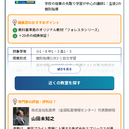
学校の授業の先取り学習が中心の講師1：生徒2の
個別指導
編集部のおすすめポイント
教科書準拠のオリジナル教材「フォレスタシリーズ」
＋20点の成績保証！
対象学年
小1 ~ 6
中1 ~ 3
高1 ~ 3
授業形式
個別指導(1対2~)
自立学習
高校受験
大学受験
授業・定期テスト対策
内申点対
続きを見る
目的
策
学習習慣の定着
総合型選抜(旧AO)対策
推薦入試
対策
学校別特化対策
英検(英語検定)対策
近くの教室を探す
成績保証制度あり
1科目から受講可能
季節講習のみ
特徴
の受講可
自習室あり
※2023年3月調査。
小学校高学年の個別指導塾アンケート調査方法
を参
照
専門家の評価・評判は？
株式会社私塾界 （全国私塾情報センター）代表取締役
山田未知之
森塾は、東証プライム市場に上場する株式会社スプリックスが運