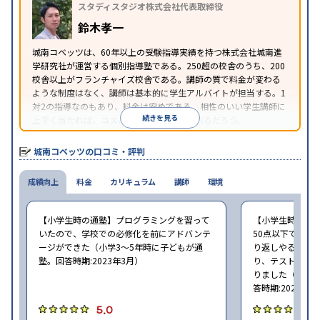
スタディスタジオ株式会社代表取締役
講可能
季節講習のみの受講可
※2023年3月調査。
小学校高学年の個別指導塾アンケート調査方法
を参
鈴木孝一
照
城南コベッツは、60年以上の受験指導実績を持つ株式会社城南進
学研究社が運営する個別指導塾である。250超の校舎のうち、200
校舎以上がフランチャイズ校舎である。講師の質で料金が変わる
ような制度はなく、講師は基本的に学生アルバイトが担当する。1
対2の指導なのもあり、料金は安めである。相性のいい学生講師に
続きを見る
上手く当たれば、コスパよく成績を上げられるだろう。
城南コベッツの口コミ・評判
成績向上
料金
カリキュラム
講師
環境
【小学生時の通塾】プログラミングを習って
【小学生時の通
いたので、学校での必修化を前にアドバンテ
50点以下でした
ージができた（小学3〜5年時に子どもが通
り返しやること
塾。回答時期:2023年3月）
り、テストの点数
りました（小学2
答時期:2023年3
5.0
4