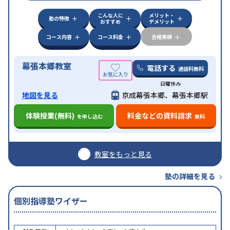
特徴
応
オンライン対応
1科目から受講可能
季節講習の
こんな人に
メリット・
みの受講可
自習室あり
塾の特徴
おすすめ
デメリット
コース内容
コース料金
合格実績
幕張本郷教室
電話する
通話料無料
日曜休み
地図を見る
京成幕張本郷、幕張本郷駅
体験授業(無料)
料金などの資料請求
を申し込む
無料
教室をもっと見る
塾の詳細を見る
個別指導塾ワイザー