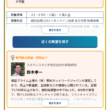
が可能
対象学年
小1 ~ 6
中1 ~ 3
高1 ~ 3
浪人生
授業形式
個別指導(1対2~)
オンライン指導
自立学習
映像授業
中学受験
高校受験
大学受験
医学部受験
授業・定期
続きを見る
テスト対策
内申点対策
学習習慣の定着
総合型選抜
(旧AO)対策
推薦入試対策
学校別特化対策
国公立大
目的
対策
私大対策
共通テスト対策
英検(英語検定)対策
近くの教室を探す
漢検(漢字検定)対策
数学特化対策
英語・英会話特化
対策
その他科目別特化対策
中高一貫校生に対応
特待生・奨学金制度あり
授業
専門家の評価・評判は？
の振替可能
不登校生に対応
学習にPC・タブレット
スタディスタジオ株式会社代表取締役
特徴
を利用
オンライン対応
1科目から受講可能
季節講
習のみの受講可
発達障害の子どもに対応
自習室あ
鈴木孝一
り
※2023年3月調査。
小学校高学年の個別指導塾アンケート調査方法
を参
東証プライム上場の（株）明光ネットワークジャパンが運営して
おり、売上や教室数、生徒数などの情報も公開されている。全国
照
で1700校以上があり、個別指導塾の中でNo.1だ。400校が直営
で、残り1300校はフランチャイズ校である。フランチャイズでこ
れだけ多くの校舎が運営されていることから、ノウハウがマニュ
続きを見る
アル化され、特定の優秀な人材に依存しない教育が実現できてい
ることが推測される。