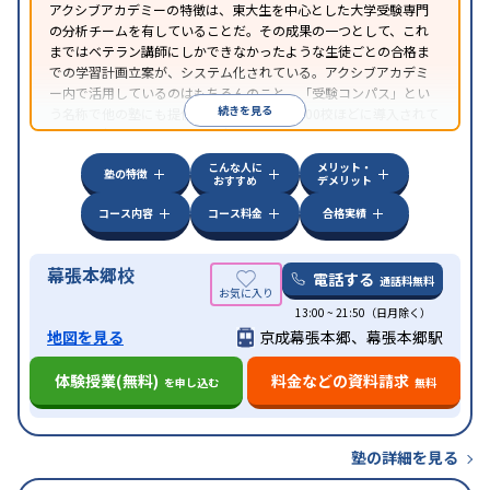
アクシブアカデミーの特徴は、東大生を中心とした大学受験専門
の分析チームを有していることだ。その成果の一つとして、これ
まではベテラン講師にしかできなかったような生徒ごとの合格ま
での学習計画立案が、システム化されている。アクシブアカデミ
ー内で活用しているのはもちろんのこと、「受験コンパス」とい
続きを見る
う名称で他の塾にも提供されていて、全国700校ほどに導入されて
いる。他塾にも頼られる情報力はお墨付きだ。
こんな人に
メリット・
塾の特徴
おすすめ
デメリット
コース内容
コース料金
合格実績
幕張本郷校
電話する
通話料無料
13:00 ~ 21:50（日月除く）
地図を見る
京成幕張本郷、幕張本郷駅
体験授業(無料)
料金などの資料請求
を申し込む
無料
塾の詳細を見る