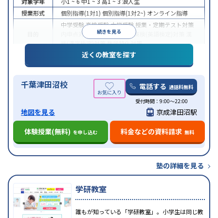
対象学年
小1 ~ 6
中1 ~ 3
高1 ~ 3
浪人生
授業形式
個別指導(1対1)
個別指導(1対2~)
オンライン指導
中学受験
高校受験
大学受験
授業・定期テスト対策
続きを見る
目的
内申点対策
学習習慣の定着
英検(英語検定)対策
漢
検(漢字検定)対策
数学特化対策
近くの教室を探す
中高一貫校生に対応
授業の振替可能
不登校生に対
特徴
応
オンライン対応
1科目から受講可能
季節講習の
みの受講可
自習室あり
千葉津田沼校
電話する
通話料無料
受付時間：9:00〜22:00
地図を見る
京成津田沼駅
体験授業(無料)
料金などの資料請求
を申し込む
無料
塾の詳細を見る
学研教室
誰もが知っている「学研教室」。小学生は同じ教