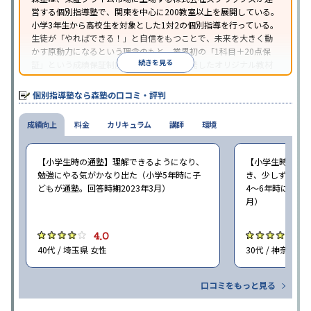
営する個別指導塾で、関東を中心に200教室以上を展開している。
小学3年生から高校生を対象とした1対2の個別指導を行っている。
生徒が「やればできる！」と自信をもつことで、未来を大きく動
かす原動力になるという理念のもと、業界初の「1科目＋20点保
続きを見る
証」という成績保証制度を採用。同社が開発したオリジナル教材
「フォレスタシリーズ」は全国各地の学習塾でも採用されてい
る。
個別指導塾なら森塾の口コミ・評判
成績向上
料金
カリキュラム
講師
環境
【小学生時の通塾】理解できるようになり、
【小学生時の通
勉強にやる気がかなり出た（小学5年時に子
き、少しずつ成
どもが通塾。回答時期2023年3月）
4〜6年時に子ど
月）
4.0
4
40代 / 埼玉県 女性
30代 / 神奈川県
口コミをもっと見る