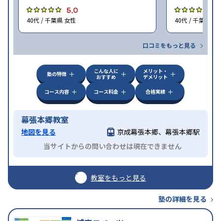
5.0
4
40代 / 千葉県 女性
40代 / 千葉県 女
口コミをもっと見る
こんな人に
メリット・
塾の特徴
おすすめ
デメリット
コース内容
コース料金
合格実績
幕張本郷教室
地図を見る
京成幕張本郷、幕張本郷駅
当サイトからの問い合わせは現在できません
教室をもっと見る
塾の詳細を見る