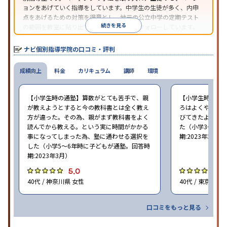
ョンをあげていく指導をしています。中学生の生徒が多く、内申
点をあげるための対策を得意とし、地元の公立中学の定期テスト
続きを見る
の範囲を教室に貼り出すなど手厚く学習をフォローしています。
オリジナルテキストを使用しており、特に英語は各教科書に合わ
せたテキストを使った「先取り学習」で理解度を深められます。
ナビ個別指導学院の口コミ・評判
成績向上
料金
カリキュラム
講師
環境
【小学生時の通塾】算数がとても苦手で、親
【小学生時の通
が教えようとすると今の教科書とは全く教え
ろはよくやり方
方が違った。その為、親がまず教科書をよく
びてきたようで
読んでから教える。という実に時間がかかる
た（小学3〜6年
事になってしまった為、塾に通わせる選択を
期:2023年3月）
した（小学5〜6年時に子どもが通塾。回答時
期:2023年3月）
5.0
4
40代 / 神奈川県 女性
40代 / 東京都 女
口コミをもっと見る