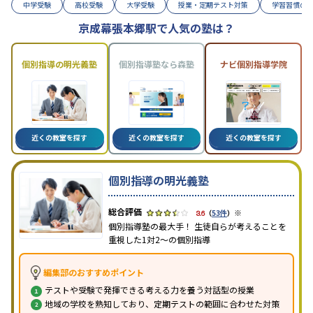
中学受験
高校受験
大学受験
授業・定期テスト対策
学習習慣の
京成幕張本郷駅で人気の塾は？
個別指導の明光義塾
個別指導塾なら森塾
ナビ個別指導学院
近くの教室を探す
近くの教室を探す
近くの教室を探す
個別指導の明光義塾
※
3.6
（
53件
）
個別指導塾の最大手！ 生徒自らが考えることを
重視した1対2〜の個別指導
編集部のおすすめポイント
テストや受験で発揮できる考える力を養う対話型の授業
地域の学校を熟知しており、定期テストの範囲に合わせた対策