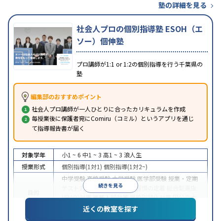
塾の詳細を見る
社会人プロの個別指導塾 ESOH（エ
ソー）個伸塾
プロ講師が1:1 or 1:2の個別指導を行う千葉県の
塾
編集部のおすすめポイント
社会人プロ講師が一人ひとりに合ったカリキュラムを作成
毎授業後に保護者宛にComiru（コミル）というアプリを通じ
て指導報告書が届く
対象学年
小1 ~ 6
中1 ~ 3
高1 ~ 3
浪人生
授業形式
個別指導(1対1)
個別指導(1対2~)
中学受験
高校受験
大学受験
医学部受験
授業・定期
続きを見る
テスト対策
内申点対策
学習習慣の定着
総合型選抜
目的
(旧AO)対策
推薦入試対策
学校別特化対策
国公立大
対策
私大対策
共通テスト対策
英検(英語検定)対策
近くの教室を探す
中高一貫校生に対応
授業の振替可能
不登校生に対