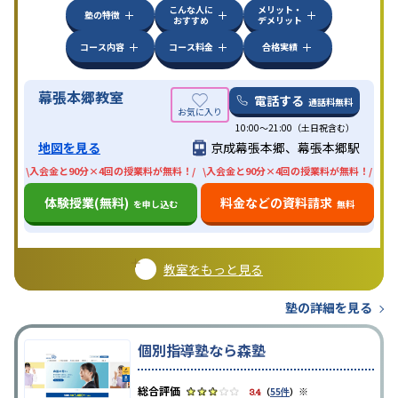
こんな人に
メリット・
塾の特徴
おすすめ
デメリット
コース内容
コース料金
合格実績
幕張本郷教室
電話する
通話料無料
10:00〜21:00（土日祝含む）
地図を見る
京成幕張本郷、幕張本郷駅
\入会金と90分×4回の授業料が無料！/
\入会金と90分×4回の授業料が無料！/
体験授業(無料)
料金などの資料請求
を申し込む
無料
教室をもっと見る
塾の詳細を見る
個別指導塾なら森塾
※
3.4
（
55件
）