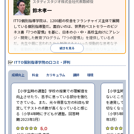
スタディスタジオ株式会社代表取締役
鈴木孝一
ITTO個別指導学院は、1200超の校舎をフランチャイズ主体で展開
している個別指導塾だ。面白いのは、世界的ベストセラーのビジ
ネス書『7つの習慣』を基に、日本の小・中・高校生向けにアレン
ジ・開発した教育プログラム「7つの習慣J」を提供している点
だ。先生や親に言われたから勉強するといった受動的な思考な子
続きを見る
を、能動的に自ら学ぶ子に育てていくことを目指すカリキュラム
である。個別指導の授業とは別に、集団授業形式の特別講座とし
て別料金で提供されるので、単なる成績アップ以上の、子どもの
ITTO個別指導学院の口コミ・評判
心の成長を求める家庭にオススメだ。
成績向上
料金
カリキュラム
講師
環境
【小学生時の通塾】学校の授業での理解度を
【小学生時の通
向上させたり、苦手に思っている部分を強化
ないところがあ
できている。 また、元々得意な方の科目も安
を連発していた
定してテストの点数が高くなっていると感じ
切なくなった。 
る（小学4年時に子どもが通塾。回答時
（小学5年時に子
期:2023年3月）
年3月）
5.0
4