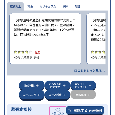
中高一貫校生に対応
授業の振替可能
不登校生に対
成績向上
特徴
料金
応
学習にPC・タブレットを利用
カリキュラム
講師
環境
1科目から受講可
能
季節講習のみの受講可
自習室あり
※2023年3月調査。
小学校高学年の個別指導塾アンケート調査方法
を参
【小学生時の通塾】定期試験対策が充実して
【小学生時の通
照
いるのと、自習室を自由に使え、塾の講師に
ころを見抜いて
質問が都度できる（小学6年時に子どもが通
り組んでくれた
塾。回答時期:2023年3月）
まった（小学5〜
時期:2023年3月
4.0
4
40代 / 埼玉県 男性
40代 / 埼玉県 女
口コミをもっと見る
こんな人に
メリット・
塾の特徴
おすすめ
デメリット
コース内容
コース料金
合格実績
幕張本郷校
電話する
通話料無料