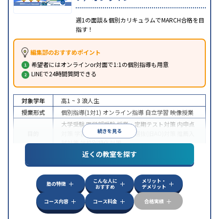
週1の面談＆個別カリキュラムでMARCH合格を目
指す！
編集部のおすすめポイント
希望者にはオンラインor対面で1:1の個別指導も用意
LINEで24時間質問できる
対象学年
高1 ~ 3
浪人生
授業形式
個別指導(1対1)
オンライン指導
自立学習
映像授業
大学受験
医学部受験
授業・定期テスト対策
内申点
続きを見る
目的
対策
学習習慣の定着
総合型選抜(旧AO)対策
推薦入
試対策
学校別特化対策
近くの教室を探す
中高一貫校生に対応
授業の振替可能
不登校生に対
特徴
応
学習にPC・タブレットを利用
オンライン対応
1
科目から受講可能
こんな人に
メリット・
塾の特徴
おすすめ
デメリット
コース内容
コース料金
合格実績