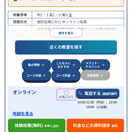
対象学年
中1 ~ 3
高1 ~ 3
浪人生
授業形式
個別指導(1対1)
オンライン指導
高校受験
大学受験
授業・定期テスト対策
内申点対
続きを見る
目的
策
学習習慣の定着
国公立大対策
私大対策
共通テス
ト対策
英検(英語検定)対策
英語・英会話特化対策
近くの教室を探す
中高一貫校生に対応
授業の振替可能
不登校生に対
特徴
応
学習にPC・タブレットを利用
オンライン対応
1
科目から受講可能
こんな人に
メリット・
塾の特徴
おすすめ
デメリット
コース内容
コース料金
合格実績
オンライン
電話する
通話料無料
10:00-21:00（平日）、10:00-
19:00（土日祝）
地図を見る
体験授業(無料)
料金などの資料請求
を申し込む
無料