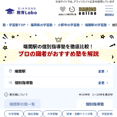
塾・学習塾TOP
福岡県の学習塾
小郡市の学習塾
端間駅の学習塾
個
端間駅の個別指導塾を徹底比較！
プロの識者がおすすめ塾を解説
端間駅
変更
個別指導塾
変更
表示順について
全14件中 1〜14件を表示中
端間駅の塾一覧
個別指導塾
中学受験
高校受験
大学受験
授業・定期テスト対策
学習習慣の