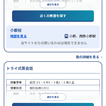
目的
高校受験
大学受験
授業・定期テスト対策
続きを見る
特徴
中高一貫校生に対応
学習にPC・タブレットを利用
近くの教室を探す
小郡校
地図を見る
小郡、西鉄小郡駅
当サイトからの問い合わせは現在できません
塾の詳細を見る
トライ式英会話
対象学年
幼児
小1 ~ 6
中1 ~ 3
高1 ~ 3
浪人生
授業形式
個別指導(1対1)
目的
英語・英会話特化対策
続きを見る
授業の振替可能
オンライン対応
季節講習のみの受
特徴
講可
発達障害の子どもに対応
自習室あり