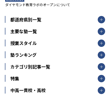
ダイヤモンド教育ラボのオープンについて
都道府県別一覧
北海道・東北
主要な塾一覧
北海道
青森県
岩手県
宮城県
秋田県
【掲載塾一覧を見る】
授業スタイル
山形県
福島県
臨海セミナー
関東
個別指導
塾ランキング
東京個別指導学院
東京都
神奈川県
埼玉県
千葉県
茨城県
集団授業
個別指導塾TOMAS
栃木県
群馬県
中学受験ランキング
カテゴリ別記事一覧
オンライン指導
明光義塾
大学受験ランキング
北陸
映像授業
ナビ個別指導学院
中学受験
特集
新潟県
富山県
石川県
福井県
個別教室のトライ
高校受験
東進ハイスクール
中部
開成番長直伝！子どもの受験を成功させる方法
中高一貫校・高校
大学受験
武田塾
愛知県
静岡県
岐阜県
三重県
長野県
令和時代の失敗しない塾選び
資格取得・学び直し
山梨県
2020年代の教育
中学入試最前線
教育費・塾代
中学受験最前線
近畿
てら先生の教育業界基本メソッド
座談会