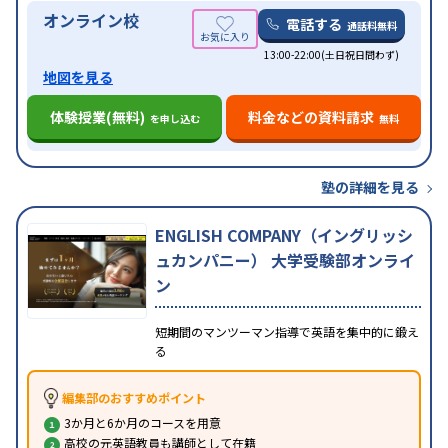
オンライン校
電話する
通話料無料
13:00-22:00(土日祝日問わず)
地図を見る
体験授業(無料)
料金などの資料請求
を申し込む
無料
塾の詳細を見る
ENGLISH COMPANY（イングリッシ
ュカンパニー） 大学受験部オンライ
ン
短期間のマンツーマン指導で英語を集中的に鍛え
る
編集部のおすすめポイント
3か月と6か月のコースを用意
高校の元英語教員も講師として在籍