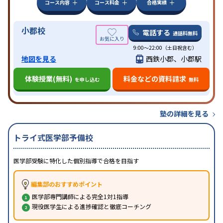
コース内容
コース料金
合格実績
小郡校
電話する
通話料無料
9:00～22:00（土日祝含む）
地図を見る
西鉄小郡、小郡駅
体験授業(無料)
料金などの資料請求
を申し込む
無料
塾の詳細を見る
トライ式医学部予備校
医学部受験に特化した個別指導で合格を目指す
編集部のおすすめポイント
医学部専門講師による完全1対1指導
現役医学生による進捗確認と徹底コーチング