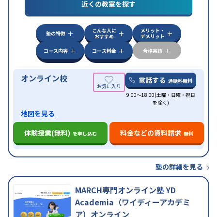
近くの教室を探す
応
自習室あり
こんな人に
メリット・
塾の特徴
おすすめ
デメリット
コース内容
コース料金
合格実績
オンライン校
電話する
通話料無料
9:00～18:00(土曜・日曜・祝日
を除く)
地図を見る
体験授業(無料)
料金などの資料請求
を申し込む
無料
塾の詳細を見る
MARCH専門オンライン塾 YD
Academia（ワイディーアカデミ
ア）オンライン