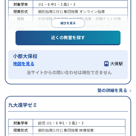
対象学年
小1 ~ 6
中1 ~ 3
高1 ~ 3
授業形式
個別指導(1対1)
集団授業
オンライン指導
目的
中学受験
高校受験
大学受験
授業・定期テスト対策
続きを見る
特待生・奨学金制度あり
授業の振替可能
オンライ
特徴
ン対応
近くの教室を探す
小郡大保校
地図を見る
大保駅
当サイトからの問い合わせは現在できません
塾の詳細を見る
九大進学ゼミ
対象学年
幼児
小1 ~ 6
中1 ~ 3
高1 ~ 3
授業形式
個別指導(1対1)
集団授業
映像授業