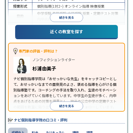
授業形式
個別指導(1対2~)
オンライン指導
映像授業
中学受験
高校受験
大学受験
授業・定期テスト対策
目的
続きを見る
内申点対策
学習習慣の定着
成績保証制度あり
授業の振替可能
オンライン対応
近くの教室を探す
特徴
1科目から受講可能
季節講習のみの受講可
自習室あ
り
※2023年3月調査。
小学校高学年の個別指導塾アンケート調査方法
を参
照
専門家の評価・評判は？
ノンフィクションライター
杉浦由美子
ナビ個別指導学院は「おせっかいな先生」をキャッチコピーとし
て、おせっかいなまでの面倒見のよさ、褒める指導を心がける個
別指導塾です。コーチングの手法を取り入れ、生徒のモチベーシ
ョンをあげていく指導をしています。中学生の生徒が多く、内申
点をあげるための対策を得意とし、地元の公立中学の定期テスト
続きを見る
の範囲を教室に貼り出すなど手厚く学習をフォローしています。
オリジナルテキストを使用しており、特に英語は各教科書に合わ
せたテキストを使った「先取り学習」で理解度を深められます。
ナビ個別指導学院の口コミ・評判
成績向上
料金
カリキュラム
講師
環境