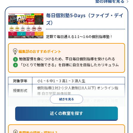
塾の詳細を見る
毎日個別塾5-Days（ファイブ・デイ
ズ）
定額で毎日通える1:1〜1:6の個別指導塾！
編集部のおすすめポイント
勉強習慣を身につけるため、平日毎日個別指導を受けられる
「ひとりで勉強できる」を目標に自立を目指したカリキュラム
対象学年
小1 ~ 6
中1 ~ 3
高1 ~ 3
浪人生
個別指導(1対2~)
少人数制(10人以下)
オンライン指
授業形式
導
自立学習
映像授業
続きを見る
中学受験
高校受験
大学受験
授業・定期テスト対策
内申点対策
学習習慣の定着
総合型選抜(旧AO)対策
推薦入試対策
学校別特化対策
国公立大対策
私大対
近くの教室を探す
目的
策
共通テスト対策
英検(英語検定)対策
漢検(漢字検
定)対策
数学特化対策
英語・英会話特化対策
その他
科目別特化対策
専門家の評価・評判は？