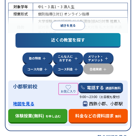
対象学年
中1 ~ 3
高1 ~ 3
浪人生
授業形式
個別指導(1対1)
オンライン指導
大学受験
医学部受験
総合型選抜(旧AO)対策
推薦入
続きを見る
目的
試対策
学校別特化対策
国公立大対策
私大対策
共通
テスト対策
近くの教室を探す
中高一貫校生に対応
授業の振替可能
不登校生に対
特徴
応
オンライン対応
1科目から受講可能
季節講習の
みの受講可
自習室あり
こんな人に
メリット・
塾の特徴
おすすめ
デメリット
コース内容
コース料金
合格実績
小郡駅前校
電話する
通話料無料
9:00～23:00（土日祝も受付）
地図を見る
西鉄小郡、小郡駅
体験授業(無料)
料金などの資料請求
を申し込む
無料