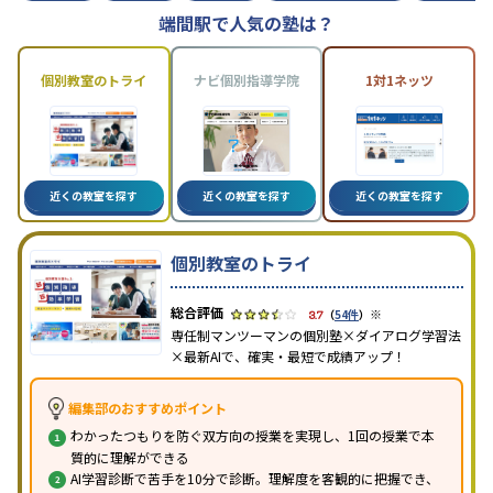
端間駅で人気の塾は？
個別教室のトライ
ナビ個別指導学院
1対1ネッツ
近くの教室を探す
近くの教室を探す
近くの教室を探す
個別教室のトライ
※
3.7
（
54件
）
専任制マンツーマンの個別塾×ダイアログ学習法
×最新AIで、確実・最短で成績アップ！
編集部のおすすめポイント
わかったつもりを防ぐ双方向の授業を実現し、1回の授業で本
質的に理解ができる
AI学習診断で苦手を10分で診断。理解度を客観的に把握でき、