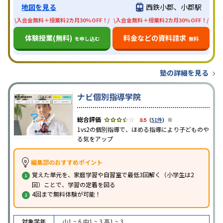
地図を見る
西鉄小郡、小郡駅
\入会金無料＋授業料2カ月30%OFF！/
\入会金無料＋授業料2カ月30%OFF！/
体験授業(無料)
料金などの資料請求
を申し込む
無料
塾の詳細を見る
ナビ個別指導学院
※
3.5
（
51件
）
1vs2の個別指導で、ほめる指導により子どものや
る気をアップ
編集部のおすすめポイント
覚えた単元を、家庭学習や自習室で最低3回解く（小学生は2
回）ことで、学習の定着を図る
4回まで無料体験が可能！
対象学年
小1 ~ 6
中1 ~ 3
高1 ~ 3