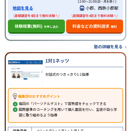
12:00～21:00(日・月を除く)
地図を見る
小郡、西鉄小郡駅
\夏期講習を4回まで無料体験！/
\夏期講習を4回まで無料体験！/
体験授業(無料)
料金などの資料請求
を申し込む
無料
塾の詳細を見る
1対1ネッツ
対話式のつきっきり1:1指導
編集部のおすすめポイント
毎回の「パーソナルテスト」で習熟度をチェックできる
国際基準のコーチングを用いて個人面談を行い、生徒が自ら学
習に取り組めるよう指導
対象学年
小1 ~ 6
中1 ~ 3
高1 ~ 3
浪人生