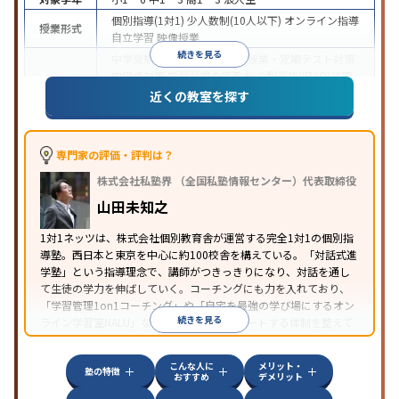
個別指導(1対1)
少人数制(10人以下)
オンライン指導
授業形式
自立学習
映像授業
続きを見る
中学受験
高校受験
大学受験
授業・定期テスト対策
内申点対策
学習習慣の定着
総合型選抜(旧AO)対策
目的
推薦入試対策
学校別特化対策
国公立大対策
私大対
近くの教室を探す
策
共通テスト対策
英検(英語検定)対策
数学特化対
策
英語・英会話特化対策
その他科目別特化対策
中高一貫校生に対応
授業の振替可能
学習にPC・タ
専門家の評価・評判は？
特徴
ブレットを利用
オンライン対応
1科目から受講可能
株式会社私塾界 （全国私塾情報センター）代表取締役
季節講習のみの受講可
自習室あり
山田未知之
1対1ネッツは、株式会社個別教育舎が運営する完全1対1の個別指
導塾。西日本と東京を中心に約100校舎を構えている。「対話式進
学塾」という指導理念で、講師がつきっきりになり、対話を通し
て生徒の学力を伸ばしていく。コーチングにも力を入れており、
「学習管理1on1コーチング」や「自宅を最強の学び場にするオン
続きを見る
ライン学習室NALU」など、自宅学習もサポートする体制を整えて
いる。
こんな人に
メリット・
塾の特徴
おすすめ
デメリット