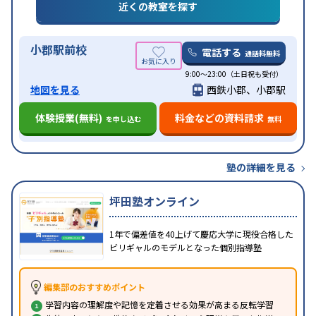
近くの教室を探す
小郡駅前校
電話する
通話料無料
9:00～23:00（土日祝も受付）
地図を見る
西鉄小郡、小郡駅
体験授業(無料)
料金などの資料請求
を申し込む
無料
塾の詳細を見る
坪田塾オンライン
1年で偏差値を40上げて慶応大学に現役合格した
ビリギャルのモデルとなった個別指導塾
編集部のおすすめポイント
学習内容の理解度や記憶を定着させる効果が高まる反転学習