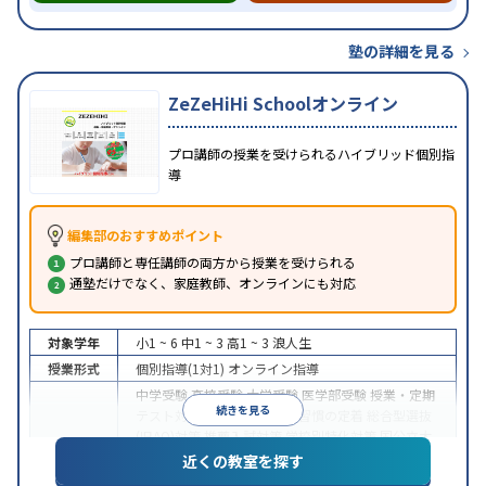
塾の詳細を見る
ZeZeHiHi Schoolオンライン
プロ講師の授業を受けられるハイブリッド個別指
導
編集部のおすすめポイント
プロ講師と専任講師の両方から授業を受けられる
通塾だけでなく、家庭教師、オンラインにも対応
対象学年
小1 ~ 6
中1 ~ 3
高1 ~ 3
浪人生
授業形式
個別指導(1対1)
オンライン指導
中学受験
高校受験
大学受験
医学部受験
授業・定期
続きを見る
テスト対策
内申点対策
学習習慣の定着
総合型選抜
(旧AO)対策
推薦入試対策
学校別特化対策
国公立大
目的
対策
私大対策
共通テスト対策
英検(英語検定)対策
近くの教室を探す
漢検(漢字検定)対策
数学特化対策
英語・英会話特化