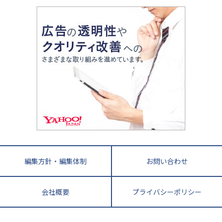
大学入試改革
大阪府
運動と遊びを考える
兵庫県
京都府
奈良県
和歌山県
教育全般
親子で極める家庭学習
滋賀県
令和の大学受験は情報戦！
大学受験塾の選び方
ママテクエグザム
情報Ⅰ、数学が苦手な人注目！最短距離の学力
中学受験に熱心な市区町村ランキング
中国
進化する中高一貫校・高校
アップ法
小学校受験
鳥取県
島根県
岡山県
広島県
山口県
悩み多き「大学受験」相談室
家庭教師
四国
英語・英会話・英検対策
徳島県
香川県
愛媛県
高知県
小学校教師が解説！中学受験のリアル
教育ニュース最前線
九州・沖縄
教育ジャーナリストが徹底解説！ 大学受験の羅
福岡県
佐賀県
長崎県
熊本県
大分県
針盤
宮崎県
鹿児島県
沖縄県
編集方針・編集体制
お問い合わせ
会社概要
プライバシーポリシー