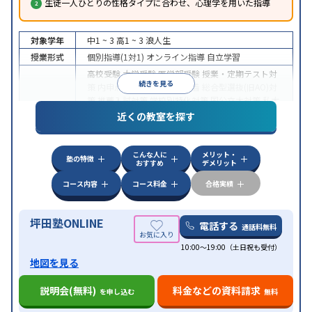
生徒一人ひとりの性格タイプに合わせ、心理学を用いた指導
対象学年
中1 ~ 3
高1 ~ 3
浪人生
授業形式
個別指導(1対1)
オンライン指導
自立学習
高校受験
大学受験
医学部受験
授業・定期テスト対
続きを見る
策
内申点対策
学習習慣の定着
総合型選抜(旧AO)対
策
推薦入試対策
学校別特化対策
国公立大対策
私大
目的
対策
共通テスト対策
英検(英語検定)対策
漢検(漢字
近くの教室を探す
検定)対策
数学特化対策
英語・英会話特化対策
その
他科目別特化対策
こんな人に
メリット・
中高一貫校生に対応
授業の振替可能
不登校生に対
塾の特徴
おすすめ
デメリット
応
学習にPC・タブレットを利用
オンライン対応
1
特徴
科目から受講可能
季節講習のみの受講可
発達障害
コース内容
コース料金
合格実績
の子どもに対応
坪田塾ONLINE
電話する
通話料無料
10:00～19:00（土日祝も受付）
地図を見る
説明会(無料)
料金などの資料請求
を申し込む
無料