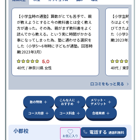
【小学生時の通塾】算数がとても苦手で、親
【小学生時の通
が教えようとすると今の教科書とは全く教え
ろはよくやり方
方が違った。その為、親がまず教科書をよく
びてきたようで
読んでから教える。という実に時間がかかる
た（小学3〜6年
事になってしまった為、塾に通わせる選択を
期:2023年3月）
した（小学5〜6年時に子どもが通塾。回答時
期:2023年3月）
5.0
4
40代 / 神奈川県 女性
40代 / 東京都 女
口コミをもっと見る
こんな人に
メリット・
塾の特徴
おすすめ
デメリット
コース内容
コース料金
合格実績
小郡校
電話する
通話料無料