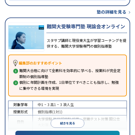
塾の詳細を見る
難関大受験専門塾 現論会オンライン
スタサプ講師と現役東大生が学習コーチングを提
供する、難関大学受験専門の個別指導塾
編集部のおすすめポイント
難関大合格に向けて全教科を効率的に学べる、授業料が完全定
額制の個別指導塾
個別に年間計画を作成、1日単位ですべきことも指示し、勉強
に集中できる環境を実現
対象学年
中1 ~ 3
高1 ~ 3
浪人生
授業形式
個別指導(1対1)
大学受験
医学部受験
授業・定期テスト対策
国公立
目的
続きを見る
大対策
英検(英語検定)対策
中高一貫校生に対応
授業の振替可能
オンライン対
特徴