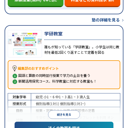
を申し込む
無料
塾の詳細を見る
学研教室
誰もが知っている「学研教室」。小学生は同じ教
材を最低2回くり返すことで定着を図る
編集部のおすすめポイント
国語と算数の同時並行授業で学力の土台を養う
新聞活用探究コース、科学教室に対応する教室も！
対象学年
幼児
小1 ~ 6
中1 ~ 3
高1 ~ 3
浪人生
授業形式
個別指導(1対1)
個別指導(1対2~)
目的
授業・定期テスト対策
学習習慣の定着
続きを見る
不登校生に対応
学習にPC・タブレットを利用
オン
特徴
ライン対応
近くの教室を探す