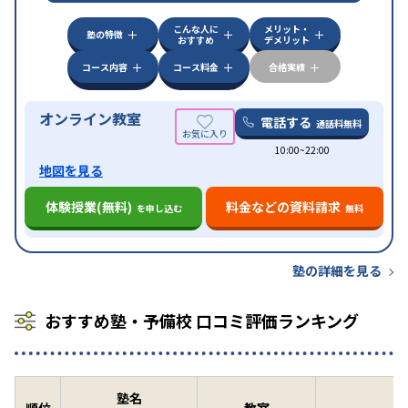
対策
その他科目別特化対策
こんな人に
メリット・
中高一貫校生に対応
授業の振替可能
不登校生に対
塾の特徴
おすすめ
デメリット
特徴
応
オンライン対応
1科目から受講可能
季節講習の
みの受講可
自習室あり
コース内容
コース料金
合格実績
オンライン教室
電話する
通話料無料
10:00~22:00
地図を見る
体験授業(無料)
料金などの資料請求
を申し込む
無料
塾の詳細を見る
おすすめ塾・予備校 口コミ評価ランキング
塾名