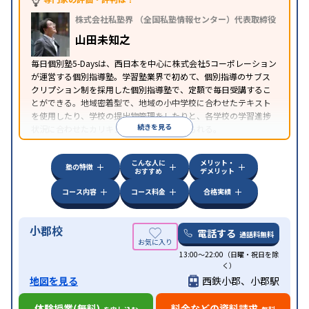
中高一貫校生に対応
成績保証制度あり
授業の振替
株式会社私塾界 （全国私塾情報センター）代表取締役
可能
不登校生に対応
オンライン対応
1科目から受
特徴
講可能
季節講習のみの受講可
発達障害の子どもに
山田未知之
対応
自習室あり
毎日個別塾5-Daysは、西日本を中心に株式会社5コーポレーション
が運営する個別指導塾。学習塾業界で初めて、個別指導のサブス
クリプション制を採用した個別指導塾で、定額で毎日受講するこ
とができる。地域密着型で、地域の小中学校に合わせたテキスト
を使用したり、学校の提出物管理をしたりと、各学校の学習進捗
続きを見る
状況に合わせたカリキュラムで指導が受けられる。
こんな人に
メリット・
塾の特徴
おすすめ
デメリット
コース内容
コース料金
合格実績
小郡校
電話する
通話料無料
13:00～22:00（日曜・祝日を除
く）
地図を見る
西鉄小郡、小郡駅
体験授業(無料)
料金などの資料請求