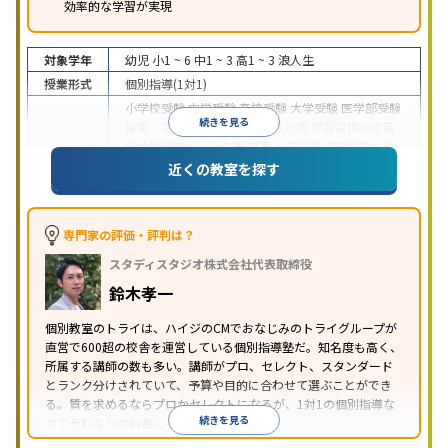
効率的な学習が実現
対象学年
幼児
小1 ~ 6
中1 ~ 3
高1 ~ 3
浪人生
授業形式
個別指導(1対1)
小学校受験
中学受験
高校受験
大学受験
医学部受験
続きを見る
授業・定期テスト対策
内申点対策
学習習慣の定着
総合型選抜(旧AO)対策
推薦入試対策
学校別特化対
目的
策
国公立大対策
私大対策
共通テスト対策
英検(英
近くの教室を探す
語検定)対策
漢検(漢字検定)対策
数学特化対策
英
語・英会話特化対策
その他科目別特化対策
中高一貫校生に対応
授業の振替可能
不登校生に対
専門家の評価・評判は？
応
学習にPC・タブレットを利用
オンライン対応
1
特徴
スタディスタジオ株式会社代表取締役
科目から受講可能
季節講習のみの受講可
発達障害
の子どもに対応
自習室あり
鈴木孝一
※2023年3月調査。
小学校高学年の個別指導塾アンケート調査方法
を参
個別教室のトライは、ハイジのCMでおなじみのトライグループが
照
直営で600超の校舎を運営している個別指導塾だ。知名度も高く、
所属する講師の数も多い。講師がプロ、セレクト、スタンダード
とランク分けされていて、予算や目的に合わせて選ぶことができ
る。質を求めるならプロかセレクトになるが、1対1の個別指導な
続きを見る
のでそれなりの料金になる。