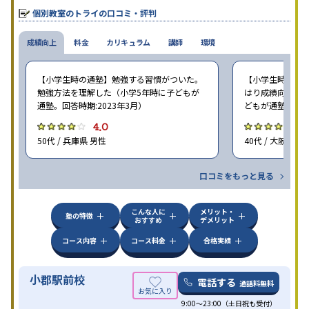
個別教室のトライの口コミ・評判
成績向上
料金
カリキュラム
講師
環境
【小学生時の通塾】勉強する習慣がついた。
【小学生時の通塾
勉強方法を理解した（小学5年時に子どもが
はり成績向上には
通塾。回答時期:2023年3月）
どもが通塾。回答時
4.0
4
50代 / 兵庫県 男性
40代 / 大阪府 女
口コミをもっと見る
こんな人に
メリット・
塾の特徴
おすすめ
デメリット
コース内容
コース料金
合格実績
小郡駅前校
電話する
通話料無料
9:00～23:00（土日祝も受付）