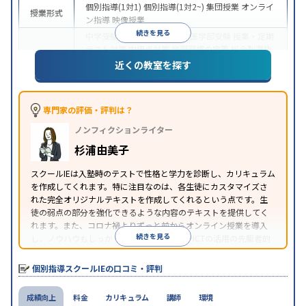
個別指導(1対1)
個別指導(1対2~)
集団授業
オンライ
授業形式
ン指導
映像授業
続きを見る
中学受験
高校受験
大学受験
医学部受験
授業・定期
テスト対策
内申点対策
学習習慣の定着
総合型選抜
(旧AO)対策
推薦入試対策
学校別特化対策
国公立大
近くの教室を探す
目的
対策
私大対策
共通テスト対策
英検(英語検定)対策
漢検(漢字検定)対策
数学特化対策
その他科目別特化
対策
専門家の評価・評判は？
中高一貫校生に対応
オンライン対応
1科目から受講
特徴
ノンフィクションライター
可能
季節講習のみの受講可
自習室あり
※2023年3月調査。
小学校高学年の個別指導塾アンケート調査方法
を参
杉浦由美子
照
スクールIEは入塾時のテストで性格と学力を診断し、カリキュラム
を作成してくれます。特に注目なのは、各生徒にカスタマイズさ
れた完全オリジナルテキストを作成してくれるという点です。生
徒の弱点の部分を強化できるような内容のテキストを提供してく
れます。また、コロナ禍よりずっと前からオンライン授業を導入
続きを見る
し、ノウハウもしっかりとしています。AIやICTの活用の先駆者的
な個別指導塾です。
個別指導スクールIEの口コミ・評判
成績向上
料金
カリキュラム
講師
環境