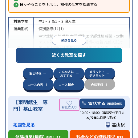
日々やることを明示し、勉強の仕方を指導する
対象学年
中1 ~ 3
高1 ~ 3
浪人生
授業形式
個別指導(1対1)
中学受験
高校受験
大学受験
医学部受験
授業・定期
続きを見る
テスト対策
内申点対策
学習習慣の定着
推薦入試対
目的
策
学校別特化対策
国公立大対策
私大対策
共通テス
ト対策
英検(英語検定)対策
数学特化対策
英語・英
近くの教室を探す
会話特化対策
その他科目別特化対策
中高一貫校生に対応
授業の振替可能
不登校生に対
特徴
こんな人に
メリット・
応
1科目から受講可能
季節講習のみの受講可
塾の特徴
おすすめ
デメリット
コース内容
コース料金
合格実績
【東明館生 専
電話する
通話料無料
門】基山教室
10:00～18:00（電話受付平日の
み/授業は日祝も実施）
地図を見る
基山駅
体験授業(無料)
料金などの資料請求
を申し込む
無料