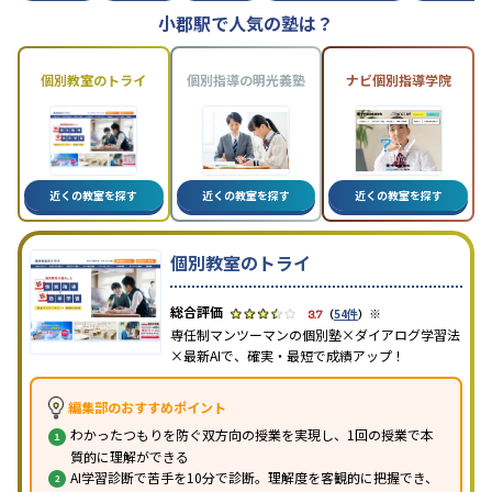
小郡駅で人気の塾は？
個別教室のトライ
個別指導の明光義塾
ナビ個別指導学院
近くの教室を探す
近くの教室を探す
近くの教室を探す
個別教室のトライ
※
3.7
（
54件
）
専任制マンツーマンの個別塾×ダイアログ学習法
×最新AIで、確実・最短で成績アップ！
編集部のおすすめポイント
わかったつもりを防ぐ双方向の授業を実現し、1回の授業で本
質的に理解ができる
AI学習診断で苦手を10分で診断。理解度を客観的に把握でき、