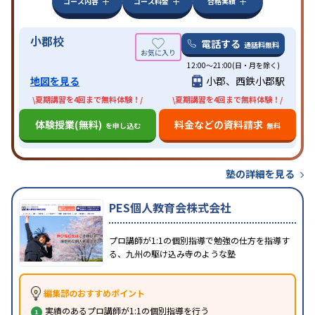
コース内容
コース料金
合格実績
小郡校
電話する
通話料無料
12:00～21:00(日・月を除く)
地図を見る
小郡、西鉄小郡駅
\夏期講習を4回まで無料体験！/
\夏期講習を4回まで無料体験！/
体験授業(無料)
料金などの資料請求
を申し込む
無料
塾の詳細を見る
PES個人教育会株式会社
プロ講師が1:1の個別指導で勉強の仕方を指導す
る、九州の駆け込み寺のような塾
編集部のおすすめポイント
実績のあるプロ講師が1:1の個別指導を行う