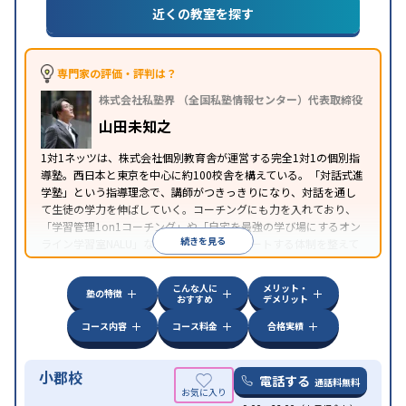
目的
推薦入試対策
学校別特化対策
国公立大対策
私大対
近くの教室を探す
策
共通テスト対策
英検(英語検定)対策
数学特化対
策
英語・英会話特化対策
その他科目別特化対策
中高一貫校生に対応
授業の振替可能
学習にPC・タ
専門家の評価・評判は？
特徴
ブレットを利用
オンライン対応
1科目から受講可能
株式会社私塾界 （全国私塾情報センター）代表取締役
季節講習のみの受講可
自習室あり
山田未知之
1対1ネッツは、株式会社個別教育舎が運営する完全1対1の個別指
導塾。西日本と東京を中心に約100校舎を構えている。「対話式進
学塾」という指導理念で、講師がつきっきりになり、対話を通し
て生徒の学力を伸ばしていく。コーチングにも力を入れており、
「学習管理1on1コーチング」や「自宅を最強の学び場にするオン
続きを見る
ライン学習室NALU」など、自宅学習もサポートする体制を整えて
いる。
こんな人に
メリット・
塾の特徴
おすすめ
デメリット
コース内容
コース料金
合格実績
小郡校
電話する
通話料無料