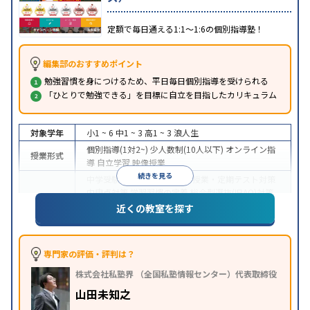
定額で毎日通える1:1〜1:6の個別指導塾！
編集部のおすすめポイント
勉強習慣を身につけるため、平日毎日個別指導を受けられる
「ひとりで勉強できる」を目標に自立を目指したカリキュラム
対象学年
小1 ~ 6
中1 ~ 3
高1 ~ 3
浪人生
個別指導(1対2~)
少人数制(10人以下)
オンライン指
授業形式
導
自立学習
映像授業
続きを見る
中学受験
高校受験
大学受験
授業・定期テスト対策
内申点対策
学習習慣の定着
総合型選抜(旧AO)対策
推薦入試対策
学校別特化対策
国公立大対策
私大対
近くの教室を探す
目的
策
共通テスト対策
英検(英語検定)対策
漢検(漢字検
定)対策
数学特化対策
英語・英会話特化対策
その他
科目別特化対策
専門家の評価・評判は？
中高一貫校生に対応
成績保証制度あり
授業の振替
株式会社私塾界 （全国私塾情報センター）代表取締役
可能
不登校生に対応
オンライン対応
1科目から受
特徴
講可能
季節講習のみの受講可
発達障害の子どもに
山田未知之
対応
自習室あり