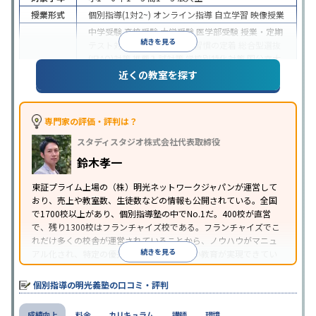
授業形式
個別指導(1対2~)
オンライン指導
自立学習
映像授業
中学受験
高校受験
大学受験
医学部受験
授業・定期
続きを見る
テスト対策
内申点対策
学習習慣の定着
総合型選抜
(旧AO)対策
推薦入試対策
学校別特化対策
国公立大
目的
対策
私大対策
共通テスト対策
英検(英語検定)対策
近くの教室を探す
漢検(漢字検定)対策
数学特化対策
英語・英会話特化
対策
その他科目別特化対策
中高一貫校生に対応
特待生・奨学金制度あり
授業
専門家の評価・評判は？
の振替可能
不登校生に対応
学習にPC・タブレット
スタディスタジオ株式会社代表取締役
特徴
を利用
オンライン対応
1科目から受講可能
季節講
習のみの受講可
発達障害の子どもに対応
自習室あ
鈴木孝一
り
※2023年3月調査。
小学校高学年の個別指導塾アンケート調査方法
を参
東証プライム上場の（株）明光ネットワークジャパンが運営して
おり、売上や教室数、生徒数などの情報も公開されている。全国
照
で1700校以上があり、個別指導塾の中でNo.1だ。400校が直営
で、残り1300校はフランチャイズ校である。フランチャイズでこ
れだけ多くの校舎が運営されていることから、ノウハウがマニュ
続きを見る
アル化され、特定の優秀な人材に依存しない教育が実現できてい
ることが推測される。
個別指導の明光義塾の口コミ・評判
成績向上
料金
カリキュラム
講師
環境