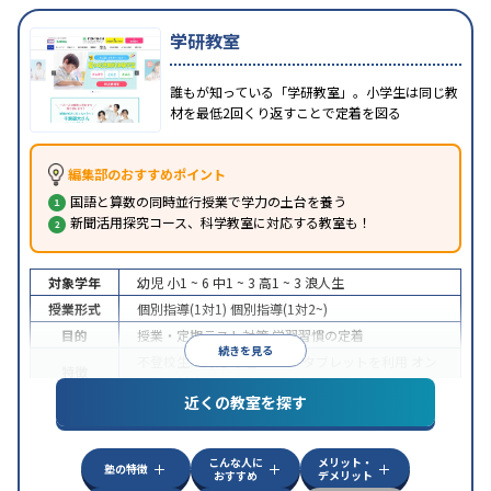
学研教室
誰もが知っている「学研教室」。小学生は同じ教
材を最低2回くり返すことで定着を図る
編集部のおすすめポイント
国語と算数の同時並行授業で学力の土台を養う
新聞活用探究コース、科学教室に対応する教室も！
対象学年
幼児
小1 ~ 6
中1 ~ 3
高1 ~ 3
浪人生
授業形式
個別指導(1対1)
個別指導(1対2~)
目的
授業・定期テスト対策
学習習慣の定着
続きを見る
不登校生に対応
学習にPC・タブレットを利用
オン
特徴
ライン対応
近くの教室を探す
こんな人に
メリット・
塾の特徴
おすすめ
デメリット