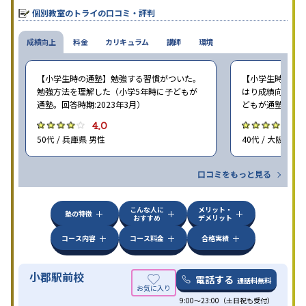
個別教室のトライの口コミ・評判
成績向上
料金
カリキュラム
講師
環境
【小学生時の通塾】勉強する習慣がついた。
【小学生時の通塾
勉強方法を理解した（小学5年時に子どもが
はり成績向上には
通塾。回答時期:2023年3月）
どもが通塾。回答時
4.0
4
50代 / 兵庫県 男性
40代 / 大阪府 女
口コミをもっと見る
こんな人に
メリット・
塾の特徴
おすすめ
デメリット
コース内容
コース料金
合格実績
小郡駅前校
電話する
通話料無料
9:00～23:00（土日祝も受付）