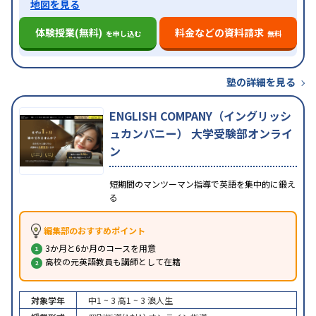
地図を見る
体験授業(無料)
料金などの資料請求
を申し込む
無料
塾の詳細を見る
ENGLISH COMPANY（イングリッシ
ュカンパニー） 大学受験部オンライ
ン
短期間のマンツーマン指導で英語を集中的に鍛え
る
編集部のおすすめポイント
3か月と6か月のコースを用意
高校の元英語教員も講師として在籍
対象学年
中1 ~ 3
高1 ~ 3
浪人生