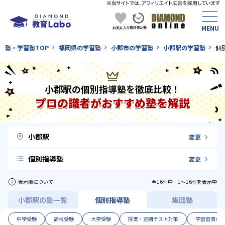
塾・学習塾TOP
福岡県の学習塾
小郡市の学習塾
小郡駅の学習塾
個
小郡駅の個別指導塾を徹底比較！
プロの識者がおすすめ塾を解説
小郡駅
変更
個別指導塾
変更
表示順について
全16件中 1〜16件を表示中
小郡駅の塾一覧
個別指導塾
集団塾
中学受験
高校受験
大学受験
授業・定期テスト対策
学習習慣の