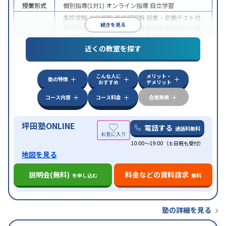
授業形式
個別指導(1対1)
オンライン指導
自立学習
高校受験
大学受験
医学部受験
授業・定期テスト対
続きを見る
策
内申点対策
学習習慣の定着
総合型選抜(旧AO)対
策
推薦入試対策
学校別特化対策
国公立大対策
私大
目的
対策
共通テスト対策
英検(英語検定)対策
漢検(漢字
近くの教室を探す
検定)対策
数学特化対策
英語・英会話特化対策
その
他科目別特化対策
こんな人に
メリット・
中高一貫校生に対応
授業の振替可能
不登校生に対
塾の特徴
おすすめ
デメリット
応
学習にPC・タブレットを利用
オンライン対応
1
特徴
科目から受講可能
季節講習のみの受講可
発達障害
コース内容
コース料金
合格実績
の子どもに対応
坪田塾ONLINE
電話する
通話料無料
10:00～19:00（土日祝も受付）
地図を見る
説明会(無料)
料金などの資料請求
を申し込む
無料
塾の詳細を見る