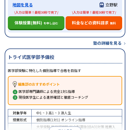
地図を見る
立野駅
\入力は簡単！最短30秒で完了/
\入力は簡単！最短30秒で完了/
体験授業(無料)
料金などの資料請求
を申し込む
無料
塾の詳細を見る
トライ式医学部予備校
医学部受験に特化した個別指導で合格を目指す
編集部のおすすめポイント
医学部専門講師による完全1対1指導
現役医学生による進捗確認と徹底コーチング
対象学年
中1 ~ 3
高1 ~ 3
浪人生
授業形式
個別指導(1対1)
オンライン指導
大学受験
医学部受験
総合型選抜(旧AO)対策
推薦入