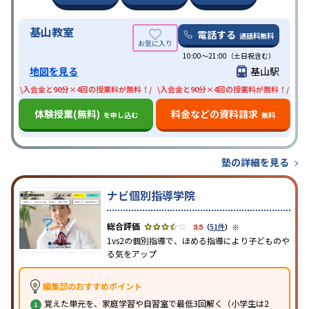
基山教室
電話する
通話料無料
10:00〜21:00（土日祝含む）
地図を見る
基山駅
\入会金と90分×4回の授業料が無料！/
\入会金と90分×4回の授業料が無料！/
体験授業(無料)
料金などの資料請求
を申し込む
無料
塾の詳細を見る
ナビ個別指導学院
※
3.5
（
51件
）
1vs2の個別指導で、ほめる指導により子どものや
る気をアップ
編集部のおすすめポイント
覚えた単元を、家庭学習や自習室で最低3回解く（小学生は2