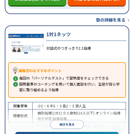
塾の詳細を見る
1対1ネッツ
対話式のつきっきり1:1指導
編集部のおすすめポイント
毎回の「パーソナルテスト」で習熟度をチェックできる
国際基準のコーチングを用いて個人面談を行い、生徒が自ら学
習に取り組めるよう指導
対象学年
小1 ~ 6
中1 ~ 3
高1 ~ 3
浪人生
個別指導(1対1)
少人数制(10人以下)
オンライン指導
授業形式
自立学習
映像授業
続きを見る
中学受験
高校受験
大学受験
授業・定期テスト対策
内申点対策
学習習慣の定着
総合型選抜(旧AO)対策