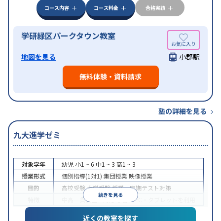
コース内容
コース料金
合格実績
学研緑区パークタウン教室
地図を見る
小郡駅
無料体験・資料請求
塾の詳細を見る
九大進学ゼミ
対象学年
幼児
小1 ~ 6
中1 ~ 3
高1 ~ 3
授業形式
個別指導(1対1)
集団授業
映像授業
目的
高校受験
大学受験
授業・定期テスト対策
続きを見る
特徴
中高一貫校生に対応
学習にPC・タブレットを利用
近くの教室を探す