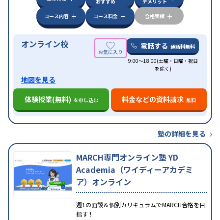
おすすめ
デメリット
コース内容
コース料金
合格実績
オンライン校
電話する
通話料無料
9:00～18:00(土曜・日曜・祝日
を除く)
地図を見る
体験授業(無料)
料金などの資料請求
を申し込む
無料
塾の詳細を見る
MARCH専門オンライン塾 YD
Academia（ワイディーアカデミ
ア）オンライン
週1の面談＆個別カリキュラムでMARCH合格を目
指す！