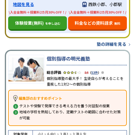
地図を見る
西鉄小郡、小郡駅
\入会金無料＋授業料2カ月30%OFF！/
\入会金無料＋授業料2カ月30%OFF！/
体験授業(無料)
料金などの資料請求
を申し込む
無料
塾の詳細を見る
個別指導の明光義塾
※
3.6
（
53件
）
個別指導塾の最大手！ 生徒自らが考えることを
重視した1対2〜の個別指導
編集部のおすすめポイント
テストや受験で発揮できる考える力を養う対話型の授業
地域の学校を熟知しており、定期テストの範囲に合わせた対策
が可能
対象学年
小1 ~ 6
中1 ~ 3
高1 ~ 3
浪人生