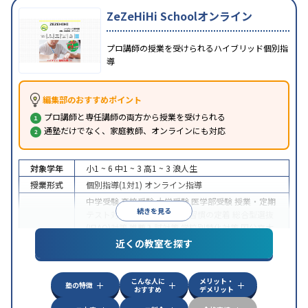
ZeZeHiHi Schoolオンライン
プロ講師の授業を受けられるハイブリッド個別指
導
編集部のおすすめポイント
プロ講師と専任講師の両方から授業を受けられる
通塾だけでなく、家庭教師、オンラインにも対応
対象学年
小1 ~ 6
中1 ~ 3
高1 ~ 3
浪人生
授業形式
個別指導(1対1)
オンライン指導
中学受験
高校受験
大学受験
医学部受験
授業・定期
続きを見る
テスト対策
内申点対策
学習習慣の定着
総合型選抜
(旧AO)対策
推薦入試対策
学校別特化対策
国公立大
目的
対策
私大対策
共通テスト対策
英検(英語検定)対策
近くの教室を探す
漢検(漢字検定)対策
数学特化対策
英語・英会話特化
対策
その他科目別特化対策
こんな人に
メリット・
中高一貫校生に対応
授業の振替可能
不登校生に対
塾の特徴
おすすめ
デメリット
特徴
応
オンライン対応
1科目から受講可能
季節講習の