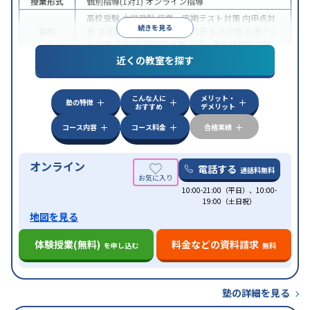
授業形式
個別指導(1対1)
オンライン指導
高校受験
大学受験
授業・定期テスト対策
内申点対
続きを見る
目的
策
学習習慣の定着
国公立大対策
私大対策
共通テス
ト対策
英検(英語検定)対策
英語・英会話特化対策
近くの教室を探す
中高一貫校生に対応
授業の振替可能
不登校生に対
特徴
応
学習にPC・タブレットを利用
オンライン対応
1
科目から受講可能
こんな人に
メリット・
塾の特徴
おすすめ
デメリット
コース内容
コース料金
合格実績
オンライン
電話する
通話料無料
10:00-21:00（平日）、10:00-
19:00（土日祝）
地図を見る
体験授業(無料)
料金などの資料請求
を申し込む
無料
塾の詳細を見る