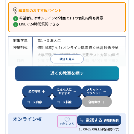
編集部のおすすめポイント
希望者にはオンラインor対面で1:1の個別指導も用意
LINEで24時間質問できる
対象学年
高1 ~ 3
浪人生
授業形式
個別指導(1対1)
オンライン指導
自立学習
映像授業
大学受験
医学部受験
授業・定期テスト対策
内申点
続きを見る
目的
対策
学習習慣の定着
総合型選抜(旧AO)対策
推薦入
試対策
学校別特化対策
近くの教室を探す
中高一貫校生に対応
授業の振替可能
不登校生に対
特徴
応
学習にPC・タブレットを利用
オンライン対応
1
科目から受講可能
こんな人に
メリット・
塾の特徴
おすすめ
デメリット
コース内容
コース料金
合格実績
オンライン校
電話する
通話料無料
13:00-22:00(土日祝日問わず)