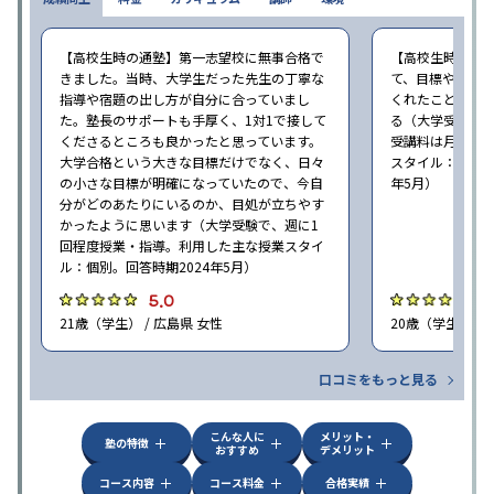
【高校生時の通塾】第一志望校に無事合格で
【高校生時の通
きました。当時、大学生だった先生の丁寧な
て、目標や勉強
指導や宿題の出し方が自分に合っていまし
くれたことが、
た。塾長のサポートも手厚く、1対1で接して
る（大学受験で、
くださるところも良かったと思っています。
受講料は月35,
大学合格という大きな目標だけでなく、日々
スタイル：個別、
の小さな目標が明確になっていたので、今自
年5月）
分がどのあたりにいるのか、目処が立ちやす
かったように思います（大学受験で、週に1
回程度授業・指導。利用した主な授業スタイ
ル：個別。回答時期2024年5月）
5.0
4
21歳（学生） / 広島県 女性
20歳（学生） / 
口コミをもっと見る
こんな人に
メリット・
塾の特徴
おすすめ
デメリット
コース内容
コース料金
合格実績