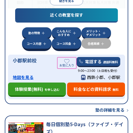
続きを見る
目的
試対策
学校別特化対策
国公立大対策
私大対策
共通
テスト対策
近くの教室を探す
中高一貫校生に対応
授業の振替可能
不登校生に対
特徴
応
オンライン対応
1科目から受講可能
季節講習の
みの受講可
自習室あり
こんな人に
メリット・
塾の特徴
おすすめ
デメリット
コース内容
コース料金
合格実績
小郡駅前校
電話する
通話料無料
9:00～23:00（土日祝も受付）
地図を見る
西鉄小郡、小郡駅
体験授業(無料)
料金などの資料請求
を申し込む
無料
塾の詳細を見る
毎日個別塾5-Days（ファイブ・デイ
ズ）