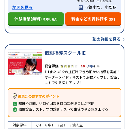
9:00～22:00（土日祝含む）
地図を見る
西鉄小郡、小郡駅
体験授業(無料)
料金などの資料請求
を申し込む
無料
塾の詳細を見る
個別指導スクールIE
※
3.8
（
48件
）
1:1または1:2の担任制できめ細かい指導を実施！
オーダーメイドテキストで点数アップし、診断テ
ストでやる気もアップ！
編集部のおすすめポイント
曜日や時間、科目や回数を自由に選ぶことが可能
個性診断テスト、学力診断テストで生徒のやる気を上げる
対象学年
小1 ~ 6
中1 ~ 3
高1 ~ 3
浪人生