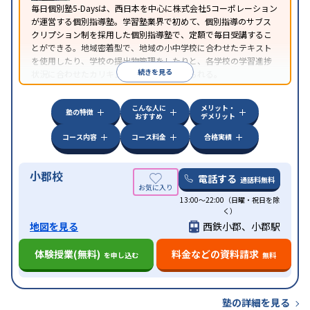
毎日個別塾5-Daysは、西日本を中心に株式会社5コーポレーション
が運営する個別指導塾。学習塾業界で初めて、個別指導のサブス
クリプション制を採用した個別指導塾で、定額で毎日受講するこ
とができる。地域密着型で、地域の小中学校に合わせたテキスト
を使用したり、学校の提出物管理をしたりと、各学校の学習進捗
続きを見る
状況に合わせたカリキュラムで指導が受けられる。
こんな人に
メリット・
塾の特徴
おすすめ
デメリット
コース内容
コース料金
合格実績
小郡校
電話する
通話料無料
13:00～22:00（日曜・祝日を除
く）
地図を見る
西鉄小郡、小郡駅
体験授業(無料)
料金などの資料請求
を申し込む
無料
塾の詳細を見る