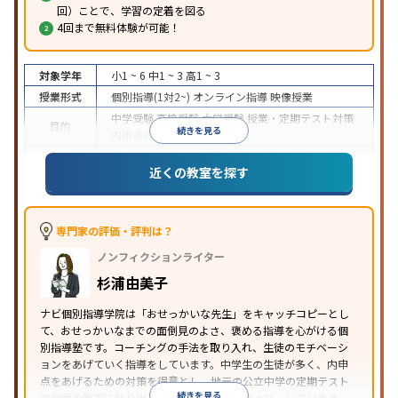
回）ことで、学習の定着を図る
4回まで無料体験が可能！
対象学年
小1 ~ 6
中1 ~ 3
高1 ~ 3
授業形式
個別指導(1対2~)
オンライン指導
映像授業
中学受験
高校受験
大学受験
授業・定期テスト対策
目的
続きを見る
内申点対策
学習習慣の定着
成績保証制度あり
授業の振替可能
オンライン対応
近くの教室を探す
特徴
1科目から受講可能
季節講習のみの受講可
自習室あ
り
※2023年3月調査。
小学校高学年の個別指導塾アンケート調査方法
を参
照
専門家の評価・評判は？
ノンフィクションライター
杉浦由美子
ナビ個別指導学院は「おせっかいな先生」をキャッチコピーとし
て、おせっかいなまでの面倒見のよさ、褒める指導を心がける個
別指導塾です。コーチングの手法を取り入れ、生徒のモチベーシ
ョンをあげていく指導をしています。中学生の生徒が多く、内申
点をあげるための対策を得意とし、地元の公立中学の定期テスト
続きを見る
の範囲を教室に貼り出すなど手厚く学習をフォローしています。