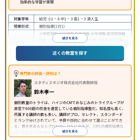
効率的な学習が実現
対象学年
幼児
小1 ~ 6
中1 ~ 3
高1 ~ 3
浪人生
授業形式
個別指導(1対1)
小学校受験
中学受験
高校受験
大学受験
医学部受験
続きを見る
授業・定期テスト対策
内申点対策
学習習慣の定着
総合型選抜(旧AO)対策
推薦入試対策
学校別特化対
目的
策
国公立大対策
私大対策
共通テスト対策
英検(英
近くの教室を探す
語検定)対策
漢検(漢字検定)対策
数学特化対策
英
語・英会話特化対策
その他科目別特化対策
中高一貫校生に対応
授業の振替可能
不登校生に対
専門家の評価・評判は？
応
学習にPC・タブレットを利用
オンライン対応
1
特徴
スタディスタジオ株式会社代表取締役
科目から受講可能
季節講習のみの受講可
発達障害
の子どもに対応
自習室あり
鈴木孝一
※2023年3月調査。
小学校高学年の個別指導塾アンケート調査方法
を参
個別教室のトライは、ハイジのCMでおなじみのトライグループが
照
直営で600超の校舎を運営している個別指導塾だ。知名度も高く、
所属する講師の数も多い。講師がプロ、セレクト、スタンダード
とランク分けされていて、予算や目的に合わせて選ぶことができ
る。質を求めるならプロかセレクトになるが、1対1の個別指導な
続きを見る
のでそれなりの料金になる。