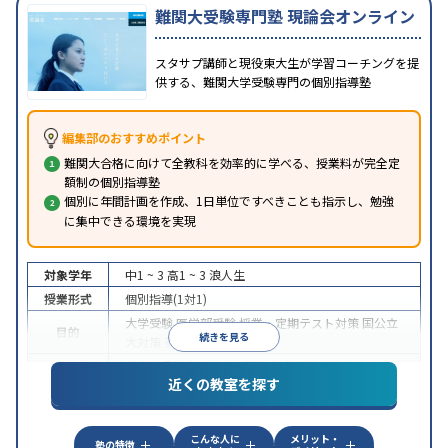
難関大受験専門塾 現論会オンライン
スタサプ講師と現役東大生が学習コーチングを提
供する、難関大学受験専門の個別指導塾
編集部のおすすめポイント
難関大合格に向けて全教科を効率的に学べる、授業料が完全定
額制の個別指導塾
個別に年間計画を作成、1日単位ですべきことも指示し、勉強
に集中できる環境を実現
対象学年
中1 ~ 3
高1 ~ 3
浪人生
授業形式
個別指導(1対1)
大学受験
医学部受験
授業・定期テスト対策
国公立
目的
続きを見る
大対策
英検(英語検定)対策
中高一貫校生に対応
授業の振替可能
オンライン対
特徴
近くの教室を探す
応
自習室あり
こんな人に
メリット・
塾の特徴