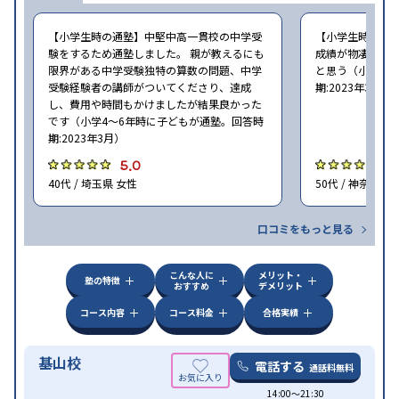
【小学生時の通塾】中堅中高一貫校の中学受
【小学生時の通
験をするため通塾しました。 親が教えるにも
成績が物凄く悪
限界がある中学受験独特の算数の問題、中学
と思う（小学6年
受験経験者の講師がついてくださり、達成
期:2023年3月）
し、費用や時間もかけましたが結果良かった
です（小学4〜6年時に子どもが通塾。回答時
期:2023年3月）
5.0
4
40代 / 埼玉県 女性
50代 / 神奈川県
口コミをもっと見る
こんな人に
メリット・
塾の特徴
おすすめ
デメリット
コース内容
コース料金
合格実績
基山校
電話する
通話料無料
14:00〜21:30