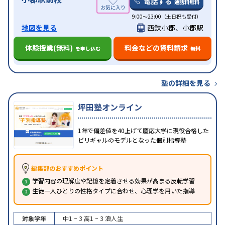
電話する
通話料無料
9:00～23:00（土日祝も受付）
地図を見る
西鉄小郡、小郡駅
体験授業(無料)
料金などの資料請求
を申し込む
無料
塾の詳細を見る
坪田塾オンライン
1年で偏差値を40上げて慶応大学に現役合格した
ビリギャルのモデルとなった個別指導塾
編集部のおすすめポイント
学習内容の理解度や記憶を定着させる効果が高まる反転学習
生徒一人ひとりの性格タイプに合わせ、心理学を用いた指導
対象学年
中1 ~ 3
高1 ~ 3
浪人生