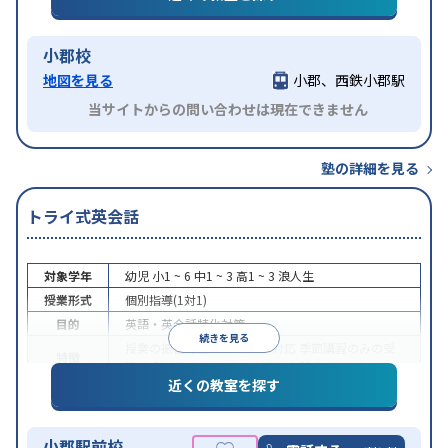
小郡校
地図を見る
小郡、西鉄小郡駅
当サイトからの問い合わせは現在できません
塾の詳細を見る
トライ式英会話
対象学年
幼児
小1 ~ 6
中1 ~ 3
高1 ~ 3
浪人生
授業形式
個別指導(1対1)
目的
英語・英会話特化対策
続きを見る
授業の振替可能
オンライン対応
季節講習のみの受
特徴
講可
発達障害の子どもに対応
自習室あり
近くの教室を探す
小郡駅前校