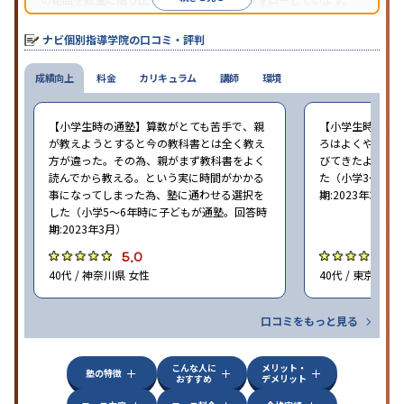
オリジナルテキストを使用しており、特に英語は各教科書に合わ
せたテキストを使った「先取り学習」で理解度を深められます。
ナビ個別指導学院の口コミ・評判
成績向上
料金
カリキュラム
講師
環境
【小学生時の通塾】算数がとても苦手で、親
【小学生時の通
が教えようとすると今の教科書とは全く教え
ろはよくやり方
方が違った。その為、親がまず教科書をよく
びてきたようで
読んでから教える。という実に時間がかかる
た（小学3〜6年
事になってしまった為、塾に通わせる選択を
期:2023年3月）
した（小学5〜6年時に子どもが通塾。回答時
期:2023年3月）
5.0
4
40代 / 神奈川県 女性
40代 / 東京都 女
口コミをもっと見る
こんな人に
メリット・
塾の特徴
おすすめ
デメリット