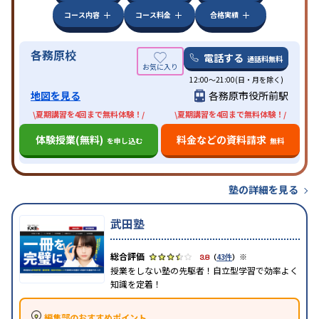
コース内容
コース料金
合格実績
各務原校
電話する
通話料無料
12:00～21:00(日・月を除く)
地図を見る
各務原市役所前駅
\夏期講習を4回まで無料体験！/
\夏期講習を4回まで無料体験！/
体験授業(無料)
料金などの資料請求
を申し込む
無料
塾の詳細を見る
武田塾
※
3.8
（
43件
）
授業をしない塾の先駆者！自立型学習で効率よく
知識を定着！
編集部のおすすめポイント