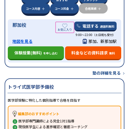
特徴
応
1科目から受講可能
季節講習のみの受講可
発達
障害の子どもに対応
自習室あり
コース内容
コース料金
合格実績
那加校
電話する
通話料無料
9:00～22:00（土日祝も受付）
地図を見る
那加、新那加駅
体験授業(無料)
料金などの資料請求
を申し込む
無料
塾の詳細を見る
トライ式医学部予備校
医学部受験に特化した個別指導で合格を目指す
編集部のおすすめポイント
医学部専門講師による完全1対1指導
現役医学生による進捗確認と徹底コーチング