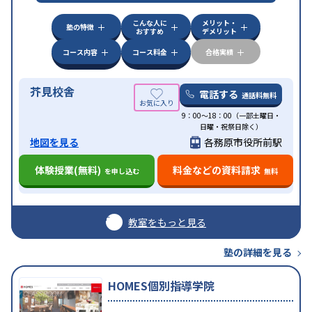
特化対策
こんな人に
メリット・
中高一貫校生に対応
入塾に学力基準あり
授業の振
塾の特徴
おすすめ
デメリット
替可能
不登校生に対応
学習にPC・タブレットを利
特徴
用
オンライン対応
1科目から受講可能
季節講習の
コース内容
コース料金
合格実績
みの受講可
発達障害の子どもに対応
自習室あり
芥見校舎
電話する
通話料無料
9：00～18：00（一部土曜日・
日曜・祝祭日除く）
地図を見る
各務原市役所前駅
体験授業(無料)
料金などの資料請求
を申し込む
無料
教室をもっと見る
塾の詳細を見る
HOMES個別指導学院