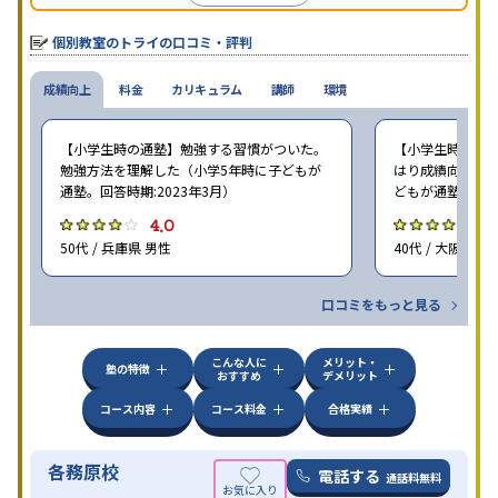
個別教室のトライの口コミ・評判
成績向上
料金
カリキュラム
講師
環境
【小学生時の通塾】勉強する習慣がついた。
【小学生時の通塾
勉強方法を理解した（小学5年時に子どもが
はり成績向上には
通塾。回答時期:2023年3月）
どもが通塾。回答時
4.0
4
50代 / 兵庫県 男性
40代 / 大阪府 女
口コミをもっと見る
こんな人に
メリット・
塾の特徴
おすすめ
デメリット
コース内容
コース料金
合格実績
各務原校
電話する
通話料無料