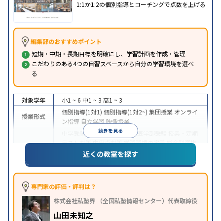
1:1か1:2の個別指導とコーチングで点数を上げる
編集部のおすすめポイント
短期・中期・長期目標を明確にし、学習計画を作成・管理
こだわりのある4つの自習スペースから自分の学習環境を選べ
る
対象学年
小1 ~ 6
中1 ~ 3
高1 ~ 3
個別指導(1対1)
個別指導(1対2~)
集団授業
オンライ
授業形式
ン指導
自立学習
映像授業
続きを見る
中学受験
高校受験
大学受験
医学部受験
授業・定期
テスト対策
内申点対策
学習習慣の定着
総合型選抜
目的
(旧AO)対策
推薦入試対策
学校別特化対策
国公立大
近くの教室を探す
対策
私大対策
共通テスト対策
その他科目別特化対
策
中高一貫校生に対応
授業の振替可能
不登校生に対
専門家の評価・評判は？
応
学習にPC・タブレットを利用
オンライン対応
1
特徴
株式会社私塾界 （全国私塾情報センター）代表取締役
科目から受講可能
季節講習のみの受講可
発達障害
の子どもに対応
自習室あり
山田未知之