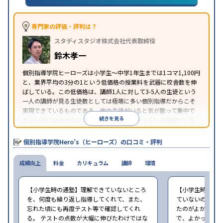
※2023年3月調査。
小学校高学年の個別指導塾アンケート調査方法
を参
照
専門家の評価・評判は？
スタディスタジオ株式会社代表取締役
鈴木孝一
個別指導学院ヒーローズは小学生〜中学1年生までは1コマ1,100円
と、業界平均の3分の1という低価格の授業料を武器に校舎数を伸
ばしている。この低価格は、講師1人に対して3-5人の生徒という
一人の講師が見る生徒数としては極端に多い個別指導だからこそ
実現できているものである。他の生徒がいると気が散って集中で
続きを見る
きない子には合わないが、周りに一緒に頑張っている仲間がいる
ほうが頑張れるタイプの子にはとてもコスパがいいと言える。
個別指導学院Hero’s（ヒーローズ）の口コミ・評判
成績向上
料金
カリキュラム
講師
環境
【小学生時の通塾】理解できていないところ
【小学生時の通
を、何度も繰り返し指導してくれて、また、
ていないので、
忘れた頃にも再度テスト等で確認してくれ
たのがよかった
る。 テストの点数が大幅に伸びたわけではな
で、よかった（小