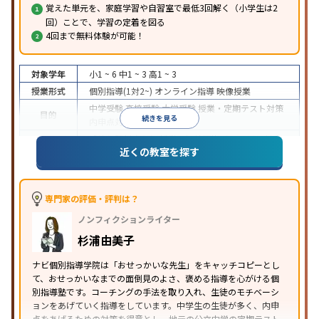
覚えた単元を、家庭学習や自習室で最低3回解く（小学生は2
回）ことで、学習の定着を図る
4回まで無料体験が可能！
対象学年
小1 ~ 6
中1 ~ 3
高1 ~ 3
授業形式
個別指導(1対2~)
オンライン指導
映像授業
中学受験
高校受験
大学受験
授業・定期テスト対策
目的
続きを見る
内申点対策
学習習慣の定着
成績保証制度あり
授業の振替可能
オンライン対応
近くの教室を探す
特徴
1科目から受講可能
季節講習のみの受講可
自習室あ
り
※2023年3月調査。
小学校高学年の個別指導塾アンケート調査方法
を参
照
専門家の評価・評判は？
ノンフィクションライター
杉浦由美子
ナビ個別指導学院は「おせっかいな先生」をキャッチコピーとし
て、おせっかいなまでの面倒見のよさ、褒める指導を心がける個
別指導塾です。コーチングの手法を取り入れ、生徒のモチベーシ
ョンをあげていく指導をしています。中学生の生徒が多く、内申
点をあげるための対策を得意とし、地元の公立中学の定期テスト