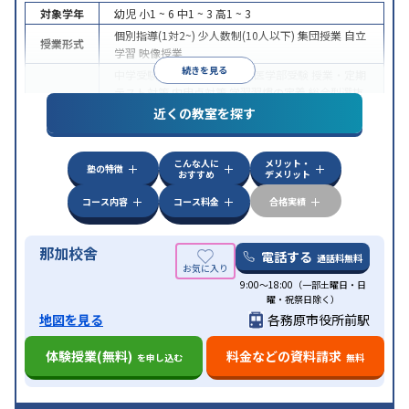
対象学年
幼児
小1 ~ 6
中1 ~ 3
高1 ~ 3
個別指導(1対2~)
少人数制(10人以下)
集団授業
自立
授業形式
学習
映像授業
続きを見る
中学受験
高校受験
大学受験
医学部受験
授業・定期
テスト対策
内申点対策
学習習慣の定着
総合型選抜
(旧AO)対策
推薦入試対策
学校別特化対策
国公立大
近くの教室を探す
目的
対策
私大対策
共通テスト対策
英検(英語検定)対策
漢検(漢字検定)対策
数学特化対策
英語・英会話特化
対策
その他科目別特化対策
こんな人に
メリット・
塾の特徴
おすすめ
デメリット
中高一貫校生に対応
特待生・奨学金制度あり
入塾
に学力基準あり
授業の振替可能
不登校生に対応
学
コース内容
コース料金
合格実績
特徴
習にPC・タブレットを利用
オンライン対応
1科目
から受講可能
季節講習のみの受講可
発達障害の子
那加校舎
どもに対応
自習室あり
電話する
通話料無料
9:00～18:00（一部土曜日・日
曜・祝祭日除く）
地図を見る
各務原市役所前駅
体験授業(無料)
料金などの資料請求
を申し込む
無料