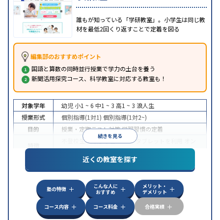
誰もが知っている「学研教室」。小学生は同じ教
材を最低2回くり返すことで定着を図る
編集部のおすすめポイント
国語と算数の同時並行授業で学力の土台を養う
新聞活用探究コース、科学教室に対応する教室も！
対象学年
幼児
小1 ~ 6
中1 ~ 3
高1 ~ 3
浪人生
授業形式
個別指導(1対1)
個別指導(1対2~)
目的
授業・定期テスト対策
学習習慣の定着
続きを見る
不登校生に対応
学習にPC・タブレットを利用
オン
特徴
ライン対応
近くの教室を探す
こんな人に
メリット・
塾の特徴
おすすめ
デメリット
コース内容
コース料金
合格実績