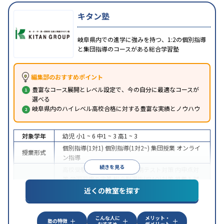
キタン塾
岐阜県内での進学に強みを持つ、1:2の個別指導
と集団指導のコースがある総合学習塾
編集部のおすすめポイント
豊富なコース展開とレベル設定で、今の自分に最適なコースが
選べる
岐阜県内のハイレベル高校合格に対する豊富な実績とノウハウ
対象学年
幼児
小1 ~ 6
中1 ~ 3
高1 ~ 3
個別指導(1対1)
個別指導(1対2~)
集団授業
オンライ
授業形式
ン指導
続きを見る
高校受験
大学受験
授業・定期テスト対策
内申点対
策
学習習慣の定着
総合型選抜(旧AO)対策
推薦入試
目的
対策
学校別特化対策
英検(英語検定)対策
漢検(漢字
近くの教室を探す
検定)対策
数学特化対策
英語・英会話特化対策
その
他科目別特化対策
こんな人に
メリット・
中高一貫校生に対応
授業の振替可能
不登校生に対
塾の特徴
おすすめ
デメリット