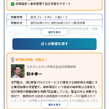
目標設定＋進捗管理で自立学習をサポート
対象学年
幼児
小1 ~ 6
中1 ~ 3
高1 ~ 3
授業形式
個別指導(1対1)
個別指導(1対2~)
集団授業
中学受験
高校受験
大学受験
医学部受験
授業・定期
続きを見る
目的
テスト対策
内申点対策
学習習慣の定着
学校別特化
対策
近くの教室を探す
特徴
入塾に学力基準あり
季節講習のみの受講可
※2024年6月調査。
大学受験塾・予備校のアンケート調査方法
を参照
専門家の評価・評判は？
スタディスタジオ株式会社代表取締役
鈴木孝一
志門塾は、(株)東海プロセスサービスが運営する岐阜県を地盤とす
る集団指導の学習塾だ。岐阜模試という独自の岐阜県公立高校入
試対策用の模擬試験を年間7回主催している。塾生以外も受験する
模試で、難関高校合格者の成績推移や内申点データが蓄積されて
いることが、志門塾の大きな強みになっているのは間違いないだろ
続きを見る
う。