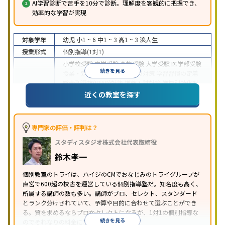
AI学習診断で苦手を10分で診断。理解度を客観的に把握でき、
効率的な学習が実現
対象学年
幼児
小1 ~ 6
中1 ~ 3
高1 ~ 3
浪人生
授業形式
個別指導(1対1)
小学校受験
中学受験
高校受験
大学受験
医学部受験
続きを見る
授業・定期テスト対策
内申点対策
学習習慣の定着
総合型選抜(旧AO)対策
推薦入試対策
学校別特化対
目的
策
国公立大対策
私大対策
共通テスト対策
英検(英
近くの教室を探す
語検定)対策
漢検(漢字検定)対策
数学特化対策
英
語・英会話特化対策
その他科目別特化対策
中高一貫校生に対応
授業の振替可能
不登校生に対
専門家の評価・評判は？
応
学習にPC・タブレットを利用
オンライン対応
1
特徴
スタディスタジオ株式会社代表取締役
科目から受講可能
季節講習のみの受講可
発達障害
の子どもに対応
自習室あり
鈴木孝一
※2023年3月調査。
小学校高学年の個別指導塾アンケート調査方法
を参
個別教室のトライは、ハイジのCMでおなじみのトライグループが
照
直営で600超の校舎を運営している個別指導塾だ。知名度も高く、
所属する講師の数も多い。講師がプロ、セレクト、スタンダード
とランク分けされていて、予算や目的に合わせて選ぶことができ
る。質を求めるならプロかセレクトになるが、1対1の個別指導な
続きを見る
のでそれなりの料金になる。