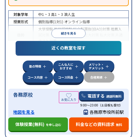
対象学年
中1 ~ 3
高1 ~ 3
浪人生
授業形式
個別指導(1対1)
オンライン指導
大学受験
医学部受験
総合型選抜(旧AO)対策
推薦入
続きを見る
目的
試対策
学校別特化対策
国公立大対策
私大対策
共通
テスト対策
近くの教室を探す
中高一貫校生に対応
授業の振替可能
不登校生に対
特徴
応
オンライン対応
1科目から受講可能
季節講習の
みの受講可
自習室あり
こんな人に
メリット・
塾の特徴
おすすめ
デメリット
コース内容
コース料金
合格実績
各務原校
電話する
通話料無料
9:00～23:00（土日祝も受付）
地図を見る
各務原市役所前駅
体験授業(無料)
料金などの資料請求
を申し込む
無料