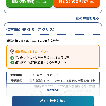
体験授業(無料)
料金などの資料請求
を申し込む
無料
塾の詳細を見る
進学個別NEXUS（ネクサス）
受験対策にも対応した、1:2の個別指導塾
編集部のおすすめポイント
学力別テキストと基本重視で苦手克服に導く
担当講師と担当責任者によるWサポート
対象学年
小3 ~ 6
中1 ~ 3
高1 ~ 3
授業形式
個別指導(1対2~)
オンライン指導
自立学習
映像授業
中学受験
高校受験
大学受験
医学部受験
授業・定期
続きを見る
テスト対策
内申点対策
学習習慣の定着
総合型選抜
(旧AO)対策
推薦入試対策
学校別特化対策
国公立大
目的
対策
私大対策
共通テスト対策
英検(英語検定)対策
近くの教室を探す
数学特化対策
英語・英会話特化対策
その他科目別