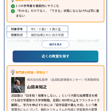
1つの参考書を徹底的にやりこむ
「わかる」だけでなく、「できる」状態にならなければ次に進
まない
対象学年
中1 ~ 3
高1 ~ 3
浪人生
授業形式
個別指導(1対1)
自立学習
※2024年6月調査。
大学受験塾・予備校のアンケート調査方法
を参照
続きを見る
近くの教室を探す
専門家の評価・評判は？
株式会社私塾界 （全国私塾情報センター）代表取締役
山田未知之
武田塾は「日本初！授業をしない。」という大胆な指導理念を掲
げる自立学習型の大学受験塾。全国に400校以上をフランチャイズ
展開し、学力を伸ばすためには「自学自習が最も大切」という教
育理念にもとづいて、個別カリキュラムの作成と学習進捗の管理