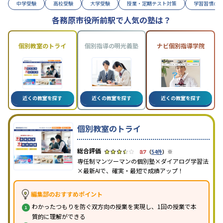
中学受験
高校受験
大学受験
授業・定期テスト対策
学習習慣の
各務原市役所前駅で人気の塾は？
個別教室のトライ
個別指導の明光義塾
ナビ個別指導学院
近くの教室を探す
近くの教室を探す
近くの教室を探す
個別教室のトライ
※
3.7
（
54件
）
専任制マンツーマンの個別塾×ダイアログ学習法
×最新AIで、確実・最短で成績アップ！
編集部のおすすめポイント
わかったつもりを防ぐ双方向の授業を実現し、1回の授業で本
質的に理解ができる