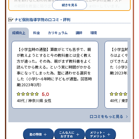
続きを見る
の範囲を教室に貼り出すなど手厚く学習をフォローしています。
オリジナルテキストを使用しており、特に英語は各教科書に合わ
せたテキストを使った「先取り学習」で理解度を深められます。
ナビ個別指導学院の口コミ・評判
成績向上
料金
カリキュラム
講師
環境
【小学生時の通塾】算数がとても苦手で、親
【小学生時の通
が教えようとすると今の教科書とは全く教え
ろはよくやり方
方が違った。その為、親がまず教科書をよく
びてきたようで
読んでから教える。という実に時間がかかる
た（小学3〜6年
事になってしまった為、塾に通わせる選択を
期:2023年3月）
した（小学5〜6年時に子どもが通塾。回答時
期:2023年3月）
5.0
4
40代 / 神奈川県 女性
40代 / 東京都 女
口コミをもっと見る
こんな人に
メリット・
塾の特徴
おすすめ
デメリット