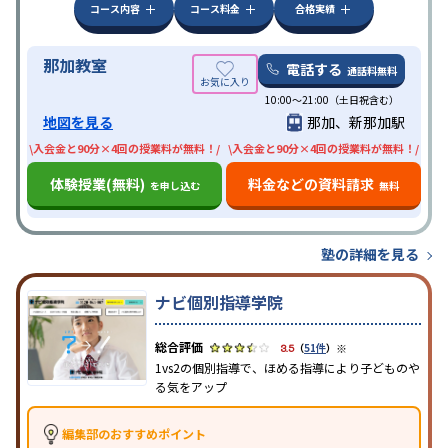
コース内容
コース料金
合格実績
那加教室
電話する
通話料無料
10:00〜21:00（土日祝含む）
地図を見る
那加、新那加駅
\入会金と90分×4回の授業料が無料！/
\入会金と90分×4回の授業料が無料！/
体験授業(無料)
料金などの資料請求
を申し込む
無料
塾の詳細を見る
ナビ個別指導学院
※
3.5
（
51件
）
1vs2の個別指導で、ほめる指導により子どものや
る気をアップ
編集部のおすすめポイント