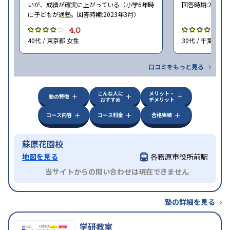
いが、成績が確実に上がっている（小学6年時
回答時期:2023年
に子どもが通塾。回答時期:2023年3月）
4.0
4
40代 / 東京都 女性
30代 / 千葉県 女
口コミをもっと見る
こんな人に
メリット・
塾の特徴
おすすめ
デメリット
コース内容
コース料金
合格実績
蘇原花園校
地図を見る
各務原市役所前駅
当サイトからの問い合わせは現在できません
塾の詳細を見る
学研教室