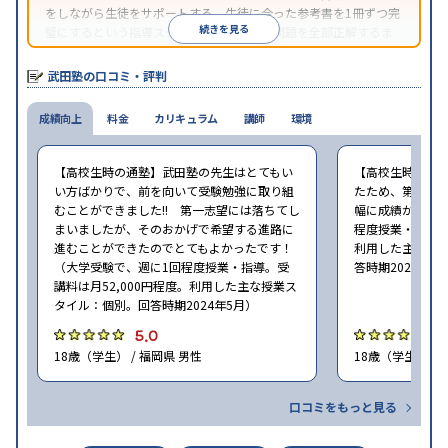
をしながら生徒をサポートする。生徒に合った参考書を1冊ずつ完
続きを見る
璧にするという指導スタイルで、参考書の問題を全部正解するま
で繰り返し問題を解くことで偏差値をあげるという手法を取って
いる。
武田塾の口コミ・評判
成績向上
料金
カリキュラム
講師
環境
【高校生時の通塾】武田塾の先生はとてもい
【高校生時の通
い方ばかりで、前を向いて受験勉強に取り組
たため、第一志
むことができました!! 第一志望には落ちてし
幅に成績が向上し
まいましたが、そのおかげで希望する進路に
程度授業・指導。
進むことができたのでとてもよかったです！
利用した主な授
（大学受験で、週に1回程度授業・指導。受
答時期2024年5
講料は月52,000円程度。利用した主な授業ス
タイル：個別。回答時期2024年5月）
5.0
4
18歳（学生） / 福岡県 男性
18歳（学生） / 
口コミをもっと見る