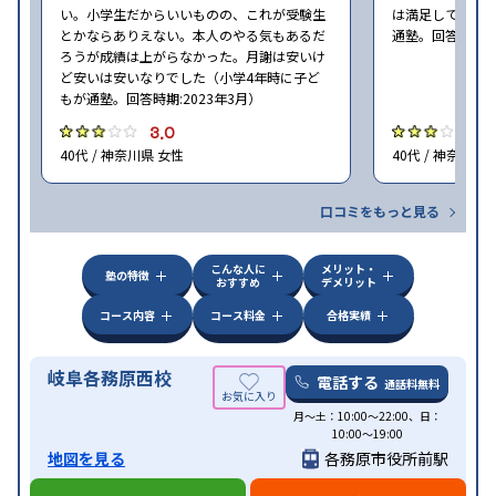
い。小学生だからいいものの、これが受験生
は満足しています
とかならありえない。本人のやる気もあるだ
通塾。回答時期:2
ろうが成績は上がらなかった。月謝は安いけ
ど安いは安いなりでした（小学4年時に子ど
もが通塾。回答時期:2023年3月）
3.0
3
40代 / 神奈川県 女性
40代 / 神奈川県
口コミをもっと見る
こんな人に
メリット・
塾の特徴
おすすめ
デメリット
コース内容
コース料金
合格実績
岐阜各務原西校
電話する
通話料無料
月〜土：10:00〜22:00、日：
10:00〜19:00
地図を見る
各務原市役所前駅