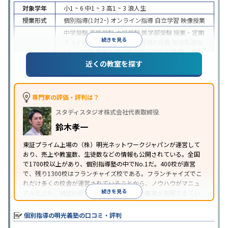
対象学年
小1 ~ 6
中1 ~ 3
高1 ~ 3
浪人生
授業形式
個別指導(1対2~)
オンライン指導
自立学習
映像授業
中学受験
高校受験
大学受験
医学部受験
授業・定期
続きを見る
テスト対策
内申点対策
学習習慣の定着
総合型選抜
(旧AO)対策
推薦入試対策
学校別特化対策
国公立大
目的
対策
私大対策
共通テスト対策
英検(英語検定)対策
近くの教室を探す
漢検(漢字検定)対策
数学特化対策
英語・英会話特化
対策
その他科目別特化対策
中高一貫校生に対応
特待生・奨学金制度あり
授業
専門家の評価・評判は？
の振替可能
不登校生に対応
学習にPC・タブレット
スタディスタジオ株式会社代表取締役
特徴
を利用
オンライン対応
1科目から受講可能
季節講
習のみの受講可
発達障害の子どもに対応
自習室あ
鈴木孝一
り
※2023年3月調査。
小学校高学年の個別指導塾アンケート調査方法
を参
東証プライム上場の（株）明光ネットワークジャパンが運営して
おり、売上や教室数、生徒数などの情報も公開されている。全国
照
で1700校以上があり、個別指導塾の中でNo.1だ。400校が直営
で、残り1300校はフランチャイズ校である。フランチャイズでこ
れだけ多くの校舎が運営されていることから、ノウハウがマニュ
続きを見る
アル化され、特定の優秀な人材に依存しない教育が実現できてい
ることが推測される。
個別指導の明光義塾の口コミ・評判