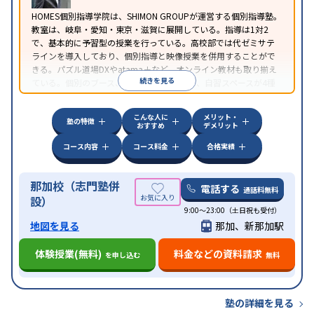
HOMES個別指導学院は、SHIMON GROUPが運営する個別指導塾。
教室は、岐阜・愛知・東京・滋賀に展開している。指導は1対2
で、基本的に予習型の授業を行っている。高校部では代ゼミサテ
ラインを導入しており、個別指導と映像授業を併用することがで
きる。パズル道場DXやatama＋など、オンライン教材も取り揃え
続きを見る
ている。個別のブース、フリースペースなど、自習スペースが4種
類あるのも特徴だ。
こんな人に
メリット・
塾の特徴
おすすめ
デメリット
コース内容
コース料金
合格実績
那加校（志門塾併
電話する
通話料無料
設）
9:00～23:00（土日祝も受付）
地図を見る
那加、新那加駅
体験授業(無料)
料金などの資料請求
を申し込む
無料
塾の詳細を見る