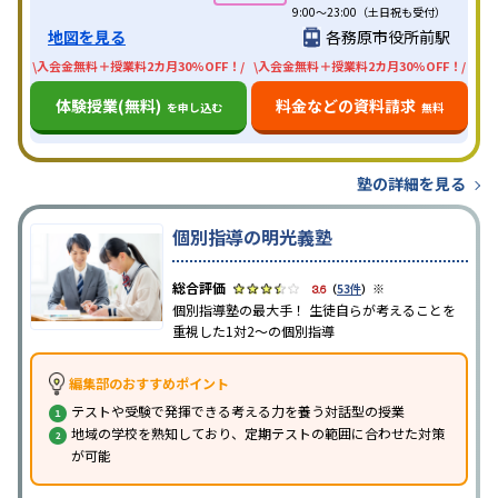
9:00～23:00（土日祝も受付）
地図を見る
各務原市役所前駅
\入会金無料＋授業料2カ月30%OFF！/
\入会金無料＋授業料2カ月30%OFF！/
体験授業(無料)
料金などの資料請求
を申し込む
無料
塾の詳細を見る
個別指導の明光義塾
※
3.6
（
53件
）
個別指導塾の最大手！ 生徒自らが考えることを
重視した1対2〜の個別指導
編集部のおすすめポイント
テストや受験で発揮できる考える力を養う対話型の授業
地域の学校を熟知しており、定期テストの範囲に合わせた対策
が可能