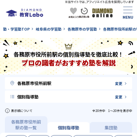
塾・学習塾TOP
岐阜県の学習塾
各務原市の学習塾
各務原市役所前駅の
各務原市役所前駅の個別指導塾を徹底比較！
プロの識者がおすすめ塾を解説
各務原市役所前駅
変更
個別指導塾
変更
表示順について
全20件中 1〜20件を表示中
各務原市役所前
駅の塾一覧
個別指導塾
集団塾