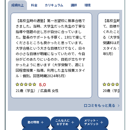
成績向上
料金
カリキュラム
講師
環境
【高校生時の通塾】第一志望校に無事合格で
【高校生時の通
きました。当時、大学生だった先生の丁寧な
て、目標や勉強
指導や宿題の出し方が自分に合っていまし
くれたことが、
た。塾長のサポートも手厚く、1対1で接して
る（大学受験で、
くださるところも良かったと思っています。
受講料は月35,
大学合格という大きな目標だけでなく、日々
スタイル：個別、
の小さな目標が明確になっていたので、今自
年5月）
分がどのあたりにいるのか、目処が立ちやす
かったように思います（大学受験で、週に1
回程度授業・指導。利用した主な授業スタイ
ル：個別。回答時期2024年5月）
5.0
4
21歳（学生） / 広島県 女性
20歳（学生） / 
口コミをもっと見る
こんな人に
メリット・
塾の特徴
おすすめ
デメリット