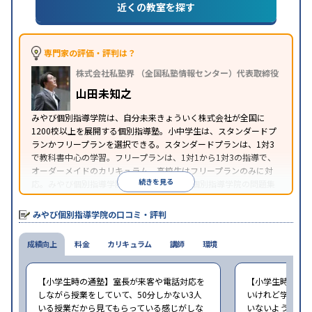
近くの教室を探す
1科目から受講可能
季節講習のみの受講可
自習室あ
特徴
り
※2023年3月調査。
小学校高学年の個別指導塾アンケート調査方法
を参
照
専門家の評価・評判は？
株式会社私塾界 （全国私塾情報センター）代表取締役
山田未知之
みやび個別指導学院は、自分未来きょういく株式会社が全国に
1200校以上を展開する個別指導塾。小中学生は、スタンダードプ
ランかフリープランを選択できる。スタンダードプランは、1対3
で教科書中心の学習。フリープランは、1対1から1対3の指導で、
オーダーメイドのカリキュラム。高校生はフリープランのみに対
続きを見る
応。みやび個別指導学院では、系列のITTO個別指導学院の問題集
の購入や模試を受験できる。
みやび個別指導学院の口コミ・評判
成績向上
料金
カリキュラム
講師
環境
【小学生時の通塾】室長が来客や電話対応を
【小学生時の通
しながら授業をしていて、50分しかない3人
いけれど学校の
いる授業だから見てもらっている感じがしな
いないような部