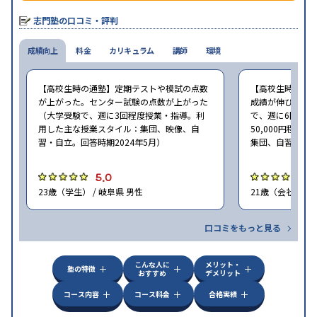
志門塾の口コミ・評判
成績向上
料金
カリキュラム
講師
環境
【高校生時の通塾】定期テストや模試の点数
【高校生時の通
が上がった。センター試験の点数が上がった
成績が伸びた。
（大学受験で、週に3回程度授業・指導。利
で、週に6回程度
用した主な授業スタイル：集団、映像、自
50,000円程
習・自立。回答時期2024年5月）
集団、自習・自立
5.0
5
23歳（学生） / 岐阜県 男性
21歳（会社員<正
口コミをもっと見る
こんな人に
メリット・
塾の特徴
おすすめ
デメリット
コース内容
コース料金
合格実績