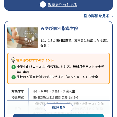
教室をもっと見る
塾の詳細を見る
みやび個別指導学院
1:1、1:3の個別指導で、教科書に順応した指導に
強み！
編集部のおすすめポイント
小学生向けコースは中学受験にも対応、無料月例テストを全学
年に実施
生徒の入退室時刻をお知らせする「ほっとメール」で安全
対象学年
小1 ~ 6
中1 ~ 3
高1 ~ 3
浪人生
授業形式
個別指導(1対1)
個別指導(1対2~)
中学受験
高校受験
大学受験
授業・定期テスト対策
続きを見る
目的
内申点対策
学習習慣の定着
英検(英語検定)対策
漢
検(漢字検定)対策
英語・英会話特化対策