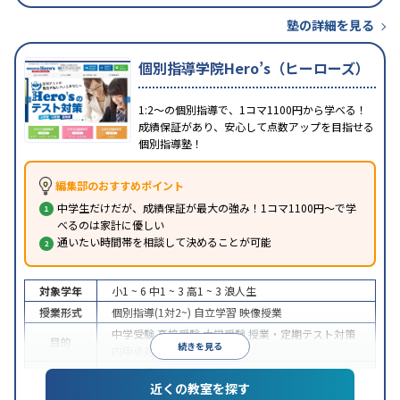
塾の詳細を見る
個別指導学院Hero’s（ヒーローズ）
1:2～の個別指導で、1コマ1100円から学べる！
成績保証があり、安心して点数アップを目指せる
個別指導塾！
編集部のおすすめポイント
中学生だけだが、成績保証が最大の強み！1コマ1100円～で学
べるのは家計に優しい
通いたい時間帯を相談して決めることが可能
対象学年
小1 ~ 6
中1 ~ 3
高1 ~ 3
浪人生
授業形式
個別指導(1対2~)
自立学習
映像授業
中学受験
高校受験
大学受験
授業・定期テスト対策
目的
続きを見る
内申点対策
学習習慣の定着
中高一貫校生に対応
成績保証制度あり
授業の振替
特徴
近くの教室を探す
可能
1科目から受講可能
季節講習のみの受講可