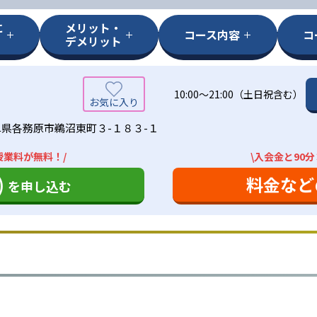
に
メリット・
コース内容
コ
デメリット
10:00〜21:00（土日祝含む）
県各務原市鵜沼東町３-１８３-１
授業料が無料！/
\入会金と90
)
料金など
を申し込む