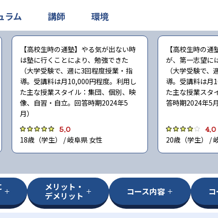
ュラム
講師
環境
【高校生時の通塾】やる気が出ない時
【高校生時の通
は塾に行くことにより、勉強できた
が、第一志望に
（大学受験で、週に3回程度授業・指
（大学受験で、
導。受講料は月10,000円程度。利用し
導。受講料は月1
た主な授業スタイル：集団、個別、映
た主な授業スタ
像、自習・自立。回答時期2024年5
答時期2024年5
月）
5.0
4.0
18歳（学生） / 岐阜県 女性
20歳（学生） / 
に
メリット・
コース内容
コ
デメリット