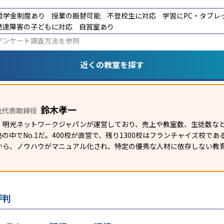
奨学金制度あり
授業の振替可能
不登校生に対応
学習にPC・タブレ
発達障害の子どもに対応
自習室あり
アンケート調査方法
を参照
近くの教室を探す
鈴木孝一
社代表取締役
）明光ネットワークジャパンが運営しており、売上や教室数、生徒数など
の中でNo.1だ。400校が直営で、残り1300校はフランチャイズ校で
から、ノウハウがマニュアル化され、特定の優秀な人材に依存しない教
評判