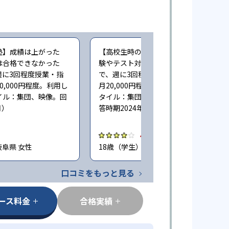
塾】成績は上がった
【高校生時の通塾】成績が伸びた。受
は合格できなかった
験やテスト対策に役立った（大学受験
週に3回程度授業・指
で、週に3回程度授業・指導。受講料は
0,000円程度。利用し
月20,000円程度。利用した主な授業ス
イル：集団、映像。回
タイル：集団、映像、自習・自立。回
月）
答時期2024年5月）
4.0
岐阜県 女性
18歳（学生） / 岐阜県 男性
口コミをもっと見る
ース料金
合格実績