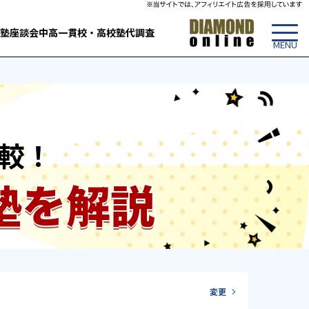
塾
座談会
中高一貫校・高校
塾代調査
較！
塾を解説
変更