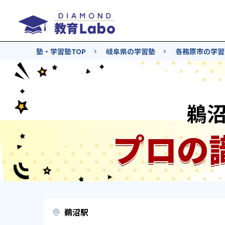
塾・学習塾TOP
岐阜県の学習塾
各務原市の学習
鵜
プロの
鵜沼駅