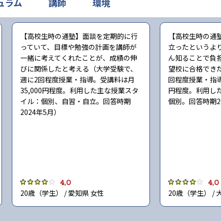
ュラム
講師
環境
【高校生時の通塾】面談を定期的に行
【高校生時の通
っていて、目標や勉強の計画を講師が
立ったというよ
一緒に考えてくれたことが、成績の伸
ん知ることで負
びに関係したと考える（大学受験で、
望校に合格でき
週に2回程度授業・指導。受講料は月
回程度授業・指導
35,000円程度。利用した主な授業スタ
円程度。利用し
イル：個別、自習・自立。回答時期
個別。回答時期2
2024年5月）
4.0
4.0
20歳（学生） / 愛知県 女性
20歳（学生） / 