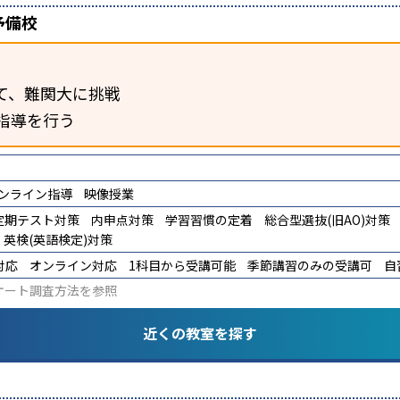
予備校
て、難関大に挑戦
指導を行う
ンライン指導
映像授業
定期テスト対策
内申点対策
学習習慣の定着
総合型選抜(旧AO)対策
英検(英語検定)対策
対応
オンライン対応
1科目から受講可能
季節講習のみの受講可
自
ケート調査方法
を参照
近くの教室を探す