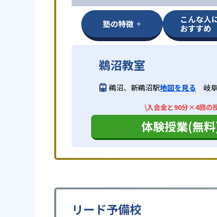
こんな人
塾の特徴
おすすめ
鵜沼教室
鵜沼、新鵜沼駅
地図を見る
岐阜
\入会金と90分×4回の
体験授業(無料
リード予備校