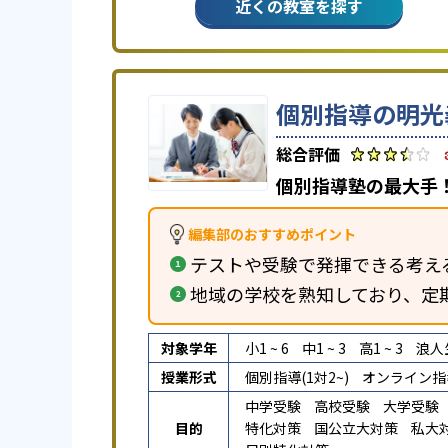
近くの教室を探す
個別指導の明光
個別指導塾の最大手！
編集部のおすすめポイント
テストや受験で発揮できる考え
地域の学校を熟知しており、定
対象学年
小1 ~ 6
中1 ~ 3
高1 ~ 3
浪人
授業形式
個別指導(1対2~)
オンライン指
中学受験
高校受験
大学受験
目的
特化対策
国公立大対策
私大