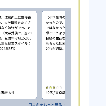
塾】成績向上に直接役
【小学生時の通塾】本人にやる気が無
り、大学情報をたくさ
かったので、成績向上するという感じ
担なく勉強ができ、志
ではなかった。また指導自体も個人指
た（大学受験で、週に1
導というより、一人の先生が一度に3人
。受講料は月15,000
程度の生徒をみており、きちんとみて
た主な授業スタイル：
もらった印象ではない（小学6年時に子
024年5月）
どもが通塾。回答時期:2023年3月）
3.0
大阪府 女性
40代 / 東京都 女性
口コミをもっと見る