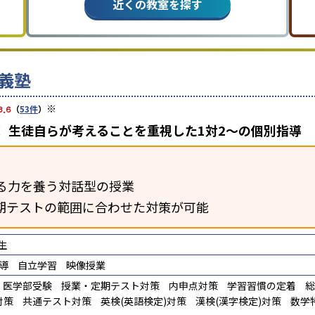
近くの教室を探す
義塾
※
3.6
（
53件
）
 生徒自らが考えることを重視した1対2〜の個別指導
る力を養う対話型の授業
期テストの範囲に合わせた対策が可能
生
導
自立学習
映像授業
医学部受験
授業・定期テスト対策
内申点対策
学習習慣の定着
総
対策
共通テスト対策
英検(英語検定)対策
漢検(漢字検定)対策
数学