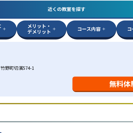
近くの教室を探す
に
メリット・
コース内容
コ
デメリット
竹野町切濱574-1
無料体