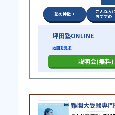
こんな人
塾の特徴
おすすめ
坪田塾ONLINE
地図を見る
説明会(無料)
難関大受験専門