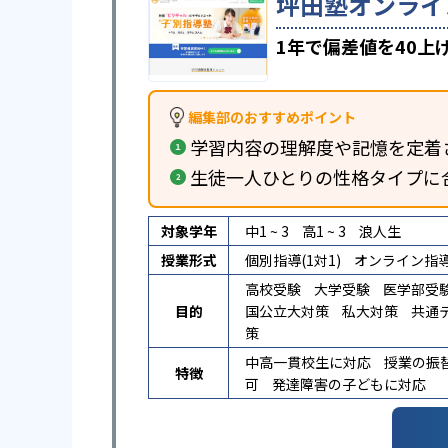
坪田塾オンライ
1年で偏差値を40
編集部のおすすめポイント
学習内容の理解度や記憶を定着
生徒一人ひとりの性格タイプに
対象学年
中1 ~ 3
高1 ~ 3
浪人生
授業形式
個別指導(1対1)
オンライン指
高校受験
大学受験
医学部受
目的
国公立大対策
私大対策
共通
策
中高一貫校生に対応
授業の振
特徴
可
発達障害の子どもに対応