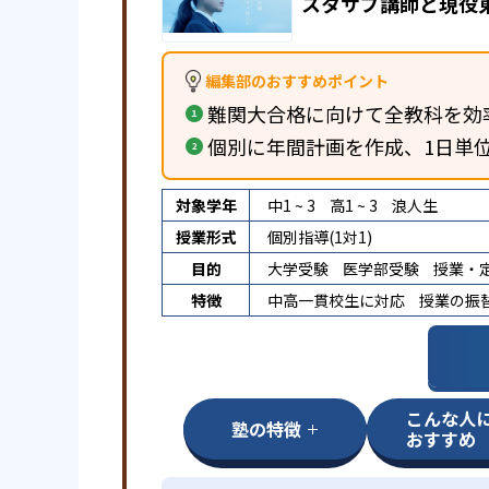
スタサプ講師と現役
編集部のおすすめポイント
難関大合格に向けて全教科を効
個別に年間計画を作成、1日単
対象学年
中1 ~ 3
高1 ~ 3
浪人生
授業形式
個別指導(1対1)
目的
大学受験
医学部受験
授業・
特徴
中高一貫校生に対応
授業の振
こんな人
塾の特徴
おすすめ