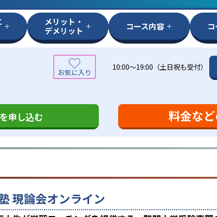
に
メリット・
コース内容
コ
デメリット
10:00～19:00（土日祝も受付）
料金など
を申し込む
塾 現論会オンライン