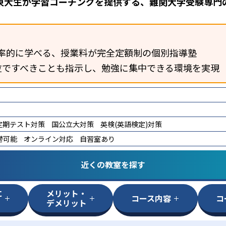
東大生が学習コーチングを提供する、難関大学受験専門
率的に学べる、授業料が完全定額制の個別指導塾
位ですべきことも指示し、勉強に集中できる環境を実現
定期テスト対策
国公立大対策
英検(英語検定)対策
替可能
オンライン対応
自習室あり
近くの教室を探す
に
メリット・
コース内容
コ
デメリット