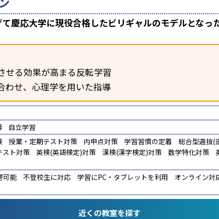
ン
上げて慶応大学に現役合格したビリギャルのモデルとなっ
させる効果が高まる反転学習
合わせ、心理学を用いた指導
導
自立学習
験
授業・定期テスト対策
内申点対策
学習習慣の定着
総合型選抜(旧
テスト対策
英検(英語検定)対策
漢検(漢字検定)対策
数学特化対策
替可能
不登校生に対応
学習にPC・タブレットを利用
オンライン対
近くの教室を探す