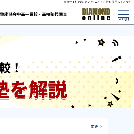
塾
座談会
中高一貫校・高校
塾代調査
較！
塾を解説
変更