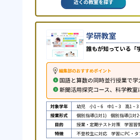
近くの教室を探す
学研教室
誰もが知っている「
編集部のおすすめポイント
国語と算数の同時並行授業で学
新聞活用探究コース、科学教室
対象学年
幼児
小1 ~ 6
中1 ~ 3
高1 ~ 3
授業形式
個別指導(1対1)
個別指導(1対2~
目的
授業・定期テスト対策
学習習
特徴
不登校生に対応
学習にPC・