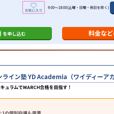
9:00～18:00(土曜・日曜・祝日を除く)
)
料金など
を申し込む
ンライン塾 YD Academia（ワイディ
キュラムでMARCH合格を目指す！
1:1の個別指導も用意