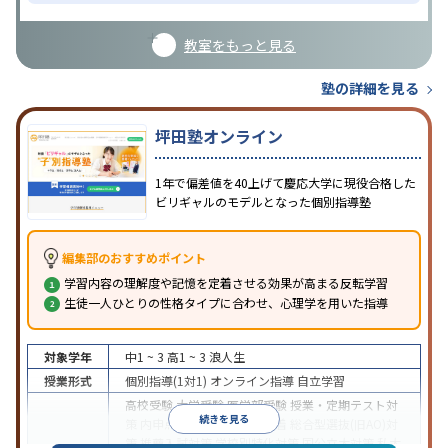
教室をもっと見る
塾の詳細を見る
坪田塾オンライン
1年で偏差値を40上げて慶応大学に現役合格した
ビリギャルのモデルとなった個別指導塾
編集部のおすすめポイント
学習内容の理解度や記憶を定着させる効果が高まる反転学習
生徒一人ひとりの性格タイプに合わせ、心理学を用いた指導
対象学年
中1 ~ 3
高1 ~ 3
浪人生
授業形式
個別指導(1対1)
オンライン指導
自立学習
高校受験
大学受験
医学部受験
授業・定期テスト対
続きを見る
策
内申点対策
学習習慣の定着
総合型選抜(旧AO)対
策
推薦入試対策
学校別特化対策
国公立大対策
私大