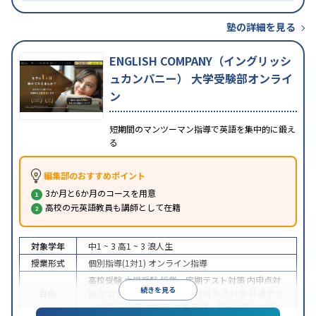
塾の詳細を見る
ENGLISH COMPANY（イングリッシ
ュカンパニー） 大学受験部オンライ
ン
短期間のマンツーマン指導で英語を集中的に鍛え
る
編集部のおすすめポイント
3か月と6か月のコースを用意
高校の元英語教員も講師として在籍
対象学年
中1 ~ 3
高1 ~ 3
浪人生
授業形式
個別指導(1対1)
オンライン指導
高校受験
大学受験
授業・定期テスト対策
内申点対
続きを見る
目的
策
学習習慣の定着
国公立大対策
私大対策
共通テス
ト対策
英検(英語検定)対策
英語・英会話特化対策