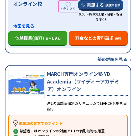
オンライン校
電話する
通話料無料
9:00～18:00(土曜・日曜・祝日
を除く)
地図を見る
体験授業(無料)
料金などの資料請求
を申し込む
無料
塾の詳細を見る
MARCH専門オンライン塾 YD
Academia（ワイディーアカデミ
ア）オンライン
週1の面談＆個別カリキュラムでMARCH合格を目
指す！
編集部のおすすめポイント
希望者にはオンラインor対面で1:1の個別指導も用意