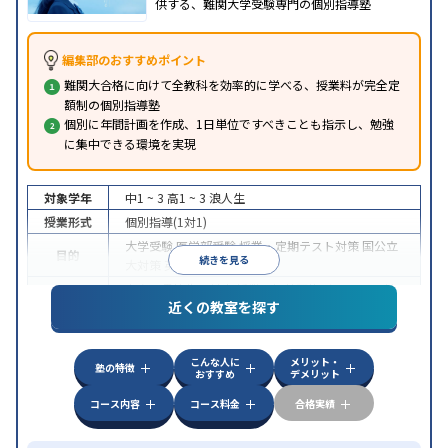
供する、難関大学受験専門の個別指導塾
編集部のおすすめポイント
難関大合格に向けて全教科を効率的に学べる、授業料が完全定
額制の個別指導塾
個別に年間計画を作成、1日単位ですべきことも指示し、勉強
に集中できる環境を実現
対象学年
中1 ~ 3
高1 ~ 3
浪人生
授業形式
個別指導(1対1)
大学受験
医学部受験
授業・定期テスト対策
国公立
目的
続きを見る
大対策
英検(英語検定)対策
中高一貫校生に対応
授業の振替可能
オンライン対
特徴
近くの教室を探す
応
自習室あり
こんな人に
メリット・
塾の特徴
おすすめ
デメリット
コース内容
コース料金
合格実績