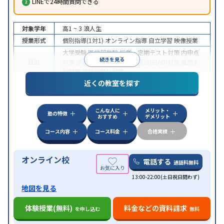
LINEで24時間質問できる
対象学年
高1 ~ 3
浪人生
授業形式
個別指導(1対1)
オンライン指導
自立学習
映像授業
大学受験
医学部受験
授業・定期テスト対策
内申点
続きを見る
目的
対策
学習習慣の定着
総合型選抜(旧AO)対策
推薦入
試対策
学校別特化対策
近くの教室を探す
中高一貫校生に対応
授業の振替可能
不登校生に対
特徴
応
学習にPC・タブレットを利用
オンライン対応
1
科目から受講可能
こんな人に
メリット・
塾の特徴
おすすめ
デメリット
コース内容
コース料金
合格実績
オンライン校
電話する
通話料無料
13:00-22:00(土日祝日問わず)
地図を見る
体験授業(無料)
料金などの資料請求
を申し込む
無料