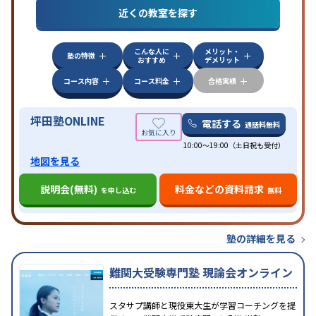
目的
対策
共通テスト対策
英検(英語検定)対策
漢検(漢字
近くの教室を探す
検定)対策
数学特化対策
英語・英会話特化対策
その
他科目別特化対策
こんな人に
メリット・
中高一貫校生に対応
授業の振替可能
不登校生に対
塾の特徴
おすすめ
デメリット
応
学習にPC・タブレットを利用
オンライン対応
1
特徴
科目から受講可能
季節講習のみの受講可
発達障害
コース内容
コース料金
合格実績
の子どもに対応
坪田塾ONLINE
電話する
通話料無料
10:00～19:00（土日祝も受付）
地図を見る
説明会(無料)
料金などの資料請求
を申し込む
無料
塾の詳細を見る
難関大受験専門塾 現論会オンライン
スタサプ講師と現役東大生が学習コーチングを提