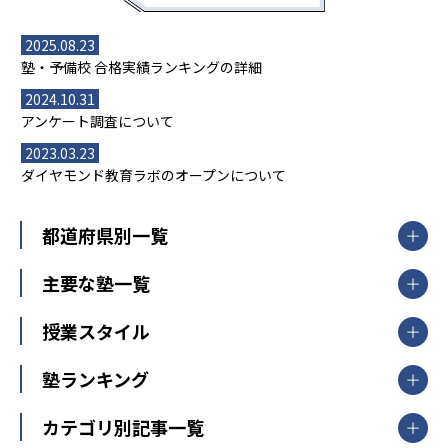
2025.08.23
塾・予備校 合格実績ランキングの詳細
2024.10.31
アンケート調査について
2023.03.23
ダイヤモンド教育ラボのオープンについて
都道府県別一覧
北海道・東北
主要な塾一覧
北海道
青森県
岩手県
宮城県
秋田県
【掲載塾一覧を見る】
授業スタイル
山形県
福島県
臨海セミナー
関東
個別指導
塾ランキング
東京個別指導学院
東京都
神奈川県
埼玉県
千葉県
茨城県
集団授業
個別指導塾TOMAS
栃木県
群馬県
中学受験ランキング
カテゴリ別記事一覧
オンライン指導
明光義塾