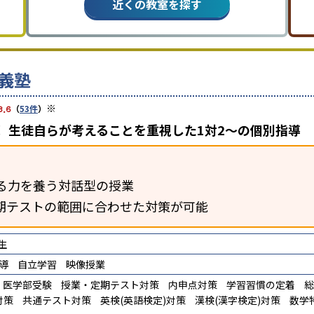
近くの教室を探す
義塾
※
3.6
（
53件
）
 生徒自らが考えることを重視した1対2〜の個別指導
る力を養う対話型の授業
期テストの範囲に合わせた対策が可能
生
導
自立学習
映像授業
医学部受験
授業・定期テスト対策
内申点対策
学習習慣の定着
総
対策
共通テスト対策
英検(英語検定)対策
漢検(漢字検定)対策
数学