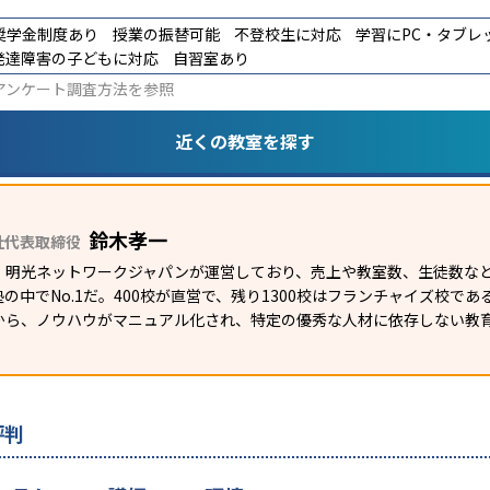
奨学金制度あり
授業の振替可能
不登校生に対応
学習にPC・タブレ
発達障害の子どもに対応
自習室あり
アンケート調査方法
を参照
近くの教室を探す
鈴木孝一
社代表取締役
）明光ネットワークジャパンが運営しており、売上や教室数、生徒数など
の中でNo.1だ。400校が直営で、残り1300校はフランチャイズ校で
から、ノウハウがマニュアル化され、特定の優秀な人材に依存しない教
評判