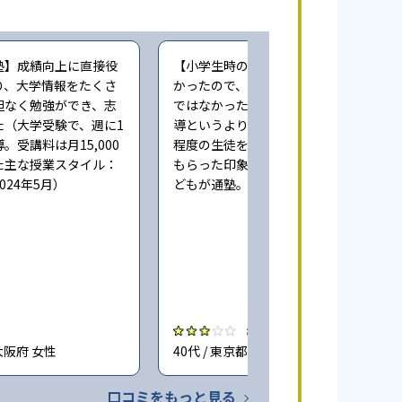
塾】成績向上に直接役
【小学生時の通塾】本人にやる気が無
り、大学情報をたくさ
かったので、成績向上するという感じ
担なく勉強ができ、志
ではなかった。また指導自体も個人指
た（大学受験で、週に1
導というより、一人の先生が一度に3人
。受講料は月15,000
程度の生徒をみており、きちんとみて
た主な授業スタイル：
もらった印象ではない（小学6年時に子
024年5月）
どもが通塾。回答時期:2023年3月）
3.0
大阪府 女性
40代 / 東京都 女性
口コミをもっと見る