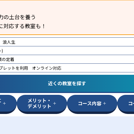
力の土台を養う
に対応する教室も！
浪人生
)
慣の定着
タブレットを利用
オンライン対応
近くの教室を探す
に
メリット・
コース内容
コ
デメリット