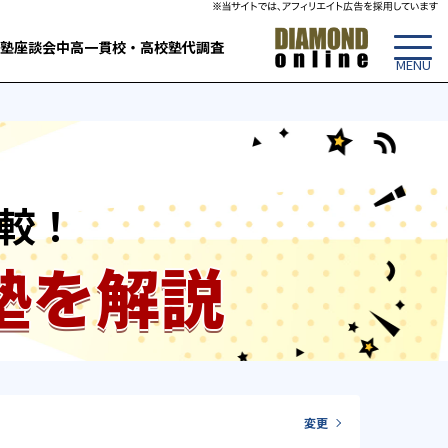
塾
座談会
中高一貫校・高校
塾代調査
較！
塾を解説
変更