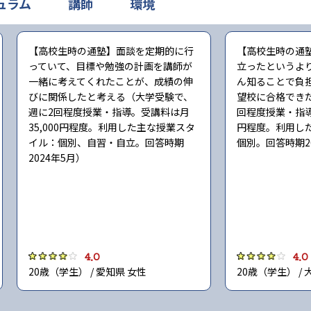
ュラム
講師
環境
【高校生時の通塾】面談を定期的に行
【高校生時の通
っていて、目標や勉強の計画を講師が
立ったというよ
一緒に考えてくれたことが、成績の伸
ん知ることで負
びに関係したと考える（大学受験で、
望校に合格でき
週に2回程度授業・指導。受講料は月
回程度授業・指導
35,000円程度。利用した主な授業スタ
円程度。利用し
イル：個別、自習・自立。回答時期
個別。回答時期2
2024年5月）
4.0
4.0
20歳（学生） / 愛知県 女性
20歳（学生） / 