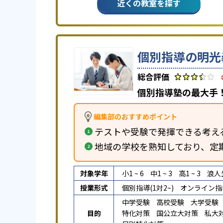
近くの教室を探す
個別指導の明光
個別指導塾の最大手！
編集部のおすすめポイント
テストや受験で発揮できる考え
地域の学校を熟知しており、定
対象学年
小1 ~ 6
中1 ~ 3
高1 ~ 3
浪人
授業形式
個別指導(1対2~)
オンライン指
中学受験
高校受験
大学受験
目的
特化対策
国公立大対策
私大