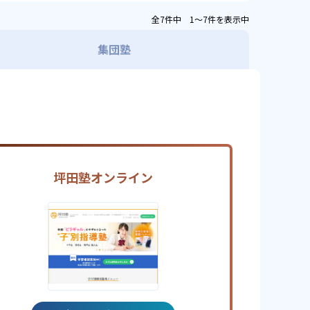
全7件中 1〜7件を表示中
集団塾
坪田塾オンライン