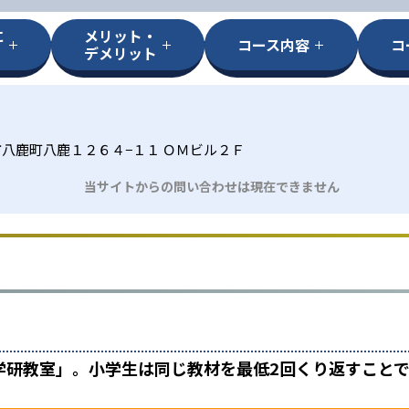
に
メリット・
コース内容
コ
デメリット
八鹿町八鹿１２６４−１１ ＯＭビル２Ｆ
当サイトからの問い合わせは現在できません
学研教室」。小学生は同じ教材を最低2回くり返すこと