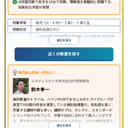
AI学習診断で苦手を10分で診断。理解度を客観的に把握でき、
効率的な学習が実現
対象学年
幼児
小1 ~ 6
中1 ~ 3
高1 ~ 3
浪人生
授業形式
個別指導(1対1)
小学校受験
中学受験
高校受験
大学受験
医学部受験
続きを見る
授業・定期テスト対策
内申点対策
学習習慣の定着
総合型選抜(旧AO)対策
推薦入試対策
学校別特化対
目的
策
国公立大対策
私大対策
共通テスト対策
英検(英
近くの教室を探す
語検定)対策
漢検(漢字検定)対策
数学特化対策
英
語・英会話特化対策
その他科目別特化対策
中高一貫校生に対応
授業の振替可能
不登校生に対
専門家の評価・評判は？
応
学習にPC・タブレットを利用
オンライン対応
1
特徴
スタディスタジオ株式会社代表取締役
科目から受講可能
季節講習のみの受講可
発達障害
の子どもに対応
自習室あり
鈴木孝一
※2023年3月調査。
小学校高学年の個別指導塾アンケート調査方法
を参
個別教室のトライは、ハイジのCMでおなじみのトライグループが
照
直営で600超の校舎を運営している個別指導塾だ。知名度も高く、
所属する講師の数も多い。講師がプロ、セレクト、スタンダード
とランク分けされていて、予算や目的に合わせて選ぶことができ
る。質を求めるならプロかセレクトになるが、1対1の個別指導な
続きを見る
のでそれなりの料金になる。