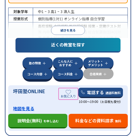
対象学年
中1 ~ 3
高1 ~ 3
浪人生
授業形式
個別指導(1対1)
オンライン指導
自立学習
高校受験
大学受験
医学部受験
授業・定期テスト対
続きを見る
策
内申点対策
学習習慣の定着
総合型選抜(旧AO)対
策
推薦入試対策
学校別特化対策
国公立大対策
私大
目的
対策
共通テスト対策
英検(英語検定)対策
漢検(漢字
近くの教室を探す
検定)対策
数学特化対策
英語・英会話特化対策
その
他科目別特化対策
こんな人に
メリット・
中高一貫校生に対応
授業の振替可能
不登校生に対
塾の特徴
おすすめ
デメリット
応
学習にPC・タブレットを利用
オンライン対応
1
特徴
科目から受講可能
季節講習のみの受講可
発達障害
コース内容
コース料金
合格実績
の子どもに対応
坪田塾ONLINE
電話する
通話料無料
10:00～19:00（土日祝も受付）
地図を見る
説明会(無料)
料金などの資料請求
を申し込む
無料