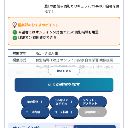
週1の面談＆個別カリキュラムでMARCH合格を目
指す！
編集部のおすすめポイント
希望者にはオンラインor対面で1:1の個別指導も用意
LINEで24時間質問できる
対象学年
高1 ~ 3
浪人生
授業形式
個別指導(1対1)
オンライン指導
自立学習
映像授業
大学受験
医学部受験
授業・定期テスト対策
内申点
続きを見る
目的
対策
学習習慣の定着
総合型選抜(旧AO)対策
推薦入
試対策
学校別特化対策
近くの教室を探す
中高一貫校生に対応
授業の振替可能
不登校生に対
特徴
応
学習にPC・タブレットを利用
オンライン対応
1
科目から受講可能
こんな人に
メリット・
塾の特徴
おすすめ
デメリット
コース内容
コース料金
合格実績