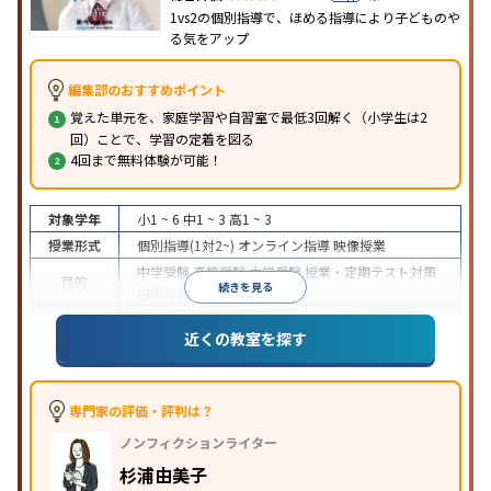
1vs2の個別指導で、ほめる指導により子どものや
る気をアップ
編集部のおすすめポイント
覚えた単元を、家庭学習や自習室で最低3回解く（小学生は2
回）ことで、学習の定着を図る
4回まで無料体験が可能！
対象学年
小1 ~ 6
中1 ~ 3
高1 ~ 3
授業形式
個別指導(1対2~)
オンライン指導
映像授業
中学受験
高校受験
大学受験
授業・定期テスト対策
目的
続きを見る
内申点対策
学習習慣の定着
成績保証制度あり
授業の振替可能
オンライン対応
近くの教室を探す
特徴
1科目から受講可能
季節講習のみの受講可
自習室あ
り
※2023年3月調査。
小学校高学年の個別指導塾アンケート調査方法
を参
照
専門家の評価・評判は？
ノンフィクションライター
杉浦由美子