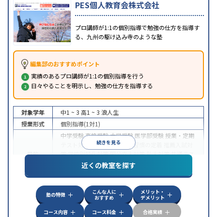
PES個人教育会株式会社
プロ講師が1:1の個別指導で勉強の仕方を指導す
る、九州の駆け込み寺のような塾
編集部のおすすめポイント
実績のあるプロ講師が1:1の個別指導を行う
日々やることを明示し、勉強の仕方を指導する
対象学年
中1 ~ 3
高1 ~ 3
浪人生
授業形式
個別指導(1対1)
中学受験
高校受験
大学受験
医学部受験
授業・定期
続きを見る
テスト対策
内申点対策
学習習慣の定着
推薦入試対
目的
策
学校別特化対策
国公立大対策
私大対策
共通テス
ト対策
英検(英語検定)対策
数学特化対策
英語・英
近くの教室を探す
会話特化対策
その他科目別特化対策
中高一貫校生に対応
授業の振替可能
不登校生に対
特徴
こんな人に
メリット・
応
1科目から受講可能
季節講習のみの受講可
塾の特徴
おすすめ
デメリット
コース内容
コース料金
合格実績