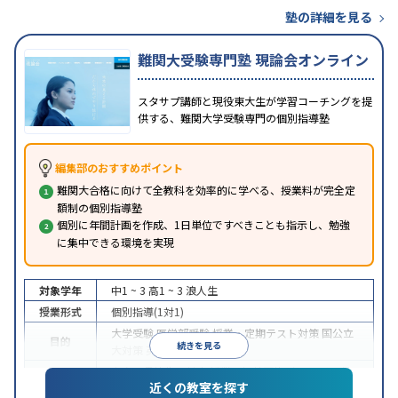
塾の詳細を見る
難関大受験専門塾 現論会オンライン
スタサプ講師と現役東大生が学習コーチングを提
供する、難関大学受験専門の個別指導塾
編集部のおすすめポイント
難関大合格に向けて全教科を効率的に学べる、授業料が完全定
額制の個別指導塾
個別に年間計画を作成、1日単位ですべきことも指示し、勉強
に集中できる環境を実現
対象学年
中1 ~ 3
高1 ~ 3
浪人生
授業形式
個別指導(1対1)
大学受験
医学部受験
授業・定期テスト対策
国公立
目的
続きを見る
大対策
英検(英語検定)対策
中高一貫校生に対応
授業の振替可能
オンライン対
特徴
近くの教室を探す
応
自習室あり