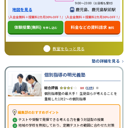
9:00～23:00（土日祝も受付）
地図を見る
鹿児島、鹿児島駅前駅
\入会金無料＋授業料2カ月30%OFF！/
\入会金無料＋授業料2カ月30%OFF！/
体験授業(無料)
料金などの資料請求
を申し込む
無料
教室をもっと見る
塾の詳細を見る
個別指導の明光義塾
※
3.6
（
53件
）
個別指導塾の最大手！ 生徒自らが考えることを
重視した1対2〜の個別指導
編集部のおすすめポイント
テストや受験で発揮できる考える力を養う対話型の授業
地域の学校を熟知しており、定期テストの範囲に合わせた対策