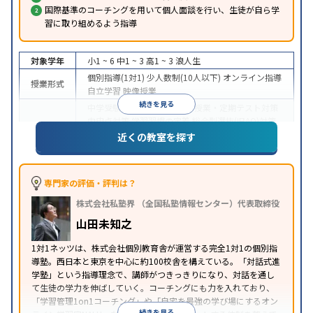
国際基準のコーチングを用いて個人面談を行い、生徒が自ら学
習に取り組めるよう指導
対象学年
小1 ~ 6
中1 ~ 3
高1 ~ 3
浪人生
個別指導(1対1)
少人数制(10人以下)
オンライン指導
授業形式
自立学習
映像授業
続きを見る
中学受験
高校受験
大学受験
授業・定期テスト対策
内申点対策
学習習慣の定着
総合型選抜(旧AO)対策
目的
推薦入試対策
学校別特化対策
国公立大対策
私大対
近くの教室を探す
策
共通テスト対策
英検(英語検定)対策
数学特化対
策
英語・英会話特化対策
その他科目別特化対策
中高一貫校生に対応
授業の振替可能
学習にPC・タ
専門家の評価・評判は？
特徴
ブレットを利用
オンライン対応
1科目から受講可能
株式会社私塾界 （全国私塾情報センター）代表取締役
季節講習のみの受講可
自習室あり
山田未知之
1対1ネッツは、株式会社個別教育舎が運営する完全1対1の個別指
導塾。西日本と東京を中心に約100校舎を構えている。「対話式進
学塾」という指導理念で、講師がつきっきりになり、対話を通し
て生徒の学力を伸ばしていく。コーチングにも力を入れており、
「学習管理1on1コーチング」や「自宅を最強の学び場にするオン
続きを見る