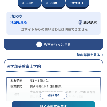
コース内容
コース料金
合格実績
清水校
地図を見る
鹿児島駅
当サイトからの問い合わせは現在できません
教室をもっと見る
塾の詳細を見る
医学部受験富士学院
対象学年
高1 ~ 3
浪人生
授業形式
個別指導(1対1)
集団授業
大学受験
医学部受験
授業・定期テスト対策
学習習
目的
続きを見る
慣の定着
学校別特化対策
科目別特化対策
特徴
授業の振替可能
1科目から受講可能
近くの教室を探す