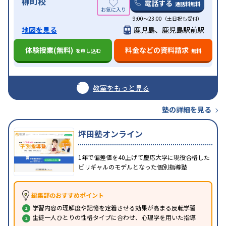
柳町校
電話する
通話料無料
9:00～23:00（土日祝も受付）
地図を見る
鹿児島、鹿児島駅前駅
体験授業(無料)
料金などの資料請求
を申し込む
無料
教室をもっと見る
塾の詳細を見る
坪田塾オンライン
1年で偏差値を40上げて慶応大学に現役合格した
ビリギャルのモデルとなった個別指導塾
編集部のおすすめポイント
学習内容の理解度や記憶を定着させる効果が高まる反転学習
生徒一人ひとりの性格タイプに合わせ、心理学を用いた指導