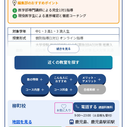
編集部のおすすめポイント
医学部専門講師による完全1対1指導
現役医学生による進捗確認と徹底コーチング
対象学年
中1 ~ 3
高1 ~ 3
浪人生
授業形式
個別指導(1対1)
オンライン指導
大学受験
医学部受験
総合型選抜(旧AO)対策
推薦入
続きを見る
目的
試対策
学校別特化対策
国公立大対策
私大対策
共通
テスト対策
近くの教室を探す
中高一貫校生に対応
授業の振替可能
不登校生に対
特徴
応
オンライン対応
1科目から受講可能
季節講習の
みの受講可
自習室あり
こんな人に
メリット・
塾の特徴
おすすめ
デメリット
コース内容
コース料金
合格実績
柳町校
電話する
通話料無料
9:00～23:00（土日祝も受付）
地図を見る
鹿児島、鹿児島駅前駅