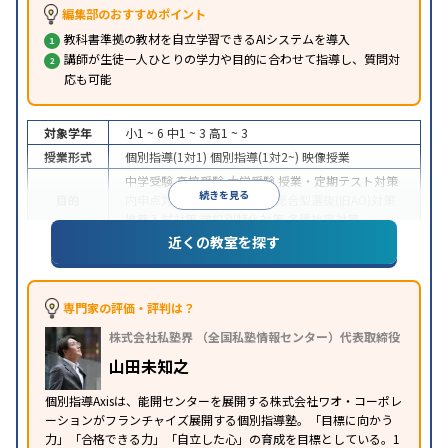
編集部のおすすめポイント
教科書準拠の教材を自立学習できるAIシステムを導入
講師が生徒一人ひとりの学力や目的に合わせて指導し、質問対
応も可能
対象学年
小1 ~ 6
中1 ~ 3
高1 ~ 3
授業形式
個別指導(1対1)
個別指導(1対2~)
映像授業
中学受験
高校受験
大学受験
授業・定期テスト対策
続きを見る
目的
内申点対策
学習習慣の定着
総合型選抜(旧AO)対策
推薦入試対策
学校別特化対策
各種検定対策
近くの教室を探す
授業の振替可能
学習にPC・タブレットを利用
オン
特徴
ライン対応
1科目から受講可能
季節講習のみの受講
可
※2023年3月調査。
小学校高学年の個別指導塾アンケート調査方法
を参
専門家の評価・評判は？
照
株式会社私塾界 （全国私塾情報センター）代表取締役
山田未知之
個別指導Axisは、能開センターを展開する株式会社ワオ・コーポレ
ーションがフランチャイズ展開する個別指導塾。「目標に向かう
力」「合格できる力」「自立した心」の育成を目標としている。1