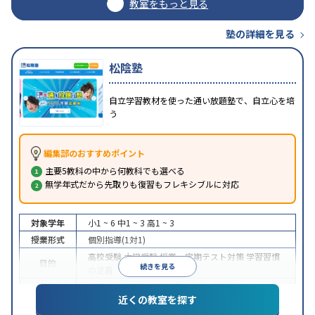
教室をもっと見る
塾の詳細を見る
松陰塾
自立学習教材を使った通い放題塾で、自立心を培
う
編集部のおすすめポイント
主要5教科の中から何教科でも選べる
無学年式だから先取りも復習もフレキシブルに対応
対象学年
小1 ~ 6
中1 ~ 3
高1 ~ 3
授業形式
個別指導(1対1)
高校受験
大学受験
授業・定期テスト対策
学習習慣
目的
続きを見る
の定着
特徴
授業の振替可能
季節講習のみの受講可
近くの教室を探す