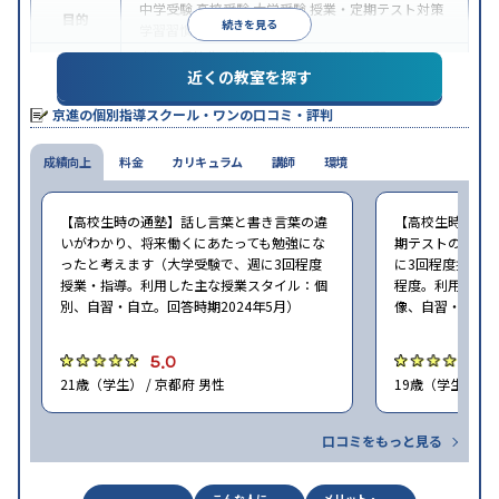
中学受験
高校受験
大学受験
授業・定期テスト対策
目的
続きを見る
学習習慣の定着
中高一貫校生に対応
授業の振替可能
学習にPC・タ
特徴
近くの教室を探す
ブレットを利用
季節講習のみの受講可
※2024年6月調査。
大学受験塾・予備校のアンケート調査方法
を参照
京進の個別指導スクール・ワンの口コミ・評判
成績向上
料金
カリキュラム
講師
環境
【高校生時の通塾】話し言葉と書き言葉の違
【高校生時の通
いがわかり、将来働くにあたっても勉強にな
期テストの点数
ったと考えます（大学受験で、週に3回程度
に3回程度授業・指
授業・指導。利用した主な授業スタイル：個
程度。利用した
別、自習・自立。回答時期2024年5月）
像、自習・自立。
5.0
5
21歳（学生） / 京都府 男性
19歳（学生） / 
口コミをもっと見る
こんな人に
メリット・