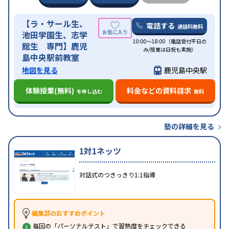
【ラ・サール生、
電話する
通話料無料
池田学園生、志学
10:00～18:00（電話受付平日の
館生 専門】鹿児
み/授業は日祝も実施）
島中央駅前教室
地図を見る
鹿児島中央駅
体験授業(無料)
料金などの資料請求
を申し込む
無料
塾の詳細を見る
1対1ネッツ
対話式のつきっきり1:1指導
編集部のおすすめポイント
毎回の「パーソナルテスト」で習熟度をチェックできる