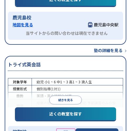
鹿児島校
地図を見る
鹿児島中央駅
当サイトからの問い合わせは現在できません
塾の詳細を見る
トライ式英会話
対象学年
幼児
小1 ~ 6
中1 ~ 3
高1 ~ 3
浪人生
授業形式
個別指導(1対1)
目的
英語・英会話特化対策
続きを見る
授業の振替可能
オンライン対応
季節講習のみの受
特徴
講可
発達障害の子どもに対応
自習室あり
近くの教室を探す