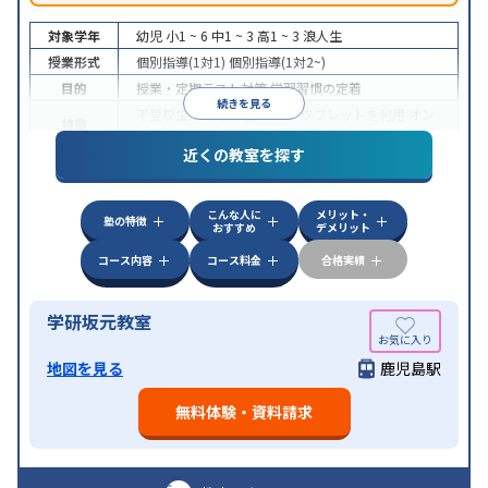
対象学年
幼児
小1 ~ 6
中1 ~ 3
高1 ~ 3
浪人生
授業形式
個別指導(1対1)
個別指導(1対2~)
目的
授業・定期テスト対策
学習習慣の定着
続きを見る
不登校生に対応
学習にPC・タブレットを利用
オン
特徴
ライン対応
近くの教室を探す
こんな人に
メリット・
塾の特徴
おすすめ
デメリット
コース内容
コース料金
合格実績
学研坂元教室
地図を見る
鹿児島駅
無料体験・資料請求