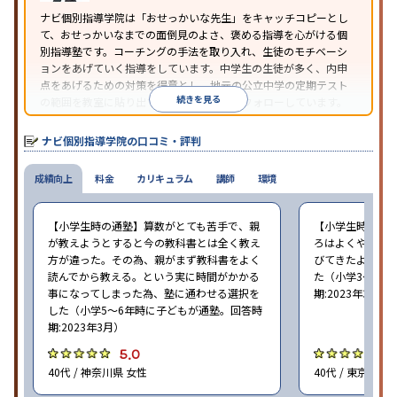
ナビ個別指導学院は「おせっかいな先生」をキャッチコピーとし
て、おせっかいなまでの面倒見のよさ、褒める指導を心がける個
別指導塾です。コーチングの手法を取り入れ、生徒のモチベーシ
ョンをあげていく指導をしています。中学生の生徒が多く、内申
点をあげるための対策を得意とし、地元の公立中学の定期テスト
続きを見る
の範囲を教室に貼り出すなど手厚く学習をフォローしています。
オリジナルテキストを使用しており、特に英語は各教科書に合わ
せたテキストを使った「先取り学習」で理解度を深められます。
ナビ個別指導学院の口コミ・評判
成績向上
料金
カリキュラム
講師
環境
【小学生時の通塾】算数がとても苦手で、親
【小学生時の通
が教えようとすると今の教科書とは全く教え
ろはよくやり方
方が違った。その為、親がまず教科書をよく
びてきたようで
読んでから教える。という実に時間がかかる
た（小学3〜6年
事になってしまった為、塾に通わせる選択を
期:2023年3月）
した（小学5〜6年時に子どもが通塾。回答時
期:2023年3月）
5.0
4
40代 / 神奈川県 女性
40代 / 東京都 女