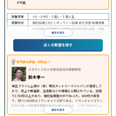
が可能
対象学年
小1 ~ 6
中1 ~ 3
高1 ~ 3
浪人生
授業形式
個別指導(1対2~)
オンライン指導
自立学習
映像授業
中学受験
高校受験
大学受験
医学部受験
授業・定期
続きを見る
テスト対策
内申点対策
学習習慣の定着
総合型選抜
(旧AO)対策
推薦入試対策
学校別特化対策
国公立大
目的
対策
私大対策
共通テスト対策
英検(英語検定)対策
近くの教室を探す
漢検(漢字検定)対策
数学特化対策
英語・英会話特化
対策
その他科目別特化対策
中高一貫校生に対応
特待生・奨学金制度あり
授業
専門家の評価・評判は？
の振替可能
不登校生に対応
学習にPC・タブレット
スタディスタジオ株式会社代表取締役
特徴
を利用
オンライン対応
1科目から受講可能
季節講
習のみの受講可
発達障害の子どもに対応
自習室あ
鈴木孝一
り
※2023年3月調査。
小学校高学年の個別指導塾アンケート調査方法
を参
東証プライム上場の（株）明光ネットワークジャパンが運営して
おり、売上や教室数、生徒数などの情報も公開されている。全国
照
で1700校以上があり、個別指導塾の中でNo.1だ。400校が直営
で、残り1300校はフランチャイズ校である。フランチャイズでこ
れだけ多くの校舎が運営されていることから、ノウハウがマニュ
続きを見る
アル化され、特定の優秀な人材に依存しない教育が実現できてい
ることが推測される。