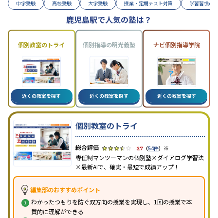
中学受験
高校受験
大学受験
授業・定期テスト対策
学習習慣の
鹿児島駅で人気の塾は？
個別教室のトライ
個別指導の明光義塾
ナビ個別指導学院
近くの教室を探す
近くの教室を探す
近くの教室を探す
個別教室のトライ
※
3.7
（
54件
）
専任制マンツーマンの個別塾×ダイアログ学習法
×最新AIで、確実・最短で成績アップ！
編集部のおすすめポイント
わかったつもりを防ぐ双方向の授業を実現し、1回の授業で本
質的に理解ができる