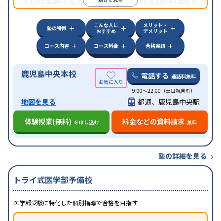
ライン学習室NALU」など、自宅学習もサポートする体制を整えて
いる。
こんな人に
メリット・
塾の特徴
おすすめ
デメリット
コース内容
コース料金
合格実績
鹿児島中央本校
電話する
通話料無料
9:00～22:00（土日祝含む）
地図を見る
都通、鹿児島中央駅
体験授業(無料)
料金などの資料請求
を申し込む
無料
塾の詳細を見る
トライ式医学部予備校
医学部受験に特化した個別指導で合格を目指す