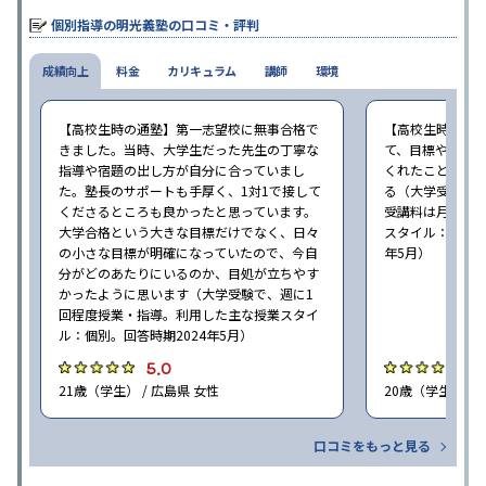
個別指導の明光義塾の口コミ・評判
成績向上
料金
カリキュラム
講師
環境
【高校生時の通塾】第一志望校に無事合格で
【高校生時の通
きました。当時、大学生だった先生の丁寧な
て、目標や勉強
指導や宿題の出し方が自分に合っていまし
くれたことが、
た。塾長のサポートも手厚く、1対1で接して
る（大学受験で、
くださるところも良かったと思っています。
受講料は月35,
大学合格という大きな目標だけでなく、日々
スタイル：個別、
の小さな目標が明確になっていたので、今自
年5月）
分がどのあたりにいるのか、目処が立ちやす
かったように思います（大学受験で、週に1
回程度授業・指導。利用した主な授業スタイ
ル：個別。回答時期2024年5月）
5.0
4
21歳（学生） / 広島県 女性
20歳（学生） / 
口コミをもっと見る