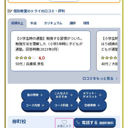
個別教室のトライの口コミ・評判
成績向上
料金
カリキュラム
講師
環境
【小学生時の通塾】勉強する習慣がついた。
【小学生時の通塾
勉強方法を理解した（小学5年時に子どもが
はり成績向上には
通塾。回答時期:2023年3月）
どもが通塾。回答時
4.0
4
50代 / 兵庫県 男性
40代 / 大阪府 女
口コミをもっと見る
こんな人に
メリット・
塾の特徴
おすすめ
デメリット
コース内容
コース料金
合格実績
柳町校
電話する
通話料無料