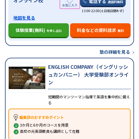
オンライン校
電話する
通話料無料
13:00-22:00(土日祝日問わず)
地図を見る
体験授業(無料)
料金などの資料請求
を申し込む
無料
塾の詳細を見る
ENGLISH COMPANY（イングリッシ
ュカンパニー） 大学受験部オンライ
ン
短期間のマンツーマン指導で英語を集中的に鍛え
る
編集部のおすすめポイント
3か月と6か月のコースを用意
高校の元英語教員も講師として在籍