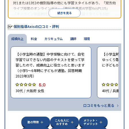
対1または1対2の個別指導の他にも学習スタイルがあり、「双方向
ライブ授業のオンラインゼミ」「教科書準拠AI学習AxisPLUS」
続きを見る
「オンライン家庭教師」など、さまざまな学習スタイルを目的
別・科目別に選択することができる。
個別指導Axisの口コミ・評判
成績向上
料金
カリキュラム
講師
環境
【小学生時の通塾】中学受験に向けて、自宅
【小学生時の通
学習ではできない内容のテキストを使って学
ゆっくり取り組む
習したので、成績向上に役立ったと思います
に子どもが通塾。
（小学5〜6年時に子どもが通塾。回答時期
2023年3月）
5.0
5
30代 / 大阪府 女性
40代 / 兵庫県 女
口コミをもっと見る
こんな人に
メリット・
塾の特徴
おすすめ
デメリット