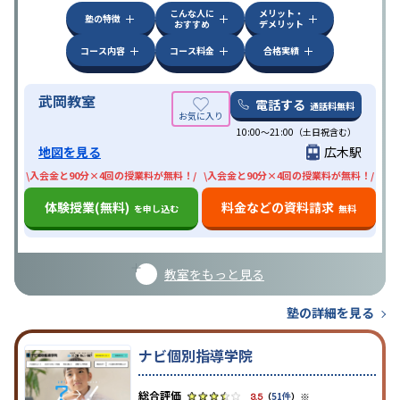
こんな人に
メリット・
塾の特徴
おすすめ
デメリット
コース内容
コース料金
合格実績
武岡教室
電話する
通話料無料
10:00〜21:00（土日祝含む）
地図を見る
広木駅
\入会金と90分×4回の授業料が無料！/
\入会金と90分×4回の授業料が無料！/
体験授業(無料)
料金などの資料請求
を申し込む
無料
教室をもっと見る
塾の詳細を見る
ナビ個別指導学院
※
3.5
（
51件
）