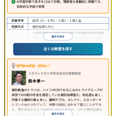
AI学習診断で苦手を10分で診断。理解度を客観的に把握でき、
効率的な学習が実現
対象学年
幼児
小1 ~ 6
中1 ~ 3
高1 ~ 3
浪人生
授業形式
個別指導(1対1)
小学校受験
中学受験
高校受験
大学受験
医学部受験
続きを見る
授業・定期テスト対策
内申点対策
学習習慣の定着
総合型選抜(旧AO)対策
推薦入試対策
学校別特化対
目的
策
国公立大対策
私大対策
共通テスト対策
英検(英
近くの教室を探す
語検定)対策
漢検(漢字検定)対策
数学特化対策
英
語・英会話特化対策
その他科目別特化対策
中高一貫校生に対応
授業の振替可能
不登校生に対
専門家の評価・評判は？
応
学習にPC・タブレットを利用
オンライン対応
1
特徴
スタディスタジオ株式会社代表取締役
科目から受講可能
季節講習のみの受講可
発達障害
の子どもに対応
自習室あり
鈴木孝一
※2023年3月調査。
小学校高学年の個別指導塾アンケート調査方法
を参
個別教室のトライは、ハイジのCMでおなじみのトライグループが
照
直営で600超の校舎を運営している個別指導塾だ。知名度も高く、
所属する講師の数も多い。講師がプロ、セレクト、スタンダード
とランク分けされていて、予算や目的に合わせて選ぶことができ
る。質を求めるならプロかセレクトになるが、1対1の個別指導な
続きを見る
のでそれなりの料金になる。