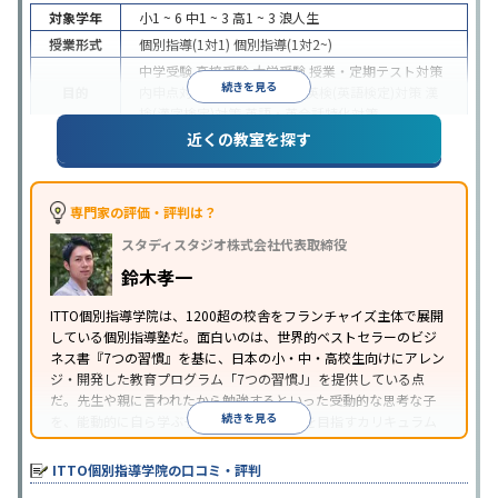
対象学年
小1 ~ 6
中1 ~ 3
高1 ~ 3
浪人生
授業形式
個別指導(1対1)
個別指導(1対2~)
中学受験
高校受験
大学受験
授業・定期テスト対策
続きを見る
目的
内申点対策
学習習慣の定着
英検(英語検定)対策
漢
検(漢字検定)対策
英語・英会話特化対策
近くの教室を探す
1科目から受講可能
季節講習のみの受講可
自習室あ
特徴
り
※2023年3月調査。
小学校高学年の個別指導塾アンケート調査方法
を参
照
専門家の評価・評判は？
スタディスタジオ株式会社代表取締役
鈴木孝一
ITTO個別指導学院は、1200超の校舎をフランチャイズ主体で展開
している個別指導塾だ。面白いのは、世界的ベストセラーのビジ
ネス書『7つの習慣』を基に、日本の小・中・高校生向けにアレン
ジ・開発した教育プログラム「7つの習慣J」を提供している点
だ。先生や親に言われたから勉強するといった受動的な思考な子
続きを見る
を、能動的に自ら学ぶ子に育てていくことを目指すカリキュラム
である。個別指導の授業とは別に、集団授業形式の特別講座とし
て別料金で提供されるので、単なる成績アップ以上の、子どもの
ITTO個別指導学院の口コミ・評判
心の成長を求める家庭にオススメだ。