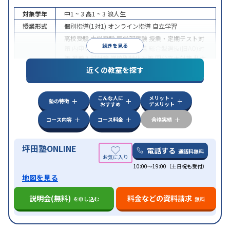
対象学年
中1 ~ 3
高1 ~ 3
浪人生
授業形式
個別指導(1対1)
オンライン指導
自立学習
高校受験
大学受験
医学部受験
授業・定期テスト対
続きを見る
策
内申点対策
学習習慣の定着
総合型選抜(旧AO)対
策
推薦入試対策
学校別特化対策
国公立大対策
私大
目的
対策
共通テスト対策
英検(英語検定)対策
漢検(漢字
近くの教室を探す
検定)対策
数学特化対策
英語・英会話特化対策
その
他科目別特化対策
こんな人に
メリット・
中高一貫校生に対応
授業の振替可能
不登校生に対
塾の特徴
おすすめ
デメリット
応
学習にPC・タブレットを利用
オンライン対応
1
特徴
科目から受講可能
季節講習のみの受講可
発達障害
コース内容
コース料金
合格実績
の子どもに対応
坪田塾ONLINE
電話する
通話料無料
10:00～19:00（土日祝も受付）
地図を見る
説明会(無料)
料金などの資料請求
を申し込む
無料