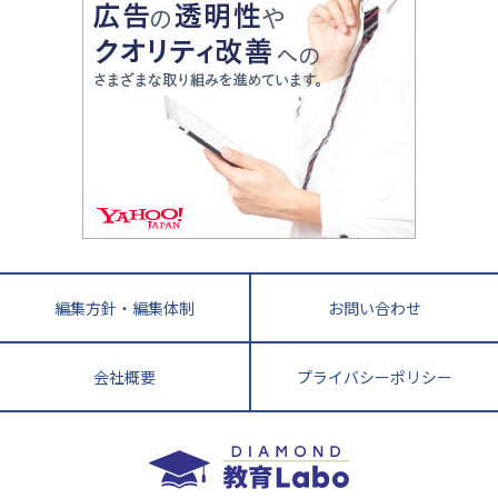
ママテクエグザム
情報Ⅰ、数学が苦手な人注目！最短距離の学力
中学受験に熱心な市区町村ランキング
中国
進化する中高一貫校・高校
アップ法
小学校受験
鳥取県
島根県
岡山県
広島県
山口県
悩み多き「大学受験」相談室
家庭教師
四国
英語・英会話・英検対策
徳島県
香川県
愛媛県
高知県
小学校教師が解説！中学受験のリアル
教育ニュース最前線
九州・沖縄
教育ジャーナリストが徹底解説！ 大学受験の羅
福岡県
佐賀県
長崎県
熊本県
大分県
針盤
宮崎県
鹿児島県
沖縄県
編集方針・編集体制
お問い合わせ
会社概要
プライバシーポリシー