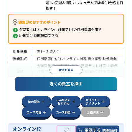
週1の面談＆個別カリキュラムでMARCH合格を目
指す！
編集部のおすすめポイント
希望者にはオンラインor対面で1:1の個別指導も用意
LINEで24時間質問できる
対象学年
高1 ~ 3
浪人生
授業形式
個別指導(1対1)
オンライン指導
自立学習
映像授業
大学受験
医学部受験
授業・定期テスト対策
内申点
続きを見る
目的
対策
学習習慣の定着
総合型選抜(旧AO)対策
推薦入
試対策
学校別特化対策
近くの教室を探す
中高一貫校生に対応
授業の振替可能
不登校生に対
特徴
応
学習にPC・タブレットを利用
オンライン対応
1
科目から受講可能
こんな人に
メリット・
塾の特徴
おすすめ
デメリット
コース内容
コース料金
合格実績
オンライン校
電話する
通話料無料