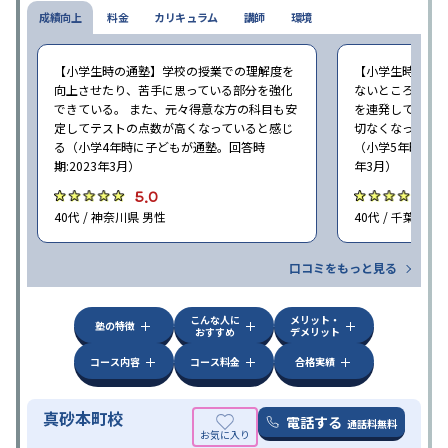
成績向上
料金
カリキュラム
講師
環境
【小学生時の通塾】学校の授業での理解度を
【小学生時の通
向上させたり、苦手に思っている部分を強化
ないところがあ
できている。 また、元々得意な方の科目も安
を連発していた
定してテストの点数が高くなっていると感じ
切なくなった。 
る（小学4年時に子どもが通塾。回答時
（小学5年時に子
期:2023年3月）
年3月）
5.0
4
40代 / 神奈川県 男性
40代 / 千葉県 女
口コミをもっと見る
こんな人に
メリット・
塾の特徴
おすすめ
デメリット
コース内容
コース料金
合格実績
真砂本町校
電話する
通話料無料