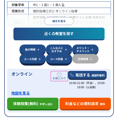
対象学年
中1 ~ 3
高1 ~ 3
浪人生
授業形式
個別指導(1対1)
オンライン指導
高校受験
大学受験
授業・定期テスト対策
内申点対
続きを見る
目的
策
学習習慣の定着
国公立大対策
私大対策
共通テス
ト対策
英検(英語検定)対策
英語・英会話特化対策
近くの教室を探す
中高一貫校生に対応
授業の振替可能
不登校生に対
特徴
応
学習にPC・タブレットを利用
オンライン対応
1
科目から受講可能
こんな人に
メリット・
塾の特徴
おすすめ
デメリット
コース内容
コース料金
合格実績
オンライン
電話する
通話料無料
10:00-21:00（平日）、10:00-
19:00（土日祝）
地図を見る
体験授業(無料)
料金などの資料請求
を申し込む
無料