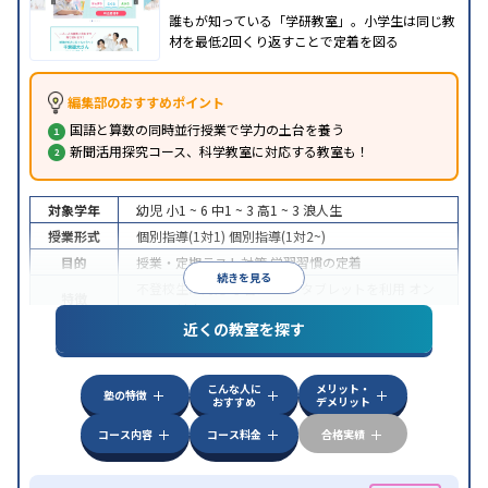
誰もが知っている「学研教室」。小学生は同じ教
材を最低2回くり返すことで定着を図る
編集部のおすすめポイント
国語と算数の同時並行授業で学力の土台を養う
新聞活用探究コース、科学教室に対応する教室も！
対象学年
幼児
小1 ~ 6
中1 ~ 3
高1 ~ 3
浪人生
授業形式
個別指導(1対1)
個別指導(1対2~)
目的
授業・定期テスト対策
学習習慣の定着
続きを見る
不登校生に対応
学習にPC・タブレットを利用
オン
特徴
ライン対応
近くの教室を探す
こんな人に
メリット・
塾の特徴
おすすめ
デメリット
コース内容
コース料金
合格実績