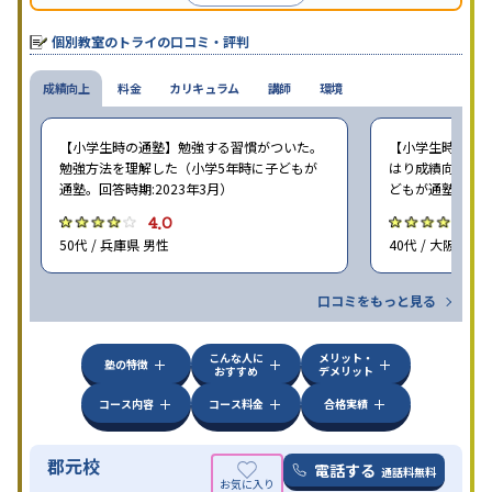
個別教室のトライの口コミ・評判
成績向上
料金
カリキュラム
講師
環境
【小学生時の通塾】勉強する習慣がついた。
【小学生時の通塾
勉強方法を理解した（小学5年時に子どもが
はり成績向上には
通塾。回答時期:2023年3月）
どもが通塾。回答時
4.0
4
50代 / 兵庫県 男性
40代 / 大阪府 女
口コミをもっと見る
こんな人に
メリット・
塾の特徴
おすすめ
デメリット
コース内容
コース料金
合格実績
郡元校
電話する
通話料無料