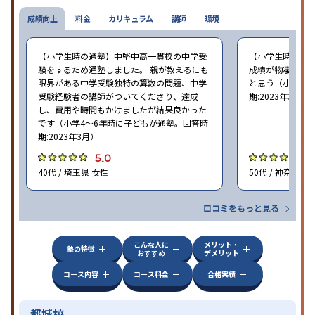
成績向上
料金
カリキュラム
講師
環境
【小学生時の通塾】中堅中高一貫校の中学受
【小学生時の通
験をするため通塾しました。 親が教えるにも
成績が物凄く悪
限界がある中学受験独特の算数の問題、中学
と思う（小学6年
受験経験者の講師がついてくださり、達成
期:2023年3月）
し、費用や時間もかけましたが結果良かった
です（小学4〜6年時に子どもが通塾。回答時
期:2023年3月）
5.0
4
40代 / 埼玉県 女性
50代 / 神奈川県
口コミをもっと見る
こんな人に
メリット・
塾の特徴
おすすめ
デメリット
コース内容
コース料金
合格実績
都城校