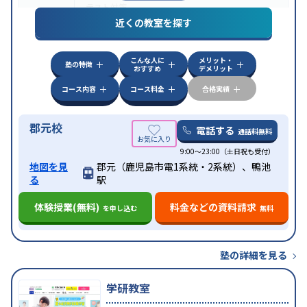
テスト対策
近くの教室を探す
中高一貫校生に対応
授業の振替可能
不登校生に対
特徴
応
オンライン対応
1科目から受講可能
季節講習の
みの受講可
自習室あり
こんな人に
メリット・
塾の特徴
おすすめ
デメリット
コース内容
コース料金
合格実績
郡元校
電話する
通話料無料
9:00～23:00（土日祝も受付）
地図を見
郡元（鹿児島市電1系統・2系統）、鴨池
る
駅
体験授業(無料)
料金などの資料請求
を申し込む
無料
塾の詳細を見る
学研教室