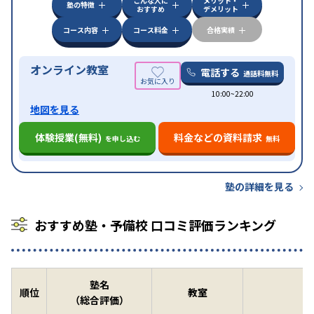
こんな人に
メリット・
中高一貫校生に対応
授業の振替可能
不登校生に対
塾の特徴
おすすめ
デメリット
特徴
応
オンライン対応
1科目から受講可能
季節講習の
みの受講可
自習室あり
コース内容
コース料金
合格実績
オンライン教室
電話する
通話料無料
10:00~22:00
地図を見る
体験授業(無料)
料金などの資料請求
を申し込む
無料
塾の詳細を見る
おすすめ塾・予備校 口コミ評価ランキング
塾名
順位
教室
（総合評価）