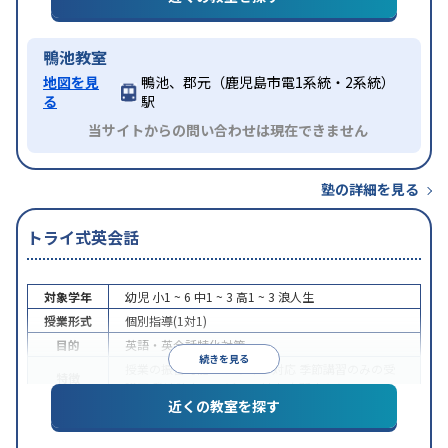
鴨池教室
地図を見
鴨池、郡元（鹿児島市電1系統・2系統）
る
駅
当サイトからの問い合わせは現在できません
塾の詳細を見る
トライ式英会話
対象学年
幼児
小1 ~ 6
中1 ~ 3
高1 ~ 3
浪人生
授業形式
個別指導(1対1)
目的
英語・英会話特化対策
続きを見る
授業の振替可能
オンライン対応
季節講習のみの受
特徴
講可
発達障害の子どもに対応
自習室あり
近くの教室を探す