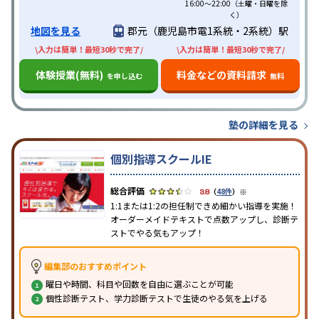
16:00〜22:00（土曜・日曜を除
く）
地図を見る
郡元（鹿児島市電1系統・2系統）駅
\入力は簡単！最短30秒で完了/
\入力は簡単！最短30秒で完了/
体験授業(無料)
料金などの資料請求
を申し込む
無料
塾の詳細を見る
個別指導スクールIE
※
3.8
（
48件
）
1:1または1:2の担任制できめ細かい指導を実施！
オーダーメイドテキストで点数アップし、診断テ
ストでやる気もアップ！
編集部のおすすめポイント
曜日や時間、科目や回数を自由に選ぶことが可能
個性診断テスト、学力診断テストで生徒のやる気を上げる