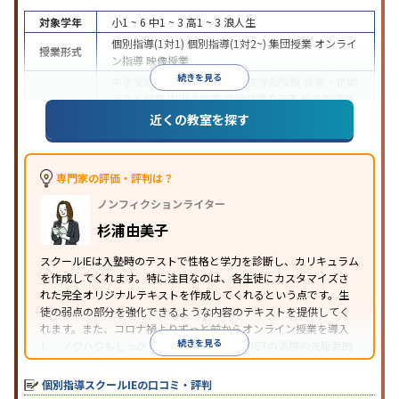
対象学年
小1 ~ 6
中1 ~ 3
高1 ~ 3
浪人生
個別指導(1対1)
個別指導(1対2~)
集団授業
オンライ
授業形式
ン指導
映像授業
続きを見る
中学受験
高校受験
大学受験
医学部受験
授業・定期
テスト対策
内申点対策
学習習慣の定着
総合型選抜
(旧AO)対策
推薦入試対策
学校別特化対策
国公立大
近くの教室を探す
目的
対策
私大対策
共通テスト対策
英検(英語検定)対策
漢検(漢字検定)対策
数学特化対策
その他科目別特化
対策
専門家の評価・評判は？
中高一貫校生に対応
オンライン対応
1科目から受講
特徴
ノンフィクションライター
可能
季節講習のみの受講可
自習室あり
※2023年3月調査。
小学校高学年の個別指導塾アンケート調査方法
を参
杉浦由美子
照
スクールIEは入塾時のテストで性格と学力を診断し、カリキュラム
を作成してくれます。特に注目なのは、各生徒にカスタマイズさ
れた完全オリジナルテキストを作成してくれるという点です。生
徒の弱点の部分を強化できるような内容のテキストを提供してく
れます。また、コロナ禍よりずっと前からオンライン授業を導入
続きを見る
し、ノウハウもしっかりとしています。AIやICTの活用の先駆者的
な個別指導塾です。
個別指導スクールIEの口コミ・評判