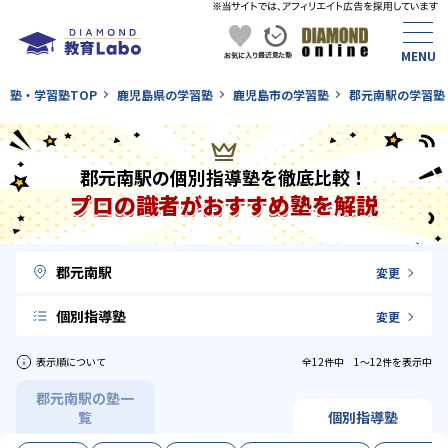
塾・学習塾TOP
鹿児島県の学習塾
鹿児島市の学習塾
郡元南駅の学習塾
郡元南駅の個別指導塾を徹底比較！
プロの識者がおすすめ塾を解説
郡元南駅
変更
個別指導塾
変更
表示順について
全12件中 1〜12件を表示中
郡元南駅の塾一
覧
個別指導塾