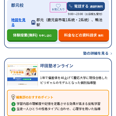
郡元校
電話する
通話料無料
9:00～23:00（土日祝も受付）
地図を見
郡元（鹿児島市電1系統・2系統）、鴨池
る
駅
体験授業(無料)
料金などの資料請求
を申し込む
無料
塾の詳細を見る
坪田塾オンライン
1年で偏差値を40上げて慶応大学に現役合格した
ビリギャルのモデルとなった個別指導塾
編集部のおすすめポイント
学習内容の理解度や記憶を定着させる効果が高まる反転学習
生徒一人ひとりの性格タイプに合わせ、心理学を用いた指導