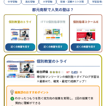
中学受験
高校受験
大学受験
授業・定期テスト対策
学習習慣の
郡元南駅で人気の塾は？
個別教室のトライ
ITTO個別指導学院
個別指導スクールIE
近くの教室を探す
近くの教室を探す
近くの教室を探す
個別教室のトライ
※
3.7
（
54件
）
専任制マンツーマンの個別塾×ダイアログ学習法
×最新AIで、確実・最短で成績アップ！
編集部のおすすめポイント
わかったつもりを防ぐ双方向の授業を実現し、1回の授業で本
質的に理解ができる