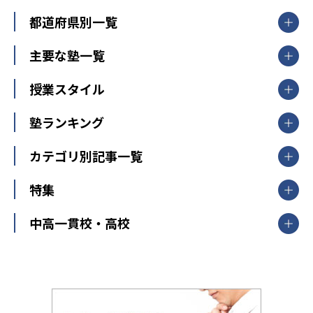
都道府県別一覧
北海道・東北
主要な塾一覧
北海道
青森県
岩手県
宮城県
秋田県
【掲載塾一覧を見る】
授業スタイル
山形県
福島県
臨海セミナー
関東
個別指導
塾ランキング
東京個別指導学院
東京都
神奈川県
埼玉県
千葉県
茨城県
集団授業
個別指導塾TOMAS
栃木県
群馬県
中学受験ランキング
カテゴリ別記事一覧
オンライン指導
明光義塾
大学受験ランキング
北陸
映像授業
ナビ個別指導学院
中学受験
特集
新潟県
富山県
石川県
福井県
個別教室のトライ
高校受験
東進ハイスクール
中部
開成番長直伝！子どもの受験を成功させる方法
中高一貫校・高校
大学受験
武田塾
愛知県
静岡県
岐阜県
三重県
長野県
令和時代の失敗しない塾選び
資格取得・学び直し
山梨県
2020年代の教育
中学入試最前線
教育費・塾代
中学受験最前線
近畿
てら先生の教育業界基本メソッド
座談会
大学入試改革
大阪府
運動と遊びを考える
兵庫県
京都府
奈良県
和歌山県
教育全般
親子で極める家庭学習
滋賀県
令和の大学受験は情報戦！
大学受験塾の選び方