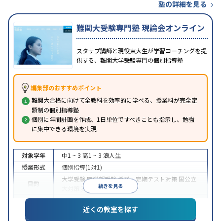
塾の詳細を見る
難関大受験専門塾 現論会オンライン
スタサプ講師と現役東大生が学習コーチングを提
供する、難関大学受験専門の個別指導塾
編集部のおすすめポイント
難関大合格に向けて全教科を効率的に学べる、授業料が完全定
額制の個別指導塾
個別に年間計画を作成、1日単位ですべきことも指示し、勉強
に集中できる環境を実現
対象学年
中1 ~ 3
高1 ~ 3
浪人生
授業形式
個別指導(1対1)
大学受験
医学部受験
授業・定期テスト対策
国公立
目的
続きを見る
大対策
英検(英語検定)対策
中高一貫校生に対応
授業の振替可能
オンライン対
特徴
近くの教室を探す
応
自習室あり