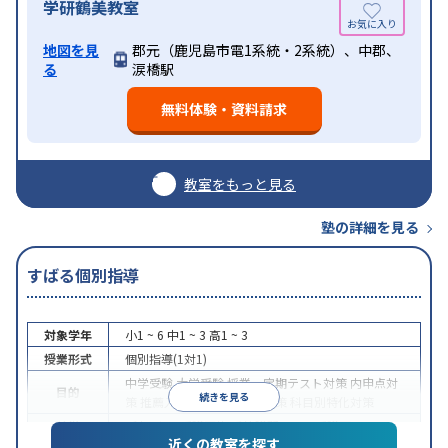
学研鶴美教室
地図を見
郡元（鹿児島市電1系統・2系統）、中郡、
る
涙橋駅
無料体験・資料請求
教室をもっと見る
塾の詳細を見る
すばる個別指導
対象学年
小1 ~ 6
中1 ~ 3
高1 ~ 3
授業形式
個別指導(1対1)
中学受験
大学受験
授業・定期テスト対策
内申点対
目的
続きを見る
策
推薦入試対策
各種検定対策
科目別特化対策
特徴
1科目から受講可能
季節講習のみの受講可
近くの教室を探す