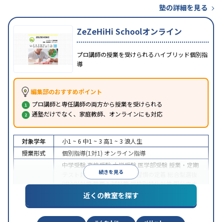
塾の詳細を見る
ZeZeHiHi Schoolオンライン
プロ講師の授業を受けられるハイブリッド個別指
導
編集部のおすすめポイント
プロ講師と専任講師の両方から授業を受けられる
通塾だけでなく、家庭教師、オンラインにも対応
対象学年
小1 ~ 6
中1 ~ 3
高1 ~ 3
浪人生
授業形式
個別指導(1対1)
オンライン指導
中学受験
高校受験
大学受験
医学部受験
授業・定期
続きを見る
テスト対策
内申点対策
学習習慣の定着
総合型選抜
(旧AO)対策
推薦入試対策
学校別特化対策
国公立大
目的
対策
私大対策
共通テスト対策
英検(英語検定)対策
近くの教室を探す
漢検(漢字検定)対策
数学特化対策
英語・英会話特化
対策
その他科目別特化対策