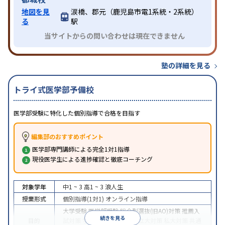
地図を見
涙橋、郡元（鹿児島市電1系統・2系統）
る
駅
当サイトからの問い合わせは現在できません
塾の詳細を見る
トライ式医学部予備校
医学部受験に特化した個別指導で合格を目指す
編集部のおすすめポイント
医学部専門講師による完全1対1指導
現役医学生による進捗確認と徹底コーチング
対象学年
中1 ~ 3
高1 ~ 3
浪人生
授業形式
個別指導(1対1)
オンライン指導
大学受験
医学部受験
総合型選抜(旧AO)対策
推薦入
続きを見る
目的
試対策
学校別特化対策
国公立大対策
私大対策
共通