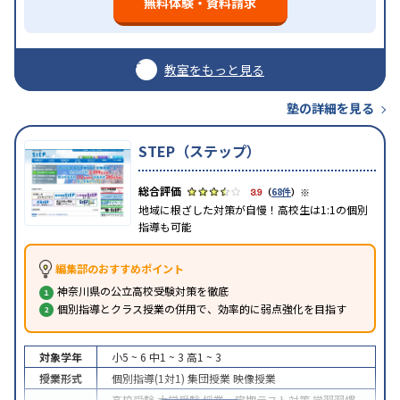
無料体験・資料請求
教室をもっと見る
塾の詳細を見る
STEP（ステップ）
※
3.9
（
68件
）
地域に根ざした対策が自慢！高校生は1:1の個別
指導も可能
編集部のおすすめポイント
神奈川県の公立高校受験対策を徹底
個別指導とクラス授業の併用で、効率的に弱点強化を目指す
対象学年
小5 ~ 6
中1 ~ 3
高1 ~ 3
授業形式
個別指導(1対1)
集団授業
映像授業
高校受験
大学受験
授業・定期テスト対策
学習習慣