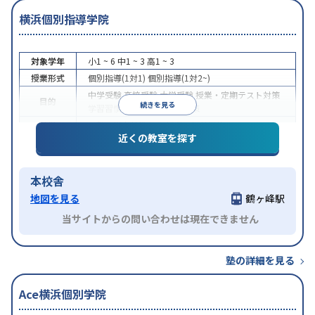
横浜個別指導学院
対象学年
小1 ~ 6
中1 ~ 3
高1 ~ 3
授業形式
個別指導(1対1)
個別指導(1対2~)
中学受験
高校受験
大学受験
授業・定期テスト対策
目的
続きを見る
学習習慣の定着
推薦入試対策
特徴
入塾に学力基準あり
授業の振替可能
近くの教室を探す
本校舎
地図を見る
鶴ヶ峰駅
当サイトからの問い合わせは現在できません
塾の詳細を見る
Ace横浜個別学院