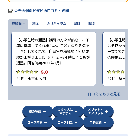
栄光の個別ビザビの口コミ・評判
成績向上
料金
カリキュラム
講師
環境
【小学生時の通塾】講師の方々が熱心に、丁
【小学生時の通
寧に指導してくれました。子どものやる気を
こそ良かった。 
引き出してくれて、自習室を積極的に使い成
ースでできた（小
績が上がりました（小学2〜6年時に子どもが
答時期2023年3
通塾。回答時期2023年3月）
5.0
5
40代 / 東京都 女性
40代 / 埼玉県 女
口コミをもっと見る
こんな人に
メリット・
塾の特徴
おすすめ
デメリット
コース内容
コース料金
合格実績