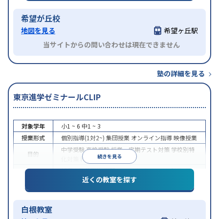
希望が丘校
地図を見る
希望ヶ丘駅
当サイトからの問い合わせは現在できません
塾の詳細を見る
東京進学ゼミナールCLIP
対象学年
小1 ~ 6
中1 ~ 3
授業形式
個別指導(1対2~)
集団授業
オンライン指導
映像授業
中学受験
高校受験
授業・定期テスト対策
学校別特
目的
続きを見る
化対策
科目別特化対策
授業の振替可能
学習にPC・タブレットを利用
オン
特徴
近くの教室を探す
ライン対応
白根教室