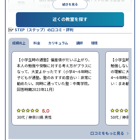
目的
続きを見る
の定着
特徴
季節講習のみの受講可
近くの教室を探す
※2023年10月調査。
小学校高学年の集団塾アンケート調査方法
を参照
STEP（ステップ）の口コミ・評判
成績向上
料金
カリキュラム
講師
環境
【小学生時の通塾】偏差値がだいぶ上がり、
【小学生時の通
本人の勉強や受験に対する考え方がプラスに
勉強しないので
なって、大変よかったです（小学4〜6年時に
の理解に大いに
子どもが通塾。塾のおすすめ度合い：非常に
4〜6年時に子ど
勧めたい。同時に通っていた塾：中萬学院。
い：まあ勧めたい
回答時期2023年11月）
5.0
5
30代 / 神奈川県 男性
50代 / 神奈川県
口コミをもっと見る