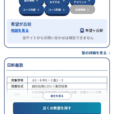
塾の特徴
おすすめ
デメリット
コース内容
コース料金
合格実績
希望が丘校
地図を見る
希望ヶ丘駅
当サイトからの問い合わせは現在できません
塾の詳細を見る
日新義塾
対象学年
小1 ~ 6
中1 ~ 3
高1 ~ 3
授業形式
個別指導(1対2~)
集団授業
中学受験
高校受験
大学受験
授業・定期テスト対策
目的
続きを見る
科目別特化対策
特徴
授業の振替可能
近くの教室を探す