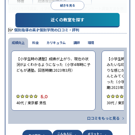
特徴
成績保証制度あり
続きを見る
※2023年3月調査。
小学校高学年の個別指導塾アンケート調査方法
を参
照
近くの教室を探す
個別指導の英才個別学院の口コミ・評判
成績向上
料金
カリキュラム
講師
環境
【小学生時の通塾】成績が上がり、現在の状
【小学生時の通
況がよくわかるようになった（小学4年時に子
みたいな印象で
どもが通塾。回答時期:2023年3月）
りな感じがあっ
んとみてくれる
った（小学4〜6
期:2023年3月）
5.0
5
40代 / 東京都 男性
30代 / 東京都 女
口コミをもっと見る
こんな人に
メリット・