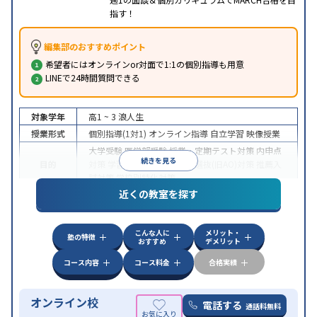
指す！
編集部のおすすめポイント
希望者にはオンラインor対面で1:1の個別指導も用意
LINEで24時間質問できる
対象学年
高1 ~ 3
浪人生
授業形式
個別指導(1対1)
オンライン指導
自立学習
映像授業
大学受験
医学部受験
授業・定期テスト対策
内申点
続きを見る
目的
対策
学習習慣の定着
総合型選抜(旧AO)対策
推薦入
試対策
学校別特化対策
近くの教室を探す
中高一貫校生に対応
授業の振替可能
不登校生に対
特徴
応
学習にPC・タブレットを利用
オンライン対応
1
科目から受講可能
こんな人に
メリット・
塾の特徴
おすすめ
デメリット
コース内容
コース料金
合格実績
オンライン校
電話する
通話料無料