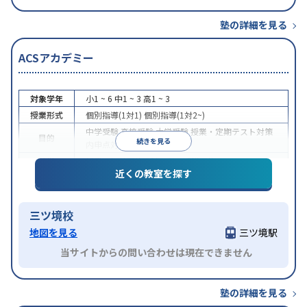
塾の詳細を見る
ACSアカデミー
対象学年
小1 ~ 6
中1 ~ 3
高1 ~ 3
授業形式
個別指導(1対1)
個別指導(1対2~)
中学受験
高校受験
大学受験
授業・定期テスト対策
目的
続きを見る
内申点対策
学習習慣の定着
特徴
授業の振替可能
1科目から受講可能
近くの教室を探す
三ツ境校
地図を見る
三ツ境駅
当サイトからの問い合わせは現在できません
塾の詳細を見る