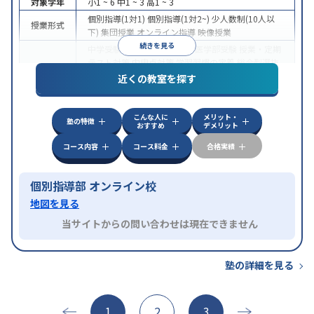
対象学年
小1 ~ 6
中1 ~ 3
高1 ~ 3
個別指導(1対1)
個別指導(1対2~)
少人数制(10人以
授業形式
下)
集団授業
オンライン指導
映像授業
続きを見る
中学受験
高校受験
大学受験
医学部受験
授業・定期
テスト対策
内申点対策
学習習慣の定着
総合型選抜
目的
(旧AO)対策
推薦入試対策
国公立大対策
私大対策
共
近くの教室を探す
通テスト対策
英検(英語検定)対策
中高一貫校生に対応
授業の振替可能
オンライン対
こんな人に
メリット・
特徴
応
1科目から受講可能
季節講習のみの受講可
自習
塾の特徴
おすすめ
デメリット
室あり
コース内容
コース料金
合格実績
個別指導部 オンライン校
地図を見る
当サイトからの問い合わせは現在できません
塾の詳細を見る
1
2
3