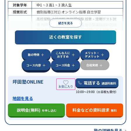
対象学年
中1 ~ 3
高1 ~ 3
浪人生
授業形式
個別指導(1対1)
オンライン指導
自立学習
高校受験
大学受験
医学部受験
授業・定期テスト対
続きを見る
策
内申点対策
学習習慣の定着
総合型選抜(旧AO)対
策
推薦入試対策
学校別特化対策
国公立大対策
私大
目的
対策
共通テスト対策
英検(英語検定)対策
漢検(漢字
近くの教室を探す
検定)対策
数学特化対策
英語・英会話特化対策
その
他科目別特化対策
こんな人に
メリット・
中高一貫校生に対応
授業の振替可能
不登校生に対
塾の特徴
おすすめ
デメリット
応
学習にPC・タブレットを利用
オンライン対応
1
特徴
科目から受講可能
季節講習のみの受講可
発達障害
コース内容
コース料金
合格実績
の子どもに対応
坪田塾ONLINE
電話する
通話料無料
10:00～19:00（土日祝も受付）
地図を見る
説明会(無料)
料金などの資料請求
を申し込む
無料
塾の詳細を見る