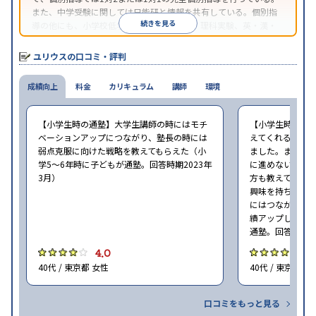
また、中学受験に関しては日能研と情報を共有している。個別指
続きを見る
導の他にも、小学校低学年のグループ学習、理科実験、英・漢・
数検定対策などの指導も受けることができる。
ユリウスの口コミ・評判
成績向上
料金
カリキュラム
講師
環境
【小学生時の通塾】大学生講師の時にはモチ
【小学生時の通
ベーションアップにつながり、塾長の時には
えてくれるので
弱点克服に向けた戦略を教えてもらえた（小
ました。また仕
学5〜6年時に子どもが通塾。回答時期2023年
に進めないタイ
3月）
方も教えてくれ
興味を持ち取り
にはつながりま
績アップしました
通塾。回答時期20
4.0
4
40代 / 東京都 女性
40代 / 東京都 女
口コミをもっと見る