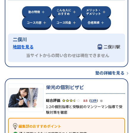
こんな人に
メリット・
塾の特徴
おすすめ
デメリット
コース内容
コース料金
合格実績
二俣川
地図を見る
二俣川駅
当サイトからの問い合わせは現在できません
塾の詳細を見る
栄光の個別ビザビ
※
3.5
（
53件
）
1:2の個別指導と受験前のマンツーマン指導で受
験対策を徹底
編集部のおすすめポイント