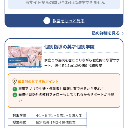
当サイトからの問い合わせは現在できません
教室をもっと見る
塾の詳細を見る
個別指導の英才個別学院
家庭との連携を密にとりながら徹底的に学習サポ
ート、選べる1:1or1:2の個別指導教室
編集部のおすすめポイント
専用アプリで生徒・保護者と情報共有できるから安心！
受講科目以外の教科フォローもしてくれるからサポートが手厚
い
対象学年
小1 ~ 6
中1 ~ 3
高1 ~ 3
浪人生
授業形式
個別指導(1対2~)
映像授業