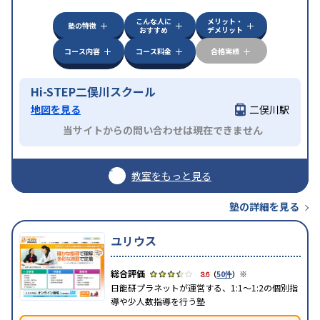
こんな人に
メリット・
塾の特徴
おすすめ
デメリット
コース内容
コース料金
合格実績
Hi-STEP二俣川スクール
地図を見る
二俣川駅
当サイトからの問い合わせは現在できません
教室をもっと見る
塾の詳細を見る
ユリウス
※
3.6
（
50件
）
日能研プラネットが運営する、1:1～1:2の個別指
導や少人数指導を行う塾