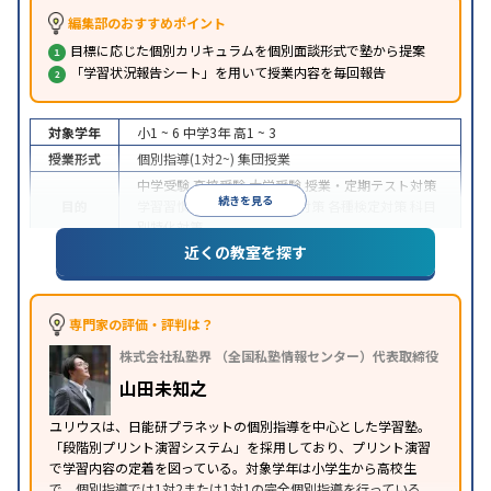
編集部のおすすめポイント
目標に応じた個別カリキュラムを個別面談形式で塾から提案
「学習状況報告シート」を用いて授業内容を毎回報告
対象学年
小1 ~ 6
中学3年
高1 ~ 3
授業形式
個別指導(1対2~)
集団授業
中学受験
高校受験
大学受験
授業・定期テスト対策
続きを見る
目的
学習習慣の定着
学校別特化対策
各種検定対策
科目
別特化対策
近くの教室を探す
特徴
授業の振替可能
1科目から受講可能
※2023年3月調査。
小学校高学年の個別指導塾アンケート調査方法
を参
照
専門家の評価・評判は？
株式会社私塾界 （全国私塾情報センター）代表取締役
山田未知之
ユリウスは、日能研プラネットの個別指導を中心とした学習塾。
「段階別プリント演習システム」を採用しており、プリント演習
で学習内容の定着を図っている。対象学年は小学生から高校生
で、個別指導では1対2または1対1の完全個別指導を行っている。