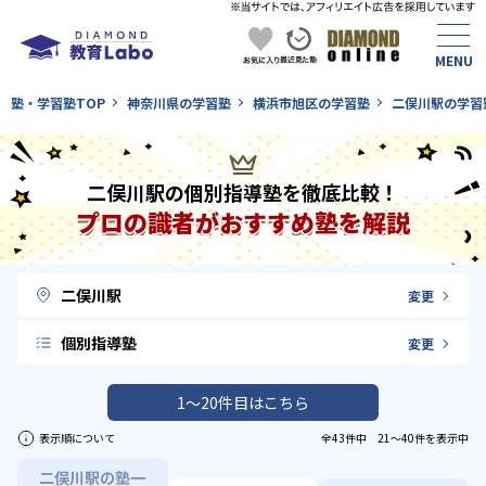
塾・学習塾TOP
神奈川県の学習塾
横浜市旭区の学習塾
二俣川駅の学習
二俣川駅の個別指導塾を徹底比較！
プロの識者がおすすめ塾を解説
二俣川駅
変更
個別指導塾
変更
1〜20件目はこちら
表示順について
全43件中 21〜40件を表示中
二俣川駅の塾一