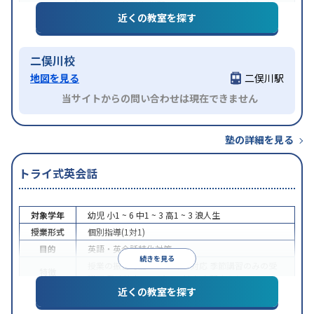
授業の振替可能
学習にPC・タブレットを利用
オン
特徴
近くの教室を探す
ライン対応
1科目から受講可能
二俣川校
地図を見る
二俣川駅
当サイトからの問い合わせは現在できません
塾の詳細を見る
トライ式英会話
対象学年
幼児
小1 ~ 6
中1 ~ 3
高1 ~ 3
浪人生
授業形式
個別指導(1対1)
目的
英語・英会話特化対策
続きを見る
授業の振替可能
オンライン対応
季節講習のみの受
特徴
講可
発達障害の子どもに対応
自習室あり
近くの教室を探す