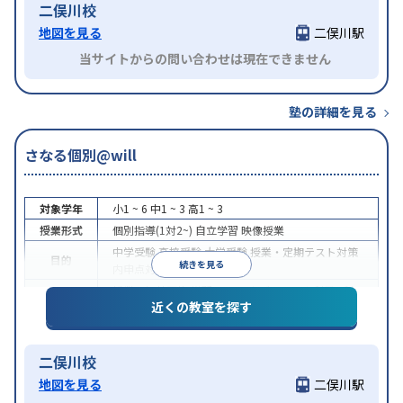
二俣川校
地図を見る
二俣川駅
当サイトからの問い合わせは現在できません
塾の詳細を見る
さなる個別@will
対象学年
小1 ~ 6
中1 ~ 3
高1 ~ 3
授業形式
個別指導(1対2~)
自立学習
映像授業
中学受験
高校受験
大学受験
授業・定期テスト対策
目的
続きを見る
内申点対策
学習習慣の定着
授業の振替可能
学習にPC・タブレットを利用
1科
特徴
近くの教室を探す
目から受講可能
二俣川校
地図を見る
二俣川駅