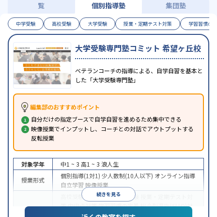
覧
個別指導塾
集団塾
中学受験
高校受験
大学受験
授業・定期テスト対策
学習習慣の
大学受験専門塾コミット 希望ヶ丘校
ベテランコーチの指導による、自学自習を基本と
した「大学受験専門塾」
編集部のおすすめポイント
自分だけの指定ブースで自学自習を進めるため集中できる
映像授業でインプットし、コーチとの対話でアウトプットする
反転授業
対象学年
中1 ~ 3
高1 ~ 3
浪人生
個別指導(1対1)
少人数制(10人以下)
オンライン指導
授業形式
自立学習
映像授業
続きを見る
高校受験
大学受験
医学部受験
授業・定期テスト対
策
内申点対策
学習習慣の定着
総合型選抜(旧AO)対
策
推薦入試対策
学校別特化対策
国公立大対策
私大