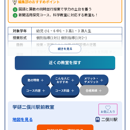
編集部のおすすめポイント
国語と算数の同時並行授業で学力の土台を養う
新聞活用探究コース、科学教室に対応する教室も！
対象学年
幼児
小1 ~ 6
中1 ~ 3
高1 ~ 3
浪人生
授業形式
個別指導(1対1)
個別指導(1対2~)
目的
授業・定期テスト対策
学習習慣の定着
続きを見る
不登校生に対応
学習にPC・タブレットを利用
オン
特徴
ライン対応
近くの教室を探す
こんな人に
メリット・
塾の特徴
おすすめ
デメリット
コース内容
コース料金
合格実績
学研二俣川駅前教室
地図を見る
二俣川駅