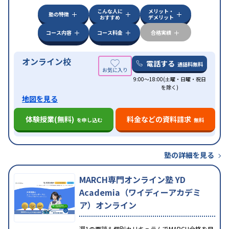
こんな人に
メリット・
塾の特徴
おすすめ
デメリット
コース内容
コース料金
合格実績
オンライン校
電話する
通話料無料
9:00～18:00(土曜・日曜・祝日
を除く)
地図を見る
体験授業(無料)
料金などの資料請求
を申し込む
無料
塾の詳細を見る
MARCH専門オンライン塾 YD
Academia（ワイディーアカデミ
ア）オンライン
週1の面談＆個別カリキュラムでMARCH合格を目