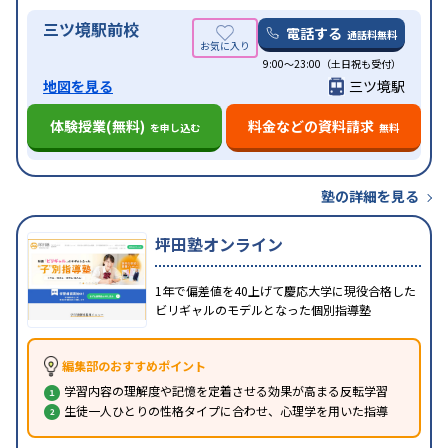
三ツ境駅前校
電話する
通話料無料
9:00～23:00（土日祝も受付）
地図を見る
三ツ境駅
体験授業(無料)
料金などの資料請求
を申し込む
無料
塾の詳細を見る
坪田塾オンライン
1年で偏差値を40上げて慶応大学に現役合格した
ビリギャルのモデルとなった個別指導塾
編集部のおすすめポイント
学習内容の理解度や記憶を定着させる効果が高まる反転学習
生徒一人ひとりの性格タイプに合わせ、心理学を用いた指導