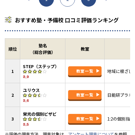
おすすめ塾・予備校 口コミ評価ランキング
塾名
順位
教室
（総合評価）
STEP（ステップ）
1
教室一覧
地域に根ざし
3.9
ユリウス
2
教室一覧
日能研プラネッ
3.6
栄光の個別ビザビ
3
教室一覧
1:2の個別
3.5
※評価の調査方法、調査対象は、
アンケート調査について
を参照