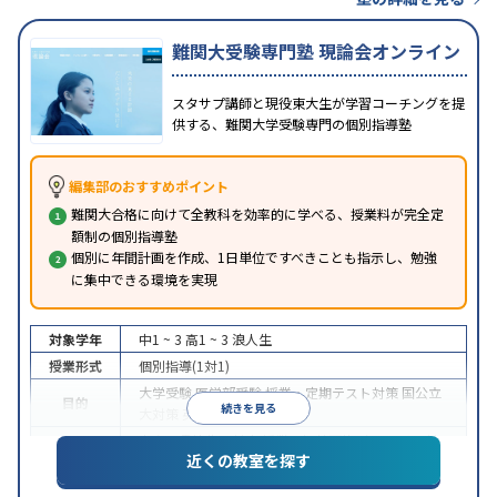
難関大受験専門塾 現論会オンライン
スタサプ講師と現役東大生が学習コーチングを提
供する、難関大学受験専門の個別指導塾
編集部のおすすめポイント
難関大合格に向けて全教科を効率的に学べる、授業料が完全定
額制の個別指導塾
個別に年間計画を作成、1日単位ですべきことも指示し、勉強
に集中できる環境を実現
対象学年
中1 ~ 3
高1 ~ 3
浪人生
授業形式
個別指導(1対1)
大学受験
医学部受験
授業・定期テスト対策
国公立
目的
続きを見る
大対策
英検(英語検定)対策
中高一貫校生に対応
授業の振替可能
オンライン対
特徴
近くの教室を探す
応
自習室あり