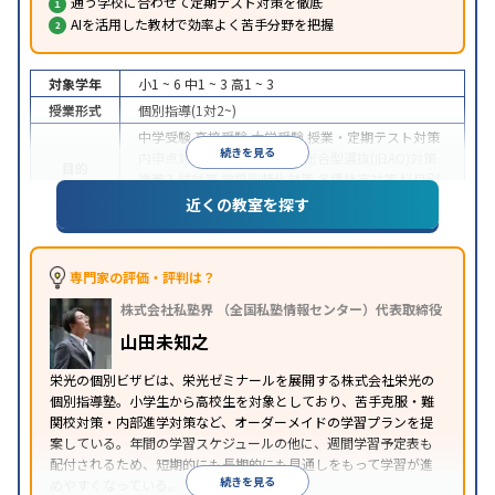
通う学校に合わせて定期テスト対策を徹底
AIを活用した教材で効率よく苦手分野を把握
対象学年
小1 ~ 6
中1 ~ 3
高1 ~ 3
授業形式
個別指導(1対2~)
中学受験
高校受験
大学受験
授業・定期テスト対策
続きを見る
内申点対策
学習習慣の定着
総合型選抜(旧AO)対策
目的
推薦入試対策
学校別特化対策
各種検定対策
科目別
特化対策
近くの教室を探す
中高一貫校生に対応
授業の振替可能
1科目から受講
特徴
可能
※2023年3月調査。
小学校高学年の個別指導塾アンケート調査方法
を参
専門家の評価・評判は？
照
株式会社私塾界 （全国私塾情報センター）代表取締役
山田未知之
栄光の個別ビザビは、栄光ゼミナールを展開する株式会社栄光の
個別指導塾。小学生から高校生を対象としており、苦手克服・難
関校対策・内部進学対策など、オーダーメイドの学習プランを提
案している。年間の学習スケジュールの他に、週間学習予定表も
配付されるため、短期的にも長期的にも見通しをもって学習が進
続きを見る
めやすくなっている。