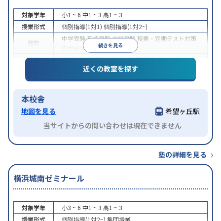
対象学年
小1 ~ 6
中1 ~ 3
高1 ~ 3
授業形式
個別指導(1対1)
個別指導(1対2~)
中学受験
高校受験
大学受験
授業・定期テスト対策
目的
続きを見る
内申点対策
学習習慣の定着
特徴
授業の振替可能
1科目から受講可能
近くの教室を探す
本校舎
地図を見る
希望ヶ丘駅
当サイトからの問い合わせは現在できません
塾の詳細を見る
横浜城南ゼミナール
対象学年
小3 ~ 6
中1 ~ 3
高1 ~ 3
授業形式
個別指導(1対2~)
集団授業