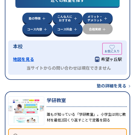
近くの教室を探す
目的
対策
共通テスト対策
英検(英語検定)対策
漢検(漢字
検定)対策
数学特化対策
英語・英会話特化対策
その
他科目別特化対策
こんな人に
メリット・
塾の特徴
おすすめ
デメリット
中高一貫校生に対応
授業の振替可能
不登校生に対
応
学習にPC・タブレットを利用
オンライン対応
1
コース内容
コース料金
合格実績
特徴
科目から受講可能
季節講習のみの受講可
発達障害
の子どもに対応
自習室あり
本校
地図を見る
希望ヶ丘駅
当サイトからの問い合わせは現在できません
塾の詳細を見る
学研教室
誰もが知っている「学研教室」。小学生は同じ教
材を最低2回くり返すことで定着を図る