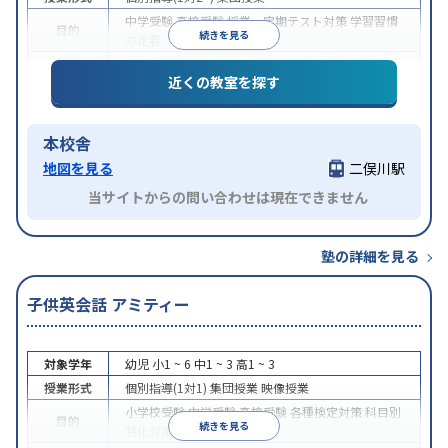
中学受験
高校受験
授業・定期テスト対策
学習習慣
目的
続きを見る
の定着
特徴
授業の振替可能
近くの教室を探す
本校舎
地図を見る
二俣川駅
当サイトからの問い合わせは現在できません
塾の詳細を見る
子供英会話 アミティー
対象学年
幼児
小1 ~ 6
中1 ~ 3
高1 ~ 3
授業形式
個別指導(1対1)
集団授業
映像授業
小学校受験
中学受験
高校受験
各種検定対策
科目別
目的
続きを見る
特化対策