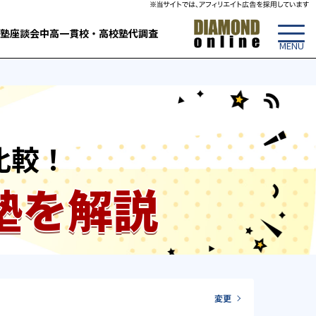
塾
座談会
中高一貫校・高校
塾代調査
比較！
塾を解説
変更