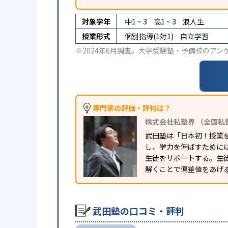
対象学年
中1 ~ 3
高1 ~ 3
浪人生
授業形式
個別指導(1対1)
自立学習
※2024年6月調査。
大学受験塾・予備校のアン
専門家の評価・評判は？
株式会社私塾界 （全国私
武田塾は「日本初！授業
し、学力を伸ばすために
生徒をサポートする。生
解くことで偏差値をあげ
武田塾の口コミ・評判