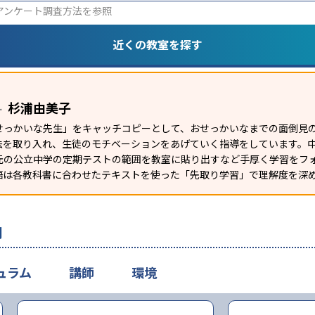
アンケート調査方法
を参照
近くの教室を探す
杉浦由美子
ー
せっかいな先生」をキャッチコピーとして、おせっかいなまでの面倒見
法を取り入れ、生徒のモチベーションをあげていく指導をしています。
元の公立中学の定期テストの範囲を教室に貼り出すなど手厚く学習をフ
語は各教科書に合わせたテキストを使った「先取り学習」で理解度を深
判
ュラム
講師
環境