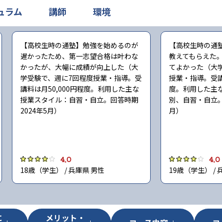
ュラム
講師
環境
【高校生時の通塾】勉強を始めるのが
【高校生時の通
遅かったため、第一志望合格は叶わな
教えてもらえた
かったが、大幅に成績が向上した（大
てよかった（大
学受験で、週に7回程度授業・指導。受
授業・指導。受講料
講料は月50,000円程度。利用した主な
度。利用した主
授業スタイル：自習・自立。回答時期
別、自習・自立。
2024年5月）
月）
4.0
4.0
18歳（学生） / 兵庫県 男性
19歳（学生） / 
に
メリット・