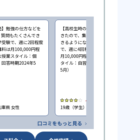
塾】勉強の仕方などを
【高校生時の通塾】勉強する環境がで
。質問もたくさんでき
きたので、集中して取り組むことがで
学受験で、週に2回程度
きるようになったと思う（大学受験
は月100,000円程
で、週に4回程度授業・指導。受講料は
な授業スタイル：個
月10,000円程度。利用した主な授業ス
回答時期2024年5
タイル：自習・自立。回答時期2024年
5月）
4.0
兵庫県 女性
19歳（学生） / 東京都 女性
口コミをもっと見る