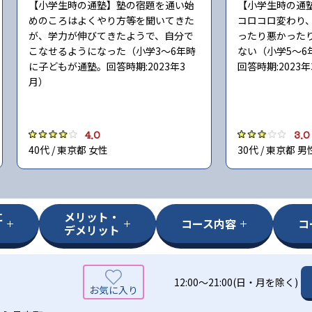
【小学生時の通塾】塾の宿題を通い始
【小学生時の通
めのころはよくやり方等を聞いてきた
コロコロ変わり
が、学力が伸びてきたようで、自分で
ったり悪かった
こなせるようになった（小学3〜6年時
ない（小学5〜6
に子どもが通塾。回答時期:2023年3
回答時期:2023
月）
4.0
3.0
40代 / 東京都 女性
30代 / 東京都 男
に
メリット・
コース内容
コ
デメリット
12:00～21:00(日・月を除く)