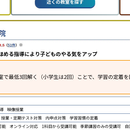
近くの教室を探す
院
※
3.5
（
51件
）
、ほめる指導により子どものやる気をアップ
室で最低3回解く（小学生は2回）ことで、学習の定着を
導
映像授業
授業・定期テスト対策
内申点対策
学習習慣の定着
可能
オンライン対応
1科目から受講可能
季節講習のみの受講可
自