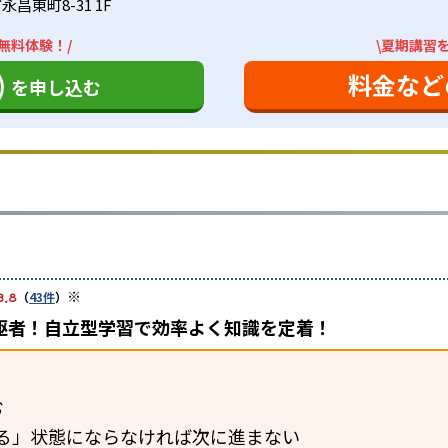
昌東町8-31 1F
無料体験！/
\夏期講習
)
料金など
を申し込む
※
3.8
（
43件
）
駆者！自立型学習で効率よく知識を定着！
む
る」状態にならなければ次に進まない