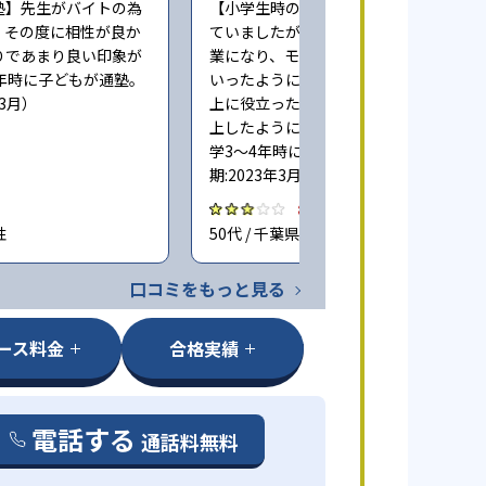
塾】先生がバイトの為
【小学生時の通塾】最初は楽しく通っ
、その度に相性が良か
ていましたが、コロナ禍でリモート授
りであまり良い印象が
業になり、モチベーションが下がって
年時に子どもが通塾。
いったように思います。多少の成績向
年3月）
上に役立ったと思いますが目立って向
上したようには思っておりません（小
学3〜4年時に子どもが通塾。回答時
期:2023年3月）
3.0
性
50代 / 千葉県 女性
口コミをもっと見る
ース料金
合格実績
電話する
通話料無料