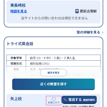
東長崎校
地図を見る
肥前古賀駅
当サイトからの問い合わせは現在できません
塾の詳細を見る
トライ式英会話
対象学年
幼児
小1 ~ 6
中1 ~ 3
高1 ~ 3
浪人生
授業形式
個別指導(1対1)
目的
英語・英会話特化対策
続きを見る
授業の振替可能
オンライン対応
季節講習のみの受
特徴
講可
発達障害の子どもに対応
自習室あり
近くの教室を探す
矢上校
電話する
通話料無料
9:00～23:00（土日祝も受付）