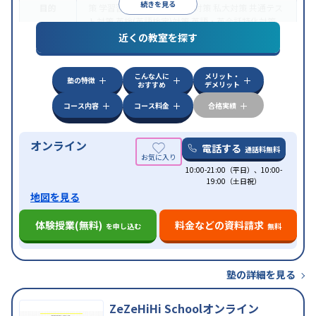
続きを見る
目的
策
学習習慣の定着
国公立大対策
私大対策
共通テス
ト対策
英検(英語検定)対策
英語・英会話特化対策
近くの教室を探す
中高一貫校生に対応
授業の振替可能
不登校生に対
特徴
応
学習にPC・タブレットを利用
オンライン対応
1
科目から受講可能
こんな人に
メリット・
塾の特徴
おすすめ
デメリット
コース内容
コース料金
合格実績
オンライン
電話する
通話料無料
10:00-21:00（平日）、10:00-
19:00（土日祝）
地図を見る
体験授業(無料)
料金などの資料請求
を申し込む
無料
塾の詳細を見る
ZeZeHiHi Schoolオンライン