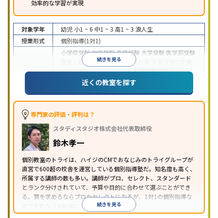
効率的な学習が実現
対象学年
幼児
小1 ~ 6
中1 ~ 3
高1 ~ 3
浪人生
授業形式
個別指導(1対1)
小学校受験
中学受験
高校受験
大学受験
医学部受験
続きを見る
授業・定期テスト対策
内申点対策
学習習慣の定着
総合型選抜(旧AO)対策
推薦入試対策
学校別特化対
目的
策
国公立大対策
私大対策
共通テスト対策
英検(英
近くの教室を探す
語検定)対策
漢検(漢字検定)対策
数学特化対策
英
語・英会話特化対策
その他科目別特化対策
中高一貫校生に対応
授業の振替可能
不登校生に対
専門家の評価・評判は？
応
学習にPC・タブレットを利用
オンライン対応
1
特徴
スタディスタジオ株式会社代表取締役
科目から受講可能
季節講習のみの受講可
発達障害
の子どもに対応
自習室あり
鈴木孝一
※2023年3月調査。
小学校高学年の個別指導塾アンケート調査方法
を参
個別教室のトライは、ハイジのCMでおなじみのトライグループが
照
直営で600超の校舎を運営している個別指導塾だ。知名度も高く、
所属する講師の数も多い。講師がプロ、セレクト、スタンダード
とランク分けされていて、予算や目的に合わせて選ぶことができ
る。質を求めるならプロかセレクトになるが、1対1の個別指導な
続きを見る
のでそれなりの料金になる。