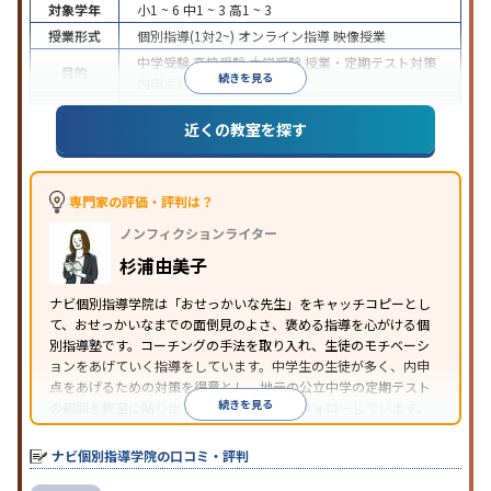
対象学年
小1 ~ 6
中1 ~ 3
高1 ~ 3
授業形式
個別指導(1対2~)
オンライン指導
映像授業
中学受験
高校受験
大学受験
授業・定期テスト対策
目的
続きを見る
内申点対策
学習習慣の定着
成績保証制度あり
授業の振替可能
オンライン対応
近くの教室を探す
特徴
1科目から受講可能
季節講習のみの受講可
自習室あ
り
※2023年3月調査。
小学校高学年の個別指導塾アンケート調査方法
を参
照
専門家の評価・評判は？
ノンフィクションライター
杉浦由美子
ナビ個別指導学院は「おせっかいな先生」をキャッチコピーとし
て、おせっかいなまでの面倒見のよさ、褒める指導を心がける個
別指導塾です。コーチングの手法を取り入れ、生徒のモチベーシ
ョンをあげていく指導をしています。中学生の生徒が多く、内申
点をあげるための対策を得意とし、地元の公立中学の定期テスト
続きを見る
の範囲を教室に貼り出すなど手厚く学習をフォローしています。
オリジナルテキストを使用しており、特に英語は各教科書に合わ
せたテキストを使った「先取り学習」で理解度を深められます。
ナビ個別指導学院の口コミ・評判