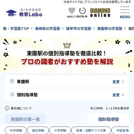
塾・学習塾TOP
長崎県の学習塾
諫早市の学習塾
東園駅の学習塾
個
東園駅の個別指導塾を徹底比較！
プロの識者がおすすめ塾を解説
東園駅
変更
個別指導塾
変更
表示順について
全13件中 1〜13件を表示中
東園駅の塾一覧
個別指導塾
中学受験
高校受験
大学受験
授業・定期テスト対策
学習習慣の