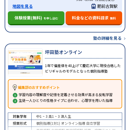
地図を見る
肥前古賀駅
体験授業(無料)
料金などの資料請求
を申し込む
無料
塾の詳細を見る
坪田塾オンライン
1年で偏差値を40上げて慶応大学に現役合格した
ビリギャルのモデルとなった個別指導塾
編集部のおすすめポイント
学習内容の理解度や記憶を定着させる効果が高まる反転学習
生徒一人ひとりの性格タイプに合わせ、心理学を用いた指導
対象学年
中1 ~ 3
高1 ~ 3
浪人生
授業形式
個別指導(1対1)
オンライン指導
自立学習