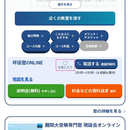
高校受験
大学受験
医学部受験
授業・定期テスト対
続きを見る
策
内申点対策
学習習慣の定着
総合型選抜(旧AO)対
策
推薦入試対策
学校別特化対策
国公立大対策
私大
目的
対策
共通テスト対策
英検(英語検定)対策
漢検(漢字
近くの教室を探す
検定)対策
数学特化対策
英語・英会話特化対策
その
他科目別特化対策
こんな人に
メリット・
中高一貫校生に対応
授業の振替可能
不登校生に対
塾の特徴
おすすめ
デメリット
応
学習にPC・タブレットを利用
オンライン対応
1
特徴
科目から受講可能
季節講習のみの受講可
発達障害
コース内容
コース料金
合格実績
の子どもに対応
坪田塾ONLINE
電話する
通話料無料
10:00～19:00（土日祝も受付）
地図を見る
説明会(無料)
料金などの資料請求
を申し込む
無料
塾の詳細を見る
難関大受験専門塾 現論会オンライン