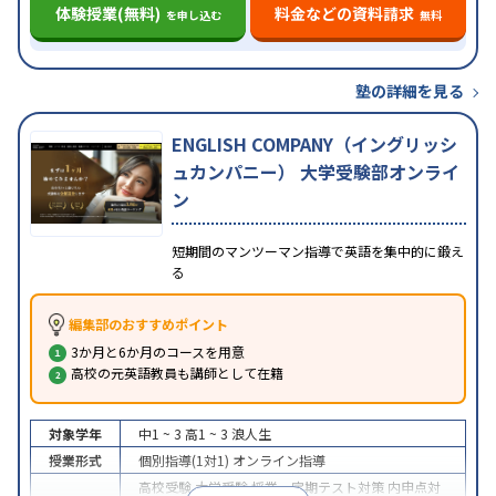
体験授業(無料)
料金などの資料請求
を申し込む
無料
塾の詳細を見る
ENGLISH COMPANY（イングリッシ
ュカンパニー） 大学受験部オンライ
ン
短期間のマンツーマン指導で英語を集中的に鍛え
る
編集部のおすすめポイント
3か月と6か月のコースを用意
高校の元英語教員も講師として在籍
対象学年
中1 ~ 3
高1 ~ 3
浪人生
授業形式
個別指導(1対1)
オンライン指導
高校受験
大学受験
授業・定期テスト対策
内申点対