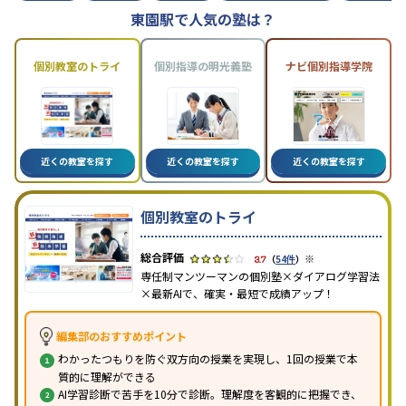
東園駅で人気の塾は？
個別教室のトライ
個別指導の明光義塾
ナビ個別指導学院
近くの教室を探す
近くの教室を探す
近くの教室を探す
個別教室のトライ
※
3.7
（
54件
）
専任制マンツーマンの個別塾×ダイアログ学習法
×最新AIで、確実・最短で成績アップ！
編集部のおすすめポイント
わかったつもりを防ぐ双方向の授業を実現し、1回の授業で本
質的に理解ができる
AI学習診断で苦手を10分で診断。理解度を客観的に把握でき、