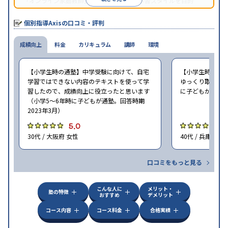
「オンライン家庭教師」など、さまざまな学習スタイルを目的
別・科目別に選択することができる。
個別指導Axisの口コミ・評判
成績向上
料金
カリキュラム
講師
環境
【小学生時の通塾】中学受験に向けて、自宅
【小学生時の通
学習ではできない内容のテキストを使って学
ゆっくり取り組む
習したので、成績向上に役立ったと思います
に子どもが通塾。
（小学5〜6年時に子どもが通塾。回答時期
2023年3月）
5.0
5
30代 / 大阪府 女性
40代 / 兵庫県 女
口コミをもっと見る
こんな人に
メリット・
塾の特徴
おすすめ
デメリット
コース内容
コース料金
合格実績