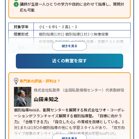
講師が生徒一人ひとりの学力や目的に合わせて指導し、質問対
応も可能
対象学年
小1 ~ 6
中1 ~ 3
高1 ~ 3
授業形式
個別指導(1対1)
個別指導(1対2~)
映像授業
中学受験
高校受験
大学受験
授業・定期テスト対策
続きを見る
目的
内申点対策
学習習慣の定着
総合型選抜(旧AO)対策
推薦入試対策
学校別特化対策
各種検定対策
近くの教室を探す
授業の振替可能
学習にPC・タブレットを利用
オン
特徴
ライン対応
1科目から受講可能
季節講習のみの受講
可
※2023年3月調査。
小学校高学年の個別指導塾アンケート調査方法
を参
専門家の評価・評判は？
照
株式会社私塾界 （全国私塾情報センター）代表取締役
山田未知之
個別指導Axisは、能開センターを展開する株式会社ワオ・コーポレ
ーションがフランチャイズ展開する個別指導塾。「目標に向かう
力」「合格できる力」「自立した心」の育成を目標としている。1
対1または1対2の個別指導の他にも学習スタイルがあり、「双方向
ライブ授業のオンラインゼミ」「教科書準拠AI学習AxisPLUS」
続きを見る