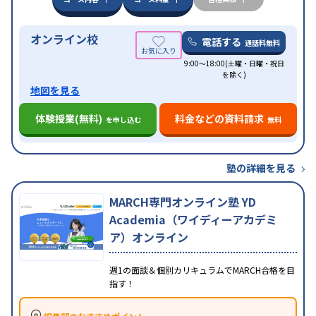
オンライン校
電話する
通話料無料
9:00～18:00(土曜・日曜・祝日
を除く)
地図を見る
体験授業(無料)
料金などの資料請求
を申し込む
無料
塾の詳細を見る
MARCH専門オンライン塾 YD
Academia（ワイディーアカデミ
ア）オンライン
週1の面談＆個別カリキュラムでMARCH合格を目
指す！