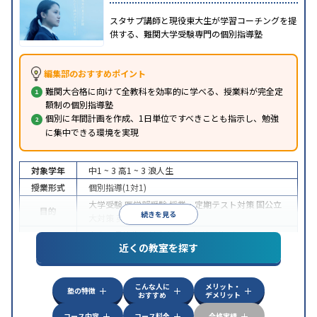
スタサプ講師と現役東大生が学習コーチングを提
供する、難関大学受験専門の個別指導塾
編集部のおすすめポイント
難関大合格に向けて全教科を効率的に学べる、授業料が完全定
額制の個別指導塾
個別に年間計画を作成、1日単位ですべきことも指示し、勉強
に集中できる環境を実現
対象学年
中1 ~ 3
高1 ~ 3
浪人生
授業形式
個別指導(1対1)
大学受験
医学部受験
授業・定期テスト対策
国公立
目的
続きを見る
大対策
英検(英語検定)対策
中高一貫校生に対応
授業の振替可能
オンライン対
特徴
近くの教室を探す
応
自習室あり
こんな人に
メリット・
塾の特徴
おすすめ
デメリット
コース内容
コース料金
合格実績