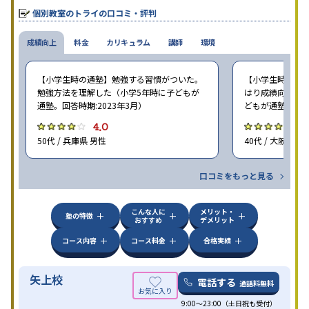
個別教室のトライの口コミ・評判
成績向上
料金
カリキュラム
講師
環境
【小学生時の通塾】勉強する習慣がついた。
【小学生時の通塾
勉強方法を理解した（小学5年時に子どもが
はり成績向上には
通塾。回答時期:2023年3月）
どもが通塾。回答時
4.0
4
50代 / 兵庫県 男性
40代 / 大阪府 女
口コミをもっと見る
こんな人に
メリット・
塾の特徴
おすすめ
デメリット
コース内容
コース料金
合格実績
矢上校
電話する
通話料無料
9:00～23:00（土日祝も受付）