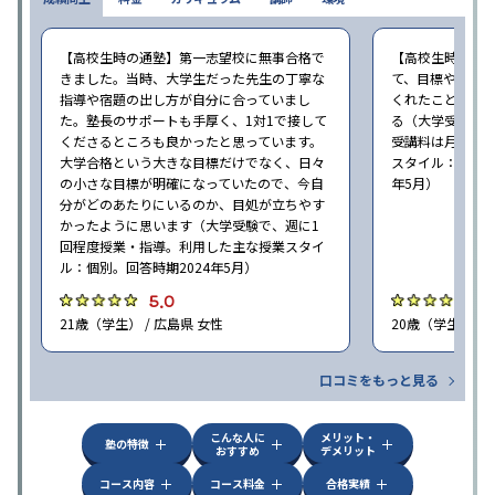
【高校生時の通塾】第一志望校に無事合格で
【高校生時の通
きました。当時、大学生だった先生の丁寧な
て、目標や勉強
指導や宿題の出し方が自分に合っていまし
くれたことが、
た。塾長のサポートも手厚く、1対1で接して
る（大学受験で、
くださるところも良かったと思っています。
受講料は月35,
大学合格という大きな目標だけでなく、日々
スタイル：個別、
の小さな目標が明確になっていたので、今自
年5月）
分がどのあたりにいるのか、目処が立ちやす
かったように思います（大学受験で、週に1
回程度授業・指導。利用した主な授業スタイ
ル：個別。回答時期2024年5月）
5.0
4
21歳（学生） / 広島県 女性
20歳（学生） / 
口コミをもっと見る
こんな人に
メリット・
塾の特徴
おすすめ
デメリット
コース内容
コース料金
合格実績