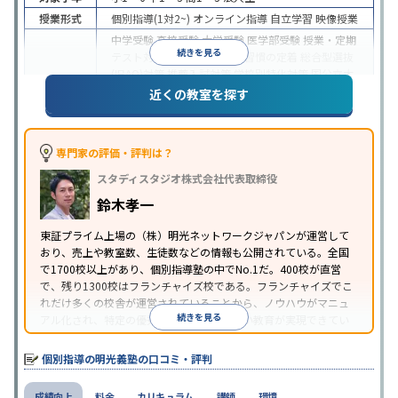
授業形式
個別指導(1対2~)
オンライン指導
自立学習
映像授業
中学受験
高校受験
大学受験
医学部受験
授業・定期
続きを見る
テスト対策
内申点対策
学習習慣の定着
総合型選抜
(旧AO)対策
推薦入試対策
学校別特化対策
国公立大
目的
対策
私大対策
共通テスト対策
英検(英語検定)対策
近くの教室を探す
漢検(漢字検定)対策
数学特化対策
英語・英会話特化
対策
その他科目別特化対策
中高一貫校生に対応
特待生・奨学金制度あり
授業
専門家の評価・評判は？
の振替可能
不登校生に対応
学習にPC・タブレット
スタディスタジオ株式会社代表取締役
特徴
を利用
オンライン対応
1科目から受講可能
季節講
習のみの受講可
発達障害の子どもに対応
自習室あ
鈴木孝一
り
※2023年3月調査。
小学校高学年の個別指導塾アンケート調査方法
を参
東証プライム上場の（株）明光ネットワークジャパンが運営して
おり、売上や教室数、生徒数などの情報も公開されている。全国
照
で1700校以上があり、個別指導塾の中でNo.1だ。400校が直営
で、残り1300校はフランチャイズ校である。フランチャイズでこ
れだけ多くの校舎が運営されていることから、ノウハウがマニュ
続きを見る
アル化され、特定の優秀な人材に依存しない教育が実現できてい
ることが推測される。
個別指導の明光義塾の口コミ・評判
成績向上
料金
カリキュラム
講師
環境