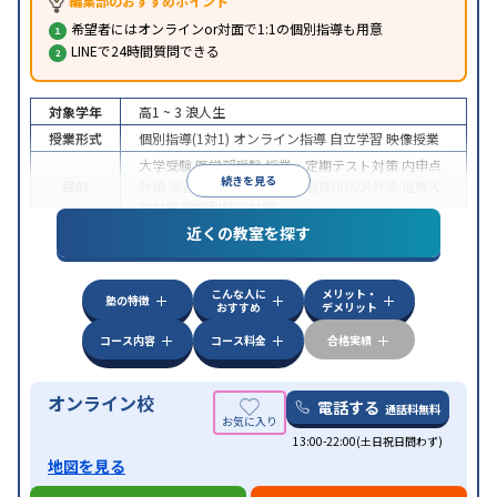
編集部のおすすめポイント
希望者にはオンラインor対面で1:1の個別指導も用意
LINEで24時間質問できる
対象学年
高1 ~ 3
浪人生
授業形式
個別指導(1対1)
オンライン指導
自立学習
映像授業
大学受験
医学部受験
授業・定期テスト対策
内申点
続きを見る
目的
対策
学習習慣の定着
総合型選抜(旧AO)対策
推薦入
試対策
学校別特化対策
近くの教室を探す
中高一貫校生に対応
授業の振替可能
不登校生に対
特徴
応
学習にPC・タブレットを利用
オンライン対応
1
科目から受講可能
こんな人に
メリット・
塾の特徴
おすすめ
デメリット
コース内容
コース料金
合格実績
オンライン校
電話する
通話料無料
13:00-22:00(土日祝日問わず)
地図を見る