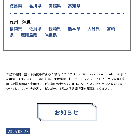
徳島県
香川県
愛媛県
高知県
九州・沖縄
福岡県
佐賀県
長崎県
熊本県
大分県
宮崎
県
鹿児島県
沖縄県
※教育機関、塾・予備校等によるPR情報については、<PR>、<sponsored contents>など
を明示します。また、一部の記事・検索機能において、アフィリエイトプログラム等を利
用した提携機関・企業のサービス紹介を行っています。サービス内容や申し込み方法等に
ついては、リンク先の各サービスのページにある詳細情報を確認してください。
お知らせ
2025.08.23