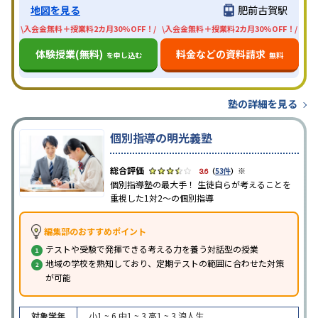
地図を見る
肥前古賀駅
\入会金無料＋授業料2カ月30%OFF！/
\入会金無料＋授業料2カ月30%OFF！/
体験授業(無料)
料金などの資料請求
を申し込む
無料
塾の詳細を見る
個別指導の明光義塾
※
3.6
（
53件
）
個別指導塾の最大手！ 生徒自らが考えることを
重視した1対2〜の個別指導
編集部のおすすめポイント
テストや受験で発揮できる考える力を養う対話型の授業
地域の学校を熟知しており、定期テストの範囲に合わせた対策
が可能
対象学年
小1 ~ 6
中1 ~ 3
高1 ~ 3
浪人生