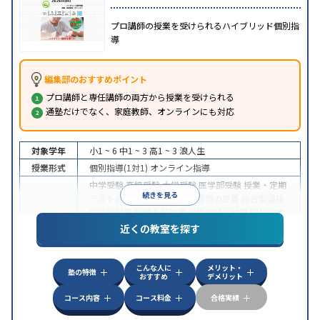
プロ講師の授業を受けられるハイブリッド個別指
導
編集部のおすすめポイント
プロ講師と専任講師の両方から授業を受けられる
通塾だけでなく、家庭教師、オンラインにも対応
対象学年
小1 ~ 6
中1 ~ 3
高1 ~ 3
浪人生
授業形式
個別指導(1対1)
オンライン指導
中学受験
高校受験
大学受験
医学部受験
授業・定期
続きを見る
テスト対策
内申点対策
学習習慣の定着
総合型選抜
(旧AO)対策
推薦入試対策
学校別特化対策
国公立大
目的
対策
私大対策
共通テスト対策
英検(英語検定)対策
近くの教室を探す
漢検(漢字検定)対策
数学特化対策
英語・英会話特化
対策
その他科目別特化対策
こんな人に
メリット・
中高一貫校生に対応
授業の振替可能
不登校生に対
塾の特徴
おすすめ
デメリット
特徴
応
オンライン対応
1科目から受講可能
季節講習の
みの受講可
自習室あり
コース内容
コース料金
合格実績