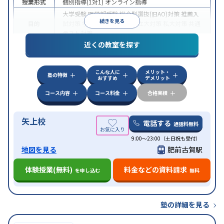
授業形式
個別指導(1対1)
オンライン指導
大学受験
医学部受験
総合型選抜(旧AO)対策
推薦入
続きを見る
目的
試対策
学校別特化対策
国公立大対策
私大対策
共通
テスト対策
近くの教室を探す
中高一貫校生に対応
授業の振替可能
不登校生に対
特徴
応
オンライン対応
1科目から受講可能
季節講習の
みの受講可
自習室あり
こんな人に
メリット・
塾の特徴
おすすめ
デメリット
コース内容
コース料金
合格実績
矢上校
電話する
通話料無料
9:00～23:00（土日祝も受付）
地図を見る
肥前古賀駅
体験授業(無料)
料金などの資料請求
を申し込む
無料
塾の詳細を見る