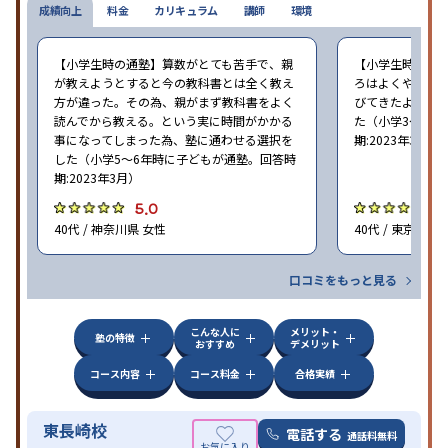
成績向上
料金
カリキュラム
講師
環境
【小学生時の通塾】算数がとても苦手で、親
【小学生時の通
が教えようとすると今の教科書とは全く教え
ろはよくやり方
方が違った。その為、親がまず教科書をよく
びてきたようで
読んでから教える。という実に時間がかかる
た（小学3〜6年
事になってしまった為、塾に通わせる選択を
期:2023年3月）
した（小学5〜6年時に子どもが通塾。回答時
期:2023年3月）
5.0
4
40代 / 神奈川県 女性
40代 / 東京都 女
口コミをもっと見る
こんな人に
メリット・
塾の特徴
おすすめ
デメリット
コース内容
コース料金
合格実績
東長崎校
電話する
通話料無料