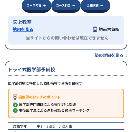
コース内容
コース料金
合格実績
矢上教室
地図を見る
肥前古賀駅
当サイトからの問い合わせは現在できません
塾の詳細を見る
トライ式医学部予備校
医学部受験に特化した個別指導で合格を目指す
編集部のおすすめポイント
医学部専門講師による完全1対1指導
現役医学生による進捗確認と徹底コーチング
対象学年
中1 ~ 3
高1 ~ 3
浪人生