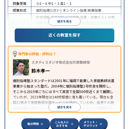
対象学年
小3 ~ 6
中1 ~ 3
高1 ~ 3
授業形式
個別指導(1対2~)
オンライン指導
映像授業
中学受験
高校受験
大学受験
授業・定期テスト対策
続きを見る
内申点対策
学習習慣の定着
総合型選抜(旧AO)対策
目的
推薦入試対策
国公立大対策
私大対策
共通テスト対
策
英検(英語検定)対策
漢検(漢字検定)対策
数学特化
近くの教室を探す
対策
中高一貫校生に対応
授業の振替可能
不登校生に対
応
学習にPC・タブレットを利用
オンライン対応
1
専門家の評価・評判は？
特徴
科目から受講可能
季節講習のみの受講可
自習室あ
スタディスタジオ株式会社代表取締役
り
鈴木孝一
個別指導塾スタンダードは2001年に福岡で創業した家庭教師派遣
事業から始まった塾だ。2004年に個別指導塾1号校舎を開校し、
そこから2019年ごろにはすべて直営で全国500校近くまで展開し
ていたが、2023年現在は240校程度に落ち着いている。現在も全
国32拠点で家庭教師派遣サービスを提供している他、香港での個
続きを見る
別指導塾の運営も行っており、汎用的な指導ノウハウが蓄積され
ていることが伺える。
こんな人に
メリット・
塾の特徴
おすすめ
デメリット