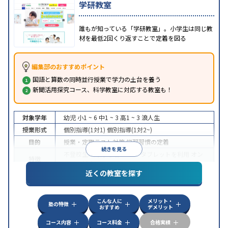
学研教室
誰もが知っている「学研教室」。小学生は同じ教
材を最低2回くり返すことで定着を図る
編集部のおすすめポイント
国語と算数の同時並行授業で学力の土台を養う
新聞活用探究コース、科学教室に対応する教室も！
対象学年
幼児
小1 ~ 6
中1 ~ 3
高1 ~ 3
浪人生
授業形式
個別指導(1対1)
個別指導(1対2~)
目的
授業・定期テスト対策
学習習慣の定着
続きを見る
不登校生に対応
学習にPC・タブレットを利用
オン
特徴
ライン対応
近くの教室を探す
こんな人に
メリット・
塾の特徴
おすすめ
デメリット
コース内容
コース料金
合格実績