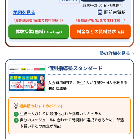
12:00～21:00(日・月を除く)
地図を見る
肥前古賀駅
\夏期講習を4回まで無料体験！/
\夏期講習を4回まで無料体験！/
体験授業(無料)
料金などの資料請求
を申し込む
無料
塾の詳細を見る
個別指導塾スタンダード
入会費用0円で、先生1人が生徒2〜4人を教える
個別指導塾
編集部のおすすめポイント
生徒一人ひとりに最適化された指導カリキュラム
自分のスケジュールに合わせて時間割が選択できるため、部活
や習い事との両立が可能