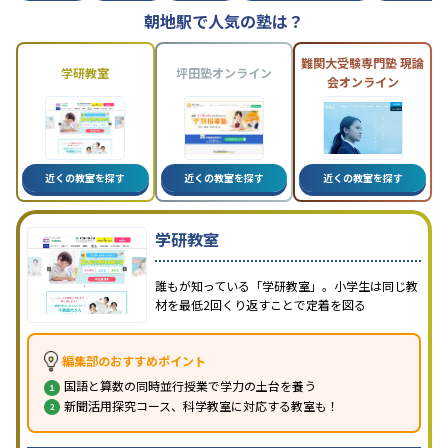
朝地駅で人気の塾は？
難関大受験専門塾 現論
学研教室
坪田塾オンライン
会オンライン
近くの教室を探す
近くの教室を探す
近くの教室を探す
学研教室
誰もが知っている「学研教室」。小学生は同じ教
材を最低2回くり返すことで定着を図る
編集部のおすすめポイント
国語と算数の同時並行授業で学力の土台を養う
新聞活用探究コース、科学教室に対応する教室も！