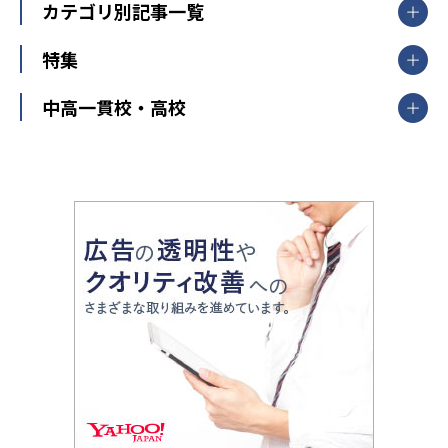
中学受験ランキング
カテゴリ別記事一覧
オンライン指導
明光義塾
大学受験ランキング
北陸
映像授業
ナビ個別指導学院
中学受験
特集
新潟県
富山県
石川県
福井県
個別教室のトライ
高校受験
東進ハイスクール
中部
開成番長直伝！子どもの受験を成功させる方法
中高一貫校・高校
大学受験
武田塾
愛知県
静岡県
岐阜県
三重県
長野県
令和時代の失敗しない塾選び
資格取得・学び直し
山梨県
2020年代の教育
中学入試最前線
教育費・塾代
中学受験最前線
近畿
てら先生の教育業界基本メソッド
座談会
大学入試改革
大阪府
運動と遊びを考える
兵庫県
京都府
奈良県
和歌山県
教育全般
親子で極める家庭学習
滋賀県
令和の大学受験は情報戦！
大学受験塾の選び方
ママテクエグザム
情報Ⅰ、数学が苦手な人注目！最短距離の学力
中学受験に熱心な市区町村ランキング
中国
進化する中高一貫校・高校
アップ法
小学校受験
鳥取県
島根県
岡山県
広島県
山口県
悩み多き「大学受験」相談室
家庭教師
四国
英語・英会話・英検対策
徳島県
香川県
愛媛県
高知県
小学校教師が解説！中学受験のリアル
教育ニュース最前線
九州・沖縄
教育ジャーナリストが徹底解説！ 大学受験の羅
福岡県
佐賀県
長崎県
熊本県
大分県
針盤
宮崎県
鹿児島県
沖縄県