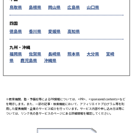
鳥取県
島根県
岡山県
広島県
山口県
四国
徳島県
香川県
愛媛県
高知県
九州・沖縄
福岡県
佐賀県
長崎県
熊本県
大分県
宮崎
県
鹿児島県
沖縄県
※教育機関、塾・予備校等によるPR情報については、<PR>、<sponsored contents>など
を明示します。また、一部の記事・検索機能において、アフィリエイトプログラム等を利
用した提携機関・企業のサービス紹介を行っています。サービス内容や申し込み方法等に
ついては、リンク先の各サービスのページにある詳細情報を確認してください。