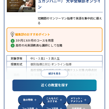
ュカンパニー） 大学受験部オンライ
ン
短期間のマンツーマン指導で英語を集中的に鍛え
る
編集部のおすすめポイント
3か月と6か月のコースを用意
高校の元英語教員も講師として在籍
対象学年
中1 ~ 3
高1 ~ 3
浪人生
授業形式
個別指導(1対1)
オンライン指導
高校受験
大学受験
授業・定期テスト対策
内申点対
続きを見る
目的
策
学習習慣の定着
国公立大対策
私大対策
共通テス
ト対策
英検(英語検定)対策
英語・英会話特化対策
近くの教室を探す
中高一貫校生に対応
授業の振替可能
不登校生に対
特徴
応
学習にPC・タブレットを利用
オンライン対応
1
科目から受講可能
こんな人に
メリット・
塾の特徴
おすすめ
デメリット
コース内容
コース料金
合格実績