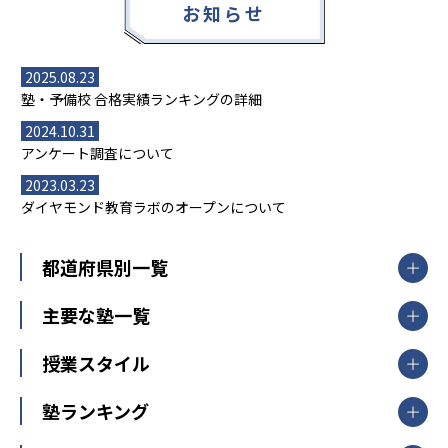
お知らせ
2025.08.23
塾・予備校 合格実績ランキングの詳細
2024.10.31
アンケート調査について
2023.03.23
ダイヤモンド教育ラボのオープンについて
都道府県別一覧
北海道・東北
主要な塾一覧
北海道
青森県
岩手県
宮城県
秋田県
【掲載塾一覧を見る】
授業スタイル
山形県
福島県
臨海セミナー
関東
個別指導
塾ランキング
東京個別指導学院
東京都
神奈川県
埼玉県
千葉県
茨城県
集団授業
個別指導塾TOMAS
栃木県
群馬県