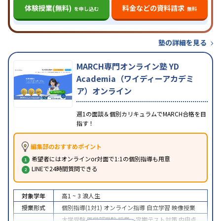
体験授業(無料)
料金などの資料請求
を申し込む
無料
塾の詳細を見る
MARCH専門オンライン塾 YD
Academia（ワイディーアカデミ
ア）オンライン
週1の面談＆個別カリキュラムでMARCH合格を目
指す！
編集部のおすすめポイント
希望者にはオンラインor対面で1:1の個別指導も用意
LINEで24時間質問できる
対象学年
高1 ~ 3
浪人生
授業形式
個別指導(1対1)
オンライン指導
自立学習
映像授業
大学受験
医学部受験
授業・定期テスト対策
内申点