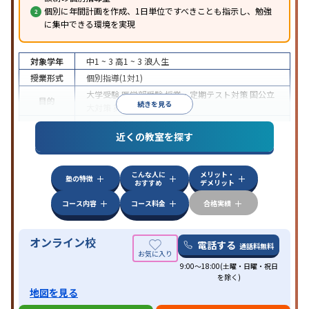
個別に年間計画を作成、1日単位ですべきことも指示し、勉強
に集中できる環境を実現
対象学年
中1 ~ 3
高1 ~ 3
浪人生
授業形式
個別指導(1対1)
大学受験
医学部受験
授業・定期テスト対策
国公立
目的
続きを見る
大対策
英検(英語検定)対策
中高一貫校生に対応
授業の振替可能
オンライン対
特徴
近くの教室を探す
応
自習室あり
こんな人に
メリット・
塾の特徴
おすすめ
デメリット
コース内容
コース料金
合格実績
オンライン校
電話する
通話料無料
9:00～18:00(土曜・日曜・祝日
を除く)
地図を見る