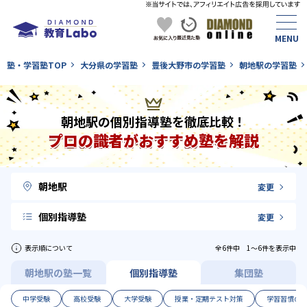
塾・学習塾TOP
大分県の学習塾
豊後大野市の学習塾
朝地駅の学習塾
朝地駅の個別指導塾を徹底比較！
プロの識者がおすすめ塾を解説
朝地駅
変更
個別指導塾
変更
表示順について
全6件中 1〜6件を表示中
朝地駅の塾一覧
個別指導塾
集団塾
中学受験
高校受験
大学受験
授業・定期テスト対策
学習習慣の