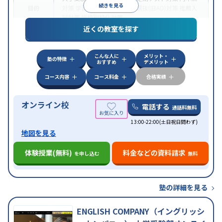
続きを見る
目的
対策
学習習慣の定着
総合型選抜(旧AO)対策
推薦入
試対策
学校別特化対策
近くの教室を探す
中高一貫校生に対応
授業の振替可能
不登校生に対
特徴
応
学習にPC・タブレットを利用
オンライン対応
1
科目から受講可能
こんな人に
メリット・
塾の特徴
おすすめ
デメリット
コース内容
コース料金
合格実績
オンライン校
電話する
通話料無料
13:00-22:00(土日祝日問わず)
地図を見る
体験授業(無料)
料金などの資料請求
を申し込む
無料
塾の詳細を見る
ENGLISH COMPANY（イングリッシ