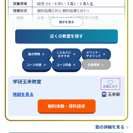
対象学年
幼児
小1 ~ 6
中1 ~ 3
高1 ~ 3
浪人生
授業形式
個別指導(1対1)
個別指導(1対2~)
目的
授業・定期テスト対策
学習習慣の定着
続きを見る
不登校生に対応
学習にPC・タブレットを利用
オン
特徴
ライン対応
近くの教室を探す
こんな人に
メリット・
塾の特徴
おすすめ
デメリット
コース内容
コース料金
合格実績
学研玉来教室
地図を見る
玉来駅
無料体験・資料請求
塾の詳細を見る