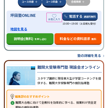
科目から受講可能
季節講習のみの受講可
発達障害
コース内容
コース料金
合格実績
の子どもに対応
坪田塾ONLINE
電話する
通話料無料
10:00～19:00（土日祝も受付）
地図を見る
説明会(無料)
料金などの資料請求
を申し込む
無料
塾の詳細を見る
難関大受験専門塾 現論会オンライン
スタサプ講師と現役東大生が学習コーチングを提
供する、難関大学受験専門の個別指導塾
編集部のおすすめポイント
難関大合格に向けて全教科を効率的に学べる、授業料が完全定
額制の個別指導塾