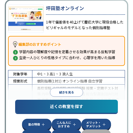
坪田塾オンライン
1年で偏差値を40上げて慶応大学に現役合格した
ビリギャルのモデルとなった個別指導塾
編集部のおすすめポイント
学習内容の理解度や記憶を定着させる効果が高まる反転学習
生徒一人ひとりの性格タイプに合わせ、心理学を用いた指導
対象学年
中1 ~ 3
高1 ~ 3
浪人生
授業形式
個別指導(1対1)
オンライン指導
自立学習
高校受験
大学受験
医学部受験
授業・定期テスト対
続きを見る
策
内申点対策
学習習慣の定着
総合型選抜(旧AO)対
策
推薦入試対策
学校別特化対策
国公立大対策
私大
目的
対策
共通テスト対策
英検(英語検定)対策
漢検(漢字
近くの教室を探す
検定)対策
数学特化対策
英語・英会話特化対策
その
他科目別特化対策
こんな人に
メリット・
中高一貫校生に対応
授業の振替可能
不登校生に対
塾の特徴
おすすめ
デメリット
応
学習にPC・タブレットを利用
オンライン対応
1
特徴