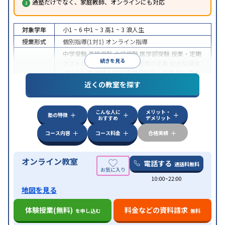
通塾だけでなく、家庭教師、オンラインにも対応
対象学年
小1 ~ 6
中1 ~ 3
高1 ~ 3
浪人生
授業形式
個別指導(1対1)
オンライン指導
中学受験
高校受験
大学受験
医学部受験
授業・定期
続きを見る
テスト対策
内申点対策
学習習慣の定着
総合型選抜
(旧AO)対策
推薦入試対策
学校別特化対策
国公立大
目的
対策
私大対策
共通テスト対策
英検(英語検定)対策
近くの教室を探す
漢検(漢字検定)対策
数学特化対策
英語・英会話特化
対策
その他科目別特化対策
こんな人に
メリット・
中高一貫校生に対応
授業の振替可能
不登校生に対
塾の特徴
おすすめ
デメリット
特徴
応
オンライン対応
1科目から受講可能
季節講習の
みの受講可
自習室あり
コース内容
コース料金
合格実績
オンライン教室
電話する
通話料無料
10:00~22:00
地図を見る
体験授業(無料)
料金などの資料請求
を申し込む
無料