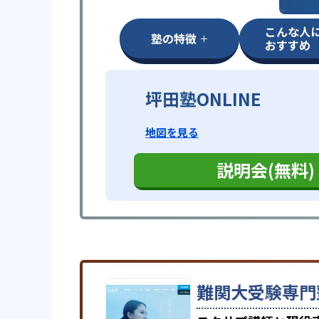
こんな人
塾の特徴
おすすめ
坪田塾ONLINE
地図を見る
説明会(無料)
難関大受験専門