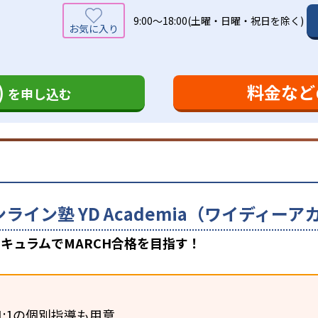
9:00～18:00(土曜・日曜・祝日を除く)
)
料金など
を申し込む
ンライン塾 YD Academia（ワイディ
キュラムでMARCH合格を目指す！
1:1の個別指導も用意