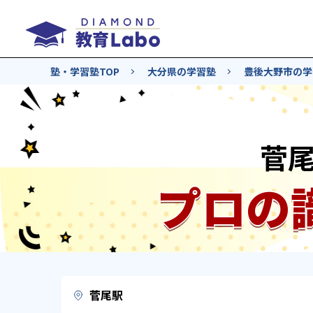
塾・学習塾TOP
大分県の学習塾
豊後大野市の学
菅
プロの
菅尾駅