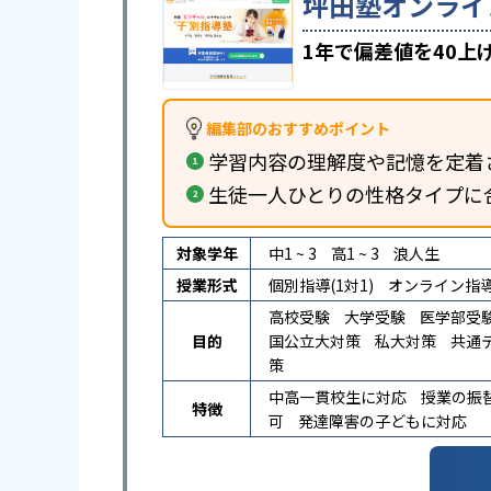
坪田塾オンライ
1年で偏差値を40
編集部のおすすめポイント
学習内容の理解度や記憶を定着
生徒一人ひとりの性格タイプに
対象学年
中1 ~ 3
高1 ~ 3
浪人生
授業形式
個別指導(1対1)
オンライン指
高校受験
大学受験
医学部受
目的
国公立大対策
私大対策
共通
策
中高一貫校生に対応
授業の振
特徴
可
発達障害の子どもに対応