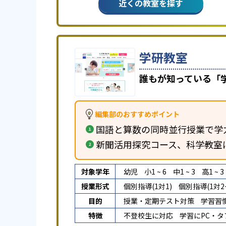
近くの教室を探す
学研教室
誰もが知っている「
編集部のおすすめポイント
国語と算数の同時並行授業で学
新聞活用探究コース、科学教室
対象学年
幼児
小1 ~ 6
中1 ~ 3
高1 ~ 3
授業形式
個別指導(1対1)
個別指導(1対2~
目的
授業・定期テスト対策
学習習
特徴
不登校生に対応
学習にPC・