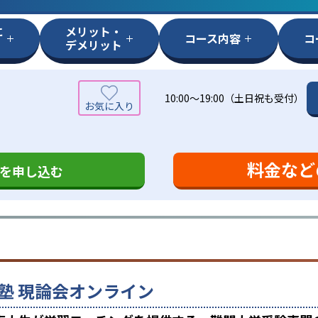
に
メリット・
コース内容
コ
デメリット
10:00～19:00（土日祝も受付）
料金など
を申し込む
塾 現論会オンライン