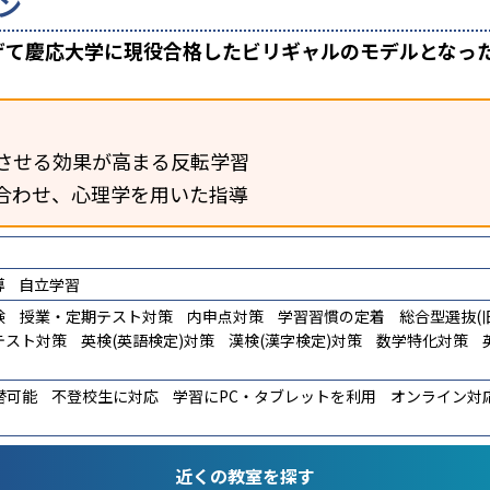
ン
上げて慶応大学に現役合格したビリギャルのモデルとなっ
させる効果が高まる反転学習
合わせ、心理学を用いた指導
導
自立学習
験
授業・定期テスト対策
内申点対策
学習習慣の定着
総合型選抜(旧
テスト対策
英検(英語検定)対策
漢検(漢字検定)対策
数学特化対策
替可能
不登校生に対応
学習にPC・タブレットを利用
オンライン対
近くの教室を探す