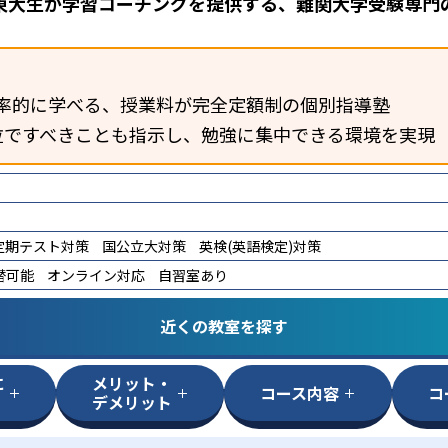
東大生が学習コーチングを提供する、難関大学受験専門
率的に学べる、授業料が完全定額制の個別指導塾
位ですべきことも指示し、勉強に集中できる環境を実現
定期テスト対策
国公立大対策
英検(英語検定)対策
替可能
オンライン対応
自習室あり
近くの教室を探す
に
メリット・
コース内容
コ
デメリット