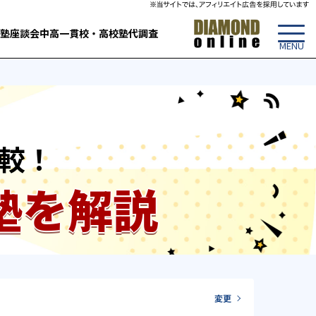
塾
座談会
中高一貫校・高校
塾代調査
較！
塾を解説
変更