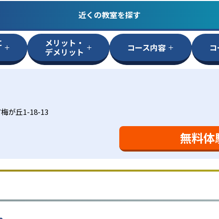
近くの教室を探す
に
メリット・
コース内容
コ
デメリット
が丘1-18-13
無料体