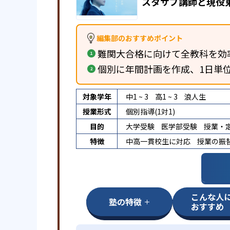
スタサプ講師と現役
編集部のおすすめポイント
難関大合格に向けて全教科を効
個別に年間計画を作成、1日単
対象学年
中1 ~ 3
高1 ~ 3
浪人生
授業形式
個別指導(1対1)
目的
大学受験
医学部受験
授業・
特徴
中高一貫校生に対応
授業の振
こんな人
塾の特徴
おすすめ