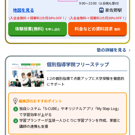
9:00～23:00（土日祝も受付）
地図を見る
泉佐野駅
\入会金無料＋授業料2カ月30%OFF！/
\入会金無料＋授業料2カ月30%OFF！/
体験授業(無料)
料金などの資料請求
を申し込む
無料
塾の詳細を見る
個別指導学院フリーステップ
1:2の個別指導で点数アップと大学受験を徹底的
にサポート
編集部のおすすめポイント
独自システム「S-CUBE」やオリジナルアプリ「My Step Log」
で学習効率が上がる
学習プランナーが生徒一人ひとりに学習プランを作成、家庭と
講師の連携も支援