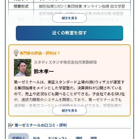
授業形式
個別指導(1対2~)
集団授業
オンライン指導
自立学習
高校受験
授業・定期テスト対策
内申点対策
学習習
続きを見る
目的
慣の定着
学校別特化対策
英検(英語検定)対策
英
語・英会話特化対策
近くの教室を探す
入塾に学力基準あり
学習にPC・タブレットを利用
特徴
オンライン対応
1科目から受講可能
季節講習のみの
受講可
※2023年10月調査。
小学校高学年の集団塾アンケート調査方法
を参照
専門家の評価・評判は？
スタディスタジオ株式会社代表取締役
鈴木孝一
第一ゼミナールは、東証スタンダード上場の(株)ウィザスが運営す
る集団指導をメインとした学習塾だ。決算資料が公開されている
ので、売上や近況なども調べることができる。子会社であるSRJ社
が、速読力開発のシステムを開発しており、第一ゼミナールでも
速読解・思考力コースとして受講することができる。学習指導だ
続きを見る
けでなく能力開発に興味がある場合は、相性がよいだろう。
第一ゼミナールの口コミ・評判
成績向上
料金
カリキュラム
講師
環境