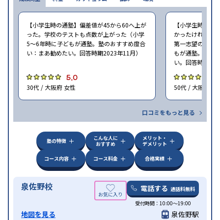
【小学生時の通塾】偏差値が45から60へ上が
【小学生時の通
った。学校のテストも点数が上がった（小学
かったけれど、
5〜6年時に子どもが通塾。塾のおすすめ度合
第一志望の学校に
い：まあ勧めたい。回答時期2023年11月）
もが通塾。塾の
い。回答時期202
5.0
5
30代 / 大阪府 女性
50代 / 大阪府 女
口コミをもっと見る
こんな人に
メリット・
塾の特徴
おすすめ
デメリット
コース内容
コース料金
合格実績
泉佐野校
電話する
通話料無料
受付時間：10:00～19:00
地図を見る
泉佐野駅