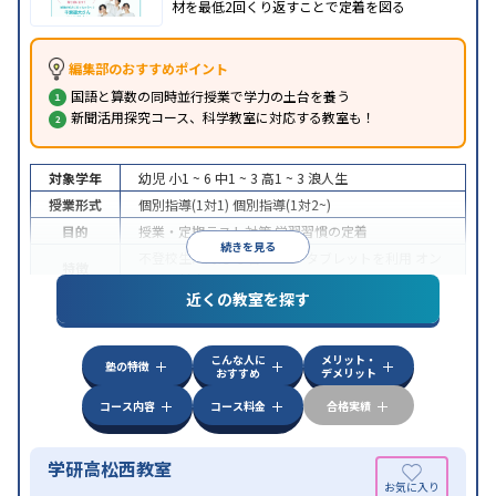
材を最低2回くり返すことで定着を図る
編集部のおすすめポイント
国語と算数の同時並行授業で学力の土台を養う
新聞活用探究コース、科学教室に対応する教室も！
対象学年
幼児
小1 ~ 6
中1 ~ 3
高1 ~ 3
浪人生
授業形式
個別指導(1対1)
個別指導(1対2~)
目的
授業・定期テスト対策
学習習慣の定着
続きを見る
不登校生に対応
学習にPC・タブレットを利用
オン
特徴
ライン対応
近くの教室を探す
こんな人に
メリット・
塾の特徴
おすすめ
デメリット
コース内容
コース料金
合格実績
学研高松西教室