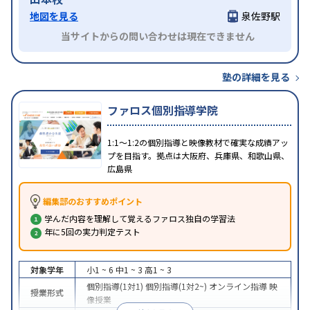
地図を見る
泉佐野駅
当サイトからの問い合わせは現在できません
塾の詳細を見る
ファロス個別指導学院
1:1〜1:2の個別指導と映像教材で確実な成績アッ
プを目指す。拠点は大阪府、兵庫県、和歌山県、
広島県
編集部のおすすめポイント
学んだ内容を理解して覚えるファロス独自の学習法
年に5回の実力判定テスト
対象学年
小1 ~ 6
中1 ~ 3
高1 ~ 3
個別指導(1対1)
個別指導(1対2~)
オンライン指導
映
授業形式
像授業