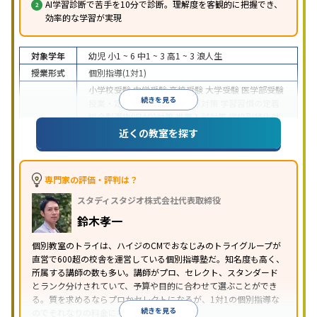
AI学習診断で苦手を10分で診断。理解度を客観的に把握でき、
効率的な学習が実現
対象学年
幼児
小1 ~ 6
中1 ~ 3
高1 ~ 3
浪人生
授業形式
個別指導(1対1)
小学校受験
中学受験
高校受験
大学受験
医学部受験
続きを見る
授業・定期テスト対策
内申点対策
学習習慣の定着
総合型選抜(旧AO)対策
推薦入試対策
学校別特化対
目的
策
国公立大対策
私大対策
共通テスト対策
英検(英
近くの教室を探す
語検定)対策
漢検(漢字検定)対策
数学特化対策
英
語・英会話特化対策
その他科目別特化対策
中高一貫校生に対応
授業の振替可能
不登校生に対
専門家の評価・評判は？
応
学習にPC・タブレットを利用
オンライン対応
1
特徴
スタディスタジオ株式会社代表取締役
科目から受講可能
季節講習のみの受講可
発達障害
の子どもに対応
自習室あり
鈴木孝一
※2023年3月調査。
小学校高学年の個別指導塾アンケート調査方法
を参
個別教室のトライは、ハイジのCMでおなじみのトライグループが
照
直営で600超の校舎を運営している個別指導塾だ。知名度も高く、
所属する講師の数も多い。講師がプロ、セレクト、スタンダード
とランク分けされていて、予算や目的に合わせて選ぶことができ
る。質を求めるならプロかセレクトになるが、1対1の個別指導な
続きを見る
のでそれなりの料金になる。