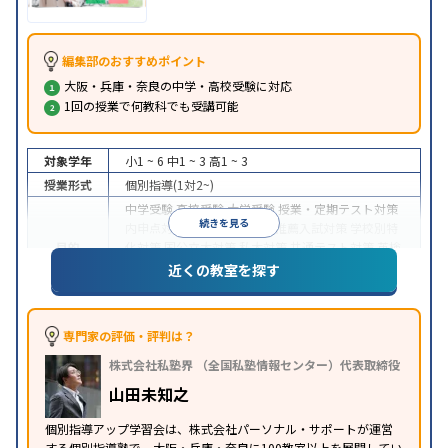
編集部のおすすめポイント
大阪・兵庫・奈良の中学・高校受験に対応
1回の授業で何教科でも受講可能
対象学年
小1 ~ 6
中1 ~ 3
高1 ~ 3
授業形式
個別指導(1対2~)
中学受験
高校受験
大学受験
授業・定期テスト対策
続きを見る
内申点対策
学習習慣の定着
推薦入試対策
学校別特
目的
化対策
国公立大対策
私大対策
共通テスト対策
英検
(英語検定)対策
漢検(漢字検定)対策
数学特化対策
英
近くの教室を探す
語・英会話特化対策
その他科目別特化対策
中高一貫校生に対応
授業の振替可能
不登校生に対
特徴
応
オンライン対応
1科目から受講可能
発達障害の
専門家の評価・評判は？
子どもに対応
自習室あり
株式会社私塾界 （全国私塾情報センター）代表取締役
山田未知之
個別指導アップ学習会は、株式会社パーソナル・サポートが運営
する個別指導塾で、大阪・兵庫・奈良に100教室以上を展開してい