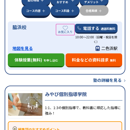
塾の特徴
おすすめ
デメリット
コース内容
コース料金
合格実績
脇浜校
電話する
通話料無料
10:00～22:00（日曜・祝日を除
く）
地図を見る
二色浜駅
体験授業(無料)
料金などの資料請求
を申し込む
無料
塾の詳細を見る
みやび個別指導学院
1:1、1:3の個別指導で、教科書に順応した指導に
強み！
編集部のおすすめポイント