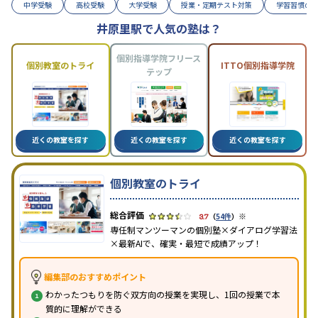
中学受験
高校受験
大学受験
授業・定期テスト対策
学習習慣の
井原里駅で人気の塾は？
個別指導学院フリース
個別教室のトライ
ITTO個別指導学院
テップ
近くの教室を探す
近くの教室を探す
近くの教室を探す
個別教室のトライ
※
3.7
（
54件
）
専任制マンツーマンの個別塾×ダイアログ学習法
×最新AIで、確実・最短で成績アップ！
編集部のおすすめポイント
わかったつもりを防ぐ双方向の授業を実現し、1回の授業で本
質的に理解ができる