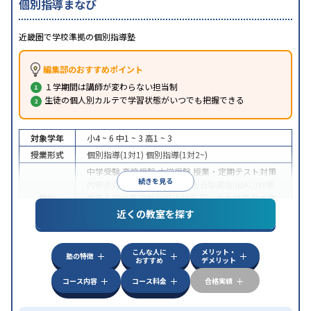
個別指導まなび
近畿圏で学校準拠の個別指導塾
編集部のおすすめポイント
１学期間は講師が変わらない担当制
生徒の個人別カルテで学習状態がいつでも把握できる
対象学年
小4 ~ 6
中1 ~ 3
高1 ~ 3
授業形式
個別指導(1対1)
個別指導(1対2~)
中学受験
高校受験
大学受験
授業・定期テスト対策
続きを見る
内申点対策
学習習慣の定着
総合型選抜(旧AO)対策
目的
推薦入試対策
学校別特化対策
国公立大対策
私大対
策
共通テスト対策
英検(英語検定)対策
漢検(漢字検
近くの教室を探す
定)対策
中高一貫校生に対応
成績保証制度あり
授業の振替
こんな人に
メリット・
特徴
可能
不登校生に対応
1科目から受講可能
発達障害
塾の特徴
おすすめ
デメリット
の子どもに対応
自習室あり
コース内容
コース料金
合格実績