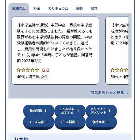
成績向上
料金
カリキュラム
講師
環境
【小学生時の通塾】中堅中高一貫校の中学受
【小学生時の通
験をするため通塾しました。 親が教えるにも
成績が物凄く悪
限界がある中学受験独特の算数の問題、中学
と思う（小学6年
受験経験者の講師がついてくださり、達成
期:2023年3月）
し、費用や時間もかけましたが結果良かった
です（小学4〜6年時に子どもが通塾。回答時
期:2023年3月）
5.0
4
40代 / 埼玉県 女性
50代 / 神奈川県
口コミをもっと見る
こんな人に
メリット・
塾の特徴
おすすめ
デメリット
コース内容
コース料金
合格実績
山本校