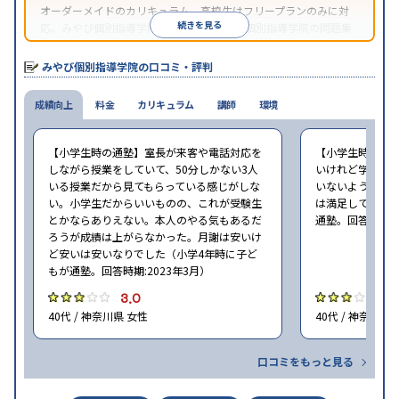
オーダーメイドのカリキュラム。高校生はフリープランのみに対
続きを見る
応。みやび個別指導学院では、系列のITTO個別指導学院の問題集
の購入や模試を受験できる。
みやび個別指導学院の口コミ・評判
成績向上
料金
カリキュラム
講師
環境
【小学生時の通塾】室長が来客や電話対応を
【小学生時の通
しながら授業をしていて、50分しかない3人
いけれど学校の
いる授業だから見てもらっている感じがしな
いないような部
い。小学生だからいいものの、これが受験生
は満足しています
とかならありえない。本人のやる気もあるだ
通塾。回答時期:2
ろうが成績は上がらなかった。月謝は安いけ
ど安いは安いなりでした（小学4年時に子ど
もが通塾。回答時期:2023年3月）
3.0
3
40代 / 神奈川県 女性
40代 / 神奈川県
口コミをもっと見る