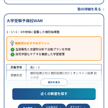
塾の詳細を見る
大学受験予備校WAM
1：1～1：3の地域に密着した個別指導塾
編集部のおすすめポイント
生徒属性と志望校分析で合格プランを作成
自宅学習もケアする徹底した学習管理
対象学年
高1 ~ 3
個別指導(1対1)
個別指導(1対2~)
オンライン指導
自
授業形式
立学習
続きを見る
大学受験
医学部受験
授業・定期テスト対策
内申点
対策
学習習慣の定着
総合型選抜(旧AO)対策
推薦入
目的
試対策
学校別特化対策
国公立大対策
私大対策
共通
近くの教室を探す
テスト対策
授業の振替可能
オンライン対応
1科目から受講可能
特徴
こんな人に
メリット・
季節講習のみの受講可