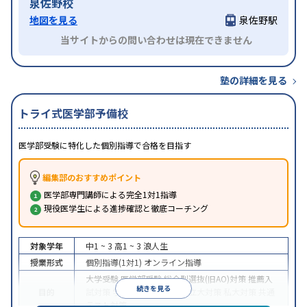
泉佐野校
地図を見る
泉佐野駅
当サイトからの問い合わせは現在できません
塾の詳細を見る
トライ式医学部予備校
医学部受験に特化した個別指導で合格を目指す
編集部のおすすめポイント
医学部専門講師による完全1対1指導
現役医学生による進捗確認と徹底コーチング
対象学年
中1 ~ 3
高1 ~ 3
浪人生
授業形式
個別指導(1対1)
オンライン指導
大学受験
医学部受験
総合型選抜(旧AO)対策
推薦入
続きを見る
目的
試対策
学校別特化対策
国公立大対策
私大対策
共通
テスト対策