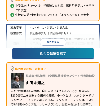
小学生向けコースは中学受験にも対応、無料月例テストを全学
年に実施
生徒の入退室時刻をお知らせする「ほっとメール」で安全
対象学年
小1 ~ 6
中1 ~ 3
高1 ~ 3
浪人生
授業形式
個別指導(1対1)
個別指導(1対2~)
中学受験
高校受験
大学受験
授業・定期テスト対策
続きを見る
目的
内申点対策
学習習慣の定着
英検(英語検定)対策
漢
検(漢字検定)対策
英語・英会話特化対策
近くの教室を探す
1科目から受講可能
季節講習のみの受講可
自習室あ
特徴
り
※2023年3月調査。
小学校高学年の個別指導塾アンケート調査方法
を参
照
専門家の評価・評判は？
株式会社私塾界 （全国私塾情報センター）代表取締役
山田未知之
みやび個別指導学院は、自分未来きょういく株式会社が全国に
1200校以上を展開する個別指導塾。小中学生は、スタンダードプ
ランかフリープランを選択できる。スタンダードプランは、1対3
で教科書中心の学習。フリープランは、1対1から1対3の指導で、