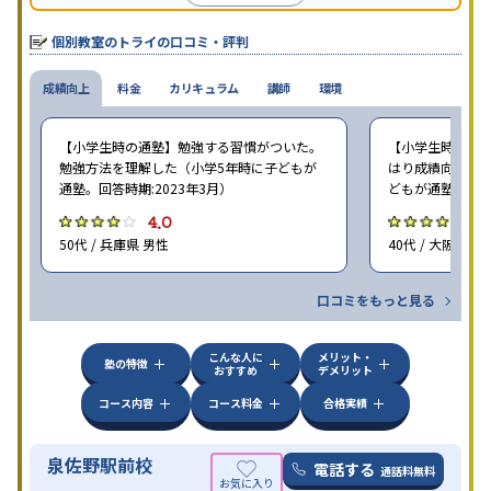
個別教室のトライの口コミ・評判
成績向上
料金
カリキュラム
講師
環境
【小学生時の通塾】勉強する習慣がついた。
【小学生時の通塾
勉強方法を理解した（小学5年時に子どもが
はり成績向上には
通塾。回答時期:2023年3月）
どもが通塾。回答時
4.0
4
50代 / 兵庫県 男性
40代 / 大阪府 女
口コミをもっと見る
こんな人に
メリット・
塾の特徴
おすすめ
デメリット
コース内容
コース料金
合格実績
泉佐野駅前校
電話する
通話料無料