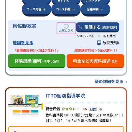
おすすめ
デメリット
コース内容
コース料金
合格実績
泉佐野教室
電話する
通話料無料
9:00～22:00（日・祝も受付）
地図を見る
泉佐野駅
\夏期講習80分×5回が無料！/
\夏期講習80分×5回が無料！/
体験授業(無料)
料金などの資料請求
を申し込む
無料
塾の詳細を見る
ITTO個別指導学院
※
3.5
（
47件
）
教科書準拠のITTO模試で定期テストの点数UP！1
対1、1対2、1対3から選べる個別指導塾！