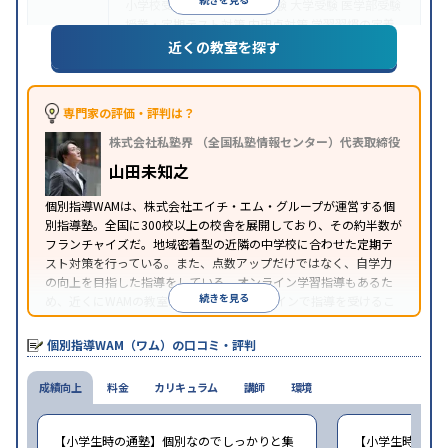
小学校受験
中学受験
高校受験
大学受験
医学部受験
授業・定期テスト対策
内申点対策
学習習慣の定着
目的
総合型選抜(旧AO)対策
推薦入試対策
学校別特化対
近くの教室を探す
策
英検(英語検定)対策
漢検(漢字検定)対策
数学特化
対策
英語・英会話特化対策
その他科目別特化対策
中高一貫校生に対応
授業の振替可能
オンライン対
専門家の評価・評判は？
特徴
応
1科目から受講可能
季節講習のみの受講可
株式会社私塾界 （全国私塾情報センター）代表取締役
※2023年3月調査。
小学校高学年の個別指導塾アンケート調査方法
を参
山田未知之
照
個別指導WAMは、株式会社エイチ・エム・グループが運営する個
別指導塾。全国に300校以上の校舎を展開しており、その約半数が
フランチャイズだ。地域密着型の近隣の中学校に合わせた定期テ
スト対策を行っている。また、点数アップだけではなく、自学力
の向上を目指した指導をしている。オンライン学習指導もあるた
続きを見る
め、近くにWAMの教室がなくても、オンラインで指導を受けるこ
とができる。
個別指導WAM（ワム）の口コミ・評判
成績向上
料金
カリキュラム
講師
環境
【小学生時の通塾】個別なのでしっかりと集
【小学生時の通