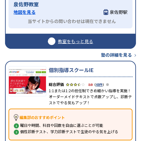
泉佐野教室
地図を見る
泉佐野駅
当サイトからの問い合わせは現在できません
教室をもっと見る
塾の詳細を見る
個別指導スクールIE
※
3.8
（
48件
）
1:1または1:2の担任制できめ細かい指導を実施！
オーダーメイドテキストで点数アップし、診断テ
ストでやる気もアップ！
編集部のおすすめポイント
曜日や時間、科目や回数を自由に選ぶことが可能
個性診断テスト、学力診断テストで生徒のやる気を上げる