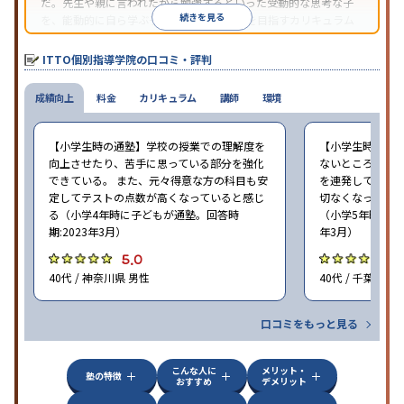
だ。先生や親に言われたから勉強するといった受動的な思考な子
続きを見る
を、能動的に自ら学ぶ子に育てていくことを目指すカリキュラム
である。個別指導の授業とは別に、集団授業形式の特別講座とし
て別料金で提供されるので、単なる成績アップ以上の、子どもの
ITTO個別指導学院の口コミ・評判
心の成長を求める家庭にオススメだ。
成績向上
料金
カリキュラム
講師
環境
【小学生時の通塾】学校の授業での理解度を
【小学生時の通
向上させたり、苦手に思っている部分を強化
ないところがあ
できている。 また、元々得意な方の科目も安
を連発していた
定してテストの点数が高くなっていると感じ
切なくなった。 
る（小学4年時に子どもが通塾。回答時
（小学5年時に子
期:2023年3月）
年3月）
5.0
4
40代 / 神奈川県 男性
40代 / 千葉県 女
口コミをもっと見る
こんな人に
メリット・
塾の特徴
おすすめ
デメリット