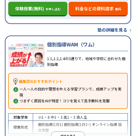
体験授業(無料)
料金などの資料請求
を申し込む
無料
塾の詳細を見る
個別指導WAM（ワム）
1:1,1:2,1:4の3通りで、地域や学校に合わせた個
別指導
編集部のおすすめポイント
一人一人の目的や理想を叶える学習プランで、成績アップを実
現
つまずく原因をAIが特定！コツを覚えて苦手教科を克服
対象学年
小1 ~ 6
中1 ~ 3
高1 ~ 3
浪人生
個別指導(1対1)
個別指導(1対2~)
オンライン指導
自
授業形式
立学習
続きを見る