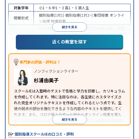
対象学年
小1 ~ 6
中1 ~ 3
高1 ~ 3
浪人生
個別指導(1対1)
個別指導(1対2~)
集団授業
オンライ
授業形式
ン指導
映像授業
続きを見る
中学受験
高校受験
大学受験
医学部受験
授業・定期
テスト対策
内申点対策
学習習慣の定着
総合型選抜
(旧AO)対策
推薦入試対策
学校別特化対策
国公立大
近くの教室を探す
目的
対策
私大対策
共通テスト対策
英検(英語検定)対策
漢検(漢字検定)対策
数学特化対策
その他科目別特化
対策
専門家の評価・評判は？
中高一貫校生に対応
オンライン対応
1科目から受講
特徴
ノンフィクションライター
可能
季節講習のみの受講可
自習室あり
※2023年3月調査。
小学校高学年の個別指導塾アンケート調査方法
を参
杉浦由美子
照
スクールIEは入塾時のテストで性格と学力を診断し、カリキュラム
を作成してくれます。特に注目なのは、各生徒にカスタマイズさ
れた完全オリジナルテキストを作成してくれるという点です。生
徒の弱点の部分を強化できるような内容のテキストを提供してく
れます。また、コロナ禍よりずっと前からオンライン授業を導入
続きを見る
し、ノウハウもしっかりとしています。AIやICTの活用の先駆者的
な個別指導塾です。
個別指導スクールIEの口コミ・評判