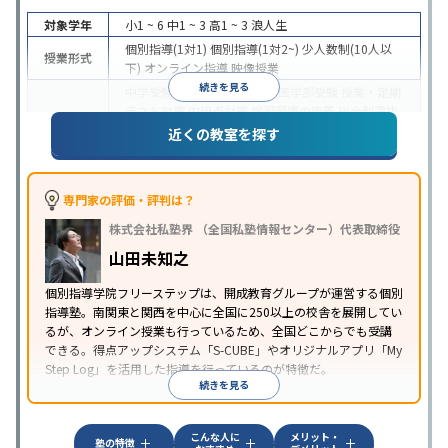
対象学年
小1 ~ 6
中1 ~ 3
高1 ~ 3
浪人生
個別指導(1対1)
個別指導(1対2~)
少人数制(10人以
授業形式
下)
オンライン指導
映像授業
続きを見る
中学受験
高校受験
大学受験
医学部受験
授業・定期
テスト対策
内申点対策
学習習慣の定着
総合型選抜
(旧AO)対策
推薦入試対策
学校別特化対策
国公立大
近くの教室を探す
目的
対策
私大対策
共通テスト対策
英検(英語検定)対策
漢検(漢字検定)対策
数学特化対策
英語・英会話特化
対策
その他科目別特化対策
専門家の評価・評判は？
中高一貫校生に対応
特待生・奨学金制度あり
成績
株式会社私塾界 （全国私塾情報センター）代表取締役
保証制度あり
授業の振替可能
学習にPC・タブレッ
特徴
トを利用
オンライン対応
1科目から受講可能
季節
山田未知之
講習のみの受講可
自習室あり
個別指導学院フリーステップは、開成教育グループが運営する個別
指導塾。南関東と関西を中心に全国に250以上の校舎を展開してい
るが、オンライン授業も行っているため、全国どこからでも受講
できる。得点アップシステム「S-CUBE」やオリジナルアプリ「My
Step Log」を活用した指導を行っているのが特徴だ。
続きを見る
こんな人に
メリット・
塾の特徴