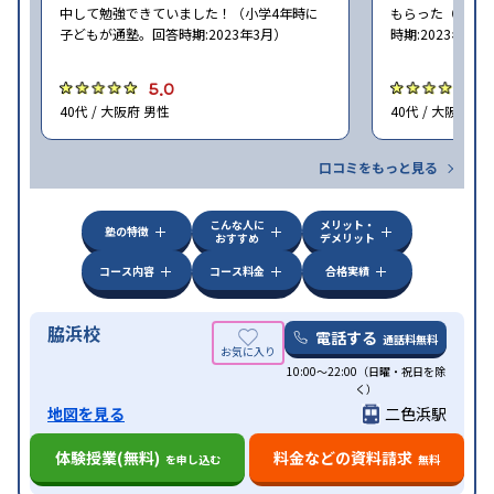
中して勉強できていました！（小学4年時に
もらった（小学5
子どもが通塾。回答時期:2023年3月）
時期:2023年3月
5.0
5
40代 / 大阪府 男性
40代 / 大阪府 女
口コミをもっと見る
こんな人に
メリット・
塾の特徴
おすすめ
デメリット
コース内容
コース料金
合格実績
脇浜校
電話する
通話料無料
10:00～22:00（日曜・祝日を除
く）
地図を見る
二色浜駅
体験授業(無料)
料金などの資料請求
を申し込む
無料