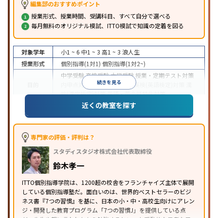
編集部のおすすめポイント
授業形式、授業時間、受講科目、すべて自分で選べる
毎月無料のオリジナル模試、ITTO模試で知識の定着を図る
対象学年
小1 ~ 6
中1 ~ 3
高1 ~ 3
浪人生
授業形式
個別指導(1対1)
個別指導(1対2~)
中学受験
高校受験
大学受験
授業・定期テスト対策
続きを見る
目的
内申点対策
学習習慣の定着
英検(英語検定)対策
漢
検(漢字検定)対策
英語・英会話特化対策
近くの教室を探す
1科目から受講可能
季節講習のみの受講可
自習室あ
特徴
り
※2023年3月調査。
小学校高学年の個別指導塾アンケート調査方法
を参
照
専門家の評価・評判は？
スタディスタジオ株式会社代表取締役
鈴木孝一
ITTO個別指導学院は、1200超の校舎をフランチャイズ主体で展開
している個別指導塾だ。面白いのは、世界的ベストセラーのビジ
ネス書『7つの習慣』を基に、日本の小・中・高校生向けにアレン
ジ・開発した教育プログラム「7つの習慣J」を提供している点