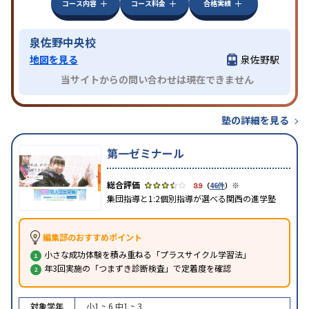
コース内容
コース料金
合格実績
泉佐野中央校
地図を見る
泉佐野駅
当サイトからの問い合わせは現在できません
塾の詳細を見る
第一ゼミナール
※
3.9
（
46件
）
集団指導と1:2個別指導が選べる関西の進学塾
編集部のおすすめポイント
小さな成功体験を積み重ねる「プラスサイクル学習法」
年3回実施の「つまずき診断検査」で定着度を確認
対象学年
小1 ~ 6
中1 ~ 3