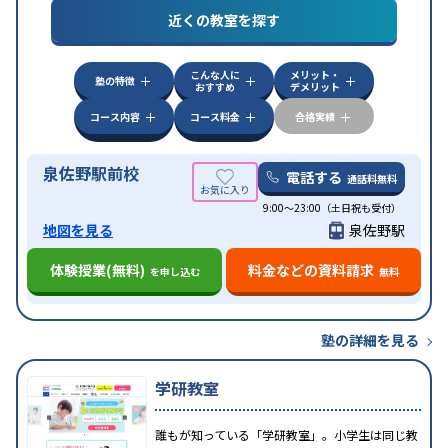
近くの教室を探す
中高一貫校生に対応
授業の振替可能
不登校生に対
特徴
応
オンライン対応
1科目から受講可能
季節講習の
みの受講可
自習室あり
こんな人に
メリット・
塾の特徴
おすすめ
デメリット
コース内容
コース料金
合格実績
泉佐野駅前校
電話する
通話料無料
9:00～23:00（土日祝も受付）
地図を見る
泉佐野駅
体験授業(無料)
料金などの資料請求
を申し込む
無料
塾の詳細を見る
学研教室
誰もが知っている「学研教室」。小学生は同じ教