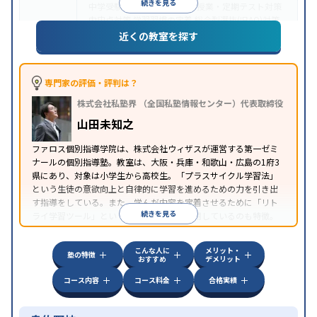
続きを見る
中学受験
高校受験
大学受験
授業・定期テスト対策
内申点対策
学習習慣の定着
総合型選抜(旧AO)対策
目的
推薦入試対策
学校別特化対策
国公立大対策
私大対
近くの教室を探す
策
共通テスト対策
英検(英語検定)対策
数学特化対
策
英語・英会話特化対策
その他科目別特化対策
中高一貫校生に対応
授業の振替可能
不登校生に対
専門家の評価・評判は？
応
学習にPC・タブレットを利用
オンライン対応
1
特徴
株式会社私塾界 （全国私塾情報センター）代表取締役
科目から受講可能
季節講習のみの受講可
自習室あ
り
山田未知之
ファロス個別指導学院は、株式会社ウィザスが運営する第一ゼミ
ナールの個別指導塾。教室は、大阪・兵庫・和歌山・広島の1府3
県にあり、対象は小学生から高校生。「プラスサイクル学習法」
という生徒の意欲向上と自律的に学習を進めるための力を引き出
す指導をしている。また、学んだ内容を定着させるために「リト
続きを見る
ライ学習ツール」という独自のツールを活用しているのも特徴。
こんな人に
メリット・
塾の特徴
おすすめ
デメリット
コース内容
コース料金
合格実績