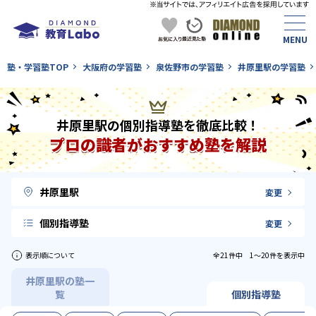
塾・学習塾TOP
大阪府の学習塾
泉佐野市の学習塾
井原里駅の学習塾
井原里駅の個別指導塾を徹底比較！
プロの識者がおすすめ塾を解説
井原里駅
変更
個別指導塾
変更
表示順について
全21件中 1〜20件を表示中
井原里駅の塾一
覧
個別指導塾