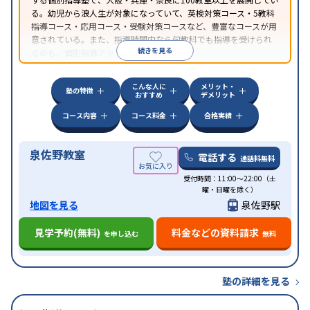
る。幼児から浪人生が対象になっていて、英検対策コース・5教科
指導コース・応用コース・受験対策コースなど、豊富なコースが用
意されている。また、指導時間内なら何教科でも指導を受けられ
続きを見る
るのも、個別指導アップ学習会の特徴。
こんな人に
メリット・
塾の特徴
おすすめ
デメリット
コース内容
コース料金
合格実績
泉佐野教室
電話する
通話料無料
受付時間：11:00～22:00（土
曜・日曜を除く）
地図を見る
泉佐野駅
見学予約(無料)
料金などの資料請求
を申し込む
無料
塾の詳細を見る