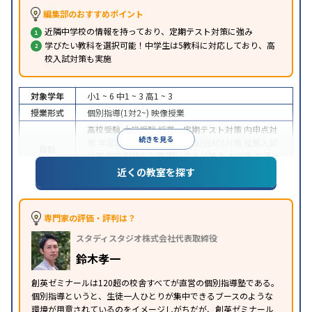
編集部のおすすめポイント
近隣中学校の情報を持っており、定期テスト対策に強み
学びたい教科を選択可能！中学生は5教科に対応しており、高
校入試対策も実施
対象学年
小1 ~ 6
中1 ~ 3
高1 ~ 3
授業形式
個別指導(1対2~)
映像授業
高校受験
大学受験
授業・定期テスト対策
内申点対
続きを見る
策
学習習慣の定着
総合型選抜(旧AO)対策
推薦入試
目的
対策
学校別特化対策
国公立大対策
私大対策
共通テ
スト対策
英検(英語検定)対策
近くの教室を探す
中高一貫校生に対応
授業の振替可能
学習にPC・タ
特徴
ブレットを利用
1科目から受講可能
季節講習のみの
受講可
自習室あり
専門家の評価・評判は？
※2023年3月調査。
小学校高学年の個別指導塾アンケート調査方法
を参
スタディスタジオ株式会社代表取締役
照
鈴木孝一
創英ゼミナールは120超の校舎すべてが直営の個別指導塾である。
個別指導というと、生徒一人ひとりが集中できるブースのような
環境が用意されているのをイメージしがちだが、創英ゼミナール