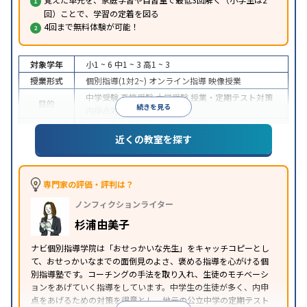
回）ことで、学習の定着を図る
4回まで無料体験が可能！
対象学年
小1 ~ 6
中1 ~ 3
高1 ~ 3
授業形式
個別指導(1対2~)
オンライン指導
映像授業
中学受験
高校受験
大学受験
授業・定期テスト対策
目的
続きを見る
内申点対策
学習習慣の定着
成績保証制度あり
授業の振替可能
オンライン対応
近くの教室を探す
特徴
1科目から受講可能
季節講習のみの受講可
自習室あ
り
※2023年3月調査。
小学校高学年の個別指導塾アンケート調査方法
を参
照
専門家の評価・評判は？
ノンフィクションライター
杉浦由美子
ナビ個別指導学院は「おせっかいな先生」をキャッチコピーとし
て、おせっかいなまでの面倒見のよさ、褒める指導を心がける個
別指導塾です。コーチングの手法を取り入れ、生徒のモチベーシ
ョンをあげていく指導をしています。中学生の生徒が多く、内申
点をあげるための対策を得意とし、地元の公立中学の定期テスト