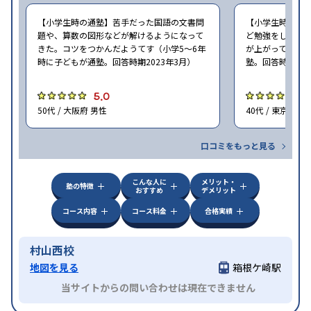
【小学生時の通塾】苦手だった国語の文書問
【小学生時の通
題や、算数の図形などが解けるようになって
ど勉強をしなか
きた。コツをつかんだようてす（小学5〜6年
が上がってました
時に子どもが通塾。回答時期2023年3月）
塾。回答時期202
5.0
4
50代 / 大阪府 男性
40代 / 東京都 女
口コミをもっと見る
こんな人に
メリット・
塾の特徴
おすすめ
デメリット
コース内容
コース料金
合格実績
村山西校
地図を見る
箱根ケ崎駅
当サイトからの問い合わせは現在できません