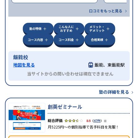
口コミをもっと見る
こんな人に
メリット・
塾の特徴
おすすめ
デメリット
コース内容
コース料金
合格実績
飯能校
地図を見る
飯能、東飯能駅
当サイトからの問い合わせは現在できません
塾の詳細を見る
創英ゼミナール
※
3.5
（
47件
）
月5225円～の個別指導で苦手科目を克服！