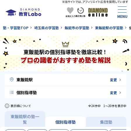
塾・学習塾TOP
埼玉県の学習塾
飯能市の学習塾
東飯能駅の学習塾
東飯能駅の個別指導塾を徹底比較！
プロの識者がおすすめ塾を解説
東飯能駅
変更
個別指導塾
変更
表示順について
全24件中 1〜20件を表示中
東飯能駅の塾一
覧
個別指導塾
集団塾