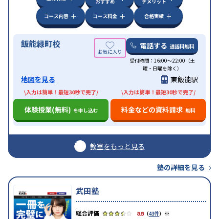
おすすめ
デメリット
コース内容
コース料金
合格実績
飯能緑町校
電話する
通話料無料
受付時間：16:00〜22:00（土
曜・日曜を除く）
地図を見る
東飯能駅
\入力は簡単！最短30秒で完了/
\入力は簡単！最短30秒で完了/
体験授業(無料)
料金などの資料請求
を申し込む
無料
教室をもっと見る
塾の詳細を見る
武田塾
※
3.8
（
43件
）