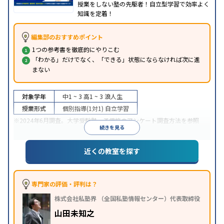
授業をしない塾の先駆者！自立型学習で効率よく
知識を定着！
編集部のおすすめポイント
1つの参考書を徹底的にやりこむ
「わかる」だけでなく、「できる」状態にならなければ次に進
まない
対象学年
中1 ~ 3
高1 ~ 3
浪人生
授業形式
個別指導(1対1)
自立学習
※2024年6月調査。
大学受験塾・予備校のアンケート調査方法
を参照
続きを見る
近くの教室を探す
専門家の評価・評判は？
株式会社私塾界 （全国私塾情報センター）代表取締役
山田未知之