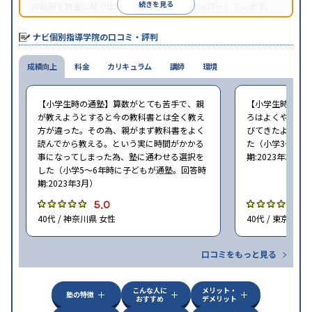
続きを見る
の範囲を教室に貼り出すなど手厚く学習をフォローしています。
オリジナルテキストを使用しており、特に英語は各教科書に合わ
せたテキストを使った「先取り学習」で理解度を深められます。
ナビ個別指導学院の口コミ・評判
成績向上
料金
カリキュラム
講師
環境
【小学生時の通塾】算数がとても苦手で、親
【小学生時の通
が教えようとすると今の教科書とは全く教え
ろはよくやり方
方が違った。その為、親がまず教科書をよく
びてきたようで
読んでから教える。という実に時間がかかる
た（小学3〜6年
事になってしまった為、塾に通わせる選択を
期:2023年3月）
した（小学5〜6年時に子どもが通塾。回答時
期:2023年3月）
5.0
4
40代 / 神奈川県 女性
40代 / 東京都 女
口コミをもっと見る
こんな人に
メリット・
塾の特徴
おすすめ
デメリット