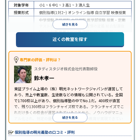
対象学年
小1 ~ 6
中1 ~ 3
高1 ~ 3
浪人生
授業形式
個別指導(1対2~)
オンライン指導
自立学習
映像授業
中学受験
高校受験
大学受験
医学部受験
授業・定期
続きを見る
テスト対策
内申点対策
学習習慣の定着
総合型選抜
(旧AO)対策
推薦入試対策
学校別特化対策
国公立大
目的
対策
私大対策
共通テスト対策
英検(英語検定)対策
近くの教室を探す
漢検(漢字検定)対策
数学特化対策
英語・英会話特化
対策
その他科目別特化対策
中高一貫校生に対応
特待生・奨学金制度あり
授業
専門家の評価・評判は？
の振替可能
不登校生に対応
学習にPC・タブレット
スタディスタジオ株式会社代表取締役
特徴
を利用
オンライン対応
1科目から受講可能
季節講
習のみの受講可
発達障害の子どもに対応
自習室あ
鈴木孝一
り
※2023年3月調査。
小学校高学年の個別指導塾アンケート調査方法
を参
東証プライム上場の（株）明光ネットワークジャパンが運営して
おり、売上や教室数、生徒数などの情報も公開されている。全国
照
で1700校以上があり、個別指導塾の中でNo.1だ。400校が直営
で、残り1300校はフランチャイズ校である。フランチャイズでこ
れだけ多くの校舎が運営されていることから、ノウハウがマニュ
続きを見る
アル化され、特定の優秀な人材に依存しない教育が実現できてい
ることが推測される。
個別指導の明光義塾の口コミ・評判