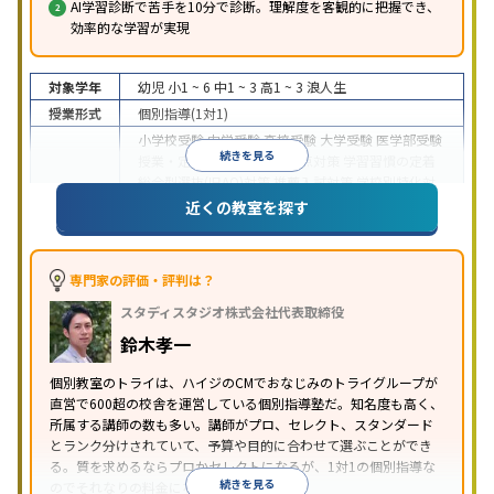
AI学習診断で苦手を10分で診断。理解度を客観的に把握でき、
効率的な学習が実現
対象学年
幼児
小1 ~ 6
中1 ~ 3
高1 ~ 3
浪人生
授業形式
個別指導(1対1)
小学校受験
中学受験
高校受験
大学受験
医学部受験
続きを見る
授業・定期テスト対策
内申点対策
学習習慣の定着
総合型選抜(旧AO)対策
推薦入試対策
学校別特化対
目的
策
国公立大対策
私大対策
共通テスト対策
英検(英
近くの教室を探す
語検定)対策
漢検(漢字検定)対策
数学特化対策
英
語・英会話特化対策
その他科目別特化対策
中高一貫校生に対応
授業の振替可能
不登校生に対
専門家の評価・評判は？
応
学習にPC・タブレットを利用
オンライン対応
1
特徴
スタディスタジオ株式会社代表取締役
科目から受講可能
季節講習のみの受講可
発達障害
の子どもに対応
自習室あり
鈴木孝一
※2023年3月調査。
小学校高学年の個別指導塾アンケート調査方法
を参
個別教室のトライは、ハイジのCMでおなじみのトライグループが
照
直営で600超の校舎を運営している個別指導塾だ。知名度も高く、
所属する講師の数も多い。講師がプロ、セレクト、スタンダード
とランク分けされていて、予算や目的に合わせて選ぶことができ
る。質を求めるならプロかセレクトになるが、1対1の個別指導な
続きを見る
のでそれなりの料金になる。