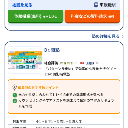
地図を見る
東飯能駅
体験授業(無料)
料金などの資料請求
を申し込む
無料
塾の詳細を見る
Dr.関塾
※
3.6
（
43件
）
「パターン授業法」で効率的な授業を行う1:1～
1:3の個別指導塾
編集部のおすすめポイント
学力や性格に合わせて1:1～1:3までの指導形式を選べる
カウンセリングや学力テストを踏まえて個別の学習カリキュラ
ムを作成
対象学年
小1 ~ 6
中1 ~ 3
高1 ~ 3
浪人生