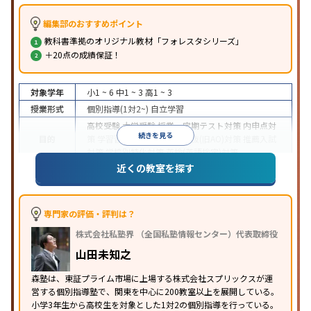
編集部のおすすめポイント
教科書準拠のオリジナル教材「フォレスタシリーズ」
＋20点の成績保証！
対象学年
小1 ~ 6
中1 ~ 3
高1 ~ 3
授業形式
個別指導(1対2~)
自立学習
高校受験
大学受験
授業・定期テスト対策
内申点対
続きを見る
目的
策
学習習慣の定着
総合型選抜(旧AO)対策
推薦入試
対策
学校別特化対策
英検(英語検定)対策
近くの教室を探す
成績保証制度あり
1科目から受講可能
季節講習のみ
特徴
の受講可
自習室あり
※2023年3月調査。
小学校高学年の個別指導塾アンケート調査方法
を参
照
専門家の評価・評判は？
株式会社私塾界 （全国私塾情報センター）代表取締役
山田未知之
森塾は、東証プライム市場に上場する株式会社スプリックスが運
営する個別指導塾で、関東を中心に200教室以上を展開している。
小学3年生から高校生を対象とした1対2の個別指導を行っている。