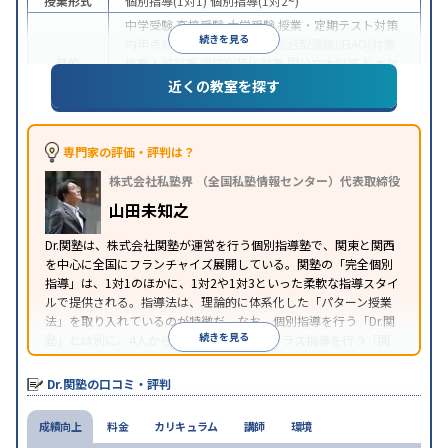
授業形式
個別指導(1対1)
個別指導(1対2~)
中学受験
高校受験
大学受験
授業・定期テスト対策
続きを見る
内申点対策
学習習慣の定着
総合型選抜(旧AO)対策
目的
推薦入試対策
学校別特化対策
国公立大対策
私大対
策
共通テスト対策
英検(英語検定)対策
漢検(漢字検
近くの教室を探す
定)対策
数学特化対策
中高一貫校生に対応
授業の振替可能
不登校生に対
特徴
応
1科目から受講可能
季節講習のみの受講可
発達
専門家の評価・評判は？
障害の子どもに対応
自習室あり
株式会社私塾界 （全国私塾情報センター）代表取締役
※2023年3月調査。
小学校高学年の個別指導塾アンケート調査方法
を参
山田未知之
照
Dr.関塾は、株式会社関塾が運営を行う個別指導塾で、関東と関西
を中心に全国にフランチャイズ展開している。関塾の「完全個別
指導」は、1対1のほかに、1対2や1対3といった柔軟な指導スタイ
ルで提供される。指導法は、理論的に体系化した「パターン授業
法」を取り入れているのが特徴だ。なお、個別指導を行う「Dr.関
続きを見る
塾」とは別に、4人から12人前後の少人数クラス指導を行う「関
塾」がある。
Dr.関塾の口コミ・評判
成績向上
料金
カリキュラム
講師
環境