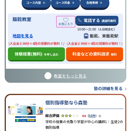
コース内容
コース料金
合格実績
飯能教室
電話する
通話料無料
10:00〜21:00（土日祝含む）
地図を見る
飯能、東飯能駅
\入会金と90分×4回の授業料が無料！/
\入会金と90分×4回の授業料が無料！/
体験授業(無料)
料金などの資料請求
を申し込む
無料
教室をもっと見る
塾の詳細を見る
個別指導塾なら森塾
※
3.4
（
55件
）
学校の授業の先取り学習が中心の講師1：生徒2の
個別指導