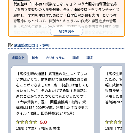
武田塾は「日本初！授業をしない。」という大胆な指導理念を掲
げる自立学習型の大学受験塾。全国に400校以上をフランチャイズ
展開し、学力を伸ばすためには「自学自習が最も大切」という教
育理念にもとづいて、個別カリキュラムの作成と学習進捗の管理
をしながら生徒をサポートする。生徒に合った参考書を1冊ずつ完
続きを見る
璧にするという指導スタイルで、参考書の問題を全部正解するま
で繰り返し問題を解くことで偏差値をあげるという手法を取って
いる。
武田塾の口コミ・評判
成績向上
料金
カリキュラム
講師
環境
【高校生時の通塾】武田塾の先生はとてもい
【高校生時の通
い方ばかりで、前を向いて受験勉強に取り組
たため、第一志
むことができました!! 第一志望には落ちてし
幅に成績が向上し
まいましたが、そのおかげで希望する進路に
程度授業・指導。
進むことができたのでとてもよかったです！
利用した主な授
（大学受験で、週に1回程度授業・指導。受
答時期2024年5
講料は月52,000円程度。利用した主な授業ス
タイル：個別。回答時期2024年5月）
5.0
4
18歳（学生） / 福岡県 男性
18歳（学生） / 