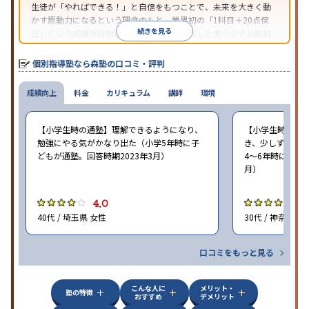
生徒が「やればできる！」と自信をもつことで、未来を大きく動
かす原動力になるという理念のもと、業界初の「1科目＋20点保
続きを見る
証」という成績保証制度を採用。同社が開発したオリジナル教材
「フォレスタシリーズ」は全国各地の学習塾でも採用されてい
る。
個別指導塾なら森塾の口コミ・評判
成績向上
料金
カリキュラム
講師
環境
【小学生時の通塾】理解できるようになり、
【小学生時の通
勉強にやる気がかなり出た（小学5年時に子
き、少しずつ成
どもが通塾。回答時期2023年3月）
4〜6年時に子ど
月）
4.0
4
40代 / 埼玉県 女性
30代 / 神奈川県
口コミをもっと見る
こんな人に
メリット・
塾の特徴
おすすめ
デメリット