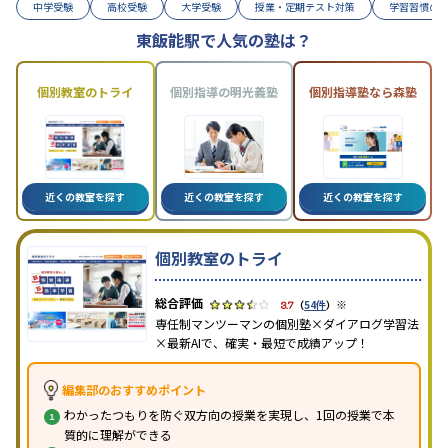
中学受験
高校受験
大学受験
授業・定期テスト対策
学習習慣の
東飯能駅で人気の塾は？
個別教室のトライ
個別指導の明光義塾
個別指導塾なら森塾
近くの教室を探す
近くの教室を探す
近くの教室を探す
個別教室のトライ
※
3.7
（
54件
）
専任制マンツーマンの個別塾×ダイアログ学習法
×最新AIで、確実・最短で成績アップ！
編集部のおすすめポイント
わかったつもりを防ぐ双方向の授業を実現し、1回の授業で本
質的に理解ができる