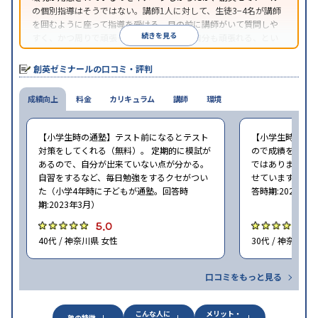
の個別指導はそうではない。講師1人に対して、生徒3−4名が講師
を囲むように座って指導を受ける。目の前に講師がいて質問しや
続きを見る
すく、かつ周りで頑張っている仲間がいて自分も頑張れる、とい
う環境を実現している。
創英ゼミナールの口コミ・評判
成績向上
料金
カリキュラム
講師
環境
【小学生時の通塾】テスト前になるとテスト
【小学生時の通
対策をしてくれる（無料）。 定期的に模試が
ので成績を向上
あるので、自分が出来ていない点が分かる。
ではありません
自習をするなど、毎日勉強をするクセがつい
せています（小学
た（小学4年時に子どもが通塾。回答時
答時期:2023年3
期:2023年3月）
5.0
4
40代 / 神奈川県 女性
30代 / 神奈川県
口コミをもっと見る
こんな人に
メリット・
塾の特徴