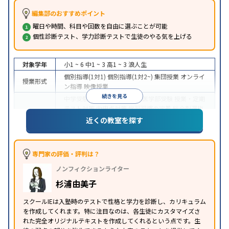
編集部のおすすめポイント
曜日や時間、科目や回数を自由に選ぶことが可能
個性診断テスト、学力診断テストで生徒のやる気を上げる
対象学年
小1 ~ 6
中1 ~ 3
高1 ~ 3
浪人生
個別指導(1対1)
個別指導(1対2~)
集団授業
オンライ
授業形式
ン指導
映像授業
続きを見る
中学受験
高校受験
大学受験
医学部受験
授業・定期
テスト対策
内申点対策
学習習慣の定着
総合型選抜
(旧AO)対策
推薦入試対策
学校別特化対策
国公立大
近くの教室を探す
目的
対策
私大対策
共通テスト対策
英検(英語検定)対策
漢検(漢字検定)対策
数学特化対策
その他科目別特化
対策
専門家の評価・評判は？
中高一貫校生に対応
オンライン対応
1科目から受講
特徴
ノンフィクションライター
可能
季節講習のみの受講可
自習室あり
※2023年3月調査。
小学校高学年の個別指導塾アンケート調査方法
を参
杉浦由美子
照
スクールIEは入塾時のテストで性格と学力を診断し、カリキュラム
を作成してくれます。特に注目なのは、各生徒にカスタマイズさ
れた完全オリジナルテキストを作成してくれるという点です。生