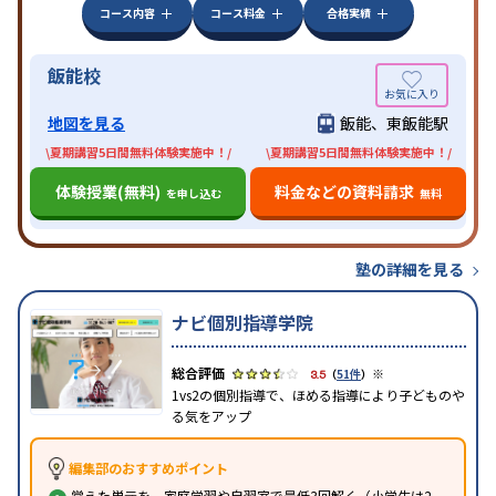
コース内容
コース料金
合格実績
飯能校
地図を見る
飯能、東飯能駅
\夏期講習5日間無料体験実施中！/
\夏期講習5日間無料体験実施中！/
体験授業(無料)
料金などの資料請求
を申し込む
無料
塾の詳細を見る
ナビ個別指導学院
※
3.5
（
51件
）
1vs2の個別指導で、ほめる指導により子どものや
る気をアップ
編集部のおすすめポイント
覚えた単元を、家庭学習や自習室で最低3回解く（小学生は2