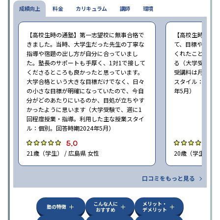
成績向上
料金
カリキュラム
講師
環境
【高校生時の通塾】第一志望校に無事合格で
【高校生時の通
きました。当時、大学生だった先生の丁寧な
て、目標や勉強
指導や宿題の出し方が自分に合っていまし
くれたことが、
た。塾長のサポートも手厚く、1対1で接して
る（大学受験で、
くださるところも良かったと思っています。
受講料は月35,
大学合格という大きな目標だけでなく、日々
スタイル：個別、
の小さな目標が明確になっていたので、今自
年5月）
分がどのあたりにいるのか、目処が立ちやす
かったように思います（大学受験で、週に1
回程度授業・指導。利用した主な授業スタイ
ル：個別。回答時期2024年5月）
5.0
4
21歳（学生） / 広島県 女性
20歳（学生） / 
口コミをもっと見る
こんな人に
メリット・
塾の特徴
おすすめ
デメリット