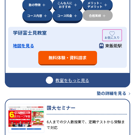
こんな人に
メリット・
塾の特徴
おすすめ
デメリット
コース内容
コース料金
合格実績
学研富士見教室
地図を見る
東飯能駅
無料体験・資料請求
教室をもっと見る
塾の詳細を見る
国大セミナー
6人までの少人数授業で、定期テストから受験ま
で対応