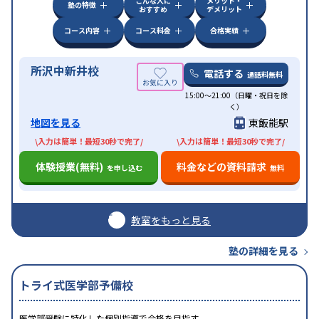
こんな人に
メリット・
塾の特徴
おすすめ
デメリット
コース内容
コース料金
合格実績
所沢中新井校
電話する
通話料無料
15:00〜21:00（日曜・祝日を除
く）
地図を見る
東飯能駅
\入力は簡単！最短30秒で完了/
\入力は簡単！最短30秒で完了/
体験授業(無料)
料金などの資料請求
を申し込む
無料
教室をもっと見る
塾の詳細を見る
トライ式医学部予備校
医学部受験に特化した個別指導で合格を目指す