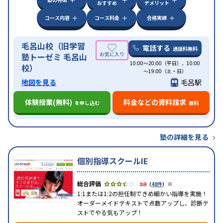
おすすめ
デメリット
コース内容
コース料金
合格実績
毛呂山校（旧学習
電話する
通話料無料
塾トーゼミ 毛呂山
10:00～20:00（平日）、10:00
校）
～19:00（土・日）
地図を見る
毛呂駅
体験授業(無料)
料金などの資料請求
を申し込む
無料
塾の詳細を見る
個別指導スクールIE
※
3.8
（
48件
）
1:1または1:2の担任制できめ細かい指導を実施！
オーダーメイドテキストで点数アップし、診断テ
ストでやる気もアップ！