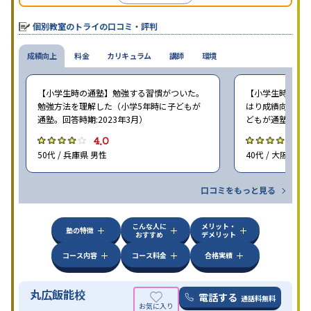
個別教室のトライの口コミ・評判
成績向上
料金
カリキュラム
講師
環境
【小学生時の通塾】勉強する習慣がついた。
【小学生時の通塾
勉強方法を理解した（小学5年時に子どもが
はり成績向上には
通塾。回答時期:2023年3月）
どもが通塾。回答時
4.0
4
50代 / 兵庫県 男性
40代 / 大阪府 女
口コミをもっと見る
こんな人に
メリット・
塾の特徴
おすすめ
デメリット
コース内容
コース料金
合格実績
丸広飯能校
電話する
通話料無料