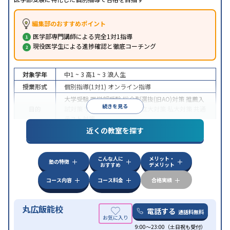
編集部のおすすめポイント
医学部専門講師による完全1対1指導
現役医学生による進捗確認と徹底コーチング
対象学年
中1 ~ 3
高1 ~ 3
浪人生
授業形式
個別指導(1対1)
オンライン指導
大学受験
医学部受験
総合型選抜(旧AO)対策
推薦入
続きを見る
目的
試対策
学校別特化対策
国公立大対策
私大対策
共通
テスト対策
近くの教室を探す
中高一貫校生に対応
授業の振替可能
不登校生に対
特徴
応
オンライン対応
1科目から受講可能
季節講習の
みの受講可
自習室あり
こんな人に
メリット・
塾の特徴
おすすめ
デメリット
コース内容
コース料金
合格実績
丸広飯能校
電話する
通話料無料
9:00～23:00（土日祝も受付）