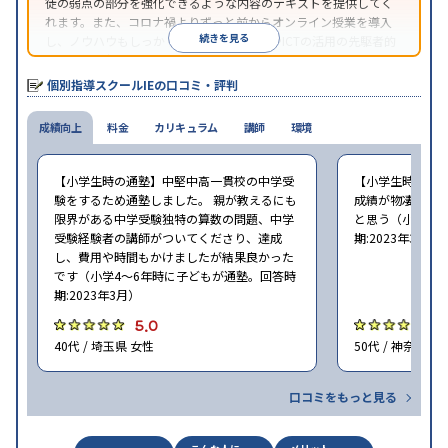
徒の弱点の部分を強化できるような内容のテキストを提供してく
れます。また、コロナ禍よりずっと前からオンライン授業を導入
続きを見る
し、ノウハウもしっかりとしています。AIやICTの活用の先駆者的
な個別指導塾です。
個別指導スクールIEの口コミ・評判
成績向上
料金
カリキュラム
講師
環境
【小学生時の通塾】中堅中高一貫校の中学受
【小学生時の通
験をするため通塾しました。 親が教えるにも
成績が物凄く悪
限界がある中学受験独特の算数の問題、中学
と思う（小学6年
受験経験者の講師がついてくださり、達成
期:2023年3月）
し、費用や時間もかけましたが結果良かった
です（小学4〜6年時に子どもが通塾。回答時
期:2023年3月）
5.0
4
40代 / 埼玉県 女性
50代 / 神奈川県
口コミをもっと見る