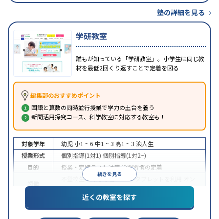
塾の詳細を見る
学研教室
誰もが知っている「学研教室」。小学生は同じ教
材を最低2回くり返すことで定着を図る
編集部のおすすめポイント
国語と算数の同時並行授業で学力の土台を養う
新聞活用探究コース、科学教室に対応する教室も！
対象学年
幼児
小1 ~ 6
中1 ~ 3
高1 ~ 3
浪人生
授業形式
個別指導(1対1)
個別指導(1対2~)
目的
授業・定期テスト対策
学習習慣の定着
続きを見る
不登校生に対応
学習にPC・タブレットを利用
オン
特徴
ライン対応
近くの教室を探す