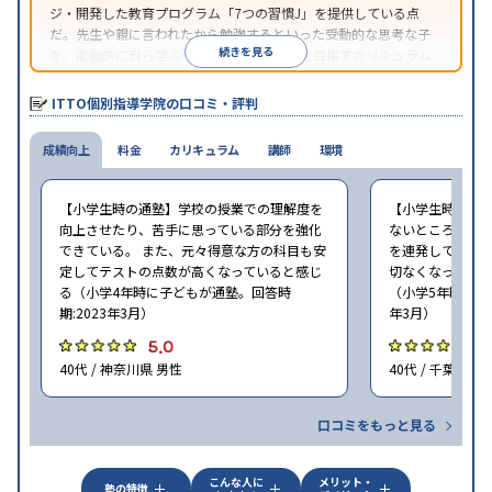
ジ・開発した教育プログラム「7つの習慣J」を提供している点
だ。先生や親に言われたから勉強するといった受動的な思考な子
続きを見る
を、能動的に自ら学ぶ子に育てていくことを目指すカリキュラム
である。個別指導の授業とは別に、集団授業形式の特別講座とし
て別料金で提供されるので、単なる成績アップ以上の、子どもの
ITTO個別指導学院の口コミ・評判
心の成長を求める家庭にオススメだ。
成績向上
料金
カリキュラム
講師
環境
【小学生時の通塾】学校の授業での理解度を
【小学生時の通
向上させたり、苦手に思っている部分を強化
ないところがあ
できている。 また、元々得意な方の科目も安
を連発していた
定してテストの点数が高くなっていると感じ
切なくなった。 
る（小学4年時に子どもが通塾。回答時
（小学5年時に子
期:2023年3月）
年3月）
5.0
4
40代 / 神奈川県 男性
40代 / 千葉県 女
口コミをもっと見る
こんな人に
メリット・
塾の特徴