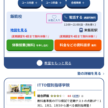
コース内容
コース料金
合格実績
飯能校
電話する
通話料無料
12:00～21:00(日・月を除く)
地図を見る
東飯能駅
\夏期講習を4回まで無料体験！/
\夏期講習を4回まで無料体験！/
体験授業(無料)
料金などの資料請求
を申し込む
無料
教室をもっと見る
塾の詳細を見る
ITTO個別指導学院
※
3.5
（
47件
）
教科書準拠のITTO模試で定期テストの点数UP！1
対1、1対2、1対3から選べる個別指導塾！