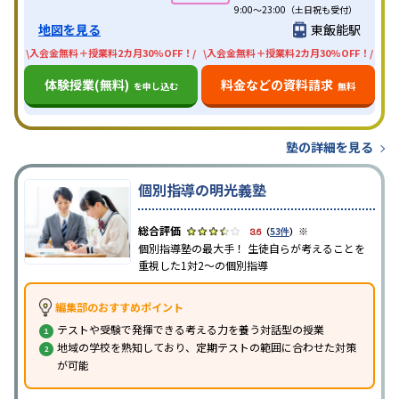
9:00～23:00（土日祝も受付）
地図を見る
東飯能駅
\入会金無料＋授業料2カ月30%OFF！/
\入会金無料＋授業料2カ月30%OFF！/
体験授業(無料)
料金などの資料請求
を申し込む
無料
塾の詳細を見る
個別指導の明光義塾
※
3.6
（
53件
）
個別指導塾の最大手！ 生徒自らが考えることを
重視した1対2〜の個別指導
編集部のおすすめポイント
テストや受験で発揮できる考える力を養う対話型の授業
地域の学校を熟知しており、定期テストの範囲に合わせた対策
が可能