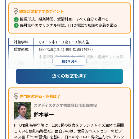
編集部のおすすめポイント
授業形式、授業時間、受講科目、すべて自分で選べる
毎月無料のオリジナル模試、ITTO模試で知識の定着を図る
対象学年
小1 ~ 6
中1 ~ 3
高1 ~ 3
浪人生
授業形式
個別指導(1対1)
個別指導(1対2~)
中学受験
高校受験
大学受験
授業・定期テスト対策
続きを見る
目的
内申点対策
学習習慣の定着
英検(英語検定)対策
漢
検(漢字検定)対策
英語・英会話特化対策
近くの教室を探す
1科目から受講可能
季節講習のみの受講可
自習室あ
特徴
り
※2023年3月調査。
小学校高学年の個別指導塾アンケート調査方法
を参
照
専門家の評価・評判は？
スタディスタジオ株式会社代表取締役
鈴木孝一
ITTO個別指導学院は、1200超の校舎をフランチャイズ主体で展開
している個別指導塾だ。面白いのは、世界的ベストセラーのビジ
ネス書『7つの習慣』を基に、日本の小・中・高校生向けにアレン