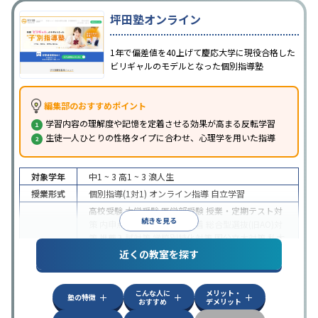
坪田塾オンライン
1年で偏差値を40上げて慶応大学に現役合格した
ビリギャルのモデルとなった個別指導塾
編集部のおすすめポイント
学習内容の理解度や記憶を定着させる効果が高まる反転学習
生徒一人ひとりの性格タイプに合わせ、心理学を用いた指導
対象学年
中1 ~ 3
高1 ~ 3
浪人生
授業形式
個別指導(1対1)
オンライン指導
自立学習
高校受験
大学受験
医学部受験
授業・定期テスト対
続きを見る
策
内申点対策
学習習慣の定着
総合型選抜(旧AO)対
策
推薦入試対策
学校別特化対策
国公立大対策
私大
目的
対策
共通テスト対策
英検(英語検定)対策
漢検(漢字
近くの教室を探す
検定)対策
数学特化対策
英語・英会話特化対策
その
他科目別特化対策
こんな人に
メリット・
中高一貫校生に対応
授業の振替可能
不登校生に対
塾の特徴
おすすめ
デメリット
応
学習にPC・タブレットを利用
オンライン対応
1
特徴