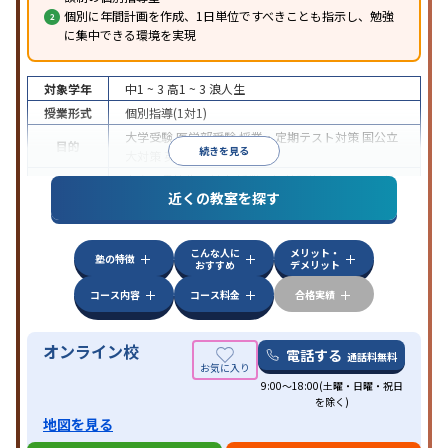
個別に年間計画を作成、1日単位ですべきことも指示し、勉強
に集中できる環境を実現
対象学年
中1 ~ 3
高1 ~ 3
浪人生
授業形式
個別指導(1対1)
大学受験
医学部受験
授業・定期テスト対策
国公立
目的
続きを見る
大対策
英検(英語検定)対策
中高一貫校生に対応
授業の振替可能
オンライン対
特徴
近くの教室を探す
応
自習室あり
こんな人に
メリット・
塾の特徴
おすすめ
デメリット
コース内容
コース料金
合格実績
オンライン校
電話する
通話料無料
9:00～18:00(土曜・日曜・祝日
を除く)
地図を見る