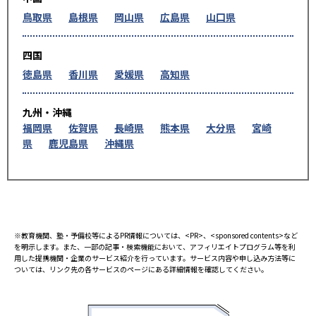
鳥取県
島根県
岡山県
広島県
山口県
四国
徳島県
香川県
愛媛県
高知県
九州・沖縄
福岡県
佐賀県
長崎県
熊本県
大分県
宮崎
県
鹿児島県
沖縄県
※教育機関、塾・予備校等によるPR情報については、<PR>、<sponsored contents>など
を明示します。また、一部の記事・検索機能において、アフィリエイトプログラム等を利
用した提携機関・企業のサービス紹介を行っています。サービス内容や申し込み方法等に
ついては、リンク先の各サービスのページにある詳細情報を確認してください。