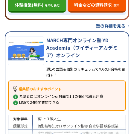
体験授業(無料)
料金などの資料請求
を申し込む
無料
塾の詳細を見る
MARCH専門オンライン塾 YD
Academia（ワイディーアカデミ
ア）オンライン
週1の面談＆個別カリキュラムでMARCH合格を目
指す！
編集部のおすすめポイント
希望者にはオンラインor対面で1:1の個別指導も用意
LINEで24時間質問できる
対象学年
高1 ~ 3
浪人生
授業形式
個別指導(1対1)
オンライン指導
自立学習
映像授業
大学受験
医学部受験
授業・定期テスト対策
内申点