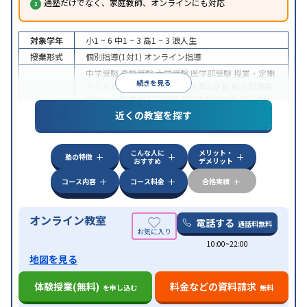
通塾だけでなく、家庭教師、オンラインにも対応
対象学年
小1 ~ 6
中1 ~ 3
高1 ~ 3
浪人生
授業形式
個別指導(1対1)
オンライン指導
中学受験
高校受験
大学受験
医学部受験
授業・定期
続きを見る
テスト対策
内申点対策
学習習慣の定着
総合型選抜
(旧AO)対策
推薦入試対策
学校別特化対策
国公立大
目的
対策
私大対策
共通テスト対策
英検(英語検定)対策
近くの教室を探す
漢検(漢字検定)対策
数学特化対策
英語・英会話特化
対策
その他科目別特化対策
こんな人に
メリット・
中高一貫校生に対応
授業の振替可能
不登校生に対
塾の特徴
おすすめ
デメリット
特徴
応
オンライン対応
1科目から受講可能
季節講習の
みの受講可
自習室あり
コース内容
コース料金
合格実績
オンライン教室
電話する
通話料無料
10:00~22:00
地図を見る
体験授業(無料)
料金などの資料請求
を申し込む
無料