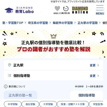
塾・学習塾TOP
埼玉県の学習塾
飯能市の学習塾
正丸駅の学習塾
個
正丸駅の個別指導塾を徹底比較！
プロの識者がおすすめ塾を解説
正丸駅
変更
個別指導塾
変更
表示順について
全6件中 1〜6件を表示中
正丸駅の塾一覧
個別指導塾
中学受験
高校受験
大学受験
授業・定期テスト対策
学習習慣の