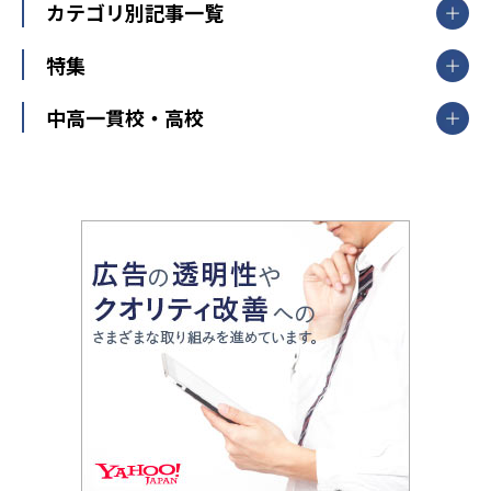
中学受験ランキング
カテゴリ別記事一覧
オンライン指導
明光義塾
大学受験ランキング
北陸
映像授業
ナビ個別指導学院
中学受験
特集
新潟県
富山県
石川県
福井県
個別教室のトライ
高校受験
東進ハイスクール
中部
開成番長直伝！子どもの受験を成功させる方法
中高一貫校・高校
大学受験
武田塾
愛知県
静岡県
岐阜県
三重県
長野県
令和時代の失敗しない塾選び
資格取得・学び直し
山梨県
2020年代の教育
中学入試最前線
教育費・塾代
中学受験最前線
近畿
てら先生の教育業界基本メソッド
座談会
大学入試改革
大阪府
運動と遊びを考える
兵庫県
京都府
奈良県
和歌山県
教育全般
親子で極める家庭学習
滋賀県
令和の大学受験は情報戦！
大学受験塾の選び方
ママテクエグザム
情報Ⅰ、数学が苦手な人注目！最短距離の学力
中学受験に熱心な市区町村ランキング
中国
進化する中高一貫校・高校
アップ法
小学校受験
鳥取県
島根県
岡山県
広島県
山口県
悩み多き「大学受験」相談室
家庭教師
四国
英語・英会話・英検対策
徳島県
香川県
愛媛県
高知県
小学校教師が解説！中学受験のリアル
教育ニュース最前線
九州・沖縄
教育ジャーナリストが徹底解説！ 大学受験の羅
福岡県
佐賀県
長崎県
熊本県
大分県
針盤
宮崎県
鹿児島県
沖縄県