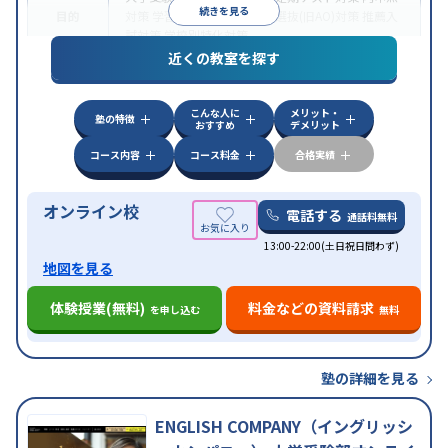
続きを見る
目的
対策
学習習慣の定着
総合型選抜(旧AO)対策
推薦入
試対策
学校別特化対策
近くの教室を探す
中高一貫校生に対応
授業の振替可能
不登校生に対
特徴
応
学習にPC・タブレットを利用
オンライン対応
1
科目から受講可能
こんな人に
メリット・
塾の特徴
おすすめ
デメリット
コース内容
コース料金
合格実績
オンライン校
電話する
通話料無料
13:00-22:00(土日祝日問わず)
地図を見る
体験授業(無料)
料金などの資料請求
を申し込む
無料
塾の詳細を見る
ENGLISH COMPANY（イングリッシ