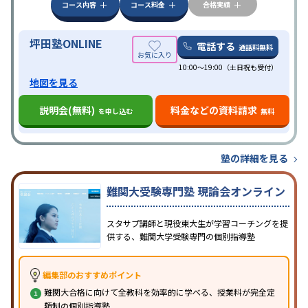
科目から受講可能
季節講習のみの受講可
発達障害
コース内容
コース料金
合格実績
の子どもに対応
坪田塾ONLINE
電話する
通話料無料
10:00～19:00（土日祝も受付）
地図を見る
説明会(無料)
料金などの資料請求
を申し込む
無料
塾の詳細を見る
難関大受験専門塾 現論会オンライン
スタサプ講師と現役東大生が学習コーチングを提
供する、難関大学受験専門の個別指導塾
編集部のおすすめポイント
難関大合格に向けて全教科を効率的に学べる、授業料が完全定
額制の個別指導塾