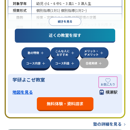
対象学年
幼児
小1 ~ 6
中1 ~ 3
高1 ~ 3
浪人生
授業形式
個別指導(1対1)
個別指導(1対2~)
目的
授業・定期テスト対策
学習習慣の定着
続きを見る
不登校生に対応
学習にPC・タブレットを利用
オン
特徴
ライン対応
近くの教室を探す
こんな人に
メリット・
塾の特徴
おすすめ
デメリット
コース内容
コース料金
合格実績
学研よこぜ教室
地図を見る
横瀬駅
無料体験・資料請求
塾の詳細を見る