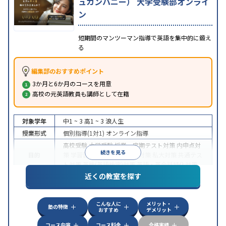
ュカンパニー） 大学受験部オンライ
ン
短期間のマンツーマン指導で英語を集中的に鍛え
る
編集部のおすすめポイント
3か月と6か月のコースを用意
高校の元英語教員も講師として在籍
対象学年
中1 ~ 3
高1 ~ 3
浪人生
授業形式
個別指導(1対1)
オンライン指導
高校受験
大学受験
授業・定期テスト対策
内申点対
続きを見る
目的
策
学習習慣の定着
国公立大対策
私大対策
共通テス
ト対策
英検(英語検定)対策
英語・英会話特化対策
近くの教室を探す
中高一貫校生に対応
授業の振替可能
不登校生に対
特徴
応
学習にPC・タブレットを利用
オンライン対応
1
科目から受講可能
こんな人に
メリット・
塾の特徴
おすすめ
デメリット
コース内容
コース料金
合格実績