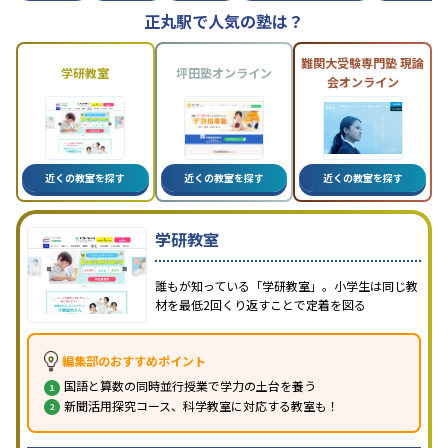
正丸駅で人気の塾は？
難関大受験専門塾 現論
学研教室
坪田塾オンライン
会オンライン
近くの教室を探す
近くの教室を探す
近くの教室を探す
学研教室
誰もが知っている「学研教室」。小学生は同じ教
材を最低2回くり返すことで定着を図る
編集部のおすすめポイント
国語と算数の同時並行授業で学力の土台を養う
新聞活用探究コース、科学教室に対応する教室も！