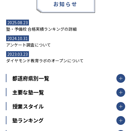
お知らせ
2025.08.23
塾・予備校 合格実績ランキングの詳細
2024.10.31
アンケート調査について
2023.03.23
ダイヤモンド教育ラボのオープンについて
都道府県別一覧
北海道・東北
主要な塾一覧
北海道
青森県
岩手県
宮城県
秋田県
【掲載塾一覧を見る】
授業スタイル
山形県
福島県
臨海セミナー
関東
個別指導
塾ランキング
東京個別指導学院
東京都
神奈川県
埼玉県
千葉県
茨城県
集団授業
個別指導塾TOMAS
栃木県
群馬県